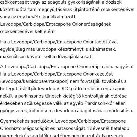
csökkentését vagy az adagolás gyakoriságának a dózisok
közötti időtartam megnyújtásának útjántörténő csökkentésével,
vagy az egy bevételkor alkalmazott
Levodopa/Carbidopa/Entacapone Orionerősségének
csökkentésével kell elérni.
Ha a Levodopa/Carbidopa/Entacapone Oriontablettával
egyidejűleg más levodopa készítményt is alkalmaznak,
maximálisan követni kell a dózisajánlásokat.
A Levodopa/Carbidopa/Entacapone Orionterápia abbahagyása:
Ha a Levodopa/Carbidopa/Entacapone Orionkezelést
(levodopa/karbidopa/entakapon) nem folytatják tovább,és a
beteget átállítják levodopa/DDC gátló terápiára entakapon
nélkül, a parkinsonos tünetek kielégítő kontrolljának elérése
érdekében szükségessé válik az egyéb Parkinson-kór elleni
gyógyszerek, különösen a levodopa adagolásának módosítása.
Gyermekekés serdülők:A Levodopa/Carbidopa/Entacapone
Orionbiztonságosságát és hatásosságát 18évesnél fiatalabb
gyermekekés serdülők esetében nem igazolták.Nincsenek