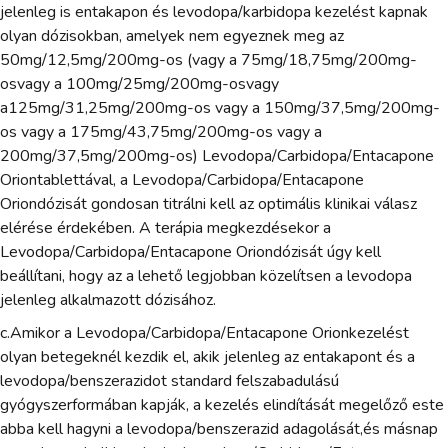
jelenleg is entakapon és levodopa/karbidopa kezelést kapnak
olyan dózisokban, amelyek nem egyeznek meg az
50mg/12,5mg/200mg-os (vagy a 75mg/18,75mg/200mg-
osvagy a 100mg/25mg/200mg-osvagy
a125mg/31,25mg/200mg-os vagy a 150mg/37,5mg/200mg-
os vagy a 175mg/43,75mg/200mg-os vagy a
200mg/37,5mg/200mg-os) Levodopa/Carbidopa/Entacapone
Oriontablettával, a Levodopa/Carbidopa/Entacapone
Oriondózisát gondosan titrálni kell az optimális klinikai válasz
elérése érdekében. A terápia megkezdésekor a
Levodopa/Carbidopa/Entacapone Oriondózisát úgy kell
beállítani, hogy az a lehető legjobban közelítsen a levodopa
jelenleg alkalmazott dózisához.
c.Amikor a Levodopa/Carbidopa/Entacapone Orionkezelést
olyan betegeknél kezdik el, akik jelenleg az entakapont és a
levodopa/benszerazidot standard felszabadulású
gyógyszerformában kapják, a kezelés elindítását megelőző este
abba kell hagyni a levodopa/benszerazid adagolását,és másnap