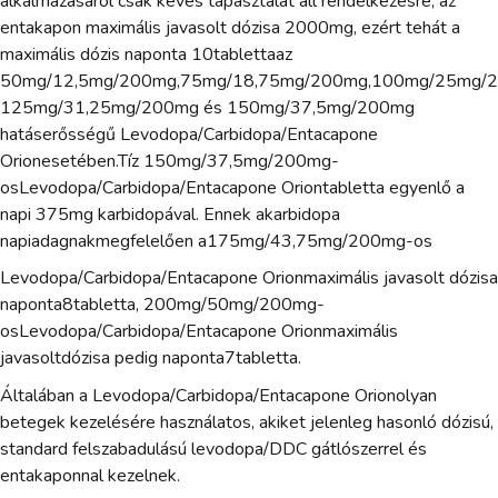
alkalmazásáról csak kevés tapasztalat áll rendelkezésre, az
entakapon maximális javasolt dózisa 2000mg, ezért tehát a
maximális dózis naponta 10tablettaaz
50mg/12,5mg/200mg,75mg/18,75mg/200mg,100mg/25mg/2
125mg/31,25mg/200mg és 150mg/37,5mg/200mg
hatáserősségű Levodopa/Carbidopa/Entacapone
Orionesetében.Tíz 150mg/37,5mg/200mg-
osLevodopa/Carbidopa/Entacapone Oriontabletta egyenlő a
napi 375mg karbidopával. Ennek akarbidopa
napiadagnakmegfelelően a175mg/43,75mg/200mg-os
Levodopa/Carbidopa/Entacapone Orionmaximális javasolt dózisa
naponta8tabletta, 200mg/50mg/200mg-
osLevodopa/Carbidopa/Entacapone Orionmaximális
javasoltdózisa pedig naponta7tabletta.
Általában a Levodopa/Carbidopa/Entacapone Orionolyan
betegek kezelésére használatos, akiket jelenleg hasonló dózisú,
standard felszabadulású levodopa/DDC gátlószerrel és
entakaponnal kezelnek.