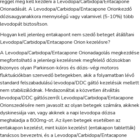
reggel meg kell kezdeni a Levodopa/Carbidopa/Entacapone
Orionadását. A Levodopa/Carbidopa/Entacapone Orionkezdő
dózisaugyanakkora mennyiségű vagy valamivel (5-10%) több
levodopát biztosítson.
Hogyan kell jelenleg entakapont nem szedő beteget átállítani
Levodopa/Carbidopa/Entacapone Orion kezelésre?
A Levodopa/Carbidopa/Entacapone Orionadagolás megkezdése
megfontolható a jelenlegi kezelésnek megfelelő dózisokban
bizonyos olyan Parkinson-kóros és dózis-végi motoros
fluktuációkban szenvedő betegekben, akik a folyamatban lévő
standard felszabadulású levodopa/DDC gátló kezelésük mellett
nem stabilizálódnak. Mindazonáltal a közvetlen átváltás
levodopa/DDC gátlószerről Levodopa/Carbidopa/Entacapone
Orionszedésére nem javasolt az olyan betegek számára, akiknek
dyskinesiája van, vagy akiknek a napi levodopa dózisa
meghaladja a 800mg-ot. Az ilyen betegek esetében az
entakapon kezelést, mint külön kezelést (entakapon tabletták)
tanácsos bevezetni, és a Levodopa/Carbidopa/Entacapone