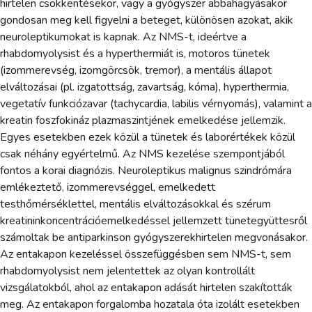
hirtelen csökkentésekor, vagy a gyógyszer abbahagyásakor
gondosan meg kell figyelni a beteget, különösen azokat, akik
neuroleptikumokat is kapnak. Az NMS-t, ideértve a
rhabdomyolysist és a hyperthermiát is, motoros tünetek
(izommerevség, izomgörcsök, tremor), a mentális állapot
elváltozásai (pl. izgatottság, zavartság, kóma), hyperthermia,
vegetatív funkciózavar (tachycardia, labilis vérnyomás), valamint a
kreatin foszfokináz plazmaszintjének emelkedése jellemzik.
Egyes esetekben ezek közül a tünetek és laborértékek közül
csak néhány egyértelmű. Az NMS kezelése szempontjából
fontos a korai diagnózis. Neuroleptikus malignus szindrómára
emlékeztető, izommerevséggel, emelkedett
testhőmérséklettel, mentális elváltozásokkal és szérum
kreatininkoncentrációemelkedéssel jellemzett tünetegyüttesről
számoltak be antiparkinson gyógyszerekhirtelen megvonásakor.
Az entakapon kezeléssel összefüggésben sem NMS-t, sem
rhabdomyolysist nem jelentettek az olyan kontrollált
vizsgálatokból, ahol az entakapon adását hirtelen szakították
meg. Az entakapon forgalomba hozatala óta izolált esetekben