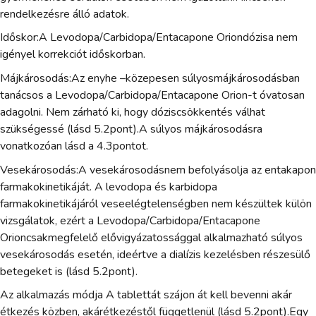
rendelkezésre álló adatok.
Időskor:A Levodopa/Carbidopa/Entacapone Oriondózisa nem
igényel korrekciót időskorban.
Májkárosodás:Az enyhe –közepesen súlyosmájkárosodásban
tanácsos a Levodopa/Carbidopa/Entacapone Orion-t óvatosan
adagolni. Nem zárható ki, hogy dóziscsökkentés válhat
szükségessé (lásd 5.2pont).A súlyos májkárosodásra
vonatkozóan lásd a 4.3pontot.
Vesekárosodás:A vesekárosodásnem befolyásolja az entakapon
farmakokinetikáját. A levodopa és karbidopa
farmakokinetikájáról veseelégtelenségben nem készültek külön
vizsgálatok, ezért a Levodopa/Carbidopa/Entacapone
Orioncsakmegfelelő elővigyázatossággal alkalmazható súlyos
vesekárosodás esetén, ideértve a dialízis kezelésben részesülő
betegeket is (lásd 5.2pont).
Az alkalmazás módja A tablettát szájon át kell bevenni akár
étkezés közben, akárétkezéstől függetlenül (lásd 5.2pont).Egy