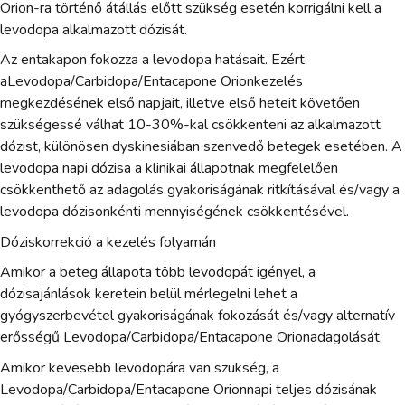
Orion-ra történő átállás előtt szükség esetén korrigálni kell a
levodopa alkalmazott dózisát.
Az entakapon fokozza a levodopa hatásait. Ezért
aLevodopa/Carbidopa/Entacapone Orionkezelés
megkezdésének első napjait, illetve első heteit követően
szükségessé válhat 10-30%-kal csökkenteni az alkalmazott
dózist, különösen dyskinesiában szenvedő betegek esetében. A
levodopa napi dózisa a klinikai állapotnak megfelelően
csökkenthető az adagolás gyakoriságának ritkításával és/vagy a
levodopa dózisonkénti mennyiségének csökkentésével.
Dóziskorrekció a kezelés folyamán
Amikor a beteg állapota több levodopát igényel, a
dózisajánlások keretein belül mérlegelni lehet a
gyógyszerbevétel gyakoriságának fokozását és/vagy alternatív
erősségű Levodopa/Carbidopa/Entacapone Orionadagolását.
Amikor kevesebb levodopára van szükség, a
Levodopa/Carbidopa/Entacapone Orionnapi teljes dózisának