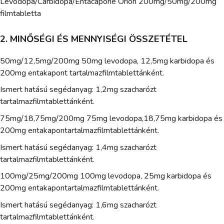
Levodopa/Carbidopa/Entacapone Orion 200mg/50mg/200mg
filmtabletta
2. MINŐSÉGI ÉS MENNYISÉGI ÖSSZETÉTEL
50mg/12,5mg/200mg 50mg levodopa, 12,5mg karbidopa és
200mg entakapont tartalmazfilmtablettánként.
Ismert hatású segédanyag: 1,2mg szacharózt
tartalmazfilmtablettánként.
75mg/18,75mg/200mg 75mg levodopa,18,75mg karbidopa és
200mg entakapontartalmazfilmtablettánként.
Ismert hatású segédanyag: 1,4mg szacharózt
tartalmazfilmtablettánként.
100mg/25mg/200mg 100mg levodopa, 25mg karbidopa és
200mg entakapontartalmazfilmtablettánként.
Ismert hatású segédanyag: 1,6mg szacharózt
tartalmazfilmtablettánként.