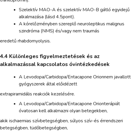
Szelektív MAO-A és szelektív MAO-B gátló egyidejű
alkalmazása (lásd 4.5pont).
A kórelőzményben szereplő neuroleptikus malignus
szindróma (NMS) és/vagy nem traumás
eredetű rhabdomyolysis.
4.4 Különleges figyelmeztetések és az
alkalmazással kapcsolatos óvintézkedések
A Levodopa/Carbidopa/Entacapone Orionnem javallott
gyógyszerek által előidézett
extrapiramidális reakciók kezelésére.
A Levodopa/Carbidopa/Entacapone Orionterápiát
óvatosan kell alkalmazni olyan betegekben,
akik ischaemias szívbetegségben, súlyos szív-és érrendszeri
betegségben, tüdőbetegségben,