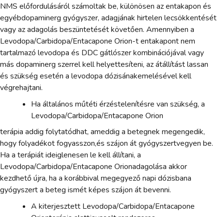
NMS előfordulásáról számoltak be, különösen az entakapon és
egyébdopaminerg gyógyszer, adagjának hirtelen lecsökkentését
vagy az adagolás beszüntetését követően. Amennyiben a
Levodopa/Carbidopa/Entacapone Orion-t entakapont nem
tartalmazó levodopa és DDC gátlószer kombinációjával vagy
más dopaminerg szerrel kell helyettesíteni, az átállítást lassan
és szükség esetén a levodopa dózisánakemelésével kell
végrehajtani.
Ha általános műtéti érzéstelenítésre van szükség, a
Levodopa/Carbidopa/Entacapone Orion
terápia addig folytatódhat, ameddig a betegnek megengedik,
hogy folyadékot fogyasszon,és szájon át gyógyszertvegyen be.
Ha a terápiát ideiglenesen le kell állítani, a
Levodopa/Carbidopa/Entacapone Orionadagolása akkor
kezdhető újra, ha a korábbival megegyező napi dózisbana
gyógyszert a beteg ismét képes szájon át bevenni.
A kiterjesztett Levodopa/Carbidopa/Entacapone