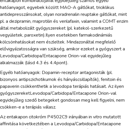
entakapon kombinációjával egyidejűleg számos egyéb
hatóanyagot, egyebek között MAO-A gátlókat, triciklikus
antidepresszánsokat, olyan noradrenalin reuptake gátlókat, mint
pl. a dezipramin, maprotilin és venlafaxin, valamint a COMT enzim
által metabolizált gyógyszereket (pl. katekol-szerkezetű
vegyületek, paroxetin).Ilyen esetekben farmakodinámiás
kölcsönhatásokat nem észleltek. Mindazonáltal megfelelő
elővigyázatosságra van szükség, amikor ezeket a gyógyszert a
Levodopa/Carbidopa/Entacapone Orion-val egyidejűleg
alkalmazzák (lásd 4.3 és 4.4pont).
Egyéb hatóanyagok: Dopamin-receptor antagonisták (pl.
bizonyos antipszichotikumok és hányáscsillapítók), fenitoin és
papaverin csökkenthetik a levodopa terápiás hatásait. Az ilyen
gyógyszereketLevodopa/Carbidopa/Entacapone Orion-val
egyidejűleg szedő betegeket gondosan meg kell figyelni, nem
csökken-e a terápiás válasz.
Az entakapon citokróm P4502C9 irányában in vitro mutatott
affinitása következtében a Levodopa/Carbidopa/Entacapone