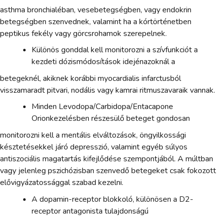
asthma bronchialéban, vesebetegségben, vagy endokrin
betegségben szenvednek, valamint ha a kórtörténetben
peptikus fekély vagy görcsrohamok szerepelnek.
Különös gonddal kell monitorozni a szívfunkciót a
kezdeti dózismódosítások idejénazoknál a
betegeknél, akiknek korábbi myocardialis infarctusból
visszamaradt pitvari, nodális vagy kamrai ritmuszavaraik vannak.
Minden Levodopa/Carbidopa/Entacapone
Orionkezelésben részesülő beteget gondosan
monitorozni kell a mentális elváltozások, öngyilkossági
késztetésekkel járó depresszió, valamint egyéb súlyos
antiszociális magatartás kifejlődése szempontjából. A múltban
vagy jelenleg pszichózisban szenvedő betegeket csak fokozott
elővigyázatossággal szabad kezelni.
A dopamin-receptor blokkoló, különösen a D2-
receptor antagonista tulajdonságú