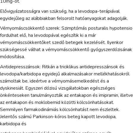
10mg-ot.
Elővigyázatosságra van szükség, ha a levodopa-terápiával
egyidejűleg az alábbiakban felsorolt hatóanyagokat adagolják.
Vérnyomáscsökkentő szerek: Szimptómás posturalis hypotensio
fordulhat elő, ha levodopával egészítik ki a már
vérnyomáscsökkentőket szedő betegek kezelését. Ilyenkor
szükségessé válhat a vérnyomáscsökkentő gyógyszerdózisának
módosítása.
Antidepresszánsok: Ritkán a triciklikus antidepresszánsok és
levodopa/karbidopa egyidejű alkalmazásakor mellékhatásokról
számoltak be, ideértve a vérnyomásemelkedést és a
dyskinesiát. Egyszeri dózisú vizsgálatokban egészséges
önkénteseken tanulmányozták az entakapon és imipramin, illetve
az entakapon és moklobemid közötti kölcsönhatásokat.
Semmilyen farmakodinámiás kölcsönhatást nem észleltek.
Jelentős számú Parkinson-kóros beteg kapott levodopa,
karbidopa és