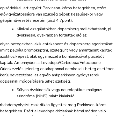
epizódokkal járt együtt Parkinson-kóros betegekben, ezért
elővigyázatosságra van szükség gépek kezelésekor vagy
gépjárművezetés esetén (lásd 4.7pont).
Klinikai vizsgálatokban dopaminerg mellékhatások, pl.
dyskinesia, gyakrabban fordultak elő az
olyan betegekben, akik entakapont és dopaminerg agonistákat
(mint például bromokriptin), szelegilint vagy amantadint kaptak
azokhoz képest, akik ugyanezzel a kombinációval placebót
kaptak. Amennyiben a Levodopa/Carbidopa/Entacapone
Orionkezelés jelenleg entakaponnal nemkezelt beteg esetében
kerül bevezetésre, az egyéb antiparkinson gyógyszerek
dózisainak módosítására lehet szükség.
Súlyos dyskinesiák vagy neuroleptikus malignus
szindróma (NMS) miatt kialakuló
rhabdomyolysist csak ritkán figyeltek meg Parkinson-kóros
betegekben. Ezért a levodopa dózisának bármi módon való