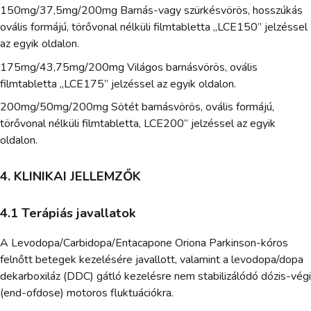
150mg/37,5mg/200mg Barnás-vagy szürkésvörös, hosszúkás
ovális formájú, törővonal nélküli filmtabletta „LCE150” jelzéssel
az egyik oldalon.
175mg/43,75mg/200mg Világos barnásvörös, ovális
filmtabletta „LCE175” jelzéssel az egyik oldalon.
200mg/50mg/200mg Sötét barnásvörös, ovális formájú,
törővonal nélküli filmtabletta, LCE200” jelzéssel az egyik
oldalon.
4. KLINIKAI JELLEMZŐK
4.1 Terápiás javallatok
A Levodopa/Carbidopa/Entacapone Oriona Parkinson-kóros
felnőtt betegek kezelésére javallott, valamint a levodopa/dopa
dekarboxiláz (DDC) gátló kezelésre nem stabilizálódó dózis-végi
(end-ofdose) motoros fluktuációkra.