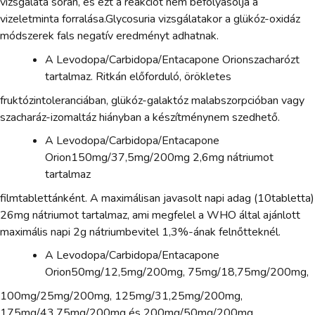
vizsgálata során, és ezt a reakciót nem befolyásolja a
vizeletminta forralása.Glycosuria vizsgálatakor a glükóz-oxidáz
módszerek fals negatív eredményt adhatnak.
A Levodopa/Carbidopa/Entacapone Orionszacharózt
tartalmaz. Ritkán előforduló, örökletes
fruktózintoleranciában, glükóz-galaktóz malabszorpcióban vagy
szacharáz-izomaltáz hiányban a készítménynem szedhető.
A Levodopa/Carbidopa/Entacapone
Orion150mg/37,5mg/200mg 2,6mg nátriumot
tartalmaz
filmtablettánként. A maximálisan javasolt napi adag (10tabletta)
26mg nátriumot tartalmaz, ami megfelel a WHO által ajánlott
maximális napi 2g nátriumbevitel 1,3%-ának felnőtteknél.
A Levodopa/Carbidopa/Entacapone
Orion50mg/12,5mg/200mg, 75mg/18,75mg/200mg,
100mg/25mg/200mg, 125mg/31,25mg/200mg,
175mg/43,75mg/200mg és 200mg/50mg/200mg