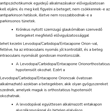
antipszichotikumok egyidejű alkalmazásakor elővigyázatosan
kell eljárni, és meg kell figyelni a beteget, nem csökkennek-e az
antiparkinson hatások, illetve nem rosszabbodnak-e a
parkinsonos tünetek.
Krónikus nyitott szemzugú glaukómában szenvedő
betegeket megfelelő elővigyázatossággal
lehet kezelni Levodopa/Carbidopa/Entacapone Orion-val,
feltéve, ha az intraocularis nyomás jól kontrollált, és a beteg
intraocularis nyomását gondosan monitorozzák.
A Levodopa/Carbidopa/Entacapone Orionorthostaticus
hypotensiót okozhat. Ezért a
Levodopa/Carbidopa/Entacapone Orioncsak óvatosan
alkalmazható azokban a betegekben, akik olyan gyógyszereket
szednek, amelyek maguk is orthostaticus hypotensiót
okozhatnak.
A levodopával együttesen alkalmazott entakapon
aluszékonysággal és hirtelen elalvásos