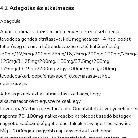
4.2 Adagolás és alkalmazás
Adagolás
A napi optimális dózist minden egyes beteg esetében a
levodopa gondos titrálásával kell meghatározni. A napi dózist
lehetőség szerint a hétrendelkezésre álló hatáserősség
(50mg/12,5mg/200mg,75mg/18,75mg/200mg,100mg/25mg/
125mg/31,25mg/200mg, 150mg/37,5mg/200mg,
175mg/43,75mg/200mg vagy 200mg/50mg/200mg
levodopa/karbidopa/entakapon) alkalmazásával kell
optimalizálni.
A betegeknek azt az útmutatást kell adni, hogy
alkalmazásonként egyszerre csak egy
Levodopa/Carbidopa/Entacapone Oriontablettát vegyenek be. A
naponta 70-100mg-nál kevesebb karbidopát szedő betegek
nagyobb valószínűséggel tapasztalnak hányingert és hányást.
Míg a 200mgnál nagyobb napi összdózisú karbidopa