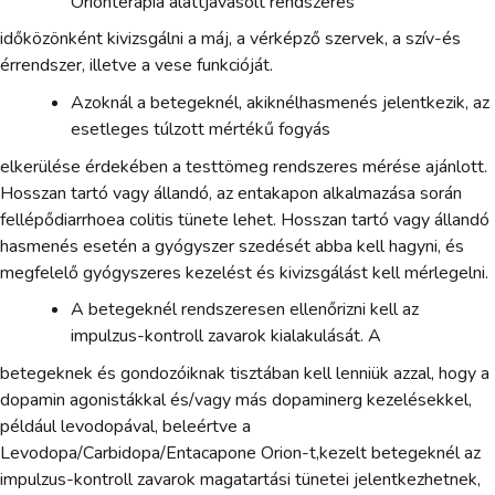
Orionterápia alattjavasolt rendszeres
időközönként kivizsgálni a máj, a vérképző szervek, a szív-és
érrendszer, illetve a vese funkcióját.
Azoknál a betegeknél, akiknélhasmenés jelentkezik, az
esetleges túlzott mértékű fogyás
elkerülése érdekében a testtömeg rendszeres mérése ajánlott.
Hosszan tartó vagy állandó, az entakapon alkalmazása során
fellépődiarrhoea colitis tünete lehet. Hosszan tartó vagy állandó
hasmenés esetén a gyógyszer szedését abba kell hagyni, és
megfelelő gyógyszeres kezelést és kivizsgálást kell mérlegelni.
A betegeknél rendszeresen ellenőrizni kell az
impulzus-kontroll zavarok kialakulását. A
betegeknek és gondozóiknak tisztában kell lenniük azzal, hogy a
dopamin agonistákkal és/vagy más dopaminerg kezelésekkel,
például levodopával, beleértve a
Levodopa/Carbidopa/Entacapone Orion-t,kezelt betegeknél az
impulzus-kontroll zavarok magatartási tünetei jelentkezhetnek,