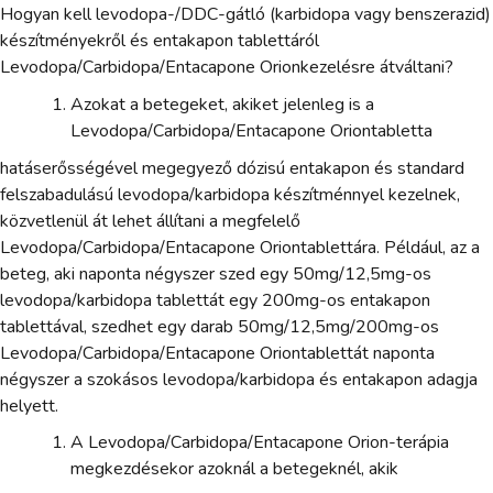
Hogyan kell levodopa-/DDC-gátló (karbidopa vagy benszerazid)
készítményekről és entakapon tablettáról
Levodopa/Carbidopa/Entacapone Orionkezelésre átváltani?
Azokat a betegeket, akiket jelenleg is a
Levodopa/Carbidopa/Entacapone Oriontabletta
hatáserősségével megegyező dózisú entakapon és standard
felszabadulású levodopa/karbidopa készítménnyel kezelnek,
közvetlenül át lehet állítani a megfelelő
Levodopa/Carbidopa/Entacapone Oriontablettára. Például, az a
beteg, aki naponta négyszer szed egy 50mg/12,5mg-os
levodopa/karbidopa tablettát egy 200mg-os entakapon
tablettával, szedhet egy darab 50mg/12,5mg/200mg-os
Levodopa/Carbidopa/Entacapone Oriontablettát naponta
négyszer a szokásos levodopa/karbidopa és entakapon adagja
helyett.
A Levodopa/Carbidopa/Entacapone Orion-terápia
megkezdésekor azoknál a betegeknél, akik