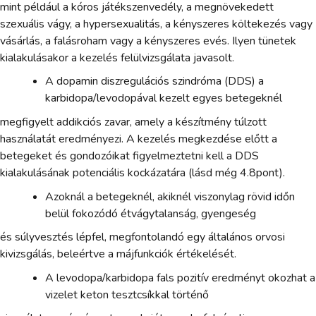
mint például a kóros játékszenvedély, a megnövekedett
szexuális vágy, a hypersexualitás, a kényszeres költekezés vagy
vásárlás, a falásroham vagy a kényszeres evés. Ilyen tünetek
kialakulásakor a kezelés felülvizsgálata javasolt.
A dopamin diszregulációs szindróma (DDS) a
karbidopa/levodopával kezelt egyes betegeknél
megfigyelt addikciós zavar, amely a készítmény túlzott
használatát eredményezi. A kezelés megkezdése előtt a
betegeket és gondozóikat figyelmeztetni kell a DDS
kialakulásának potenciális kockázatára (lásd még 4.8pont).
Azoknál a betegeknél, akiknél viszonylag rövid időn
belül fokozódó étvágytalanság, gyengeség
és súlyvesztés lépfel, megfontolandó egy általános orvosi
kivizsgálás, beleértve a májfunkciók értékelését.
A levodopa/karbidopa fals pozitív eredményt okozhat a
vizelet keton tesztcsíkkal történő