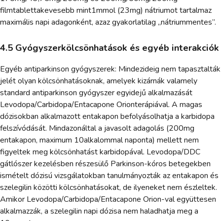
filmtablettakevesebb mint1mmol (23mg) nátriumot tartalmaz
maximális napi adagonként, azaz gyakorlatilag „nátriummentes”.
4.5 Gyógyszerkölcsönhatások és egyéb interakciók
Egyéb antiparkinson gyógyszerek: Mindezideig nem tapasztalták
jelét olyan kölcsönhatásoknak, amelyek kizárnák valamely
standard antiparkinson gyógyszer egyidejű alkalmazását
Levodopa/Carbidopa/Entacapone Orionterápiával. A magas
dózisokban alkalmazott entakapon befolyásolhatja a karbidopa
felszívódását. Mindazonáltal a javasolt adagolás (200mg
entakapon, maximum 10alkalommal naponta) mellett nem
figyeltek meg kölcsönhatást karbidopával. Levodopa/DDC
gátlószer kezelésben részesülő Parkinson-kóros betegekben
ismételt dózisú vizsgálatokban tanulmányozták az entakapon és
szelegilin közötti kölcsönhatásokat, de ilyeneket nem észleltek.
Amikor Levodopa/Carbidopa/Entacapone Orion-val együttesen
alkalmazzák, a szelegilin napi dózisa nem haladhatja meg a