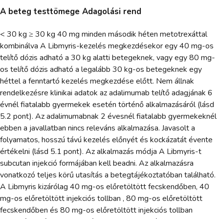
A beteg testtömege Adagolási rend
< 30 kg ≥ 30 kg 40 mg minden második héten metotrexáttal
kombinálva A Libmyris-kezelés megkezdésekor egy 40 mg-os
telítő dózis adható a 30 kg alatti betegeknek, vagy egy 80 mg-
os telítő dózis adható a legalább 30 kg-os betegeknek egy
héttel a fenntartó kezelés megkezdése előtt. Nem állnak
rendelkezésre klinikai adatok az adalimumab telítő adagjának 6
évnél fiatalabb gyermekek esetén történő alkalmazásáról (lásd
5.2 pont). Az adalimumabnak 2 évesnél fiatalabb gyermekeknél
ebben a javallatban nincs releváns alkalmazása. Javasolt a
folyamatos, hosszú távú kezelés előnyét és kockázatát évente
értékelni (lásd 5.1 pont). Az alkalmazás módja A Libmyris-t
subcutan injekció formájában kell beadni. Az alkalmazásra
vonatkozó teljes körű utasítás a betegtájékoztatóban található.
A Libmyris kizárólag 40 mg-os előretöltött fecskendőben, 40
mg-os előretöltött injekciós tollban , 80 mg-os előretöltött
fecskendőben és 80 mg-os előretöltött injekciós tollban