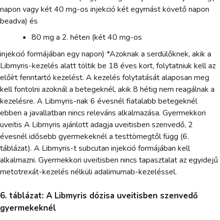
napon vagy két 40 mg-os injekció két egymást követő napon
beadva) és
80 mg a 2. héten (két 40 mg-os
injekció formájában egy napon) *Azoknak a serdülőknek, akik a
Libmyris-kezelés alatt töltik be 18 éves kort, folytatniuk kell az
előírt fenntartó kezelést. A kezelés folytatását alaposan meg
kell fontolni azoknál a betegeknél, akik 8 hétig nem reagálnak a
kezelésre. A Libmyris-nak 6 évesnél fiatalabb betegeknél
ebben a javallatban nincs releváns alkalmazása. Gyermekkori
uveitis A Libmyris ajánlott adagja uveitisben szenvedő, 2
évesnél idősebb gyermekeknél a testtömegtől függ (6.
táblázat). A Libmyris-t subcutan injekció formájában kell
alkalmazni. Gyermekkori uveitisben nincs tapasztalat az egyidejű
metotrexát-kezelés nélküli adalimumab-kezeléssel.
6. táblázat: A Libmyris dózisa uveitisben szenvedő
gyermekeknél