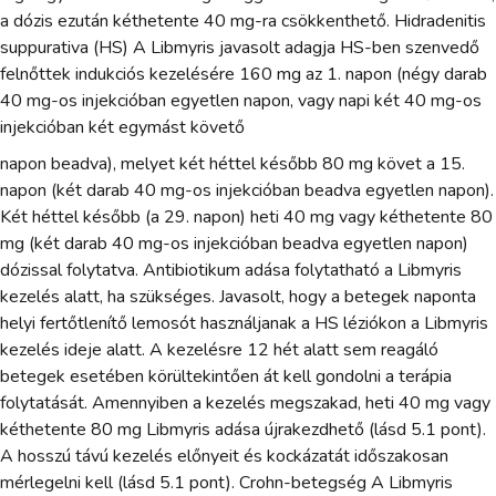
a dózis ezután kéthetente 40 mg-ra csökkenthető. Hidradenitis
suppurativa (HS) A Libmyris javasolt adagja HS-ben szenvedő
felnőttek indukciós kezelésére 160 mg az 1. napon (négy darab
40 mg-os injekcióban egyetlen napon, vagy napi két 40 mg-os
injekcióban két egymást követő
napon beadva), melyet két héttel később 80 mg követ a 15.
napon (két darab 40 mg-os injekcióban beadva egyetlen napon).
Két héttel később (a 29. napon) heti 40 mg vagy kéthetente 80
mg (két darab 40 mg-os injekcióban beadva egyetlen napon)
dózissal folytatva. Antibiotikum adása folytatható a Libmyris
kezelés alatt, ha szükséges. Javasolt, hogy a betegek naponta
helyi fertőtlenítő lemosót használjanak a HS léziókon a Libmyris
kezelés ideje alatt. A kezelésre 12 hét alatt sem reagáló
betegek esetében körültekintően át kell gondolni a terápia
folytatását. Amennyiben a kezelés megszakad, heti 40 mg vagy
kéthetente 80 mg Libmyris adása újrakezdhető (lásd 5.1 pont).
A hosszú távú kezelés előnyeit és kockázatát időszakosan
mérlegelni kell (lásd 5.1 pont). Crohn-betegség A Libmyris