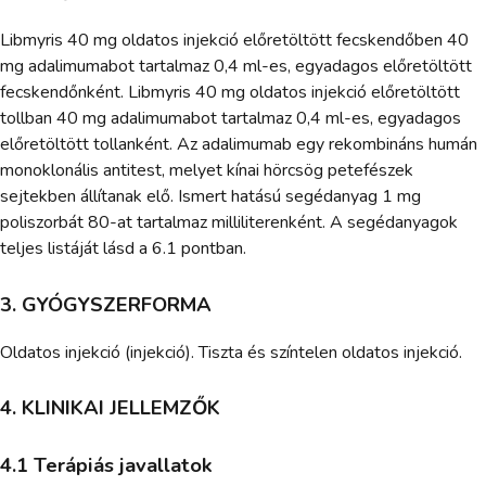
Libmyris 40 mg oldatos injekció előretöltött fecskendőben 40
mg adalimumabot tartalmaz 0,4 ml-es, egyadagos előretöltött
fecskendőnként. Libmyris 40 mg oldatos injekció előretöltött
tollban 40 mg adalimumabot tartalmaz 0,4 ml-es, egyadagos
előretöltött tollanként. Az adalimumab egy rekombináns humán
monoklonális antitest, melyet kínai hörcsög petefészek
sejtekben állítanak elő. Ismert hatású segédanyag 1 mg
poliszorbát 80-at tartalmaz milliliterenként. A segédanyagok
teljes listáját lásd a 6.1 pontban.
3. GYÓGYSZERFORMA
Oldatos injekció (injekció). Tiszta és színtelen oldatos injekció.
4. KLINIKAI JELLEMZŐK
4.1 Terápiás javallatok