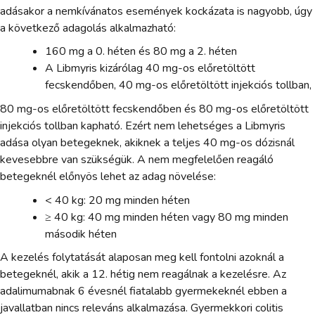
adásakor a nemkívánatos események kockázata is nagyobb, úgy
a következő adagolás alkalmazható:
160 mg a 0. héten és 80 mg a 2. héten
A Libmyris kizárólag 40 mg-os előretöltött
fecskendőben, 40 mg-os előretöltött injekciós tollban,
80 mg-os előretöltött fecskendőben és 80 mg-os előretöltött
injekciós tollban kapható. Ezért nem lehetséges a Libmyris
adása olyan betegeknek, akiknek a teljes 40 mg-os dózisnál
kevesebbre van szükségük. A nem megfelelően reagáló
betegeknél előnyös lehet az adag növelése:
< 40 kg: 20 mg minden héten
≥ 40 kg: 40 mg minden héten vagy 80 mg minden
második héten
A kezelés folytatását alaposan meg kell fontolni azoknál a
betegeknél, akik a 12. hétig nem reagálnak a kezelésre. Az
adalimumabnak 6 évesnél fiatalabb gyermekeknél ebben a
javallatban nincs releváns alkalmazása. Gyermekkori colitis