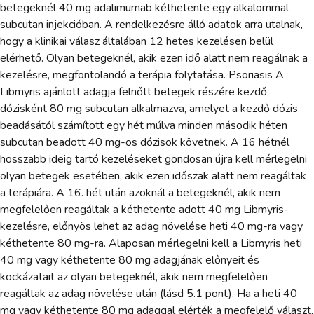
betegeknél 40 mg adalimumab kéthetente egy alkalommal
subcutan injekcióban. A rendelkezésre álló adatok arra utalnak,
hogy a klinikai válasz általában 12 hetes kezelésen belül
elérhető. Olyan betegeknél, akik ezen idő alatt nem reagálnak a
kezelésre, megfontolandó a terápia folytatása. Psoriasis A
Libmyris ajánlott adagja felnőtt betegek részére kezdő
dózisként 80 mg subcutan alkalmazva, amelyet a kezdő dózis
beadásától számított egy hét múlva minden második héten
subcutan beadott 40 mg-os dózisok követnek. A 16 hétnél
hosszabb ideig tartó kezeléseket gondosan újra kell mérlegelni
olyan betegek esetében, akik ezen időszak alatt nem reagáltak
a terápiára. A 16. hét után azoknál a betegeknél, akik nem
megfelelően reagáltak a kéthetente adott 40 mg Libmyris-
kezelésre, előnyös lehet az adag növelése heti 40 mg-ra vagy
kéthetente 80 mg-ra. Alaposan mérlegelni kell a Libmyris heti
40 mg vagy kéthetente 80 mg adagjának előnyeit és
kockázatait az olyan betegeknél, akik nem megfelelően
reagáltak az adag növelése után (lásd 5.1 pont). Ha a heti 40
mg vagy kéthetente 80 mg adaggal elérték a megfelelő választ,