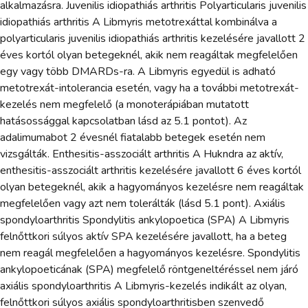
alkalmazásra. Juvenilis idiopathiás arthritis Polyarticularis juvenilis
idiopathiás arthritis A Libmyris metotrexáttal kombinálva a
polyarticularis juvenilis idiopathiás arthritis kezelésére javallott 2
éves kortól olyan betegeknél, akik nem reagáltak megfelelően
egy vagy több DMARDs-ra. A Libmyris egyedül is adható
metotrexát-intolerancia esetén, vagy ha a további metotrexát-
kezelés nem megfelelő (a monoterápiában mutatott
hatásossággal kapcsolatban lásd az 5.1 pontot). Az
adalimumabot 2 évesnél fiatalabb betegek esetén nem
vizsgálták. Enthesitis-asszociált arthritis A Hukndra az aktív,
enthesitis-asszociált arthritis kezelésére javallott 6 éves kortól
olyan betegeknél, akik a hagyományos kezelésre nem reagáltak
megfelelően vagy azt nem tolerálták (lásd 5.1 pont). Axiális
spondyloarthritis Spondylitis ankylopoetica (SPA) A Libmyris
felnőttkori súlyos aktív SPA kezelésére javallott, ha a beteg
nem reagál megfelelően a hagyományos kezelésre. Spondylitis
ankylopoeticának (SPA) megfelelő röntgeneltéréssel nem járó
axiális spondyloarthritis A Libmyris-kezelés indikált az olyan,
felnőttkori súlyos axiális spondyloarthritisben szenvedő