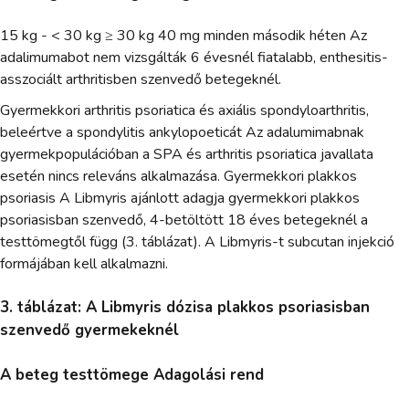
15 kg - < 30 kg ≥ 30 kg 40 mg minden második héten Az
adalimumabot nem vizsgálták 6 évesnél fiatalabb, enthesitis-
asszociált arthritisben szenvedő betegeknél.
Gyermekkori arthritis psoriatica és axiális spondyloarthritis,
beleértve a spondylitis ankylopoeticát Az adalumimabnak
gyermekpopulációban a SPA és arthritis psoriatica javallata
esetén nincs releváns alkalmazása. Gyermekkori plakkos
psoriasis A Libmyris ajánlott adagja gyermekkori plakkos
psoriasisban szenvedő, 4-betöltött 18 éves betegeknél a
testtömegtől függ (3. táblázat). A Libmyris-t subcutan injekció
formájában kell alkalmazni.
3. táblázat: A Libmyris dózisa plakkos psoriasisban
szenvedő gyermekeknél
A beteg testtömege Adagolási rend