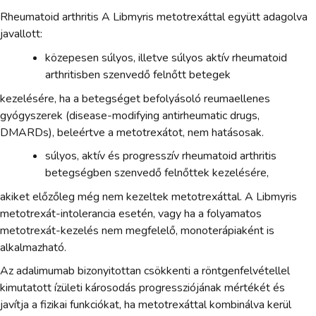
Rheumatoid arthritis A Libmyris metotrexáttal együtt adagolva
javallott:
közepesen súlyos, illetve súlyos aktív rheumatoid
arthritisben szenvedő felnőtt betegek
kezelésére, ha a betegséget befolyásoló reumaellenes
gyógyszerek (disease-modifying antirheumatic drugs,
DMARDs), beleértve a metotrexátot, nem hatásosak.
súlyos, aktív és progresszív rheumatoid arthritis
betegségben szenvedő felnőttek kezelésére,
akiket előzőleg még nem kezeltek metotrexáttal. A Libmyris
metotrexát-intolerancia esetén, vagy ha a folyamatos
metotrexát-kezelés nem megfelelő, monoterápiaként is
alkalmazható.
Az adalimumab bizonyitottan csökkenti a röntgenfelvétellel
kimutatott ízületi károsodás progressziójának mértékét és
javítja a fizikai funkciókat, ha metotrexáttal kombinálva kerül