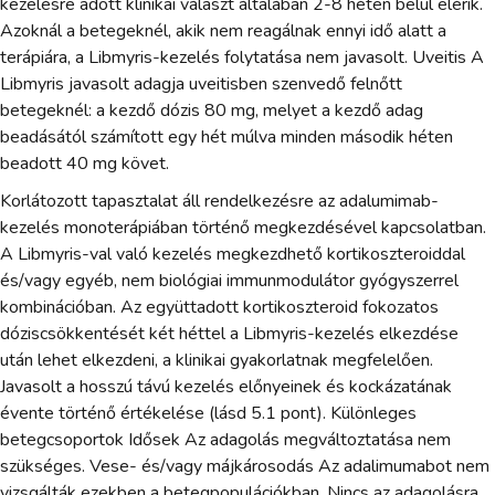
kezelésre adott klinikai választ általában 2-8 héten belül elérik.
Azoknál a betegeknél, akik nem reagálnak ennyi idő alatt a
terápiára, a Libmyris-kezelés folytatása nem javasolt. Uveitis A
Libmyris javasolt adagja uveitisben szenvedő felnőtt
betegeknél: a kezdő dózis 80 mg, melyet a kezdő adag
beadásától számított egy hét múlva minden második héten
beadott 40 mg követ.
Korlátozott tapasztalat áll rendelkezésre az adalumimab-
kezelés monoterápiában történő megkezdésével kapcsolatban.
A Libmyris-val való kezelés megkezdhető kortikoszteroiddal
és/vagy egyéb, nem biológiai immunmodulátor gyógyszerrel
kombinációban. Az együttadott kortikoszteroid fokozatos
dóziscsökkentését két héttel a Libmyris-kezelés elkezdése
után lehet elkezdeni, a klinikai gyakorlatnak megfelelően.
Javasolt a hosszú távú kezelés előnyeinek és kockázatának
évente történő értékelése (lásd 5.1 pont). Különleges
betegcsoportok Idősek Az adagolás megváltoztatása nem
szükséges. Vese- és/vagy májkárosodás Az adalimumabot nem
vizsgálták ezekben a betegpopulációkban. Nincs az adagolásra