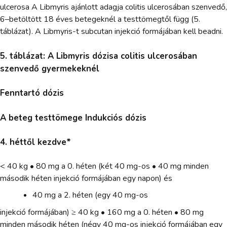
ulcerosa A Libmyris ajánlott adagja colitis ulcerosában szenvedő,
6–betöltött 18 éves betegeknél a testtömegtől függ (5.
táblázat). A Libmyris-t subcutan injekció formájában kell beadni.
5. táblázat: A Libmyris dózisa colitis ulcerosában
szenvedő gyermekeknél
Fenntartó dózis
A beteg testtömege Indukciós dózis
4. héttől kezdve*
< 40 kg • 80 mg a 0. héten (két 40 mg-os • 40 mg minden
második héten injekció formájában egy napon) és
40 mg a 2. héten (egy 40 mg-os
injekció formájában) ≥ 40 kg • 160 mg a 0. héten • 80 mg
minden második héten (négy 40 mg-os injekció formájában egy