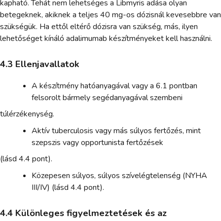
kapható. Tehát nem lehetséges a Libmyris adása olyan
betegeknek, akiknek a teljes 40 mg-os dózisnál kevesebbre van
szükségük. Ha ettől eltérő dózisra van szükség, más, ilyen
lehetőséget kínáló adalimumab készítményeket kell használni.
4.3 Ellenjavallatok
A készítmény hatóanyagával vagy a 6.1 pontban
felsorolt bármely segédanyagával szembeni
túlérzékenység.
Aktív tuberculosis vagy más súlyos fertőzés, mint
szepszis vagy opportunista fertőzések
(lásd 4.4 pont).
Közepesen súlyos, súlyos szívelégtelenség (NYHA
III/IV) (lásd 4.4 pont).
4.4 Különleges figyelmeztetések és az