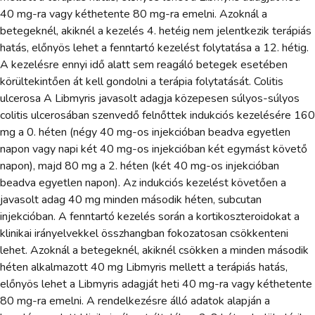
40 mg-ra vagy kéthetente 80 mg-ra emelni. Azoknál a
betegeknél, akiknél a kezelés 4. hetéig nem jelentkezik terápiás
hatás, előnyös lehet a fenntartó kezelést folytatása a 12. hétig.
A kezelésre ennyi idő alatt sem reagáló betegek esetében
körültekintően át kell gondolni a terápia folytatását. Colitis
ulcerosa A Libmyris javasolt adagja közepesen súlyos-súlyos
colitis ulcerosában szenvedő felnőttek indukciós kezelésére 160
mg a 0. héten (négy 40 mg-os injekcióban beadva egyetlen
napon vagy napi két 40 mg-os injekcióban két egymást követő
napon), majd 80 mg a 2. héten (két 40 mg-os injekcióban
beadva egyetlen napon). Az indukciós kezelést követően a
javasolt adag 40 mg minden második héten, subcutan
injekcióban. A fenntartó kezelés során a kortikoszteroidokat a
klinikai irányelvekkel összhangban fokozatosan csökkenteni
lehet. Azoknál a betegeknél, akiknél csökken a minden második
héten alkalmazott 40 mg Libmyris mellett a terápiás hatás,
előnyös lehet a Libmyris adagját heti 40 mg-ra vagy kéthetente
80 mg-ra emelni. A rendelkezésre álló adatok alapján a