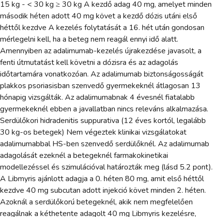
15 kg - < 30 kg ≥ 30 kg A kezdő adag 40 mg, amelyet minden
második héten adott 40 mg követ a kezdő dózis utáni első
héttől kezdve A kezelés folytatását a 16. hét után gondosan
mérlegelni kell, ha a beteg nem reagál ennyi idő alatt.
Amennyiben az adalimumab-kezelés újrakezdése javasolt, a
fenti útmutatást kell követni a dózisra és az adagolás
időtartamára vonatkozóan. Az adalimumab biztonságosságát
plakkos psoriasisban szenvedő gyermekeknél átlagosan 13
hónapig vizsgálták. Az adalimumabnak 4 évesnél fiatalabb
gyermekeknél ebben a javallatban nincs releváns alkalmazása.
Serdülőkori hidradenitis suppurativa (12 éves kortól, legalább
30 kg-os betegek) Nem végeztek klinikai vizsgálatokat
adalimumabbal HS-ben szenvedő serdülőknél. Az adalimumab
adagolását ezeknél a betegeknél farmakokinetikai
modellezéssel és szimulációval határozták meg (lásd 5.2 pont).
A Libmyris ajánlott adagja a 0. héten 80 mg, amit első héttől
kezdve 40 mg subcutan adott injekció követ minden 2. héten.
Azoknál a serdülőkorú betegeknél, akik nem megfelelően
reagálnak a kéthetente adagolt 40 mg Libmyris kezelésre,