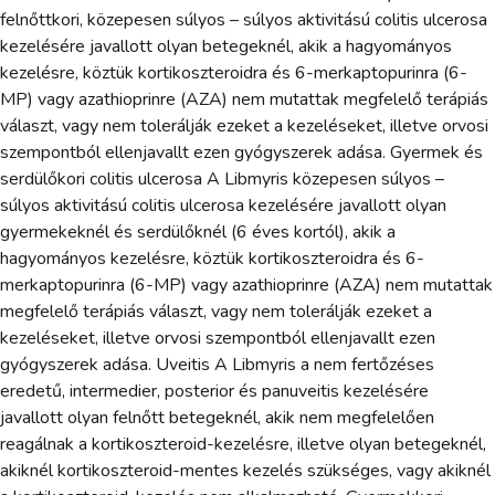
felnőttkori, közepesen súlyos – súlyos aktivitású colitis ulcerosa
kezelésére javallott olyan betegeknél, akik a hagyományos
kezelésre, köztük kortikoszteroidra és 6-merkaptopurinra (6-
MP) vagy azathioprinre (AZA) nem mutattak megfelelő terápiás
választ, vagy nem tolerálják ezeket a kezeléseket, illetve orvosi
szempontból ellenjavallt ezen gyógyszerek adása. Gyermek és
serdülőkori colitis ulcerosa A Libmyris közepesen súlyos –
súlyos aktivitású colitis ulcerosa kezelésére javallott olyan
gyermekeknél és serdülőknél (6 éves kortól), akik a
hagyományos kezelésre, köztük kortikoszteroidra és 6-
merkaptopurinra (6-MP) vagy azathioprinre (AZA) nem mutattak
megfelelő terápiás választ, vagy nem tolerálják ezeket a
kezeléseket, illetve orvosi szempontból ellenjavallt ezen
gyógyszerek adása. Uveitis A Libmyris a nem fertőzéses
eredetű, intermedier, posterior és panuveitis kezelésére
javallott olyan felnőtt betegeknél, akik nem megfelelően
reagálnak a kortikoszteroid-kezelésre, illetve olyan betegeknél,
akiknél kortikoszteroid-mentes kezelés szükséges, vagy akiknél