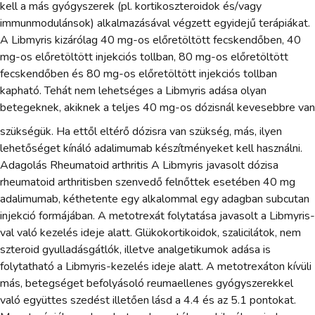
kell a más gyógyszerek (pl. kortikoszteroidok és/vagy
immunmodulánsok) alkalmazásával végzett egyidejű terápiákat.
A Libmyris kizárólag 40 mg-os előretöltött fecskendőben, 40
mg-os előretöltött injekciós tollban, 80 mg-os előretöltött
fecskendőben és 80 mg-os előretöltött injekciós tollban
kapható. Tehát nem lehetséges a Libmyris adása olyan
betegeknek, akiknek a teljes 40 mg-os dózisnál kevesebbre van
szükségük. Ha ettől eltérő dózisra van szükség, más, ilyen
lehetőséget kínáló adalimumab készítményeket kell használni.
Adagolás Rheumatoid arthritis A Libmyris javasolt dózisa
rheumatoid arthritisben szenvedő felnőttek esetében 40 mg
adalimumab, kéthetente egy alkalommal egy adagban subcutan
injekció formájában. A metotrexát folytatása javasolt a Libmyris-
val való kezelés ideje alatt. Glükokortikoidok, szalicilátok, nem
szteroid gyulladásgátlók, illetve analgetikumok adása is
folytatható a Libmyris-kezelés ideje alatt. A metotrexáton kívüli
más, betegséget befolyásoló reumaellenes gyógyszerekkel
való együttes szedést illetően lásd a 4.4 és az 5.1 pontokat.