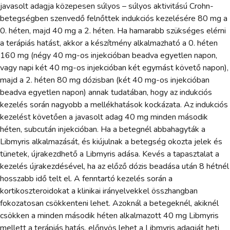
javasolt adagja közepesen súlyos – súlyos aktivitású Crohn-
betegségben szenvedő felnőttek indukciós kezelésére 80 mg a
0. héten, majd 40 mg a 2. héten. Ha hamarabb szükséges elérni
a terápiás hatást, akkor a készítmény alkalmazható a 0. héten
160 mg (négy 40 mg-os injekcióban beadva egyetlen napon,
vagy napi két 40 mg-os injekcióban két egymást követő napon),
majd a 2. héten 80 mg dózisban (két 40 mg-os injekcióban
beadva egyetlen napon) annak tudatában, hogy az indukciós
kezelés során nagyobb a mellékhatások kockázata. Az indukciós
kezelést követően a javasolt adag 40 mg minden második
héten, subcután injekcióban. Ha a betegnél abbahagyták a
Libmyris alkalmazását, és kiújulnak a betegség okozta jelek és
tünetek, újrakezdhető a Libmyris adása. Kevés a tapasztalat a
kezelés újrakezdésével, ha az előző dózis beadása után 8 hétnél
hosszabb idő telt el. A fenntartó kezelés során a
kortikoszteroidokat a klinikai irányelvekkel összhangban
fokozatosan csökkenteni lehet. Azoknál a betegeknél, akiknél
csökken a minden második héten alkalmazott 40 mg Libmyris
mellett a terápiás hatás, előnyös lehet a Libmyris adagját heti