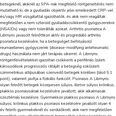
betegeknél, akiknél az SPA-nak megfelelő röntgeneltérés nem
mutatható ki, de a gyulladás objektív jelei emelkedett CRP-vel
és/vagy MR vizsgálattal igazolhatók, és akik nem reagáltak
megfelelően a nem szteroid gyulladáscsökkentő gyógyszerekre
(NSAIDs) vagy nem tolerálták azokat. Arthritis psoriatica A
Libmyris javasolt felnőttkori aktív és progrediáló arthritis
psoriatica kezelésére, ha a betegséget befolyásoló
reumaellenes gyógyszerek (disease-modifying antirheumatic
drugs) használata nem járt terápiás sikerrel. A Libmyris
röntgenfelvételekkel igazoltan csökkenti a perifériás ízületi
károsodások progressziós rátáját a betegség sokízületi
szimmetrikus altípusában szenvedő betegek körében (lásd 5.1
pont), valamint javítja a fizikális funkciót. Psoriasis A Libmyris
olyan felnőtt betegek közepesen súlyos, illetve súlyos krónikus,
plakkos psoriasisának kezelésére javallott, akik alkalmasak
szisztémás kezelésre. Gyermekkori plakkos psoriasis A Libmyris
súlyos, krónikus plakkos psoriasis kezelésére javallott olyan 4
év feletti gyermekeknél és serdülőknél, akik nem megfelelően