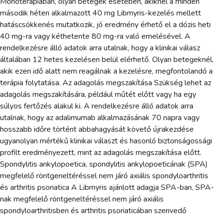
Monoterápiában, olyan betegek esetében, akiknél a minden
második héten alkalmazott 40 mg Libmyris-kezelés mellett
hatáscsökkenés mutatkozik, jó eredmény érhető el a dózis heti
40 mg-ra vagy kéthetente 80 mg-ra való emelésével. A
rendelkezésre álló adatok arra utalnak, hogy a klinikai válasz
általában 12 hetes kezelésen belül elérhető. Olyan betegeknél,
akik ezen idő alatt nem reagálnak a kezelésre, megfontolandó a
terápia folytatása. Az adagolás megszakítása Szükség lehet az
adagolás megszakítására, például műtét előtt vagy ha egy
súlyos fertőzés alakul ki. A rendelkezésre álló adatok arra
utalnak, hogy az adalimumab alkalmazásának 70 napra vagy
hosszabb időre történt abbahagyását követő újrakezdése
ugyanolyan mértékű klinikai választ és hasonló biztonságossági
profilt eredményezett, mint az adagolás megszakítása előtt.
Spondylitis ankylopoetica, spondylitis ankylopoeticának (SPA)
megfelelő röntgeneltéréssel nem járó axiális spondyloarthritis
és arthritis psoriatica A Libmyris ajánlott adagja SPA-ban, SPA-
nak megfelelő röntgeneltéréssel nem járó axiális
spondyloarthritisben és arthritis psoriaticában szenvedő