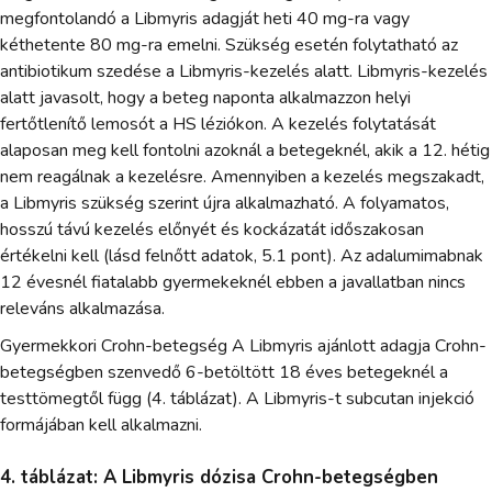
megfontolandó a Libmyris adagját heti 40 mg-ra vagy
kéthetente 80 mg-ra emelni. Szükség esetén folytatható az
antibiotikum szedése a Libmyris-kezelés alatt. Libmyris-kezelés
alatt javasolt, hogy a beteg naponta alkalmazzon helyi
fertőtlenítő lemosót a HS léziókon. A kezelés folytatását
alaposan meg kell fontolni azoknál a betegeknél, akik a 12. hétig
nem reagálnak a kezelésre. Amennyiben a kezelés megszakadt,
a Libmyris szükség szerint újra alkalmazható. A folyamatos,
hosszú távú kezelés előnyét és kockázatát időszakosan
értékelni kell (lásd felnőtt adatok, 5.1 pont). Az adalumimabnak
12 évesnél fiatalabb gyermekeknél ebben a javallatban nincs
releváns alkalmazása.
Gyermekkori Crohn-betegség A Libmyris ajánlott adagja Crohn-
betegségben szenvedő 6-betöltött 18 éves betegeknél a
testtömegtől függ (4. táblázat). A Libmyris-t subcutan injekció
formájában kell alkalmazni.
4. táblázat: A Libmyris dózisa Crohn-betegségben