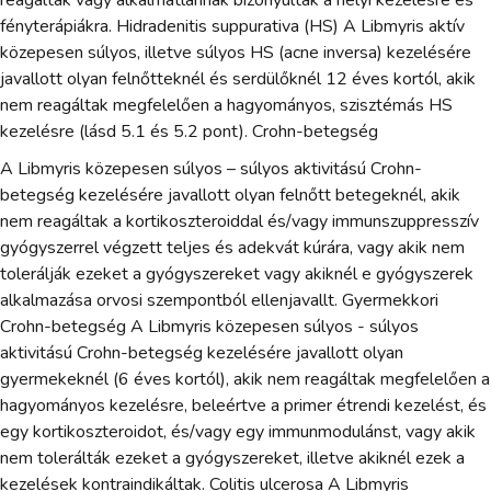
reagáltak vagy alkalmatlannak bizonyultak a helyi kezelésre és
fényterápiákra. Hidradenitis suppurativa (HS) A Libmyris aktív
közepesen súlyos, illetve súlyos HS (acne inversa) kezelésére
javallott olyan felnőtteknél és serdülőknél 12 éves kortól, akik
nem reagáltak megfelelően a hagyományos, szisztémás HS
kezelésre (lásd 5.1 és 5.2 pont). Crohn-betegség
A Libmyris közepesen súlyos – súlyos aktivitású Crohn-
betegség kezelésére javallott olyan felnőtt betegeknél, akik
nem reagáltak a kortikoszteroiddal és/vagy immunszuppresszív
gyógyszerrel végzett teljes és adekvát kúrára, vagy akik nem
tolerálják ezeket a gyógyszereket vagy akiknél e gyógyszerek
alkalmazása orvosi szempontból ellenjavallt. Gyermekkori
Crohn-betegség A Libmyris közepesen súlyos - súlyos
aktivitású Crohn-betegség kezelésére javallott olyan
gyermekeknél (6 éves kortól), akik nem reagáltak megfelelően a
hagyományos kezelésre, beleértve a primer étrendi kezelést, és
egy kortikoszteroidot, és/vagy egy immunmodulánst, vagy akik
nem tolerálták ezeket a gyógyszereket, illetve akiknél ezek a
kezelések kontraindikáltak. Colitis ulcerosa A Libmyris