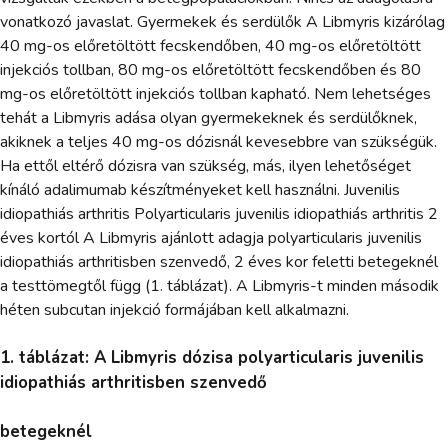
vonatkozó javaslat. Gyermekek és serdülők A Libmyris kizárólag
40 mg-os előretöltött fecskendőben, 40 mg-os előretöltött
injekciós tollban, 80 mg-os előretöltött fecskendőben és 80
mg-os előretöltött injekciós tollban kapható. Nem lehetséges
tehát a Libmyris adása olyan gyermekeknek és serdülőknek,
akiknek a teljes 40 mg-os dózisnál kevesebbre van szükségük.
Ha ettől eltérő dózisra van szükség, más, ilyen lehetőséget
kínáló adalimumab készítményeket kell használni. Juvenilis
idiopathiás arthritis Polyarticularis juvenilis idiopathiás arthritis 2
éves kortól A Libmyris ajánlott adagja polyarticularis juvenilis
idiopathiás arthritisben szenvedő, 2 éves kor feletti betegeknél
a testtömegtől függ (1. táblázat). A Libmyris-t minden második
héten subcutan injekció formájában kell alkalmazni.
1. táblázat: A Libmyris dózisa polyarticularis juvenilis
idiopathiás arthritisben szenvedő
betegeknél