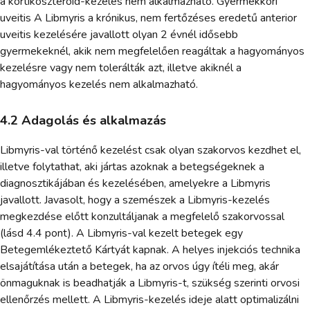
a kortikoszteroid-kezelés nem alkalmazható. Gyermekkori
uveitis A Libmyris a krónikus, nem fertőzéses eredetű anterior
uveitis kezelésére javallott olyan 2 évnél idősebb
gyermekeknél, akik nem megfelelően reagáltak a hagyományos
kezelésre vagy nem tolerálták azt, illetve akiknél a
hagyományos kezelés nem alkalmazható.
4.2 Adagolás és alkalmazás
Libmyris-val történő kezelést csak olyan szakorvos kezdhet el,
illetve folytathat, aki jártas azoknak a betegségeknek a
diagnosztikájában és kezelésében, amelyekre a Libmyris
javallott. Javasolt, hogy a szemészek a Libmyris-kezelés
megkezdése előtt konzultáljanak a megfelelő szakorvossal
(lásd 4.4 pont). A Libmyris-val kezelt betegek egy
Betegemlékeztető Kártyát kapnak. A helyes injekciós technika
elsajátítása után a betegek, ha az orvos úgy ítéli meg, akár
önmaguknak is beadhatják a Libmyris-t, szükség szerinti orvosi
ellenőrzés mellett. A Libmyris-kezelés ideje alatt optimalizálni