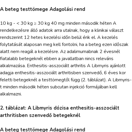
A beteg testtömege Adagolási rend
10 kg - < 30 kg ≥ 30 kg 40 mg minden második héten A
rendelkezésre álló adatok arra utalnak, hogy a klinikai választ
rendszerint 12 hetes kezelési időn belül érik el. A kezelés
folytatását alaposan meg kell fontolni, ha a beteg ezen időszak
alatt nem reagál a kezelésre. Az adalimumabnak 2 évesnél
fiatalabb betegeknél ebben a javallatban nincs releváns
alkalmazása. Enthesitis-asszociált arthritis A Libmyris ajánlott
adagja enthesitis-asszociált arthritisben szenvedő, 6 éves kor
feletti betegeknél a testtömegtől függ (2. táblázat). A Libmyris-
t minden második héten subcutan injekció formájában kell
alkalmazni.
2. táblázat: A Libmyris dózisa enthesitis-asszociált
arthritisben szenvedő betegeknél
A beteg testtömege Adagolási rend