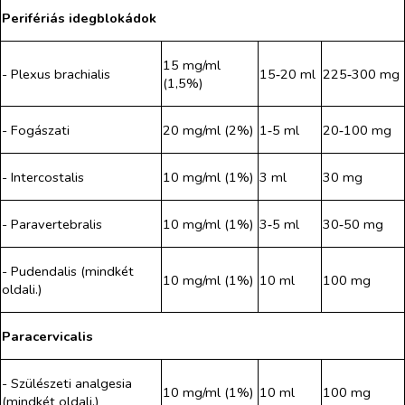
Perifériás idegblokádok
15 mg/ml
- Plexus brachialis
15‑20 ml
225‑300 mg
(1,5%)
- Fogászati
20 mg/ml (2%)
1‑5 ml
20‑100 mg
- Intercostalis
10 mg/ml (1%)
3 ml
30 mg
- Paravertebralis
10 mg/ml (1%)
3‑5 ml
30‑50 mg
- Pudendalis (mindkét
10 mg/ml (1%)
10 ml
100 mg
oldali.)
Paracervicalis
- Szülészeti analgesia
10 mg/ml (1%)
10 ml
100 mg
(mindkét oldali.)