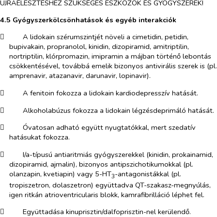
ÚJRAÉLESZTÉSHEZ SZÜKSÉGES ESZKÖZÖK ÉS GYÓGYSZEREK!
4.5 Gyógyszerkölcsönhatások és egyéb interakciók
​
A lidokain szérumszintjét növeli a cimetidin, petidin,
bupivakain, propranolol, kinidin, dizopiramid, amitriptilin,
nortriptilin, klórpromazin, imipramin a májban történő lebontás
csökkentésével, továbbá emelik bizonyos antivirális szerek is (pl.
amprenavir, atazanavir, darunavir, lopinavir).
​
A fenitoin fokozza a lidokain kardiodepresszív hatását.
​
Alkoholabúzus fokozza a lidokain légzésdeprimáló hatását.
​
Óvatosan adható együtt nyugtatókkal, mert szedatív
hatásukat fokozza.
​
I/a-típusú antiaritmiás gyógyszerekkel (kinidin, prokainamid,
dizopiramid, ajmalin), bizonyos antipszichotikumokkal (pl.
olanzapin, kvetiapin) vagy 5-HT
-antagonistákkal (pl.
3
tropiszetron, dolaszetron) együttadva QT-szakasz-megnyúlás,
igen ritkán atrioventricularis blokk, kamrafibrilláció léphet fel.
​
Együttadása kinuprisztin/dalfoprisztin-nel kerülendő.