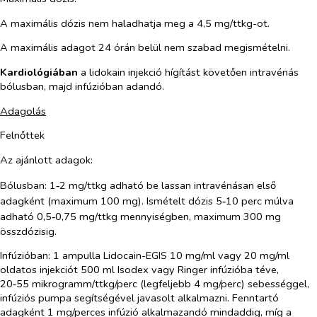
A maximális dózis nem haladhatja meg a 4,5 mg/ttkg-ot.
A maximális adagot 24 órán belül nem szabad megismételni.
Kardiológiában
a lidokain injekció hígítást követően intravénás
bólusban, majd infúzióban adandó.
Adagolás
Felnőttek
Az ajánlott adagok:
‑
Bólusban
: 1
2 mg/ttkg adható be lassan intravénásan első
‑
adagként (maximum 100 mg). Ismételt dózis 5
10 perc múlva
‑
adható 0,5
0,75 mg/ttkg mennyiségben, maximum 300 mg
összdózisig.
Infúzióban
: 1 ampulla Lidocain-EGIS 10 mg/ml vagy 20 mg/ml
oldatos injekciót 500 ml Isodex vagy Ringer infúzióba téve,
20‑55 mikrogramm/ttkg/perc (legfeljebb 4 mg/perc) sebességgel,
infúziós pumpa segítségével javasolt alkalmazni. Fenntartó
adagként 1 mg/perces infúzió alkalmazandó mindaddig, míg a