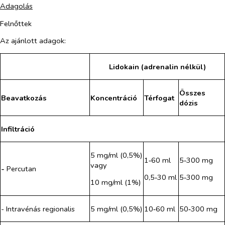
Adagolás
Felnőttek
Az ajánlott adagok:
Lidokain (adrenalin nélkül)
Összes
Beavatkozás
Koncentráció
Térfogat
dózis
Infiltráció
5 mg/ml (0,5%)
1‑60 ml
5‑300 mg
vagy
-
Percutan
0,5‑30 ml
5‑300 mg
10 mg/ml (1%)
- Intravénás regionalis
5 mg/ml (0,5%)
10‑60 ml
50‑300 mg