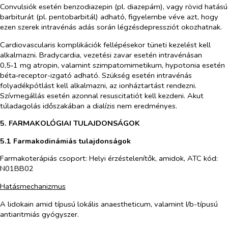
Convulsiók esetén benzodiazepin (pl. diazepám), vagy rövid hatású
barbiturát (pl. pentobarbitál) adható, figyelembe véve azt, hogy
ezen szerek intravénás adás során légzésdepressziót okozhatnak.
Cardiovascularis komplikációk fellépésekor tüneti kezelést kell
alkalmazni. Bradycardia, vezetési zavar esetén intravénásan
0,5‑1 mg atropin, valamint szimpatomimetikum, hypotonia esetén
béta‑receptor-izgató adható. Szükség esetén intravénás
folyadékpótlást kell alkalmazni, az ionháztartást rendezni.
Szívmegállás esetén azonnal resuscitatiót kell kezdeni. Akut
túladagolás időszakában a dialízis nem eredményes.
5. FARMAKOLÓGIAI TULAJDONSÁGOK
5.1 Farmakodinámiás tulajdonságok
Farmakoterápiás csoport: Helyi érzéstelenítők, amidok, ATC kód:
N01BB02
Hatásmechanizmus
A lidokain amid típusú lokális anaestheticum, valamint I/b-típusú
antiaritmiás gyógyszer.