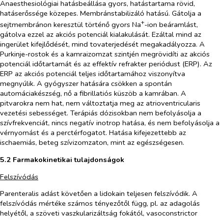
Anaesthesiológiai hatásbeállása gyors, hatástartama rövid,
hatáserőssége közepes. Membránstabilizáló hatású. Gátolja a
+
sejtmembránon keresztül történő gyors Na
-ion beáramlást,
gátolva ezzel az akciós potenciál kialakulását. Ezáltal mind az
ingerület kifejlődését, mind tovaterjedését megakadályozza. A
Purkinje-rostok és a kamraizomzat szintjén megrövidíti az akciós
potenciál időtartamát és az effektív refrakter periódust (ERP). Az
ERP az akciós potenciál teljes időtartamához viszonyítva
megnyúlik. A gyógyszer hatására csökken a spontán
automáciakészség, nő a fibrillatiós küszöb a kamrában. A
pitvarokra nem hat, nem változtatja meg az atrioventricularis
vezetési sebességet. Terápiás dózisokban nem befolyásolja a
szívfrekvenciát, nincs negatív inotrop hatása, és nem befolyásolja a
vérnyomást és a perctérfogatot. Hatása kifejezettebb az
ischaemiás, beteg szívizomzaton, mint az egészségesen.
5.2 Farmakokinetikai tulajdonságok
Felszívódás
Parenteralis adást követően a lidokain teljesen felszívódik. A
felszívódás mértéke számos tényezőtől függ, pl. az adagolás
helyétől, a szöveti vaszkularizáltság fokától, vasoconstrictor