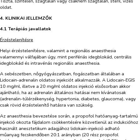
Tiszta, színtelen, szagtalan vagy csaknem szagtalan, steril, vizes
oldat.
4. KLINIKAI JELLEMZŐK
4.1 Terápiás javallatok
Érzéstelenítésre
Helyi érzéstelenítésre, valamint a regionális anaesthesia
valamennyi válfajában úgy, mint perifériás idegblokád, centrális
idegblokád és intravénás regionális anaesthesia.
A sebészetben, nőgyógyászatban, fogászatban általában a
Lidocain-adrenalin oldatos injekciót alkalmazzák. A Lidocain-EGIS
10 mg/ml, illetve a 20 mg/ml oldatos injekció elsősorban akkor
ajánlható, ha az adrenalin általános hatásai nem kívánatosak
(adrenalin-túlérzékenység, hypertonia, diabetes, glaucoma), vagy
csak rövid érzéstelenítő hatásra van szükség.
Az anaesthesia bevezetése során, a propofol hatóanyag-tartalmú
injekció okozta fájdalom csökkentésére közvetlenül az indukcióhoz
használt anesztetikum adagjához lidokain-injekció adható
műanyag fecskendőben 20:1 arányban (20 rész propofol