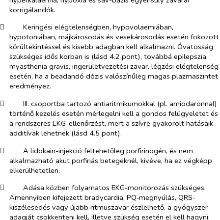
korrigálandók.
​
Keringési elégtelenségben, hypovolaemiában,
hypotoniában, májkárosodás és vesekárosodás esetén fokozott
körültekintéssel és kisebb adagban kell alkalmazni. Óvatosság
szükséges idős korban is (lásd 4.2 pont), továbbá epilepszia,
myasthenia gravis, ingerületvezetési zavar, légzési elégtelenség
esetén, ha a beadandó dózis valószínűleg magas plazmaszintet
eredményez.
​
III. csoportba tartozó antiaritmikumokkal (pl. amiodaronnal)
történő kezelés esetén mérlegelni kell a gondos felügyeletet és
a rendszeres EKG-ellenőrzést, mert a szívre gyakorolt hatásaik
additívak lehetnek (lásd 4.5 pont).
​
A lidokain-injekció feltehetőleg porfirinogén, és nem
alkalmazható akut porfiriás betegeknél, kivéve, ha ez végképp
elkerülhetetlen.
​
Adása közben folyamatos EKG-monitorozás szükséges.
Amennyiben kifejezett bradycardia, PQ‑megnyúlás, QRS-
kiszélesedés vagy újabb ritmuszavar észlelhető, a gyógyszer
adagját csökkenteni kell, illetve szükség esetén el kell hagyni.