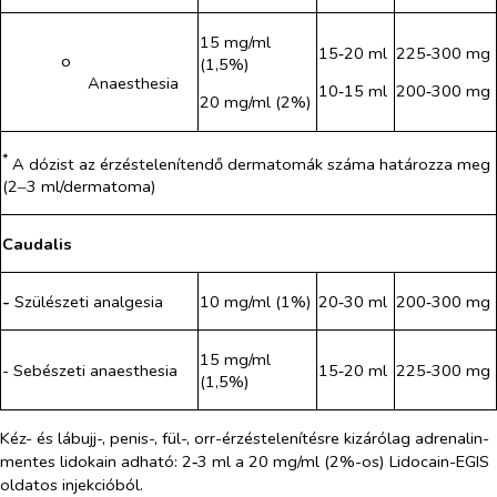
15 mg/ml
15‑20 ml
225‑300 mg
o​
(1,5%)
Anaesthesia
10‑15 ml
200‑300 mg
20 mg/ml (2%)
*
A dózist az érzéstelenítendő dermatomák száma határozza meg
(2‒3 ml/dermatoma)
Caudalis
-
Szülészeti analgesia
10 mg/ml (1%)
20‑30 ml
200‑300 mg
15 mg/ml
- Sebészeti anaesthesia
15‑20 ml
225‑300 mg
(1,5%)
Kéz- és lábujj-, penis-, fül-, orr-érzéstelenítésre kizárólag adrenalin-
‑
mentes lidokain adható: 2
3 ml a 20 mg/ml (2%-os) Lidocain-EGIS
oldatos injekcióból.