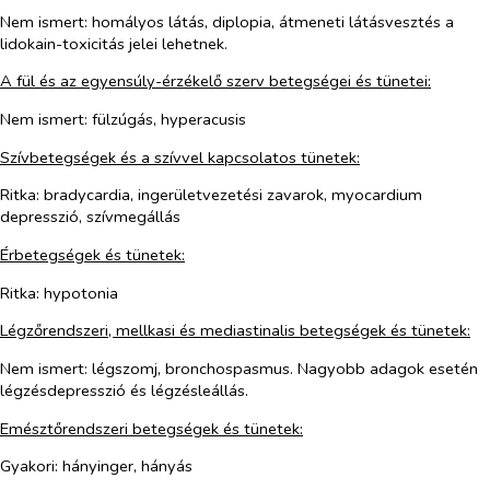
Nem ismert:
homályos látás, diplopia, átmeneti látásvesztés a
lidokain-toxicitás jelei lehetnek.
A fül és az egyensúly-érzékelő szerv betegségei és tünetei:
Nem ismert:
fülzúgás, hyperacusis
Szívbetegségek és a szívvel kapcsolatos tünetek:
Ritka:
bradycardia, ingerületvezetési zavarok, myocardium
depresszió, szívmegállás
Érbetegségek és tünetek:
Ritka:
hypotonia
Légzőrendszeri, mellkasi és mediastinalis betegségek és tünetek:
Nem ismert:
légszomj, bronchospasmus. Nagyobb adagok esetén
légzésdepresszió és légzésleállás.
Emésztőrendszeri betegségek és tünetek:
Gyakori:
hányinger, hányás