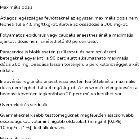
Maximális dózis:
Átlagos, egészséges felnőtteknél az egyszeri maximális dózis nem
lépheti túl a 4,5 mg/ttkg-ot, illetve az összdózis a 300 mg-ot.
Folyamatos epiduralis vagy caudalis anaesthesiánál a maximális
ajánlott dózis nem ismételhető 90 percen belül.
Paracervicalis blokk esetén (szülészeti és nem szülészeti
betegeknél egyaránt) a 90 perc alatt alkalmazható maximális
dózis 200 mg. Beadása lassan történjen, 5 perc különbséggel a két
oldalra.
Intravénás regionális anaesthesia esetén felnőtteknél a maximális
dózis nem lépheti túl a 4 mg/ttkg-ot. Az érszorító felengedésére a
beadást követően legkorábban 20 perc múlva kerülhet sor.
Gyermekek és serdülők
Gyermekeknél kisebb testtömegüknek megfelelően alacsonyabb
összadagokat, valamint hígabb oldatokat (5 mg/ml [0,5%],
10 mg/ml [1%]) kell alkalmazni.
Maximális dózis: