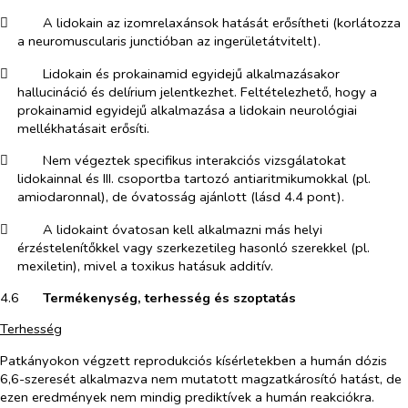
​
A lidokain az izomrelaxánsok hatását erősítheti (korlátozza
a neuromuscularis junctióban az ingerületátvitelt).
​
Lidokain és prokainamid egyidejű alkalmazásakor
hallucináció és delírium jelentkezhet. Feltételezhető, hogy a
prokainamid egyidejű alkalmazása a lidokain neurológiai
mellékhatásait erősíti.
​
Nem végeztek specifikus interakciós vizsgálatokat
lidokainnal és III. csoportba tartozó antiaritmikumokkal (pl.
amiodaronnal), de óvatosság ajánlott (lásd 4.4 pont).
​
A lidokaint óvatosan kell alkalmazni más helyi
érzéstelenítőkkel vagy szerkezetileg hasonló szerekkel (pl.
mexiletin), mivel a toxikus hatásuk additív.
4.6​
Termékenység, terhesség és szoptatás
Terhesség
Patkányokon végzett reprodukciós kísérletekben a humán dózis
6,6-szeresét alkalmazva nem mutatott magzatkárosító hatást, de
ezen eredmények nem mindig prediktívek a humán reakciókra.