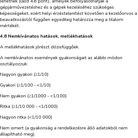
lehetnek (lásd 4.8 pont), amelyek befolyásolhatják a
gépjárművezetéshez és a gépek kezeléséhez szükséges
képességeket, ezért helyi érzéstelenítést követően a kezelőorvos a
beavatkozástól függően egyedileg határozza meg a tilalom
mértékét.
4.8 Nemkívánatos hatások, mellékhatások
A mellékhatások jórészt dózisfüggőek.
A nemkívánatos események gyakoriságait az alábbi módon
osztályozzuk:
Nagyon gyakori (≥1/10)
Gyakori (≥1/100 ‑ <1/10)
Nem gyakori (≥1/1000 ‑ <1/100)
Ritka (≥1/10 000 ‑ <1/1000)
Nagyon ritka (<1/10 000)
Nem ismert (a gyakoriság a rendelkezésre álló adatokból nem
állapítható meg).