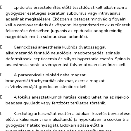
​
Epiduralis érzéstelenítés előtt tesztdózist kell alkalmazni a
gyógyszer esetleges akaratlan subduralis vagy intravasalis
adásának megítélésére. Eközben a beteget mindvégig figyelni
kell a cardiovascularis és központi idegrendszeri toxikus tünetek
felismerése érdekében (ugyanis az epiduralis adagok mindig
nagyobbak, mint a subduralisan adandók).
​
Gerincközeli anaesthesia különös óvatossággal
alkalmazandó fennálló neurológiai megbetegedés, spinalis
deformitások, septicaemia és súlyos hypertonia esetén. Spinalis
anaesthesia során a vérnyomást folyamatosan ellenőrizni kell.
​
A paracervicalis blokád néha magzati
bradycardiát/tachycardiát okozhat, ezért a magzat
szívfrekvenciáját gondosan ellenőrizni kell.
​
A lokális anesztetikumok hatása kisebb lehet, ha az injekció
beadása gyulladt vagy fertőzött területbe történik.
​
Kardiológiai használat esetén
a lidokain-kezelés bevezetése
előtt a káliumszint normalizálandó (a hypokalaemia csökkenti a
gyógyszer hatékonyságát). Lidokain adása előtt a
hyperkalaemia, hypoxia és sav-bázis egyensúly zavarai