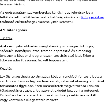
lehessen kísérni.
Az egészségügyi szakembereket kérjük, hogy jelentsék be a
feltételezett mellékhatásokat a hatóság részére az
V. füg
g
elékben
található elérhetőségek valamelyikén keresztül.
4.9 Túladagolás
Tünetek
Ajak- és nyelvzsibbadás, nyugtalanság, szorongás, fülzúgás,
szédülés, homályos látás, tremor, depresszió és álmosság
lehetnek a központi idegrendszeri toxicitás első jelei. Ekkor a
lidokain adását azonnal fel kell függeszteni.
Kezelés
Lokális anaesthesia alkalmazása közben rendkívül fontos a beteg
cardiovascularis és légzési funkcióinak, valamint éberségi szintjének
folyamatos figyelése. Ezen paraméterek megváltozása lidokain-
túladagolásra utalhat, így azonnal oxigént kell adni a betegnek.
Biztosítani kell a szabad légutakat, szükség esetén asszisztált
vagy kontrollált lélegeztetés mellett.