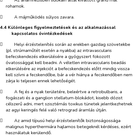
​
Az anamnézisben lidokain által kiváltott grand mal
rohamok.
​
A májműködés súlyos zavara.
4.4 Különleges figyelmeztetések és az alkalmazással
kapcsolatos óvintézkedések
​
Helyi érzéstelenítés során
az erekben gazdag szövetekbe
(pl. strúmaműtét esetén a nyakba) az intravascularis
befecskendezés elkerülésére a gyógyszert fokozott
óvatossággal kell beadni. A véletlen intravascularis beadás
elkerülésére az injekciót a befecskendezés előtt mindig vissza
kell szívni a fecskendőbe, bár a vér hiánya a fecskendőben nem
zárja ki teljesen ennek lehetőségét.
​
A fej és a nyak területére, beleértve a retrobulbaris, a
fogászati és a ganglion stellatum-blokádot, kisebb dózist
célszerű adni, mert szisztémás toxikus tünetek jelentkezhetnek
az agyi keringés felé való retrograd áramlás útján.
​
Az amid típusú helyi érzéstelenítők biztonságossága
malignus hyperthermiára hajlamos betegeknél kérdéses, ezért
használatuk kerülendő.