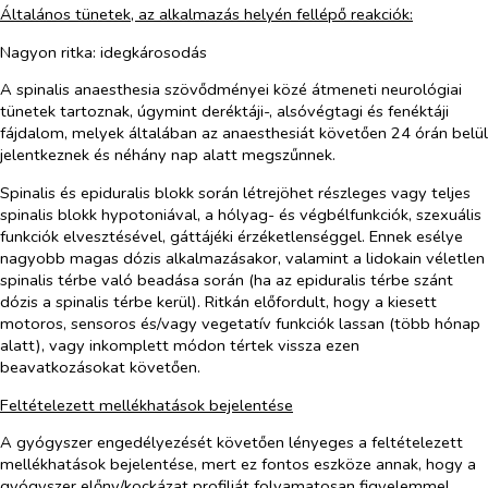
Általános tünetek, az alkalmazás helyén fellépő reakciók:
Nagyon ritka:
idegkárosodás
A
spinalis anaesthesia
szövődményei közé átmeneti neurológiai
tünetek tartoznak, úgymint deréktáji-, alsóvégtagi és fenéktáji
fájdalom, melyek általában az anaesthesiát követően 24 órán belül
jelentkeznek és néhány nap alatt megszűnnek.
Spinalis és epiduralis blokk során
létrejöhet részleges vagy teljes
spinalis blokk hypotoniával, a hólyag- és végbélfunkciók, szexuális
funkciók elvesztésével, gáttájéki érzéketlenséggel. Ennek esélye
nagyobb magas dózis alkalmazásakor, valamint a lidokain véletlen
spinalis térbe való beadása során (ha az epiduralis térbe szánt
dózis a spinalis térbe kerül). Ritkán előfordult, hogy a kiesett
motoros, sensoros és/vagy vegetatív funkciók lassan (több hónap
alatt), vagy inkomplett módon tértek vissza ezen
beavatkozásokat követően.
Feltételezett mellékhatások bejelentése
A gyógyszer engedélyezését követően lényeges a feltételezett
mellékhatások bejelentése, mert ez fontos eszköze annak, hogy a
gyógyszer előny/kockázat profilját folyamatosan figyelemmel