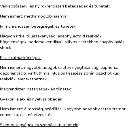
Vérképzőszervi és nyirokrendszeri betegségek és tünetek:
Nem ismert:
methemoglobinaemia
Immunrendszeri betegségek és tünetek:
Nagyon ritka:
túlérzékenység, anaphylactoid reakciók,
bőrjelenségek, oedema, rendkívül súlyos esetekben anaphylaxiás
shock
Pszichiátriai kórképek:
Nem ismert:
nagyobb adagok esetén nyugtalanság, euphoria,
dezorientáció. Arrhythmia infúziós kezelése során pszichotikus
reakciók jelentkezhetnek.
Idegrendszeri betegségek és tünetek:
Gyakori:
ajak- és nyelvzsibbadás
Nem ismert
: álmosság, szédülés. Nagyobb adagok esetén tremor,
convulsio, eszméletvesztés.
Szembetegségek és szemészeti tünetek: