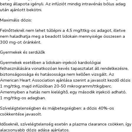
beteg állapota igényli. Az infúziót mindig intravénás bólus adag
után ajánlott bekötni.
Maximális dózis:
Felnőtteknél nem lehet túllépni a 4,5 mg/ttkg-os adagot, illetve
nem haladhatja meg a beadott lidokain mennyisége összesen a
300 mg-ot óránként.
Gyermekek és serdülők
Gyermekek esetében a lidokain-injekció kardiológiai
felhasználására vonatkozóan kevés tapasztalat áll rendelkezésre,
biztonságossága és hatásossága nem kellően vizsgált. Az
American Heart Association ajánlása szerint a javasolt kezdő dózis
1 mg/ttkg, majd infúzióban 20‑50 mikrogramm/ttkg/perc.
Amennyiben a hatás nem kielégítő, egy második injekció adható,
1 mg/ttkg-os adagban.
Szívelégtelenségben és májbetegségben:
a dózis 40%-os
csökkentése javasolt.
Időseknél, szívelégtelenség esetén
a plazma clearance csökken, így
alacsonyabb dózis adása ajánlatos.