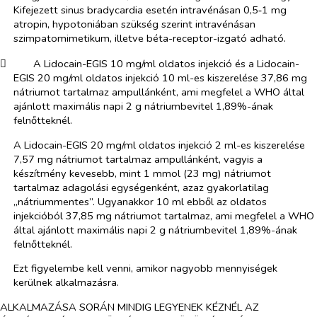
Kifejezett sinus bradycardia esetén intravénásan 0,5‑1 mg
atropin, hypotoniában szükség szerint intravénásan
szimpatomimetikum, illetve béta-receptor-izgató adható.
​
A Lidocain-EGIS 10 mg/ml oldatos injekció
és a Lidocain-
EGIS 20 mg/ml oldatos injekció 10
ml-es kiszerelése
37,86
mg
nátriumot tartalmaz ampullánként, ami megfelel a WHO által
ajánlott maximális napi 2 g nátriumbevitel
1,89
%-ának
felnőtteknél
.
A Lidocain-EGIS 20 mg/ml oldatos injekció 2 ml-es kiszerelése
7,57 mg nátriumot tartalmaz ampullánként, vagyis a
készítmény
kevesebb, mint 1 mmol (23 mg) nátriumot
tartalmaz
adagolási egységenként
, azaz gyakorlatilag
„nátriummentes”. Ugyanakkor 10 ml ebből az oldatos
injekcióból 37,85 mg nátriumot tartalmaz, ami megfelel a WHO
által ajánlott maximális napi 2 g nátriumbevitel 1,89%-ának
felnőtteknél.
Ezt figyelembe kell venni, amikor nagyobb mennyiségek
kerülnek alkalmazásra.
ALKALMAZÁSA SORÁN MINDIG LEGYENEK KÉZNÉL AZ