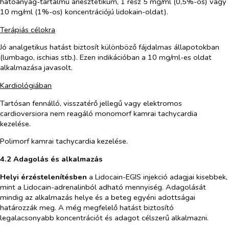
hatóanyag-tartalmú anesztetikum, 1 rész 5 mg/ml (0,5%-os) vagy
10 mg/ml (1%-os) koncentrációjú lidokain-oldat).
Terápiás célokra
Jó analgetikus hatást biztosít különböző fájdalmas állapotokban
(lumbago, ischias stb.). Ezen indikációban a 10 mg/ml-es oldat
alkalmazása javasolt.
Kardiológiában
Tartósan fennálló, visszatérő jellegű vagy elektromos
cardioversiora nem reagáló monomorf kamrai tachycardia
kezelése.
Polimorf kamrai tachycardia kezelése.
4.2 Adagolás és alkalmazás
Helyi érzéstelenítésben
a Lidocain-EGIS injekció adagjai kisebbek,
mint a Lidocain-adrenalinból adható mennyiség. Adagolását
mindig az alkalmazás helye és a beteg egyéni adottságai
határozzák meg. A még megfelelő hatást biztosító
legalacsonyabb koncentrációt és adagot célszerű alkalmazni.