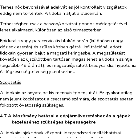
Terhes nők bevonásával adekvát és jól kontrollált vizsgálatok
eddig nem történtek. A lidokain átjut a placentán.
Terhességben csak a haszon/kockázat gondos mérlegelésével
lehet alkalmazni, különösen az első trimeszterben.
Epiduralis vagy paracervicalis blokád során (különösen nagy
dózisok esetén) és szülés közben gáttáji infiltrációnál adott
lidokain gyorsan bejut a magzati keringésbe. A megszületést
követően az újszülöttben tartósan magas lehet a lidokain szintje
(legalább 48 órán át), és magzati/újszülött bradycardia, hypotonia
és légzési elégtelenség jelentkezhet.
Szoptatás
A lidokain az anyatejbe kis mennyiségben jut át. Ez gyakorlatilag
nem jelent kockázatot a csecsemő számára, de szoptatás esetén
fokozott óvatosság szükséges.
4.7 A készítmény hatásai a gépjárművezetéshez és a gépek
kezeléséhez szükséges képességekre
A lidokain injekciónak központi idegrendszeri mellékhatásai