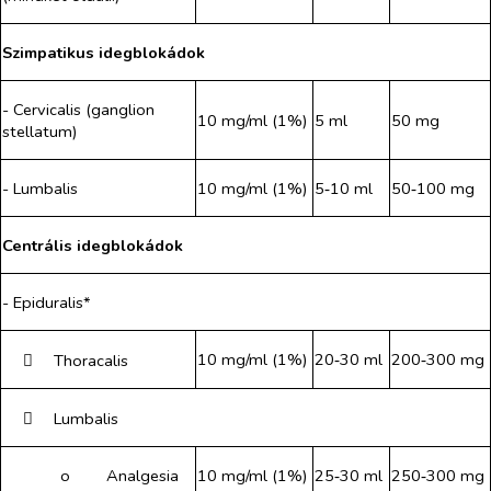
Szimpatikus idegblokádok
- Cervicalis (ganglion
10 mg/ml (1%)
5 ml
50 mg
stellatum)
- Lumbalis
10 mg/ml (1%)
5‑10 ml
50‑100 mg
Centrális idegblokádok
- Epiduralis*
10 mg/ml (1%)
20‑30 ml
200‑300 mg
​
Thoracalis
​
Lumbalis
o​
Analgesia
10 mg/ml (1%)
25‑30 ml
250‑300 mg