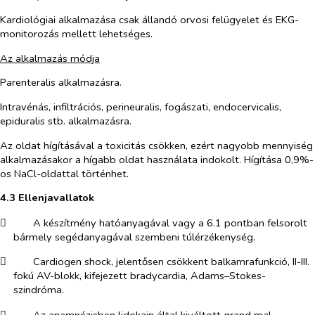
Kardiológiai alkalmazása csak állandó orvosi felügyelet és EKG-
monitorozás mellett lehetséges.
Az alkalmazás módja
Parenteralis alkalmazásra.
Intravénás, infiltrációs, perineuralis, fogászati, endocervicalis,
epiduralis stb. alkalmazásra.
Az oldat hígításával a toxicitás csökken, ezért nagyobb mennyiség
alkalmazásakor a hígabb oldat használata indokolt. Hígítása 0,9%-
os NaCl-oldattal történhet.
4.3 Ellenjavallatok
​
A készítmény hatóanyagával vagy a 6.1 pontban felsorolt
bármely segédanyagával szembeni túlérzékenység.
​
Cardiogen shock, jelentősen csökkent balkamrafunkció, II-III.
fokú AV-blokk, kifejezett bradycardia, Adams–Stokes-
szindróma.