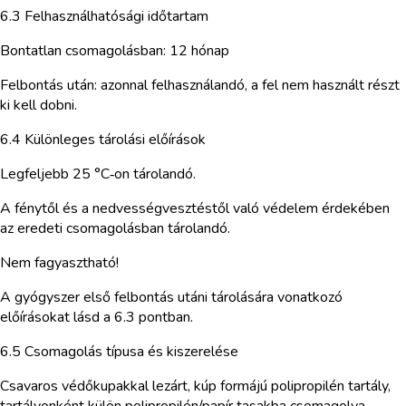
6.3 Felhasználhatósági időtartam
Bontatlan csomagolásban: 12 hónap
Felbontás után: azonnal felhasználandó, a fel nem használt részt
ki kell dobni.
6.4 Különleges tárolási előírások
Legfeljebb 25 °C‑on tárolandó.
A fénytől és a nedvességvesztéstől való védelem érdekében
az eredeti csomagolásban tárolandó.
Nem fagyasztható!
A gyógyszer első felbontás utáni tárolására vonatkozó
előírásokat lásd a 6.3 pontban.
6.5 Csomagolás típusa és kiszerelése
Csavaros védőkupakkal lezárt, kúp formájú polipropilén tartály,
tartályonként külön polipropilén/papír tasakba csomagolva.