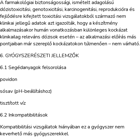
A farmakológiai biztonságossági, ismételt adagolású
dózistoxicitási, genotoxicitási, karcinogenitási, reprodukcióra és
fejlődésre kifejtett toxicitási vizsgálatokból származó nem
klinikai jellegű adatok azt igazolták, hogy a készítmény
alkalmazásakor humán vonatkozásban különleges kockázat
klinikailag releváns dózisok esetén – az alkalmazási előírás más
pontjaiban már szereplő kockázatokon túlmenően – nem várható.
6. GYÓGYSZERÉSZETI JELLEMZŐK
6.1 Segédanyagok felsorolása
povidon
sósav (pH-beállításhoz)
tisztított víz
6.2 Inkompatibilitások
Kompatibilitási vizsgálatok hiányában ez a gyógyszer nem
keverhető más gyógyszerekkel.