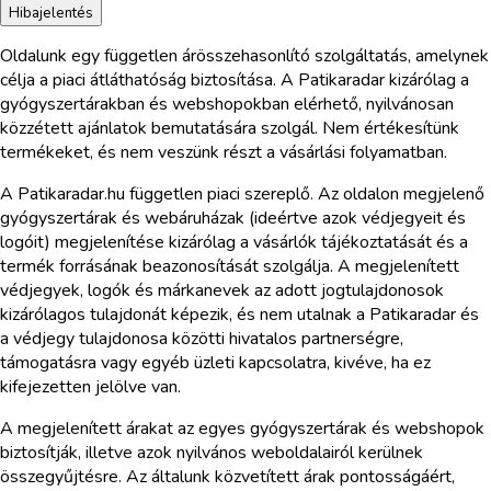
Hibajelentés
Oldalunk egy független árösszehasonlító szolgáltatás, amelynek
célja a piaci átláthatóság biztosítása. A Patikaradar kizárólag a
gyógyszertárakban és webshopokban elérhető, nyilvánosan
közzétett ajánlatok bemutatására szolgál. Nem értékesítünk
termékeket, és nem veszünk részt a vásárlási folyamatban.
A Patikaradar.hu független piaci szereplő. Az oldalon megjelenő
gyógyszertárak és webáruházak (ideértve azok védjegyeit és
logóit) megjelenítése kizárólag a vásárlók tájékoztatását és a
termék forrásának beazonosítását szolgálja. A megjelenített
védjegyek, logók és márkanevek az adott jogtulajdonosok
kizárólagos tulajdonát képezik, és nem utalnak a Patikaradar és
a védjegy tulajdonosa közötti hivatalos partnerségre,
támogatásra vagy egyéb üzleti kapcsolatra, kivéve, ha ez
kifejezetten jelölve van.
A megjelenített árakat az egyes gyógyszertárak és webshopok
biztosítják, illetve azok nyilvános weboldalairól kerülnek
összegyűjtésre. Az általunk közvetített árak pontosságáért,