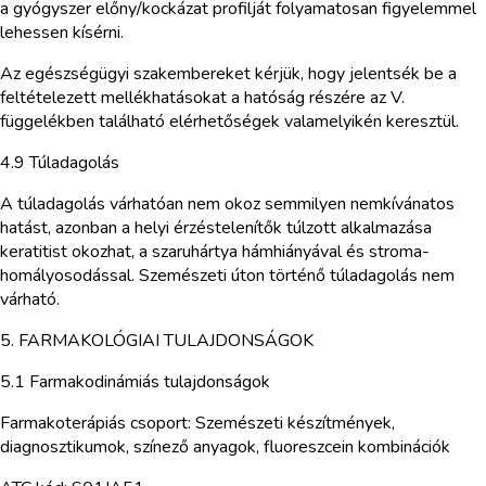
a gyógyszer előny/kockázat profilját folyamatosan figyelemmel
lehessen kísérni.
Az egészségügyi szakembereket kérjük, hogy jelentsék be a
feltételezett mellékhatásokat a hatóság részére az V.
függelékben található elérhetőségek valamelyikén keresztül.
4.9 Túladagolás
A túladagolás várhatóan nem okoz semmilyen nemkívánatos
hatást, azonban a helyi érzéstelenítők túlzott alkalmazása
keratitist okozhat, a szaruhártya hámhiányával és stroma-
homályosodással. Szemészeti úton történő túladagolás nem
várható.
5. FARMAKOLÓGIAI TULAJDONSÁGOK
5.1 Farmakodinámiás tulajdonságok
Farmakoterápiás csoport: Szemészeti készítmények,
diagnosztikumok, színező anyagok, fluoreszcein kombinációk