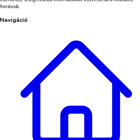
forrásnál.
Navigáció