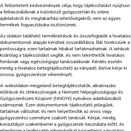
A feltüntetett kedvezmények célja, hogy tájékoztatást nyújtson
a felhasználóknak a különböző gyógyszertári és online
ajánlatokról és megtakarítási lehetőségekről, nem az egyes
termékek fogyasztására ösztönöznek.
Az oldalon található termékleírások és összefoglalók a hivatalos
dokumentumok alapján kerültek összeállításra. Bár törekszünk a
pontosságra, ezen tartalmak hibákat tartalmazhatnak. A leírások
kizárólag a tájékozódást segítik, és nem tekinthetők hivatalos
forrásnak vagy egészségügyi tanácsadásnak. Kérdés esetén
mindig a hivatalos betegtájékoztató az irányadó, illetve kérje ki
orvosa, gyógyszerésze véleményét.
A weboldalon megjelenő betegtájékoztatók, alkalmazási
előírások és címkeszövegek a Nemzeti Népegészségügyi és
Gyógyszerészeti Központ (NNGYK) nyilvános adatbázisából
származnak. Ezen dokumentumok tájékoztató jellegűek,
tartalmuk változhat, és nem helyettesítik az orvos vagy
gyógyszerész személyre szabott tanácsát. Kérjük, mindig
konzultáljon szakemberrel a gyógyszerek használata előtt, és
ellenőrizze a legfrissebb információkat közvetlenül a hivatalos