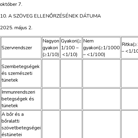
október 7.
10. A SZÖVEG ELLENŐRZÉSÉNEK DÁTUMA
2025. május 2.
Nagyon
Gyakori(≥
Nem
Ritka(
Szervrendszer
gyakori
1/100 –
gyakori(≥1/1000
– <1/1
(≥1/10)
<1/10)
– <1/100)
Szembetegségek
és szemészeti
tünetek
Immunrendszeri
betegségek és
tünetek
A bőr és a
bőralatti
szövetbetegségei
éstünetei