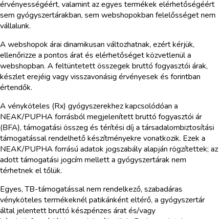
érvényességéért, valamint az egyes termékek elérhetőségéért
sem gyógyszertárakban, sem webshopokban felelősséget nem
vállalunk.
A webshopok árai dinamikusan változhatnak, ezért kérjük,
ellenőrizze a pontos árat és elérhetőséget közvetlenül a
webshopban. A feltüntetett összegek bruttó fogyasztói árak,
készlet erejéig vagy visszavonásig érvényesek és forintban
értendők.
A vényköteles (Rx) gyógyszerekhez kapcsolódóan a
NEAK/PUPHA forrásból megjelenített bruttó fogyasztói ár
(BFA), támogatási összeg és térítési díj a társadalombiztosítási
támogatással rendelhető készítményekre vonatkozik. Ezek a
NEAK/PUPHA forrású adatok jogszabály alapján rögzítettek; az
adott támogatási jogcím mellett a gyógyszertárak nem
térhetnek el tőlük.
Egyes, TB-támogatással nem rendelkező, szabadáras
vényköteles termékeknél patikánként eltérő, a gyógyszertár
által jelentett bruttó készpénzes árat és/vagy