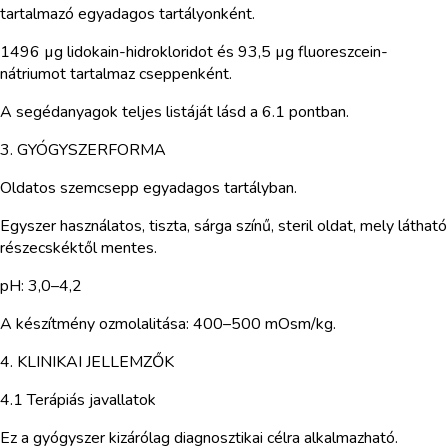
tartalmazó egyadagos tartályonként.
1496 µg lidokain-hidrokloridot és 93,5 µg fluoreszcein-
nátriumot tartalmaz cseppenként.
A segédanyagok teljes listáját lásd a 6.1 pontban.
3. GYÓGYSZERFORMA
Oldatos szemcsepp egyadagos tartályban.
Egyszer használatos, tiszta, sárga színű, steril oldat, mely látható
részecskéktől mentes.
pH: 3,0–4,2
A készítmény ozmolalitása: 400–500 mOsm/kg.
4. KLINIKAI JELLEMZŐK
4.1 Terápiás javallatok
Ez a gyógyszer kizárólag diagnosztikai célra alkalmazható.