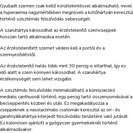
Gyulladt szemen csak kellő körültekintéssel alkalmazható, mivel
a hyperaemia nagymértékben megnöveli a kötőhártyán keresztül
történő szisztémás felszívódás sebességét.
A szaruhártya károsodhat az érzéstelenítő szemcseppek
hosszan tartó alkalmazása esetén.
Az érzéstelenített szemet védeni kell a portól és a
szennyeződéstől.
Az érzéstelenítő hatás több mint 30 percig is eltarthat, így ez
idő alatt a szem könnyen károsodhat. A szaruhártya
érzékenységét sem lehet vizsgálni.
A szisztémás felszívódás minimalizálható a könnyzacskó
medialis canthusnál történő, egy percig tartó összenyomásával a
becseppentés közben és után. Ez megakadályozza a
cseppeknek a nasolacrimalis csatornán keresztül az orr- és
garatnyálkahártya kiterjedt felszívódási területére való jutását.
Ez különösen ajánlott a gyógyszer gyermekeknél történő
alkalmazásakor.