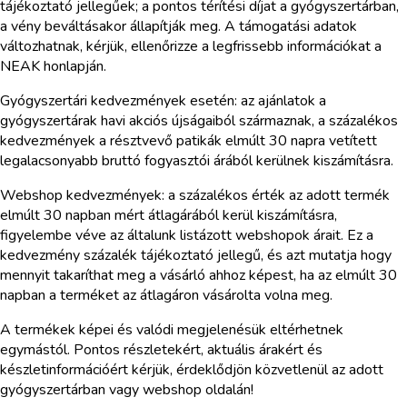
tájékoztató jellegűek; a pontos térítési díjat a gyógyszertárban,
a vény beváltásakor állapítják meg. A támogatási adatok
változhatnak, kérjük, ellenőrizze a legfrissebb információkat a
NEAK honlapján.
Gyógyszertári kedvezmények esetén: az ajánlatok a
gyógyszertárak havi akciós újságaiból származnak, a százalékos
kedvezmények a résztvevő patikák elmúlt 30 napra vetített
legalacsonyabb bruttó fogyasztói árából kerülnek kiszámításra.
Webshop kedvezmények: a százalékos érték az adott termék
elmúlt 30 napban mért átlagárából kerül kiszámításra,
figyelembe véve az általunk listázott webshopok árait. Ez a
kedvezmény százalék tájékoztató jellegű, és azt mutatja hogy
mennyit takaríthat meg a vásárló ahhoz képest, ha az elmúlt 30
napban a terméket az átlagáron vásárolta volna meg.
A termékek képei és valódi megjelenésük eltérhetnek
egymástól. Pontos részletekért, aktuális árakért és
készletinformációért kérjük, érdeklődjön közvetlenül az adott
gyógyszertárban vagy webshop oldalán!