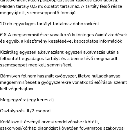
Minden tartály 0,5 ml oldatot tartalmaz. A tartály felső része
megnyújtott, szemcseppentő formájú.
20 db egyadagos tartályt tartalmaz dobozonként.
6.6 A megsemmisítésre vonatkozó különleges óvintézkedések
és egyéb, a készítmény kezelésével kapcsolatos információk
Kizárólag egyszeri alkalmazásra; egyszeri alkalmazás után a
felbontott egyadagos tartályt és a benne lévő megmaradt
szemcseppet meg kell semmisíteni.
Bármilyen fel nem használt gyógyszer, illetve hulladékanyag
megsemmisítését a gyógyszerekre vonatkozó előírások szerint
kell végrehajtani.
Megjegyzés: (egy kereszt)
Osztályozás: II./2 csoport
Korlátozott érvényű orvosi rendelvényhez kötött,
szakorvosi/kórházi diagnózist követően folyamatos szakorvosi