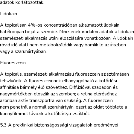
adatok korlátozottak.
Lidokain
A topicalisan 4%-os koncentrációban alkalmazott lidokain
hatékonyan bejut a szembe. Nincsenek irodalmi adatok a lidokain
szemészeti alkalmazás utáni eloszlására vonatkozóan. A lidokain
rövid idő alatt nem metabolizálódik vagy bomlik le az íriszben
vagy a szaruhártyában.
Fluoreszcein
A topicalis, szemészeti alkalmazású fluoreszcein szisztémásan
felszívódik. A fluoreszceinnek elhanyagolható a kötődési
affinitása bármely élő szövethez. Diffúzióval szabadon és
nagymértékben eloszlik az szemben; a retina eléréséhez
azonban aktív transzportra van szükség. A fluoreszcein
nem penetrál a normál szaruhártyán, ezért az oldat többlete a
könnyfilmmel távozik a kötőhártya-zsákból.
5.3 A preklinikai biztonságossági vizsgálatok eredményei