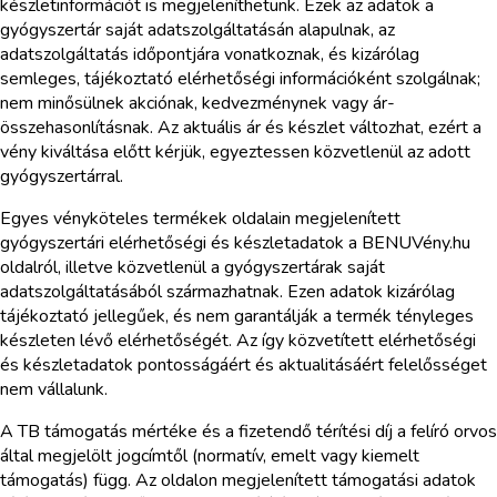
készletinformációt is megjeleníthetünk. Ezek az adatok a
gyógyszertár saját adatszolgáltatásán alapulnak, az
adatszolgáltatás időpontjára vonatkoznak, és kizárólag
semleges, tájékoztató elérhetőségi információként szolgálnak;
nem minősülnek akciónak, kedvezménynek vagy ár-
összehasonlításnak. Az aktuális ár és készlet változhat, ezért a
vény kiváltása előtt kérjük, egyeztessen közvetlenül az adott
gyógyszertárral.
Egyes vényköteles termékek oldalain megjelenített
gyógyszertári elérhetőségi és készletadatok a BENUVény.hu
oldalról, illetve közvetlenül a gyógyszertárak saját
adatszolgáltatásából származhatnak. Ezen adatok kizárólag
tájékoztató jellegűek, és nem garantálják a termék tényleges
készleten lévő elérhetőségét. Az így közvetített elérhetőségi
és készletadatok pontosságáért és aktualitásáért felelősséget
nem vállalunk.
A TB támogatás mértéke és a fizetendő térítési díj a felíró orvos
által megjelölt jogcímtől (normatív, emelt vagy kiemelt
támogatás) függ. Az oldalon megjelenített támogatási adatok