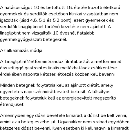
A hatásosságot 10 és betöltött 18. életév közötti életkorú
gyermekek és serdülők esetében klinikai vizsgálatban nem
igazolták (lásd 4.8, 5.1 és 5.2 pont), ezért gyermekek és
serdülők linagliptinnel történő kezelése nem ajánlott. A
linagliptint nem vizsgálták 10 évesnél fiatalabb
gyermekgyógyászati betegeknél.
Az alkalmazás módja
A Linagliptin/Metformin Sandoz filmtablettát a metforminnal
összefüggő gastrointestinalis mellékhatások csökkentése
érdekében naponta kétszer, étkezés közben kell bevenni.
Minden betegnek folytatnia kell az ajánlott diétát, amely
egyenletes napi szénhidrátbevitelt biztosít. A túlsúlyos
betegeknek folytatniuk kell az energiabevitelt megszorító
étrendjüket.
Amennyiben egy dózis bevétele kimarad, a dózist be kell venni,
amint az a beteg eszébe jut. Ugyanakkor nem szabad egyidőben
kétszeres dózist bevenni. Ilyen esetben ki kell hagyni a kimaradt