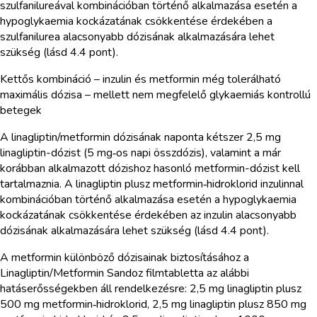
szulfanilureával kombinációban történő alkalmazása esetén a
hypoglykaemia kockázatának csökkentése érdekében a
szulfanilurea alacsonyabb dózisának alkalmazására lehet
szükség (lásd 4.4 pont).
Kettős kombináció – inzulin és metformin még tolerálható
maximális dózisa – mellett nem megfelelő glykaemiás kontrollú
betegek
A linagliptin/metformin dózisának naponta kétszer 2,5 mg
linagliptin-dózist (5 mg‑os napi összdózis), valamint a már
korábban alkalmazott dózishoz hasonló metformin-dózist kell
tartalmaznia. A linagliptin plusz metformin‑hidroklorid inzulinnal
kombinációban történő alkalmazása esetén a hypoglykaemia
kockázatának csökkentése érdekében az inzulin alacsonyabb
dózisának alkalmazására lehet szükség (lásd 4.4 pont).
A metformin különböző dózisainak biztosításához a
Linagliptin/Metformin Sandoz filmtabletta az alábbi
hatáserősségekben áll rendelkezésre: 2,5 mg linagliptin plusz
500 mg metformin‑hidroklorid, 2,5 mg linagliptin plusz 850 mg