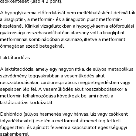
csökkentését (lásd 4.2 pont).
A hypoglykaemia előfordulását nem mellékhatásként definiálták
a linagliptin-, a metformin- és a linagliptin plusz metformin-
kezelésnél. Klinikai vizsgálatokban a hypoglykaemia előfordulási
gyakorisága összehasonlíthatóan alacsony volt a linagliptint
metforminnal kombinációban alkalmazó, illetve a metformint
önmagában szedő betegeknél.
Laktátacidózis
A laktátacidózis, amely egy nagyon ritka, de súlyos metabolikus
szövődmény, leggyakrabban a veseműködés akut
rosszabbodásakor, cardiorespiraticus megbetegedésben vagy
sepsisben lép fel. A veseműködés akut rosszabbodásakor a
metformin felhalmozódása következik be, ami növeli a
laktátacidózis kockázatát.
Dehidráció (súlyos hasmenés vagy hányás, láz vagy csökkent
folyadékbevitel) esetén a metformint átmenetileg fel kell
függeszteni, és ajánlott felvenni a kapcsolatot egészségügyi
szakemberrel.