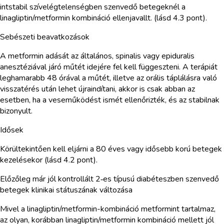
intstabil szívelégtelenségben szenvedő betegeknél a
linagliptin/metformin kombináció ellenjavallt. (lásd 4.3 pont).
Sebészeti beavatkozások
A metformin adását az általános, spinalis vagy epiduralis
anesztéziával járó műtét idejére fel kell függeszteni. A terápiát
leghamarabb 48 órával a műtét, illetve az orális táplálásra való
visszatérés után lehet újraindítani, akkor is csak abban az
esetben, ha a veseműködést ismét ellenőrizték, és az stabilnak
bizonyult.
Idősek
Körültekintően kell eljárni a 80 éves vagy idősebb korú betegek
kezelésekor (lásd 4.2 pont).
Előzőleg már jól kontrollált 2‑es típusú diabéteszben szenvedő
betegek klinikai státuszának változása
Mivel a linagliptin/metformin-kombináció metformint tartalmaz,
az olyan, korábban linagliptin/metformin kombináció mellett jól