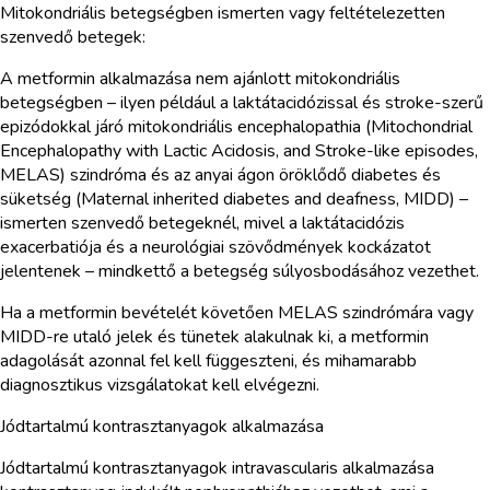
Mitokondriális betegségben ismerten vagy feltételezetten
szenvedő betegek:
A metformin alkalmazása nem ajánlott mitokondriális
betegségben – ilyen például a laktátacidózissal és stroke-szerű
epizódokkal járó mitokondriális encephalopathia (Mitochondrial
Encephalopathy with Lactic Acidosis, and Stroke-like episodes,
MELAS) szindróma és az anyai ágon öröklődő diabetes és
süketség (Maternal inherited diabetes and deafness, MIDD) –
ismerten szenvedő betegeknél, mivel a laktátacidózis
exacerbatiója és a neurológiai szövődmények kockázatot
jelentenek – mindkettő a betegség súlyosbodásához vezethet.
Ha a metformin bevételét követően MELAS szindrómára vagy
MIDD-re utaló jelek és tünetek alakulnak ki, a metformin
adagolását azonnal fel kell függeszteni, és mihamarabb
diagnosztikus vizsgálatokat kell elvégezni.
Jódtartalmú kontrasztanyagok alkalmazása
Jódtartalmú kontrasztanyagok intravascularis alkalmazása