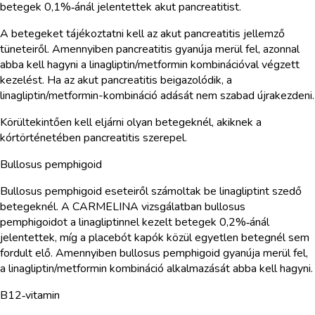
betegek 0,1%‑ánál jelentettek akut pancreatitist.
A betegeket tájékoztatni kell az akut pancreatitis jellemző
tüneteiről. Amennyiben pancreatitis gyanúja merül fel, azonnal
abba kell hagyni a linagliptin/metformin kombinációval végzett
kezelést. Ha az akut pancreatitis beigazolódik, a
linagliptin/metformin-kombináció adását nem szabad újrakezdeni.
Körültekintően kell eljárni olyan betegeknél, akiknek a
kórtörténetében pancreatitis szerepel.
Bullosus pemphigoid
Bullosus pemphigoid eseteiről számoltak be linagliptint szedő
betegeknél. A CARMELINA vizsgálatban bullosus
pemphigoidot a linagliptinnel kezelt betegek 0,2%‑ánál
jelentettek, míg a placebót kapók közül egyetlen betegnél sem
fordult elő. Amennyiben bullosus pemphigoid gyanúja merül fel,
a linagliptin/metformin kombináció alkalmazását abba kell hagyni.
B12‑vitamin