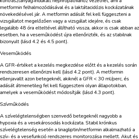
kontrasztanyag‑indukált nephropathiához vezethet, ami a
metformin felhalmozódásával és a laktátacidózis kockázatának
növekedésével jár. A metformin adását fel kell függeszteni a
vizsgálatot megelőzően vagy a vizsgálat idejére, és csak
legalább 48 óra elteltével állítható vissza, akkor is csak abban az
esetben, ha a veseműködést újra ellenőrizték, és az stabilnak
bizonyult (lásd 4.2 és 4.5 pont).
Veseműködés
A GFR-értéket a kezelés megkezdése előtt és a kezelés során
rendszeresen ellenőrizni kell (lásd 4.2 pont). A metformin
ellenjavallt azon betegeknél, akiknél a GFR < 30 ml/perc, és
adását átmenetileg fel kell függeszteni olyan állapotokban,
amelyek a veseműködést módosítják (lásd 4.3 pont).
Szívműködés
A szívelégtelenségben szenvedő betegeknél nagyobb a
hypoxia és a vesekárosodás kockázata. Stabil krónikus
szívelégtelenség esetén a linagliptin/metformin alkalmazható a
szív‑ és a vesefunkció rendszeres monitorozása mellett. Akut és