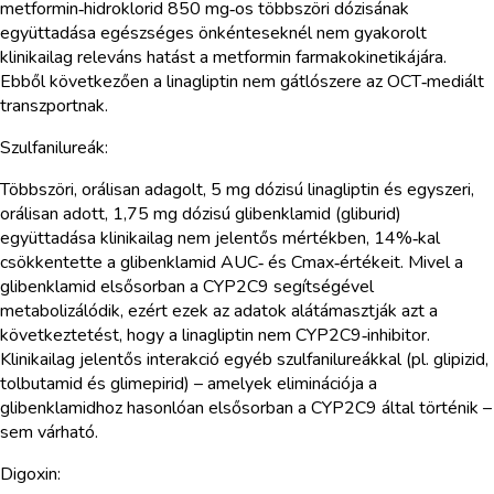
metformin‑hidroklorid 850 mg‑os többszöri dózisának
együttadása egészséges önkénteseknél nem gyakorolt
klinikailag releváns hatást a metformin farmakokinetikájára.
Ebből következően a linagliptin nem gátlószere az OCT‑mediált
transzportnak.
Szulfanilureák:
Többszöri, orálisan adagolt, 5 mg dózisú linagliptin és egyszeri,
orálisan adott, 1,75 mg dózisú glibenklamid (gliburid)
együttadása klinikailag nem jelentős mértékben, 14%‑kal
csökkentette a glibenklamid AUC‑ és Cmax‑értékeit. Mivel a
glibenklamid elsősorban a CYP2C9 segítségével
metabolizálódik, ezért ezek az adatok alátámasztják azt a
következtetést, hogy a linagliptin nem CYP2C9‑inhibitor.
Klinikailag jelentős interakció egyéb szulfanilureákkal (pl. glipizid,
tolbutamid és glimepirid) – amelyek eliminációja a
glibenklamidhoz hasonlóan elsősorban a CYP2C9 által történik –
sem várható.
Digoxin: