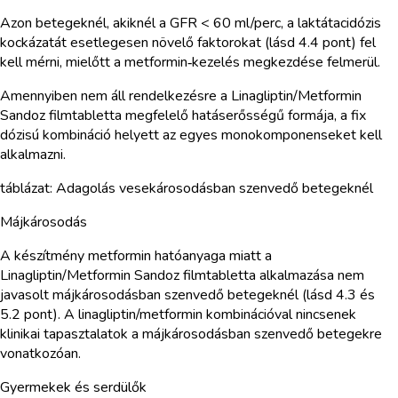
Azon betegeknél, akiknél a GFR < 60 ml/perc, a laktátacidózis
kockázatát esetlegesen növelő faktorokat (lásd 4.4 pont) fel
kell mérni, mielőtt a metformin‑kezelés megkezdése felmerül.
Amennyiben nem áll rendelkezésre a Linagliptin/Metformin
Sandoz filmtabletta megfelelő hatáserősségű formája, a fix
dózisú kombináció helyett az egyes monokomponenseket kell
alkalmazni.
táblázat: Adagolás vesekárosodásban szenvedő betegeknél
Májkárosodás
A készítmény metformin hatóanyaga miatt a
Linagliptin/Metformin Sandoz filmtabletta alkalmazása nem
javasolt májkárosodásban szenvedő betegeknél (lásd 4.3 és
5.2 pont). A linagliptin/metformin kombinációval nincsenek
klinikai tapasztalatok a májkárosodásban szenvedő betegekre
vonatkozóan.
Gyermekek és serdülők