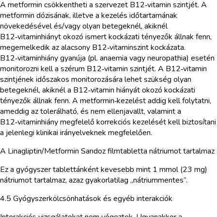
A metformin csökkentheti a szervezet B12‑vitamin szintjét. A
metformin dózisának, illetve a kezelés időtartamának
növekedésével és/vagy olyan betegeknél, akiknél
B12‑vitaminhiányt okozó ismert kockázati tényezők állnak fenn,
megemelkedik az alacsony B12‑vitaminszint kockázata.
B12‑vitaminhiány gyanúja (pl. anaemia vagy neuropathia) esetén
monitorozni kell a szérum B12‑vitamin szintjét. A B12‑vitamin
szintjének időszakos monitorozására lehet szükség olyan
betegeknél, akiknél a B12‑vitamin hiányát okozó kockázati
tényezők állnak fenn. A metformin‑kezelést addig kell folytatni,
ameddig az tolerálható, és nem ellenjavallt, valamint a
B12‑vitaminhiány megfelelő korrekciós kezelését kell biztosítani
a jelenlegi klinikai irányelveknek megfelelően.
A Linagliptin/Metformin Sandoz filmtabletta nátriumot tartalmaz
Ez a gyógyszer tablettánként kevesebb mint 1 mmol (23 mg)
nátriumot tartalmaz, azaz gyakorlatilag „nátriummentes”.
4.5 Gyógyszerkölcsönhatások és egyéb interakciók
Interakciós vizsgálatokat nem végeztek. Ugyanakkor a