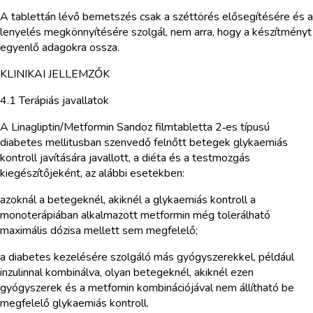
A tablettán lévő bemetszés csak a széttörés elősegítésére és a
lenyelés megkönnyítésére szolgál, nem arra, hogy a készítményt
egyenlő adagokra ossza.
KLINIKAI JELLEMZŐK
4.1 Terápiás javallatok
A Linagliptin/Metformin Sandoz filmtabletta 2‑es típusú
diabetes mellitusban szenvedő felnőtt betegek glykaemiás
kontroll javítására javallott, a diéta és a testmozgás
kiegészítőjeként, az alábbi esetekben:
azoknál a betegeknél, akiknél a glykaemiás kontroll a
monoterápiában alkalmazott metformin még tolerálható
maximális dózisa mellett sem megfelelő;
a diabetes kezelésére szolgáló más gyógyszerekkel, például
inzulinnal kombinálva, olyan betegeknél, akiknél ezen
gyógyszerek és a metfomin kombinációjával nem állítható be
megfelelő glykaemiás kontroll.