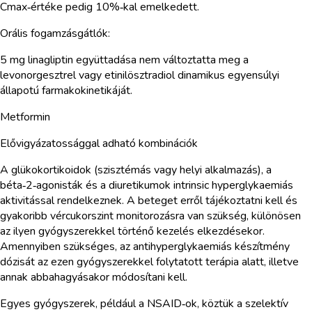
Cmax‑értéke pedig 10%‑kal emelkedett.
Orális fogamzásgátlók:
5 mg linagliptin együttadása nem változtatta meg a
levonorgesztrel vagy etinilösztradiol dinamikus egyensúlyi
állapotú farmakokinetikáját.
Metformin
Elővigyázatossággal adható kombinációk
A glükokortikoidok (szisztémás vagy helyi alkalmazás), a
béta‑2‑agonisták és a diuretikumok intrinsic hyperglykaemiás
aktivitással rendelkeznek. A beteget erről tájékoztatni kell és
gyakoribb vércukorszint monitorozásra van szükség, különösen
az ilyen gyógyszerekkel történő kezelés elkezdésekor.
Amennyiben szükséges, az antihyperglykaemiás készítmény
dózisát az ezen gyógyszerekkel folytatott terápia alatt, illetve
annak abbahagyásakor módosítani kell.
Egyes gyógyszerek, például a NSAID‑ok, köztük a szelektív