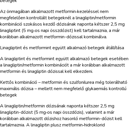
betegek
Az önmagában alkalmazott metformin‑kezeléssel nem
megfelelően kontrollált betegeknél a linagliptin/metformin
kombináció szokásos kezdő dózisának naponta kétszer 2,5 mg
linagliptint (5 mg‑os napi összdózist) kell tartalmaznia, a már
korábban alkalmazott metformin-dózissal kombinálva.
Linagliptint és metformint együtt alkalmazó betegek átállítása
A linagliptint és metformint együtt alkalmazó betegek esetében
a linagliptin/metformin kombinációt a már korábban alkalmazott
metformin és linagliptin dózissal kell elkezdeni.
Kettős kombináció – metformin és szulfonilurea még tolerálható
maximális dózisa – mellett nem megfelelő glykaemiás kontrollú
betegek
A linagliptin/metformin dózisának naponta kétszer 2,5 mg
linagliptin-dózist (5 mg‑os napi összdózis), valamint a már
korábban alkalmazott dózishoz hasonló metformin-dózist kell
tartalmaznia. A linagliptin plusz metformin‑hidroklorid