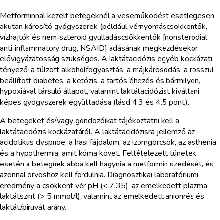
Metforminnal kezelt betegeknél a veseműködést esetlegesen
akutan károsító gyógyszerek (például vérnyomáscsökkentők,
vízhajtók és nem‑szteroid gyulladáscsökkentők [nonsterodial
anti‑inflammatory drug, NSAID] adásának megkezdésekor
elővigyázatosság szükséges. A laktátacidózis egyéb kockázati
tényezői a túlzott alkoholfogyasztás, a májkárosodás, a rosszul
beállított diabetes, a ketózis, a tartós éhezés és bármilyen,
hypoxiával társuló állapot, valamint laktátacidózist kiváltani
képes gyógyszerek együttadása (lásd 4.3 és 4.5 pont).
A betegeket és/vagy gondozóikat tájékoztatni kell a
laktátacidózis kockázatáról. A laktátacidózisra jellemző az
acidotikus dyspnoe, a hasi fájdalom, az izomgörcsök, az asthenia
és a hypothermia, amit kóma követ. Feltételezett tünetek
esetén a betegnek abba kell hagynia a metformin szedését, és
azonnal orvoshoz kell fordulnia. Diagnosztikai laboratóriumi
eredmény a csökkent vér pH (< 7,35), az emelkedett plazma
laktátszint (> 5 mmol/l), valamint az emelkedett anionrés és
laktát/piruvát arány.