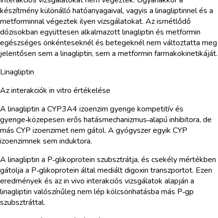
készítmény különálló hatóanyagaival, vagyis a linagliptinnel és a
metforminnal végeztek ilyen vizsgálatokat. Az ismétlődő
dózisokban együttesen alkalmazott linagliptin és metformin
egészséges önkénteseknél és betegeknél nem változtatta meg
jelentősen sem a linagliptin, sem a metformin farmakokinetikáját.
Linagliptin
Az interakciók in vitro értékelése
A linagliptin a CYP3A4 izoenzim gyenge kompetitív és
gyenge‑közepesen erős hatásmechanizmus‑alapú inhibitora, de
más CYP izoenzimet nem gátol. A gyógyszer egyik CYP
izoenzimnek sem induktora.
A linagliptin a P‑glikoprotein szubsztrátja, és csekély mértékben
gátolja a P‑glikoprotein által mediált digoxin transzportot. Ezen
eredmények és az in vivo interakciós vizsgálatok alapján a
linagliptin valószínűleg nem lép kölcsönhatásba más P‑gp
szubsztráttal.