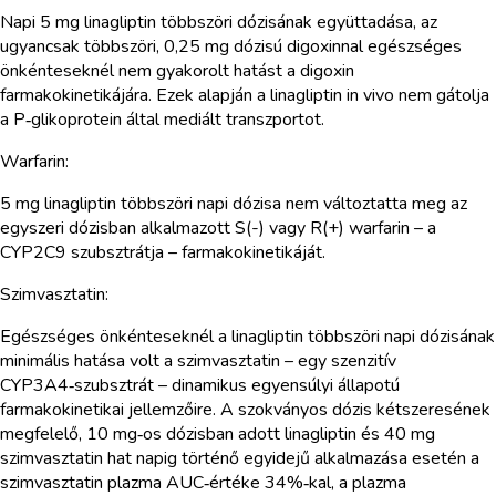
Napi 5 mg linagliptin többszöri dózisának együttadása, az
ugyancsak többszöri, 0,25 mg dózisú digoxinnal egészséges
önkénteseknél nem gyakorolt hatást a digoxin
farmakokinetikájára. Ezek alapján a linagliptin in vivo nem gátolja
a P‑glikoprotein által mediált transzportot.
Warfarin:
5 mg linagliptin többszöri napi dózisa nem változtatta meg az
egyszeri dózisban alkalmazott S(-) vagy R(+) warfarin – a
CYP2C9 szubsztrátja – farmakokinetikáját.
Szimvasztatin:
Egészséges önkénteseknél a linagliptin többszöri napi dózisának
minimális hatása volt a szimvasztatin – egy szenzitív
CYP3A4‑szubsztrát – dinamikus egyensúlyi állapotú
farmakokinetikai jellemzőire. A szokványos dózis kétszeresének
megfelelő, 10 mg‑os dózisban adott linagliptin és 40 mg
szimvasztatin hat napig történő egyidejű alkalmazása esetén a
szimvasztatin plazma AUC‑értéke 34%‑kal, a plazma