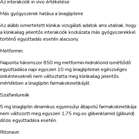
Az interakciók in vivo értékelése
Más gyógyszerek hatása a linagliptinre
Az alább ismertetett klinikai vizsgálati adatok arra utalnak, hogy
a klinikailag jelentős interakciók kockázata más gyógyszerekkel
történő együttadás esetén alacsony.
Metformin:
Naponta háromszor 850 mg metformin‑hidroklorid ismétlődő
együttadása napi egyszeri 10 mg linagliptinnel egészséges
önkénteseknél nem változtatta meg klinikailag jelentős
mértékben a linagliptin farmakokinetikáját.
Szulfanilureák
5 mg linagliptin dinamikus egyensúlyi állapotú farmakokinetikája
nem változott meg egyszeri 1,75 mg‑os glibenklamid (gliburid)
dózis együttadása esetén.
Ritonavir: