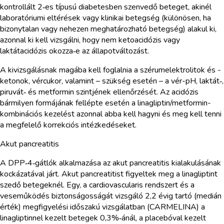
kontrollált 2‑es típusú diabetesben szenvedő beteget, akinél
laboratóriumi eltérések vagy klinikai betegség (különösen, ha
bizonytalan vagy nehezen meghatározható betegség) alakul ki,
azonnal ki kell vizsgálni, hogy nem ketoacidózis vagy
laktátacidózis okozza‑e az állapotváltozást.
A kivizsgálásnak magába kell foglalnia a szérumelektrolitok és -
ketonok, vércukor, valamint – szükség esetén – a vér-pH, laktát‑,
piruvát‑ és metformin szintjének ellenőrzését. Az acidózis
bármilyen formájának fellépte esetén a linagliptin/metformin-
kombinációs kezelést azonnal abba kell hagyni és meg kell tenni
a megfelelő korrekciós intézkedéseket.
Akut pancreatitis
A DPP‑4‑gátlók alkalmazása az akut pancreatitis kialakulásának
kockázatával járt. Akut pancreatitist figyeltek meg a linagliptint
szedő betegeknél. Egy, a cardiovascularis rendszert és a
veseműködés biztonságosságát vizsgáló 2,2 évig tartó (medián
érték) megfigyelési időszakú vizsgálatban (CARMELINA) a
linagliptinnel kezelt betegek 0,3%‑ánál, a placebóval kezelt