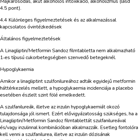
Májkárosodás, akut alkoholos intoxikáció, alkoholizmus (lásd
4.5 pont).
4.4 Különleges figyelmeztetések és az alkalmazással
kapcsolatos óvintézkedések
Általános figyelmeztetések
A Linagliptin/Metformin Sandoz filmtabletta nem alkalmazható
1‑es típusú cukorbetegségben szenvedő betegeknél.
Hypoglykaemia
Amikor a linagliptint szulfonilureához adták egyidejű metformin
háttérkezelés mellett, a hypoglykaemia incidenciája a placebo
esetében észlelt szint fölé emelkedett.
A szulfanilureák, illetve az inzulin hypoglykaemiát okozó
tulajdonsága jól ismert. Ezért elővigyázatosság szükséges, ha a
Linagliptin/Metformin Sandoz filmtablettát szulfanilureával
és/vagy inzulinnal kombinációban alkalmazzák. Esetleg fontolóra
kell venni a szulfanilurea, illetve az inzulin dózisának