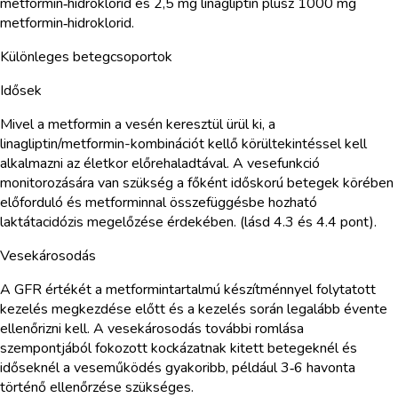
metformin‑hidroklorid és 2,5 mg linagliptin plusz 1000 mg
metformin‑hidroklorid.
Különleges betegcsoportok
Idősek
Mivel a metformin a vesén keresztül ürül ki, a
linagliptin/metformin-kombinációt kellő körültekintéssel kell
alkalmazni az életkor előrehaladtával. A vesefunkció
monitorozására van szükség a főként időskorú betegek körében
előforduló és metforminnal összefüggésbe hozható
laktátacidózis megelőzése érdekében. (lásd 4.3 és 4.4 pont).
Vesekárosodás
A GFR értékét a metformintartalmú készítménnyel folytatott
kezelés megkezdése előtt és a kezelés során legalább évente
ellenőrizni kell. A vesekárosodás további romlása
szempontjából fokozott kockázatnak kitett betegeknél és
időseknél a veseműködés gyakoribb, például 3‑6 havonta
történő ellenőrzése szükséges.