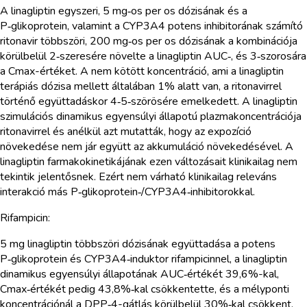
A linagliptin egyszeri, 5 mg‑os per os dózisának és a
P‑glikoprotein, valamint a CYP3A4 potens inhibitorának számító
ritonavir többszöri, 200 mg‑os per os dózisának a kombinációja
körülbelül 2‑szeresére növelte a linagliptin AUC‑, és 3‑szorosára
a Cmax-értéket. A nem kötött koncentráció, ami a linagliptin
terápiás dózisa mellett általában 1% alatt van, a ritonavirrel
történő együttadáskor 4‑5‑szörösére emelkedett. A linagliptin
szimulációs dinamikus egyensúlyi állapotú plazmakoncentrációja
ritonavirrel és anélkül azt mutatták, hogy az expozíció
növekedése nem jár együtt az akkumuláció növekedésével. A
linagliptin farmakokinetikájának ezen változásait klinikailag nem
tekintik jelentősnek. Ezért nem várható klinikailag releváns
interakció más P‑glikoprotein‑/CYP3A4‑inhibitorokkal.
Rifampicin:
5 mg linagliptin többszöri dózisának együttadása a potens
P‑glikoprotein és CYP3A4‑induktor rifampicinnel, a linagliptin
dinamikus egyensúlyi állapotának AUC‑értékét 39,6%-kal,
Cmax‑értékét pedig 43,8%‑kal csökkentette, és a mélyponti
koncentrációnál a DPP‑4-gátlás körülbelül 30%‑kal csökkent.