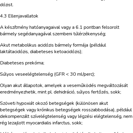
dózist.
4.3 Ellenjavallatok
A készítmény hatóanyagaival vagy a 6.1 pontban felsorolt
bármely segédanyagával szembeni túlérzékenység;
Akut metabolikus acidózis bármely formája (például
laktátacidózis, diabeteses ketoacidózis);
Diabeteses prekóma;
Súlyos veseelégtelenség (GFR < 30 ml/perc);
Olyan akut állapotok, amelyek a veseműködés megváltozását
eredményezhetik, mint pl. dehidráció, súlyos fertőzés, sokk;
Szöveti hypoxiát okozó betegségek (különösen akut
betegségek vagy krónikus betegségek rosszabbodása), például
dekompenzált szívelégtelenség vagy légzési elégtelenség, nem
rég lezajlott myocardialis infarctus, sokk;