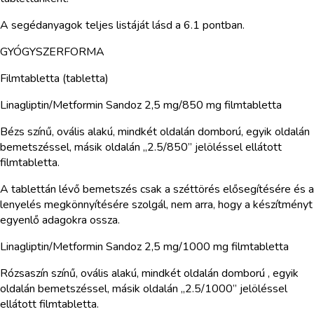
A segédanyagok teljes listáját lásd a 6.1 pontban.
GYÓGYSZERFORMA
Filmtabletta (tabletta)
Linagliptin/Metformin Sandoz 2,5 mg/850 mg filmtabletta
Bézs színű, ovális alakú, mindkét oldalán domború, egyik oldalán
bemetszéssel, másik oldalán „2.5/850” jelöléssel ellátott
filmtabletta.
A tablettán lévő bemetszés csak a széttörés elősegítésére és a
lenyelés megkönnyítésére szolgál, nem arra, hogy a készítményt
egyenlő adagokra ossza.
Linagliptin/Metformin Sandoz 2,5 mg/1000 mg filmtabletta
Rózsaszín színű, ovális alakú, mindkét oldalán domború , egyik
oldalán bemetszéssel, másik oldalán „2.5/1000” jelöléssel
ellátott filmtabletta.