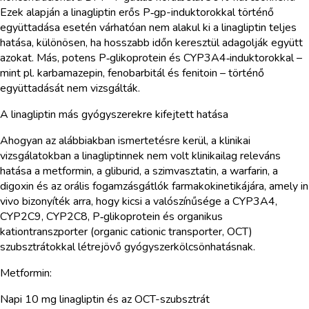
Ezek alapján a linagliptin erős P‑gp-induktorokkal történő
együttadása esetén várhatóan nem alakul ki a linagliptin teljes
hatása, különösen, ha hosszabb időn keresztül adagolják együtt
azokat. Más, potens P‑glikoprotein és CYP3A4‑induktorokkal –
mint pl. karbamazepin, fenobarbitál és fenitoin – történő
együttadását nem vizsgálták.
A linagliptin más gyógyszerekre kifejtett hatása
Ahogyan az alábbiakban ismertetésre kerül, a klinikai
vizsgálatokban a linagliptinnek nem volt klinikailag releváns
hatása a metformin, a gliburid, a szimvasztatin, a warfarin, a
digoxin és az orális fogamzásgátlók farmakokinetikájára, amely in
vivo bizonyíték arra, hogy kicsi a valószínűsége a CYP3A4,
CYP2C9, CYP2C8, P‑glikoprotein és organikus
kationtranszporter (organic cationic transporter, OCT)
szubsztrátokkal létrejövő gyógyszerkölcsönhatásnak.
Metformin:
Napi 10 mg linagliptin és az OCT-szubsztrát