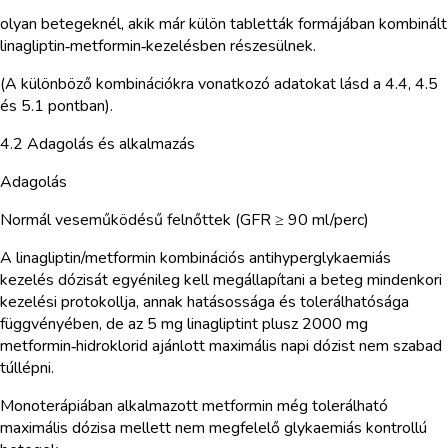
olyan betegeknél, akik már külön tabletták formájában kombinált
linagliptin‑metformin‑kezelésben részesülnek.
(A különböző kombinációkra vonatkozó adatokat lásd a 4.4, 4.5
és 5.1 pontban).
4.2 Adagolás és alkalmazás
Adagolás
Normál veseműködésű felnőttek (GFR ≥ 90 ml/perc)
A linagliptin/metformin kombinációs antihyperglykaemiás
kezelés dózisát egyénileg kell megállapítani a beteg mindenkori
kezelési protokollja, annak hatásossága és tolerálhatósága
függvényében, de az 5 mg linagliptint plusz 2000 mg
metformin‑hidroklorid ajánlott maximális napi dózist nem szabad
túllépni.
Monoterápiában alkalmazott metformin még tolerálható
maximális dózisa mellett nem megfelelő glykaemiás kontrollú