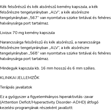
Kék felsőrészű és kék alsórészű kemény kapszula, a kék
felsőrészre tengelyirányban „ALV”, a kék alsórészre
tengelyirányban „567” van nyomtatva szürke tintával és fehéres
halványsárga port tartalmaz.
Livizux 70 mg kemény kapszula
Narancssárga felsőrészű és kék alsórészű, a narancssárga
felsőrészre tengelyirányban „ALV”, a kék alsórészre
tengelyirányban „568” van nyomtatva szürke tintával és fehéres
halványsárga port tartalmaz.
Mindegyik kapszula kb. 16 mm hosszú és 6 mm széles.
KLINIKAI JELLEMZŐK
Terápiás javallatok
Ez a gyógyszer a figyelemhiányos hiperaktivitás-zavar
(Attention Deficit/Hyperactivity Disorder-ADHD) átfogó
kezelési programjának részeként javallott: