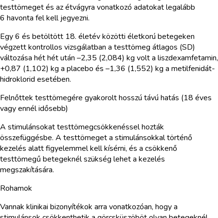
testtömeget és az étvágyra vonatkozó adatokat legalább
6 havonta fel kell jegyezni.
Egy 6 és betöltött 18. életév közötti életkorú betegeken
végzett kontrollos vizsgálatban a testtömeg átlagos (SD)
változása hét hét után –2,35 (2,084) kg volt a liszdexamfetamin,
+0,87 (1,102) kg a placebo és –1,36 (1,552) kg a metilfenidát-
hidroklorid esetében.
Felnőttek testtömegére gyakorolt hosszú távú hatás (18 éves
vagy ennél idősebb)
A stimulánsokat testtömegcsökkenéssel hozták
összefüggésbe. A testtömeget a stimulánsokkal történő
kezelés alatt figyelemmel kell kísérni, és a csökkenő
testtömegű betegeknél szükség lehet a kezelés
megszakítására.
Rohamok
Vannak klinikai bizonyítékok arra vonatkozóan, hogy a
stimulánsok csökkenthetik a görcsküszöböt olyan betegeknél,