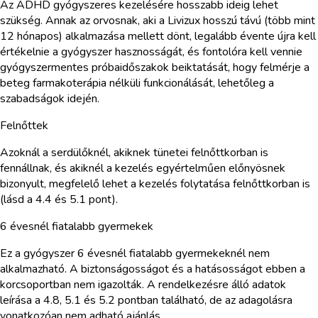
Az ADHD gyógyszeres kezelésére hosszabb ideig lehet
szükség. Annak az orvosnak, aki a Livizux hosszú távú (több mint
12 hónapos) alkalmazása mellett dönt, legalább évente újra kell
értékelnie a gyógyszer hasznosságát, és fontolóra kell vennie
gyógyszermentes próbaidőszakok beiktatását, hogy felmérje a
beteg farmakoterápia nélküli funkcionálását, lehetőleg a
szabadságok idején.
Felnőttek
Azoknál a serdülőknél, akiknek tünetei felnőttkorban is
fennállnak, és akiknél a kezelés egyértelműen előnyösnek
bizonyult, megfelelő lehet a kezelés folytatása felnőttkorban is
(lásd a 4.4 és 5.1 pont).
6 évesnél fiatalabb gyermekek
Ez a gyógyszer 6 évesnél fiatalabb gyermekeknél nem
alkalmazható. A biztonságosságot és a hatásosságot ebben a
korcsoportban nem igazolták. A rendelkezésre álló adatok
leírása a 4.8, 5.1 és 5.2 pontban található, de az adagolásra
vonatkozóan nem adható ajánlás.