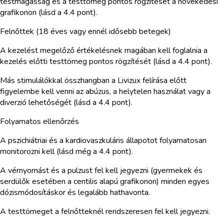
testmagasság és a testtömeg pontos rögzítését a növekedési
grafikonon (lásd a 4.4 pont).
Felnőttek (18 éves vagy ennél idősebb betegek)
A kezelést megelőző értékelésnek magában kell foglalnia a
kezelés előtti testtömeg pontos rögzítését (lásd a 4.4 pont).
Más stimulálókkal összhangban a Livizux felírása előtt
figyelembe kell venni az abúzus, a helytelen használat vagy a
diverzió lehetőségét (lásd a 4.4 pont).
Folyamatos ellenőrzés
A pszichiátriai és a kardiovaszkuláris állapotot folyamatosan
monitorozni kell (lásd még a 4.4 pont).
A vérnyomást és a pulzust fel kell jegyezni (gyermekek és
serdülők esetében a centilis alapú grafikonon) minden egyes
dózismódosításkor és legalább hathavonta.
A testtömeget a felnőtteknél rendszeresen fel kell jegyezni.