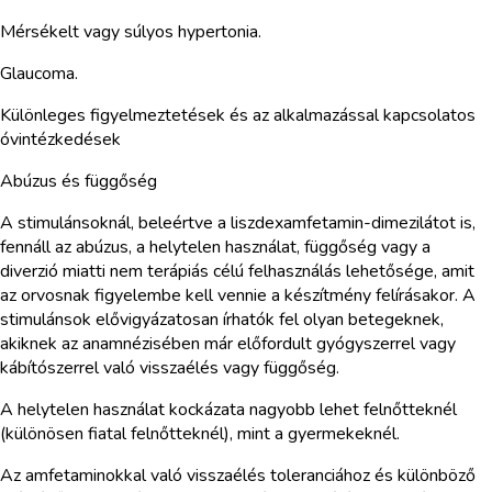
Mérsékelt vagy súlyos hypertonia.
Glaucoma.
Különleges figyelmeztetések és az alkalmazással kapcsolatos
óvintézkedések
Abúzus és függőség
A stimulánsoknál, beleértve a liszdexamfetamin-dimezilátot is,
fennáll az abúzus, a helytelen használat, függőség vagy a
diverzió miatti nem terápiás célú felhasználás lehetősége, amit
az orvosnak figyelembe kell vennie a készítmény felírásakor. A
stimulánsok elővigyázatosan írhatók fel olyan betegeknek,
akiknek az anamnézisében már előfordult gyógyszerrel vagy
kábítószerrel való visszaélés vagy függőség.
A helytelen használat kockázata nagyobb lehet felnőtteknél
(különösen fiatal felnőtteknél), mint a gyermekeknél.
Az amfetaminokkal való visszaélés toleranciához és különböző