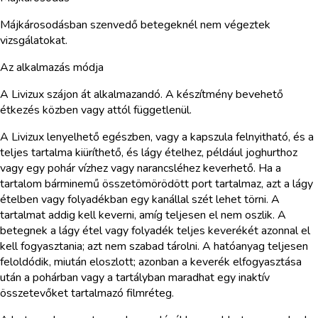
Májkárosodásban szenvedő betegeknél nem végeztek
vizsgálatokat.
Az alkalmazás módja
A Livizux szájon át alkalmazandó. A készítmény bevehető
étkezés közben vagy attól függetlenül.
A Livizux lenyelhető egészben, vagy a kapszula felnyitható, és a
teljes tartalma kiüríthető, és lágy ételhez, például joghurthoz
vagy egy pohár vízhez vagy narancsléhez keverhető. Ha a
tartalom bárminemű összetömörödött port tartalmaz, azt a lágy
ételben vagy folyadékban egy kanállal szét lehet törni. A
tartalmat addig kell keverni, amíg teljesen el nem oszlik. A
betegnek a lágy étel vagy folyadék teljes keverékét azonnal el
kell fogyasztania; azt nem szabad tárolni. A hatóanyag teljesen
feloldódik, miután eloszlott; azonban a keverék elfogyasztása
után a pohárban vagy a tartályban maradhat egy inaktív
összetevőket tartalmazó filmréteg.