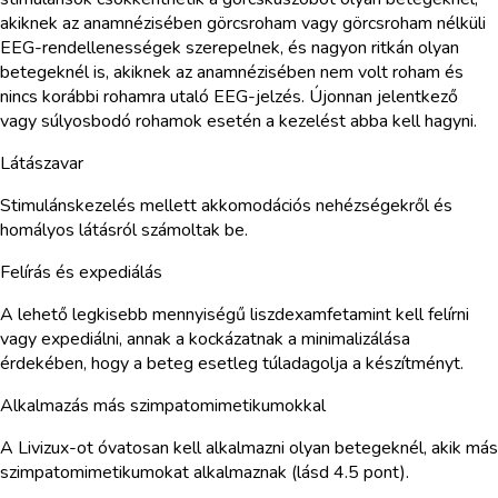
akiknek az anamnézisében görcsroham vagy görcsroham nélküli
EEG-rendellenességek szerepelnek, és nagyon ritkán olyan
betegeknél is, akiknek az anamnézisében nem volt roham és
nincs korábbi rohamra utaló EEG-jelzés. Újonnan jelentkező
vagy súlyosbodó rohamok esetén a kezelést abba kell hagyni.
Látászavar
Stimulánskezelés mellett akkomodációs nehézségekről és
homályos látásról számoltak be.
Felírás és expediálás
A lehető legkisebb mennyiségű liszdexamfetamint kell felírni
vagy expediálni, annak a kockázatnak a minimalizálása
érdekében, hogy a beteg esetleg túladagolja a készítményt.
Alkalmazás más szimpatomimetikumokkal
A Livizux-ot óvatosan kell alkalmazni olyan betegeknél, akik más
szimpatomimetikumokat alkalmaznak (lásd 4.5 pont).