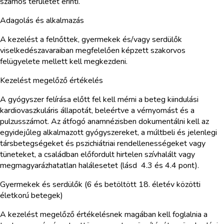
számos területét érinti.
Adagolás és alkalmazás
A kezelést a felnőttek, gyermekek és/vagy serdülők
viselkedészavaraiban megfelelően képzett szakorvos
felügyelete mellett kell megkezdeni.
Kezelést megelőző értékelés
A gyógyszer felírása előtt fel kell mérni a beteg kiindulási
kardiovaszkuláris állapotát, beleértve a vérnyomást és a
pulzusszámot. Az átfogó anamnézisben dokumentálni kell az
egyidejűleg alkalmazott gyógyszereket, a múltbeli és jelenlegi
társbetegségeket és pszichiátriai rendellenességeket vagy
tüneteket, a családban előfordult hirtelen szívhalált vagy
megmagyarázhatatlan halálesetet (lásd 4.3 és 4.4 pont).
Gyermekek és serdülők (6 és betöltött 18. életév közötti
életkorú betegek)
A kezelést megelőző értékelésnek magában kell foglalnia a