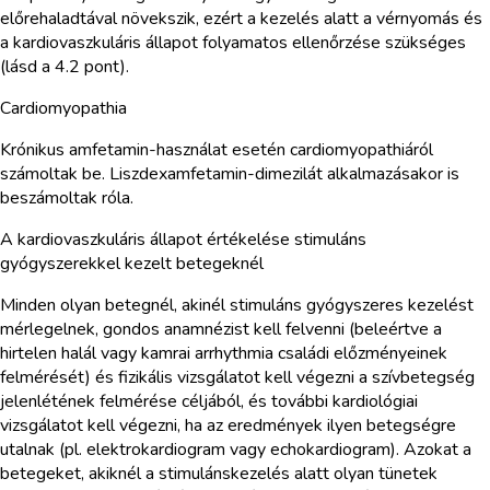
előrehaladtával növekszik, ezért a kezelés alatt a vérnyomás és
a kardiovaszkuláris állapot folyamatos ellenőrzése szükséges
(lásd a 4.2 pont).
Cardiomyopathia
Krónikus amfetamin-használat esetén cardiomyopathiáról
számoltak be. Liszdexamfetamin-dimezilát alkalmazásakor is
beszámoltak róla.
A kardiovaszkuláris állapot értékelése stimuláns
gyógyszerekkel kezelt betegeknél
Minden olyan betegnél, akinél stimuláns gyógyszeres kezelést
mérlegelnek, gondos anamnézist kell felvenni (beleértve a
hirtelen halál vagy kamrai arrhythmia családi előzményeinek
felmérését) és fizikális vizsgálatot kell végezni a szívbetegség
jelenlétének felmérése céljából, és további kardiológiai
vizsgálatot kell végezni, ha az eredmények ilyen betegségre
utalnak (pl. elektrokardiogram vagy echokardiogram). Azokat a
betegeket, akiknél a stimulánskezelés alatt olyan tünetek