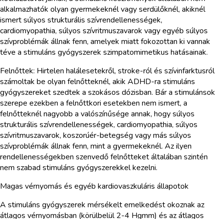
alkalmazhatók olyan gyermekeknél vagy serdülőknél, akiknél
ismert súlyos strukturális szívrendellenességek,
cardiomyopathia, súlyos szívritmuszavarok vagy egyéb súlyos
szívproblémák állnak fenn, amelyek miatt fokozottan ki vannak
téve a stimuláns gyógyszerek szimpatomimetikus hatásainak.
Felnőttek: Hirtelen halálesetekről, stroke-ról és szívinfarktusról
számoltak be olyan felnőtteknél, akik ADHD-ra stimuláns
gyógyszereket szedtek a szokásos dózisban. Bár a stimulánsok
szerepe ezekben a felnőttkori esetekben nem ismert, a
felnőtteknél nagyobb a valószínűsége annak, hogy súlyos
strukturális szívrendellenességek, cardiomyopathia, súlyos
szívritmuszavarok, koszorúér-betegség vagy más súlyos
szívproblémák állnak fenn, mint a gyermekeknél. Az ilyen
rendellenességekben szenvedő felnőtteket általában szintén
nem szabad stimuláns gyógyszerekkel kezelni.
Magas vérnyomás és egyéb kardiovaszkuláris állapotok
A stimuláns gyógyszerek mérsékelt emelkedést okoznak az
átlagos vérnyomásban (körülbelül 2-4 Hgmm) és az átlagos