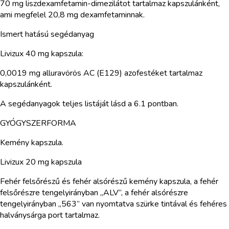
70 mg liszdexamfetamin-dimezilátot tartalmaz kapszulánként,
ami megfelel 20,8 mg dexamfetaminnak.
Ismert hatású segédanyag
Livizux 40 mg kapszula:
0,0019 mg alluravörös AC (E129) azofestéket tartalmaz
kapszulánként.
A segédanyagok teljes listáját lásd a 6.1 pontban.
GYÓGYSZERFORMA
Kemény kapszula.
Livizux 20 mg kapszula
Fehér felsőrészű és fehér alsórészű kemény kapszula, a fehér
felsőrészre tengelyirányban „ALV”, a fehér alsórészre
tengelyirányban „563” van nyomtatva szürke tintával és fehéres
halványsárga port tartalmaz.