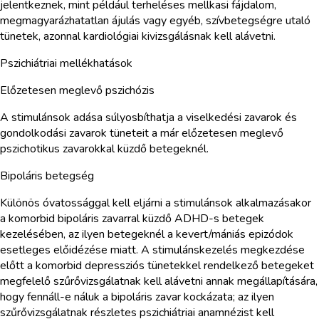
jelentkeznek, mint például terheléses mellkasi fájdalom,
megmagyarázhatatlan ájulás vagy egyéb, szívbetegségre utaló
tünetek, azonnal kardiológiai kivizsgálásnak kell alávetni.
Pszichiátriai mellékhatások
Előzetesen meglevő pszichózis
A stimulánsok adása súlyosbíthatja a viselkedési zavarok és
gondolkodási zavarok tüneteit a már előzetesen meglevő
pszichotikus zavarokkal küzdő betegeknél.
Bipoláris betegség
Különös óvatossággal kell eljárni a stimulánsok alkalmazásakor
a komorbid bipoláris zavarral küzdő ADHD-s betegek
kezelésében, az ilyen betegeknél a kevert/mániás epizódok
esetleges előidézése miatt. A stimulánskezelés megkezdése
előtt a komorbid depressziós tünetekkel rendelkező betegeket
megfelelő szűrővizsgálatnak kell alávetni annak megállapítására,
hogy fennáll-e náluk a bipoláris zavar kockázata; az ilyen
szűrővizsgálatnak részletes pszichiátriai anamnézist kell