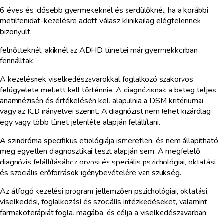
6 éves és idősebb gyermekeknél és serdülőknél, ha a korábbi
metilfenidát-kezelésre adott válasz klinikailag elégtelennek
bizonyult.
felnőtteknél, akiknél az ADHD tünetei már gyermekkorban
fennálltak.
A kezelésnek viselkedészavarokkal foglalkozó szakorvos
felügyelete mellett kell történnie. A diagnózisnak a beteg teljes
anamnézisén és értékelésén kell alapulnia a DSM kritériumai
vagy az ICD irányelvei szerint. A diagnózist nem lehet kizárólag
egy vagy több tünet jelenléte alapján felállítani.
A szindróma specifikus etiológiája ismeretlen, és nem állapítható
meg egyetlen diagnosztikai teszt alapján sem. A megfelelő
diagnózis felállításához orvosi és speciális pszichológiai, oktatási
és szociális erőforrások igénybevételére van szükség.
Az átfogó kezelési program jellemzően pszichológiai, oktatási,
viselkedési, foglalkozási és szociális intézkedéseket, valamint
farmakoterápiát foglal magába, és célja a viselkedészavarban