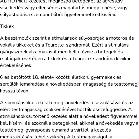
ADHD miatt kezelést megkezdő betegeket az agresszív
viselkedés vagy ellenséges magatartás megjelenése, vagy
súlyosbodása szempontjából figyelemmel kell kísérni.
Tikkek
A beszámolók szerint a stimulánsok súlyosbítják a motoros és
vokális tikkeket és a Tourette-szindrómát. Ezért a stimuláns
gyógyszerek alkalmazását meg kell előznie a betegek és
családjaik esetében a tikkek és a Tourette-szindróma klinikai
értékelésének.
6 és betöltött 18. életév közötti életkorú gyermekek és
serdülők lemaradása a növekedésben (magasság és testtömeg)
hosszú távon
A stimulánsokat a testtömeg-növekedés lelassulásával és az
elért testmagasság csökkenésével hozták összefüggésbe. A
stimulánsokkal történő kezelés alatt a növekedést figyelemmel
kell kísérni, és azoknál a betegeknél, akiknél a növekedés vagy a
testtömeg-gyarapodás elmarad a várttól, a kezelés
megszakítására lehet szükség. A testmagasságot, a