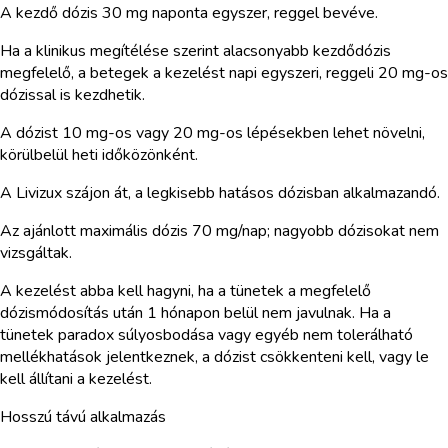
A kezdő dózis 30 mg naponta egyszer, reggel bevéve.
Ha a klinikus megítélése szerint alacsonyabb kezdődózis
megfelelő, a betegek a kezelést napi egyszeri, reggeli 20 mg-os
dózissal is kezdhetik.
A dózist 10 mg-os vagy 20 mg-os lépésekben lehet növelni,
körülbelül heti időközönként.
A Livizux szájon át, a legkisebb hatásos dózisban alkalmazandó.
Az ajánlott maximális dózis 70 mg/nap; nagyobb dózisokat nem
vizsgáltak.
A kezelést abba kell hagyni, ha a tünetek a megfelelő
dózismódosítás után 1 hónapon belül nem javulnak. Ha a
tünetek paradox súlyosbodása vagy egyéb nem tolerálható
mellékhatások jelentkeznek, a dózist csökkenteni kell, vagy le
kell állítani a kezelést.
Hosszú távú alkalmazás