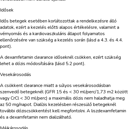
Idősek
Idős betegek esetében korlátozottak a rendelkezésre álló
adatok, ezért a kezelés előtti alapos értékelésre, valamint a
vérnyomás és a kardiovaszkuláris állapot folyamatos
ellenőrzésére van szükség a kezelés során (lásd a 4.3. és 4.4.
pont).
A dexamfetamin clearance időseknél csökken, ezért szükség
lehet a dózis módosítására (lásd 5.2 pont).
Vesekárosodás
A csökkent clearance miatt a súlyos vesekárosodásban
szenvedő betegeknél (GFR 15 és < 30 ml/perc/1,73 m2 között
vagy CrCl < 30 ml/perc) a maximális dózis nem haladhatja meg
az 50 mg/napot. Dialízis kezelésben részesülő betegeknél
további dóziscsökkentést kell megfontolni. A liszdexamfetamin
és a dexamfetamin nem dializálható.
Májkárosodás