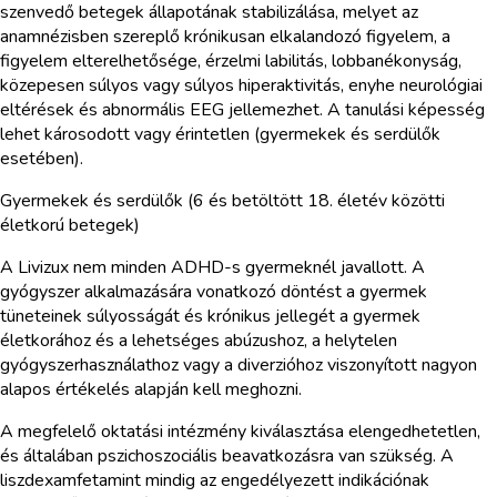
szenvedő betegek állapotának stabilizálása, melyet az
anamnézisben szereplő krónikusan elkalandozó figyelem, a
figyelem elterelhetősége, érzelmi labilitás, lobbanékonyság,
közepesen súlyos vagy súlyos hiperaktivitás, enyhe neurológiai
eltérések és abnormális EEG jellemezhet. A tanulási képesség
lehet károsodott vagy érintetlen (gyermekek és serdülők
esetében).
Gyermekek és serdülők (6 és betöltött 18. életév közötti
életkorú betegek)
A Livizux nem minden ADHD-s gyermeknél javallott. A
gyógyszer alkalmazására vonatkozó döntést a gyermek
tüneteinek súlyosságát és krónikus jellegét a gyermek
életkorához és a lehetséges abúzushoz, a helytelen
gyógyszerhasználathoz vagy a diverzióhoz viszonyított nagyon
alapos értékelés alapján kell meghozni.
A megfelelő oktatási intézmény kiválasztása elengedhetetlen,
és általában pszichoszociális beavatkozásra van szükség. A
liszdexamfetamint mindig az engedélyezett indikációnak