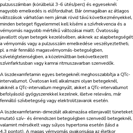
pulzusszámban (körülbelül 3-6 ütés/perc) és egyeseknél
nagyobb emelkedés is előfordulhat. Bár önmagában az átlagos
változások várhatóan nem járnak rövid távú következményekkel,
minden beteget figyelemmel kell kísérni a szívfrekvencia és a
vérnyomás nagyobb mértékű változásai miatt. Óvatosság
javallott olyan betegek kezelésében, akiknek az alapbetegségét
a vérnyomás vagy a pulzusszám emelkedése veszélyeztetheti,
pl. a már fennálló magasvérnyomás-betegségben,
szívelégtelenségben, a közelmúltban bekövetkezett
szívinfarktusban vagy kamrai ritmuszavarban szenvedők.
A liszdexamfetamin egyes betegeknél meghosszabbítja a QTc-
intervallumot. Óvatosan kell alkalmazni olyan betegeknél,
akiknél a QTc-intervallum megnyúlt, akiket a QTc-intervallumot
befolyásoló gyógyszerekkel kezelnek, illetve releváns, már
fennálló szívbetegség vagy elektrolitzavarok esetén.
A liszdexamfetamin-dimezilát alkalmazása ellenjavallt tüneteket
mutató szív- és érrendszeri betegségben szenvedő betegeknél,
valamint mérsékelt vagy súlyos hypertonia esetén (lásd a
4.3 pontot). A magas vérnyomás gyakorisága az életkor