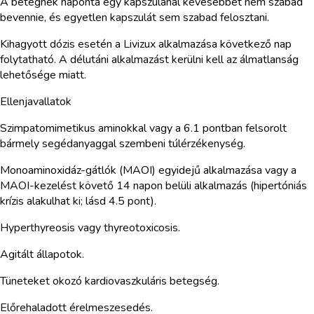
A betegnek naponta egy kapszulánál kevesebbet nem szabad
bevennie, és egyetlen kapszulát sem szabad felosztani.
Kihagyott dózis esetén a Livizux alkalmazása következő nap
folytatható. A délutáni alkalmazást kerülni kell az álmatlanság
lehetősége miatt.
Ellenjavallatok
Szimpatomimetikus aminokkal vagy a 6.1 pontban felsorolt
bármely segédanyaggal szembeni túlérzékenység.
Monoaminoxidáz-gátlók (MAOI) egyidejű alkalmazása vagy a
MAOI-kezelést követő 14 napon belüli alkalmazás (hipertóniás
krízis alakulhat ki; lásd 4.5 pont).
Hyperthyreosis vagy thyreotoxicosis.
Agitált állapotok.
Tüneteket okozó kardiovaszkuláris betegség.
Előrehaladott érelmeszesedés.