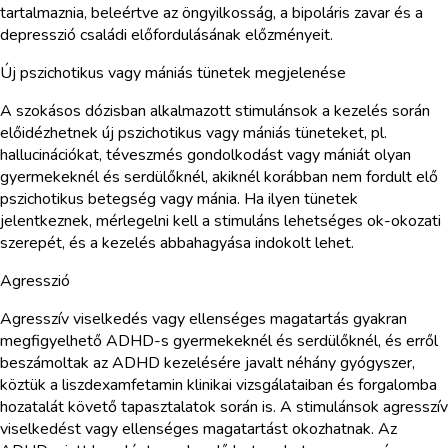
tartalmaznia, beleértve az öngyilkosság, a bipoláris zavar és a
depresszió családi előfordulásának előzményeit.
Új pszichotikus vagy mániás tünetek megjelenése
A szokásos dózisban alkalmazott stimulánsok a kezelés során
előidézhetnek új pszichotikus vagy mániás tüneteket, pl.
hallucinációkat, téveszmés gondolkodást vagy mániát olyan
gyermekeknél és serdülőknél, akiknél korábban nem fordult elő
pszichotikus betegség vagy mánia. Ha ilyen tünetek
jelentkeznek, mérlegelni kell a stimuláns lehetséges ok-okozati
szerepét, és a kezelés abbahagyása indokolt lehet.
Agresszió
Agresszív viselkedés vagy ellenséges magatartás gyakran
megfigyelhető ADHD-s gyermekeknél és serdülőknél, és erről
beszámoltak az ADHD kezelésére javalt néhány gyógyszer,
köztük a liszdexamfetamin klinikai vizsgálataiban és forgalomba
hozatalát követő tapasztalatok során is. A stimulánsok agresszív
viselkedést vagy ellenséges magatartást okozhatnak. Az