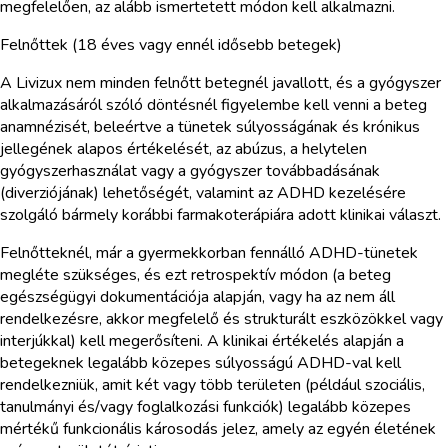
megfelelően, az alább ismertetett módon kell alkalmazni.
Felnőttek (18 éves vagy ennél idősebb betegek)
A Livizux nem minden felnőtt betegnél javallott, és a gyógyszer
alkalmazásáról szóló döntésnél figyelembe kell venni a beteg
anamnézisét, beleértve a tünetek súlyosságának és krónikus
jellegének alapos értékelését, az abúzus, a helytelen
gyógyszerhasználat vagy a gyógyszer továbbadásának
(diverziójának) lehetőségét, valamint az ADHD kezelésére
szolgáló bármely korábbi farmakoterápiára adott klinikai választ.
Felnőtteknél, már a gyermekkorban fennálló ADHD-tünetek
megléte szükséges, és ezt retrospektív módon (a beteg
egészségügyi dokumentációja alapján, vagy ha az nem áll
rendelkezésre, akkor megfelelő és strukturált eszközökkel vagy
interjúkkal) kell megerősíteni. A klinikai értékelés alapján a
betegeknek legalább közepes súlyosságú ADHD-val kell
rendelkezniük, amit két vagy több területen (például szociális,
tanulmányi és/vagy foglalkozási funkciók) legalább közepes
mértékű funkcionális károsodás jelez, amely az egyén életének