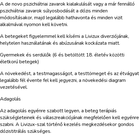
A de novo pszichiátriai zavarok kialakulását vagy a már fennálló
pszichiátriai zavarok súlyosbodását a dózis minden
módosításakor, majd legalább hathavonta és minden vizit
alkalmával nyomon kell követni.
A betegeket figyelemmel kell kísérni a Livizux diverziójának,
helytelen használatának és abúzusának kockázata miatt.
Gyermekek és serdülők (6 és betöltött 18. életév közötti
életkorú betegek)
A növekedést, a testmagasságot, a testtömeget és az étvágyat
legalább fél évente fel kell jegyezni, a növekedési diagram
vezetésével.
Adagolás
Az adagolás egyénre szabott legyen, a beteg terápiás
szükségleteinek és válaszreakciójának megfelelően kell egyénre
szabni. A Livizux-szal történő kezelés megkezdésekor gondos
dózistitrálás szükséges.