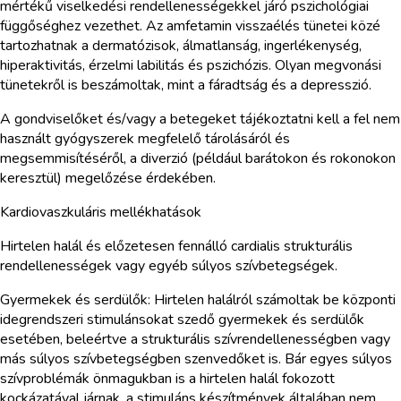
mértékű viselkedési rendellenességekkel járó pszichológiai
függőséghez vezethet. Az amfetamin visszaélés tünetei közé
tartozhatnak a dermatózisok, álmatlanság, ingerlékenység,
hiperaktivitás, érzelmi labilitás és pszichózis. Olyan megvonási
tünetekről is beszámoltak, mint a fáradtság és a depresszió.
A gondviselőket és/vagy a betegeket tájékoztatni kell a fel nem
használt gyógyszerek megfelelő tárolásáról és
megsemmisítéséről, a diverzió (például barátokon és rokonokon
keresztül) megelőzése érdekében.
Kardiovaszkuláris mellékhatások
Hirtelen halál és előzetesen fennálló cardialis strukturális
rendellenességek vagy egyéb súlyos szívbetegségek.
Gyermekek és serdülők: Hirtelen halálról számoltak be központi
idegrendszeri stimulánsokat szedő gyermekek és serdülők
esetében, beleértve a strukturális szívrendellenességben vagy
más súlyos szívbetegségben szenvedőket is. Bár egyes súlyos
szívproblémák önmagukban is a hirtelen halál fokozott
kockázatával járnak, a stimuláns készítmények általában nem