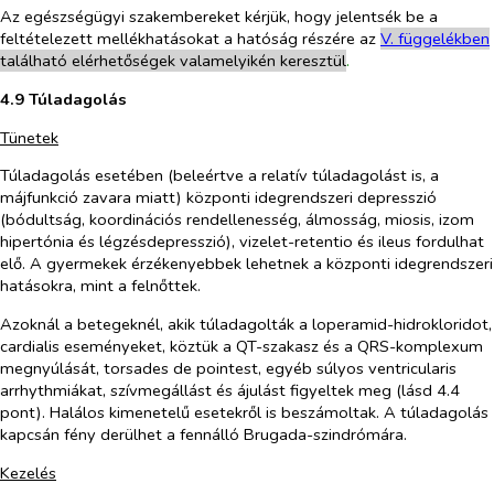
Az egészségügyi szakembereket kérjük, hogy jelentsék be a
feltételezett mellékhatásokat a hatóság részére az
V. füg
g
elékben
található elérhetőségek valamelyikén keresztül
.
4.9 Túladagolás
Tünetek
Túladagolás esetében (beleértve a relatív túladagolást is, a
májfunkció zavara miatt) központi idegrendszeri depresszió
(bódultság, koordinációs rendellenesség, álmosság, miosis, izom
hipertónia és légzésdepresszió), vizelet-retentio és ileus fordulhat
elő. A gyermekek érzékenyebbek lehetnek a központi idegrendszeri
hatásokra, mint a felnőttek.
Azoknál a betegeknél, akik túladagolták a loperamid-hidrokloridot,
cardialis eseményeket, köztük a QT-szakasz és a QRS-komplexum
megnyúlását,
torsades de pointes
t, egyéb súlyos ventricularis
arrhythmiákat, szívmegállást és ájulást figyeltek meg (lásd 4.4
pont). Halálos kimenetelű esetekről is beszámoltak. A túladagolás
kapcsán fény derülhet a fennálló Brugada-szindrómára.
Kezelés