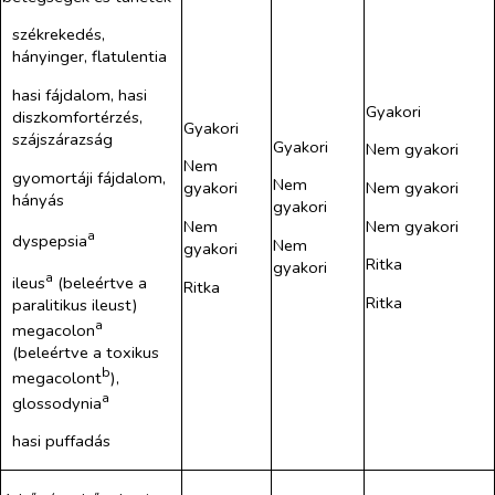
székreke​dés,
hányinger, flatulentia
hasi fájdalom, hasi
Gyakori
diszkomfortérzés,
Gyakori
szájszárazság
Gyakori
Nem gyakori
Nem
gyomortáji fájdalom,
Nem
Nem gyakori
gyakori
hányás
gyakori
Nem gyakori
Nem
a
dyspepsia
Nem
gyakori
Ritka
gyakori
a
ileus
(beleértve a
Ritka
Ritka
paralitikus ileust)
a
megacolon
(beleértve a toxi​kus
b
megacolont
),
a
glossodynia
hasi puffadás