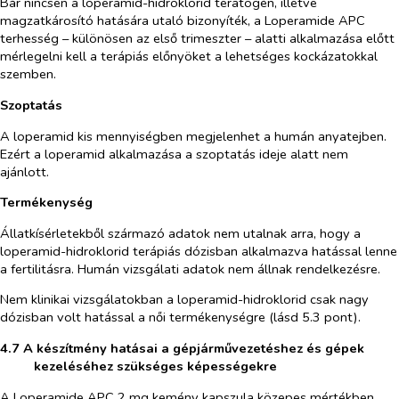
Bár nincsen a loperamid-hidroklorid teratogén, illetve
magzatkárosító hatására utaló bizonyíték, a Loperamide APC
terhesség – különösen az első trimeszter – alatti alkalmazása előtt
mérlegelni kell a terápiás előnyöket a lehetséges kockázatokkal
szemben.
Szoptatás
A loperamid kis mennyiségben megjelenhet a humán anyatejben.
Ezért a loperamid alkalmazása a szoptatás ideje alatt nem
ajánlott.
Termékenység
Állatkísérletekből származó adatok nem utalnak arra, hogy a
loperamid-hidroklorid terápiás dózisban alkalmazva hatással lenne
a fertilitásra. Humán vizsgálati adatok nem állnak rendelkezésre.
Nem klinikai vizsgálatokban a loperamid-hidroklorid csak nagy
dózisban volt hatással a női termékenységre (lásd 5.3 pont).
4.7 A készítmény hatásai a gépjárművezetéshez és gépek
kezeléséhez szükséges képességekre
A Loperamide APC 2 mg kemény kapszula közepes mértékben