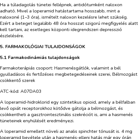
Ha a túladagolás tünetei fellépnek, antidótumként naloxon
adható. Mivel a loperamid hatástartama hosszabb, mint a
naloxoné (1–3 óra), ismételt naloxon kezelésre lehet szükség.
Ezért a beteget legalább 48 óra hosszat szigorú megfigyelés alatt
kell tartani, az esetleges központi idegrendszeri depresszió
észlelésére.
5. FARMAKOLÓGIAI TULAJDONSÁGOK
5.1 Farmakodinámiás tulajdonságok
Farmakoterápiás csoport: Hasmenésgátlók, valamint a bél
gyulladásos és fertőzéses megbetegedéseinek szerei, Bélmozgást
csökkentő szerek
ATC-kód: A07DA03
A loperamid-hidroklorid egy szintetikus opioid, amely a bélfalban
levő opiát receptorokhoz kötődve gátolja a bélmozgást, és
csökkentheti a gasztrointesztinális szekréciót is, ami a hasmenés
tüneteinek enyhülését eredményezi.
A loperamid emellett növeli az analis spinchter tónusát is. 4 mg
loperamid bevétele után a hasmenés-elleni hatás már egy órán