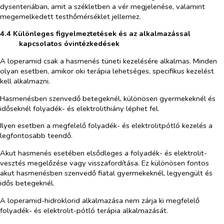
dysenteriában, amit a székletben a vér megjelenése, valamint
megemelkedett testhőmérséklet jellemez.
4.4 Különleges figyelmeztetések és az alkalmazással
kapcsolatos óvintézkedések
A loperamid csak a hasmenés tüneti kezelésére alkalmas. Minden
olyan esetben, amikor oki terápia ​lehetséges, specifikus kezelést
kell alkalmazni.
Hasmenésben szenvedő betegeknél, különösen gyermekeknél és
időseknél folyadék- és elektrolithiány léphet fel.
Ilyen esetben a megfelelő folyadék- és elektrolitpótló kezelés a
legfontosabb teendő.
Akut hasmenés esetében elsődleges a folyadék- és elektrolit-
vesztés megelőzése vagy visszafordítása. Ez különösen fontos
akut hasmenésben szenvedő fiatal gyermekeknél, legyengült és
idős betegeknél.
A loperamid-hidroklorid alkalmazása nem zárja ki megfelelő
folyadék- és elektrolit-pótló terápia al​kalmazását.