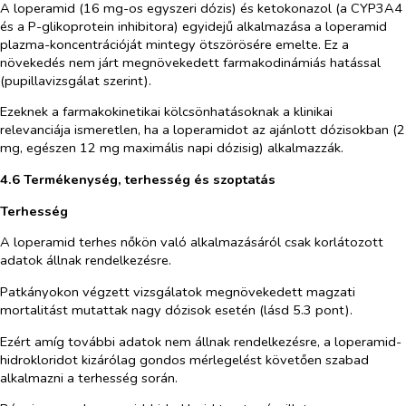
A loperamid (16 mg-os egyszeri dózis) és ketokonazol (a CYP3A4
és a P-glikoprotein inhibitora) egyidejű alkalmazása a loperamid
plazma-koncentrációját mintegy ötszörösére emelte. Ez a
növekedés nem járt megnövekedett farmakodinámiás hatással
(pupillavizsgálat szerint).
Ezeknek a farmakokinetikai kölcsönhatásoknak a klinikai
relevanciája ismeretlen, ha a loperamidot az ajánlott dózisokban (2
mg, egészen 12 mg maximális napi dózisig) alkalmazzák.
4.6 Termékenység, terhesség és szoptatás
Terhesség
A loperamid terhes nőkön való alkalmazásáról csak korlátozott
adatok állnak rendelkezésre.
Patkányokon végzett vizsgálatok megnövekedett magzati
mortalitást mutattak nagy dózisok esetén (lásd 5.3 pont).
Ezért amíg további adatok nem állnak rendelkezésre, a loperamid-
hidrokloridot kizárólag gondos mérlegelést követően szabad
alkalmazni a terhesség során.