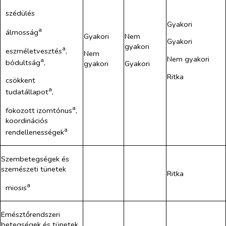
szédülés
Gyakori
a
álmosság
Gyakori
Nem
Gyakori
gyakori
a
eszméletvesztés
,
Nem
Nem gyakori
a
bódultság
,
gyakori
Gyakori
Ritka
csökkent
a
tudatállapot
,
a
fokozott izomtónus
,
koordinációs
a
rendellenességek
Szembetegségek és
szemészeti tünetek
Ritka
a
miosis
Emésztőrendszeri
betegségek és tünetek