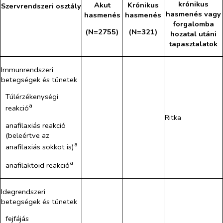
krónikus
Akut
Krónikus
Szervrendszeri osztály
hasmenés vagy
hasmenés
hasmenés
forgalomba
(N=2755)
(N=321)
hozatal utáni
tapasztalatok
Immunrendszeri
betegségek és tünetek
Túlérzékenységi
a
reakció
Ritka
anafilaxiás reakció
(beleértve az
a
anafilaxiás sokkot is)
a
anafilaktoid reakció
Idegrendszeri
betegségek és tünetek
fejfájás