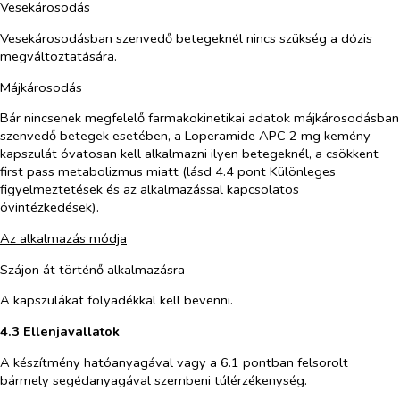
Vesekárosodás
Vesekárosodásban szenvedő betegeknél nincs szükség a dózis
megváltoztatására.
Májkárosodás
Bár nincsenek megfelelő farmakokinetikai adatok májkárosodásban
szenvedő betegek esetében, a Loperamide APC 2 mg kemény
kapszulát óvatosan kell alkalmazni ilyen betegeknél, a csökkent
first pass metabolizmus miatt (lásd 4.4 pont Különleges
figyelmeztetések és az alkalmazással kapcsolatos
óvintézkedések).
Az alkalmazás módja
Szájon át történő alkalmazásra
A kapszulákat folyadékkal kell bevenni.
4.3 Ellenjavallatok
A készítmény hatóanyagával vagy a 6.1 pontban felsorolt
bármely segédanyagával szembeni túlérzékenység.