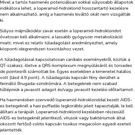
Mivel a tartós hasmenés potenciálisan sokkal súlyosabb állapotok
indikátora lehet, a loperamid-hidroklorid hosszantartó kezelésre
nem alkalmazható, amíg a hasmenés kiváltó okát nem vizsgálták
ki.
Súlyos májműködési zavar esetén a loperamid-hidrokloridot
óvatosan kell alkalmazni, a lassabb gyógyszer metabolizáció
miatt, mivel ez relatív túladagolást eredményezhet, amely
központi idegrendszeri toxicitáshoz vezet.
A túladagolással kapcsolatosan cardialis eseményekről, köztük a
QT-szakasz, illetve a QRS-komplexum megnyúlásáról és
torsades
de pointes
ről számoltak be. Egyes esetekben a kimenetel halálos
volt (lásd 4.9 pont). A túladagolás kapcsán fény derülhet a
fennálló Brugada-szindrómára. A betegeknek nem szabad
túllépniük a javasolt adagot és/vagy javasolt kezelési időtartamot.
Ha hasmenésben szenvedő loperamid-hidrokloriddal kezelt AIDS-
es betegeknél a hasi puffadás legkorábbi jeleit tapasztalják, le kell
állítani a terápiát. Loperamid-
hidroklorid
kezelésben részesülő
AIDS-es
beteg
eknél jelentkező, vírusok vagy baktériumok által
okozott
fertőz
ő colitis kapcsán toxikus megacolon egyedi eseteit
jelentették.