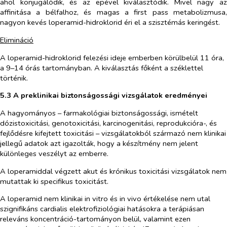
ahol konjugálódik, és az epével kiválasztódik. Mivel nagy az
affinitása a bélfalhoz, és magas a first pass metabolizmusa,
nagyon kevés loperamid-hidroklorid éri el a szisztémás keringést.
Elimináció
A loperamid-hidroklorid felezési ideje emberben körülbelül 11 óra,
a 9–14 órás tartományban. A kiválasztás főként a széklettel
történik.
5.3 A preklinikai biztonságossági vizsgálatok eredményei
A hagyományos – farmakológiai biztonságossági, ismételt
dózistoxicitási, genotoxicitási, karcinogenitási, reprodukcióra-, és
fejlődésre kifejtett toxicitási – vizsgálatokból származó nem klinikai
jellegű adatok azt igazolták, hogy a készítmény nem jelent
különleges veszélyt az emberre.
A loperamiddal végzett akut és krónikus toxicitási vizsgálatok nem
mutattak ki specifikus toxicitást.
A loperamid nem klinikai
in vitro
és
in vivo
értékelése nem utal
szignifikáns cardialis elektrofiziológiai hatásokra a terápiásan
releváns koncentráció-tartományon belül, valamint ezen