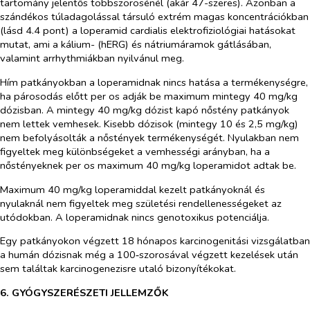
tartomány jelentős többszörösénél (akár 47-szeres). Azonban a
szándékos túladagolással társuló extrém magas koncentrációkban
(lásd 4.4 pont) a loperamid cardialis elektrofiziológiai hatásokat
mutat, ami a kálium- (hERG) és nátriumáramok gátlásában,
valamint arrhythmiákban nyilvánul meg.
Hím patkányokban a loperamidnak nincs hatása a termékenységre,
ha párosodás előtt
per os
adják be maximum mintegy 40 mg/kg
dózisban. A mintegy 40 mg/kg dózist kapó nőstény patkányok
nem lettek vemhesek. Kisebb dózisok (mintegy 10 és 2,5 mg/kg)
nem befolyásolták a nőstények termékenységét. Nyulakban nem
figyeltek meg különbségeket a vemhességi arányban, ha a
nőstényeknek
per os
maximum 40 mg/kg loperamidot adtak be.
Maximum 40 mg/kg loperamiddal kezelt patkányoknál és
nyulaknál nem figyeltek meg születési rendellenes​ségeket az
utódokban. A loperamidnak nincs genotoxikus potenciálja.
Egy patkányokon végzett 18 hónapos karcinogenitási vizsgálatban
a humán dózisnak még a 100‑szorosával végzett kezelések után
sem találtak karcinogenezisre utaló bizonyítékokat.
6. GYÓGYSZERÉSZETI JELLEMZŐK