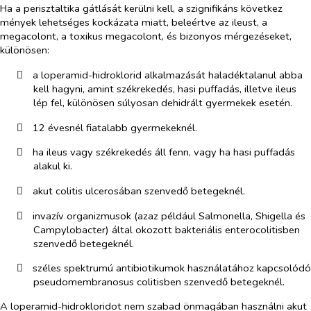
Ha a perisztaltika gátlását kerülni kell, a szignifikáns következ​
mények lehetséges kockázata miatt, be​leért​ve az ileust, a
megacolont, a toxikus megacolont, és bizonyos mérgezéseket,
különösen:
​
a loperamid-hidroklorid alkalmazását haladéktalanul abba
kell hagyni, amint székrekedés, hasi puffadás, illetve ileus
lép fel, különösen súlyosan dehidrált gyermekek esetén.
​
12 évesnél fiatalabb gyermekeknél.
​
ha ileus vagy székrekedés áll fenn, vagy ha hasi puffadás
alakul ki.
​
akut colitis ulcerosában szenvedő betegeknél.
​
invazív organizmusok (azaz például
Salmonella
,
Shigella
és
Campylobacter
) által okozott bak​teriális enterocolitisben
szenvedő beteg
eknél.
​
széles spektrumú antibiotikumok használatához kapcsolódó
pseudomembranosus colitisben szenvedő betegeknél.
A loperamid-hidrokloridot nem szabad önmagában használni akut