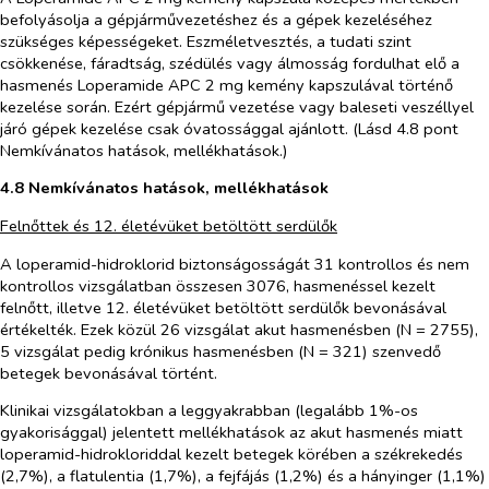
befolyásolja a gépjárművezetéshez és a gépek kezeléséhez
szükséges képességeket. Eszméletvesztés, a tudati szint
csökkenése, fáradtság, szédülés vagy álmosság fordulhat elő a
hasmenés Loperamide APC 2 mg kemény kapszulával történő
kezelése során. Ezért gépjármű vezetése vagy baleseti veszéllyel
járó gépek kezelése csak óvatossággal ajánlott. (Lásd 4.8 pont
Nemkívánatos hatások, mellékhatások.)
4.8 Nemkívánatos hatások, mellékhatások
Felnőttek és 12. életévüket betöltött serdülők
A loperamid-hidroklorid biztonságosságát 31 kontrollos és nem
kontrollos vizsgálatban összesen 3076, hasmenéssel kezelt
felnőtt, illetve 12. életévüket betöltött serdülők bevonásával
értékelték. Ezek közül 26 vizsgálat akut hasmenésben (N = 2755),
5 vizsgálat pedig krónikus hasmenésben (N = 321) szenvedő
betegek bevonásával történt.
Klinikai vizsgálatokban a leggyakrabban (legalább 1%-os
gyakorisággal) jelentett mellékhatások az akut hasmenés miatt
loperamid-hidrokloriddal kezelt betegek körében a székrekedés
(2,7%), a flatulentia (1,7%), a fejfájás (1,2%) és a hányinger (1,1%)