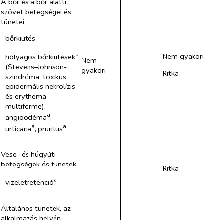
A bőr és a bőr alatti
szövet betegségei és
tünetei
bőrkiütés
a
Nem gyakori
hólyagos bőrkiütések
Nem
(Stevens–Johnson-
gyakori
Ritka
szindróma, toxikus
epidermális nekrolízis
és erythema
multiforme),
a
angioödéma
,
a
a
urticaria
,
pruritus
Vese- és húgyúti
betegségek és tünetek
Ritka
a
vizeletretenció
Általános tünetek, az
alkal​mazás helyén