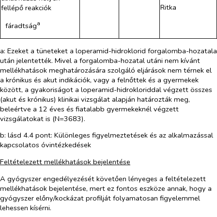
Ritka
fellépő reakciók
a
fáradtság
a: Ezeket a tüneteket a loperamid-hidroklorid forgalomba-hozatala
után jelentették. Mivel a forgalomba-hozatal utáni nem kívánt
mellékhatások meghatározására szolgáló eljárások nem térnek el
a krónikus és akut indikációk, vagy a felnőttek és a gyermekek
között, a gyakoriságot a loperamid-hidrokloriddal végzett összes
(akut és krónikus) klinikai vizsgálat alapján határozták meg,
beleértve a 12 éves és fiatalabb gyermekeknél végzett
vizsgálatokat is (N=3683).
b: lásd 4.4 pont: Különleges figyelmeztetések és az alkalmazással
kapcsolatos óvintézkedések
Feltételezett mellékhatások bejelentése
A gyógyszer engedélyezését követően lényeges a feltételezett
mellékhatások bejelentése, mert ez fontos eszköze annak, hogy a
gyógyszer előny/kockázat profilját folyamatosan figyelemmel
lehessen kísérni.