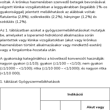
voltak. A krónikus hasmenésben szenvedő betegek bevonásával
végzett klinikai vizsgálatokban a leggyakrabban (legalább 1%-os
gyakorisággal) jelentett mellékhatások az alábbiak voltak:
flatulentia (2,8%), székrekedés (2,2%), hányinger (1,2%) és
szédülés (1,2%).
Az 1. táblázatban azokat a gyógyszermellékhatásokat mutatjuk
be, amelyeket a loperamid-hidroklorid alkalmazása során
jelentettek vagy klinikai vizsgálatokban (akut vagy krónikus
hasmenésben történt alkalmazásakor vagy mindkettő esetén)
vagy a forgalomba-hozatala után.
A gyakorisági kategóriákhoz a következő konvenciót használják:
nagyon gyakori (≥1/10); gyakori (≥1/100 – <1/10); nem gyakori
(≥1/1000 – <1/100); ritka (≥1/10 000 – <1/1000); és nagyon ritka
(<1/10 000).
1. táblázat Gyógyszermellékhatások
Indikáció
Akut vagy