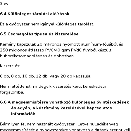
3 év
6.4 Különleges tárolási előírások
Ez a gyógyszer nem igényel különleges tárolást.
6.5 Csomagolás típusa és kiszerelése
Kemény kapszulák 20 mikronos nyomott alumínium-fóliából és
250 mikronos átlátszó PVC/40 gsm PVdC filmből készült
buborékcsomagolásban és dobozban.
Kiszerelés:
6 db, 8 db, 10 db, 12 db, vagy 20 db kapszula.
Nem feltétlenül mindegyik kiszerelés kerül kereskedelmi
forgalomba.
6.6 A megsemmisítésre vonatkozó különleges óvintézkedések
és egyéb, a készítmény kezelésével kapcsolatos
információk
Bármilyen fel nem használt gyógyszer, illetve hulladékanyag
megsemmisítését a gyógyszerekre vonatkozó előírások szerint kell