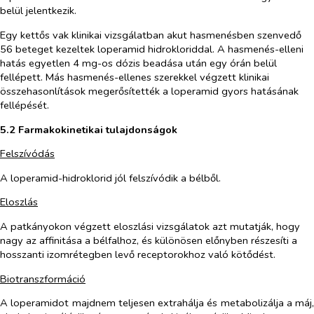
belül jelentkezik.
Egy kettős vak klinikai vizsgálatban akut hasmenésben szenvedő
56 beteget kezeltek loperamid hidrokloriddal. A hasmenés-elleni
hatás egyetlen 4 mg-os dózis beadása után egy órán belül
fellépett. Más hasmenés-ellenes szerekkel végzett klinikai
összehasonlítások megerősítették a loperamid gyors hatásának
fellépését.
5.2 Farmakokinetikai tulajdonságok
Felszívódás
A loperamid-hidroklorid jól felszívódik a bélből.
Eloszlás
A patkányokon végzett eloszlási vizsgálatok azt mutatják, hogy
nagy az affinitása a bélfalhoz, és különösen előnyben részesíti a
hosszanti izomrétegben levő receptorokhoz való kötődést.
Biotranszformáció
A loperamidot majdnem teljesen extrahálja és metabolizálja a máj,