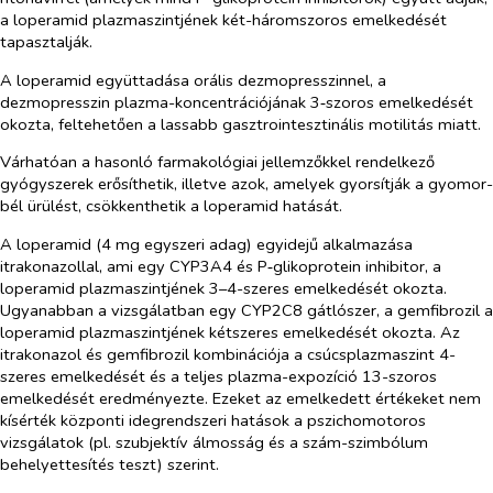
a loperamid plazmaszintjének két-háromszoros emelkedését
tapasztalják.
A loperamid együttadása orális dezmopresszinnel, a
dezmopresszin plazma-koncentrációjának 3‑szoros emelkedését
okozta, feltehetően a lassabb gasztrointesztinális motilitás miatt.
Várhatóan a hasonló farmakológiai jellemzőkkel rendelkező
gyógyszerek erősíthetik, illetve azok, amelyek gyorsítják a gyomor-
bél ürülést, csökkenthetik a loperamid hatását.
A loperamid (4 mg egyszeri adag) egyidejű alkalmazása
itrakonazollal, ami egy CYP3A4 és P‑glikoprotein inhibitor, a
loperamid plazmaszintjének 3–4-szeres emelkedését okozta.
Ugyanabban a vizsgálatban egy CYP2C8 gátlószer, a gemfibrozil a
loperamid plazmaszintjének kétszeres emelkedését okozta. Az
itrakonazol és gemfibrozil kombinációja a csúcsplazmaszint 4-
szeres emelkedését és a teljes plazma-expozíció 13-szoros
emelkedését eredményezte. Ezeket az emelkedett értékeket nem
kísérték központi idegrendszeri hatások a pszichomotoros
vizsgálatok (pl. szubjektív álmosság és a szám-szimbólum
behelyettesítés teszt) szerint.