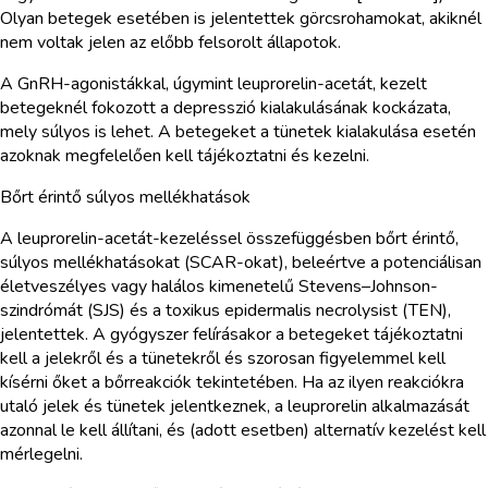
Olyan betegek esetében is jelentettek görcsrohamokat, akiknél
nem voltak jelen az előbb felsorolt állapotok.
A GnRH-agonistákkal, úgymint leuprorelin-acetát, kezelt
betegeknél fokozott a depresszió kialakulásának kockázata,
mely súlyos is lehet. A betegeket a tünetek kialakulása esetén
azoknak megfelelően kell tájékoztatni és kezelni.
Bőrt érintő súlyos mellékhatások
A leuprorelin-acetát-kezeléssel összefüggésben bőrt érintő,
súlyos mellékhatásokat (SCAR-okat), beleértve a potenciálisan
életveszélyes vagy halálos kimenetelű Stevens–Johnson-
szindrómát (SJS) és a toxikus epidermalis necrolysist (TEN),
jelentettek. A gyógyszer felírásakor a betegeket tájékoztatni
kell a jelekről és a tünetekről és szorosan figyelemmel kell
kísérni őket a bőrreakciók tekintetében. Ha az ilyen reakciókra
utaló jelek és tünetek jelentkeznek, a leuprorelin alkalmazását
azonnal le kell állítani, és (adott esetben) alternatív kezelést kell
mérlegelni.