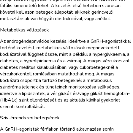
fatális kimenetelű lehet. A kezelés első heteiben szorosan
követni kell azon betegek állapotát, akiknek gerincvelői
metasztázisuk van húgyúti obstrukcióval, vagy anélkül.
Metabolikus változások
Az androgéndeprivációs kezelés, ideértve a GnRH-agonistákkal
történő kezelést, metabolikus változások megnövekedett
kockázatával függhet össze, mint a például a hyperglykaemia, a
diabetes, a hyperlipidaemia és a zsírmáj. A magas vércukorszint
diabetes mellitus kialakulásában, vagy cukorbetegeknél a
vércukorkontoll romlásában mutatkozhat meg. A magas
kockázati csoportba tartozó betegeknél a metabolikus
szindróma jeleinek és tüneteinek monitorozása szükséges,
ideértve a lipidszintek, a vér glükóz és/vagy glikált hemoglobin-
(HbA1c) szint ellenőrizését és az aktuális klinikai gyakorlat
szerinti kontrollálását.
Szív-érrendszeri betegségek
A GnRH-agonisták férfiakon történő alkalmazása során