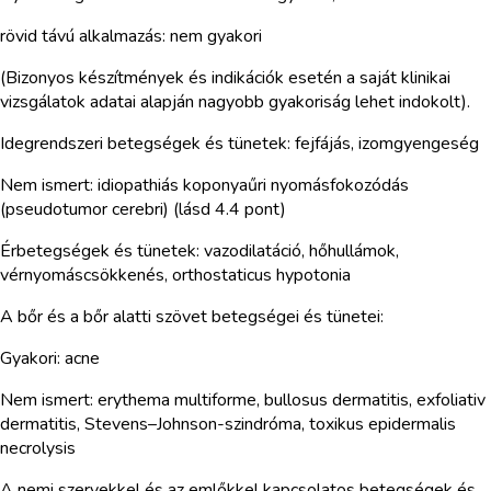
rövid távú alkalmazás: nem gyakori
(Bizonyos készítmények és indikációk esetén a saját klinikai
vizsgálatok adatai alapján nagyobb gyakoriság lehet indokolt).
Idegrendszeri betegségek és tünetek: fejfájás, izomgyengeség
Nem ismert: idiopathiás koponyaűri nyomásfokozódás
(pseudotumor cerebri) (lásd 4.4 pont)
Érbetegségek és tünetek: vazodilatáció, hőhullámok,
vérnyomáscsökkenés, orthostaticus hypotonia
A bőr és a bőr alatti szövet betegségei és tünetei:
Gyakori: acne
Nem ismert: erythema multiforme, bullosus dermatitis, exfoliativ
dermatitis, Stevens–Johnson-szindróma, toxikus epidermalis
necrolysis
A nemi szervekkel és az emlőkkel kapcsolatos betegségek és