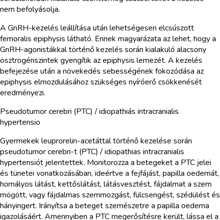
nem befolyásolja.
A GnRH-kezelés leállítása után lehetségesen elcsúszott
femoralis epiphysis látható. Ennek magyarázata az lehet, hogy a
GnRH-agonistákkal történő kezelés során kialakuló alacsony
ösztrogénszintek gyengítik az epiphysis lemezét. A kezelés
befejezése után a növekedés sebességének fokozódása az
epiphysis elmozdulásához szükséges nyíróerő csökkenését
eredményezi.
Pseudotumor cerebri (PTC) / idiopathiás intracranialis
hypertensio
Gyermekek leuprorelin-acetáttal történő kezelése során
pseudotumor cerebri-t (PTC) / idiopathias intracranialis
hypertensiót jelentettek. Monitorozza a betegeket a PTC jelei
és tünetei vonatkozásában, ideértve a fejfájást, papilla oedemát,
homályos látást, kettőslátást, látásvesztést, fájdalmat a szem
mögött, vagy fájdalmas szemmozgást, fülcsengést, szédülést és
hányingert. Irányítsa a beteget szemészetre a papilla oedema
igazolásáért. Amennyiben a PTC megerősítésre került, lássa el a