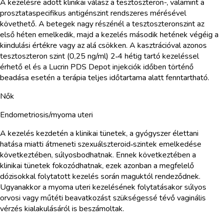
A kezelésre adott klinikai válasz a tesztoszteron-, valamint a
prosztataspecifikus antigénszint rendszeres mérésével
követhető. A betegek nagy részénél a tesztoszteronszint az
első héten emelkedik, majd a kezelés második hetének végéig a
kiindulási értékre vagy az alá csökken. A kasztrációval azonos
tesztoszteron szint (0,25 ng/ml) 2‑4 hétig tartó kezeléssel
érhető el és a Lucrin PDS Depot injekciók időben történő
beadása esetén a terápia teljes időtartama alatt fenntartható.
Nők
Endometriosis/myoma uteri
A kezelés kezdetén a klinikai tünetek, a gyógyszer élettani
hatása miatti átmeneti szexuálszteroid‑szintek emelkedése
következtében, súlyosbodhatnak. Ennek következtében a
klinikai tünetek fokozódhatnak, ezek azonban a megfelelő
dózisokkal folytatott kezelés során maguktól rendeződnek.
Ugyanakkor a myoma uteri kezelésének folytatásakor súlyos
orvosi vagy műtéti beavatkozást szükségessé tévő vaginális
vérzés kialakulásáról is beszámoltak.