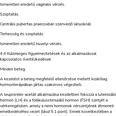
Ismeretlen eredetű vaginalis vérzés.
Szoptatás.
Centrális pubertas praecoxban szenvedő lányoknál:
Terhesség és szoptatás.
Ismeretlen eredetű hüvelyi vérzés.
4.4 Különleges figyelmeztetések és az alkalmazással
kapcsolatos óvintézkedések
Minden beteg
A kezelést a beteg megfelelő ellenőrzése mellett kizárólag
hormonterápiában jártas szakorvos végezheti.
A leuprorelin-acetát alkalmazása kezdetben fokozza a luteinizáló
hormon (LH) és a follikulusstimuláló hormon (FSH) szintjét a
vérkeringésben, amely a nemi hormonok vérszintjének átmeneti
emelkedéséhez vezet (lásd 5.1 pont). Ennek következtében a