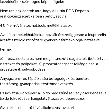
kezeléséhez szükséges képességekre
Nem utalnak adatok arra, hogy a Lucrin PDS Depot a
reakciókészséget károsan befolyásolná.
4.8 Nemkívánatos hatások, mellékhatások
Az alábbi mellékhatásokat hozzák összefüggésbe a leuprorelin-
acetát szteroidszintézisre gyakorolt farmakológiai hatásával:
Férfiak
Jó-, rosszindulatú és nem meghatározott daganatok (beleértve a
cisztákat és polipokat is): prosztatadaganat fellángolása, a
prosztatarák súlyosbodása
Anyagcsere- és táplálkozási betegségek és tünetek:
testtömeg-gyarapodás, testtömegvesztés
Pszichiátriai kórképek: a libidó megszűnése vagy csökkenése, a
libidó fokozódása, hangulatváltozások, depresszió.
Gyakoriság: hosszú távú alkalmazás: gyakori;