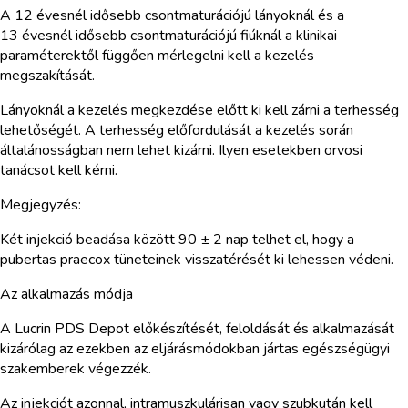
A 12 évesnél idősebb csontmaturációjú lányoknál és a
13 évesnél idősebb csontmaturációjú fiúknál a klinikai
paraméterektől függően mérlegelni kell a kezelés
megszakítását.
Lányoknál a kezelés megkezdése előtt ki kell zárni a terhesség
lehetőségét. A terhesség előfordulását a kezelés során
általánosságban nem lehet kizárni. Ilyen esetekben orvosi
tanácsot kell kérni.
Megjegyzés:
Két injekció beadása között 90 ± 2 nap telhet el, hogy a
pubertas praecox tüneteinek visszatérését ki lehessen védeni.
Az alkalmazás módja
A Lucrin PDS Depot előkészítését, feloldását és alkalmazását
kizárólag az ezekben az eljárásmódokban jártas egészségügyi
szakemberek végezzék.
Az injekciót azonnal, intramuszkulárisan vagy szubkután kell