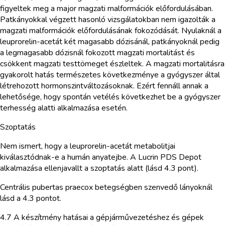
figyeltek meg a major magzati malformációk előfordulásában.
Patkányokkal végzett hasonló vizsgálatokban nem igazolták a
magzati malformációk előfordulásának fokozódását. Nyulaknál a
leuprorelin-acetát két magasabb dózisánál, patkányoknál pedig
a legmagasabb dózisnál fokozott magzati mortalitást és
csökkent magzati testtömeget észleltek. A magzati mortalitásra
gyakorolt hatás természetes következménye a gyógyszer által
létrehozott hormonszintváltozásoknak. Ezért fennáll annak a
lehetősége, hogy spontán vetélés következhet be a gyógyszer
terhesség alatti alkalmazása esetén.
Szoptatás
Nem ismert, hogy a leuprorelin-acetát metabolitjai
kiválasztódnak-e a humán anyatejbe. A Lucrin PDS Depot
alkalmazása ellenjavallt a szoptatás alatt (lásd 4.3 pont).
Centrális pubertas praecox betegségben szenvedő lányoknál
lásd a 4.3 pontot.
4.7 A készítmény hatásai a gépjárművezetéshez és gépek