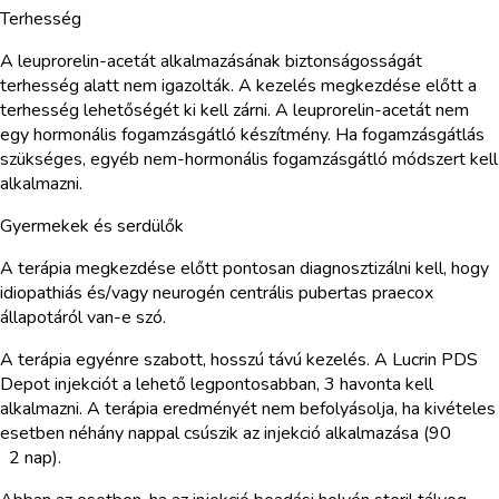
Terhesség
A leuprorelin-acetát alkalmazásának biztonságosságát
terhesség alatt nem igazolták. A kezelés megkezdése előtt a
terhesség lehetőségét ki kell zárni. A leuprorelin-acetát nem
egy hormonális fogamzásgátló készítmény. Ha fogamzásgátlás
szükséges, egyéb nem-hormonális fogamzásgátló módszert kell
alkalmazni.
Gyermekek és serdülők
A terápia megkezdése előtt pontosan diagnosztizálni kell, hogy
idiopathiás és/vagy neurogén centrális pubertas praecox
állapotáról van-e szó.
A terápia egyénre szabott, hosszú távú kezelés. A Lucrin PDS
Depot injekciót a lehető legpontosabban, 3 havonta kell
alkalmazni. A terápia eredményét nem befolyásolja, ha kivételes
esetben néhány nappal csúszik az injekció alkalmazása (90
2 nap).