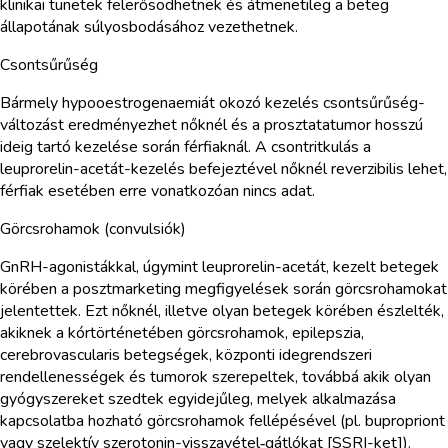
klinikai tünetek felerősödhetnek és átmenetileg a beteg
állapotának súlyosbodásához vezethetnek.
Csontsűrűség
Bármely hypooestrogenaemiát okozó kezelés csontsűrűség-
változást eredményezhet nőknél és a prosztatatumor hosszú
ideig tartó kezelése során férfiaknál. A csontritkulás a
leuprorelin-acetát-kezelés befejeztével nőknél reverzibilis lehet,
férfiak esetében erre vonatkozóan nincs adat.
Görcsrohamok (convulsiók)
GnRH-agonistákkal, úgymint leuprorelin-acetát, kezelt betegek
körében a posztmarketing megfigyelések során görcsrohamokat
jelentettek. Ezt nőknél, illetve olyan betegek körében észlelték,
akiknek a kórtörténetében görcsrohamok, epilepszia,
cerebrovascularis betegségek, központi idegrendszeri
rendellenességek és tumorok szerepeltek, továbbá akik olyan
gyógyszereket szedtek egyidejűleg, melyek alkalmazása
kapcsolatba hozható görcsrohamok fellépésével (pl. bupropriont
vagy szelektív szerotonin-visszavétel‑gátlókat [SSRI-ket]).