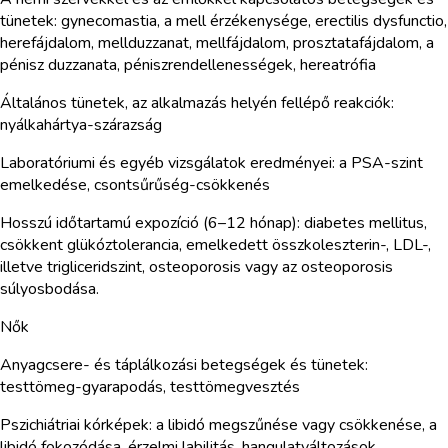
tünetek: gynecomastia, a mell érzékenysége, erectilis dysfunctio,
herefájdalom, mellduzzanat, mellfájdalom, prosztatafájdalom, a
pénisz duzzanata, péniszrendellenességek, hereatrófia
Általános tünetek, az alkalmazás helyén fellépő reakciók:
nyálkahártya-szárazság
Laboratóriumi és egyéb vizsgálatok eredményei: a PSA-szint
emelkedése, csontsűrűség-csökkenés
Hosszú időtartamú expozíció (6–12 hónap): diabetes mellitus,
csökkent glükóztolerancia, emelkedett összkoleszterin-, LDL-,
illetve trigliceridszint, osteoporosis vagy az osteoporosis
súlyosbodása.
Nők
Anyagcsere- és táplálkozási betegségek és tünetek:
testtömeg-gyarapodás, testtömegvesztés
Pszichiátriai kórképek: a libidó megszűnése vagy csökkenése, a
libidó fokozódása, érzelmi labilitás, hangulatváltozások,