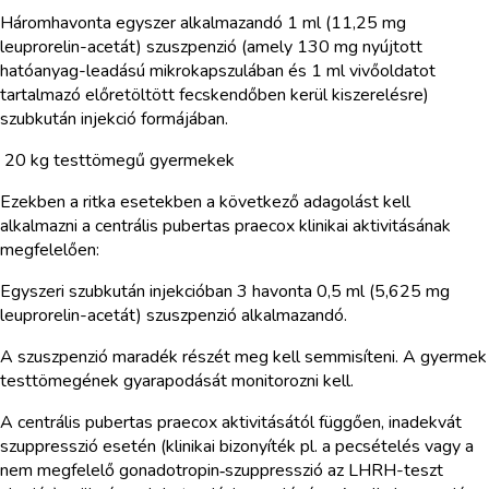
Háromhavonta egyszer alkalmazandó 1 ml (11,25 mg
leuprorelin-acetát) szuszpenzió (amely 130 mg nyújtott
hatóanyag-leadású mikrokapszulában és 1 ml vivőoldatot
tartalmazó előretöltött fecskendőben kerül kiszerelésre)
szubkután injekció formájában.
20 kg testtömegű gyermekek
Ezekben a ritka esetekben a következő adagolást kell
alkalmazni a centrális pubertas praecox klinikai aktivitásának
megfelelően:
Egyszeri szubkután injekcióban 3 havonta 0,5 ml (5,625 mg
leuprorelin-acetát) szuszpenzió alkalmazandó.
A szuszpenzió maradék részét meg kell semmisíteni. A gyermek
testtömegének gyarapodását monitorozni kell.
A centrális pubertas praecox aktivitásától függően, inadekvát
szuppresszió esetén (klinikai bizonyíték pl. a pecsételés vagy a
nem megfelelő gonadotropin‑szuppresszió az LHRH-teszt