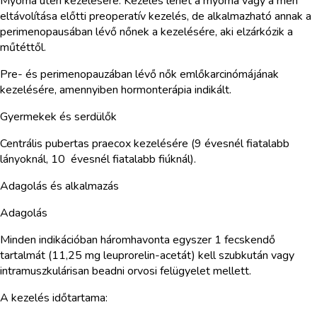
Myoma uteri kezelésére. Kezelés lehet a myoma vagy a méh
eltávolítása előtti preoperatív kezelés, de alkalmazható annak a
perimenopausában lévő nőnek a kezelésére, aki elzárkózik a
műtéttől.
Pre- és perimenopauzában lévő nők emlőkarcinómájának
kezelésére, amennyiben hormonterápia indikált.
Gyermekek és serdülők
Centrális pubertas praecox kezelésére (9 évesnél fiatalabb
lányoknál, 10 évesnél fiatalabb fiúknál).
Adagolás és alkalmazás
Adagolás
Minden indikációban háromhavonta egyszer 1 fecskendő
tartalmát (11,25 mg leuprorelin-acetát) kell szubkután vagy
intramuszkulárisan beadni orvosi felügyelet mellett.
A kezelés időtartama: