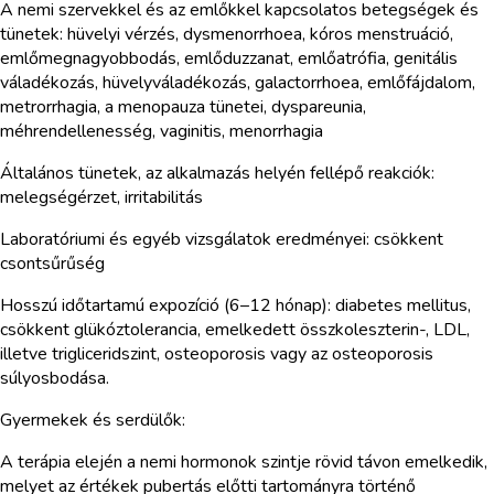
A nemi szervekkel és az emlőkkel kapcsolatos betegségek és
tünetek: hüvelyi vérzés, dysmenorrhoea, kóros menstruáció,
emlőmegnagyobbodás, emlőduzzanat, emlőatrófia, genitális
váladékozás, hüvelyváladékozás, galactorrhoea, emlőfájdalom,
metrorrhagia, a menopauza tünetei, dyspareunia,
méhrendellenesség, vaginitis, menorrhagia
Általános tünetek, az alkalmazás helyén fellépő reakciók:
melegségérzet, irritabilitás
Laboratóriumi és egyéb vizsgálatok eredményei: csökkent
csontsűrűség
Hosszú időtartamú expozíció (6–12 hónap): diabetes mellitus,
csökkent glükóztolerancia, emelkedett összkoleszterin-, LDL,
illetve trigliceridszint, osteoporosis vagy az osteoporosis
súlyosbodása.
Gyermekek és serdülők:
A terápia elején a nemi hormonok szintje rövid távon emelkedik,
melyet az értékek pubertás előtti tartományra történő