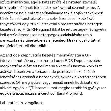
szívizominfarktus, agyi érkatasztrófa, és hirtelen szívhalál
bekövetkezésének fokozott kockázatáról számoltak be. A
kockázat a bejelentett esélyhányadosok alapján csekélynek
tűnik és azt körültekintően, a szív-érrendszeri kockázati
tényezőkkel együtt kell értékelni a prosztatarákos betegek
kezelésénél. A GnRH-agonistákkal kezelt betegeknél figyelni
kell a szív-érrendszeri betegségek kialakulására utaló
panaszokra és tünetekre és a jelenlegi klinikai gyakorlatnak
megfelelően kell őket ellátni.
Az androgéndeprivációs kezelés megnyújthatja a QT-
intervallumot. Az orvosoknak a Lucrin PDS Depot-kezelés
megkezdése előtt fel kell mérni a kezelés haszon-kockázat
arányát, beleértve a torsades de pointes kialakulásának
lehetőségét azoknál a betegeknél, akiknek a kórtörténetében
szerepel QT‑megnyúlás, vagy fennáll ennek kockázata, és
akiknél egyéb, a QT-intervallumot meghosszabbító gyógyszer
egyidejű alkalmazására kerül sor (lásd 4.5 pont).
Laboratóriumi vizsgálatok