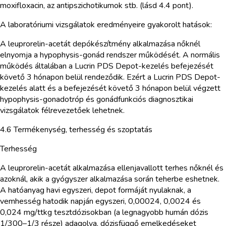
moxifloxacin, az antipszichotikumok stb. (lásd 4.4 pont).
A laboratóriumi vizsgálatok eredményeire gyakorolt hatások:
A leuprorelin-acetát depókészítmény alkalmazása nőknél
elnyomja a hypophysis-gonád rendszer működését. A normális
működés általában a Lucrin PDS Depot-kezelés befejezését
követő 3 hónapon belül rendeződik. Ezért a Lucrin PDS Depot-
kezelés alatt és a befejezését követő 3 hónapon belül végzett
hypophysis-gonadotróp és gonádfunkciós diagnosztikai
vizsgálatok félrevezetőek lehetnek.
4.6 Termékenység, terhesség és szoptatás
Terhesség
A leuprorelin-acetát alkalmazása ellenjavallott terhes nőknél és
azoknál, akik a gyógyszer alkalmazása során teherbe eshetnek.
A hatóanyag havi egyszeri, depot formáját nyulaknak, a
vemhesség hatodik napján egyszeri, 0,00024, 0,0024 és
0,024 mg/ttkg tesztdózisokban (a legnagyobb humán dózis
1/300–1/3 része) adagolva, dózisfüggő emelkedéseket