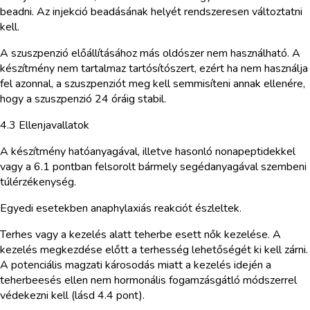
beadni. Az injekció beadásának helyét rendszeresen változtatni
kell.
A szuszpenzió előállításához más oldószer nem használható. A
készítmény nem tartalmaz tartósítószert, ezért ha nem használja
fel azonnal, a szuszpenziót meg kell semmisíteni annak ellenére,
hogy a szuszpenzió 24 óráig stabil.
4.3 Ellenjavallatok
A készítmény hatóanyagával, illetve hasonló nonapeptidekkel
vagy a 6.1 pontban felsorolt bármely segédanyagával szembeni
túlérzékenység.
Egyedi esetekben anaphylaxiás reakciót észleltek.
Terhes vagy a kezelés alatt teherbe esett nők kezelése. A
kezelés megkezdése előtt a terhesség lehetőségét ki kell zárni.
A potenciális magzati károsodás miatt a kezelés idején a
teherbeesés ellen nem hormonális fogamzásgátló módszerrel
védekezni kell (lásd 4.4 pont).