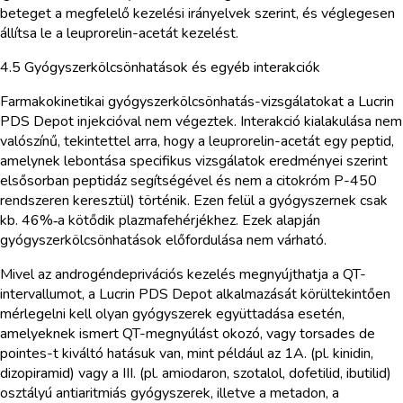
beteget a megfelelő kezelési irányelvek szerint, és véglegesen
állítsa le a leuprorelin-acetát kezelést.
4.5 Gyógyszerkölcsönhatások és egyéb interakciók
Farmakokinetikai gyógyszerkölcsönhatás-vizsgálatokat a Lucrin
PDS Depot injekcióval nem végeztek. Interakció kialakulása nem
valószínű, tekintettel arra, hogy a leuprorelin-acetát egy peptid,
amelynek lebontása specifikus vizsgálatok eredményei szerint
elsősorban peptidáz segítségével és nem a citokróm P-450
rendszeren keresztül) történik. Ezen felül a gyógyszernek csak
kb. 46%‑a kötődik plazmafehérjékhez. Ezek alapján
gyógyszerkölcsönhatások előfordulása nem várható.
Mivel az androgéndeprivációs kezelés megnyújthatja a QT-
intervallumot, a Lucrin PDS Depot alkalmazását körültekintően
mérlegelni kell olyan gyógyszerek együttadása esetén,
amelyeknek ismert QT-megnyúlást okozó, vagy torsades de
pointes-t kiváltó hatásuk van, mint például az 1A. (pl. kinidin,
dizopiramid) vagy a III. (pl. amiodaron, szotalol, dofetilid, ibutilid)
osztályú antiaritmiás gyógyszerek, illetve a metadon, a