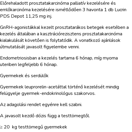
Előrehaladott prosztatakarcinóma palliatív kezelésére és
emlőkarcinóma kezelésére ismétlődően 3 havonta 1 db Lucrin
PDS Depot 11,25 mg inj.
GnRH-agonistákkal kezelt prosztatarákos betegek esetében a
kezelés általában a kasztrációrezisztens prosztatakarcinóma
kialakulását követően is folytatódik. A vonatkozó ajánlások
útmutatását javasolt figyelembe venni.
Endometriosisban a kezelés tartama 6 hónap, míg myoma
uteriben legfeljebb 6 hónap.
Gyermekek és serdülők
Gyermekek leuprorelin-acetáttal történő kezelését mindig
felügyelje gyermek-endokrinológus szakorvos.
Az adagolási rendet egyénre kell szabni.
A javasolt kezdő dózis függ a testtömegtől.
≥ 20 kg testtömegű gyermekek