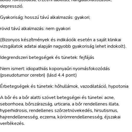
depresszió.
Gyakoriság: hosszú távú alkalmazás: gyakori;
rövid távú alkalmazás: nem gyakori
(Bizonyos készítmények és indikációk esetén a saját klinikai
vizsgálatok adatai alapján nagyobb gyakoriság lehet indokolt).
Idegrendszeri betegségek és tünetek: fejfájás
Nem ismert: idiopathiás koponyaűri nyomásfokozódás
(pseudotumor cerebri) (lásd 4.4 pont)
Érbetegségek és tünetek: hőhullámok, vazodilatáció, hypotonia
A bőr és a bőr alatti szövet betegségei és tünetei: acne,
seborrhoea, bőrszárazság, urticaria, a bőr rendellenes illata,
hyperhidrosis, rendellenes szőrzetnövekedés, hirsutismus,
hajrendellenesség, eczema, körömrendellenesség, éjszakai
verítékezés.