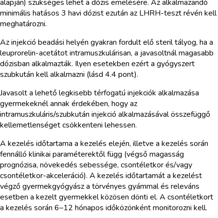
alapján) szükséges lehet a dózis emelésére. Az alkalmazandó
minimális hatásos 3 havi dózist ezután az LHRH-teszt révén kell
meghatározni.
Az injekció beadási helyén gyakran fordult elő steril tályog, ha a
leuprorelin-acetátot intramuszkulárisan, a javasoltnál magasabb
dózisban alkalmazták. Ilyen esetekben ezért a gyógyszert
szubkután kell alkalmazni (lásd 4.4 pont).
Javasolt a lehető legkisebb térfogatú injekciók alkalmazása
gyermekeknél annak érdekében, hogy az
intramuszkuláris/szubkután injekció alkalmazásával összefüggő
kellemetlenséget csökkenteni lehessen.
A kezelés időtartama a kezelés elején, illetve a kezelés során
fennálló klinikai paraméterektől függ (végső magasság
prognózisa, növekedés sebessége, csontéletkor és/vagy
csontéletkor-akceleráció). A kezelés időtartamát a kezelést
végző gyermekgyógyász a törvényes gyámmal és releváns
esetben a kezelt gyermekkel közösen dönti el. A csontéletkort
a kezelés során 6–12 hónapos időközönként monitorozni kell.