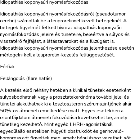
Idiopathiás koponyaűri nyomásfokozódás
Idiopathiás koponyaűri nyomásfokozódásról (pseudotumor
cerebri) számoltak be a leuprorelinnel kezelt betegeknél. A
betegek figyelmét fel kell hívni az idiopathiás koponyaűri
nyomásfokozódás jeleire és tüneteire, beleértve a súlyos és
visszatérő fejfájást, a látászavarokat és a fülzúgást is.
Idiopathiás koponyaűri nyomásfokozódás jelentkezése esetén
mérlegelni kell a leuprorelin-kezelés felfüggesztését.
Férfiak
Fellángolás (flare hatás)
A kezelés első néhány hetében a klinikai tünetek esetenként
súlyosbodhatnak vagy a prosztatakarcinóma további jelei és
tünetei alakulhatnak ki a tesztoszteron szérumszintjének akár
50%-os átmeneti emelkedése miatt. Egyes esetekben a
csontfájdalom átmeneti fokozódása következhet be, amely
tünetileg kezelhető. Mint egyéb LHRH-agonistáknál,
egyedülálló esetekben húgyúti obstrukciót és gerincvelő-
kompressziót figyeltek meg, amely bénuláshoz vezethet, sőt