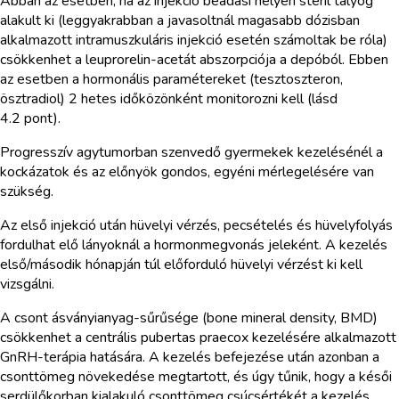
Abban az esetben, ha az injekció beadási helyén steril tályog
alakult ki (leggyakrabban a javasoltnál magasabb dózisban
alkalmazott intramuszkuláris injekció esetén számoltak be róla)
csökkenhet a leuprorelin-acetát abszorpciója a depóból. Ebben
az esetben a hormonális paramétereket (tesztoszteron,
ösztradiol) 2 hetes időközönként monitorozni kell (lásd
4.2 pont).
Progresszív agytumorban szenvedő gyermekek kezelésénél a
kockázatok és az előnyök gondos, egyéni mérlegelésére van
szükség.
Az első injekció után hüvelyi vérzés, pecsételés és hüvelyfolyás
fordulhat elő lányoknál a hormonmegvonás jeleként. A kezelés
első/második hónapján túl előforduló hüvelyi vérzést ki kell
vizsgálni.
A csont ásványianyag-sűrűsége (bone mineral density, BMD)
csökkenhet a centrális pubertas praecox kezelésére alkalmazott
GnRH-terápia hatására. A kezelés befejezése után azonban a
csonttömeg növekedése megtartott, és úgy tűnik, hogy a késői
serdülőkorban kialakuló csonttömeg csúcsértékét a kezelés