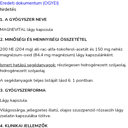
Eredeti dokumentum (OGYEI)
hirdetés
1. A GYÓGYSZER NEVE
MAGNEVITAL lágy kapszula
2. MINŐSÉGI ÉS MENNYISÉGI ÖSSZETÉTEL
200 NE (204 mg) all-rac-alfa-tokoferol-acetát és 150 mg nehéz
magnézium-oxid (84,4 mg magnézium) lágy kapszulánként.
Ismert hatású segédanyagok:
részlegesen hidrogénezett szójaolaj,
hidrogénezett szójaolaj.
A segédanyagok teljes listáját lásd 6. 1 pontban.
3. GYÓGYSZERFORMA
Lágy kapszula.
Világossárga, jellegzetes illatú, olajos szuszpenzió rózsaszín lágy
zselatin kapszulába töltve.
4. KLINIKAI JELLEMZŐK