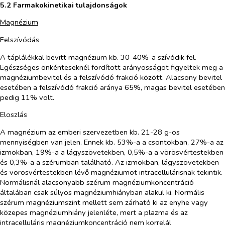
5.2 Farmakokinetikai tulajdonságok
Magnézium
Felszívódás
A táplálékkal bevitt magnézium kb. 30-40%-a szívódik fel.
Egészséges önkénteseknél fordított arányosságot figyeltek meg a
magnéziumbevitel és a felszívódó frakció között. Alacsony bevitel
esetében a felszívódó frakció aránya 65%, magas bevitel esetében
pedig 11% volt.
Eloszlás
A magnézium az emberi szervezetben kb. 21-28 g-os
mennyiségben van jelen. Ennek kb. 53%-a a csontokban, 27%-a az
izmokban, 19%-a a lágyszövetekben, 0,5%-a a vörösvértestekben
és 0,3%-a a szérumban található. Az izmokban, lágyszövetekben
és vörösvértestekben lévő magnéziumot intracellulárisnak tekintik.
Normálisnál alacsonyabb szérum magnéziumkoncentráció
általában csak súlyos magnéziumhiányban alakul ki. Normális
szérum magnéziumszint mellett sem zárható ki az enyhe vagy
közepes magnéziumhiány jelenléte, mert a plazma és az
intracelluláris magnéziumkoncentráció nem korrelál