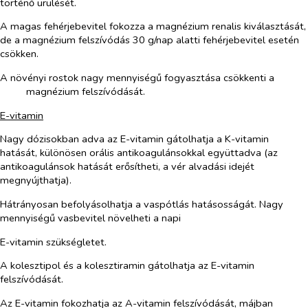
történő ürülését.
A magas fehérjebevitel fokozza a magnézium renalis kiválasztását,
de a magnézium felszívódás 30 g/nap alatti fehérjebevitel esetén
csökken.
A növényi rostok nagy mennyiségű fogyasztása csökkenti a
magnézium felszívódását.
E-vitamin
Nagy dózisokban adva az E-vitamin gátolhatja a K-vitamin
hatását, különösen orális antikoagulánsokkal együttadva (az
antikoagulánsok hatását erősítheti, a vér alvadási idejét
megnyújthatja).
Hátrányosan befolyásolhatja a vaspótlás hatásosságát. Nagy
mennyiségű vasbevitel növelheti a napi
E-vitamin szükségletet.
A kolesztipol és a kolesztiramin gátolhatja az E-vitamin
felszívódását.
Az E-vitamin fokozhatja az A-vitamin felszívódását, májban