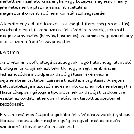
mellett sem zárható ki az enyhe vagy közepes magnéziumhiány
jelenléte, mert a plazma és az intracelluláris
magnéziumkoncentráció nem korrelál szükségszerűen.
A készítmény adható fokozott szükséglet (terhesség, szoptatás),
csökkent bevitel (alkoholizmus, felszívódási zavarok), fokozott
magnéziumvesztés (hányás, hasmenés), valamint magnéziumhiány
okozta izomműködési zavar esetén.
E-vitamin
Az E-vitamin lipofil jellegű szabadgyök-fogó hatóanyag; alapvető
biológiai funkciójának azt tekintik, hogy a sejtmembránban
felhalmozódva a lipidperoxidáció gátlása révén védi a
sejtmembrán telítetlen zsírsavait, ezáltal integritását. A sejten
belül stabilizálja a lizoszómák és a mitokondriumok membránját is.
Hasonlóképpen gátolja a lipoproteinek oxidációját, csökkentve
ezáltal az oxidált, atherogen hatásúnak tartott lipoproteinek
képződését.
E-vitaminhiányos állapot leginkább felszívódási zavarok (cysticus
fibrosis, cholestatikus májbetegség és egyéb malabsorptiós
szindrómák) következtében alakulhat ki.