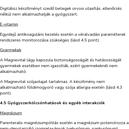
Digitálisz készítményt szedő betegek orvosi utasítás, ellenőrzés
nélkül nem alkalmazhatják a gyógyszert.
E-vitamin
Egyidejű antikoaguláns kezelés esetén a véralvadási paraméterek
rendszeres monitorozása szükséges (lásd 4.5 pont).
Gyermekek
A Magnevital lágy kapszula biztonságosságát és hatásosságát
gyermekek esetében nem igazolták, ezért gyermekeknél nem
alkalmazható.
A Magnevital szójaolajat tartalmaz. A készítmény nem
alkalmazható földimogyoró vagy szója allergia esetén (lásd 4.3
pont).
4.5 Gyógyszerkölcsönhatások és egyéb interakciók
Magnézium
Parenteralis magnéziumpótlás esetén a magnézium potencírozza a
nem-depolarizáló izomrelaxánsok (vekurónium, pankurónium)