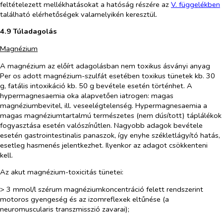
feltételezett mellékhatásokat a hatóság részére az
V. függelékben
található elérhetőségek valamelyikén keresztül.
4.9 Túladagolás
Magnézium
A magnézium az előírt adagolásban nem toxikus ásványi anyag
Per os adott magnézium-szulfát esetében toxikus tünetek kb. 30
g, fatális intoxikáció kb. 50 g bevétele esetén történhet. A
hypermagnesaemia oka alapvetően iatrogen: magas
magnéziumbevitel, ill. veseelégtelenség. Hypermagnesaemia a
magas magnéziumtartalmú természetes (nem dúsított) táplálékok
fogyasztása esetén valószínűtlen. Nagyobb adagok bevétele
esetén gastrointestinalis panaszok, így enyhe székletlágyító hatás,
esetleg hasmenés jelentkezhet. Ilyenkor az adagot csökkenteni
kell.
Az akut magnézium-toxicitás tünetei:
> 3 mmol/l szérum magnéziumkoncentráció felett rendszerint
motoros gyengeség és az izomreflexek eltűnése (a
neuromuscularis transzmisszió zavarai);