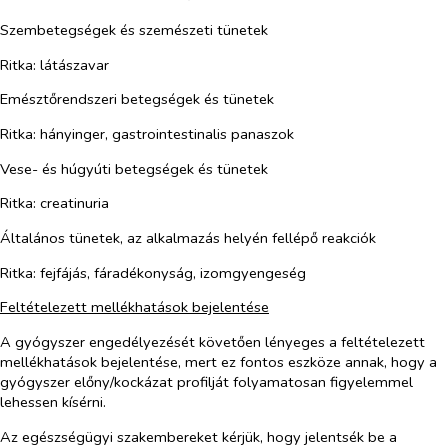
Szembetegségek és szemészeti tünetek
Ritka: látászavar
Emésztőrendszeri betegségek és tünetek
Ritka: hányinger, gastrointestinalis panaszok
Vese- és húgyúti betegségek és tünetek
Ritka: creatinuria
Általános tünetek,
az alkalmazás helyén fellépő reakciók
Ritka: fejfájás, fáradékonyság, izomgyengeség
Feltételezett mellékhatások bejelentése
A gyógyszer engedélyezését követően lényeges a feltételezett
mellékhatások bejelentése, mert ez fontos eszköze annak, hogy a
gyógyszer előny/kockázat profilját folyamatosan figyelemmel
lehessen kísérni.
Az egészségügyi szakembereket kérjük, hogy jelentsék be a