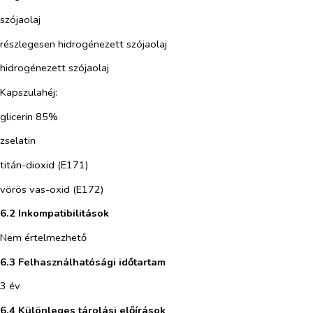
szójaolaj
részlegesen hidrogénezett szójaolaj
hidrogénezett szójaolaj
Kapszulahéj:
glicerin 85%
zselatin
titán-dioxid (E171)
vörös vas-oxid (E172)
6.2 Inkompatibilitások
Nem értelmezhető
6.3 Felhasználhatósági időtartam
3 év
6.4 Különleges tárolási előírások