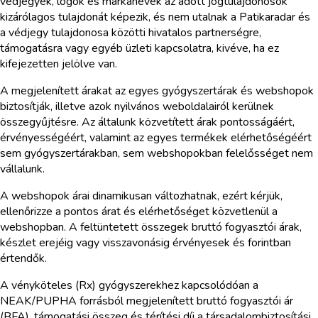
védjegyek, logók és márkanevek az adott jogtulajdonosok
kizárólagos tulajdonát képezik, és nem utalnak a Patikaradar és
a védjegy tulajdonosa közötti hivatalos partnerségre,
támogatásra vagy egyéb üzleti kapcsolatra, kivéve, ha ez
kifejezetten jelölve van.
A megjelenített árakat az egyes gyógyszertárak és webshopok
biztosítják, illetve azok nyilvános weboldalairól kerülnek
összegyűjtésre. Az általunk közvetített árak pontosságáért,
érvényességéért, valamint az egyes termékek elérhetőségéért
sem gyógyszertárakban, sem webshopokban felelősséget nem
vállalunk.
A webshopok árai dinamikusan változhatnak, ezért kérjük,
ellenőrizze a pontos árat és elérhetőséget közvetlenül a
webshopban. A feltüntetett összegek bruttó fogyasztói árak,
készlet erejéig vagy visszavonásig érvényesek és forintban
értendők.
A vényköteles (Rx) gyógyszerekhez kapcsolódóan a
NEAK/PUPHA forrásból megjelenített bruttó fogyasztói ár
(BFA), támogatási összeg és térítési díj a társadalombiztosítási