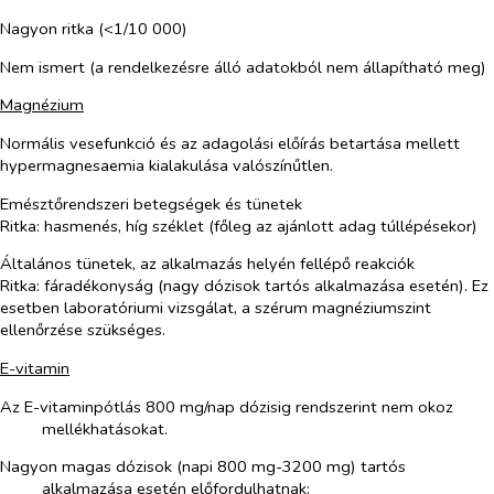
Nagyon ritka (<1/10 000)
Nem ismert (a rendelkezésre álló adatokból nem állapítható meg)
Magnézium
Normális vesefunkció és az adagolási előírás betartása mellett
hypermagnesaemia kialakulása valószínűtlen.
Emésztőrendszeri betegségek és tünetek
Ritka: hasmenés, híg széklet (főleg az ajánlott adag túllépésekor)
Általános tünetek, az alkalmazás helyén fellépő reakciók
Ritka: fáradékonyság (nagy dózisok tartós alkalmazása esetén). Ez
esetben laboratóriumi vizsgálat, a szérum magnéziumszint
ellenőrzése szükséges.
E-vitamin
Az E-vitaminpótlás 800 mg/nap dózisig rendszerint nem okoz
mellékhatásokat.
Nagyon magas dózisok (napi 800 mg-3200 mg) tartós
alkalmazása esetén előfordulhatnak: