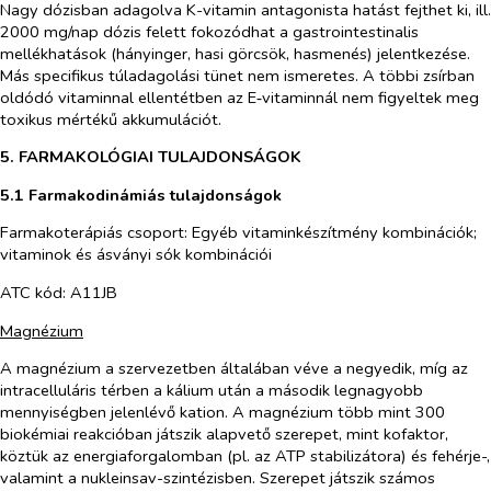
Nagy dózisban adagolva K-vitamin antagonista hatást fejthet ki, ill.
2000 mg/nap dózis felett fokozódhat a gastrointestinalis
mellékhatások (hányinger, hasi görcsök, hasmenés) jelentkezése.
Más specifikus túladagolási tünet nem ismeretes. A többi zsírban
oldódó vitaminnal ellentétben az E‑vitaminnál nem figyeltek meg
toxikus mértékű akkumulációt.
5. FARMAKOLÓGIAI TULAJDONSÁGOK
5.1 Farmakodinámiás tulajdonságok
Farmakoterápiás csoport: Egyéb vitaminkészítmény kombinációk;
vitaminok és ásványi sók kombinációi
ATC kód: A11JB
Magnézium
A magnézium a szervezetben általában véve a negyedik, míg az
intracelluláris térben a kálium után a második legnagyobb
mennyiségben jelenlévő kation. A magnézium több mint 300
biokémiai reakcióban játszik alapvető szerepet, mint kofaktor,
köztük az energiaforgalomban (pl. az ATP stabilizátora) és fehérje-,
valamint a nukleinsav-szintézisben. Szerepet játszik számos