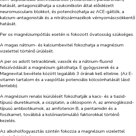
hatását, antagonizálhatja a szukcinilkolin által előidézett
neuromuscularis blokkot, és potencírozhatja az ACE-gátlók, a
kalcium-antagonisták és a nitrátszármazékok vérnyomáscsökkentő
hatását.
Per os magnéziumpótlás esetén is fokozott óvatosság szükséges.
A magas nátrium- és kalciumbevitel fokozhatja a magnézium
vizelettel történő ürülését.
A per os adott tetraciklinek, vassók és a nátrium-fluorid
felszívódását a magnézium gátolhatja. E gyógyszerek és a
Magnevital bevétele között legalább 3 órának kell eltelnie. (Az E-
vitamin tartalom és a vaspótlás potenciális kölcsönhatását lásd
lentebb).
A magnézium renalis kiürülését fokozhatják a kacs- és a tiazid-
típusú diuretikumok, a ciszplatin, a ciklosporin A, az aminoglikozid-
típusú antibiotikumok, az amfotericin B, a pentamidin és a
foszkarnet, továbbá a kolóniastimuláló faktorokkal történő
kezelés.
Az alkoholfogyasztás szintén fokozza a magnézium vizelettel