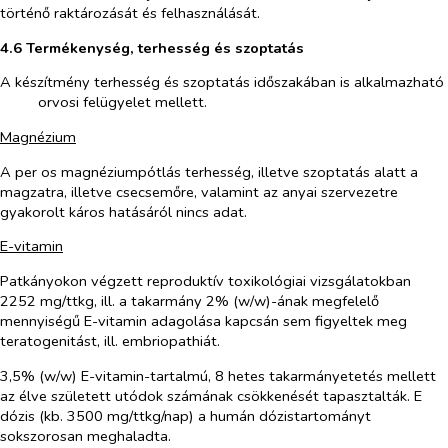
történő raktározását és felhasználását.
4.6 Termékenység, terhesség és szoptatás
A készítmény terhesség és szoptatás időszakában is alkalmazható
orvosi felügyelet mellett.
Magnézium
A per os magnéziumpótlás terhesség, illetve szoptatás alatt a
magzatra, illetve csecsemőre, valamint az anyai szervezetre
gyakorolt káros hatásáról nincs adat.
E-vitamin
Patkányokon végzett reproduktív toxikológiai vizsgálatokban
2252 mg/ttkg, ill. a takarmány 2% (w/w)-ának megfelelő
mennyiségű E-vitamin adagolása kapcsán sem figyeltek meg
teratogenitást, ill. embriopathiát.
3,5% (w/w) E-vitamin-tartalmú, 8 hetes takarmányetetés mellett
az élve született utódok számának csökkenését tapasztalták. E
dózis (kb. 3500 mg/ttkg/nap) a humán dózistartományt
sokszorosan meghaladta.