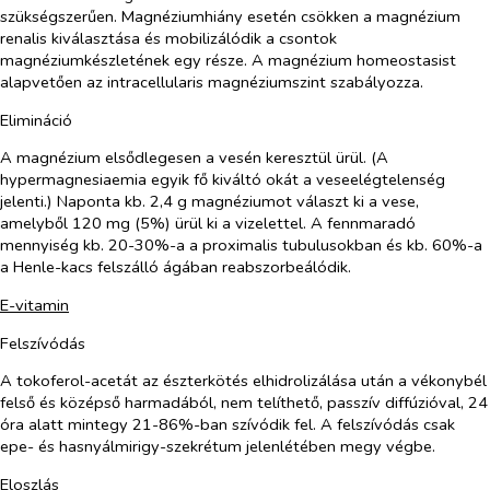
szükségszerűen. Magnéziumhiány esetén csökken a magnézium
renalis kiválasztása és mobilizálódik a csontok
magnéziumkészletének egy része. A magnézium homeostasist
alapvetően az intracellularis magnéziumszint szabályozza.
Elimináció
A magnézium elsődlegesen a vesén keresztül ürül. (A
hypermagnesiaemia egyik fő kiváltó okát a veseelégtelenség
jelenti.) Naponta kb. 2,4 g magnéziumot választ ki a vese,
amelyből 120 mg (5%) ürül ki a vizelettel. A fennmaradó
mennyiség kb. 20-30%-a a proximalis tubulusokban és kb. 60%-a
a Henle-kacs felszálló ágában reabszorbeálódik.
E-vitamin
Felszívódás
A tokoferol-acetát az észterkötés elhidrolizálása után a vékonybél
felső és középső harmadából, nem telíthető, passzív diffúzióval, 24
óra alatt mintegy 21-86%-ban szívódik fel. A felszívódás csak
epe- és hasnyálmirigy-szekrétum jelenlétében megy végbe.
Eloszlás