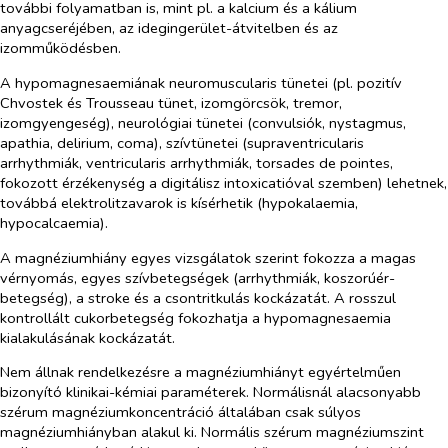
további folyamatban is, mint pl. a kalcium és a kálium
anyagcseréjében, az idegingerület-átvitelben és az
izomműködésben.
A hypomagnesaemiának neuromuscularis tünetei (pl. pozitív
Chvostek és Trousseau tünet, izomgörcsök, tremor,
izomgyengeség), neurológiai tünetei (convulsiók, nystagmus,
apathia, delirium, coma), szívtünetei (supraventricularis
arrhythmiák, ventricularis arrhythmiák, torsades de pointes,
fokozott érzékenység a digitálisz intoxicatióval szemben) lehetnek,
továbbá elektrolitzavarok is kísérhetik (hypokalaemia,
hypocalcaemia).
A magnéziumhiány egyes vizsgálatok szerint fokozza a magas
vérnyomás, egyes szívbetegségek (arrhythmiák, koszorúér-
betegség), a stroke és a csontritkulás kockázatát. A rosszul
kontrollált cukorbetegség fokozhatja a hypomagnesaemia
kialakulásának kockázatát.
Nem állnak rendelkezésre a magnéziumhiányt egyértelműen
bizonyító klinikai-kémiai paraméterek. Normálisnál alacsonyabb
szérum magnéziumkoncentráció általában csak súlyos
magnéziumhiányban alakul ki. Normális szérum magnéziumszint