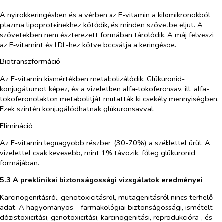
A nyirokkeringésben és a vérben az E-vitamin a kilomikronokból
plazma lipoproteinekhez kötődik, és minden szövetbe eljut. A
szövetekben nem észterezett formában tárolódik. A máj felveszi
az E‑vitamint és LDL-hez kötve bocsátja a keringésbe.
Biotranszformáció
Az E-vitamin kismértékben metabolizálódik. Glükuronid-
konjugátumot képez, és a vizeletben alfa‑tokoferonsav, ill. alfa-
tokoferonolakton metabolitját mutatták ki csekély mennyiségben.
Ezek szintén konjugálódhatnak glükuronsavval.
Elimináció
Az E-vitamin legnagyobb részben (30-70%) a széklettel ürül. A
vizelettel csak kevesebb, mint 1% távozik, főleg glükuronid
formájában.
5.3 A preklinikai biztonságossági vizsgálatok eredményei
Karcinogenitásról, genotoxicitásról, mutagenitásról nincs terhelő
adat. A hagyományos – farmakológiai biztonságossági, ismételt
dózistoxicitási, genotoxicitási, karcinogenitási, reprodukcióra-, és