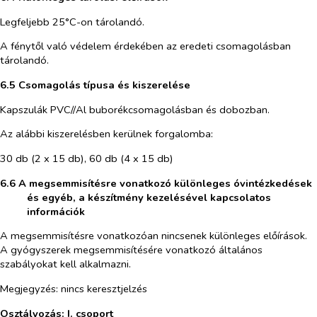
Legfeljebb 25°C-on tárolandó.
A fénytől való védelem érdekében az eredeti csomagolásban
tárolandó.
6.5 Csomagolás típusa és kiszerelése
Kapszulák PVC//Al buborékcsomagolásban és dobozban.
Az alábbi kiszerelésben kerülnek forgalomba:
30 db (2 x 15 db), 60 db (4 x 15 db)
6.6 A megsemmisítésre vonatkozó különleges óvintézkedések
és egyéb, a készítmény kezelésével kapcsolatos
információk
A megsemmisítésre vonatkozóan nincsenek különleges előírások.
A gyógyszerek megsemmisítésére vonatkozó általános
szabályokat kell alkalmazni.
Megjegyzés: nincs keresztjelzés
Osztályozás: I. csoport