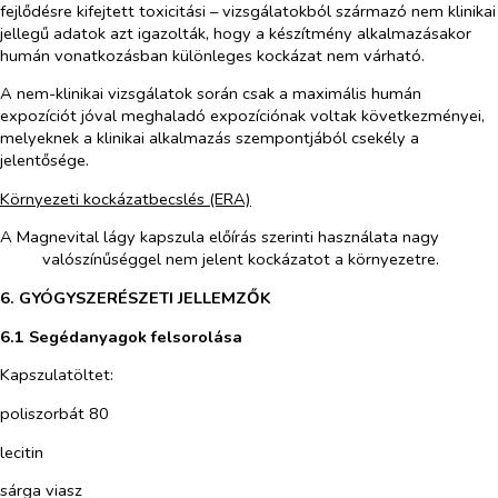
fejlődésre kifejtett toxicitási – vizsgálatokból származó nem klinikai
jellegű adatok azt igazolták, hogy a készítmény alkalmazásakor
humán vonatkozásban különleges kockázat nem várható.
A nem-klinikai vizsgálatok során csak a maximális humán
expozíciót jóval meghaladó expozíciónak voltak következményei,
melyeknek a klinikai alkalmazás szempontjából csekély a
jelentősége.
Környezeti kockázatbecslés (ERA)
A Magnevital lágy kapszula előírás szerinti használata nagy
valószínűséggel nem jelent kockázatot a környezetre.
6. GYÓGYSZERÉSZETI JELLEMZŐK
6.1 Segédanyagok felsorolása
Kapszulatöltet:
poliszorbát 80
lecitin
sárga viasz