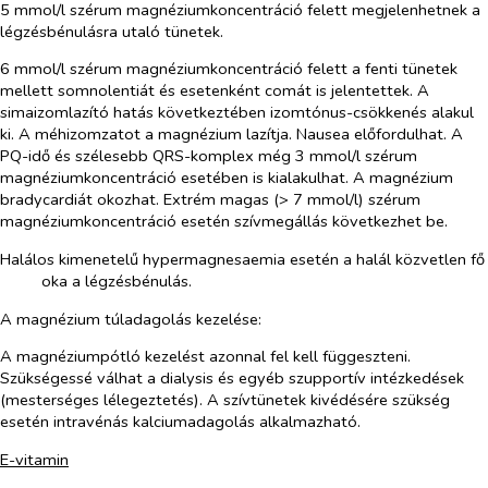
5 mmol/l szérum magnéziumkoncentráció felett megjelenhetnek a
légzésbénulásra utaló tünetek.
6 mmol/l szérum magnéziumkoncentráció felett a fenti tünetek
mellett somnolentiát és esetenként comát is jelentettek. A
simaizomlazító hatás következtében izomtónus-csökkenés alakul
ki. A méhizomzatot a magnézium lazítja. Nausea előfordulhat. A
PQ-idő és szélesebb QRS-komplex még 3 mmol/l szérum
magnéziumkoncentráció esetében is kialakulhat. A magnézium
bradycardiát okozhat. Extrém magas (> 7 mmol/l) szérum
magnéziumkoncentráció esetén szívmegállás következhet be.
Halálos kimenetelű hypermagnesaemia esetén a halál közvetlen fő
oka a légzésbénulás.
A magnézium túladagolás kezelése:
A magnéziumpótló kezelést azonnal fel kell függeszteni.
Szükségessé válhat a dialysis és egyéb szupportív intézkedések
(mesterséges lélegeztetés). A szívtünetek kivédésére szükség
esetén intravénás kalciumadagolás alkalmazható.
E-vitamin