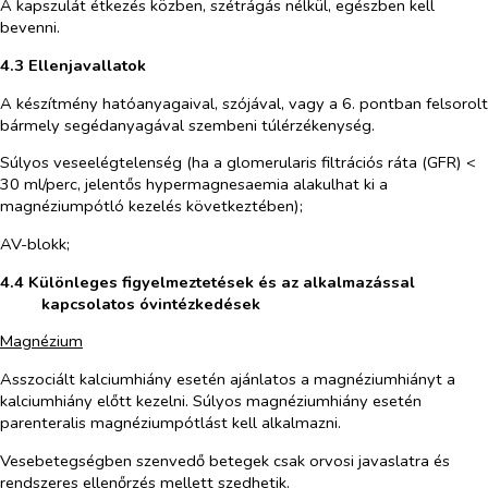
A kapszulát étkezés közben, szétrágás nélkül, egészben kell
bevenni.
4.3 Ellenjavallatok
A készítmény hatóanyagaival, szójával, vagy a 6. pontban felsorolt
bármely segédanyagával szembeni túlérzékenység.
Súlyos veseelégtelenség (ha a glomerularis filtrációs ráta (GFR) <
30 ml/perc, jelentős hypermagnesaemia alakulhat ki a
magnéziumpótló kezelés következtében);
AV-blokk;
4.4 Különleges figyelmeztetések és az alkalmazással
kapcsolatos óvintézkedések
Magnézium
Asszociált kalciumhiány esetén ajánlatos a magnéziumhiányt a
kalciumhiány előtt kezelni. Súlyos magnéziumhiány esetén
parenteralis magnéziumpótlást kell alkalmazni.
Vesebetegségben szenvedő betegek csak orvosi javaslatra és
rendszeres ellenőrzés mellett szedhetik.