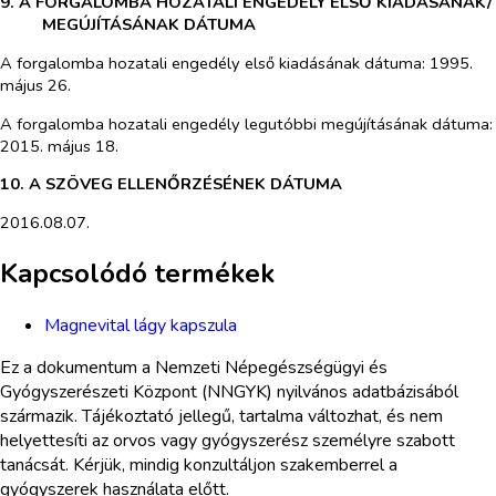
9. A FORGALOMBA HOZATALI ENGEDÉLY ELSŐ KIADÁSÁNAK/
MEGÚJÍTÁSÁNAK DÁTUMA
A forgalomba hozatali engedély első kiadásának dátuma: 1995.
május 26.
A forgalomba hozatali engedély legutóbbi megújításának dátuma:
2015. május 18.
10. A SZÖVEG ELLENŐRZÉSÉNEK DÁTUMA
2016.08.07.
Kapcsolódó termékek
Magnevital lágy kapszula
Ez a dokumentum a Nemzeti Népegészségügyi és
Gyógyszerészeti Központ (NNGYK) nyilvános adatbázisából
származik. Tájékoztató jellegű, tartalma változhat, és nem
helyettesíti az orvos vagy gyógyszerész személyre szabott
tanácsát. Kérjük, mindig konzultáljon szakemberrel a
gyógyszerek használata előtt.