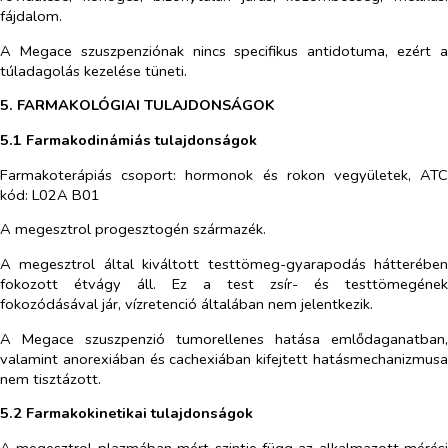
fájdalom.
A Megace szuszpenziónak nincs specifikus antidotuma, ezért a
túladagolás kezelése tüneti.
5. FARMAKOLÓGIAI TULAJDONSÁGOK
5.1 Farmakodinámiás tulajdonságok
Farmakoterápiás csoport: hormonok és rokon vegyületek, ATC
kód: L02A B01
A megesztrol progesztogén származék.
A megesztrol által kiváltott testtömeg-gyarapodás hátterében
fokozott étvágy áll. Ez a test zsír- és testtömegének
fokozódásával jár, vízretenció általában nem jelentkezik.
A Megace szuszpenzió tumorellenes hatása emlődaganatban,
valamint anorexiában és cachexiában kifejtett hatásmechanizmusa
nem tisztázott.
5.2 Farmakokinetikai tulajdonságok
A megesztrol plazmában mért szintje függ az alkalmazott mérési