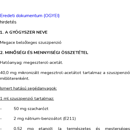
Eredeti dokumentum (OGYEI)
hirdetés
1. A GYÓGYSZER NEVE
Megace belsőleges szuszpenzió
2. MINŐSÉGI ÉS MENNYISÉGI ÖSSZETÉTEL
Hatóanyag: megeszterol-acetát.
40,0 mg mikronizált megesztrol-acetátot tartalmaz a szuszpenzió
milliliterenként.
Ismert hatású segédanyagok:
1 ml szuszpenzió tartalmaz:
-​
50 mg szacharózt
-​
2 mg nátrium-benzoátot (E211)
-​
0,52 mg etanolt (a természetes és mesterséges