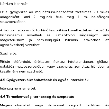
Nátrium-benzoát
Ez a gyógyszer 40 mg nátrium-benzoátot tartalmaz 20 ml-es
adagonként, ami 2 mg-nak felel meg 1 ml belsőleges
szuszpenzióban.
A bilirubin albuminről történő leszorítása következtében fokozódó
bilirubinaemia növelheti az újszülöttkori sárgaságot, ami
magicterushoz (a nem-konjugált bilirubin lerakódása az
agyszövetben) vezethet.
Szacharóz
Ritkán előforduló, örökletes fruktóz intoleranciában, glükóz-
galaktóz malabszorbcióban vagy szacharáz-izomaltáz hiányban a
készítmény nem szedhető.
4.5 Gyógyszerkölcsönhatások és egyéb interakciók
Jelenleg nem ismertek.
4.6 Termékenység, terhesség és szoptatás
Megesztrol-acetát nagy dózisaival végzett fertilitási és