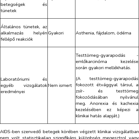
betegségek és
tünetek
Általános tünetek, az
alkalmazás helyén
Gyakori
Asthenia, fájdalom, ödéma
fellépő reakciók
Testtömeg-gyarapodás -
emlőkarcinóma kezelése
során gyakori mellékhatás.
(A testtömeg-gyarapodás
Laboratóriumi és
fokozott étvággyal társul, a
egyéb vizsgálatok
Nem ismert
zsír- és testtömeg
eredményei
fokozódásában nyilvánul
meg. Anorexia és kachexia
kezelésében ez képezi a
klinikai hatás alapját.)
AIDS-ben szenvedő betegek körében végzett klinikai vizsgálatban
nem volt statisztikailag szignifikáns különbség megesztrol vagy