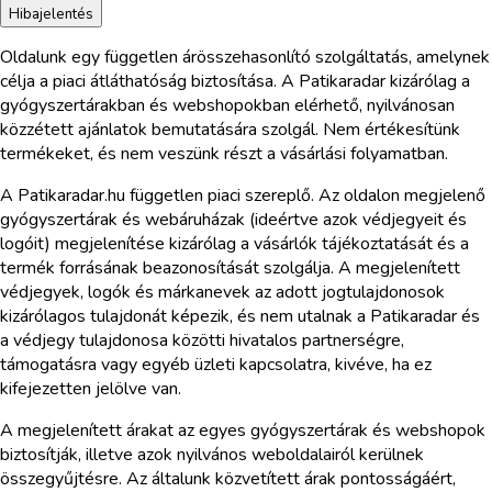
Hibajelentés
Oldalunk egy független árösszehasonlító szolgáltatás, amelynek
célja a piaci átláthatóság biztosítása. A Patikaradar kizárólag a
gyógyszertárakban és webshopokban elérhető, nyilvánosan
közzétett ajánlatok bemutatására szolgál. Nem értékesítünk
termékeket, és nem veszünk részt a vásárlási folyamatban.
A Patikaradar.hu független piaci szereplő. Az oldalon megjelenő
gyógyszertárak és webáruházak (ideértve azok védjegyeit és
logóit) megjelenítése kizárólag a vásárlók tájékoztatását és a
termék forrásának beazonosítását szolgálja. A megjelenített
védjegyek, logók és márkanevek az adott jogtulajdonosok
kizárólagos tulajdonát képezik, és nem utalnak a Patikaradar és
a védjegy tulajdonosa közötti hivatalos partnerségre,
támogatásra vagy egyéb üzleti kapcsolatra, kivéve, ha ez
kifejezetten jelölve van.
A megjelenített árakat az egyes gyógyszertárak és webshopok
biztosítják, illetve azok nyilvános weboldalairól kerülnek
összegyűjtésre. Az általunk közvetített árak pontosságáért,