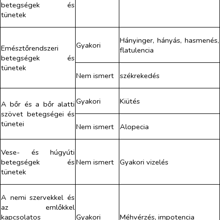
betegségek és
tünetek
Hányinger, hányás, hasmenés,
Gyakori
Emésztőrendszeri
flatulencia
betegségek és
tünetek
Nem ismert
székrekedés
Gyakori
Kiütés
A bőr és a bőr alatti
szövet betegségei és
tünetei
Nem ismert
Alopecia
Vese- és húgyúti
betegségek és
Nem ismert
Gyakori vizelés
tünetek
A nemi szervekkel és
az emlőkkel
kapcsolatos
Gyakori
Méhvérzés, impotencia