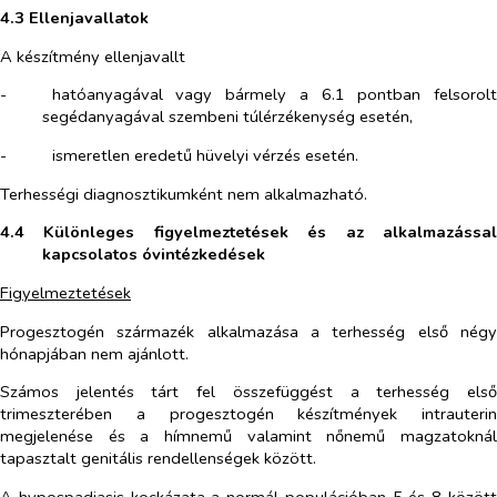
4.3 Ellenjavallatok
A készítmény ellenjavallt
-​
hatóanyagával vagy bármely a 6.1 pontban felsorolt
segédanyagával szembeni túlérzékenység esetén,
-​
ismeretlen eredetű hüvelyi vérzés esetén.
Terhességi diagnosztikumként nem alkalmazható.
4.4 Különleges figyelmeztetések és az alkalmazással
kapcsolatos óvintézkedések
Figyelmeztetések
Progesztogén származék alkalmazása a terhesség első négy
hónapjában nem ajánlott.
Számos jelentés tárt fel összefüggést a terhesség első
trimeszterében a progesztogén készítmények intrauterin
megjelenése és a hímnemű valamint nőnemű magzatoknál
tapasztalt genitális rendellenségek között.