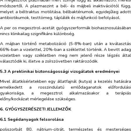
módszertől. A plazmaszint a bél- és májbeli inaktivációtól függ,
melyet a béltraktus motilitása, bélbaktériumok, egyidejűleg adott
antibiotikumok, testtömeg, táplálék és májfunkció befolyásol.
A per os megesztrol-acetát gyógyszerformák biohasznosulásában
nincs klinikailag szignifikáns különbség.
A májban történő metabolizáció (5-8%-ban) után a kiválasztás
66%-ban a vizelettel, 20%-ban a széklettel történik. A bevitt adag
vizeletben vagy székletben meg nem jelenő része légzés által
választódik ki, illetve a zsírszövetben raktározódik.
5.3 A preklinikai biztonságossági vizsgálatok eredményei
Mivel állatkísérletekben egy állatfajnál (kutya) a kezelés hatására
emelkedett a rosszindulatú emlődaganatok előfordulási
gyakorisága, a megesztrol alkalmazásakor a terápiás
előny/kockázat mérlegelése szükséges.
6. GYÓGYSZERÉSZETI JELLEMZŐK
6.1 Segédanyagok felsorolása
poliszorbát 80, nátrium-citrát, természetes és mesterséges