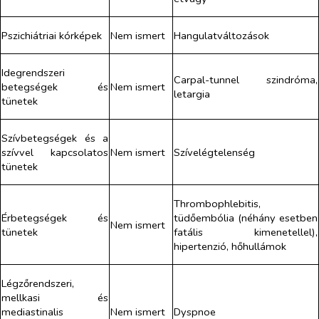
Pszichiátriai kórképek
Nem ismert
Hangulatváltozások
Idegrendszeri
Carpal-tunnel szindróma,
betegségek és
Nem ismert
letargia
tünetek
Szívbetegségek és a
szívvel kapcsolatos
Nem ismert
Szívelégtelenség
tünetek
Thrombophlebitis,
Érbetegségek és
tüdőembólia (néhány esetben
Nem ismert
tünetek
fatális kimenetellel),
hipertenzió, hőhullámok
Légzőrendszeri,
mellkasi és
mediastinalis
Nem ismert
Dyspnoe