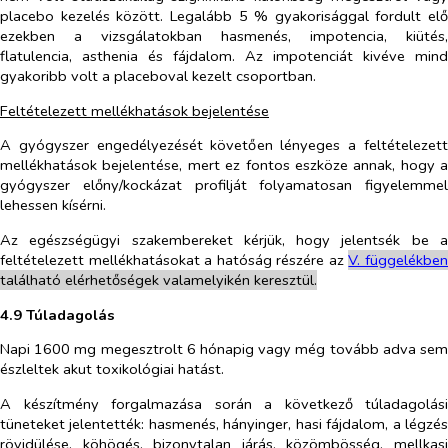
placebo kezelés között. Legalább 5 % gyakorisággal fordult elő
ezekben a vizsgálatokban hasmenés, impotencia, kiütés,
flatulencia, asthenia és fájdalom. Az impotenciát kivéve mind
gyakoribb volt a placeboval kezelt csoportban.
Feltételezett mellékhatások bejelentése
A gyógyszer engedélyezését követően lényeges a feltételezett
mellékhatások bejelentése, mert ez fontos eszköze annak, hogy a
gyógyszer előny/kockázat profilját folyamatosan figyelemmel
lehessen kísérni.
Az egészségügyi szakembereket kérjük, hogy jelentsék be a
feltételezett mellékhatásokat a hatóság részére az
V. füg
g
el
é
kbe
található elérhetőségek valamelyikén keresztül.
4.9 Túladagolás
Napi 1600 mg megesztrolt 6 hónapig vagy még tovább adva sem
észleltek akut toxikológiai hatást.
A készítmény forgalmazása során a következő túladagolási
tüneteket jelentették: hasmenés, hányinger, hasi fájdalom, a légzés
rövidülése, köhögés, bizonytalan járás, közömbösség, mellkasi