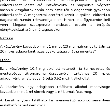
előfordulását idézte elő. Patkányokkal és majmokkal végzett
hasonló vizsgálatok során nem észlelték a daganatok gyakoribb
előfordulását. A megesztrol-acetáttal kezelt kutyáknál előforduló
daganatok humán relevanciája nem ismert, de figyelembe kell
venni Megace szuszpenzió rendelése esetén a terápiás
előny/kockázat arány mérlegelésekor.
Nátrium
A készítmény kevesebb, mint 1 mmol (23 mg) nátriumot tartalmaz
20 ml-es adagonként, azaz gyakorlatilag „nátriummentes”.
Etanol
Ez a készítmény 10,4 mg alkoholt (etanolt) (a természetes és
mesterséges citromaroma összetevője) tartalmaz 20 ml-es
adagonként, amely egyenértékű 0,52 mg/ml alkohollal.
A készítmény egy adagjában található alkohol mennyisége
kevesebb, mint 1 ml sörnek vagy 1 ml bornak felel meg.
A készítményben található kis mennyiségű alkohol semmilyen
észlelhető hatást nem okoz.