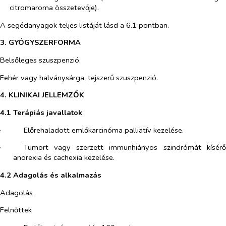
citromaroma összetevője).
A segédanyagok teljes listáját lásd a 6.1 pontban.
3. GYÓGYSZERFORMA
Belsőleges szuszpenzió.
Fehér vagy halványsárga, tejszerű szuszpenzió.
4. KLINIKAI JELLEMZŐK
4.1 Terápiás javallatok
·​
Előrehaladott emlőkarcinóma palliatív kezelése.
·​
Tumort vagy szerzett immunhiányos szindrómát kísérő
anorexia és cachexia kezelése.
4.2 Adagolás és alkalmazás
Adagolás
Felnőttek