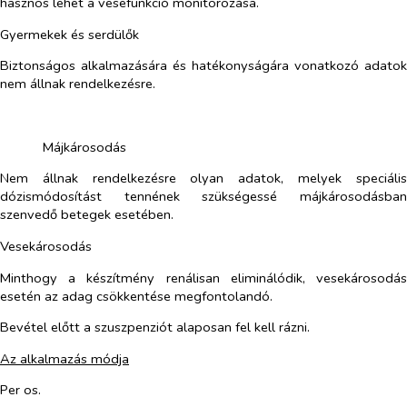
hasznos lehet a vesefunkció monitorozása.
Gyermekek és serdülők
Biztonságos alkalmazására és hatékonyságára vonatkozó adatok
nem állnak rendelkezésre.
​
​
Májkárosodás
Nem állnak rendelkezésre olyan adatok, melyek speciális
dózismódosítást tennének szükségessé májkárosodásban
szenvedő betegek esetében.
Vesekárosodás
Minthogy a készítmény renálisan eliminálódik, vesekárosodás
esetén az adag csökkentése megfontolandó.
Bevétel előtt a szuszpenziót alaposan fel kell rázni.
Az alkalmazás módja
Per os.