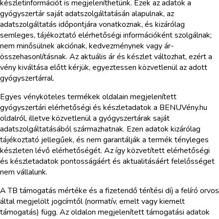
készletinformációt is megjeleníthetünk. Ezek az adatok a
gyógyszertár saját adatszolgáltatásán alapulnak, az
adatszolgáltatás időpontjára vonatkoznak, és kizárólag
semleges, tájékoztató elérhetőségi információként szolgálnak;
nem minősülnek akciónak, kedvezménynek vagy ár-
összehasonlításnak. Az aktuális ár és készlet változhat, ezért a
vény kiváltása előtt kérjük, egyeztessen közvetlenül az adott
gyógyszertárral.
Egyes vényköteles termékek oldalain megjelenített
gyógyszertári elérhetőségi és készletadatok a BENUVény.hu
oldalról, illetve közvetlenül a gyógyszertárak saját
adatszolgáltatásából származhatnak. Ezen adatok kizárólag
tájékoztató jellegűek, és nem garantálják a termék tényleges
készleten lévő elérhetőségét. Az így közvetített elérhetőségi
és készletadatok pontosságáért és aktualitásáért felelősséget
nem vállalunk.
A TB támogatás mértéke és a fizetendő térítési díj a felíró orvos
által megjelölt jogcímtől (normatív, emelt vagy kiemelt
támogatás) függ. Az oldalon megjelenített támogatási adatok