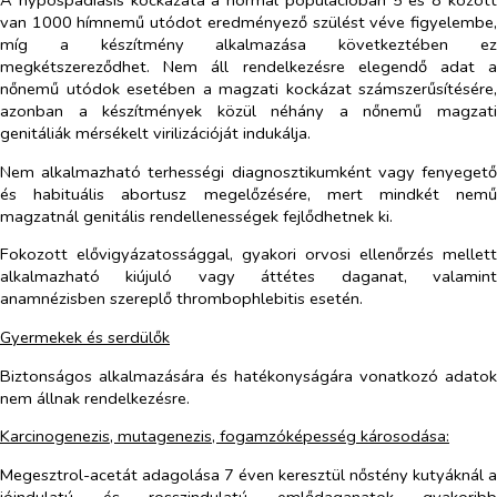
A hypospadiasis kockázata a normál populációban 5 és 8 között
van 1000 hímnemű utódot eredményező szülést véve figyelembe,
míg a készítmény alkalmazása következtében ez
megkétszereződhet. Nem áll rendelkezésre elegendő adat a
nőnemű utódok esetében a magzati kockázat számszerűsítésére,
azonban a készítmények közül néhány a nőnemű magzati
genitáliák mérsékelt virilizációját indukálja.
Nem alkalmazható terhességi diagnosztikumként vagy fenyegető
és habituális abortusz megelőzésére, mert mindkét nemű
magzatnál genitális rendellenességek fejlődhetnek ki.
Fokozott elővigyázatossággal, gyakori orvosi ellenőrzés mellett
alkalmazható kiújuló vagy áttétes daganat, valamint
anamnézisben szereplő thrombophlebitis esetén.
Gyermekek és serdülők
Biztonságos alkalmazására és hatékonyságára vonatkozó adatok
nem állnak rendelkezésre.
Karcinogenezis, mutagenezis, fogamzóképesség károsodása:
Megesztrol-acetát adagolása 7 éven keresztül nőstény kutyáknál a
jóindulatú és rosszindulatú emlődaganatok gyakoribb