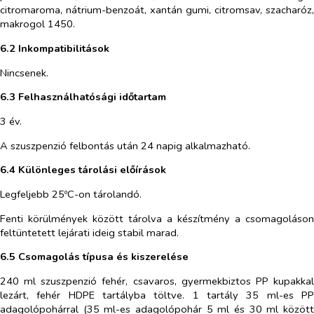
citromaroma, nátrium-benzoát, xantán gumi, citromsav, szacharóz,
makrogol 1450.
6.2 Inkompatibilitások
Nincsenek.
6.3 Felhasználhatósági időtartam
3 év.
A szuszpenzió felbontás után 24 napig alkalmazható.
6.4 Különleges tárolási előírások
Legfeljebb 25ºC-on tárolandó.
Fenti körülmények között tárolva a készítmény a csomagoláson
feltüntetett lejárati ideig stabil marad.
6.5 Csomagolás típusa és kiszerelése
240 ml szuszpenzió fehér, csavaros, gyermekbiztos PP kupakkal
lezárt, fehér HDPE tartályba töltve. 1 tartály 35 ml-es PP
adagolópohárral (35 ml-es adagolópohár 5 ml és 30 ml között