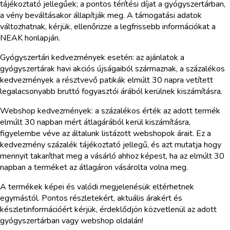
tájékoztató jellegűek; a pontos térítési díjat a gyógyszertárban,
a vény beváltásakor állapítják meg. A támogatási adatok
változhatnak, kérjük, ellenőrizze a legfrissebb információkat a
NEAK honlapján.
Gyógyszertári kedvezmények esetén: az ajánlatok a
gyógyszertárak havi akciós újságaiból származnak, a százalékos
kedvezmények a résztvevő patikák elmúlt 30 napra vetített
legalacsonyabb bruttó fogyasztói árából kerülnek kiszámításra.
Webshop kedvezmények: a százalékos érték az adott termék
elmúlt 30 napban mért átlagárából kerül kiszámításra,
figyelembe véve az általunk listázott webshopok árait. Ez a
kedvezmény százalék tájékoztató jellegű, és azt mutatja hogy
mennyit takaríthat meg a vásárló ahhoz képest, ha az elmúlt 30
napban a terméket az átlagáron vásárolta volna meg.
A termékek képei és valódi megjelenésük eltérhetnek
egymástól. Pontos részletekért, aktuális árakért és
készletinformációért kérjük, érdeklődjön közvetlenül az adott
gyógyszertárban vagy webshop oldalán!