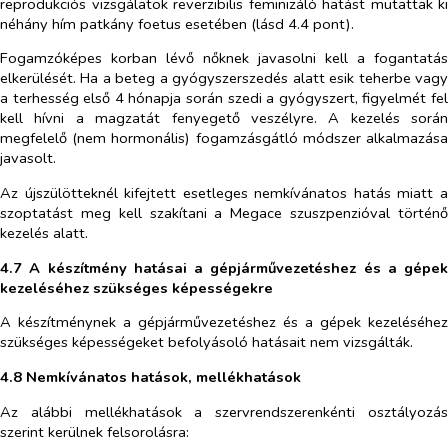
reprodukciós vizsgálatok reverzibilis feminizáló hatást mutattak ki
néhány hím patkány foetus esetében (lásd 4.4 pont).
Fogamzóképes korban lévő nőknek javasolni kell a fogantatás
elkerülését. Ha a beteg a gyógy​szerszedés alatt esik teherbe vagy
a terhesség első 4 hónapja során szedi a gyógyszert, figyelmét fel
kell hívni a magzatát fenyegető veszélyre. A kezelés során
megfelelő (nem hormonális) fogamzásgátló módszer alkalmazása
javasolt.
Az újszülötteknél kifejtett esetleges nemkívánatos hatás miatt a
szoptatást meg kell szakítani a Megace szuszpenzióval történő
kezelés alatt.
4.7 A készítmény hatásai a gépjárművezetéshez és a gépek
kezeléséhez szükséges képességekre
A készítménynek a gépjárművezetéshez és a gépek kezeléséhez
szükséges képességeket befolyásoló hatásait nem vizsgálták.
4.8 Nemkívánatos hatások, mellékhatások
Az alábbi mellékhatások a szervrendszerenkénti osztályozás
szerint kerülnek felsorolásra: