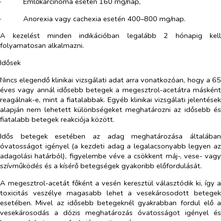
·​
Emlőkarcinóma
esetén 160 mg/nap,
·​
Anorexia vagy cachexia
esetén 400–800 mg/nap.
A kezelést minden indikációban legalább 2 hónapig kell
folyamatosan alkalmazni.
Idősek
Nincs elegendő klinikai vizsgálati adat arra vonatkozóan, hogy a 65
éves vagy annál idősebb betegek a megesztrol-acetátra másként
reagálnak-e, mint a fiatalabbak. Egyéb klinikai vizsgálati jelentések
alapján nem lehetett különbségeket meghatározni az idősebb és
fiatalabb betegek reakciója között.
Idős betegek esetében az adag meghatározása általában
óvatosságot igényel (a kezdeti adag a legalacsonyabb legyen az
adagolási határból), figyelembe véve a csökkent máj-, vese- vagy
szívműködés és a kísérő betegségek gyakoribb előfordulását.
A megesztrol-acetát főként a vesén keresztül választódik ki, így a
toxicitás veszélye magasabb lehet a vesekárosodott betegek
esetében. Mivel az idősebb betegeknél gyakrabban fordul elő a
vesekárosodás a dózis meghatározás óvatosságot igényel és