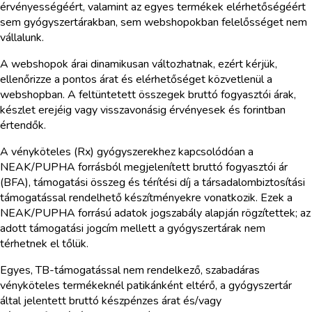
érvényességéért, valamint az egyes termékek elérhetőségéért
sem gyógyszertárakban, sem webshopokban felelősséget nem
vállalunk.
A webshopok árai dinamikusan változhatnak, ezért kérjük,
ellenőrizze a pontos árat és elérhetőséget közvetlenül a
webshopban. A feltüntetett összegek bruttó fogyasztói árak,
készlet erejéig vagy visszavonásig érvényesek és forintban
értendők.
A vényköteles (Rx) gyógyszerekhez kapcsolódóan a
NEAK/PUPHA forrásból megjelenített bruttó fogyasztói ár
(BFA), támogatási összeg és térítési díj a társadalombiztosítási
támogatással rendelhető készítményekre vonatkozik. Ezek a
NEAK/PUPHA forrású adatok jogszabály alapján rögzítettek; az
adott támogatási jogcím mellett a gyógyszertárak nem
térhetnek el tőlük.
Egyes, TB-támogatással nem rendelkező, szabadáras
vényköteles termékeknél patikánként eltérő, a gyógyszertár
által jelentett bruttó készpénzes árat és/vagy