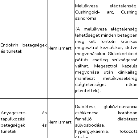
Mellékvese elégtelenség,
Cushingoid- arc, Cushing
szindróma
(A mellékvese elégtelenség
lehetőségét minden betegben
meg kell fontolni krónikus
Endokrin betegségek
megesztrol kezeléskor, illetve
Nem ismert
és tünetek
megvonásakor. Glükokortikoid
pótlás esetleg szükségessé
válhat. Megesztrol kezelés
megvonása után klinikailag
manifeszt mellékvesekéreg
elégtelenséget ritkán
jelentettek.).
Diabétesz, glükóztolerancia
Anyagcsere- és
csökkenése, korábban
táplálkozási
fennálló diabétesz
Nem ismert
betegségek és
súlyosbodása,
tünetek
hyperglykaemia, fokozott
étvágy