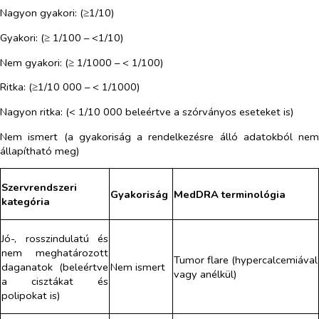
Nagyon gyakori: (≥1/10)
Gyakori: (≥ 1/100 – <1/10)
Nem gyakori: (≥ 1/1000 – < 1/100)
Ritka: (≥1/10 000 – < 1/1000)
Nagyon ritka: (< 1/10 000 beleértve a szórványos eseteket is)
Nem ismert (a gyakoriság a rendelkezésre álló adatokból nem
állapítható meg)
Szervrendszeri
Gyakoriság
MedDRA terminológia
kategória
Jó-, rosszindulatú és
nem meghatározott
Tumor flare (hypercalcemiával
daganatok (beleértve
Nem ismert
vagy anélkül)
a cisztákat és
polipokat is)