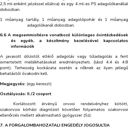
2,5 ml-enként jelzéssel ellátva) és egy 4 ml-es PS adagolókanállal
dobozban.
1 műanyag tartály, 1 műanyag adagolópohár és 1 műanyag
adagolókanál dobozban.
6.6 A megsemmisítésre vonatkozó különleges óvintézkedések
és egyéb, a készítmény kezelésével kapcsolatos
információk
A javasolt dózistól eltérő adagolás vagy túladagolás a fent
ismertetett mellékhatásokat eredményezheti. (lásd 4.4 és 4.8
pont). Terhesség kockázata esetén a nőknek az ilyen jellegű
behatástól óvakodni kell.
Megjegyzés:
(egy kereszt)
Osztályozás:
II./2 csoport
​
Korlátozott érvényű orvosi rendelvényhez kötött,
szakorvosi kórházi diagnózist követően folyamatos szakorvosi
ellenőrzés mellett alkalmazható gyógyszer (Sz).
7. A FORGALOMBAHOZATALI ENGEDÉLY JOGOSULTJA