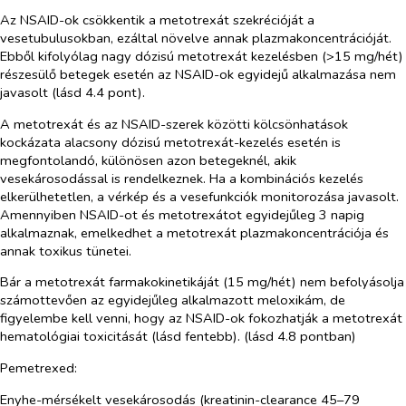
Az NSAID-ok csökkentik a metotrexát szekrécióját a
vesetubulusokban, ezáltal növelve annak plazmakoncentrációját.
Ebből kifolyólag nagy dózisú metotrexát kezelésben (>15 mg/hét)
részesülő betegek esetén az NSAID-ok egyidejű alkalmazása nem
javasolt (lásd 4.4 pont).
A metotrexát és az NSAID-szerek közötti kölcsönhatások
kockázata alacsony dózisú metotrexát-kezelés esetén is
megfontolandó, különösen azon betegeknél, akik
vesekárosodással is rendelkeznek. Ha a kombinációs kezelés
elkerülhetetlen, a vérkép és a vesefunkciók monitorozása javasolt.
Amennyiben NSAID-ot és metotrexátot egyidejűleg 3 napig
alkalmaznak, emelkedhet a metotrexát plazmakoncentrációja és
annak toxikus tünetei.
Bár a metotrexát farmakokinetikáját (15 mg/hét) nem befolyásolja
számottevően az egyidejűleg alkalmazott meloxikám, de
figyelembe kell venni, hogy az NSAID-ok fokozhatják a metotrexát
hematológiai toxicitását (lásd fentebb). (lásd 4.8 pontban)
Pemetrexed:
Enyhe-mérsékelt vesekárosodás (kreatinin-clearance 45–79