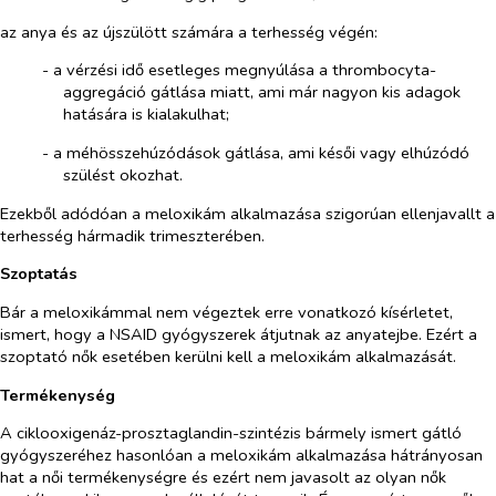
az anya és az újszülött számára a terhesség végén:
-​
a vérzési idő esetleges megnyúlása a thrombocyta-
aggregáció gátlása miatt, ami már nagyon kis adagok
hatására is kialakulhat;
-​
a méhösszehúzódások gátlása, ami késői vagy elhúzódó
szülést okozhat.
Ezekből adódóan a meloxikám alkalmazása szigorúan ellenjavallt a
terhesség hármadik trimeszterében.
Szoptatás
Bár a meloxikámmal nem végeztek erre vonatkozó kísérletet,
ismert, hogy a NSAID gyógyszerek átjutnak az anyatejbe. Ezért a
szoptató nők esetében kerülni kell a meloxikám alkalmazását.
Termékenység
A ciklooxigenáz-prosztaglandin-szintézis bármely ismert gátló
gyógyszeréhez hasonlóan a meloxikám alkalmazása hátrányosan
hat a női termékenységre és ezért nem javasolt az olyan nők