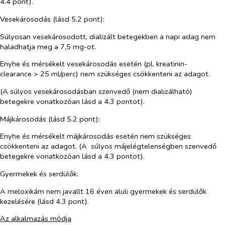
4.4 pont).
Vesekárosodás (lásd 5.2 pont):
Súlyosan vesekárosodott, dializált betegekben a napi adag nem
haladhatja meg a 7,5 mg-ot.
Enyhe és mérsékelt vesekárosodás esetén (pl. kreatinin-
clearance > 25 ml/perc) nem szükséges csökkenteni az adagot.
(A súlyos vesekárosodásban szenvedő (nem dializálható)
betegekre vonatkozóan lásd a 4.3 pontot).
Májkárosodás (lásd 5.2 pont):
Enyhe és mérsékelt májkárosodás esetén nem szükséges
csökkenteni az adagot. (A súlyos májelégtelenségben szenvedő
betegekre vonatkozóan lásd a 4.3 pontot).
Gyermekek és serdülők:
A meloxikám nem javallt 16 éven aluli gyermekek és serdülők
kezelésére (lásd 4.3 pont).
Az alkalmazás módja