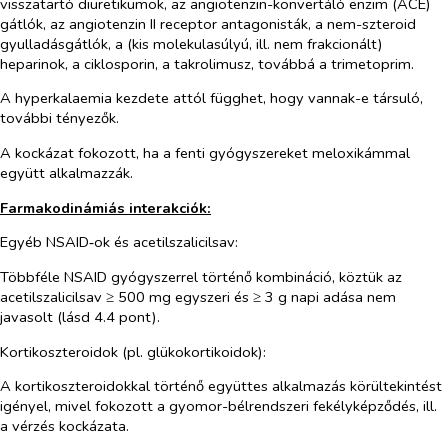
visszatartó diuretikumok, az angiotenzin-konvertáló enzim (ACE)
gátlók, az angiotenzin II receptor antagonisták, a nem-szteroid
gyulladásgátlók, a (kis molekulasúlyú, ill. nem frakcionált)
heparinok, a ciklosporin, a takrolimusz, továbbá a trimetoprim.
A hyperkalaemia kezdete attól függhet, hogy vannak-e társuló,
további tényezők.
A kockázat fokozott, ha a fenti gyógyszereket meloxikámmal
együtt alkalmazzák.
Farmakodinámiás interakciók:
Egyéb NSAID‑ok és acetilszalicilsav
:
Többféle NSAID gyógyszerrel történő kombináció, köztük az
acetilszalicilsav ≥ 500 mg egyszeri és ≥ 3 g napi adása nem
javasolt (lásd 4.4 pont).
Kortikoszteroidok (pl. glükokortikoidok):
A kortikoszteroidokkal történő együttes alkalmazás körültekintést
igényel, mivel fokozott a gyomor-bélrendszeri fekélyképződés, ill.
a vérzés kockázata.