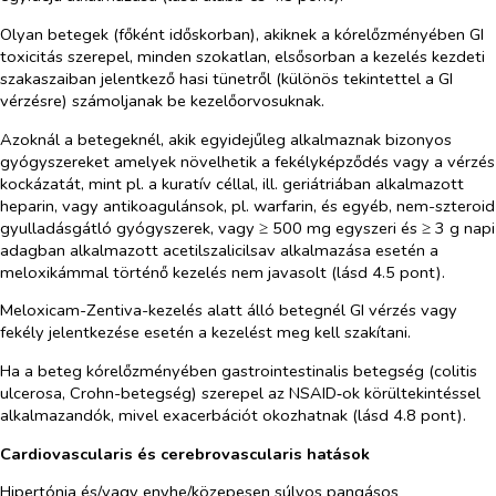
Olyan betegek (főként időskorban), akiknek a kórelőzményében GI
toxicitás szerepel, minden szokatlan, elsősorban a kezelés kezdeti
szakaszaiban jelentkező hasi tünetről (különös tekintettel a GI
vérzésre) számoljanak be kezelőorvosuknak.
Azoknál a betegeknél, akik egyidejűleg alkalmaznak bizonyos
gyógyszereket amelyek növelhetik a fekélyképződés vagy a vérzés
kockázatát, mint pl. a kuratív céllal, ill. geriátriában alkalmazott
heparin, vagy antikoagulánsok, pl. warfarin, és egyéb, nem-szteroid
gyulladásgátló gyógyszerek, vagy ≥ 500 mg egyszeri és ≥ 3 g napi
adagban alkalmazott acetilszalicilsav alkalmazása esetén a
meloxikámmal történő kezelés nem javasolt (lásd 4.5 pont).
Meloxicam-Zentiva-kezelés alatt álló betegnél GI vérzés vagy
fekély jelentkezése esetén a kezelést meg kell szakítani.
Ha a beteg kórelőzményében gastrointestinalis betegség (colitis
ulcerosa, Crohn-betegség) szerepel az NSAID‑ok körültekintéssel
alkalmazandók, mivel exacerbációt okozhatnak (lásd 4.8 pont).
Cardiovascularis és cerebrovascularis hatások
Hipertónia és/vagy enyhe/közepesen súlyos pangásos