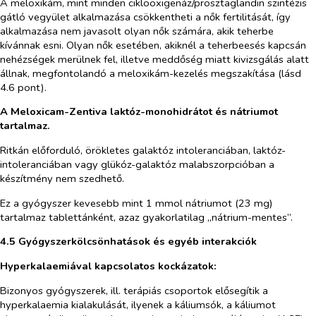
A meloxikám, mint minden ciklooxigenáz/prosztaglandin szintézis
gátló vegyület alkalmazása csökkentheti a nők fertilitását, így
alkalmazása nem javasolt olyan nők számára, akik teherbe
kívánnak esni. Olyan nők esetében, akiknél a teherbeesés kapcsán
nehézségek merülnek fel, illetve meddőség miatt kivizsgálás alatt
állnak, megfontolandó a meloxikám-kezelés megszakítása (lásd
4.6 pont).
A Meloxicam-Zentiva laktóz-monohidrátot és nátriumot
tartalmaz.
Ritkán előforduló, örökletes galaktóz intoleranciában, laktóz-
intoleranciában vagy glükóz-galaktóz malabszorpcióban a
készítmény nem szedhető.
Ez a gyógyszer kevesebb mint 1 mmol nátriumot (23 mg)
tartalmaz tablettánként, azaz gyakorlatilag „nátrium-mentes”.
4.5 Gyógyszerkölcsönhatások és egyéb interakciók
Hyperkalaemiával kapcsolatos kockázatok:
Bizonyos gyógyszerek, ill. terápiás csoportok elősegítik a
hyperkalaemia kialakulását, ilyenek a káliumsók, a káliumot