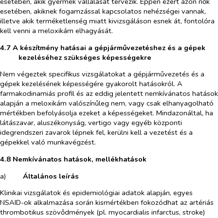
esetében, akik gyermek vállalását tervezik. Éppen ezért azon nők
esetében, akiknek fogamzással kapcsolatos nehézségei vannak,
illetve akik terméketlenség miatt kivizsgáláson esnek át, fontolóra
kell venni a meloxikám elhagyását.
4.7 A készítmény hatásai a gépjárművezetéshez és a gépek
kezeléséhez szükséges képességekre
Nem végeztek specifikus vizsgálatokat a gépjárművezetés és a
gépek kezelésének képességére gyakorolt hatásokról. A
farmakodinamiás profil és az eddig jelentett nemkívánatos hatások
alapján a meloxikám valószínűleg nem, vagy csak elhanyagolható
mértékben befolyásolja ezeket a képességeket. Mindazonáltal, ha
látászavar, aluszékonyság, vertigo vagy egyéb központi
idegrendszeri zavarok lépnek fel, kerülni kell a vezetést és a
gépekkel való munkavégzést.
4.8 Nemkívánatos hatások, mellékhatások
a)​
Általános leírás
Klinikai vizsgálatok és epidemiológiai adatok alapján, egyes
NSAID-ok alkalmazása során kismértékben fokozódhat az artériás
thrombotikus szövődmények (pl. myocardialis infarctus, stroke)