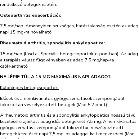
rendelkező betegek esetén.
Osteoarthritis exacerbációi:
7,5 mg/nap. Amennyiben szükséges, hatástalanság esetén az adag
napi 15 mg-ra növelhető.
Rheumatoid arthritis,
spondylitis ankylopoetica:
15 mg/nap (lásd a „Speciális betegcsoportok”c. pontban). Az adag
a terápiás válasz függvényében az adag 7,5 mg/nap-ra
csökkenthető.
NE LÉPJE TÚL A 15 MG MAXIMÁLIS NAPI ADAGOT.
Különleges betegcsoportok:
Idősek és a nemkívánatos gyógyszerhatások szempontjából
fokozottan veszélyeztetett betegek (lásd 5.2 pont):
A rheumatoid arthritis és a spondylitis ankylopoetica hosszú távú
kezelésére ajánlott adag idős betegeknél 7,5 mg. A nemkívánatos
gyógyszerhatás szempontjából fokozottan veszélyeztetett
betegek kezelését napi 7,5 mg-os adaggal kell megkezdeni (lásd