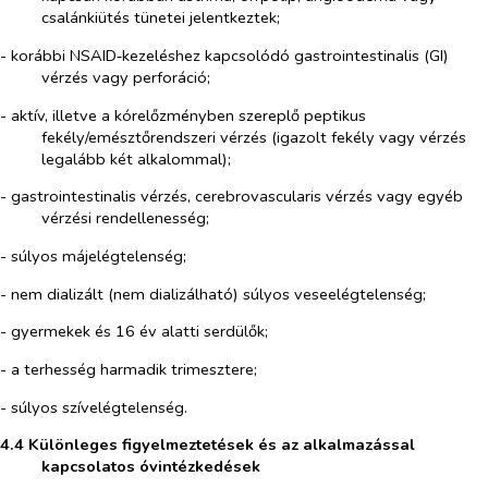
csalánkiütés tünetei jelentkeztek;
- korábbi NSAID‑kezeléshez kapcsolódó gastrointestinalis (GI)
vérzés vagy perforáció;
- aktív, illetve a kórelőzményben szereplő peptikus
fekély/emésztőrendszeri vérzés (igazolt fekély vagy vérzés
legalább két alkalommal);
- gastrointestinalis vérzés, cerebrovascularis vérzés vagy egyéb
vérzési rendellenesség;
- súlyos májelégtelenség;
- nem dializált (nem dializálható) súlyos veseelégtelenség;
- gyermekek és 16 év alatti serdülők;
- a terhesség harmadik trimesztere;
- súlyos szívelégtelenség.
4.4 Különleges figyelmeztetések és az alkalmazással
kapcsolatos óvintézkedések