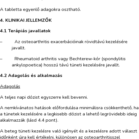
A tabletta egyenlő adagokra osztható.
4. KLINIKAI JELLEMZŐK
4.1 Terápiás javallatok
–​
Az osteoarthritis exacerbációinak rövidtávú kezelésére
javallt.
–​
Rheumatoid arthritis vagy Bechterew-kór (spondylitis
ankylopoetica) hosszú távú tüneti kezelésére javallt.
4.2 Adagolás és alkalmazás
Adagolás
A teljes napi dózist egyszerre kell bevenni.
A nemkívánatos hatások előfordulása minimálisra csökkenthető, ha
a tünetek kezelésére a legkisebb dózist a lehető legrövidebb ideig
alkalmazzák (lásd 4.4 pont).
A beteg tüneti kezelésre való igényét és a kezelésre adott választ
időnként újra kell értékelni, különösen az osteoarthritisszel