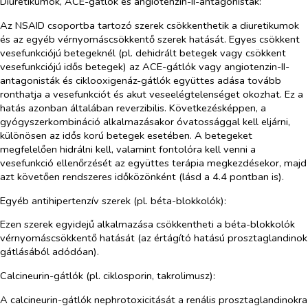
Diuretikumok, ACE-gátlók és angiotenzin-II-antagonisták:
Az NSAID csoportba tartozó szerek csökkenthetik a diuretikumok
és az egyéb vérnyomáscsökkentő szerek hatását.
Egyes csökkent
vesefunkciójú betegeknél (pl. dehidrált betegek vagy csökkent
vesefunkciójú idős betegek) az ACE-gátlók vagy angiotenzin-II-
antagonisták és ciklooxigenáz-gátlók együttes adása tovább
ronthatja a vesefunkciót és akut veseelégtelenséget okozhat. Ez a
hatás azonban általában reverzibilis.
Következésképpen, a
gyógyszerkombináció alkalmazásakor óvatossággal kell eljárni,
különösen az idős korú betegek esetében. A betegeket
megfelelően hidrálni kell, valamint fontolóra kell venni a
vesefunkció ellenőrzését az együttes terápia megkezdésekor, majd
azt követően rendszeres időközönként (lásd a 4.4 pontban is).
Egyéb antihipertenzív szerek (pl. béta-blokkolók):
Ezen szerek egyidejű alkalmazása csökkentheti a béta-blokkolók
vérnyomáscsökkentő hatását (az értágító hatású prosztaglandinok
gátlásából adódóan).
Calcineurin-gátlók (pl. ciklosporin, takrolimusz)
:
A
calcineurin-gátlók
nephrotoxicitását a renális prosztaglandinokra