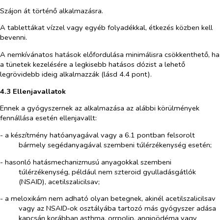
Szájon át történő alkalmazásra.
A tablettákat vízzel vagy egyéb folyadékkal, étkezés közben kell
bevenni.
A nemkívánatos hatások előfordulása minimálisra csökkenthető, ha
a tünetek kezelésére a legkisebb hatásos dózist a lehető
legrövidebb ideig alkalmazzák (lásd 4.4 pont).
4.3 Ellenjavallatok
Ennek a gyógyszernek az alkalmazása az alábbi körülmények
fennállása esetén ellenjavallt:
- a készítmény hatóanyagával vagy a 6.1 pontban felsorolt
bármely segédanyagával szembeni túlérzékenység esetén;
- hasonló hatásmechanizmusú anyagokkal szembeni
túlérzékenység, például nem szteroid gyulladásgátlók
(NSAID), acetilszalicilsav;
- a meloxikám nem adható olyan betegnek, akinél acetilszalicilsav
vagy az NSAID‑ok osztályába tartozó más gyógyszer adása
kapcsán korábban asthma, orrpolip, angioödéma vagy