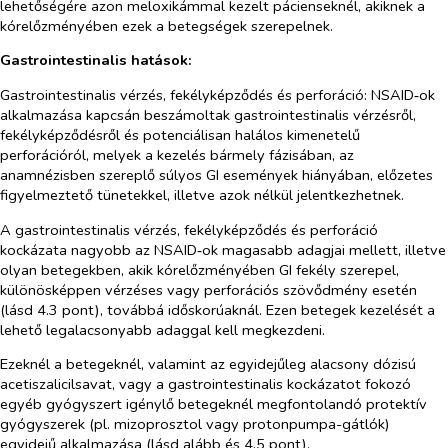
lehetőségére azon meloxikámmal kezelt pácienseknél, akiknek a
kórelőzményében ezek a betegségek szerepelnek.
Gastrointestinalis hatások:
Gastrointestinalis vérzés, fekélyképződés és perforáció: NSAID‑ok
alkalmazása kapcsán beszámoltak gastrointestinalis vérzésről,
fekélyképződésről és potenciálisan halálos kimenetelű
perforációról, melyek a kezelés bármely fázisában, az
anamnézisben szereplő súlyos GI események hiányában, előzetes
figyelmeztető tünetekkel, illetve azok nélkül jelentkezhetnek.
A gastrointestinalis vérzés, fekélyképződés és perforáció
kockázata nagyobb az NSAID‑ok magasabb adagjai mellett, illetve
olyan betegekben, akik kórelőzményében GI fekély szerepel,
különösképpen vérzéses vagy perforációs szövődmény esetén
(lásd 4.3 pont), továbbá időskorúaknál. Ezen betegek kezelését a
lehető legalacsonyabb adaggal kell megkezdeni.
Ezeknél a betegeknél, valamint az egyidejűleg alacsony dózisú
acetiszalicilsavat, vagy a gastrointestinalis kockázatot fokozó
egyéb gyógyszert igénylő betegeknél megfontolandó protektív
gyógyszerek (pl. mizoprosztol vagy protonpumpa-gátlók)
egyidejű alkalmazása (lásd alább és 4.5 pont).