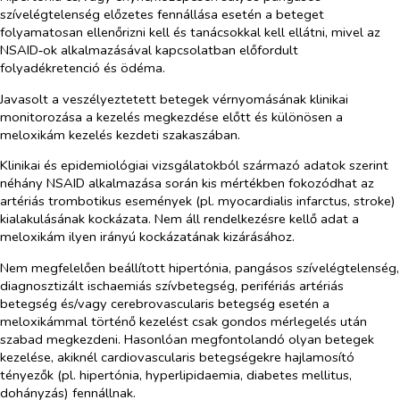
szívelégtelenség előzetes fennállása esetén a beteget
folyamatosan ellenőrizni kell és tanácsokkal kell ellátni, mivel az
NSAID‑ok alkalmazásával kapcsolatban előfordult
folyadékretenció és ödéma.
Javasolt a veszélyeztetett betegek vérnyomásának klinikai
monitorozása a kezelés megkezdése előtt és különösen a
meloxikám kezelés kezdeti szakaszában.
Klinikai és epidemiológiai vizsgálatokból származó adatok szerint
néhány NSAID alkalmazása során kis mértékben fokozódhat az
artériás trombotikus események (pl. myocardialis infarctus, stroke)
kialakulásának kockázata. Nem áll rendelkezésre kellő adat a
meloxikám ilyen irányú kockázatának kizárásához.
Nem megfelelően beállított hipertónia, pangásos szívelégtelenség,
diagnosztizált ischaemiás szívbetegség, perifériás artériás
betegség és/vagy cerebrovascularis betegség esetén a
meloxikámmal történő kezelést csak gondos mérlegelés után
szabad megkezdeni. Hasonlóan megfontolandó olyan betegek
kezelése, akiknél cardiovascularis betegségekre hajlamosító
tényezők (pl. hipertónia, hyperlipidaemia, diabetes mellitus,
dohányzás) fennállnak.