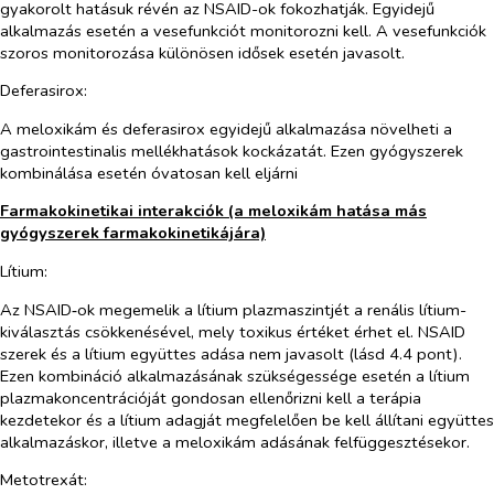
gyakorolt hatásuk révén az NSAID-ok fokozhatják. Egyidejű
alkalmazás esetén a vesefunkciót monitorozni kell. A vesefunkciók
szoros monitorozása különösen idősek esetén javasolt.
Deferasirox:
A meloxikám és deferasirox egyidejű alkalmazása növelheti a
gastrointestinalis mellékhatások kockázatát. Ezen gyógyszerek
kombinálása esetén óvatosan kell eljárni
Farmakokinetikai interakciók (a meloxikám hatása más
gyógyszerek farmakokinetikájára)
Lítium:
Az NSAID‑ok megemelik a lítium plazmaszintjét a renális lítium-
kiválasztás csökkenésével, mely toxikus értéket érhet el.
NSAID
szerek és a lítium együttes adása nem javasolt (lásd 4.4 pont).
Ezen kombináció alkalmazásának szükségessége esetén a lítium
plazmakoncentrációját gondosan ellenőrizni kell a terápia
kezdetekor és a lítium adagját megfelelően be kell állítani együttes
alkalmazáskor, illetve a meloxikám adásának felfüggesztésekor.
Metotrexát: