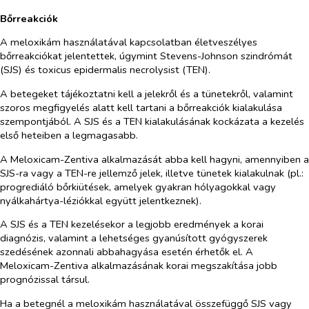
Bőrreakciók
A meloxikám használatával kapcsolatban életveszélyes
bőrreakciókat jelentettek, úgymint Stevens-Johnson szindrómát
(SJS) és toxicus epidermalis necrolysist (TEN).
A betegeket tájékoztatni kell a jelekről és a tünetekről, valamint
szoros megfigyelés alatt kell tartani a bőrreakciók kialakulása
szempontjából. A SJS és a TEN kialakulásának kockázata a kezelés
első heteiben a legmagasabb.
A Meloxicam-Zentiva alkalmazását abba kell hagyni, amennyiben a
SJS-ra vagy a TEN-re jellemző jelek, illetve tünetek kialakulnak (pl.:
progrediáló bőrkiütések, amelyek gyakran hólyagokkal vagy
nyálkahártya-léziókkal együtt jelentkeznek).
A SJS és a TEN kezelésekor a legjobb eredmények a korai
diagnózis, valamint a lehetséges gyanúsított gyógyszerek
szedésének azonnali abbahagyása esetén érhetők el. A
Meloxicam-Zentiva alkalmazásának korai megszakítása jobb
prognózissal társul.
Ha a betegnél a meloxikám használatával összefüggő SJS vagy