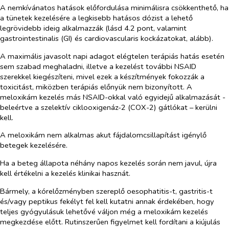
A nemkívánatos hatások előfordulása minimálisra csökkenthető, ha
a tünetek kezelésére a legkisebb hatásos dózist a lehető
legrövidebb ideig alkalmazzák (lásd 4.2 pont, valamint
gastrointestinalis (GI) és cardiovascularis kockázatokat, alább).
A maximális javasolt napi adagot elégtelen terápiás hatás esetén
sem szabad meghaladni, illetve a kezelést további NSAID
szerekkel kiegészíteni, mivel ezek a készítmények fokozzák a
toxicitást, miközben terápiás előnyük nem bizonyított. A
meloxikám kezelés más NSAID-okkal való egyidejű alkalmazását -
beleértve a szelektív ciklooxigenáz-2 (COX-2) gátlókat – kerülni
kell.
A meloxikám nem alkalmas akut fájdalomcsillapítást igénylő
betegek kezelésére.
Ha a beteg állapota néhány napos kezelés során nem javul, újra
kell értékelni a kezelés klinikai hasznát.
Bármely, a kórelőzményben szereplő oesophatitis-t, gastritis-t
és/vagy peptikus fekélyt fel kell kutatni annak érdekében, hogy
teljes gyógyulásuk lehetővé váljon még a meloxikám kezelés
megkezdése előtt. Rutinszerűen figyelmet kell fordítani a kiújulás