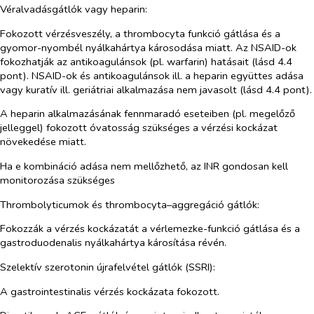
Véralvadásgátlók vagy heparin:
Fokozott vérzésveszély, a thrombocyta funkció gátlása és a
gyomor-nyombél nyálkahártya károsodása miatt. Az NSAID-ok
fokozhatják az antikoagulánsok (pl. warfarin) hatásait (lásd 4.4
pont). NSAID-ok és antikoagulánsok ill. a heparin együttes adása
vagy kuratív ill. geriátriai alkalmazása nem javasolt (lásd 4.4 pont).
A heparin alkalmazásának fennmaradó eseteiben (pl. megelőző
jelleggel) fokozott óvatosság szükséges a vérzési kockázat
növekedése miatt.
Ha e kombináció adása nem mellőzhető, az INR gondosan kell
monitorozása szükséges
Thrombolyticumok és thrombocyta–aggregáció gátlók:
Fokozzák a vérzés kockázatát a vérlemezke-funkció gátlása és a
gastroduodenalis nyálkahártya károsítása révén.
Szelektív szerotonin újrafelvétel gátlók (SSRI):
A gastrointestinalis vérzés kockázata fokozott.