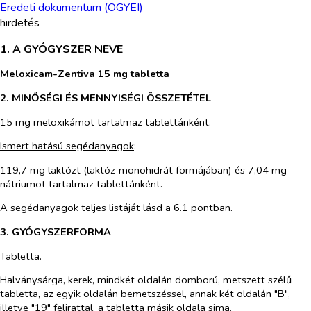
Eredeti dokumentum (OGYEI)
hirdetés
1. A GYÓGYSZER NEVE
Meloxicam-Zentiva 15 mg tabletta
2. MINŐSÉGI ÉS MENNYISÉGI ÖSSZETÉTEL
15 mg meloxikámot tartalmaz tablettánként.
Ismert hatású segédanyagok
:
119,7 mg laktózt (laktóz-monohidrát formájában) és 7,04 mg
nátriumot tartalmaz tablettánként.
A segédanyagok teljes listáját lásd a 6.1 pontban.
3. GYÓGYSZERFORMA
Tabletta.
Halványsárga, kerek, mindkét oldalán domború, metszett szélű
tabletta, az egyik oldalán bemetszéssel, annak két oldalán "B",
illetve "19" felirattal, a tabletta másik oldala sima.