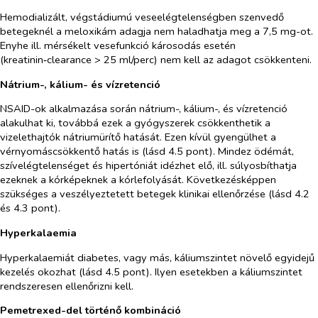
Hemodializált, végstádiumú veseelégtelenségben szenvedő
betegeknél a meloxikám adagja nem haladhatja meg a 7,5 mg-ot.
Enyhe ill. mérsékelt vesefunkció károsodás esetén
(kreatinin‑clearance > 25 ml/perc) nem kell az adagot csökkenteni.
Nátrium-, kálium- és vízretenció
NSAID-ok alkalmazása során nátrium-, kálium-, és vízretenció
alakulhat ki, továbbá ezek a gyógyszerek csökkenthetik a
vizelethajtók nátriumürítő hatását. Ezen kívül gyengülhet a
vérnyomáscsökkentő hatás is (lásd 4.5 pont). Mindez ödémát,
szívelégtelenséget és hipertóniát idézhet elő, ill. súlyosbíthatja
ezeknek a kórképeknek a kórlefolyását. Következésképpen
szükséges a veszélyeztetett betegek klinikai ellenőrzése (lásd 4.2
és 4.3 pont).
Hyperkalaemia
Hyperkalaemiát diabetes, vagy más, káliumszintet növelő egyidejű
kezelés okozhat (lásd 4.5 pont). Ilyen esetekben a káliumszintet
rendszeresen ellenőrizni kell.
Pemetrexed-del történő kombináció