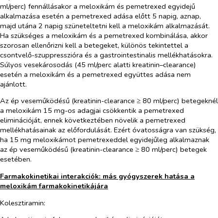
ml/perc) fennállásakor a meloxikám és pemetrexed egyidejű
alkalmazása esetén a pemetrexed adása előtt 5 napig, aznap,
majd utána 2 napig szüneteltetni kell a meloxikám alkalmazását.
Ha szükséges a meloxikám és a pemetrexed kombinálása, akkor
szorosan ellenőrizni kell a betegeket, különös tekintettel a
csontvelő-szuppresszióra és a gastrointestinalis mellékhatásokra.
Súlyos vesekárosodás (45 ml/perc alatti kreatinin–clearance)
esetén a meloxikám és a pemetrexed együttes adása nem
ajánlott.
Az ép veseműködésű (kreatinin-clearance ≥ 80 ml/perc) betegeknél
a meloxikám 15 mg-os adagjai csökkentik a pemetrexed
eliminációját, ennek következtében növelik a pemetrexed
mellékhatásainak az előfordulását. Ezért óvatosságra van szükség,
ha 15 mg meloxikámot pemetrexeddel egyidejűleg alkalmaznak
az ép veseműködésű (kreatinin-clearance ≥ 80 ml/perc) betegek
esetében.
Farmakokinetikai interakciók: más gyógyszerek hatása a
meloxikám farmakokinetikájára
Kolesztiramin: