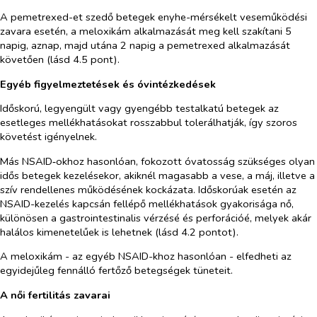
A pemetrexed-et szedő betegek enyhe-mérsékelt veseműködési
zavara esetén, a meloxikám alkalmazását meg kell szakítani 5
napig, aznap, majd utána 2 napig a pemetrexed alkalmazását
követően (lásd 4.5 pont).
Egyéb figyelmeztetések és óvintézkedések
Időskorú, legyengült vagy gyengébb testalkatú betegek az
esetleges mellékhatásokat rosszabbul tolerálhatják, így szoros
követést igényelnek.
Más NSAID‑okhoz hasonlóan, fokozott óvatosság szükséges olyan
idős betegek kezelésekor, akiknél magasabb a vese, a máj, illetve a
szív rendellenes működésének kockázata. Időskorúak esetén az
NSAID-kezelés kapcsán fellépő mellékhatások gyakorisága nő,
különösen a gastrointestinalis vérzésé és perforációé, melyek akár
halálos kimenetelűek is lehetnek (lásd 4.2 pontot).
A meloxikám - az egyéb NSAID-khoz hasonlóan - elfedheti az
egyidejűleg fennálló fertőző betegségek tüneteit.
A női fertilitás zavarai