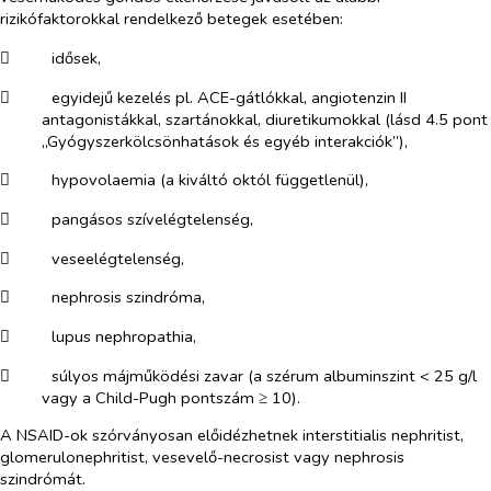
rizikófaktorokkal rendelkező betegek esetében:
​
idősek,
​
egyidejű kezelés pl. ACE-gátlókkal, angiotenzin II
antagonistákkal, szartánokkal, diuretikumokkal (lásd 4.5 pont
„Gyógyszerkölcsönhatások és egyéb interakciók”),
​
hypovolaemia (a kiváltó októl függetlenül),
​
pangásos szívelégtelenség,
​
veseelégtelenség,
​
nephrosis szindróma,
​
lupus nephropathia,
​
súlyos májműködési zavar (a szérum albuminszint < 25 g/l
vagy a Child-Pugh pontszám ≥ 10).
A NSAID-ok szórványosan előidézhetnek interstitialis nephritist,
glomerulonephritist, vesevelő-necrosist vagy nephrosis
szindrómát.