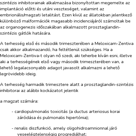
szintézis inhibitorainak alkalmazása bizonyítottan megemelte az
implantáció előtti és utáni veszteséget, valamint az
embrionális/magzati letalitást. Ezen kívül az állatokban jelentkező
különböző malformációk magasabb incidenciájáról számoltak be
az organogenezis időszakában alkalmazott prosztaglandin-
szintézis gátlók hatására.
A terhesség első és második trimeszterében a Meloxicam-Zentiva
csak akkor alkalmazandó, ha feltétlenül szükséges. Ha a
Meloxicam-Zentiva‑t olyan nő szedi, aki teherbe kíván esni, illetve
aki a terhességének első vagy második trimeszterében van, a
lehető legalacsonyabb adagot javasolt alkalmazni a lehető
legrövidebb ideig.
A terhesség harmadik trimesztere alatt a prosztaglandin-szintézis
inhibitorai az alábbi kockázatot jelentik
a magzat számára:
-​
cardiopulmonalis toxicitás (a ductus arteriosus korai
záródása és pulmonalis hipertónia);
-​
renalis diszfunkció, amely oligohidroamnionnal járó
veseelégtelenségig progrediálhat;