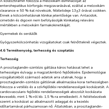
A kolesztiramin fokozza a meloxikám eliminációját az
enterohepatikus körforgás megzavarásával, ezáltal a meloxikám
clearance-e 50 %-kal növekszik, féléletideje 13
+
3 órával csökken.
Ennek a kölcsönhatásnak klinikai jelentősége van. Antacidok,
cimetidin és digoxin nem befolyásolják klinikailag releváns
mértékben a meloxikám farmakokinetikáját.
Gyermekek és serdülők
Gyógyszerkölcsönhatás vizsgálatokat csak felnőtteknél végeztek.
4.6 Termékenység, terhesség és szoptatás
Terhesség
A prosztaglandin-szintézis gátlása káros hatással lehet a
terhességre és/vagy a magzat/embrió fejlődésére. Epidemiológiai
vizsgálatokból származó adatok arra utalnak, hogy a
prosztaglandin-szintézis gátlóinak alkalmazása korai terhességben
fokozza a vetélés és a szívfejlődési rendellenességek kockázatát. A
cardiovascularis fejlődési rendellenességek abszolút kockázata
kevesebb, mint 1 %‑ról kb. 1,5 %‑ra emelkedett. A feltételezések
szerint a kockázat az alkalmazott adaggal és a kezelés
időtartamával párhuzamosan nő. Állatokban, a prosztaglandin-