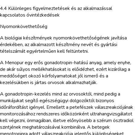
4.4 Különleges figyelmeztetések és az alkalmazással
kapcsolatos óvintézkedések
Nyomonkövethetőség
A biológiai készítmények nyomonkövethetőségének javítása
érdekében, az alkalmazott készítmény nevét és gyártási
tételszámát egyértelműen kell feltüntetni.
A Menopur egy erős gonadotropin-hatású anyag, amely enyhe,
de akár súlyos mellékhatásokat is előidézhet, ezért kizárólag a
meddőséget okozó kórfolyamatokat jól ismerő és a
kezelésükben is jártas orvosok alkalmazhatják.
A gonadotropin-kezelés mind az orvosoktól, mind pedig a
munkájukat segítő egészségügyi dolgozóktól bizonyos
időráfordítást igényel. Emellett a petefészek válaszreakciójának
monitorozásához rendszeres időközönként ultrahangvizsgálatot
kell végezni, önmagában, illetve előnyösebb a szérum ösztradiol
szintjének meghatározásával kombinálva. A betegek
menotropinra adott válaszreakciója jelentős különbségeket