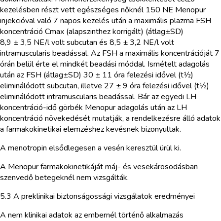
kezelésben részt vett egészséges nőknél 150 NE Menopur
injekcióval való 7 napos kezelés után a maximális plazma FSH
koncentráció Cmax (alapszinthez korrigált) (átlag±SD)
8,9 ± 3,5 NE/l volt subcutan és 8,5 ± 3,2 NE/l volt
intramuscularis beadással. Az FSH a maximális koncentrációját 7
órán belül érte el mindkét beadási móddal. Ismételt adagolás
után az FSH (átlag±SD) 30 ± 11 óra felezési idővel (t1⁄2)
eliminálódott subcutan, illetve 27 ± 9 óra felezési idővel (t1⁄2)
eliminálódott intramuscularis beadással. Bár az egyedi LH
koncentráció-idő görbék Menopur adagolás után az LH
koncentráció növekedését mutatják, a rendelkezésre álló adatok
a farmakokinetikai elemzéshez kevésnek bizonyultak.
A menotropin elsődlegesen a vesén keresztül ürül ki.
A Menopur farmakokinetikáját máj- és vesekárosodásban
szenvedő betegeknél nem vizsgálták.
5.3 A preklinikai biztonságossági vizsgálatok eredményei
A nem klinikai adatok az embernél történő alkalmazás