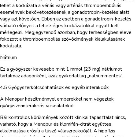
lehet a kockázata a vénás vagy artériás thromboembóliás
események bekövetkezésének a gonadotropin-kezelés alatt
vagy azt követően. Ebben az esetben a gonadotropin-kezelés
várható előnyeit a lehetséges kockázatokkal együtt kell
mérlegelni. Megjegyzendő azonban, hogy terhességben eleve
fokozott a thromboembóliás szövődmények kialakulásának
kockázata.
Nátrium
Ez a gyógyszer kevesebb mint 1 mmol (23 mg) nátriumot
tartalmaz adagonként, azaz gyakorlatilag „nátriummentes”.
4.5 Gyógyszerkölcsönhatások és egyéb interakciók
A Menopur készítménnyel emberekkel nem végeztek
gyógyszerinterakciós vizsgálatokat.
Bár kontrollos körülmények között klinikai tapasztalat nincs,
várható, hogy a Menopur és klomifén-citrát együttes
alkalmazása erősíti a tüsző válaszreakcióját. A hipofízis