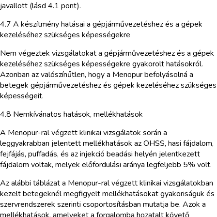
javallott (lásd 4.1 pont).
4.7 A készítmény hatásai a gépjárművezetéshez és a gépek
kezeléséhez szükséges képességekre
Nem végeztek vizsgálatokat a gépjárművezetéshez és a gépek
kezeléséhez szükséges képességekre gyakorolt hatásokról.
Azonban az valószínűtlen, hogy a Menopur befolyásolná a
betegek gépjárművezetéshez és gépek kezeléséhez szükséges
képességeit.
4.8 Nemkívánatos hatások, mellékhatások
A Menopur-ral végzett klinikai vizsgálatok során a
leggyakrabban jelentett mellékhatások az OHSS, hasi fájdalom,
fejfájás, puffadás, és az injekció beadási helyén jelentkezett
fájdalom voltak, melyek előfordulási aránya legfeljebb 5% volt.
Az alábbi táblázat a Menopur-ral végzett klinikai vizsgálatokban
kezelt betegeknél megfigyelt mellékhatásokat gyakoriságuk és
szervrendszerek szerinti csoportosításban mutatja be. Azok a
mellékhatások, amelyeket a forgalomba hozatalt követő