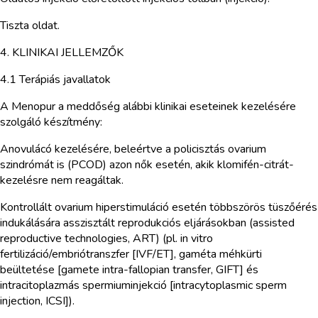
Tiszta oldat.
4. KLINIKAI JELLEMZŐK
4.1 Terápiás javallatok
A Menopur a meddőség alábbi klinikai eseteinek kezelésére
szolgáló készítmény:
Anovulácó kezelésére, beleértve a policisztás ovarium
szindrómát is (PCOD) azon nők esetén, akik klomifén-citrát-
kezelésre nem reagáltak.
Kontrollált ovarium hiperstimuláció esetén többszörös tüszőérés
indukálására asszisztált reprodukciós eljárásokban (assisted
reproductive technologies, ART) (pl. in vitro
fertilizáció/embriótranszfer [IVF/ET], gaméta méhkürti
beültetése [gamete intra-fallopian transfer, GIFT] és
intracitoplazmás spermiuminjekció [intracytoplasmic sperm
injection, ICSI]).