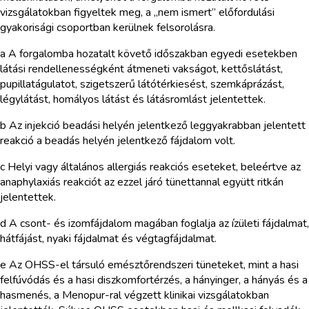
vizsgálatokban figyeltek meg, a „nem ismert” előfordulási
gyakorisági csoportban kerülnek felsorolásra.
a A forgalomba hozatalt követő időszakban egyedi esetekben
látási rendellenességként átmeneti vakságot, kettőslátást,
pupillatágulatot, szigetszerű látótérkiesést, szemkáprázást,
légylátást, homályos látást és látásromlást jelentettek.
b Az injekció beadási helyén jelentkező leggyakrabban jelentett
reakció a beadás helyén jelentkező fájdalom volt.
c Helyi vagy általános allergiás reakciós eseteket, beleértve az
anaphylaxiás reakciót az ezzel járó tünettannal együtt ritkán
jelentettek.
d A csont- és izomfájdalom magában foglalja az ízületi fájdalmat,
hátfájást, nyaki fájdalmat és végtagfájdalmat.
e Az OHSS-el társuló emésztőrendszeri tüneteket, mint a hasi
felfúvódás és a hasi diszkomfortérzés, a hányinger, a hányás és a
hasmenés, a Menopur-ral végzett klinikai vizsgálatokban