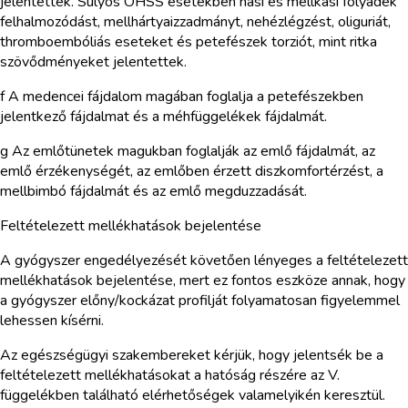
jelentették. Súlyos OHSS esetekben hasi és mellkasi folyadék
felhalmozódást, mellhártyaizzadmányt, nehézlégzést, oliguriát,
thromboembóliás eseteket és petefészek torziót, mint ritka
szövődményeket jelentettek.
f A medencei fájdalom magában foglalja a petefészekben
jelentkező fájdalmat és a méhfüggelékek fájdalmát.
g Az emlőtünetek magukban foglalják az emlő fájdalmát, az
emlő érzékenységét, az emlőben érzett diszkomfortérzést, a
mellbimbó fájdalmát és az emlő megduzzadását.
Feltételezett mellékhatások bejelentése
A gyógyszer engedélyezését követően lényeges a feltételezett
mellékhatások bejelentése, mert ez fontos eszköze annak, hogy
a gyógyszer előny/kockázat profilját folyamatosan figyelemmel
lehessen kísérni.
Az egészségügyi szakembereket kérjük, hogy jelentsék be a
feltételezett mellékhatásokat a hatóság részére az V.
függelékben található elérhetőségek valamelyikén keresztül.