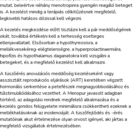
mutat, beleértve néhány menotropinra gyengén reagáló beteget
is. A kezelést mindig a terápiás célkitűzésnek megfelelő,
legkisebb hatásos dózissal kell végezni.
A kezelés megkezdése előtt tisztázni kell a pár meddőségének
okát, továbbá értékelni kell a terhesség esetleges
ellenjavallatait. Elsősorban a hypothyreosisra, a
mellékvesekéreg-elégtelenségre, a hyperprolactinaemiára,
hipofízis és hypothalamus daganatokra kell vizsgálni a
betegeket, és a megfelelő kezelést kell alkalmazni.
A tüszőérés anovulációs meddőség kezeléseként vagy
asszisztált reprodukciós eljárások (ART) keretében végzett
hormonális serkentése a petefészek megnagyobbodásához és
túlstimulálódásához vezethet. A Menopur javasolt adagban
történő, az adagolási rendnek megfelelő alkalmazása és a
kezelés gondos felügyelete minimálisra csökkentheti ezeknek a
mellékhatásoknak az incidenciáját. A tüszőfejlődés és -érés
mutatóinak akut értelmezése olyan orvost igényel, aki jártas a
megfelelő vizsgálatok értelmezésében.