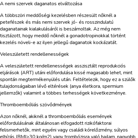
A nemi szervek daganatos elváltozása
A többszöri meddőségi kezelésben részesült nőknél a
petefészek és más nemi szervek jó- és rosszindulatú
daganatainak kialakulásáról is beszámoltak. Az még nem
tisztázott, hogy meddő nőknél a gonadotropinokkal történt
kezelés növeli-e az ilyen jellegű daganatok kockázatát.
Veleszületett rendellenességek
A veleszületett rendellenességek asszisztált reprodukciós
eljárások (ART) utáni előfordulása kissé magasabb lehet, mint
spontán megtermékenyülés után. Feltételezik, hogy ez a szülők
tulajdonságaiban lévő eltérések (anya életkora, spermium
jellemzők) valamint a többes terhességek következménye.
Thromboembóliás szövődmények
Azon nőknél, akiknél a thromboembóliás események
előfordulásának általánosan elfogadott rizikófaktorai
felismerhetők, mint egyéni vagy családi kórelőzmény, súlyos
elhízás (BMI>30 kg/m2) vagy trombózisra való hajlam, nagyobb