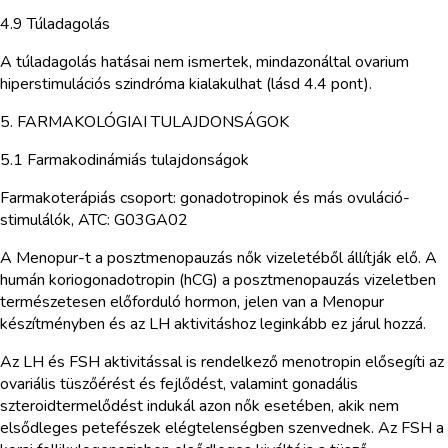
4.9 Túladagolás
A túladagolás hatásai nem ismertek, mindazonáltal ovarium
hiperstimulációs szindróma kialakulhat (lásd 4.4 pont).
5. FARMAKOLÓGIAI TULAJDONSÁGOK
5.1 Farmakodinámiás tulajdonságok
Farmakoterápiás csoport: gonadotropinok és más ovuláció-
stimulálók, ATC: G03GA02
A Menopur-t a posztmenopauzás nők vizeletéből állítják elő. A
humán koriogonadotropin (hCG) a posztmenopauzás vizeletben
természetesen előforduló hormon, jelen van a Menopur
készítményben és az LH aktivitáshoz leginkább ez járul hozzá.
Az LH és FSH aktivitással is rendelkező menotropin elősegíti az
ovariális tüszőérést és fejlődést, valamint gonadális
szteroidtermelődést indukál azon nők esetében, akik nem
elsődleges petefészek elégtelenségben szenvednek. Az FSH a