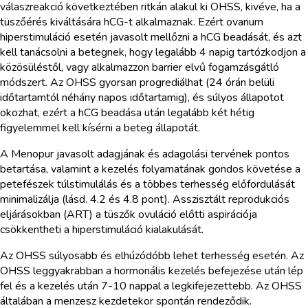
válaszreakció következtében ritkán alakul ki OHSS, kivéve, ha a
tüszőérés kiváltására hCG-t alkalmaznak. Ezért ovarium
hiperstimuláció esetén javasolt mellőzni a hCG beadását, és azt
kell tanácsolni a betegnek, hogy legalább 4 napig tartózkodjon a
közösüléstől, vagy alkalmazzon barrier elvű fogamzásgátló
módszert. Az OHSS gyorsan progrediálhat (24 órán belüli
időtartamtól néhány napos időtartamig), és súlyos állapotot
okozhat, ezért a hCG beadása után legalább két hétig
figyelemmel kell kísérni a beteg állapotát.
A Menopur javasolt adagjának és adagolási tervének pontos
betartása, valamint a kezelés folyamatának gondos követése a
petefészek túlstimulálás és a többes terhesség előfordulását
minimalizálja (lásd. 4.2 és 4.8 pont). Asszisztált reprodukciós
eljárásokban (ART) a tüszők ovuláció előtti aspirációja
csökkentheti a hiperstimuláció kialakulását.
Az OHSS súlyosabb és elhúzódóbb lehet terhesség esetén. Az
OHSS leggyakrabban a hormonális kezelés befejezése után lép
fel és a kezelés után 7-10 nappal a legkifejezettebb. Az OHSS
általában a menzesz kezdetekor spontán rendeződik.