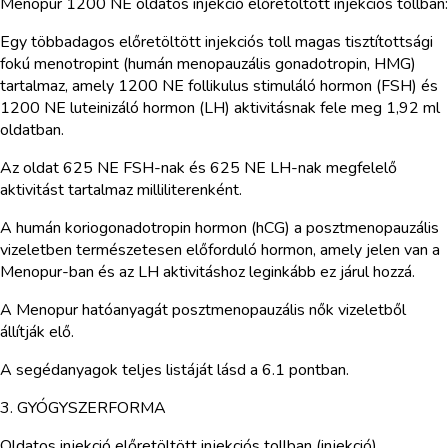
Menopur 1200 NE oldatos injekció előretöltött injekciós tollban:
Egy többadagos előretöltött injekciós toll magas tisztítottsági
fokú menotropint (humán menopauzális gonadotropin, HMG)
tartalmaz, amely 1200 NE follikulus stimuláló hormon (FSH) és
1200 NE luteinizáló hormon (LH) aktivitásnak fele meg 1,92 ml
oldatban.
Az oldat 625 NE FSH-nak és 625 NE LH-nak megfelelő
aktivitást tartalmaz milliliterenként.
A humán koriogonadotropin hormon (hCG) a posztmenopauzális
vizeletben természetesen előforduló hormon, amely jelen van a
Menopur-ban és az LH aktivitáshoz leginkább ez járul hozzá.
A Menopur hatóanyagát posztmenopauzális nők vizeletből
állítják elő.
A segédanyagok teljes listáját lásd a 6.1 pontban.
3. GYÓGYSZERFORMA
Oldatos injekció előretöltött injekciós tollban (injekció).