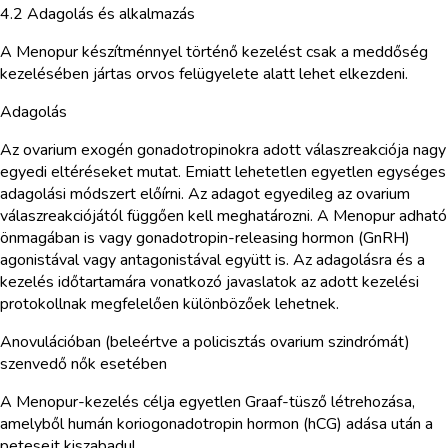
4.2 Adagolás és alkalmazás
A Menopur készítménnyel történő kezelést csak a meddőség
kezelésében jártas orvos felügyelete alatt lehet elkezdeni.
Adagolás
Az ovarium exogén gonadotropinokra adott válaszreakciója nagy
egyedi eltéréseket mutat. Emiatt lehetetlen egyetlen egységes
adagolási módszert előírni. Az adagot egyedileg az ovarium
válaszreakciójától függően kell meghatározni. A Menopur adható
önmagában is vagy gonadotropin-releasing hormon (GnRH)
agonistával vagy antagonistával együtt is. Az adagolásra és a
kezelés időtartamára vonatkozó javaslatok az adott kezelési
protokollnak megfelelően különbözőek lehetnek.
Anovulációban (beleértve a policisztás ovarium szindrómát)
szenvedő nők esetében
A Menopur-kezelés célja egyetlen Graaf-tüsző létrehozása,
amelyből humán koriogonadotropin hormon (hCG) adása után a
petesejt kiszabadul.