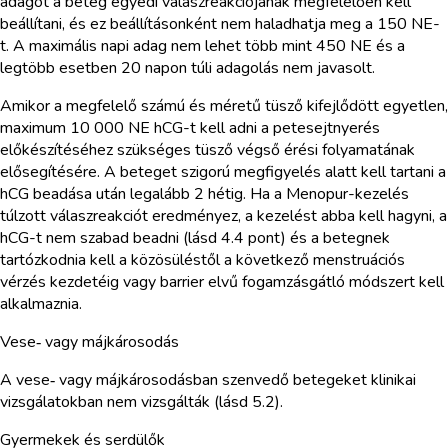
adagot a beteg egyedi válaszreakciójának megfelelően kell
beállítani, és ez beállításonként nem haladhatja meg a 150 NE-
t. A maximális napi adag nem lehet több mint 450 NE és a
legtöbb esetben 20 napon túli adagolás nem javasolt.
Amikor a megfelelő számú és méretű tüsző kifejlődött egyetlen,
maximum 10 000 NE hCG-t kell adni a petesejtnyerés
előkészítéséhez szükséges tüsző végső érési folyamatának
elősegítésére. A beteget szigorú megfigyelés alatt kell tartani a
hCG beadása után legalább 2 hétig. Ha a Menopur-kezelés
túlzott válaszreakciót eredményez, a kezelést abba kell hagyni, a
hCG-t nem szabad beadni (lásd 4.4 pont) és a betegnek
tartózkodnia kell a közösüléstől a következő menstruációs
vérzés kezdetéig vagy barrier elvű fogamzásgátló módszert kell
alkalmaznia.
Vese‑ vagy májkárosodás
A vese‑ vagy májkárosodásban szenvedő betegeket klinikai
vizsgálatokban nem vizsgálták (lásd 5.2).
Gyermekek és serdülők