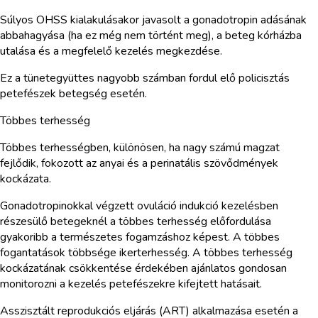
Súlyos OHSS kialakulásakor javasolt a gonadotropin adásának
abbahagyása (ha ez még nem történt meg), a beteg kórházba
utalása és a megfelelő kezelés megkezdése.
Ez a tünetegyüttes nagyobb számban fordul elő policisztás
petefészek betegség esetén.
Többes terhesség
Többes terhességben, különösen, ha nagy számú magzat
fejlődik, fokozott az anyai és a perinatális szövődmények
kockázata.
Gonadotropinokkal végzett ovuláció indukció kezelésben
részesülő betegeknél a többes terhesség előfordulása
gyakoribb a természetes fogamzáshoz képest. A többes
fogantatások többsége ikerterhesség. A többes terhesség
kockázatának csökkentése érdekében ajánlatos gondosan
monitorozni a kezelés petefészekre kifejtett hatásait.
Asszisztált reprodukciós eljárás (ART) alkalmazása esetén a