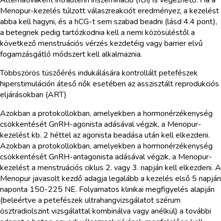
Menopur-kezelés túlzott válaszreakciót eredményez, a kezelést
abba kell hagyni, és a hCG-t sem szabad beadni (lásd 4.4 pont),
a betegnek pedig tartózkodnia kell a nemi közösüléstől a
következő menstruációs vérzés kezdetéig vagy barrier elvű
fogamzásgátló módszert kell alkalmaznia.
Többszörös tüszőérés indukálására kontrollált petefészek
hiperstimuláción áteső nők esetében az asszisztált reprodukciós
eljárásokban (ART)
Azokban a protokollokban, amelyekben a hormonérzékenység
csökkentését GnRH-agonista adásával végzik, a Menopur-
kezelést kb. 2 héttel az agonista beadása után kell elkezdeni.
Azokban a protokollokban, amelyekben a hormonérzékenység
csökkentését GnRH-antagonista adásával végzik, a Menopur-
kezelést a menstruációs ciklus 2. vagy 3. napján kell elkezdeni. A
Menopur javasolt kezdő adagja legalább a kezelés első 5 napján
naponta 150-225 NE. Folyamatos klinikai megfigyelés alapján
(beleértve a petefészek ultrahangvizsgálatot szérum
ösztradiolszint vizsgálattal kombinálva vagy anélkül) a további