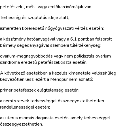
petefészek-, méh- vagy emlőkarcinómájuk van.
Terhesség és szoptatás ideje alatt;
ismeretlen kóreredetű nőgyógyászati vérzés esetén;
a készítmény hatóanyagával vagy a 6.1 pontban felsorolt
bármely segédanyagával szembeni túlérzékenység;
ovarium-megnagyobbodás vagy nem policisztás ovarium
szindróma eredetű petefészekciszta esetén.
A következő esetekben a kezelés kimenetele valószínűleg
kedvezőtlen lesz, ezért a Menopur nem adható:
primer petefészek elégtelenség esetén;
a nemi szervek terhességgel összeegyeztethetetlen
rendellenességei esetén;
az uterus miómás daganata esetén, amely terhességgel
összeegyeztethetlen.