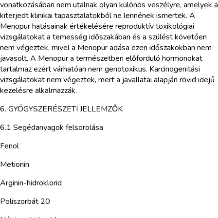
vonatkozásában nem utalnak olyan különös veszélyre, amelyek a
kiterjedt klinikai tapasztalatokból ne lennének ismertek. A
Menopur hatásainak értékelésére reproduktív toxikológiai
vizsgálatokat a terhesség időszakában és a szülést követően
nem végeztek, mivel a Menopur adása ezen időszakokban nem
javasolt. A Menopur a természetben előforduló hormonokat
tartalmaz ezért várhatóan nem genotoxikus. Karcinogenitási
vizsgálatokat nem végeztek, mert a javallatai alapján rövid idejű
kezelésre alkalmazzák.
6. GYÓGYSZERÉSZETI JELLEMZŐK
6.1 Segédanyagok felsorolása
Fenol
Metionin
Arginin-hidroklorid
Poliszorbát 20