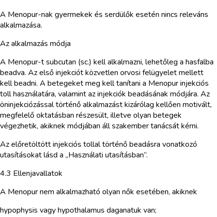
A Menopur-nak gyermekek és serdülők esetén nincs releváns
alkalmazása.
Az alkalmazás módja
A Menopur-t subcutan (sc.) kell alkalmazni, lehetőleg a hasfalba
beadva. Az első injekciót közvetlen orvosi felügyelet mellett
kell beadni. A betegeket meg kell tanítani a Menopur injekciós
toll használatára, valamint az injekciók beadásának módjára. Az
öninjekciózással történő alkalmazást kizárólag kellően motivált,
megfelelő oktatásban részesült, illetve olyan betegek
végezhetik, akiknek módjában áll szakember tanácsát kérni.
Az előretöltött injekciós tollal történő beadásra vonatkozó
utasításokat lásd a „Használati utasításban”.
4.3 Ellenjavallatok
A Menopur nem alkalmazható olyan nők esetében, akiknek
hypophysis vagy hypothalamus daganatuk van;