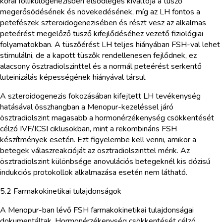
korai follikulogenezisben elsődleges kiváltója a tüsző
megerősödésének és növekedésének, míg az LH fontos a
petefészek szteroidogenezisében és részt vesz az alkalmas
peteérést megelőző tüsző kifejlődéséhez vezető fiziológiai
folyamatokban. A tüszőérést LH teljes hiányában FSH-val lehet
stimulálni, de a kapott tüszők rendellenesen fejlődnek, ez
alacsony ösztradiolszinttel és a normál peteérést serkentő
luteinizálás képességének hiányával társul.
A szteroidogenezis fokozásában kifejtett LH tevékenység
hatásával összhangban a Menopur-kezeléssel járó
ösztradiolszint magasabb a hormonérzékenység csökkentését
célzó IVF/ICSI ciklusokban, mint a rekombináns FSH
készítmények esetén. Ezt figyelembe kell venni, amikor a
betegek válaszreakcióját az ösztradiolszinttel mérik. Az
ösztradiolszint különbsége anovulációs betegeknél kis dózisú
indukciós protokollok alkalmazása esetén nem látható.
5.2 Farmakokinetikai tulajdonságok
A Menopur-ban lévő FSH farmakokinetikai tulajdonságai
dokumentáltak. Hormonérzékenység csökkentését célzó