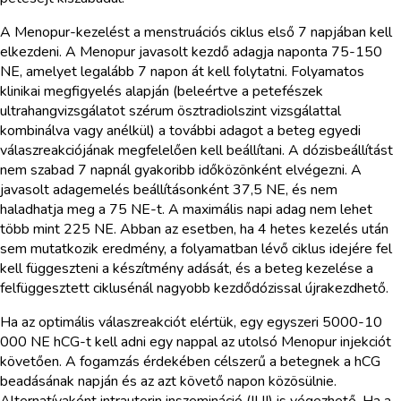
A Menopur-kezelést a menstruációs ciklus első 7 napjában kell
elkezdeni. A Menopur javasolt kezdő adagja naponta 75-150
NE, amelyet legalább 7 napon át kell folytatni. Folyamatos
klinikai megfigyelés alapján (beleértve a petefészek
ultrahangvizsgálatot szérum ösztradiolszint vizsgálattal
kombinálva vagy anélkül) a további adagot a beteg egyedi
válaszreakciójának megfelelően kell beállítani. A dózisbeállítást
nem szabad 7 napnál gyakoribb időközönként elvégezni. A
javasolt adagemelés beállításonként 37,5 NE, és nem
haladhatja meg a 75 NE-t. A maximális napi adag nem lehet
több mint 225 NE. Abban az esetben, ha 4 hetes kezelés után
sem mutatkozik eredmény, a folyamatban lévő ciklus idejére fel
kell függeszteni a készítmény adását, és a beteg kezelése a
felfüggesztett ciklusénál nagyobb kezdődózissal újrakezdhető.
Ha az optimális válaszreakciót elértük, egy egyszeri 5000-10
000 NE hCG-t kell adni egy nappal az utolsó Menopur injekciót
követően. A fogamzás érdekében célszerű a betegnek a hCG
beadásának napján és az azt követő napon közösülnie.
Alternatívaként intrauterin inszemináció (IUI) is végezhető. Ha a