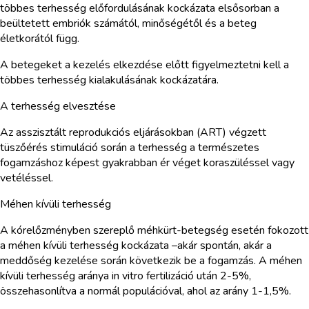
többes terhesség előfordulásának kockázata elsősorban a
beültetett embriók számától, minőségétől és a beteg
életkorától függ.
A betegeket a kezelés elkezdése előtt figyelmeztetni kell a
többes terhesség kialakulásának kockázatára.
A terhesség elvesztése
Az asszisztált reprodukciós eljárásokban (ART) végzett
tüszőérés stimuláció során a terhesség a természetes
fogamzáshoz képest gyakrabban ér véget koraszüléssel vagy
vetéléssel.
Méhen kívüli terhesség
A kórelőzményben szereplő méhkürt-betegség esetén fokozott
a méhen kívüli terhesség kockázata –akár spontán, akár a
meddőség kezelése során következik be a fogamzás. A méhen
kívüli terhesség aránya in vitro fertilizáció után 2-5%,
összehasonlítva a normál populációval, ahol az arány 1-1,5%.