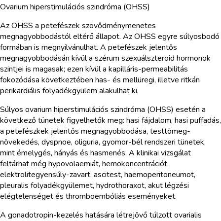
Ovarium hiperstimulációs szindróma (OHSS)
Az OHSS a petefészek szövődménymenetes
megnagyobbodástól eltérő állapot. Az OHSS egyre súlyosbodó
formában is megnyilvánulhat. A petefészek jelentős
megnagyobbodásán kívül a szérum szexuálszteroid hormonok
szintjei is magasak; ezen kívül a kapilláris-permeabilitás
fokozódása következtében has- és mellüregi, illetve ritkán
perikardiális folyadékgyülem alakulhat ki.
Súlyos ovarium hiperstimulációs szindróma (OHSS) esetén a
következő tünetek figyelhetők meg: hasi fájdalom, hasi puffadás,
a petefészkek jelentős megnagyobbodása, testtömeg-
növekedés, dyspnoe, oliguria, gyomor-bél rendszeri tünetek,
mint émelygés, hányás és hasmenés. A klinikai vizsgálat
feltárhat még hypovolaemiát, hemokoncentrációt,
elektrolitegyensúly-zavart, ascitest, haemoperitoneumot,
pleuralis folyadékgyülemet, hydrothoraxot, akut légzési
elégtelenséget és thromboembóliás eseményeket.
A gonadotropin-kezelés hatására létrejövő túlzott ovarialis