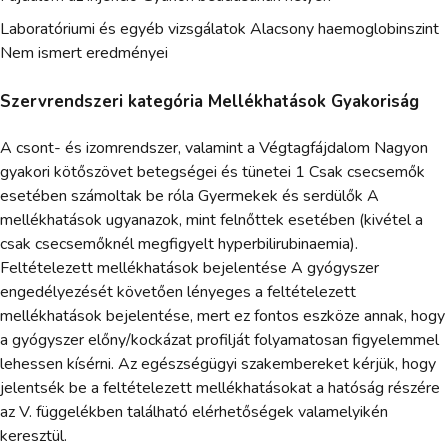
Laboratóriumi és egyéb vizsgálatok Alacsony haemoglobinszint
Nem ismert eredményei
Szervrendszeri kategória Mellékhatások Gyakoriság
A csont- és izomrendszer, valamint a Végtagfájdalom Nagyon
gyakori kötőszövet betegségei és tünetei 1 Csak csecsemők
esetében számoltak be róla Gyermekek és serdülők A
mellékhatások ugyanazok, mint felnőttek esetében (kivétel a
csak csecsemőknél megfigyelt hyperbilirubinaemia).
Feltételezett mellékhatások bejelentése A gyógyszer
engedélyezését követően lényeges a feltételezett
mellékhatások bejelentése, mert ez fontos eszköze annak, hogy
a gyógyszer előny/kockázat profilját folyamatosan figyelemmel
lehessen kísérni. Az egészségügyi szakembereket kérjük, hogy
jelentsék be a feltételezett mellékhatásokat a hatóság részére
az V. függelékben található elérhetőségek valamelyikén
keresztül.