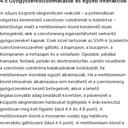
4.5 Gyógyszerkölcsönhatások és egyéb interakciók
A súlyos központi idegrendszeri reakciók – a potenciálisan
végzetes kimenetelű szerotonin-szindrómát is beleértve –
lehetősége miatt a metiltioninium-klorid kerülendő olyan
betegeknél, akik a szerotoninerg ingerületátvitelt serkentő
gyógyszereket kapnak. Ezek közé tartoznak az SSRI-k (szelektív
szerotoninvisszavétel-gátlók), a bupropion, a buszpiron, a
klomipramin, a mirtazapin és a venlafaxin. Opioidok, például
tramadol, fentanil, petidin és dextrometorfán, szintén növelhetik
a szerotonin-szindróma kialakulásának kockázatát, ha
metiltioninium-kloriddal együtt alkalmazzák. Ha a metiltioninium-
klorid intravénás alkalmazása nem kerülhető el a szerotoninerg
gyógyszerekkel kezelt betegeknél, akkor a lehető
legalacsonyabb adag beadását követően, a páciensnél a
központi idegrendszeri hatásokat legfeljebb 4 órán keresztül
gondosan meg kell figyelni (lásd 4.4 és 4.8 pont). A
metiltioninium-klorid a monoamin-oxidáz egy hatékony
reverzibilis gátlószere (lásd 4.4 pont). A metiltioninium-klorid a