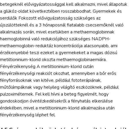
betegeknél elővigyázatossággal kell alkalmazni, mivel állapotuk
a glükóz-oldat következtében rosszabbodhat. Gyermekek és
serdülők Fokozott elővigyázatosság szükséges az
újszülötteknél és a 3 hónaposnál fiatalabb csecsemőknél való
alkalmazás során, mivel esetükben a methaemoglobinnak
haemoglobinná való redukciójához szükséges NADPH-
methaemoglobin-reduktáz koncentrációja alacsonyabb, ami
érzékenyebbé teszi ezeket a gyermekeket a magas dózisú
metiltioninium-klorid okozta methaemoglobinaemiára.
Fényérzékenység A metiltioninium-klorid cután
fényérzékenységi reakciót okozhat, amennyiben a bőr erős
fényforrásoknak van kitéve, például fototerápiának,
műtőlámpáknak vagy helyileg világító eszközöknek, például
pulzoximéternek. Fel kell hívni a beteg figyelmét, hogy
gondoskodjon óvintézkedésekről a fényhatás elkerülése
érdekében, mivel a metiltioninium-klorid alkalmazása után
fényérzékenység léphet fel.