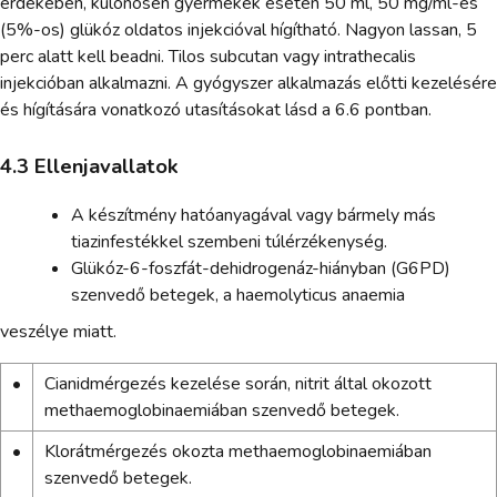
érdekében, különösen gyermekek esetén 50 ml, 50 mg/ml-es
(5%-os) glükóz oldatos injekcióval hígítható. Nagyon lassan, 5
perc alatt kell beadni. Tilos subcutan vagy intrathecalis
injekcióban alkalmazni. A gyógyszer alkalmazás előtti kezelésére
és hígítására vonatkozó utasításokat lásd a 6.6 pontban.
4.3 Ellenjavallatok
A készítmény hatóanyagával vagy bármely más
tiazinfestékkel szembeni túlérzékenység.
Glükóz-6-foszfát-dehidrogenáz-hiányban (G6PD)
szenvedő betegek, a haemolyticus anaemia
veszélye miatt.
•
Cianidmérgezés kezelése során, nitrit által okozott
methaemoglobinaemiában szenvedő betegek.
•
Klorátmérgezés okozta methaemoglobinaemiában
szenvedő betegek.