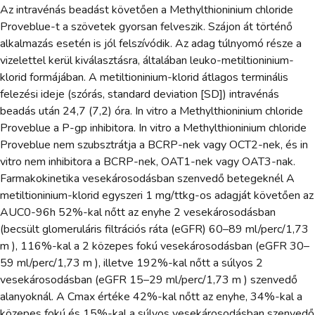
Az intravénás beadást követően a Methylthioninium chloride
Proveblue-t a szövetek gyorsan felveszik. Szájon át történő
alkalmazás esetén is jól felszívódik. Az adag túlnyomó része a
vizelettel kerül kiválasztásra, általában leuko-metiltioninium-
klorid formájában. A metiltioninium-klorid átlagos terminális
felezési ideje (szórás, standard deviation [SD]) intravénás
beadás után 24,7 (7,2) óra. In vitro a Methylthioninium chloride
Proveblue a P-gp inhibitora. In vitro a Methylthioninium chloride
Proveblue nem szubsztrátja a BCRP-nek vagy OCT2-nek, és in
vitro nem inhibitora a BCRP-nek, OAT1-nek vagy OAT3-nak.
Farmakokinetika vesekárosodásban szenvedő betegeknél A
metiltioninium-klorid egyszeri 1 mg/ttkg-os adagját követően az
AUC0-96h 52%-kal nőtt az enyhe 2 vesekárosodásban
(becsült glomeruláris filtrációs ráta (eGFR) 60–89 ml/perc/1,73
m ), 116%-kal a 2 közepes fokú vesekárosodásban (eGFR 30–
59 ml/perc/1,73 m ), illetve 192%-kal nőtt a súlyos 2
vesekárosodásban (eGFR 15–29 ml/perc/1,73 m ) szenvedő
alanyoknál. A Cmax értéke 42%-kal nőtt az enyhe, 34%-kal a
közepes fokú és 15%-kal a súlyos vesekárosodásban szenvedő