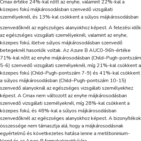
Cmax értéke 24%-kal nőtt az enyhe, valamint 22%-kal a
közepes fokú májkárosodásban szenvedő vizsgálati
személyeknél, és 13%-kal csökkent a súlyos májkárosodásban
szenvedőknél az egészséges alanyokhoz képest. A felezési idők
az egészséges vizsgálati személyeknél, valamint az enyhe,
közepes fokú, illetve súlyos májkárosodásban szenvedő
betegeknél hasonlók voltak. Az Azure B AUC0-96h-értéke
71%-kal nőtt az enyhe májkárosodásban (Child–Pugh-pontszám
5-6) szenvedő vizsgálati személyeknél, míg 21%-kal csökkent a
közepes fokú (Child–Pugh-pontszám 7-9) és 41%-kal csökkent
a súlyos májkárosodásban (Child–Pugh-pontszám 10-15)
szenvedő alanyoknál az egészséges vizsgálati személyekhez
képest. A Cmax nem változott az enyhe májkárosodásban
szenvedő vizsgálati személyeknél, míg 28%-kal csökkent a
közepes fokú, és 48%-kal a súlyos májkárosodásban
szenvedőknél az egészséges alanyokhoz képest. A bizonyítékok
összessége nem támasztja alá, hogy a májkárosodásnak
egyértelmű és következetes hatása lenne a metiltioninium-
klorid és az Azure B farmakokinetikájára.