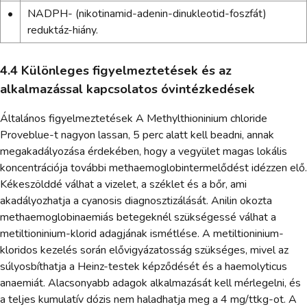
•
NADPH- (nikotinamid-adenin-dinukleotid-foszfát)
reduktáz-hiány.
4.4 Különleges figyelmeztetések és az
alkalmazással kapcsolatos óvintézkedések
Általános figyelmeztetések A Methylthioninium chloride
Proveblue-t nagyon lassan, 5 perc alatt kell beadni, annak
megakadályozása érdekében, hogy a vegyület magas lokális
koncentrációja további methaemoglobintermelődést idézzen elő.
Kékeszölddé válhat a vizelet, a széklet és a bőr, ami
akadályozhatja a cyanosis diagnosztizálását. Anilin okozta
methaemoglobinaemiás betegeknél szükségessé válhat a
metiltioninium-klorid adagjának ismétlése. A metiltioninium-
kloridos kezelés során elővigyázatosság szükséges, mivel az
súlyosbíthatja a Heinz-testek képződését és a haemolyticus
anaemiát. Alacsonyabb adagok alkalmazását kell mérlegelni, és
a teljes kumulatív dózis nem haladhatja meg a 4 mg/ttkg-ot. A