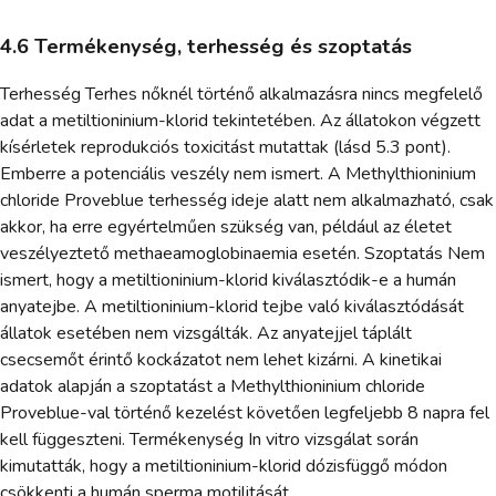
4.6 Termékenység, terhesség és szoptatás
Terhesség Terhes nőknél történő alkalmazásra nincs megfelelő
adat a metiltioninium-klorid tekintetében. Az állatokon végzett
kísérletek reprodukciós toxicitást mutattak (lásd 5.3 pont).
Emberre a potenciális veszély nem ismert. A Methylthioninium
chloride Proveblue terhesség ideje alatt nem alkalmazható, csak
akkor, ha erre egyértelműen szükség van, például az életet
veszélyeztető methaeamoglobinaemia esetén. Szoptatás Nem
ismert, hogy a metiltioninium-klorid kiválasztódik-e a humán
anyatejbe. A metiltioninium-klorid tejbe való kiválasztódását
állatok esetében nem vizsgálták. Az anyatejjel táplált
csecsemőt érintő kockázatot nem lehet kizárni. A kinetikai
adatok alapján a szoptatást a Methylthioninium chloride
Proveblue-val történő kezelést követően legfeljebb 8 napra fel
kell függeszteni. Termékenység In vitro vizsgálat során
kimutatták, hogy a metiltioninium-klorid dózisfüggő módon
csökkenti a humán sperma motilitását.