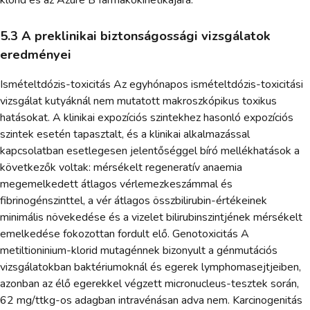
5.3 A preklinikai biztonságossági vizsgálatok
eredményei
Ismételtdózis-toxicitás Az egyhónapos ismételtdózis-toxicitási
vizsgálat kutyáknál nem mutatott makroszkópikus toxikus
hatásokat. A klinikai expozíciós szintekhez hasonló expozíciós
szintek esetén tapasztalt, és a klinikai alkalmazással
kapcsolatban esetlegesen jelentőséggel bíró mellékhatások a
következők voltak: mérsékelt regeneratív anaemia
megemelkedett átlagos vérlemezkeszámmal és
fibrinogénszinttel, a vér átlagos összbilirubin-értékeinek
minimális növekedése és a vizelet bilirubinszintjének mérsékelt
emelkedése fokozottan fordult elő. Genotoxicitás A
metiltioninium-klorid mutagénnek bizonyult a génmutációs
vizsgálatokban baktériumoknál és egerek lymphomasejtjeiben,
azonban az élő egerekkel végzett micronucleus-tesztek során,
62 mg/ttkg-os adagban intravénásan adva nem. Karcinogenitás