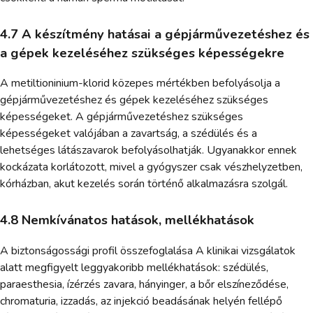
4.7 A készítmény hatásai a gépjárművezetéshez és
a gépek kezeléséhez szükséges képességekre
A metiltioninium-klorid közepes mértékben befolyásolja a
gépjárművezetéshez és gépek kezeléséhez szükséges
képességeket. A gépjárművezetéshez szükséges
képességeket valójában a zavartság, a szédülés és a
lehetséges látászavarok befolyásolhatják. Ugyanakkor ennek
kockázata korlátozott, mivel a gyógyszer csak vészhelyzetben,
kórházban, akut kezelés során történő alkalmazásra szolgál.
4.8 Nemkívánatos hatások, mellékhatások
A biztonságossági profil összefoglalása A klinikai vizsgálatok
alatt megfigyelt leggyakoribb mellékhatások: szédülés,
paraesthesia, ízérzés zavara, hányinger, a bőr elszíneződése,
chromaturia, izzadás, az injekció beadásának helyén fellépő