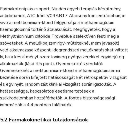
Farmakoterápiás csoport: Minden egyéb terápiás készítmény,
antidotumok, ATC-kód: V03AB17 Alacsony koncentrációban, in
vivo a metiltioninium-klorid felgyorsítja a methaemoglobin
haemoglobinná történő átalakulását. Megfigyelték, hogy a
Methylthioninium chloride Proveblue szelektíven festi meg a
szöveteket. A mellékpajzsmirigy-műtéteknél (nem javasolt)
való alkalmazása központi idegrendszeri mellékhatásokat váltott
ki, ha a készítményt szerotoninerg gyógyszerekkel egyidejűleg
alkalmazták (lásd 4.5 pont). Gyermekek és serdülők
Gyermekeknél a metiltioninium-klorid methaemoglobinaemia
kezelése során kifejtett hatásosságát két retrospektív vizsgálat
és egy nyílt, randomizált klinikai vizsgálat során igazolták. A
hatásossággal kapcsolatos esetismertetések a
szakirodalomban hozzáférhetők. A fontos biztonságossági
információk a 4.4 pontban találhatók.
5.2 Farmakokinetikai tulajdonságok