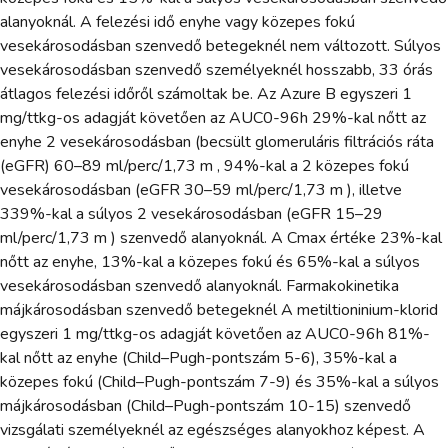
alanyoknál. A felezési idő enyhe vagy közepes fokú
vesekárosodásban szenvedő betegeknél nem változott. Súlyos
vesekárosodásban szenvedő személyeknél hosszabb, 33 órás
átlagos felezési időről számoltak be. Az Azure B egyszeri 1
mg/ttkg-os adagját követően az AUC0-96h 29%-kal nőtt az
enyhe 2 vesekárosodásban (becsült glomeruláris filtrációs ráta
(eGFR) 60–89 ml/perc/1,73 m , 94%-kal a 2 közepes fokú
vesekárosodásban (eGFR 30–59 ml/perc/1,73 m ), illetve
339%-kal a súlyos 2 vesekárosodásban (eGFR 15–29
ml/perc/1,73 m ) szenvedő alanyoknál. A Cmax értéke 23%-kal
nőtt az enyhe, 13%-kal a közepes fokú és 65%-kal a súlyos
vesekárosodásban szenvedő alanyoknál. Farmakokinetika
májkárosodásban szenvedő betegeknél A metiltioninium-klorid
egyszeri 1 mg/ttkg-os adagját követően az AUC0-96h 81%-
kal nőtt az enyhe (Child–Pugh-pontszám 5-6), 35%-kal a
közepes fokú (Child–Pugh-pontszám 7-9) és 35%-kal a súlyos
májkárosodásban (Child–Pugh-pontszám 10-15) szenvedő
vizsgálati személyeknél az egészséges alanyokhoz képest. A