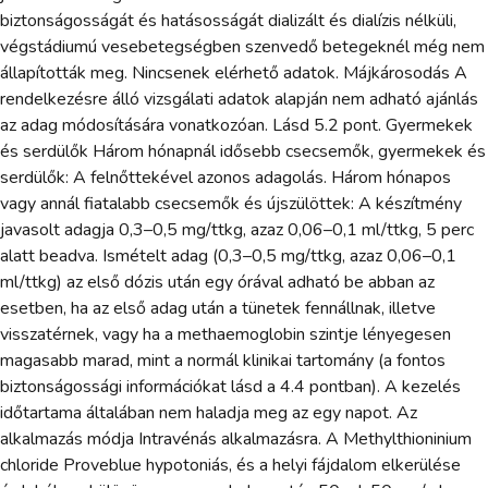
biztonságosságát és hatásosságát dializált és dialízis nélküli,
végstádiumú vesebetegségben szenvedő betegeknél még nem
állapították meg. Nincsenek elérhető adatok. Májkárosodás A
rendelkezésre álló vizsgálati adatok alapján nem adható ajánlás
az adag módosítására vonatkozóan. Lásd 5.2 pont. Gyermekek
és serdülők Három hónapnál idősebb csecsemők, gyermekek és
serdülők: A felnőttekével azonos adagolás. Három hónapos
vagy annál fiatalabb csecsemők és újszülöttek: A készítmény
javasolt adagja 0,3–0,5 mg/ttkg, azaz 0,06–0,1 ml/ttkg, 5 perc
alatt beadva. Ismételt adag (0,3–0,5 mg/ttkg, azaz 0,06–0,1
ml/ttkg) az első dózis után egy órával adható be abban az
esetben, ha az első adag után a tünetek fennállnak, illetve
visszatérnek, vagy ha a methaemoglobin szintje lényegesen
magasabb marad, mint a normál klinikai tartomány (a fontos
biztonságossági információkat lásd a 4.4 pontban). A kezelés
időtartama általában nem haladja meg az egy napot. Az
alkalmazás módja Intravénás alkalmazásra. A Methylthioninium
chloride Proveblue hypotoniás, és a helyi fájdalom elkerülése