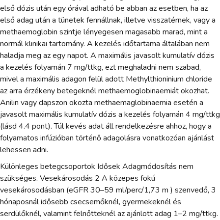
első dózis után egy órával adható be abban az esetben, ha az
első adag után a tünetek fennállnak, illetve visszatérnek, vagy a
methaemoglobin szintje lényegesen magasabb marad, mint a
normál klinikai tartomány. A kezelés időtartama általában nem
haladja meg az egy napot. A maximális javasolt kumulatív dózis
a kezelés folyamán 7 mg/ttkg, ezt meghaladni nem szabad,
mivel a maximális adagon felül adott Methylthioninium chloride
az arra érzékeny betegeknél methaemoglobinaemiát okozhat.
Anilin vagy dapszon okozta methaemaglobinaemia esetén a
javasolt maximális kumulatív dózis a kezelés folyamán 4 mg/ttkg
(lásd 4.4 pont). Túl kevés adat áll rendelkezésre ahhoz, hogy a
folyamatos infúzióban történő adagolásra vonatkozóan ajánlást
lehessen adni.
Különleges betegcsoportok Idősek Adagmódosítás nem
szükséges. Vesekárosodás 2 A közepes fokú
vesekárosodásban (eGFR 30–59 ml/perc/1,73 m ) szenvedő, 3
hónaposnál idősebb csecsemőknél, gyermekeknél és
serdülőknél, valamint felnőtteknél az ajánlott adag 1–2 mg/ttkg.