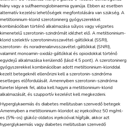
hiány vagy a sulfhaemoglobinaemia gyanúja. Ebben az esetben
alternatív kezelési lehetőségek megfontolására van szükség. A
metiltioninium-klorid szerotoninerg gyógyszerekkel
kombinációban történő alkalmazása súlyos vagy végzetes
kimenetelű szerotonin-szindrómát idézhet elő. A metiltioninium-
klorid szelektív szerotoninvisszavétel-gátlókkal (SSRI),
szerotonin- és noradrenalinvisszavétel-gátlókkal (SNRI),
valamint monoamin-oxidáz-gátlókkal és opioidokkal történő
egyidejű alkalmazása kerülendő (lásd 4.5 pont). A szerotoninerg
gyógyszerekkel kombinációban adott metiltioninium-kloriddal
kezelt betegeknél ellenőrizni kell a szerotonin-szindróma
esetleges előfordulását. Amennyiben szerotonin-szindróma
tünetei lépnek fel, abba kell hagyni a metiltioninium-klorid
alkalmazását, és szupportív kezelést kell megkezdeni.
Hyperglykaemiás és diabetes mellitusban szenvedő betegek
Amennyiben a metiltioninium-kloridot az injekcióhoz 50 mg/ml-
es (5%-os) glükóz-oldatos injekcióval hígítják, akkor azt
hyperglykaemiás vagy diabetes mellitusban szenvedő