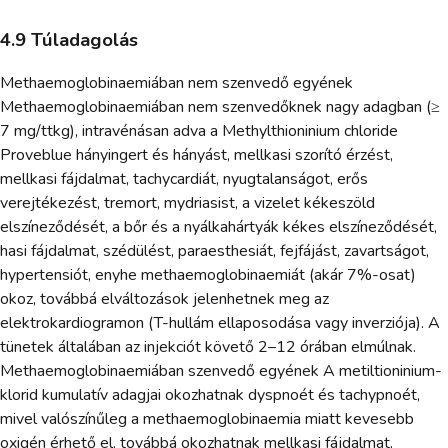
4.9 Túladagolás
Methaemoglobinaemiában nem szenvedő egyének
Methaemoglobinaemiában nem szenvedőknek nagy adagban (≥
7 mg/ttkg), intravénásan adva a Methylthioninium chloride
Proveblue hányingert és hányást, mellkasi szorító érzést,
mellkasi fájdalmat, tachycardiát, nyugtalanságot, erős
verejtékezést, tremort, mydriasist, a vizelet kékeszöld
elszíneződését, a bőr és a nyálkahártyák kékes elszíneződését,
hasi fájdalmat, szédülést, paraesthesiát, fejfájást, zavartságot,
hypertensiót, enyhe methaemoglobinaemiát (akár 7%-osat)
okoz, továbbá elváltozások jelenhetnek meg az
elektrokardiogramon (T-hullám ellaposodása vagy inverziója). A
tünetek általában az injekciót követő 2–12 órában elmúlnak.
Methaemoglobinaemiában szenvedő egyének A metiltioninium-
klorid kumulatív adagjai okozhatnak dyspnoét és tachypnoét,
mivel valószínűleg a methaemoglobinaemia miatt kevesebb
oxigén érhető el, továbbá okozhatnak mellkasi fájdalmat,