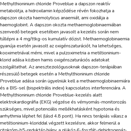
Methylthioninium chloride Proveblue a dapszon reaktív
metabolitja, a hidroxilamin képződése révén fokozhatja a
dapszon okozta haemolyticus anaemiát, ami oxidálja a
haemoglobint. A dapszon okozta methaemoglobinaemiában
szenvedő betegek esetében javasolt a kezelés során nem
túllépni a 4 mg/ttkg-os kumulatív dózist. Methaemoglobinaemia
gyanúja esetén javasolt az oxigénszaturációt, ha lehetséges,
kooximetriával mérni, mivel a pulzoximetria a metiltioninium-
klorid adása közben hamis oxigénszaturációs adatokat
szolgáltathat. Az aneszteziológusoknak dapszon-terápiában
részesülő betegek esetén a Methylthioninium chloride
Proveblue adása során ügyelniük kell a methaemoglobinaemiára
és a BIS-sel (bispektrális index) kapcsolatos interferenciára. A
Methylthioninium chloride Proveblue-kezelés alatt
elektrokardiográfia (EKG) végzése és vérnyomás-monitorozás
szükséges, mivel potenciális mellékhatásként hypotonia és
arrhythmia léphet fel (lásd 4.8 pont). Ha nincs terápiás válasz a
metiltioninium-kloriddal végzett kezelésre, akkor felmerül a
citokróm-b5-reduktáz-hiány, a glükóz-6-foszfát-dehidrogenáz-