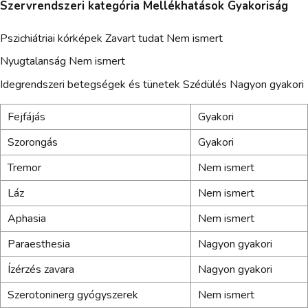
Szervrendszeri kategória Mellékhatások Gyakoriság
Pszichiátriai kórképek Zavart tudat Nem ismert
Nyugtalanság Nem ismert
Idegrendszeri betegségek és tünetek Szédülés Nagyon gyakori
Fejfájás
Gyakori
Szorongás
Gyakori
Tremor
Nem ismert
Láz
Nem ismert
Aphasia
Nem ismert
Paraesthesia
Nagyon gyakori
Ízérzés zavara
Nagyon gyakori
Szerotoninerg gyógyszerek
Nem ismert