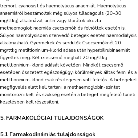
tremort, cyanosist és haemolyticus anaemiát. Haemolyticus
anaemiáról beszámoltak még súlyos túladagolás (20–30
mg/ttkg) alkalmával, anilin vagy klorátok okozta
methaemoglobinaemiás csecsemők és felnőttek esetén is.
Súlyos haemolysisben szenvedő betegek esetén haemodialysis
alkalmazható. Gyermekek és serdülők Csecsemőknél 20
mg/ttkg metiltioninium-klorid adása után hyperbilirubinaemiát
figyeltek meg. Két csecsemő meghalt 20 mg/ttkg
metiltioninium-klorid adását követően. Mindkét csecsemő
esetében összetett egészségügyi körülmények álltak fenn, és a
metiltioninium-klorid csak részlegesen volt felelős. A betegeket
megfigyelés alatt kell tartani, a methaemoglobin-szintet
monitorozni kell, és szükség esetén a beteget megfelelő tüneti
kezelésben kell részesíteni.
5. FARMAKOLÓGIAI TULAJDONSÁGOK
5.1 Farmakodinámiás tulajdonságok