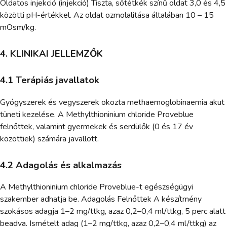
Oldatos injekció (injekció) Tiszta, sötétkék színű oldat 3,0 és 4,5
közötti pH-értékkel. Az oldat ozmolalitása általában 10 – 15
mOsm/kg.
4. KLINIKAI JELLEMZŐK
4.1 Terápiás javallatok
Gyógyszerek és vegyszerek okozta methaemoglobinaemia akut
tüneti kezelése. A Methylthioninium chloride Proveblue
felnőttek, valamint gyermekek és serdülők (0 és 17 év
közöttiek) számára javallott.
4.2 Adagolás és alkalmazás
A Methylthioninium chloride Proveblue-t egészségügyi
szakember adhatja be. Adagolás Felnőttek A készítmény
szokásos adagja 1–2 mg/ttkg, azaz 0,2–0,4 ml/ttkg, 5 perc alatt
beadva. Ismételt adag (1–2 mg/ttkg, azaz 0,2–0,4 ml/ttkg) az