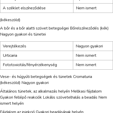
A széklet elszíneződése
Nem ismert
(kékeszöld)
A bőr és a bőr alatti szövet betegségei Bőrelszíneződés (kék)
Nagyon gyakori és tünetei
Verejtékezés
Nagyon gyakori
Urticaria
Nem ismert
Fototoxicitás/fényérzékenység
Nem ismert
Vese- és húgyúti betegségek és tünetek Cromaturia
(kékeszöld) Nagyon gyakori
Általános tünetek, az alkalmazás helyén Mellkasi fájdalom
Gyakori fellépő reakciók Lokális szövetelhalás a beadás Nem
ismert helyén
Fájdalom az injekció Gyakori beadásának helyén