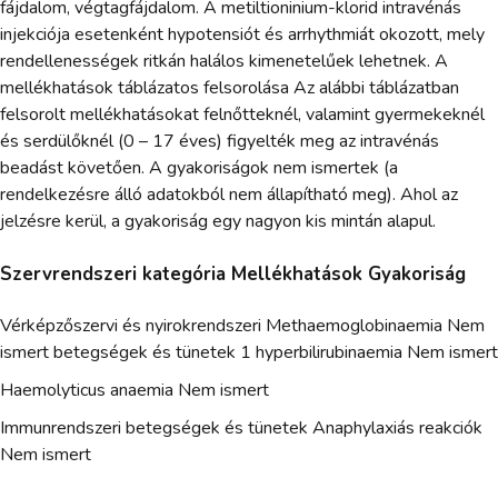
fájdalom, végtagfájdalom. A metiltioninium-klorid intravénás
injekciója esetenként hypotensiót és arrhythmiát okozott, mely
rendellenességek ritkán halálos kimenetelűek lehetnek. A
mellékhatások táblázatos felsorolása Az alábbi táblázatban
felsorolt mellékhatásokat felnőtteknél, valamint gyermekeknél
és serdülőknél (0 – 17 éves) figyelték meg az intravénás
beadást követően. A gyakoriságok nem ismertek (a
rendelkezésre álló adatokból nem állapítható meg). Ahol az
jelzésre kerül, a gyakoriság egy nagyon kis mintán alapul.
Szervrendszeri kategória Mellékhatások Gyakoriság
Vérképzőszervi és nyirokrendszeri Methaemoglobinaemia Nem
ismert betegségek és tünetek 1 hyperbilirubinaemia Nem ismert
Haemolyticus anaemia Nem ismert
Immunrendszeri betegségek és tünetek Anaphylaxiás reakciók
Nem ismert