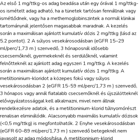
Az első 1 mg/ttkg-os adag beadása után egy órával 1 mg/ttkg-
os ismételt adag adható, ha a tünetek tartósan fennállnak vagy
ismétlődnek, vagy ha a methemoglobinszintek a normál klinikai
tartománynál jelentősen magasabbak maradnak. A kezelés
során a maximálisan ajánlott kumulatív dózis 2 mg/ttkg (lásd az
5.2 pontot). 2 A súlyos vesekárosodásban (eGFR 15–29
ml/perc/1,73 m ) szenvedő, 3 hónaposnál idősebb
csecsemőknél, gyermekeknél és serdülőknél, valamint
felnőtteknél az ajánlott adag egyszeri 1 mg/ttkg. A kezelés
során a maximálisan ajánlott kumulatív dózis 1 mg/ttkg. A
metiltioninium-kloridot a közepes fokú vagy súlyos
vesekárosodásban 2 (eGFR 15-59 ml/perc/1,73 m ) szenvedő,
3 hónapos vagy annál fiatalabb csecsemőknél és újszülötteknél
elővigyázatossággal kell alkalmazni, mivel nem állnak
rendelkezésre adatok, és a metiltioninium-klorid túlnyomórészt
renalisan eliminálódik. Alacsonyabb maximális kumulatív dózisok
(<0,5 mg/ttkg) is megfontolhatók. 2 Enyhe vesekárosodásban
(eGFR 60–89 ml/perc/1,73 m ) szenvedő betegeknél nem
javasolt az adag módosítása. A metiltioninium-klorid