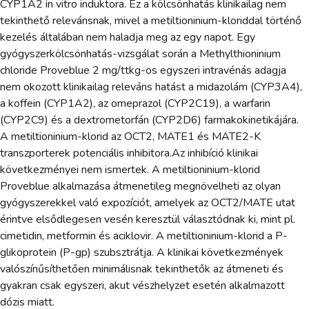
CYP1A2 in vitro induktora. Ez a kölcsönhatás klinikailag nem
tekinthető relevánsnak, mivel a metiltioninium-kloriddal történő
kezelés általában nem haladja meg az egy napot. Egy
gyógyszerkölcsönhatás-vizsgálat során a Methylthioninium
chloride Proveblue 2 mg/ttkg-os egyszeri intravénás adagja
nem okozott klinikailag releváns hatást a midazolám (CYP3A4),
a koffein (CYP1A2), az omeprazol (CYP2C19), a warfarin
(CYP2C9) és a dextrometorfán (CYP2D6) farmakokinetikájára.
A metiltioninium-klorid az OCT2, MATE1 és MATE2-K
transzporterek potenciális inhibitora.Az inhibíció klinikai
következményei nem ismertek. A metiltioninium-klorid
Proveblue alkalmazása átmenetileg megnövelheti az olyan
gyógyszerekkel való expozíciót, amelyek az OCT2/MATE utat
érintve elsődlegesen vesén keresztül választódnak ki, mint pl.
cimetidin, metformin és aciklovir. A metiltioninium-klorid a P-
glikoprotein (P-gp) szubsztrátja. A klinikai következmények
valószínűsíthetően minimálisnak tekinthetők az átmeneti és
gyakran csak egyszeri, akut vészhelyzet esetén alkalmazott
dózis miatt.