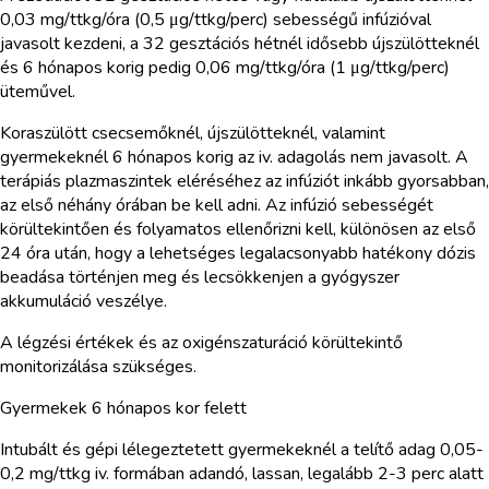
0,03 mg/ttkg/óra (0,5 μg/ttkg/perc) sebességű infúzióval
javasolt kezdeni, a 32 gesztációs hétnél idősebb újszülötteknél
és 6 hónapos korig pedig 0,06 mg/ttkg/óra (1 μg/ttkg/perc)
üteművel.
Koraszülött csecsemőknél, újszülötteknél, valamint
gyermekeknél 6 hónapos korig az iv. adagolás nem javasolt. A
terápiás plazmaszintek eléréséhez az infúziót inkább gyorsabban,
az első néhány órában be kell adni. Az infúzió sebességét
körültekintően és folyamatos ellenőrizni kell, különösen az első
24 óra után, hogy a lehetséges legalacsonyabb hatékony dózis
beadása történjen meg és lecsökkenjen a gyógyszer
akkumuláció veszélye.
A légzési értékek és az oxigénszaturáció körültekintő
monitorizálása szükséges.
Gyermekek 6 hónapos kor felett
Intubált és gépi lélegeztetett gyermekeknél a telítő adag 0,05-
0,2 mg/ttkg iv. formában adandó, lassan, legalább 2-3 perc alatt