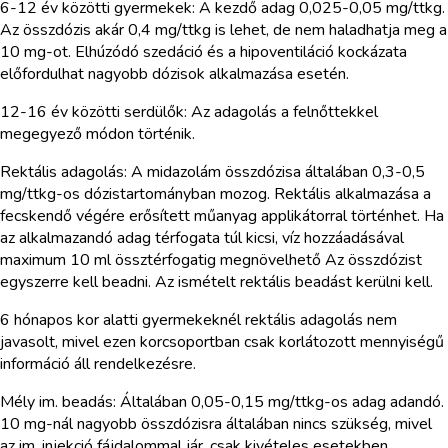
6-12 év közötti gyermekek: A kezdő adag 0,025-0,05 mg/ttkg.
Az összdózis akár 0,4 mg/ttkg is lehet, de nem haladhatja meg a
10 mg-ot. Elhúzódó szedáció és a hipoventiláció kockázata
előfordulhat nagyobb dózisok alkalmazása esetén.
12-16 év közötti serdülők: Az adagolás a felnőttekkel
megegyező módon történik.
Rektális adagolás: A midazolám összdózisa általában 0,3-0,5
mg/ttkg-os dózistartományban mozog. Rektális alkalmazása a
fecskendő végére erősített műanyag applikátorral történhet. Ha
az alkalmazandó adag térfogata túl kicsi, víz hozzáadásával
maximum 10 ml össztérfogatig megnövelhető Az összdózist
egyszerre kell beadni. Az ismételt rektális beadást kerülni kell.
6 hónapos kor alatti gyermekeknél rektális adagolás nem
javasolt, mivel ezen korcsoportban csak korlátozott mennyiségű
információ áll rendelkezésre.
Mély im. beadás: Általában 0,05-0,15 mg/ttkg-os adag adandó.
10 mg-nál nagyobb összdózisra általában nincs szükség, mivel
az im. injekció fájdalommal jár, csak kivételes esetekben