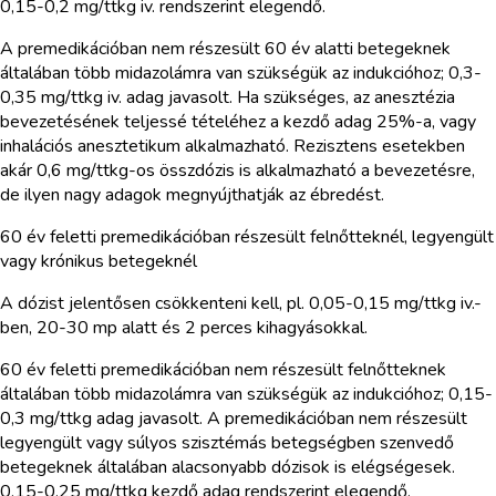
0,15-0,2 mg/ttkg iv. rendszerint elegendő.
A premedikációban nem részesült 60 év alatti betegeknek
általában több midazolámra van szükségük az indukcióhoz; 0,3-
0,35 mg/ttkg iv. adag javasolt. Ha szükséges, az anesztézia
bevezetésének teljessé tételéhez a kezdő adag 25%-a, vagy
inhalációs anesztetikum alkalmazható. Rezisztens esetekben
akár 0,6 mg/ttkg-os összdózis is alkalmazható a bevezetésre,
de ilyen nagy adagok megnyújthatják az ébredést.
60 év feletti premedikációban részesült felnőtteknél, legyengült
vagy krónikus betegeknél
A dózist jelentősen csökkenteni kell, pl. 0,05-0,15 mg/ttkg iv.-
ben, 20-30 mp alatt és 2 perces kihagyásokkal.
60 év feletti premedikációban nem részesült felnőtteknek
általában több midazolámra van szükségük az indukcióhoz; 0,15-
0,3 mg/ttkg adag javasolt. A premedikációban nem részesült
legyengült vagy súlyos szisztémás betegségben szenvedő
betegeknek általában alacsonyabb dózisok is elégségesek.
0,15-0,25 mg/ttkg kezdő adag rendszerint elegendő.