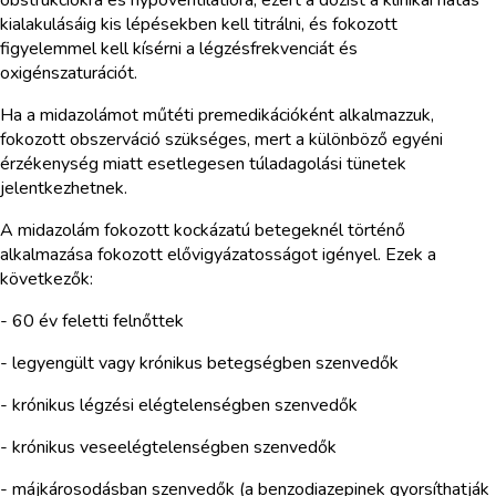
kialakulásáig kis lépésekben kell titrálni, és fokozott
figyelemmel kell kísérni a légzésfrekvenciát és
oxigénszaturációt.
Ha a midazolámot műtéti premedikációként alkalmazzuk,
fokozott obszerváció szükséges, mert a különböző egyéni
érzékenység miatt esetlegesen túladagolási tünetek
jelentkezhetnek.
A midazolám fokozott kockázatú betegeknél történő
alkalmazása fokozott elővigyázatosságot igényel. Ezek a
következők:
- 60 év feletti felnőttek
- legyengült vagy krónikus betegségben szenvedők
- krónikus légzési elégtelenségben szenvedők
- krónikus veseelégtelenségben szenvedők
- májkárosodásban szenvedők (a benzodiazepinek gyorsíthatják