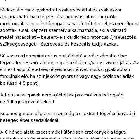
Midazolám csak gyakorlott szakorvos által és csak akkor
alkalmazható, ha a légzési és cardiovascularis funkciók
monitorizálásának és támogatásának feltételei teljes mértékben
adottak. Csak képzett személy alkalmazhatja, aki a várható
mellékhatásokat – beleértve a cardiorespiratoricus újraélesztés
szükségességét – észreveszi és kezelni is tudja azokat.
Súlyos cardiorespiratoricus mellékhatásokról számoltak be:
légzésdepresszió, apnoe, légzésleállás és/vagy szívmegállás. Az
ehhez hasonló életveszélyes események sokkal gyakrabban
fordulnak elő, ha az injekciót gyorsan vagy nagy dózisban adják
be (lásd 4.8 pont).
A benzodiazepinek nem ajánlottak pszichotikus betegség
elsődleges kezeléseként.
Különös gondosságra van szükség a csökkent légzési funkciójú
betegek éber szedálásánál.
A 6 hónap alatti csecsemők különösen érzékenyek a légúti
obstrukciókra és hypoventilatióra, ezért a dózist a klinikai hatás