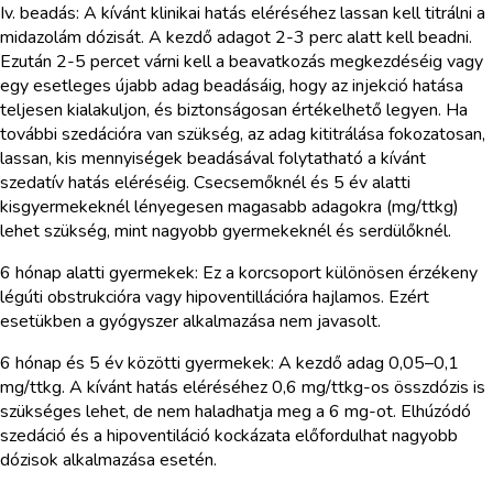
Iv. beadás: A kívánt klinikai hatás eléréséhez lassan kell titrálni a
midazolám dózisát. A kezdő adagot 2-3 perc alatt kell beadni.
Ezután 2-5 percet várni kell a beavatkozás megkezdéséig vagy
egy esetleges újabb adag beadásáig, hogy az injekció hatása
teljesen kialakuljon, és biztonságosan értékelhető legyen. Ha
további szedációra van szükség, az adag kititrálása fokozatosan,
lassan, kis mennyiségek beadásával folytatható a kívánt
szedatív hatás eléréséig. Csecsemőknél és 5 év alatti
kisgyermekeknél lényegesen magasabb adagokra (mg/ttkg)
lehet szükség, mint nagyobb gyermekeknél és serdülőknél.
6 hónap alatti gyermekek: Ez a korcsoport különösen érzékeny
légúti obstrukcióra vagy hipoventillációra hajlamos. Ezért
esetükben a gyógyszer alkalmazása nem javasolt.
6 hónap és 5 év közötti gyermekek: A kezdő adag 0,05–0,1
mg/ttkg. A kívánt hatás eléréséhez 0,6 mg/ttkg-os összdózis is
szükséges lehet, de nem haladhatja meg a 6 mg-ot. Elhúzódó
szedáció és a hipoventiláció kockázata előfordulhat nagyobb
dózisok alkalmazása esetén.