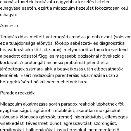
elvonási tünetek kockázata nagyobb a kezelés hirtelen
elhagyása esetén, ezért a midazolám kezelést fokozatosan kell
elhagyni.
Amnesia
Terápiás dózis mellett anterográd amnézia jelentkezhet (sokszor
ez a tulajdonsága előnyös, főképp sebészeti- és diagnosztikai
beavatkozások előtt, ill. során), melynek időtartama közvetlenül
a beadott dózistól függ, és magasabb dózisoknál növekszik a
kockázat. A prolongált amnesia problémát jelenthet a
járóbetegek számára, akik a beavatkozás után elbocsáthatók
lennének. Ezért midazolám parenterális alkalmazása után a
betegek kíséret nélkül nem mehetnek haza.
Paradox reakciók
Midazolám alkalmazása során paradox reakciók léphetnek föl:
nyugtalanságot, agitációt, irritablitást, akaratlan mozgásokat
(tónusos-klónusos görcsök, tremor), hiperaktivitást, ellenséges
viselkedést, téveszmét, dühöt, agresszivitást, szorongást,
rémálmokat, hallucinációkat, pszichózisokat, nem megfelelő