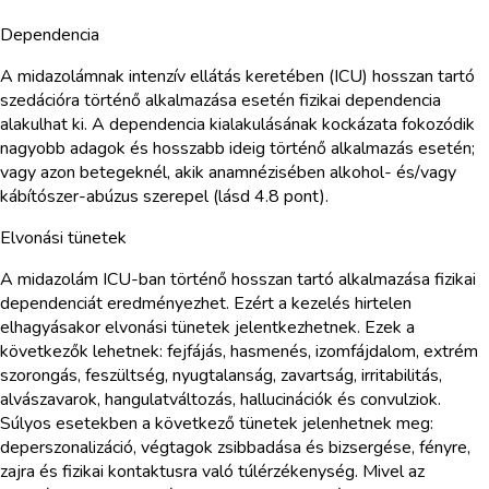
Dependencia
A midazolámnak intenzív ellátás keretében (ICU) hosszan tartó
szedációra történő alkalmazása esetén fizikai dependencia
alakulhat ki. A dependencia kialakulásának kockázata fokozódik
nagyobb adagok és hosszabb ideig történő alkalmazás esetén;
vagy azon betegeknél, akik anamnézisében alkohol- és/vagy
kábítószer-abúzus szerepel (lásd 4.8 pont).
Elvonási tünetek
A midazolám ICU-ban történő hosszan tartó alkalmazása fizikai
dependenciát eredményezhet. Ezért a kezelés hirtelen
elhagyásakor elvonási tünetek jelentkezhetnek. Ezek a
következők lehetnek: fejfájás, hasmenés, izomfájdalom, extrém
szorongás, feszültség, nyugtalanság, zavartság, irritabilitás,
alvászavarok, hangulatváltozás, hallucinációk és convulziok.
Súlyos esetekben a következő tünetek jelenhetnek meg:
deperszonalizáció, végtagok zsibbadása és bizsergése, fényre,
zajra és fizikai kontaktusra való túlérzékenység. Mivel az