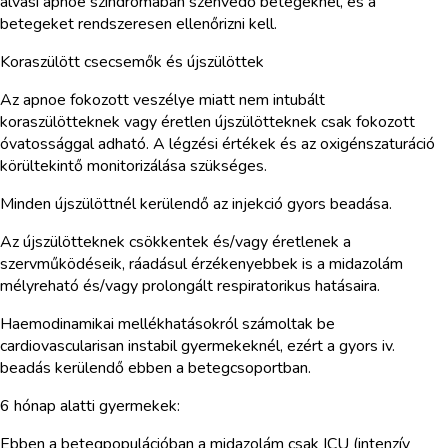
alvási apnoe szindrómában szenvedő betegeknél, és a
betegeket rendszeresen ellenőrizni kell.
Koraszülött csecsemők és újszülöttek
Az apnoe fokozott veszélye miatt nem intubált
koraszülötteknek vagy éretlen újszülötteknek csak fokozott
óvatossággal adható. A légzési értékek és az oxigénszaturáció
körültekintő monitorizálása szükséges.
Minden újszülöttnél kerülendő az injekció gyors beadása.
Az újszülötteknek csökkentek és/vagy éretlenek a
szervműködéseik, ráadásul érzékenyebbek is a midazolám
mélyreható és/vagy prolongált respiratorikus hatásaira.
Haemodinamikai mellékhatásokról számoltak be
cardiovascularisan instabil gyermekeknél, ezért a gyors iv.
beadás kerülendő ebben a betegcsoportban.
6 hónap alatti gyermekek:
Ebben a betegpopulációban a midazolám csak ICU (intenzív