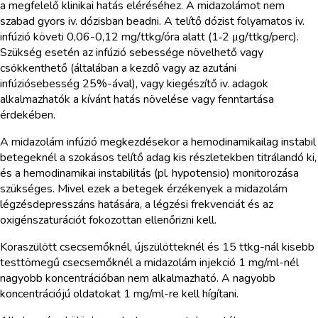
a megfelelő klinikai hatás eléréséhez. A midazolámot nem
szabad gyors iv. dózisban beadni. A telítő dózist folyamatos iv.
infúzió követi 0,06-0,12 mg/ttkg/óra alatt (1‑2 μg/ttkg/perc).
Szükség esetén az infúzió sebessége növelhető vagy
csökkenthető (általában a kezdő vagy az azutáni
infúziósebesség 25%-ával), vagy kiegészítő iv. adagok
alkalmazhatók a kívánt hatás növelése vagy fenntartása
érdekében.
A midazolám infúzió megkezdésekor a hemodinamikailag instabil
betegeknél a szokásos telítő adag kis részletekben titrálandó ki,
és a hemodinamikai instabilitás (pl. hypotensio) monitorozása
szükséges. Mivel ezek a betegek érzékenyek a midazolám
légzésdepresszáns hatására, a légzési frekvenciát és az
oxigénszaturációt fokozottan ellenőrizni kell.
Koraszülött csecsemőknél, újszülötteknél és 15 ttkg-nál kisebb
testtömegű csecsemőknél a midazolám injekció 1 mg/ml-nél
nagyobb koncentrációban nem alkalmazható. A nagyobb
koncentrációjú oldatokat 1 mg/ml-re kell hígítani.