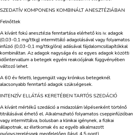
SZEDATÍV KOMPONENS KOMBINÁLT ANESZTÉZIÁBAN
Felnőttek
A kívánt fokú anesztézia fenntartása elérhető kis iv. adagok
(0,03-0,1 mg/ttkg) intermittáló adagolásával vagy folyamatos
infúzió (0,03-0,1 mg/ttkg/óra) adásával fájdalomcsillapítókkal
kombináltan. Az adagok nagysága és az egyes adagok közötti
időintervallum a betegek egyéni reakciójának függvényében
változó lehet.
A 60 év feletti, legyengült vagy krónikus betegeknél
alacsonyabb fenntartó adagok szükségesek.
INTENZÍV ELLÁTÁS KERETÉBEN TARTÓS SZEDÁCIÓ
A kívánt mértékű szedáció a midazolám lépésenként történő
titrálásával érhető el. Alkalmazható folyamatos cseppinfúzióban
vagy intermittálva, bolusban a klinikai igénynek, a fizikai
állapotnak, az életkornak és az egyéb alkalmazott
gyógyszerelésnek megfelelően (lásd. 4.5 pont)