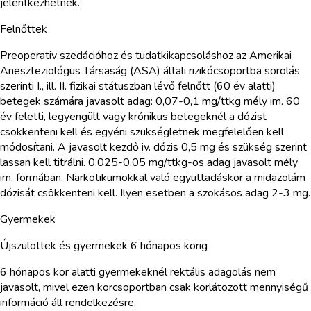
jelentkezhetnek.
Felnőttek
Preoperativ szedációhoz és tudatkikapcsoláshoz az Amerikai
Aneszteziológus Társaság (ASA) általi rizikócsoportba sorolás
szerinti I., ill. II. fizikai státuszban lévő felnőtt (60 év alatti)
betegek számára javasolt adag: 0,07-0,1 mg/ttkg mély im. 60
év feletti, legyengült vagy krónikus betegeknél a dózist
csökkenteni kell és egyéni szükségletnek megfelelően kell
módosítani. A javasolt kezdő iv. dózis 0,5 mg és szükség szerint
lassan kell titrálni. 0,025-0,05 mg/ttkg-os adag javasolt mély
im. formában. Narkotikumokkal való együttadáskor a midazolám
dózisát csökkenteni kell. Ilyen esetben a szokásos adag 2-3 mg.
Gyermekek
Újszülöttek és gyermekek 6 hónapos korig
6 hónapos kor alatti gyermekeknél rektális adagolás nem
javasolt, mivel ezen korcsoportban csak korlátozott mennyiségű
információ áll rendelkezésre.