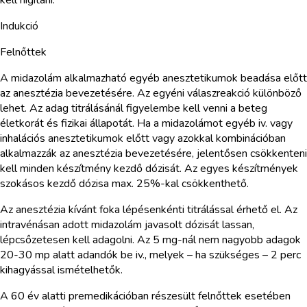
Indukció
Felnőttek
A midazolám alkalmazható egyéb anesztetikumok beadása előtt
az anesztézia bevezetésére. Az egyéni válaszreakció különböző
lehet. Az adag titrálásánál figyelembe kell venni a beteg
életkorát és fizikai állapotát. Ha a midazolámot egyéb iv. vagy
inhalációs anesztetikumok előtt vagy azokkal kombinációban
alkalmazzák az anesztézia bevezetésére, jelentősen csökkenteni
kell minden készítmény kezdő dózisát. Az egyes készítmények
szokásos kezdő dózisa max. 25%-kal csökkenthető.
Az anesztézia kívánt foka lépésenkénti titrálással érhető el. Az
intravénásan adott midazolám javasolt dózisát lassan,
lépcsőzetesen kell adagolni. Az 5 mg-nál nem nagyobb adagok
20-30 mp alatt adandók be iv., melyek – ha szükséges – 2 perc
kihagyással ismételhetők.
A 60 év alatti premedikációban részesült felnőttek esetében