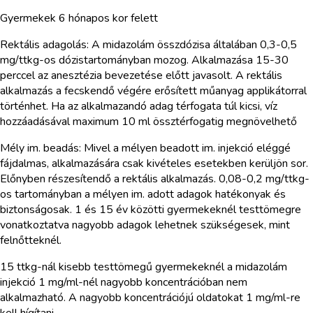
Gyermekek 6 hónapos kor felett
Rektális adagolás: A midazolám összdózisa általában 0,3-0,5
mg/ttkg-os dózistartományban mozog. Alkalmazása 15-30
perccel az anesztézia bevezetése előtt javasolt. A rektális
alkalmazás a fecskendő végére erősített műanyag applikátorral
történhet. Ha az alkalmazandó adag térfogata túl kicsi, víz
hozzáadásával maximum 10 ml össztérfogatig megnövelhető
Mély im. beadás: Mivel a mélyen beadott im. injekció eléggé
fájdalmas, alkalmazására csak kivételes esetekben kerüljön sor.
Előnyben részesítendő a rektális alkalmazás. 0,08-0,2 mg/ttkg-
os tartományban a mélyen im. adott adagok hatékonyak és
biztonságosak. 1 és 15 év közötti gyermekeknél testtömegre
vonatkoztatva nagyobb adagok lehetnek szükségesek, mint
felnőtteknél.
15 ttkg-nál kisebb testtömegű gyermekeknél a midazolám
injekció 1 mg/ml-nél nagyobb koncentrációban nem
alkalmazható. A nagyobb koncentrációjú oldatokat 1 mg/ml-re
kell hígítani.