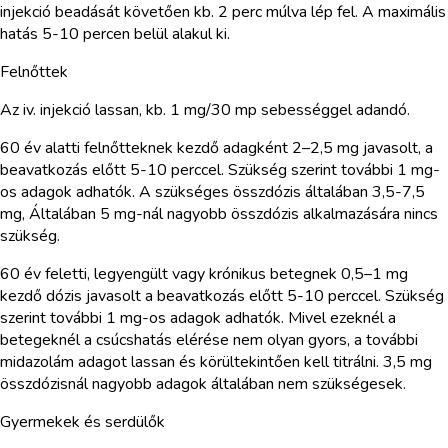
injekció beadását követően kb. 2 perc múlva lép fel. A maximális
hatás 5-10 percen belül alakul ki.
Felnőttek
Az iv. injekció lassan, kb. 1 mg/30 mp sebességgel adandó.
60 év alatti felnőtteknek kezdő adagként 2–2,5 mg javasolt, a
beavatkozás előtt 5-10 perccel. Szükség szerint további 1 mg-
os adagok adhatók. A szükséges összdózis általában 3,5-7,5
mg, Általában 5 mg-nál nagyobb összdózis alkalmazására nincs
szükség.
60 év feletti, legyengült vagy krónikus betegnek 0,5–1 mg
kezdő dózis javasolt a beavatkozás előtt 5-10 perccel. Szükség
szerint további 1 mg-os adagok adhatók. Mivel ezeknél a
betegeknél a csúcshatás elérése nem olyan gyors, a további
midazolám adagot lassan és körültekintően kell titrálni. 3,5 mg
összdózisnál nagyobb adagok általában nem szükségesek.
Gyermekek és serdülők