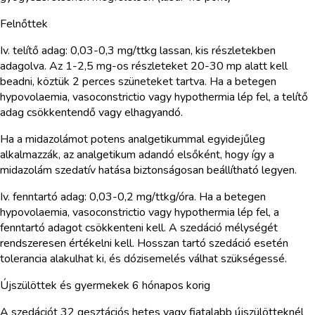
Felnőttek
Iv. telítő adag: 0,03-0,3 mg/ttkg lassan, kis részletekben
adagolva. Az 1-2,5 mg-os részleteket 20-30 mp alatt kell
beadni, köztük 2 perces szüneteket tartva. Ha a betegen
hypovolaemia, vasoconstrictio vagy hypothermia lép fel, a telítő
adag csökkentendő vagy elhagyandó.
Ha a midazolámot potens analgetikummal egyidejűleg
alkalmazzák, az analgetikum adandó elsőként, hogy így a
midazolám szedatív hatása biztonságosan beállítható legyen.
Iv. fenntartó adag: 0,03-0,2 mg/ttkg/óra. Ha a betegen
hypovolaemia, vasoconstrictio vagy hypothermia lép fel, a
fenntartó adagot csökkenteni kell. A szedáció mélységét
rendszeresen értékelni kell. Hosszan tartó szedáció esetén
tolerancia alakulhat ki, és dózisemelés válhat szükségessé.
Újszülöttek és gyermekek 6 hónapos korig
A szedációt 32 gesztációs hetes vagy fiatalabb újszülötteknél