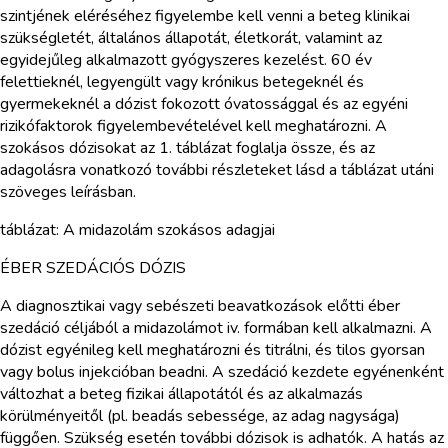
szintjének eléréséhez figyelembe kell venni a beteg klinikai
szükségletét, általános állapotát, életkorát, valamint az
egyidejűleg alkalmazott gyógyszeres kezelést. 60 év
felettieknél, legyengült vagy krónikus betegeknél és
gyermekeknél a dózist fokozott óvatossággal és az egyéni
rizikófaktorok figyelembevételével kell meghatározni. A
szokásos dózisokat az 1. táblázat foglalja össze, és az
adagolásra vonatkozó további részleteket lásd a táblázat utáni
szöveges leírásban.
táblázat: A midazolám szokásos adagjai
ÉBER SZEDÁCIÓS DÓZIS
A diagnosztikai vagy sebészeti beavatkozások előtti éber
szedáció céljából a midazolámot iv. formában kell alkalmazni. A
dózist egyénileg kell meghatározni és titrálni, és tilos gyorsan
vagy bolus injekcióban beadni. A szedáció kezdete egyénenként
változhat a beteg fizikai állapotától és az alkalmazás
körülményeitől (pl. beadás sebessége, az adag nagysága)
függően. Szükség esetén további dózisok is adhatók. A hatás az