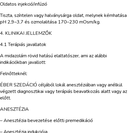
Oldatos injekció/infúzió
Tiszta, színtelen vagy halványsárga oldat, melynek kémhatása
pH 2,9–3,7 és ozmolalitása 170–230 mOsm/kg.
4. KLINIKAI JELLEMZŐK
4.1 Terápiás javallatok
A midazolám rövid hatású elaltatószer, ami az alábbi
indikációkban javallott:
Felnőtteknél:
ÉBER SZEDÁCIÓ céljából lokál anesztéziában vagy anélkül
végzett diagnosztikai vagy terápiás beavatkozás alatt vagy az
előtt.
ANESZTÉZIA
– Anesztézia bevezetése előtti premedikáció
– Anesztézia indukciója