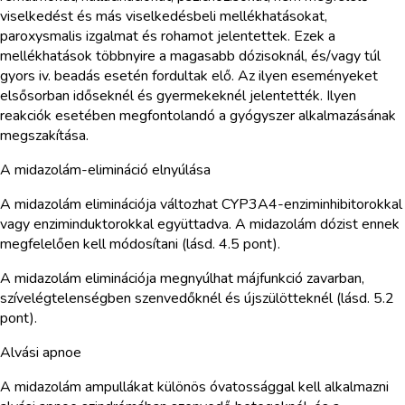
viselkedést és más viselkedésbeli mellékhatásokat,
paroxysmalis izgalmat és rohamot jelentettek. Ezek a
mellékhatások többnyire a magasabb dózisoknál, és/vagy túl
gyors iv. beadás esetén fordultak elő. Az ilyen eseményeket
elsősorban időseknél és gyermekeknél jelentették. Ilyen
reakciók esetében megfontolandó a gyógyszer alkalmazásának
megszakítása.
A midazolám-elimináció elnyúlása
A midazolám eliminációja változhat CYP3A4-enziminhibitorokkal
vagy enziminduktorokkal együttadva. A midazolám dózist ennek
megfelelően kell módosítani (lásd. 4.5 pont).
A midazolám eliminációja megnyúlhat májfunkció zavarban,
szívelégtelenségben szenvedőknél és újszülötteknél (lásd. 5.2
pont).
Alvási apnoe
A midazolám ampullákat különös óvatossággal kell alkalmazni