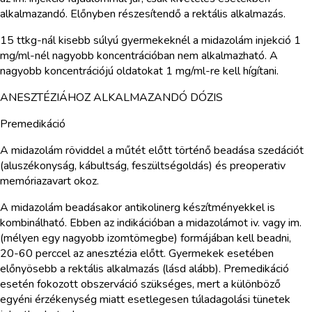
alkalmazandó. Előnyben részesítendő a rektális alkalmazás.
15 ttkg-nál kisebb súlyú gyermekeknél a midazolám injekció 1
mg/ml-nél nagyobb koncentrációban nem alkalmazható. A
nagyobb koncentrációjú oldatokat 1 mg/ml-re kell hígítani.
ANESZTÉZIÁHOZ ALKALMAZANDÓ DÓZIS
Premedikáció
A midazolám röviddel a műtét előtt történő beadása szedációt
(aluszékonyság, kábultság, feszültségoldás) és preoperativ
memóriazavart okoz.
A midazolám beadásakor antikolinerg készítményekkel is
kombinálható. Ebben az indikációban a midazolámot iv. vagy im.
(mélyen egy nagyobb izomtömegbe) formájában kell beadni,
20-60 perccel az anesztézia előtt. Gyermekek esetében
előnyösebb a rektális alkalmazás (lásd alább). Premedikáció
esetén fokozott obszerváció szükséges, mert a különböző
egyéni érzékenység miatt esetlegesen túladagolási tünetek