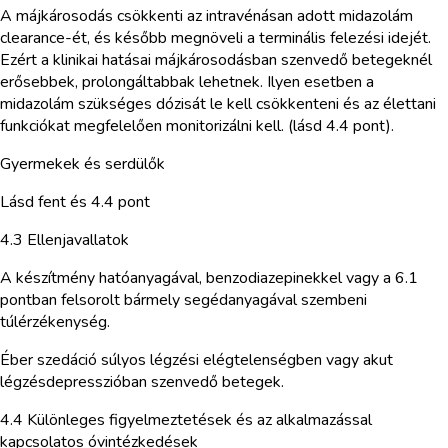
A májkárosodás csökkenti az intravénásan adott midazolám
clearance-ét, és később megnöveli a terminális felezési idejét.
Ezért a klinikai hatásai májkárosodásban szenvedő betegeknél
erősebbek, prolongáltabbak lehetnek. Ilyen esetben a
midazolám szükséges dózisát le kell csökkenteni és az élettani
funkciókat megfelelően monitorizálni kell. (lásd 4.4 pont).
Gyermekek és serdülők
Lásd fent és 4.4 pont
4.3 Ellenjavallatok
A készítmény hatóanyagával, benzodiazepinekkel vagy a 6.1
pontban felsorolt bármely segédanyagával szembeni
túlérzékenység.
Éber szedáció súlyos légzési elégtelenségben vagy akut
légzésdepresszióban szenvedő betegek.
4.4 Különleges figyelmeztetések és az alkalmazással
kapcsolatos óvintézkedések