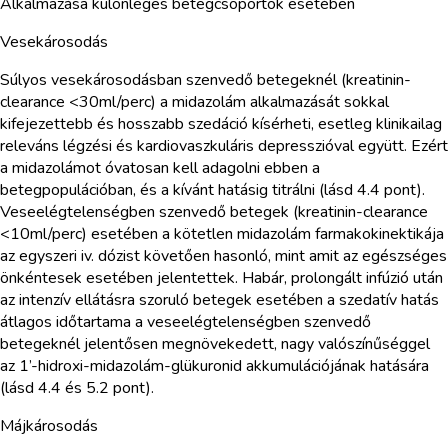
Alkalmazása különleges betegcsoportok esetében
Vesekárosodás
Súlyos vesekárosodásban szenvedő betegeknél (kreatinin-
clearance <30ml/perc) a midazolám alkalmazását sokkal
kifejezettebb és hosszabb szedáció kísérheti, esetleg klinikailag
releváns légzési és kardiovaszkuláris depresszióval együtt. Ezért
a midazolámot óvatosan kell adagolni ebben a
betegpopulációban, és a kívánt hatásig titrálni (lásd 4.4 pont).
Veseelégtelenségben szenvedő betegek (kreatinin-clearance
<10ml/perc) esetében a kötetlen midazolám farmakokinektikája
az egyszeri iv. dózist követően hasonló, mint amit az egészséges
önkéntesek esetében jelentettek. Habár, prolongált infúzió után
az intenzív ellátásra szoruló betegek esetében a szedatív hatás
átlagos időtartama a veseelégtelenségben szenvedő
betegeknél jelentősen megnövekedett, nagy valószínűséggel
az 1’-hidroxi-midazolám-glükuronid akkumulációjának hatására
(lásd 4.4 és 5.2 pont).
Májkárosodás