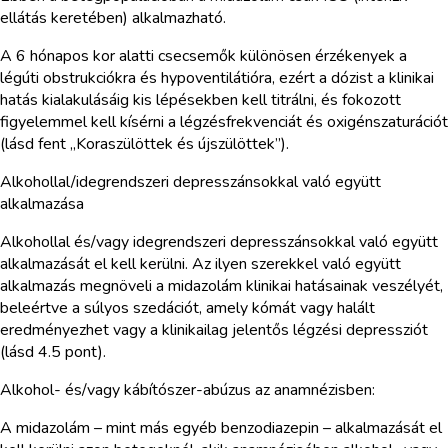
ellátás keretében) alkalmazható.
A 6 hónapos kor alatti csecsemők különösen érzékenyek a
légúti obstrukciókra és hypoventilátióra, ezért a dózist a klinikai
hatás kialakulásáig kis lépésekben kell titrálni, és fokozott
figyelemmel kell kísérni a légzésfrekvenciát és oxigénszaturációt
(lásd fent „Koraszülöttek és újszülöttek”).
Alkohollal/idegrendszeri depresszánsokkal való együtt
alkalmazása
Alkohollal és/vagy idegrendszeri depresszánsokkal való együtt
alkalmazását el kell kerülni. Az ilyen szerekkel való együtt
alkalmazás megnöveli a midazolám klinikai hatásainak veszélyét,
beleértve a súlyos szedációt, amely kómát vagy halált
eredményezhet vagy a klinikailag jelentős légzési depressziót
(lásd 4.5 pont).
Alkohol- és/vagy kábítószer-abúzus az anamnézisben:
A midazolám – mint más egyéb benzodiazepin – alkalmazását el