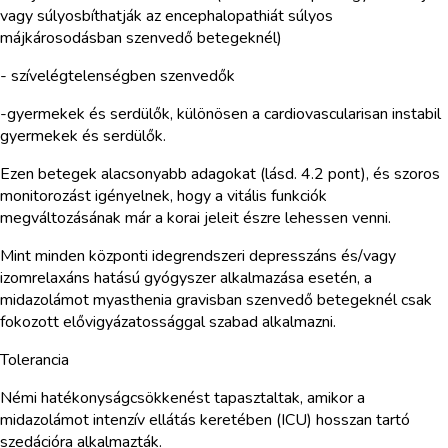
vagy súlyosbíthatják az encephalopathiát súlyos
májkárosodásban szenvedő betegeknél)
- szívelégtelenségben szenvedők
-gyermekek és serdülők, különösen a cardiovascularisan instabil
gyermekek és serdülők.
Ezen betegek alacsonyabb adagokat (lásd. 4.2 pont), és szoros
monitorozást igényelnek, hogy a vitális funkciók
megváltozásának már a korai jeleit észre lehessen venni.
Mint minden központi idegrendszeri depresszáns és/vagy
izomrelaxáns hatású gyógyszer alkalmazása esetén, a
midazolámot myasthenia gravisban szenvedő betegeknél csak
fokozott elővigyázatossággal szabad alkalmazni.
Tolerancia
Némi hatékonyságcsökkenést tapasztaltak, amikor a
midazolámot intenzív ellátás keretében (ICU) hosszan tartó
szedációra alkalmazták.