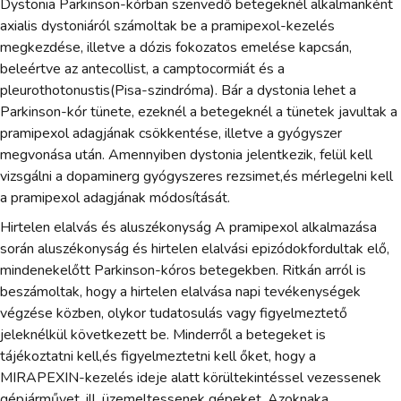
Dystonia Parkinson-kórban szenvedő betegeknél alkalmanként
axialis dystoniáról számoltak be a pramipexol-kezelés
megkezdése, illetve a dózis fokozatos emelése kapcsán,
beleértve az antecollist, a camptocormiát és a
pleurothotonustis(Pisa-szindróma). Bár a dystonia lehet a
Parkinson-kór tünete, ezeknél a betegeknél a tünetek javultak a
pramipexol adagjának csökkentése, illetve a gyógyszer
megvonása után. Amennyiben dystonia jelentkezik, felül kell
vizsgálni a dopaminerg gyógyszeres rezsimet,és mérlegelni kell
a pramipexol adagjának módosítását.
Hirtelen elalvás és aluszékonyság A pramipexol alkalmazása
során aluszékonyság és hirtelen elalvási epizódokfordultak elő,
mindenekelőtt Parkinson-kóros betegekben. Ritkán arról is
beszámoltak, hogy a hirtelen elalvása napi tevékenységek
végzése közben, olykor tudatosulás vagy figyelmeztető
jeleknélkül következett be. Minderről a betegeket is
tájékoztatni kell,és figyelmeztetni kell őket, hogy a
MIRAPEXIN-kezelés ideje alatt körültekintéssel vezessenek
gépjárművet, ill. üzemeltessenek gépeket. Azoknaka