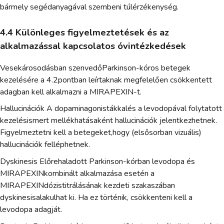
bármely segédanyagával szembeni túlérzékenység.
4.4 Különleges figyelmeztetések és az
alkalmazással kapcsolatos óvintézkedések
Vesekárosodásban szenvedőParkinson-kóros betegek
kezelésére a 4.2pontban leírtaknak megfelelően csökkentett
adagban kell alkalmazni a MIRAPEXIN-t.
Hallucinációk A dopaminagonistákkalés a levodopával folytatott
kezelésismert mellékhatásaként hallucinációk jelentkezhetnek.
Figyelmeztetni kell a betegeket,hogy (elsősorban vizuális)
hallucinációk felléphetnek.
Dyskinesis Előrehaladott Parkinson-kórban levodopa és
MIRAPEXINkombinált alkalmazása esetén a
MIRAPEXINdózistitrálásának kezdeti szakaszában
dyskinesisalakulhat ki. Ha ez történik, csökkenteni kell a
levodopa adagját.