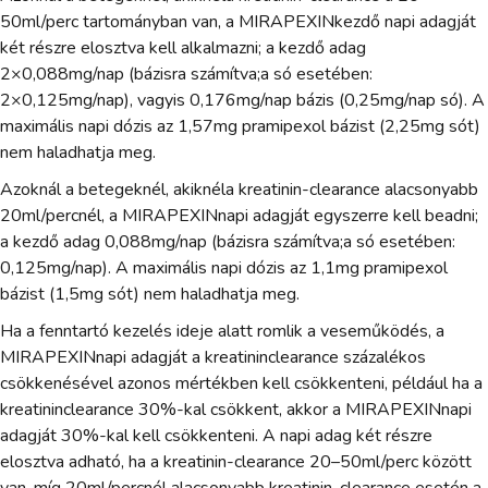
50ml/perc tartományban van, a MIRAPEXINkezdő napi adagját
két részre elosztva kell alkalmazni; a kezdő adag
2×0,088mg/nap (bázisra számítva;a só esetében:
2×0,125mg/nap), vagyis 0,176mg/nap bázis (0,25mg/nap só). A
maximális napi dózis az 1,57mg pramipexol bázist (2,25mg sót)
nem haladhatja meg.
Azoknál a betegeknél, akiknéla kreatinin-clearance alacsonyabb
20ml/percnél, a MIRAPEXINnapi adagját egyszerre kell beadni;
a kezdő adag 0,088mg/nap (bázisra számítva;a só esetében:
0,125mg/nap). A maximális napi dózis az 1,1mg pramipexol
bázist (1,5mg sót) nem haladhatja meg.
Ha a fenntartó kezelés ideje alatt romlik a veseműködés, a
MIRAPEXINnapi adagját a kreatininclearance százalékos
csökkenésével azonos mértékben kell csökkenteni, például ha a
kreatininclearance 30%-kal csökkent, akkor a MIRAPEXINnapi
adagját 30%-kal kell csökkenteni. A napi adag két részre
elosztva adható, ha a kreatinin-clearance 20–50ml/perc között
van, míg 20ml/percnél alacsonyabb kreatinin-clearance esetén a