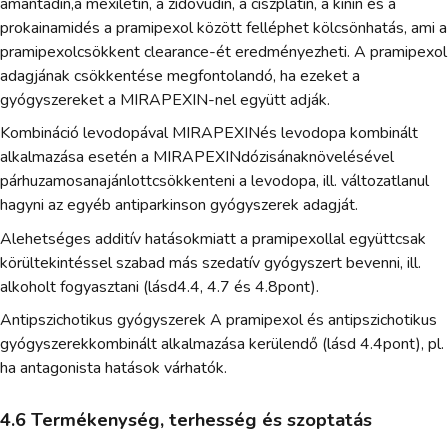
amantadin,a mexiletin, a zidovudin, a ciszplatin, a kinin és a
prokainamidés a pramipexol között felléphet kölcsönhatás, ami a
pramipexolcsökkent clearance-ét eredményezheti. A pramipexol
adagjának csökkentése megfontolandó, ha ezeket a
gyógyszereket a MIRAPEXIN-nel együtt adják.
Kombináció levodopával MIRAPEXINés levodopa kombinált
alkalmazása esetén a MIRAPEXINdózisánaknövelésével
párhuzamosanajánlottcsökkenteni a levodopa, ill. változatlanul
hagyni az egyéb antiparkinson gyógyszerek adagját.
Alehetséges additív hatásokmiatt a pramipexollal együttcsak
körültekintéssel szabad más szedatív gyógyszert bevenni, ill.
alkoholt fogyasztani (lásd4.4, 4.7 és 4.8pont).
Antipszichotikus gyógyszerek A pramipexol és antipszichotikus
gyógyszerekkombinált alkalmazása kerülendő (lásd 4.4pont), pl.
ha antagonista hatások várhatók.
4.6 Termékenység, terhesség és szoptatás