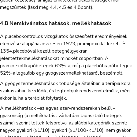
gépek kezelése), amígaz említett rendellenességek már
megszűntek (lásd még 4.4, 4.5 és 4.8pont).
4.8 Nemkívánatos hatások, mellékhatások
A placebokontrollos vizsgálatok összesített eredményeinek
elemzése alapjánazösszesen 1923, pramipexollal kezelt és
1354,placebóval kezelt betegnélgyakran
jelentettekmellékhatásokat mindkét csoportban. A
pramipexoltkapóbetegek 63%-a, míg a placebótkapóbetegek
52%-a legalább egy gyógyszermellékhatásról beszámolt.
A gyógyszermellékhatások többsége általában a terápia korai
szakaszában kezdődik, és legtöbbjük rendszerintelmúlik, még
akkor is, ha a terápiát folytatják.
A mellékhatások –az egyes szervrendszereken belül –
gyakoriság (a mellékhatást várhatóan tapasztaló betegek
száma) szerint lettek felsorolva, az alábbi kategóriák szerint:
nagyon gyakori (≥1/10); gyakori (≥1/100-<1/10); nem gyakori