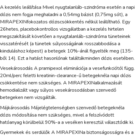
A kezelés leállítása Mivel nyugtalanláb-szindróma esetén a napi
dózis nem fogja meghaladni a 0,54mg bázist (0,75mg sót), a
MIRAPEXINfokozatos dóziscsökkentés nélkül leállítható. Egy
26hetes, placebokontrollos vizsgálatban a kezelés hirtelen
megszakítását követően a nyugtalanláb-szindróma tüneteinek
visszatérését (a tünetek súlyosságának rosszabbodása a
kiinduláshoz képest) a betegek 10%-ánál figyelték meg (135-
ből 14). Ezt a hatást hasonlónak találtákminden dózis esetében.
Vesekárosodás A pramipexol eliminációja a vesefunkciótól függ.
20ml/perc feletti kreatinin-clearance-ű betegeknéla napi dózis
csökkentése nem szükséges. A MIRAPEXINalkalmazását
hemodializált vagy súlyos vesekárosodásban szenvedő
betegeken nem vizsgálták.
Májkárosodás Májelégtelenségben szenvedő betegeknéla
dózis módosítása nem szükséges, mivel a felszívódott
hatóanyag körülbelül 90%-a a veséken keresztül választódik ki.
Gyermekek és serdülők A MIRAPEXINa biztonságosságra és a