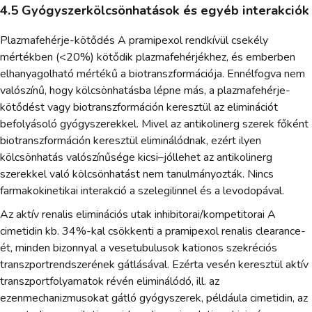
4.5 Gyógyszerkölcsönhatások és egyéb interakciók
Plazmafehérje-kötődés A pramipexol rendkívül csekély
mértékben (<20%) kötődik plazmafehérjékhez, és emberben
elhanyagolható mértékű a biotranszformációja. Ennélfogva nem
valószínű, hogy kölcsönhatásba lépne más, a plazmafehérje-
kötődést vagy biotranszformáción keresztül az eliminációt
befolyásoló gyógyszerekkel. Mivel az antikolinerg szerek főként
biotranszformáción keresztül eliminálódnak, ezért ilyen
kölcsönhatás valószínűsége kicsi–jóllehet az antikolinerg
szerekkel való kölcsönhatást nem tanulmányozták. Nincs
farmakokinetikai interakció a szelegilinnel és a levodopával.
Az aktív renalis eliminációs utak inhibitorai/kompetitorai A
cimetidin kb. 34%-kal csökkenti a pramipexol renalis clearance-
ét, minden bizonnyal a vesetubulusok kationos szekréciós
transzportrendszerének gátlásával. Ezérta vesén keresztül aktív
transzportfolyamatok révén eliminálódó, ill. az
ezenmechanizmusokat gátló gyógyszerek, példáula cimetidin, az