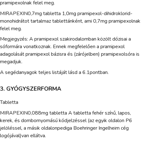
pramipexolnak felel meg.
MIRAPEXIN0,7mg tabletta 1,0mg pramipexol-dihidroklorid-
monohidrátot tartalmaz tablettánként, ami 0,7mg pramipexolnak
felel meg.
Megjegyzés: A pramipexol szakirodalomban közölt dózisai a
sóformára vonatkoznak. Ennek megfelelően a pramipexol
adagolását pramipexol bázisra és (zárójelben) pramipexolsóra is
megadjuk.
A segédanyagok teljes listáját lásd a 6.1pontban.
3. GYÓGYSZERFORMA
Tabletta
MIRAPEXIN0,088mg tabletta A tabletta fehér színű, lapos,
kerek, és dombornyomású kódjelzéssel (az egyik oldalon P6
jelöléssel, a másik oldalonpediga Boehringer Ingelheim cég
logójával)van ellátva.