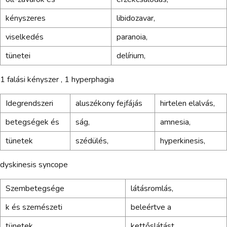
kényszeres
libidozavar,
viselkedés
paranoia,
tünetei
delírium,
1 falási kényszer , 1 hyperphagia
Idegrendszeri
aluszékony fejfájás
hirtelen elalvás,
betegségek és
ság,
amnesia,
tünetek
szédülés,
hyperkinesis,
dyskinesis syncope
Szembetegsége
látásromlás,
k és szemészeti
beleértve a
tünetek
kettőslátást,