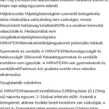
teljes napi adag egyszerre adandó.
Májkárosodás Májelégtelenségben szenvedő betegeknéla
dózis módosítása valószínűleg nem szükséges, mivela
felszívódott hatóanyag körülbelül90%-a a veséken keresztül
választódik ki. Mindazonáltal nem
vizsgáltákamájelégtelenségneka
MIRAPEXINfarmakokinetikájáragyakorolt potenciális hatását.
Gyermekek és serdülők A MIRAPEXINbiztonságosságát és
hatásosságát 18évesnél fiatalabbgyermekek és serdülők
esetében nem igazolták. A MIRAPEXIN-nek gyermekeknél és
serdülőknélParkinson-kór javallata esetén nincs releváns
alkalmazása.
Nyugtalanláb-szindróma
A MIRAPEXINjavasolt kezdődózisa 0,088mg bázis (0,125mg
só) naponta egyszer, 2-3órával lefekvés előtt. Azoknál a
betegeknél, akiknek további tüneti kezelésre van szükségük, a
dózist 4-7naponként lehet emelni maximum 0,54mg bázis