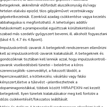
betegeknek, akiknélmár előfordult aluszékonyság és/vagy
hirtelen elalvási epizód, tilos gépjárművet vezetniükvagy
gépeketkezelniük. Ezenkívül azadag csökkentése vagya kezelés
abbahagyása is megfontolható. A lehetséges additív
hatásokmiatt a pramipexollal együttcsak körültekintéssel
szabad más szedatív gyógyszert bevenni, ill. alkoholt fogyasztani
(lásd 4.5, 4.7 és 4.8pont).
Impulzuskontroll-zavarok A betegeknél rendszeresen ellenőrizni
kell az impulzuskontroll-zavarok kialakulását. A betegeknek és
gondozóiknak tisztában kell lenniük azzal, hogy impulzuskontroll-
zavarok viselkedésbeli tünetei – beleértve a kóros
szerencsejáték-szenvedélyt, a fokozott libidót, a
hiperszexualitást, a költekezési, vásárlási vagy falási
kényszert,illetve a túlevést –jelentkezhetnek a
dopaminagonistákkal, többek között MIRAPEXIN-nel kezelt
betegeknél. Ilyen tünetek kialakulásakor meg kell fontolni a
dózis csökkentését/fokozatos leállítását.