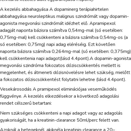
A kezelés abbahagyása A dopaminerg terápiahirtelen
abbahagyása neuroleptikus malignus szindrómát vagy dopamin-
agonista megvonási szindrómát idézhet elő. Apramipexol
adagját naponta bázisra számítva 0,54mg-mal (só esetében:
0,75mg-mal) kell csökkenteni a bázisra számítva 0,54mg-os (a
só esetében: 0,75mg) napi adag eléréséig. Ezt követően
naponta bázisra számítva 0,264mg-mal (só esetében: 0,375mg)
kell csökkentenia napi adagot(lásd 4.4pont).A dopamin-agonista
megvonási szindróma fokozatos dóziscsökkentés mellett is
megjelenhet, és átmeneti dózisnövelésre lehet szükség, mielőtt
a fokozatos dóziscsökkentést folytatni lehetne (lásd 4.4pont).
Vesekárosodás A pramipexol eliminációjaa veseműködés
függvénye. A kezelés elkezdésekor a következő adagolási
rendet célszerű betartani:
Nem szükséges csökkenteni a napi adagot vagy az adagolás
gyakoriságát, ha a kreatinin-clearance 50ml/perc felett van.
Azoknál a betegeknél, akiknéla kreatinin-clearance a 20–