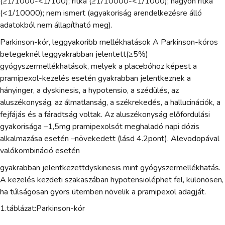
(≥1/1000-<1/100); ritka (≥1/10000-<1/1000); nagyon ritka
(<1/10000); nem ismert (agyakoriság arendelkezésre álló
adatokból nem állapítható meg).
Parkinson-kór, leggyakoribb mellékhatások A Parkinson-kóros
betegeknél leggyakrabban jelentett(≥5%)
gyógyszermellékhatások, melyek a placebóhoz képest a
pramipexol-kezelés esetén gyakrabban jelentkeznek a
hányinger, a dyskinesis, a hypotensio, a szédülés, az
aluszékonyság, az álmatlanság, a székrekedés, a hallucinációk, a
fejfájás és a fáradtság voltak. Az aluszékonyság előfordulási
gyakorisága –1,5mg pramipexolsót meghaladó napi dózis
alkalmazása esetén –növekedett (lásd 4.2pont). Alevodopával
valókombináció esetén
gyakrabban jelentkezettdyskinesis mint gyógyszermellékhatás.
A kezelés kezdeti szakaszában hypotensioléphet fel, különösen,
ha túlságosan gyors ütemben növelik a pramipexol adagját.
1.táblázat:Parkinson-kór