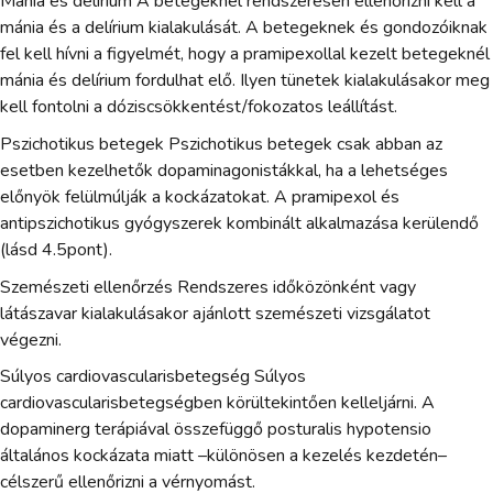
Mánia és delírium A betegeknél rendszeresen ellenőrizni kell a
mánia és a delírium kialakulását. A betegeknek és gondozóiknak
fel kell hívni a figyelmét, hogy a pramipexollal kezelt betegeknél
mánia és delírium fordulhat elő. Ilyen tünetek kialakulásakor meg
kell fontolni a dóziscsökkentést/fokozatos leállítást.
Pszichotikus betegek Pszichotikus betegek csak abban az
esetben kezelhetők dopaminagonistákkal, ha a lehetséges
előnyök felülmúlják a kockázatokat. A pramipexol és
antipszichotikus gyógyszerek kombinált alkalmazása kerülendő
(lásd 4.5pont).
Szemészeti ellenőrzés Rendszeres időközönként vagy
látászavar kialakulásakor ajánlott szemészeti vizsgálatot
végezni.
Súlyos cardiovascularisbetegség Súlyos
cardiovascularisbetegségben körültekintően kelleljárni. A
dopaminerg terápiával összefüggő posturalis hypotensio
általános kockázata miatt –különösen a kezelés kezdetén–
célszerű ellenőrizni a vérnyomást.