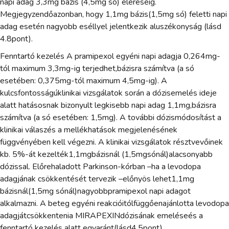
napi adag 3,3mg bázis (4,5mg só) eléréséig.
Megjegyzendőazonban, hogy 1,1mg bázis(1,5mg só) feletti napi
adag esetén nagyobb eséllyel jelentkezik aluszékonyság (lásd
4.8pont).
Fenntartó kezelés A pramipexol egyéni napi adagja 0,264mg-
tól maximum 3,3mg-ig terjedhet,bázisra számítva (a só
esetében: 0,375mg-tól maximum 4,5mg-ig). A
kulcsfontosságúklinikai vizsgálatok során a dózisemelés ideje
alatt hatásosnak bizonyult legkisebb napi adag 1,1mg,bázisra
számítva (a só esetében: 1,5mg). A további dózismódosítást a
klinikai válaszés a mellékhatások megjelenésének
függvényében kell végezni. A klinikai vizsgálatok résztvevőinek
kb. 5%-át kezelték1,1mgbázisnál (1,5mgsónál)alacsonyabb
dózissal. Előrehaladott Parkinson-kórban –ha a levodopa
adagjának csökkentését tervezik –előnyös lehet1,1mg
bázisnál(1,5mg sónál)nagyobbpramipexol napi adagot
alkalmazni. A beteg egyéni reakcióitólfüggőenajánlotta levodopa
adagjátcsökkentenia MIRAPEXINdózisának emeléseés a
fenntartó kezelés alatt egyaránt(lásd4.5pont).