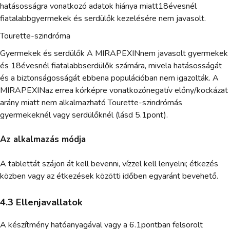
hatásosságra vonatkozó adatok hiánya miatt18évesnél
fiatalabbgyermekek és serdülők kezelésére nem javasolt.
Tourette-szindróma
Gyermekek és serdülők A MIRAPEXINnem javasolt gyermekek
és 18évesnél fiatalabbserdülők számára, mivela hatásosságát
és a biztonságosságát ebbena populációban nem igazolták. A
MIRAPEXINaz errea kórképre vonatkozónegatív előny/kockázat
arány miatt nem alkalmazható Tourette-szindrómás
gyermekeknél vagy serdülőknél (lásd 5.1pont).
Az alkalmazás módja
A tablettát szájon át kell bevenni, vízzel kell lenyelni; étkezés
közben vagy az étkezések közötti időben egyaránt bevehető.
4.3 Ellenjavallatok
A készítmény hatóanyagával vagy a 6.1pontban felsorolt