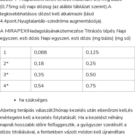
(0,75mg só) napi dózisig (az alábbi táblázat szerint).A
legkisebbhatásos dózist kell alkalmazni (lásd
4.4pont,Nyugtalanláb-szindróma augmentációja).
A MIRAPEXINadagolásánakütemezése Titrációs lépés Napi
egyszeri, esti dózis Napi egyszeri, esti dózis (mg bázis) (mg só)
1
0,088
0,125
2*
0,18
0,25
3*
0,35
0,50
4*
0,54
0,75
ha szükséges
Abeteg terápiás válaszát3hónap kezelés után ellenőrizni kell,és
mérlegelni kell a kezelés folytatását. Ha a kezelést néhány
napnál hosszabb időre felfüggesztik, a gyógyszer szedését a
dózis titrálásával, a fentiekben vázolt módon kell újraindítani.