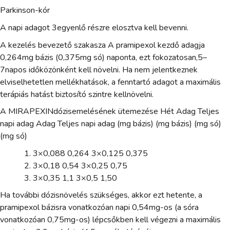
Parkinson-kór
A napi adagot 3egyenlő részre elosztva kell bevenni.
A kezelés bevezető szakasza A pramipexol kezdő adagja
0,264mg bázis (0,375mg só) naponta, ezt fokozatosan,5–
7napos időközönként kell növelni. Ha nem jelentkeznek
elviselhetetlen mellékhatások, a fenntartó adagot a maximális
terápiás hatást biztosító szintre kellnövelni.
A MIRAPEXINdózisemelésének ütemezése Hét Adag Teljes
napi adag Adag Teljes napi adag (mg bázis) (mg bázis) (mg só)
(mg só)
3×0,088 0,264 3×0,125 0,375
3×0,18 0,54 3×0,25 0,75
3×0,35 1,1 3×0,5 1,50
Ha további dózisnövelés szükséges, akkor ezt hetente, a
pramipexol bázisra vonatkozóan napi 0,54mg-os (a sóra
vonatkozóan 0,75mg-os) lépcsőkben kell végezni a maximális