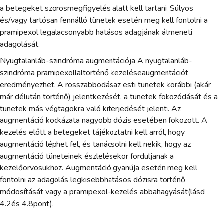
a betegeket szorosmegfigyelés alatt kell tartani. Súlyos
és/vagy tartósan fennálló tünetek esetén meg kell fontolni a
pramipexol legalacsonyabb hatásos adagjának átmeneti
adagolását.
Nyugtalanláb-szindróma augmentációja A nyugtalanláb-
szindróma pramipexollaltörténő kezeléseaugmentációt
eredményezhet. A rosszabbodásaz esti tünetek korábbi (akár
már délután történő) jelentkezését, a tünetek fokozódását és a
tünetek más végtagokra való kiterjedését jelenti. Az
augmentáció kockázata nagyobb dózis esetében fokozott. A
kezelés előtt a betegeket tájékoztatni kell arról, hogy
augmentáció léphet fel, és tanácsolni kell nekik, hogy az
augmentáció tüneteinek észlelésekor forduljanak a
kezelőorvosukhoz. Augmentáció gyanúja esetén meg kell
fontolni az adagolás legkisebbhatásos dózisra történő
módosítását vagy a pramipexol-kezelés abbahagyását(lásd
4.2és 4.8pont).