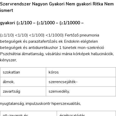
Szervrendszer Nagyon Gyakori Nem gyakori Ritka Nem
ismert
gyakori (≥1/100 – (≥1/1000 – (≥1/10000 –
(≥1/10) <1/10) <1/100) <1/1000) Fertőző pneumonia
betegségek és parazitafertőzés ek Endokrin elégtelen
betegségek és antidiuretikushor 1 tünetek mon-szekréció
Pszichiátriai álmatlanság, vásárlási mánia kórképek hallucinációk,
kényszer,
szokatlan
kóros
álmok,
szerencsejáték-
zavartság
szenvedély,
nyugtalanság, impulzuskontr hiperszexualitás,
oll-zavarok és
érzékcsalódás,