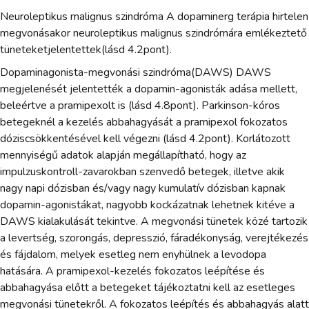
Neuroleptikus malignus szindróma A dopaminerg terápia hirtelen
megvonásakor neuroleptikus malignus szindrómára emlékeztető
tüneteketjelentettek(lásd 4.2pont).
Dopaminagonista-megvonási szindróma(DAWS) DAWS
megjelenését jelentették a dopamin-agonisták adása mellett,
beleértve a pramipexolt is (lásd 4.8pont). Parkinson-kóros
betegeknél a kezelés abbahagyását a pramipexol fokozatos
dóziscsökkentésével kell végezni (lásd 4.2pont). Korlátozott
mennyiségű adatok alapján megállapítható, hogy az
impulzuskontroll-zavarokban szenvedő betegek, illetve akik
nagy napi dózisban és/vagy nagy kumulatív dózisban kapnak
dopamin-agonistákat, nagyobb kockázatnak lehetnek kitéve a
DAWS kialakulását tekintve. A megvonási tünetek közé tartozik
a levertség, szorongás, depresszió, fáradékonyság, verejtékezés
és fájdalom, melyek esetleg nem enyhülnek a levodopa
hatására. A pramipexol-kezelés fokozatos leépítése és
abbahagyása előtt a betegeket tájékoztatni kell az esetleges
megvonási tünetekről. A fokozatos leépítés és abbahagyás alatt