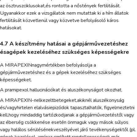
az ösztruszciklusokat,és rontotta a nőstények fertilitását.
Ugyanakkor ezek a vizsgálatok nem mutattak ki a hím állatok
fertilitását közvetlenül vagy közvetve befolyásoló káros
hatásokat.
4.7 A készítmény hatásai a gépjárművezetéshez
ésagépek kezeléséhez szükséges képességekre
A MIRAPEXINnagymértékben befolyásolja a
gépjárművezetéshez és a gépek kezeléséhez szükséges
képességeket.
A pramipexol hallucinációkat és aluszékonyságot okozhat.
A MIRAPEXIN-nelkezeltbetegeket,akiknél aluszékonyság
és/vagyhirtelen elalvásiepizódok tapasztalhatók, figyelmeztetni
kell,hogy mindaddig tartózkodjanak a gépjárművezetéstől vagy
az éberség csökkenése esetén önmaguk vagy mások súlyos
vagy halálos sérülésénekveszélyével járó tevékenységektől (pl.