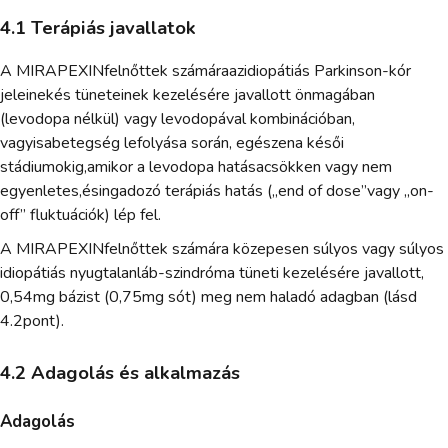
4.1 Terápiás javallatok
A MIRAPEXINfelnőttek számáraazidiopátiás Parkinson-kór
jeleinekés tüneteinek kezelésére javallott önmagában
(levodopa nélkül) vagy levodopával kombinációban,
vagyisabetegség lefolyása során, egészena késői
stádiumokig,amikor a levodopa hatásacsökken vagy nem
egyenletes,ésingadozó terápiás hatás („end of dose”vagy „on-
off” fluktuációk) lép fel.
A MIRAPEXINfelnőttek számára közepesen súlyos vagy súlyos
idiopátiás nyugtalanláb-szindróma tüneti kezelésére javallott,
0,54mg bázist (0,75mg sót) meg nem haladó adagban (lásd
4.2pont).
4.2 Adagolás és alkalmazás
Adagolás