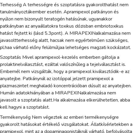
Terhesség A terhességre és szoptatásra gyakorolthatást nem
tanulmányoztákember esetén. Apramipexol patkányon és
nyúlon nem bizonyult teratogén hatásúnak, ugyanakkor
patkányban az anyaállatokra toxikus dózisban embriotoxikus
hatást fejtett ki (lásd 5.3pont). A MIRAPEXINalkalmazása nem
javasoltterhesség alatt, hacsak nem egyértelműen szükséges,
pl.haa várható előny felülmúljaa lehetséges magzati kockázatot.
Szoptatás Mivel apramipexol-kezelés emberben gátolja a
prolaktinelválasztást, ezáltal valószínűleg a tejelválasztást is.
Embernél nem vizsgálták, hogy a pramipexol kiválasztódik-e az
anyatejbe. Patkánynál az izotóppal jelzett pramipexol a
plazmaszintet meghaladó koncentrációban dúsult az anyatejben.
Humán adatokhiányában a MIRAPEXINalkalmazása nem
javasolt a szoptatás alatt.Ha alkalmazása elkerülhetetlen, abba
kell hagyni a szoptatást.
Termékenység Nem végeztek az emberi termékenységre
gyakorolt hatásokat értékelő vizsgálatokat. Állatkísérletekben a
pramipexol, mint az a dopaminagonistáknál várható, befolyásolta