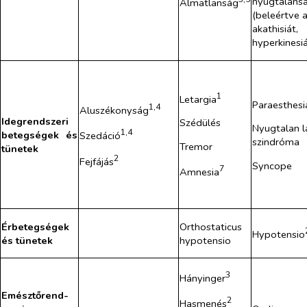
nyugtalans
Álmatlanság
(beleértve 
akathisiát,
hyperkinesi
1
Letargia
Paraesthesi
1,4
Aluszékonyság
Idegrendszeri
Szédülés
Nyugtalan l
1,4
betegségek és
Szedáció
szindróma
Tremor
tünetek
2
Fejfájás
Syncope
7
Amnesia
Érbetegségek
Orthostaticus
Hypotensio
és tünetek
hypotensio
3
Hányinger
Emésztőrend-
2
Hasmenés