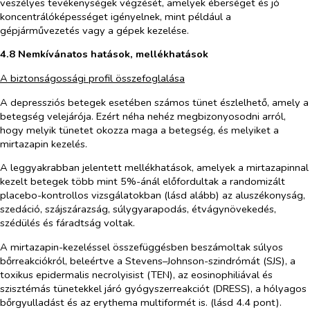
veszélyes tevékenységek végzését, amelyek éberséget és jó
koncentrálóképességet igényelnek, mint például a
gépjárművezetés vagy a gépek kezelése.
4.8 Nemkívánatos hatások, mellékhatások
A biztonságossági profil összefoglalása
A depressziós betegek esetében számos tünet észlelhető, amely a
betegség velejárója. Ezért néha nehéz megbizonyosodni arról,
hogy melyik tünetet okozza maga a betegség, és melyiket a
mirtazapin kezelés.
A leggyakrabban jelentett mellékhatások, amelyek a mirtazapinnal
kezelt betegek több mint 5%-ánál előfordultak a randomizált
placebo-kontrollos vizsgálatokban (lásd alább) az aluszékonyság,
szedáció, szájszárazság, súlygyarapodás, étvágynövekedés,
szédülés és fáradtság voltak.
A mirtazapin-kezeléssel összefüggésben beszámoltak súlyos
bőrreakciókról, beleértve a Stevens–Johnson-szindrómát (SJS), a
toxikus epidermalis necrolyisist (TEN), az eosinophiliával és
szisztémás tünetekkel járó gyógyszerreakciót (DRESS), a hólyagos
bőrgyulladást és az erythema multiformét is. (lásd 4.4 pont).