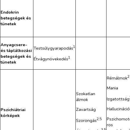
Endokrin
betegségek és
tünetek
Anyagcsere-
1
Testsúlygyarapodás
és táplálkozási
betegségek és
1
Étvágynövekedés
tünetek
2
Rémálmok
Mania
Szokatlan
Izgatottság
álmok
Hallucináció
Zavartság
Pszichiátriai
kórképek
Pszichomot
2,5
Szorongás
ros
3,5