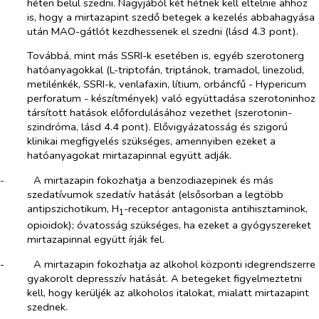
héten belül szedni. Nagyjából két hétnek kell eltelnie ahhoz
is, hogy a mirtazapint szedő betegek a kezelés abbahagyása
után MAO-gátlót kezdhessenek el szedni (lásd 4.3 pont).
Továbbá, mint más SSRI-k esetében is, egyéb szerotonerg
hatóanyagokkal (L-triptofán, triptánok, tramadol, linezolid,
metilénkék, SSRI-k, venlafaxin, lítium, orbáncfű -
Hypericum
perforatum
- készítmények) való együttadása szerotoninhoz
társított hatások előfordulásához vezethet (szerotonin-
szindróma, lásd 4.4 pont). Elővigyázatosság és szigorú
klinikai megfigyelés szükséges, amennyiben ezeket a
hatóanyagokat mirtazapinnal együtt adják.
-​
A mirtazapin fokozhatja a benzodiazepinek és más
szedatívumok szedatív hatását (elsősorban a legtöbb
antipszichotikum, H
-receptor antagonista antihisztaminok,
1
opioidok); óvatosság szükséges, ha ezeket a gyógyszereket
mirtazapinnal együtt írják fel.
-​
A mirtazapin fokozhatja az alkohol központi idegrendszerre
gyakorolt depresszív hatását. A betegeket figyelmeztetni
kell, hogy kerüljék az alkoholos italokat, mialatt mirtazapint
szednek.