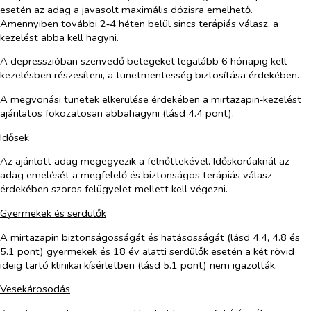
esetén az adag a javasolt maximális dózisra emelhető.
Amennyiben további 2‑4 héten belül sincs terápiás válasz, a
kezelést abba kell hagyni.
A depresszióban szenvedő betegeket legalább 6 hónapig kell
kezelésben részesíteni, a tünetmentesség biztosítása érdekében.
A megvonási tünetek elkerülése érdekében a mirtazapin‑kezelést
ajánlatos fokozatosan abbahagyni (lásd 4.4 pont).
Idősek
Az ajánlott adag megegyezik a felnőttekével. Időskorúaknál az
adag emelését a megfelelő és biztonságos terápiás válasz
érdekében szoros felügyelet mellett kell végezni.
Gyermekek és serdülők
A mirtazapin biztonságosságát és hatásosságát (lásd 4.4, 4.8 és
5.1 pont) gyermekek és 18 év alatti serdülők esetén a két rövid
ideig tartó klinikai kísérletben (lásd 5.1 pont) nem igazolták.
Vesekárosodás