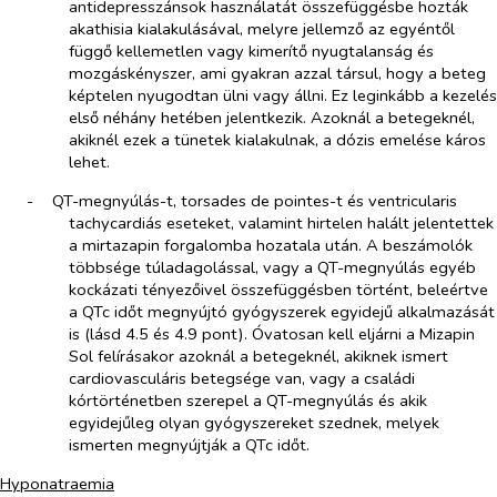
antidepresszánsok használatát összefüggésbe hozták
akathisia kialakulásával, melyre jellemző az egyéntől
függő kellemetlen vagy kimerítő nyugtalanság és
mozgáskényszer, ami gyakran azzal társul, hogy a beteg
képtelen nyugodtan ülni vagy állni. Ez leginkább a kezelés
első néhány hetében jelentkezik. Azoknál a betegeknél,
akiknél ezek a tünetek kialakulnak, a dózis emelése káros
lehet.
-​
QT-megnyúlás-t, torsades de pointes-t és ventricularis
tachycardiás eseteket, valamint hirtelen halált jelentettek
a mirtazapin forgalomba hozatala után. A beszámolók
többsége túladagolással, vagy a QT-megnyúlás egyéb
kockázati tényezőivel összefüggésben történt, beleértve
a QTc időt megnyújtó gyógyszerek egyidejű alkalmazását
is (lásd 4.5 és 4.9 pont). Óvatosan kell eljárni a Mizapin
Sol felírásakor azoknál a betegeknél, akiknek ismert
cardiovasculáris betegsége van, vagy a családi
kórtörténetben szerepel a QT-megnyúlás és akik
egyidejűleg olyan gyógyszereket szednek, melyek
ismerten megnyújtják a QTc időt.
Hyponatraemia