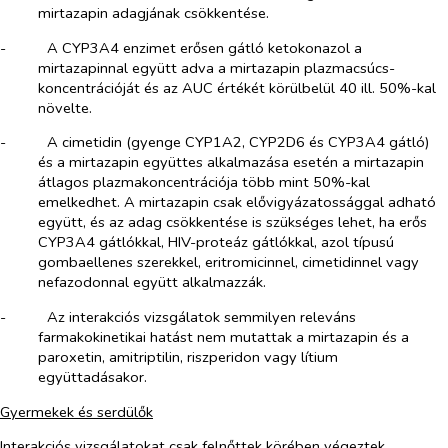
mirtazapin adagjának csökkentése.
-​
A CYP3A4 enzimet erősen gátló ketokonazol a
mirtazapinnal együtt adva a mirtazapin plazmacsúcs-
koncentrációját és az AUC értékét körülbelül 40 ill. 50%-kal
növelte.
-​
A cimetidin (gyenge CYP1A2, CYP2D6 és CYP3A4 gátló)
és a mirtazapin együttes alkalmazása esetén a mirtazapin
átlagos plazmakoncentrációja több mint 50%-kal
emelkedhet. A mirtazapin csak elővigyázatossággal adható
együtt, és az adag csökkentése is szükséges lehet, ha erős
CYP3A4 gátlókkal, HIV-proteáz gátlókkal, azol típusú
gombaellenes szerekkel, eritromicinnel, cimetidinnel vagy
nefazodonnal együtt alkalmazzák.
-​
Az interakciós vizsgálatok semmilyen releváns
farmakokinetikai hatást nem mutattak a mirtazapin és a
paroxetin, amitriptilin, riszperidon vagy lítium
együttadásakor.
Gyermekek és serdülők
Interakciós vizsgálatokat csak felnőttek körében végeztek.