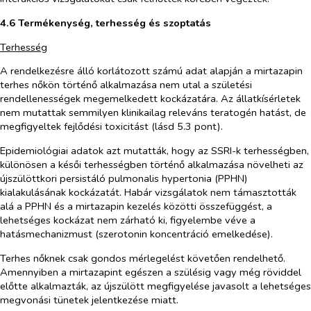
4.6 Termékenység, terhesség és szoptatás
Terhesség
A rendelkezésre álló korlátozott számú adat alapján a mirtazapin
terhes nőkön történő alkalmazása nem utal a születési
rendellenességek megemelkedett kockázatára. Az állatkísérletek
nem mutattak semmilyen klinikailag releváns teratogén hatást, de
megfigyeltek fejlődési toxicitást (lásd 5.3 pont).
Epidemiológiai adatok azt mutatták, hogy az SSRI-k terhességben,
különösen a késői terhességben történő alkalmazása növelheti az
újszülöttkori persistáló pulmonalis hypertonia (PPHN)
kialakulásának kockázatát. Habár vizsgálatok nem támasztották
alá a PPHN és a mirtazapin kezelés közötti összefüggést, a
lehetséges kockázat nem zárható ki, figyelembe véve a
hatásmechanizmust (szerotonin koncentráció emelkedése).
Terhes nőknek csak gondos mérlegelést követően rendelhető.
Amennyiben a mirtazapint egészen a szülésig vagy még röviddel
előtte alkalmazták, az újszülött megfigyelése javasolt a lehetséges
megvonási tünetek jelentkezése miatt.