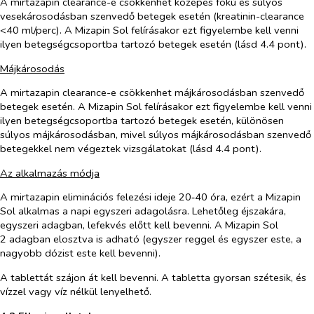
A mirtazapin clearance-e csökkenhet közepes fokú és súlyos
vesekárosodásban szenvedő betegek esetén (kreatinin-clearance
<40 ml/perc). A Mizapin Sol felírásakor ezt figyelembe kell venni
ilyen betegségcsoportba tartozó betegek esetén (lásd 4.4 pont).
Májkárosodás
A mirtazapin clearance-e csökkenhet májkárosodásban szenvedő
betegek esetén. A Mizapin Sol felírásakor ezt figyelembe kell venni
ilyen betegségcsoportba tartozó betegek esetén, különösen
súlyos májkárosodásban, mivel súlyos májkárosodásban szenvedő
betegekkel nem végeztek vizsgálatokat (lásd 4.4 pont).
Az alkalmazás módja
A mirtazapin eliminációs felezési ideje 20‑40 óra, ezért a Mizapin
Sol alkalmas a napi egyszeri adagolásra. Lehetőleg éjszakára,
egyszeri adagban, lefekvés előtt kell bevenni. A Mizapin Sol
2 adagban elosztva is adható (egyszer reggel és egyszer este, a
nagyobb dózist este kell bevenni).
A tablettát szájon át kell bevenni. A tabletta gyorsan szétesik, és
vízzel vagy víz nélkül lenyelhető.