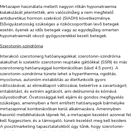
Mirtazapin használata mellett nagyon ritkán hyponatraemia
kialakulását jelentették, ami valószínűleg a nem megfelelő
antidiuretikus hormon szekréció (SIADH) következménye.
Elővigyázatosság szükséges a rizikócsoportban levő betegek
esetén, ilyenek az idős betegek vagy az egyidejűleg ismerten
hyponatraemiát okozó gyógyszerekkel kezelt betegek.
Szerotonin-szindróma
Interakció szerotonerg hatóanyagokkal: szerotonin-szindróma
alakulhat ki szelektív szerotonin reuptake gátlókkal (SSRI) és más
szerotonerg hatóanyaggal kombinációban (lásd 4.5 pont). A
szerotonin-szindróma tünete lehet a hyperthermia, rigiditás,
myoclonus, autonóm instabilitás az életfunkciók gyors
változásával; az elmeállapot változásai, beleértve a zavartságot;
irritabilitást, és extrém agitációt, ami delíriummá és kómává
súlyosbodhat. Óvatossággal kell eljárni és gondos megfigyelés
szükséges, amennyiben a fent említett hatóanyagok bármelyike
mirtazapinnal kombinációban kerül alkalmazásra. Amennyiben
hasonló mellékhatások lépnek fel, a mirtazapin kezelést azonnal fel
kell függeszteni, és a támogató, tüneti kezelést meg kell kezdeni.
A posztmarketing tapasztalatokból úgy tűnik, hogy szerotonin-