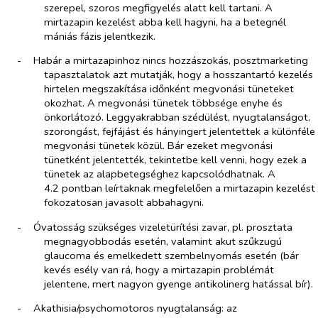
szerepel, szoros megfigyelés alatt kell tartani. A
mirtazapin kezelést abba kell hagyni, ha a betegnél
mániás fázis jelentkezik.
-​
Habár a mirtazapinhoz nincs hozzászokás, posztmarketing
tapasztalatok azt mutatják, hogy a hosszantartó kezelés
hirtelen megszakítása időnként megvonási tüneteket
okozhat. A megvonási tünetek többsége enyhe és
önkorlátozó. Leggyakrabban szédülést, nyugtalanságot,
szorongást, fejfájást és hányingert jelentettek a különféle
megvonási tünetek közül. Bár ezeket megvonási
tünetként jelentették, tekintetbe kell venni, hogy ezek a
tünetek az alapbetegséghez kapcsolódhatnak. A
4.2 pontban leírtaknak megfelelően a mirtazapin kezelést
fokozatosan javasolt abbahagyni.
-​
Óvatosság szükséges vizeletürítési zavar, pl. prosztata
megnagyobbodás esetén, valamint akut szűkzugú
glaucoma és emelkedett szembelnyomás esetén (bár
kevés esély van rá, hogy a mirtazapin problémát
jelentene, mert nagyon gyenge antikolinerg hatással bír).
-​
Akathisia/psychomotoros nyugtalanság: az