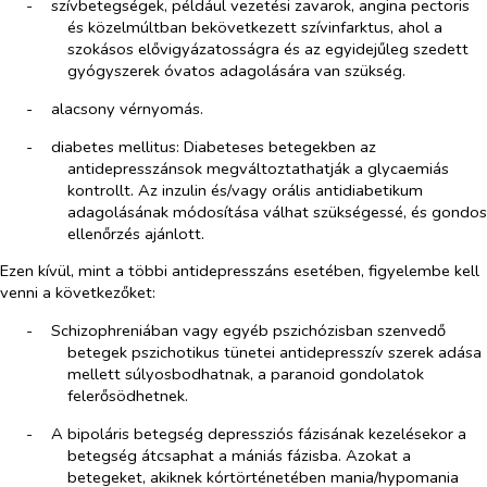
-​
szívbetegségek, például vezetési zavarok, angina pectoris
és közelmúltban bekövetkezett szívinfarktus, ahol a
szokásos elővigyázatosságra és az egyidejűleg szedett
gyógyszerek óvatos adagolására van szükség.
-​
alacsony vérnyomás.
-​
diabetes mellitus: Diabeteses betegekben az
antidepresszánsok megváltoztathatják a glycaemiás
kontrollt. Az inzulin és/vagy orális antidiabetikum
adagolásának módosítása válhat szükségessé, és gondos
ellenőrzés ajánlott.
Ezen kívül, mint a többi antidepresszáns esetében, figyelembe kell
venni a következőket:
-​
Schizophreniában vagy egyéb pszichózisban szenvedő
betegek pszichotikus tünetei antidepresszív szerek adása
mellett súlyosbodhatnak, a paranoid gondolatok
felerősödhetnek.
-​
A bipoláris betegség depressziós fázisának kezelésekor a
betegség átcsaphat a mániás fázisba. Azokat a
betegeket, akiknek kórtörténetében mania/hypomania