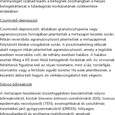
mennyiséget szabad kiadni a betegnek összhangban a helyes
betegellátással a túladagolás kockázatának csökkentése
érdekében.
Csontvelő-depresszió
Csontvelő-depressziót, általában granulocytopenia vagy
agranulocytosis formájában jelentettek a mirtazapin kezelés során.
Ritkán reverzibilis agranulocytosist jelentettek a mirtazapinnal
folytatott klinikai vizsgálatok során. A posztmarketing időszak
alatt nagyon ritkán jelentettek agranulocytosist, amely a legtöbb
esetben reverzibilis volt, de néhány esetben halálos. A halálos
esetek főleg a 65 éven felüli betegeknél fordultak elő. Az orvosnak
feltétlenül figyelnie kell az olyan tünetekre, mint a láz, torokfájás,
stomatitis vagy a fertőzés egyéb tünetei. Ha ezek jelentkeznek, a
kezelést abba kell hagyni, és vérképvizsgálatot kell végezni.
Súlyos bőrreakciók
A mirtazapin-kezeléssel összefüggésben beszámoltak súlyos
bőrreakciókról, köztük Stevens–Johnson-szindrómáról (SJS), toxicus
epidermalis necrolysisről (TEN), eosinophiliával és szisztémás
tünetekkel járó gyógyszerreakcióról (DRESS), hólyagos
bőrgyulladásról és erythema multiforméról, amelyek