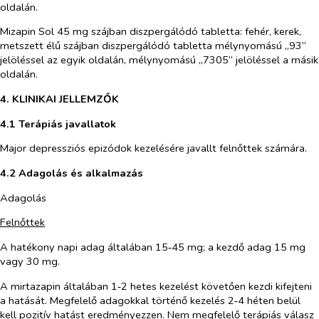
oldalán.
Mizapin Sol 45 mg szájban diszpergálódó tabletta
: fehér, kerek,
metszett élű szájban diszpergálódó tabletta mélynyomású „93”
jelöléssel az egyik oldalán, mélynyomású „7305” jelöléssel a másik
oldalán.
4. KLINIKAI JELLEMZŐK
4.1 Terápiás javallatok
Major depressziós epizódok kezelésére javallt felnőttek számára.
4.2 Adagolás és alkalmazás
Adagolás
Felnőttek
A hatékony napi adag általában 15‑45 mg; a kezdő adag 15 mg
vagy 30 mg.
A mirtazapin általában 1‑2 hetes kezelést követően kezdi kifejteni
a hatását. Megfelelő adagokkal történő kezelés 2‑4 héten belül
kell pozitív hatást eredményezzen. Nem megfelelő terápiás válasz