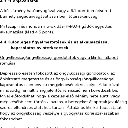
4.3 Ellenjavallatok
A készítmény hatóanyagával vagy a 6.1 pontban felsorolt
bármely segédanyagával szembeni túlérzékenység.
Mirtazapin és monoamino-oxidáz- (MAO-) gátlók együttes
alkalmazása (lásd 4.5 pont).
4.4 Különleges figyelmeztetések és az alkalmazással
kapcsolatos óvintézkedések
Öngyilkosság/öngyilkossági gondolatok vagy a klinikai állapot
romlása
Depresszió esetén fokozott az öngyilkossági gondolatok, az
önkárosító magatartás és az öngyilkosság (öngyilkossággal
kapcsolatos események) megjelenésének veszélye. A kockázat
mindaddig fennáll, amíg jelentős remisszió nem következik be.
Mivel előfordulhat, hogy a kezelés első néhány hete alatt, vagy
még később sem történik javulás, a betegeket állapotuk javulásáig
szoros ellenőrzés alatt kell tartani. Általános klinikai tapasztalat,
hogy az öngyilkosság veszélye a gyógyulás korai szakaszában
fokozódhat.