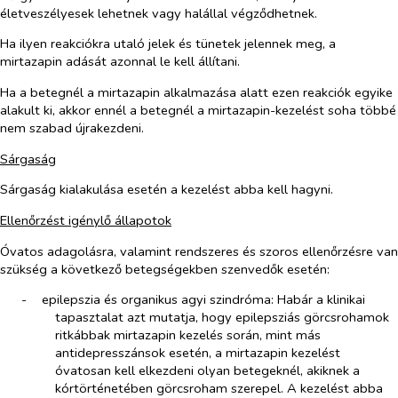
életveszélyesek lehetnek vagy halállal végződhetnek.
Ha ilyen reakciókra utaló jelek és tünetek jelennek meg, a
mirtazapin adását azonnal le kell állítani.
Ha a betegnél a mirtazapin alkalmazása alatt ezen reakciók egyike
alakult ki, akkor ennél a betegnél a mirtazapin-kezelést soha többé
nem szabad újrakezdeni.
Sárgaság
Sárgaság kialakulása esetén a kezelést abba kell hagyni.
Ellenőrzést igénylő állapotok
Óvatos adagolásra, valamint rendszeres és szoros ellenőrzésre van
szükség a következő betegségekben szenvedők esetén:
-​
epilepszia és organikus agyi szindróma: Habár a klinikai
tapasztalat azt mutatja, hogy epilepsziás görcsrohamok
ritkábbak mirtazapin kezelés során, mint más
antidepresszánsok esetén, a mirtazapin kezelést
óvatosan kell elkezdeni olyan betegeknél, akiknek a
kórtörténetében görcsroham szerepel. A kezelést abba