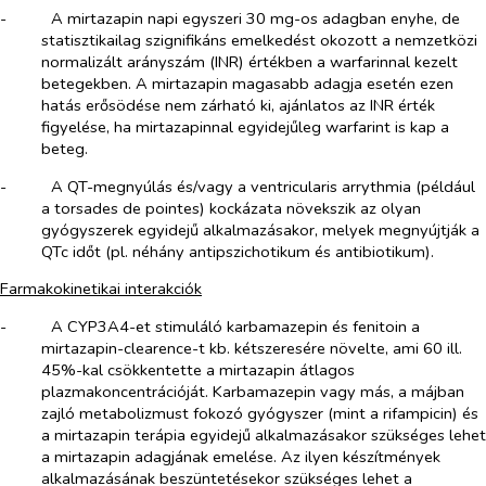
-​
A mirtazapin napi egyszeri 30 mg-os adagban enyhe, de
statisztikailag szignifikáns emelkedést okozott a nemzetközi
normalizált arányszám (INR) értékben a warfarinnal kezelt
betegekben. A mirtazapin magasabb adagja esetén ezen
hatás erősödése nem zárható ki, ajánlatos az INR érték
figyelése, ha mirtazapinnal egyidejűleg warfarint is kap a
beteg.
-​
A QT-megnyúlás és/vagy a ventricularis arrythmia (például
a torsades de pointes) kockázata növekszik az olyan
gyógyszerek egyidejű alkalmazásakor, melyek megnyújtják a
QTc időt (pl. néhány antipszichotikum és antibiotikum).
Farmakokinetikai interakciók
-​
A CYP3A4-et stimuláló karbamazepin és fenitoin a
mirtazapin-clearence-t kb. kétszeresére növelte, ami 60 ill.
45%-kal csökkentette a mirtazapin átlagos
plazmakoncentrációját. Karbamazepin vagy más, a májban
zajló metabolizmust fokozó gyógyszer (mint a rifampicin) és
a mirtazapin terápia egyidejű alkalmazásakor szükséges lehet
a mirtazapin adagjának emelése. Az ilyen készítmények
alkalmazásának beszüntetésekor szükséges lehet a