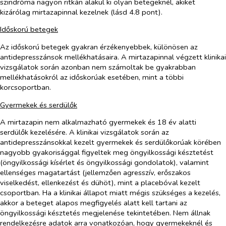
szindróma nagyon ritkán alakul ki olyan betegeknél, akiket
kizárólag mirtazapinnal kezelnek (lásd 4.8 pont).
Időskorú betegek
Az időskorú betegek gyakran érzékenyebbek, különösen az
antidepresszánsok mellékhatásaira. A mirtazapinnal végzett klinikai
vizsgálatok során azonban nem számoltak be gyakrabban
mellékhatásokról az időskorúak esetében, mint a többi
korcsoportban.
Gyermekek és serdülők
A mirtazapin nem alkalmazható gyermekek és 18 év alatti
serdülők kezelésére. A klinikai vizsgálatok során az
antidepresszánsokkal kezelt gyermekek és serdülőkorúak körében
nagyobb gyakorisággal figyeltek meg öngyilkossági késztetést
(öngyilkossági kísérlet és öngyilkossági gondolatok), valamint
ellenséges magatartást (jellemzően agresszív, erőszakos
viselkedést, ellenkezést és dühöt), mint a placebóval kezelt
csoportban. Ha a klinikai állapot miatt mégis szükséges a kezelés,
akkor a beteget alapos megfigyelés alatt kell tartani az
öngyilkossági késztetés megjelenése tekintetében. Nem állnak
rendelkezésre adatok arra vonatkozóan, hogy gyermekeknél és