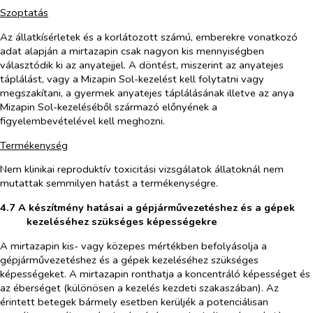
Szoptatás
Az állatkísérletek és a korlátozott számú, emberekre vonatkozó
adat alapján a mirtazapin csak nagyon kis mennyiségben
választódik ki az anyatejjel. A döntést, miszerint az anyatejes
táplálást, vagy a Mizapin Sol-kezelést kell folytatni vagy
megszakítani, a gyermek anyatejes táplálásának illetve az anya
Mizapin Sol-kezeléséből származó előnyének a
figyelembevételével kell meghozni.
Termékenység
Nem klinikai reproduktív toxicitási vizsgálatok állatoknál nem
mutattak semmilyen hatást a termékenységre.
4.7 A készítmény hatásai a gépjárművezetéshez és a gépek
kezeléséhez szükséges képességekre
A mirtazapin kis- vagy közepes mértékben befolyásolja a
gépjárművezetéshez és a gépek kezeléséhez szükséges
képességeket. A mirtazapin ronthatja a koncentráló képességet és
az éberséget (különösen a kezelés kezdeti szakaszában). Az
érintett betegek bármely esetben kerüljék a potenciálisan