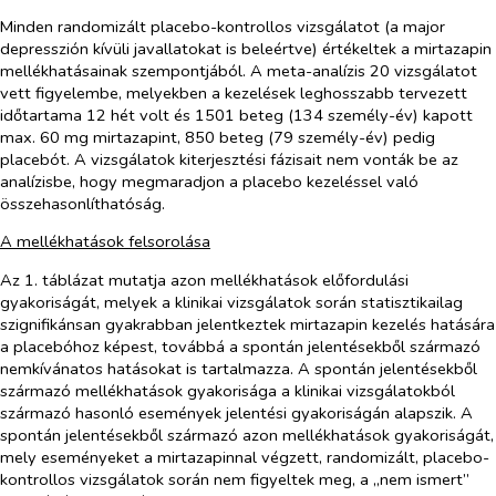
Minden randomizált placebo-kontrollos vizsgálatot (a major
depresszión kívüli javallatokat is beleértve) értékeltek a mirtazapin
mellékhatásainak szempontjából. A meta-analízis 20 vizsgálatot
vett figyelembe, melyekben a kezelések leghosszabb tervezett
időtartama 12 hét volt és 1501 beteg (134 személy-év) kapott
max. 60 mg mirtazapint, 850 beteg (79 személy-év) pedig
placebót. A vizsgálatok kiterjesztési fázisait nem vonták be az
analízisbe, hogy megmaradjon a placebo kezeléssel való
összehasonlíthatóság.
A mellékhatások felsorolása
Az 1. táblázat mutatja azon mellékhatások előfordulási
gyakoriságát, melyek a klinikai vizsgálatok során statisztikailag
szignifikánsan gyakrabban jelentkeztek mirtazapin kezelés hatására
a placebóhoz képest, továbbá a spontán jelentésekből származó
nemkívánatos hatásokat is tartalmazza. A spontán jelentésekből
származó mellékhatások gyakorisága a klinikai vizsgálatokból
származó hasonló események jelentési gyakoriságán alapszik. A
spontán jelentésekből származó azon mellékhatások gyakoriságát,
mely eseményeket a mirtazapinnal végzett, randomizált, placebo-
kontrollos vizsgálatok során nem figyeltek meg, a „nem ismert”