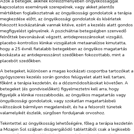
Azok a betegek, akiknek kórelőzményében öngyilkossággal
kapcsolatos események szerepelnek, vagy akiket jelentős
mértékben foglalkoztatnak az öngyilkossági gondolatok a terápia
megkezdése előtt, az öngyilkossági gondolatok és kísérletek
fokozott kockázatának vannak kitéve, ezért a kezelés alatt gondos
megfigyelést igényelnek. A pszichiátriai betegségben szenvedő
felnőttek bevonásával végzett, antidepresszánsokat vizsgáló,
placebo-kontrollos klinikai vizsgálatok metaanalízise kimutatta,
hogy a 25 évnél fiatalabb betegekben az öngyilkos magatartás
kockázata az antidepresszánst szedőkben fokozottabb, mint a
placebót szedőkben.
A betegeket, különösen a magas kockázati csoportba tartozókat a
gyógyszeres kezelés során gondos felügyelet alatt kell tartani,
főként a terápia kezdetén, és a dózismódosításokat követően. A
betegeket (és gondviselőiket) figyelmeztetni kell arra, hogy
figyeljék a klinikai rosszabbodás, az öngyilkos magatartás vagy
öngyilkossági gondolatok, vagy szokatlan magatartásbeli
változások bármilyen megjelenését, és ha a felsorolt tünetek
valamelyikét észlelik, sürgősen forduljanak orvoshoz.
Tekintettel az öngyilkosság lehetőségére, főleg a terápia kezdetén
a Mizapin Sol szájban diszpergálódó tablettából csak a legkisebb