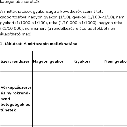
kategóriába sorolták.
A mellékhatások gyakorisága a következők szerint lett
csoportosítva: nagyon gyakori (1/10), gyakori (1/100‑<1/10), nem
gyakori (1/1000‑<1/100), ritka (1/10 000‑<1/1000), nagyon ritka
(<1/10 000), nem ismert (a rendelkezésre álló adatokból nem
állapítható meg).
1. táblázat: A mirtazapin mellékhatásai
Szervrendszer
Nagyon gyakori
Gyakori
Nem gyako
Vérképzőszervi
és nyirokrend-
szeri
betegségek és
tünetek