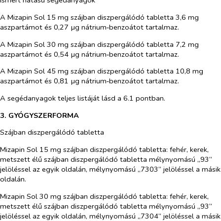
Ismert hatású segédanyagok
A Mizapin Sol 15 mg szájban diszpergálódó tabletta 3,6 mg
aszpartámot és 0,27 µg nátrium‑benzoátot tartalmaz.
A Mizapin Sol 30 mg szájban diszpergálódó tabletta 7,2 mg
aszpartámot és 0,54 µg nátrium‑benzoátot tartalmaz.
A Mizapin Sol 45 mg szájban diszpergálódó tabletta 10,8 mg
aszpartámot és 0,81 µg nátrium‑benzoátot tartalmaz.
A segédanyagok teljes listáját lásd a 6.1 pontban.
3. GYÓGYSZERFORMA
Szájban diszpergálódó tabletta
Mizapin Sol 15 mg szájban diszpergálódó tabletta:
fehér, kerek,
metszett élű szájban diszpergálódó tabletta mélynyomású „93”
jelöléssel az egyik oldalán, mélynyomású „7303” jelöléssel a másik
oldalán.
Mizapin Sol 30 mg szájban diszpergálódó tabletta:
fehér, kerek,
metszett élű szájban diszpergálódó tabletta mélynyomású „93”
jelöléssel az egyik oldalán, mélynyomású „7304” jelöléssel a másik