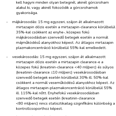
kell hagyni minden olyan betegnél, akinél görcsroham
alakul ki, vagy akinél fokozódik a görcsrohamok
gyakorisága.
-​
májkárosodás: 15 mg egyszeri, szájon át alkalmazott
mirtazapin dózis esetén a mirtazapin-clearance körülbelül
35%-kal csökkent az enyhe-, közepes fokú
májkárosodásban szenvedő betegek esetén a normál
májműködésű alanyokhoz képest. Az átlagos mirtazapin
plazmakoncentráció körülbelül 55%-kal emelkedett.
-​
vesekárosodás: 15 mg egyszeri, szájon át alkalmazott
mirtazapin dózis esetén a mirtazapin clearance-e a
közepes fokú (kreatinin-clearance <40 ml/perc) és súlyos
(kreatinin-clearance ≤10 ml/perc) vesekárosodásban
szenvedő betegek esetén körülbelül 30% ill. 50%-kal
csökkent a normál veseműködésű alanyokhoz képest. Az
átlagos mirtazapin-plazmakoncentráció körülbelül 55%
ill. 115%-kal nőtt. Enyhefokú vesekárosodásban
szenvedő betegek esetén (kreatinin-clearance
<80 ml/perc) nincs statisztikailag szignifikáns különbség a
kontrollcsoporthoz képest.