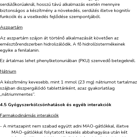
serdülőkorúaknál, hosszú távú alkalmazás esetén mennyire
biztonságos a készítmény a növekedés, serdülés illetve kognitív
funkciók és a viselkedés fejlődése szempontjából.
Aszpartám
Az aszpartám szájon át történő alkalmazását követően az
emésztőrendszerben hidrolizálódik, A fő hidrolízistermékeinek
egyike a fenilalanin.
Ez ártalmas lehet phenylketonuriában (PKU) szenvedő betegeknél.
Nátrium
A készítmény kevesebb, mint 1 mmol (23 mg) nátriumot tartalmaz
szájban diszpergálódó tablettánként, azaz gyakorlatilag
„nátriummentes”.
4.5 Gyógyszerkölcsönhatások és egyéb interakciók
Farmakodinámiás interakciók
- A mirtazapint nem szabad együtt adni MAO-gátlókkal, illetve
MAO-gátlókkal folytatott kezelés abbahagyása után két