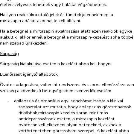
életveszélyesek lehetnek vagy halállal végződhetnek.
Ha ilyen reakciókra utaló jelek és tünetek jelennek meg, a
mirtazapin adását azonnal le kell állítani.
Ha a betegnél a mirtazapin alkalmazása alatt ezen reakciók egyike
alakult ki, akkor ennél a betegnél a mirtazapin-kezelést soha többé
nem szabad újrakezdeni.
Sárgaság
Sárgaság kialakulása esetén a kezelést abba kell hagyni.
Ellenőrzést igénylő állapotok
Óvatos adagolásra, valamint rendszeres és szoros ellenőrzésre van
szükség a következő betegségekben szenvedők esetén:
-​
epilepszia és organikus agyi szindróma: Habár a klinikai
tapasztalat azt mutatja, hogy epilepsziás görcsrohamok
ritkábbak mirtazapin kezelés során, mint más
antidepresszánsok esetén, a mirtazapin kezelést
óvatosan kell elkezdeni olyan betegeknél, akiknek a
kórtörténetében görcsroham szerepel. A kezelést abba