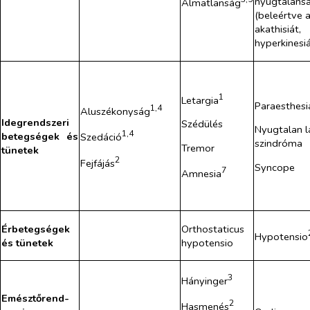
nyugtalans
Álmatlanság
(beleértve 
akathisiát,
hyperkinesi
1
Letargia
Paraesthesi
1,4
Aluszékonyság
Idegrendszeri
Szédülés
Nyugtalan l
1,4
betegségek és
Szedáció
szindróma
Tremor
tünetek
2
Fejfájás
Syncope
7
Amnesia
Érbetegségek
Orthostaticus
Hypotensio
és tünetek
hypotensio
3
Hányinger
Emésztőrend-
2
Hasmenés