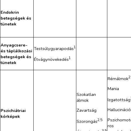
Endokrin
betegségek és
tünetek
Anyagcsere-
1
Testsúlygyarapodás
és táplálkozási
betegségek és
1
Étvágynövekedés
tünetek
2
Rémálmok
Mania
Szokatlan
Izgatottság
álmok
Hallucináció
Zavartság
Pszichiátriai
kórképek
Pszichomot
2,5
Szorongás
ros
3,5