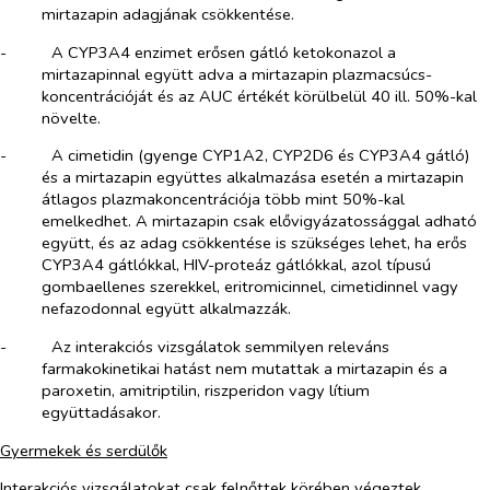
mirtazapin adagjának csökkentése.
-​
A CYP3A4 enzimet erősen gátló ketokonazol a
mirtazapinnal együtt adva a mirtazapin plazmacsúcs-
koncentrációját és az AUC értékét körülbelül 40 ill. 50%-kal
növelte.
-​
A cimetidin (gyenge CYP1A2, CYP2D6 és CYP3A4 gátló)
és a mirtazapin együttes alkalmazása esetén a mirtazapin
átlagos plazmakoncentrációja több mint 50%-kal
emelkedhet. A mirtazapin csak elővigyázatossággal adható
együtt, és az adag csökkentése is szükséges lehet, ha erős
CYP3A4 gátlókkal, HIV-proteáz gátlókkal, azol típusú
gombaellenes szerekkel, eritromicinnel, cimetidinnel vagy
nefazodonnal együtt alkalmazzák.
-​
Az interakciós vizsgálatok semmilyen releváns
farmakokinetikai hatást nem mutattak a mirtazapin és a
paroxetin, amitriptilin, riszperidon vagy lítium
együttadásakor.
Gyermekek és serdülők
Interakciós vizsgálatokat csak felnőttek körében végeztek.