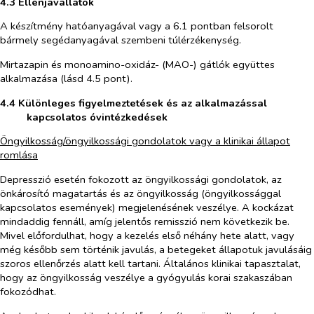
4.3 Ellenjavallatok
A készítmény hatóanyagával vagy a 6.1 pontban felsorolt
bármely segédanyagával szembeni túlérzékenység.
Mirtazapin és monoamino-oxidáz- (MAO-) gátlók együttes
alkalmazása (lásd 4.5 pont).
4.4 Különleges figyelmeztetések és az alkalmazással
kapcsolatos óvintézkedések
Öngyilkosság/öngyilkossági gondolatok vagy a klinikai állapot
romlása
Depresszió esetén fokozott az öngyilkossági gondolatok, az
önkárosító magatartás és az öngyilkosság (öngyilkossággal
kapcsolatos események) megjelenésének veszélye. A kockázat
mindaddig fennáll, amíg jelentős remisszió nem következik be.
Mivel előfordulhat, hogy a kezelés első néhány hete alatt, vagy
még később sem történik javulás, a betegeket állapotuk javulásáig
szoros ellenőrzés alatt kell tartani. Általános klinikai tapasztalat,
hogy az öngyilkosság veszélye a gyógyulás korai szakaszában
fokozódhat.