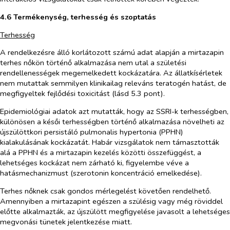
4.6 Termékenység, terhesség és szoptatás
Terhesség
A rendelkezésre álló korlátozott számú adat alapján a mirtazapin
terhes nőkön történő alkalmazása nem utal a születési
rendellenességek megemelkedett kockázatára. Az állatkísérletek
nem mutattak semmilyen klinikailag releváns teratogén hatást, de
megfigyeltek fejlődési toxicitást (lásd 5.3 pont).
Epidemiológiai adatok azt mutatták, hogy az SSRI-k terhességben,
különösen a késői terhességben történő alkalmazása növelheti az
újszülöttkori persistáló pulmonalis hypertonia (PPHN)
kialakulásának kockázatát. Habár vizsgálatok nem támasztották
alá a PPHN és a mirtazapin kezelés közötti összefüggést, a
lehetséges kockázat nem zárható ki, figyelembe véve a
hatásmechanizmust (szerotonin koncentráció emelkedése).
Terhes nőknek csak gondos mérlegelést követően rendelhető.
Amennyiben a mirtazapint egészen a szülésig vagy még röviddel
előtte alkalmazták, az újszülött megfigyelése javasolt a lehetséges
megvonási tünetek jelentkezése miatt.