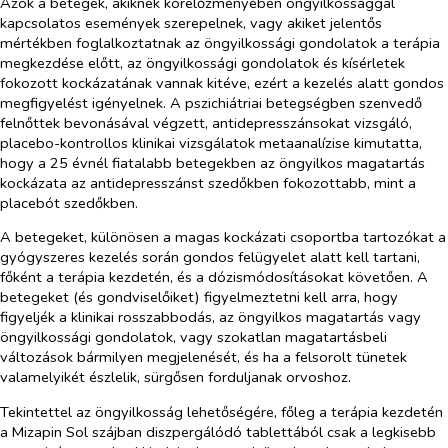
Azok a betegek, akiknek kórelőzményében öngyilkossággal
kapcsolatos események szerepelnek, vagy akiket jelentős
mértékben foglalkoztatnak az öngyilkossági gondolatok a terápia
megkezdése előtt, az öngyilkossági gondolatok és kísérletek
fokozott kockázatának vannak kitéve, ezért a kezelés alatt gondos
megfigyelést igényelnek. A pszichiátriai betegségben szenvedő
felnőttek bevonásával végzett, antidepresszánsokat vizsgáló,
placebo-kontrollos klinikai vizsgálatok metaanalízise kimutatta,
hogy a 25 évnél fiatalabb betegekben az öngyilkos magatartás
kockázata az antidepresszánst szedőkben fokozottabb, mint a
placebót szedőkben.
A betegeket, különösen a magas kockázati csoportba tartozókat a
gyógyszeres kezelés során gondos felügyelet alatt kell tartani,
főként a terápia kezdetén, és a dózismódosításokat követően. A
betegeket (és gondviselőiket) figyelmeztetni kell arra, hogy
figyeljék a klinikai rosszabbodás, az öngyilkos magatartás vagy
öngyilkossági gondolatok, vagy szokatlan magatartásbeli
változások bármilyen megjelenését, és ha a felsorolt tünetek
valamelyikét észlelik, sürgősen forduljanak orvoshoz.
Tekintettel az öngyilkosság lehetőségére, főleg a terápia kezdetén
a Mizapin Sol szájban diszpergálódó tablettából csak a legkisebb