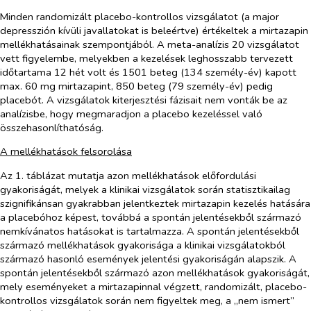
Minden randomizált placebo-kontrollos vizsgálatot (a major
depresszión kívüli javallatokat is beleértve) értékeltek a mirtazapin
mellékhatásainak szempontjából. A meta-analízis 20 vizsgálatot
vett figyelembe, melyekben a kezelések leghosszabb tervezett
időtartama 12 hét volt és 1501 beteg (134 személy-év) kapott
max. 60 mg mirtazapint, 850 beteg (79 személy-év) pedig
placebót. A vizsgálatok kiterjesztési fázisait nem vonták be az
analízisbe, hogy megmaradjon a placebo kezeléssel való
összehasonlíthatóság.
A mellékhatások felsorolása
Az 1. táblázat mutatja azon mellékhatások előfordulási
gyakoriságát, melyek a klinikai vizsgálatok során statisztikailag
szignifikánsan gyakrabban jelentkeztek mirtazapin kezelés hatására
a placebóhoz képest, továbbá a spontán jelentésekből származó
nemkívánatos hatásokat is tartalmazza. A spontán jelentésekből
származó mellékhatások gyakorisága a klinikai vizsgálatokból
származó hasonló események jelentési gyakoriságán alapszik. A
spontán jelentésekből származó azon mellékhatások gyakoriságát,
mely eseményeket a mirtazapinnal végzett, randomizált, placebo-
kontrollos vizsgálatok során nem figyeltek meg, a „nem ismert”