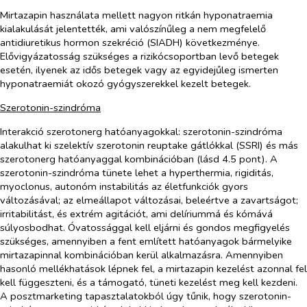
Mirtazapin használata mellett nagyon ritkán hyponatraemia
kialakulását jelentették, ami valószínűleg a nem megfelelő
antidiuretikus hormon szekréció (SIADH) következménye.
Elővigyázatosság szükséges a rizikócsoportban levő betegek
esetén, ilyenek az idős betegek vagy az egyidejűleg ismerten
hyponatraemiát okozó gyógyszerekkel kezelt betegek.
Szerotonin-szindróma
Interakció szerotonerg hatóanyagokkal: szerotonin-szindróma
alakulhat ki szelektív szerotonin reuptake gátlókkal (SSRI) és más
szerotonerg hatóanyaggal kombinációban (lásd 4.5 pont). A
szerotonin-szindróma tünete lehet a hyperthermia, rigiditás,
myoclonus, autonóm instabilitás az életfunkciók gyors
változásával; az elmeállapot változásai, beleértve a zavartságot;
irritabilitást, és extrém agitációt, ami delíriummá és kómává
súlyosbodhat. Óvatossággal kell eljárni és gondos megfigyelés
szükséges, amennyiben a fent említett hatóanyagok bármelyike
mirtazapinnal kombinációban kerül alkalmazásra. Amennyiben
hasonló mellékhatások lépnek fel, a mirtazapin kezelést azonnal fel
kell függeszteni, és a támogató, tüneti kezelést meg kell kezdeni.
A posztmarketing tapasztalatokból úgy tűnik, hogy szerotonin-