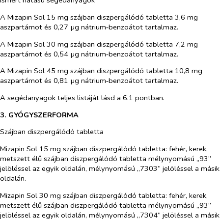
Ismert hatású segédanyagok
A Mizapin Sol 15 mg szájban diszpergálódó tabletta 3,6 mg
aszpartámot és 0,27 µg nátrium‑benzoátot tartalmaz.
A Mizapin Sol 30 mg szájban diszpergálódó tabletta 7,2 mg
aszpartámot és 0,54 µg nátrium‑benzoátot tartalmaz.
A Mizapin Sol 45 mg szájban diszpergálódó tabletta 10,8 mg
aszpartámot és 0,81 µg nátrium‑benzoátot tartalmaz.
A segédanyagok teljes listáját lásd a 6.1 pontban.
3. GYÓGYSZERFORMA
Szájban diszpergálódó tabletta
Mizapin Sol 15 mg szájban diszpergálódó tabletta:
fehér, kerek,
metszett élű szájban diszpergálódó tabletta mélynyomású „93”
jelöléssel az egyik oldalán, mélynyomású „7303” jelöléssel a másik
oldalán.
Mizapin Sol 30 mg szájban diszpergálódó tabletta:
fehér, kerek,
metszett élű szájban diszpergálódó tabletta mélynyomású „93”
jelöléssel az egyik oldalán, mélynyomású „7304” jelöléssel a másik