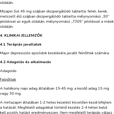
oldalán.
Mizapin Sol 45 mg szájban diszpergálódó tabletta
: fehér, kerek,
metszett élű szájban diszpergálódó tabletta mélynyomású „93”
jelöléssel az egyik oldalán, mélynyomású „7305” jelöléssel a másik
oldalán.
4. KLINIKAI JELLEMZŐK
4.1 Terápiás javallatok
Major depressziós epizódok kezelésére javallt felnőttek számára.
4.2 Adagolás és alkalmazás
Adagolás
Felnőttek
A hatékony napi adag általában 15‑45 mg; a kezdő adag 15 mg
vagy 30 mg.
A mirtazapin általában 1‑2 hetes kezelést követően kezdi kifejteni
a hatását. Megfelelő adagokkal történő kezelés 2‑4 héten belül
kell pozitív hatást eredményezzen. Nem megfelelő terápiás válasz