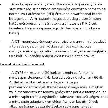
-​
A mirtazapin napi egyszeri 30 mg-os adagban enyhe, de
statisztikailag szignifikáns emelkedést okozott a nemzetközi
normalizált arányszám (INR) értékben a warfarinnal kezelt
betegekben. A mirtazapin magasabb adagja esetén ezen
hatás erősödése nem zárható ki, ajánlatos az INR érték
figyelése, ha mirtazapinnal egyidejűleg warfarint is kap a
beteg.
-​
A QT-megnyúlás és/vagy a ventricularis arrythmia (például
a torsades de pointes) kockázata növekszik az olyan
gyógyszerek egyidejű alkalmazásakor, melyek megnyújtják a
QTc időt (pl. néhány antipszichotikum és antibiotikum).
Farmakokinetikai interakciók
-​
A CYP3A4-et stimuláló karbamazepin és fenitoin a
mirtazapin-clearence-t kb. kétszeresére növelte, ami 60 ill.
45%-kal csökkentette a mirtazapin átlagos
plazmakoncentrációját. Karbamazepin vagy más, a májban
zajló metabolizmust fokozó gyógyszer (mint a rifampicin) és
a mirtazapin terápia egyidejű alkalmazásakor szükséges lehet
a mirtazapin adagjának emelése. Az ilyen készítmények
alkalmazásának beszüntetésekor szükséges lehet a