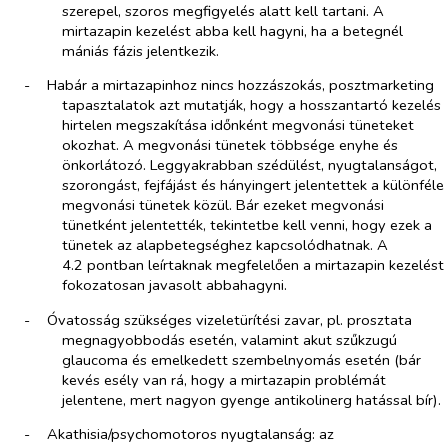
szerepel, szoros megfigyelés alatt kell tartani. A
mirtazapin kezelést abba kell hagyni, ha a betegnél
mániás fázis jelentkezik.
-​
Habár a mirtazapinhoz nincs hozzászokás, posztmarketing
tapasztalatok azt mutatják, hogy a hosszantartó kezelés
hirtelen megszakítása időnként megvonási tüneteket
okozhat. A megvonási tünetek többsége enyhe és
önkorlátozó. Leggyakrabban szédülést, nyugtalanságot,
szorongást, fejfájást és hányingert jelentettek a különféle
megvonási tünetek közül. Bár ezeket megvonási
tünetként jelentették, tekintetbe kell venni, hogy ezek a
tünetek az alapbetegséghez kapcsolódhatnak. A
4.2 pontban leírtaknak megfelelően a mirtazapin kezelést
fokozatosan javasolt abbahagyni.
-​
Óvatosság szükséges vizeletürítési zavar, pl. prosztata
megnagyobbodás esetén, valamint akut szűkzugú
glaucoma és emelkedett szembelnyomás esetén (bár
kevés esély van rá, hogy a mirtazapin problémát
jelentene, mert nagyon gyenge antikolinerg hatással bír).
-​
Akathisia/psychomotoros nyugtalanság: az