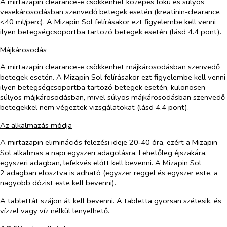
A mirtazapin clearance-e csökkenhet közepes fokú és súlyos
vesekárosodásban szenvedő betegek esetén (kreatinin-clearance
<40 ml/perc). A Mizapin Sol felírásakor ezt figyelembe kell venni
ilyen betegségcsoportba tartozó betegek esetén (lásd 4.4 pont).
Májkárosodás
A mirtazapin clearance-e csökkenhet májkárosodásban szenvedő
betegek esetén. A Mizapin Sol felírásakor ezt figyelembe kell venni
ilyen betegségcsoportba tartozó betegek esetén, különösen
súlyos májkárosodásban, mivel súlyos májkárosodásban szenvedő
betegekkel nem végeztek vizsgálatokat (lásd 4.4 pont).
Az alkalmazás módja
A mirtazapin eliminációs felezési ideje 20‑40 óra, ezért a Mizapin
Sol alkalmas a napi egyszeri adagolásra. Lehetőleg éjszakára,
egyszeri adagban, lefekvés előtt kell bevenni. A Mizapin Sol
2 adagban elosztva is adható (egyszer reggel és egyszer este, a
nagyobb dózist este kell bevenni).
A tablettát szájon át kell bevenni. A tabletta gyorsan szétesik, és
vízzel vagy víz nélkül lenyelhető.