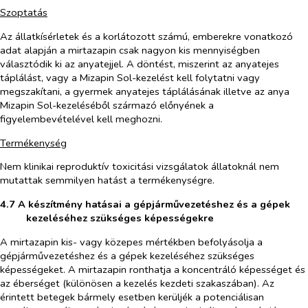
Szoptatás
Az állatkísérletek és a korlátozott számú, emberekre vonatkozó
adat alapján a mirtazapin csak nagyon kis mennyiségben
választódik ki az anyatejjel. A döntést, miszerint az anyatejes
táplálást, vagy a Mizapin Sol-kezelést kell folytatni vagy
megszakítani, a gyermek anyatejes táplálásának illetve az anya
Mizapin Sol-kezeléséből származó előnyének a
figyelembevételével kell meghozni.
Termékenység
Nem klinikai reproduktív toxicitási vizsgálatok állatoknál nem
mutattak semmilyen hatást a termékenységre.
4.7 A készítmény hatásai a gépjárművezetéshez és a gépek
kezeléséhez szükséges képességekre
A mirtazapin kis- vagy közepes mértékben befolyásolja a
gépjárművezetéshez és a gépek kezeléséhez szükséges
képességeket. A mirtazapin ronthatja a koncentráló képességet és
az éberséget (különösen a kezelés kezdeti szakaszában). Az
érintett betegek bármely esetben kerüljék a potenciálisan