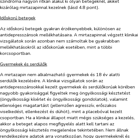
szindróma nagyon ritkán alakul ki olyan betegeknél, akiket
kizárólag mirtazapinnal kezelnek (lásd 4.8 pont).
Időskorú betegek
Az időskorú betegek gyakran érzékenyebbek, különösen az
antidepresszánsok mellékhatásaira. A mirtazapinnal végzett klinikai
vizsgálatok során azonban nem számoltak be gyakrabban
mellékhatásokról az időskorúak esetében, mint a többi
korcsoportban.
Gyermekek és serdülők
A mirtazapin nem alkalmazható gyermekek és 18 év alatti
serdülők kezelésére. A klinikai vizsgálatok során az
antidepresszánsokkal kezelt gyermekek és serdülőkorúak körében
nagyobb gyakorisággal figyeltek meg öngyilkossági késztetést
(öngyilkossági kísérlet és öngyilkossági gondolatok), valamint
ellenséges magatartást (jellemzően agresszív, erőszakos
viselkedést, ellenkezést és dühöt), mint a placebóval kezelt
csoportban. Ha a klinikai állapot miatt mégis szükséges a kezelés,
akkor a beteget alapos megfigyelés alatt kell tartani az
öngyilkossági késztetés megjelenése tekintetében. Nem állnak
rendelkezésre adatok arra vonatkozóan, hogy gyermekeknél és