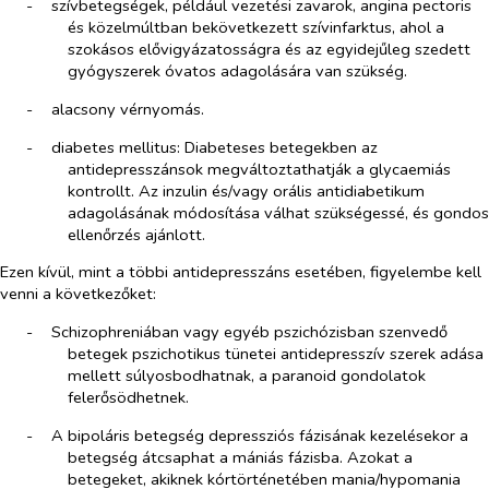
-​
szívbetegségek, például vezetési zavarok, angina pectoris
és közelmúltban bekövetkezett szívinfarktus, ahol a
szokásos elővigyázatosságra és az egyidejűleg szedett
gyógyszerek óvatos adagolására van szükség.
-​
alacsony vérnyomás.
-​
diabetes mellitus: Diabeteses betegekben az
antidepresszánsok megváltoztathatják a glycaemiás
kontrollt. Az inzulin és/vagy orális antidiabetikum
adagolásának módosítása válhat szükségessé, és gondos
ellenőrzés ajánlott.
Ezen kívül, mint a többi antidepresszáns esetében, figyelembe kell
venni a következőket:
-​
Schizophreniában vagy egyéb pszichózisban szenvedő
betegek pszichotikus tünetei antidepresszív szerek adása
mellett súlyosbodhatnak, a paranoid gondolatok
felerősödhetnek.
-​
A bipoláris betegség depressziós fázisának kezelésekor a
betegség átcsaphat a mániás fázisba. Azokat a
betegeket, akiknek kórtörténetében mania/hypomania