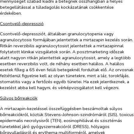
mennyiséget szabad kiadni a betegnek összhangban a helyes
betegellátással a túladagolás kockázatának csökkentése
érdekében.
Csontvelő-depresszió
Csontvelő-depressziót, általában granulocytopenia vagy
agranulocytosis formájában jelentettek a mirtazapin kezelés során.
Ritkán reverzibilis agranulocytosist jelentettek a mirtazapinnal
folytatott klinikai vizsgálatok során. A posztmarketing időszak
alatt nagyon ritkán jelentettek agranulocytosist, amely a legtöbb
esetben reverzibilis volt, de néhány esetben halálos. A halálos
esetek főleg a 65 éven felüli betegeknél fordultak elő. Az orvosnak
feltétlenül figyelnie kell az olyan tünetekre, mint a láz, torokfájás,
stomatitis vagy a fertőzés egyéb tünetei. Ha ezek jelentkeznek, a
kezelést abba kell hagyni, és vérképvizsgálatot kell végezni.
Súlyos bőrreakciók
A mirtazapin-kezeléssel összefüggésben beszámoltak súlyos
bőrreakciókról, köztük Stevens–Johnson-szindrómáról (SJS), toxicus
epidermalis necrolysisről (TEN), eosinophiliával és szisztémás
tünetekkel járó gyógyszerreakcióról (DRESS), hólyagos
bőrgyulladásról és erythema multiforméról, amelyek