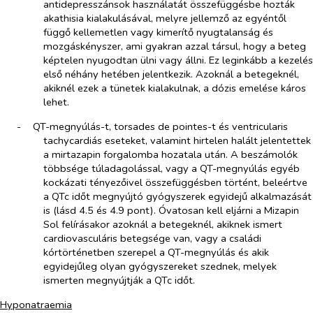
antidepresszánsok használatát összefüggésbe hozták
akathisia kialakulásával, melyre jellemző az egyéntől
függő kellemetlen vagy kimerítő nyugtalanság és
mozgáskényszer, ami gyakran azzal társul, hogy a beteg
képtelen nyugodtan ülni vagy állni. Ez leginkább a kezelés
első néhány hetében jelentkezik. Azoknál a betegeknél,
akiknél ezek a tünetek kialakulnak, a dózis emelése káros
lehet.
-​
QT-megnyúlás-t, torsades de pointes-t és ventricularis
tachycardiás eseteket, valamint hirtelen halált jelentettek
a mirtazapin forgalomba hozatala után. A beszámolók
többsége túladagolással, vagy a QT-megnyúlás egyéb
kockázati tényezőivel összefüggésben történt, beleértve
a QTc időt megnyújtó gyógyszerek egyidejű alkalmazását
is (lásd 4.5 és 4.9 pont). Óvatosan kell eljárni a Mizapin
Sol felírásakor azoknál a betegeknél, akiknek ismert
cardiovasculáris betegsége van, vagy a családi
kórtörténetben szerepel a QT-megnyúlás és akik
egyidejűleg olyan gyógyszereket szednek, melyek
ismerten megnyújtják a QTc időt.
Hyponatraemia