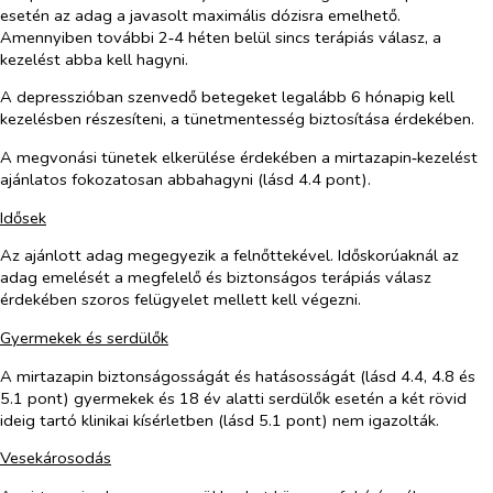
esetén az adag a javasolt maximális dózisra emelhető.
Amennyiben további 2‑4 héten belül sincs terápiás válasz, a
kezelést abba kell hagyni.
A depresszióban szenvedő betegeket legalább 6 hónapig kell
kezelésben részesíteni, a tünetmentesség biztosítása érdekében.
A megvonási tünetek elkerülése érdekében a mirtazapin‑kezelést
ajánlatos fokozatosan abbahagyni (lásd 4.4 pont).
Idősek
Az ajánlott adag megegyezik a felnőttekével. Időskorúaknál az
adag emelését a megfelelő és biztonságos terápiás válasz
érdekében szoros felügyelet mellett kell végezni.
Gyermekek és serdülők
A mirtazapin biztonságosságát és hatásosságát (lásd 4.4, 4.8 és
5.1 pont) gyermekek és 18 év alatti serdülők esetén a két rövid
ideig tartó klinikai kísérletben (lásd 5.1 pont) nem igazolták.
Vesekárosodás