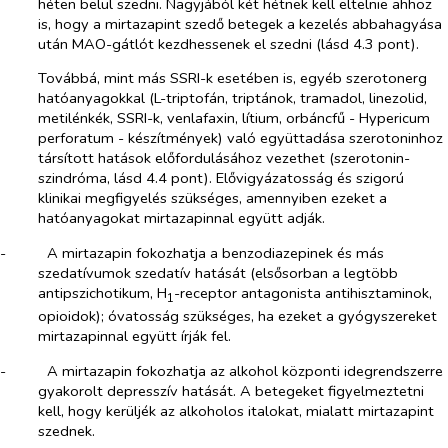
héten belül szedni. Nagyjából két hétnek kell eltelnie ahhoz
is, hogy a mirtazapint szedő betegek a kezelés abbahagyása
után MAO-gátlót kezdhessenek el szedni (lásd 4.3 pont).
Továbbá, mint más SSRI-k esetében is, egyéb szerotonerg
hatóanyagokkal (L-triptofán, triptánok, tramadol, linezolid,
metilénkék, SSRI-k, venlafaxin, lítium, orbáncfű -
Hypericum
perforatum
- készítmények) való együttadása szerotoninhoz
társított hatások előfordulásához vezethet (szerotonin-
szindróma, lásd 4.4 pont). Elővigyázatosság és szigorú
klinikai megfigyelés szükséges, amennyiben ezeket a
hatóanyagokat mirtazapinnal együtt adják.
-​
A mirtazapin fokozhatja a benzodiazepinek és más
szedatívumok szedatív hatását (elsősorban a legtöbb
antipszichotikum, H
-receptor antagonista antihisztaminok,
1
opioidok); óvatosság szükséges, ha ezeket a gyógyszereket
mirtazapinnal együtt írják fel.
-​
A mirtazapin fokozhatja az alkohol központi idegrendszerre
gyakorolt depresszív hatását. A betegeket figyelmeztetni
kell, hogy kerüljék az alkoholos italokat, mialatt mirtazapint
szednek.