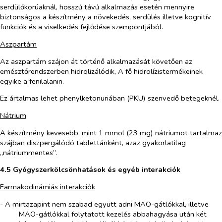
serdülőkorúaknál, hosszú távú alkalmazás esetén mennyire
biztonságos a készítmény a növekedés, serdülés illetve kognitív
funkciók és a viselkedés fejlődése szempontjából.
Aszpartám
Az aszpartám szájon át történő alkalmazását követően az
emésztőrendszerben hidrolizálódik, A fő hidrolízistermékeinek
egyike a fenilalanin.
Ez ártalmas lehet phenylketonuriában (PKU) szenvedő betegeknél.
Nátrium
A készítmény kevesebb, mint 1 mmol (23 mg) nátriumot tartalmaz
szájban diszpergálódó tablettánként, azaz gyakorlatilag
„nátriummentes”.
4.5 Gyógyszerkölcsönhatások és egyéb interakciók
Farmakodinámiás interakciók
- A mirtazapint nem szabad együtt adni MAO-gátlókkal, illetve
MAO-gátlókkal folytatott kezelés abbahagyása után két