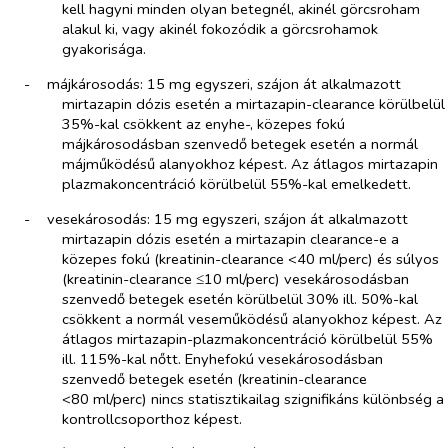
kell hagyni minden olyan betegnél, akinél görcsroham
alakul ki, vagy akinél fokozódik a görcsrohamok
gyakorisága.
-​
májkárosodás: 15 mg egyszeri, szájon át alkalmazott
mirtazapin dózis esetén a mirtazapin-clearance körülbelül
35%-kal csökkent az enyhe-, közepes fokú
májkárosodásban szenvedő betegek esetén a normál
májműködésű alanyokhoz képest. Az átlagos mirtazapin
plazmakoncentráció körülbelül 55%-kal emelkedett.
-​
vesekárosodás: 15 mg egyszeri, szájon át alkalmazott
mirtazapin dózis esetén a mirtazapin clearance-e a
közepes fokú (kreatinin-clearance <40 ml/perc) és súlyos
(kreatinin-clearance ≤10 ml/perc) vesekárosodásban
szenvedő betegek esetén körülbelül 30% ill. 50%-kal
csökkent a normál veseműködésű alanyokhoz képest. Az
átlagos mirtazapin-plazmakoncentráció körülbelül 55%
ill. 115%-kal nőtt. Enyhefokú vesekárosodásban
szenvedő betegek esetén (kreatinin-clearance
<80 ml/perc) nincs statisztikailag szignifikáns különbség a
kontrollcsoporthoz képest.