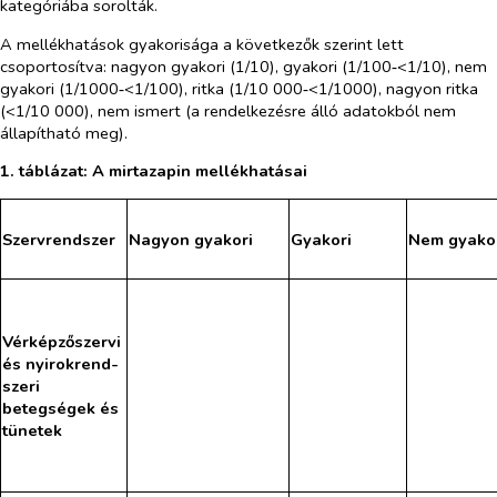
kategóriába sorolták.
A mellékhatások gyakorisága a következők szerint lett
csoportosítva: nagyon gyakori (1/10), gyakori (1/100‑<1/10), nem
gyakori (1/1000‑<1/100), ritka (1/10 000‑<1/1000), nagyon ritka
(<1/10 000), nem ismert (a rendelkezésre álló adatokból nem
állapítható meg).
1. táblázat: A mirtazapin mellékhatásai
Szervrendszer
Nagyon gyakori
Gyakori
Nem gyako
Vérképzőszervi
és nyirokrend-
szeri
betegségek és
tünetek