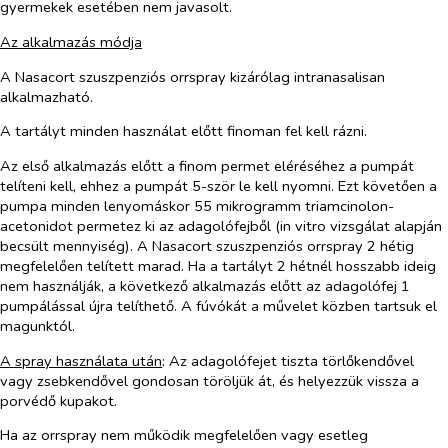
gyermekek esetében nem javasolt.
Az alkalmazás módja
A Nasacort szuszpenziós orrspray kizárólag intranasalisan
alkalmazható.
A tartályt minden használat előtt finoman fel kell rázni.
Az első alkalmazás előtt a finom permet eléréséhez a pumpát
telíteni kell, ehhez a pumpát 5-ször le kell nyomni. Ezt követően a
pumpa minden lenyomáskor 55 mikrogramm triamcinolon-
acetonidot permetez ki az adagolófejből (
in vitro
vizsgálat alapján
becsült mennyiség). A Nasacort szuszpenziós orrspray 2 hétig
megfelelően telített marad. Ha a tartályt 2 hétnél hosszabb ideig
nem használják, a következő alkalmazás előtt az adagolófej 1
pumpálással újra telíthető. A fúvókát a művelet közben tartsuk el
magunktól.
A spray használata után
: Az adagolófejet tiszta törlőkendővel
vagy zsebkendővel gondosan töröljük át, és helyezzük vissza a
porvédő kupakot.
Ha az orrspray nem működik megfelelően vagy esetleg