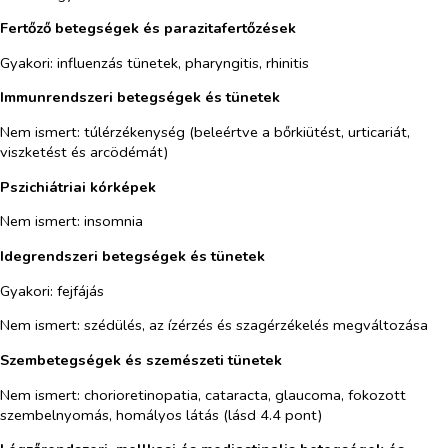
Fertőző betegségek és parazitafertőzések
Gyakori: influenzás tünetek, pharyngitis, rhinitis
Immunrendszeri betegségek és tünetek
Nem ismert: túlérzékenység (
beleértve a bőrkiütést
, urticari
á
t
,
viszketést és arcödémát
)
Pszichiátriai kórképek
Nem ismert: insomnia
Idegrendszeri betegségek és tünetek
Gyakori: fejfájás
Nem ismert: szédülés, az ízérzés és szagérzékelés megváltozása
Szembetegségek és szemészeti tünetek
Nem ismert: chorioretinopatia, cataracta, glaucoma, fokozott
szembelnyomás, homályos látás (lásd 4.4 pont)