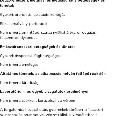
Légzőrendszeri, mellkasi és mediastinalis betegségek és
tünetek
Gyakori: bronchitis, epistaxis, köhögés
Ritka: orrsövény-perforáció
Nem ismert: orrirritáció, száraz nyálkahártya, orrdugulás,
tüsszentés, dyspnoea
Emésztőrendszeri betegségek és tünetek
Gyakori: dyspepsia, fogbetegségek
Nem ismert: émelygés
Általános tünetek, az alkalmazás helyén fellépő reakciók
Nem ismert: fáradtság
Laboratóriumi és egyéb vizsgálatok eredményei
Nem ismert: csökkent kortizolszint a vérben
A forgalomba hozatal után, gyermekek körében, a Nasacort
szuszpenziós orrspray-vel végzett klinikai vizsgálatban a