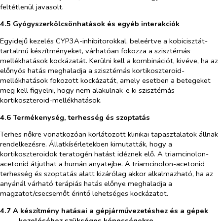
feltétlenül javasolt.
4.5 Gyógyszerkölcsönhatások és egyéb interakciók
Egyidejű kezelés CYP3A-inhibitorokkal, beleértve a kobicisztát-
tartalmú készítményeket, várhatóan fokozza a szisztémás
mellékhatások kockázatát. Kerülni kell a kombinációt, kivéve, ha az
előnyös hatás meghaladja a szisztémás kortikoszteroid-
mellékhatások fokozott kockázatát, amely esetben a betegeket
meg kell figyelni, hogy nem alakulnak-e ki szisztémás
kortikoszteroid-mellékhatások.
4.6 Termékenység, terhesség és szoptatás
Terhes nőkre vonatkozóan korlátozott klinikai tapasztalatok állnak
rendelkezésre. Állatkísérletekben kimutatták, hogy a
kortikoszteroidok teratogén hatást idéznek elő. A triamcinolon-
acetonid átjuthat a humán anyatejbe. A triamcinolon-acetonid
terhesség és szoptatás alatt kizárólag akkor alkalmazható, ha az
anyánál várható terápiás hatás előnye meghaladja a
magzatot/csecsemőt érintő lehetséges kockázatot.
4.7 A készítmény hatásai a gépjárművezetéshez és a gépek
kezeléséhez szükséges képességekre