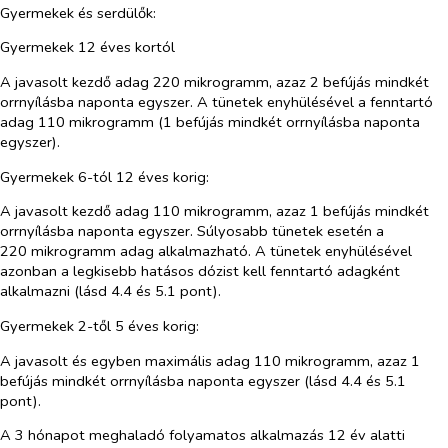
Gyermekek és serdülők:
Gyermekek 12 éves kortól
A javasolt kezdő adag 220 mikrogramm, azaz 2 befújás mindkét
orrnyílásba naponta egyszer. A tünetek enyhülésével a fenntartó
adag 110 mikrogramm (1 befújás mindkét orrnyílásba naponta
egyszer).
Gyermekek 6-tól 12 éves korig:
A javasolt kezdő adag 110 mikrogramm, azaz 1 befújás mindkét
orrnyílásba naponta egyszer. Súlyosabb tünetek esetén a
220 mikrogramm adag alkalmazható. A tünetek enyhülésével
azonban a legkisebb hatásos dózist kell fenntartó adagként
alkalmazni (lásd 4.4 és 5.1 pont).
Gyermekek 2-től 5 éves korig:
A javasolt és egyben maximális adag 110 mikrogramm, azaz 1
befújás mindkét orrnyílásba naponta egyszer (lásd 4.4 és 5.1
pont).
A 3 hónapot meghaladó folyamatos alkalmazás 12 év alatti