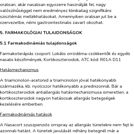
oralisan, akár nasalisan egyszerre használják fel, nagy
valószínűséggel nem eredményez klinikailag szignifikáns
szisztémás mellékhatásokat. Amennyiben oralisan jut be a
szervezetbe, némi gastrointestinalis zavart okozhat.
5. FARMAKOLÓGIAI TULAJDONSÁGOK
5.1 Farmakodinámiás tulajdonságok
Farmakoterápiás csoport: Lokális orrödéma-csökkentők és egyéb
nasalis készítmények, Kortikoszteroidok, ATC kód: R01A D11
Hatásmechanizmus
A triamcinolon-acetonid a triamcinolon jóval hatékonyabb
származéka, kb. nyolcszor hatékonyabb a prednizonnál. Bár a
kortikoszteroidok antiallergiás hatásmechanizmusa ismeretlen, a
kortikoszteroidok nagyon hatásosak allergiás betegségek
kezelésére emberben.
Farmakodinámiás hatások
A Nasacort szuszpenziós orrspray az allergiás tünetekre nem fejt ki
azonnali hatást. A tünetek javulását néhány betegnél már a