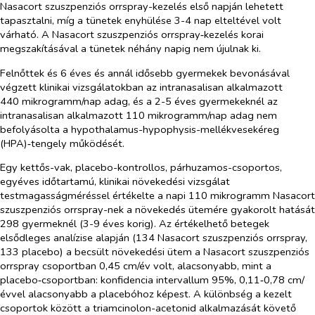
Nasacort szuszpenziós orrspray-kezelés első napján lehetett
tapasztalni, míg a tünetek enyhülése 3-4 nap elteltével volt
várható. A Nasacort szuszpenziós orrspray‑kezelés korai
megszakításával a tünetek néhány napig nem újulnak ki.
Felnőttek és 6 éves és annál idősebb gyermekek bevonásával
végzett klinikai vizsgálatokban az intranasalisan alkalmazott
440 mikrogramm/nap adag, és a 2-5 éves gyermekeknél az
intranasalisan alkalmazott 110 mikrogramm/nap adag nem
befolyásolta a hypothalamus-hypophysis-mellékvesekéreg
(HPA)‑tengely működését.
Egy kettős-vak, placebo-kontrollos, párhuzamos-csoportos,
egyéves időtartamú, klinikai növekedési vizsgálat
testmagasságméréssel értékelte a napi 110 mikrogramm Nasacort
szuszpenziós orrspray-nek a növekedés ütemére gyakorolt hatását
298 gyermeknél (3-9 éves korig). Az értékelhető betegek
elsődleges analízise alapján (134 Nasacort szuszpenziós orrspray,
133 placebo) a becsült növekedési ütem a Nasacort szuszpenziós
orrspray csoportban 0,45 cm/év volt, alacsonyabb, mint a
placebo‑csoportban: konfidencia intervallum 95%, 0,11‑0,78 cm/
évvel alacsonyabb a placebóhoz képest. A különbség a kezelt
csoportok között a triamcinolon-acetonid alkalmazását követő