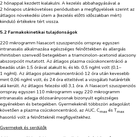
2 hónappal kezdett kialakulni. A kezelés abbahagyásával a
2 hónapos utánkövetéses periódusban a megfigyelések szerint az
átlagos növekedési ütem a (kezelés előtti időszakban mért)
kiinduló értékekre tért vissza.
5.2 Farmakokinetikai tulajdonságok
220 mikrogramm Nasacort szuszpenziós orrspray egyszeri
intranasalis alkalmazása egészséges felnőttekben és allergiás
rhinitisben szenvedő betegekben a triamcinolon-acetonid alacsony
abszorpciót mutatott. Az átlagos plazma csúcskoncentráció a
beadás után 1,5 órával alakult ki, és kb. 0,5 ng/ml volt (0,1–
1 ng/ml). Az átlagos plazmakoncentráció 12 óra után kevesebb
mint 0,06 ng/ml volt, és 24 óra elteltével a vizsgálati határérték
alá került. Az átlagos felezési idő 3,1 óra. A Nasacort szuszpenziós
orrspray egyszeri 110 mikrogramm vagy 220 mikrogramm
intranasalis adagja dózisarányosnak bizonyult egészséges
egyénekben és betegekben. Gyermekeknél többszöri adagolást
követően a plazma csúcskoncentráció, az AUC, C
és T
max
max
hasonló volt a felnőtteknél megfigyeltekhez.
Gyermekek és serdülők