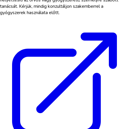
helyettesíti az orvos vagy gyógyszerész személyre szabott
tanácsát. Kérjük, mindig konzultáljon szakemberrel a
gyógyszerek használata előtt.