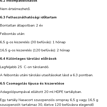
6.2 Inkompatibilitások
Nem értelmezhető.
6.3 Felhasználhatósági időtartam
Bontatlan állapotban: 2 év
Felbontás után:
6,5 g-os kiszerelés (30 befúvás): 1 hónap
16,5 g-os kiszerelés (120 befúvás): 2 hónap
6.4 Különleges tárolási előírások
Legfeljebb 25 C-on tárolandó.
A felbontás utáni tárolási utasításokat lásd a 6.3 pontban.
6.5 Csomagolás típusa és kiszerelése
Adagolópumpával ellátott 20 ml HDPE tartályban.
Egy tartály Nasacort szuszpenziós orrspray 6,5 g vagy 16,5 g
szuszpenziót tartalmaz 30, illetve 120 befúvásra elegendő