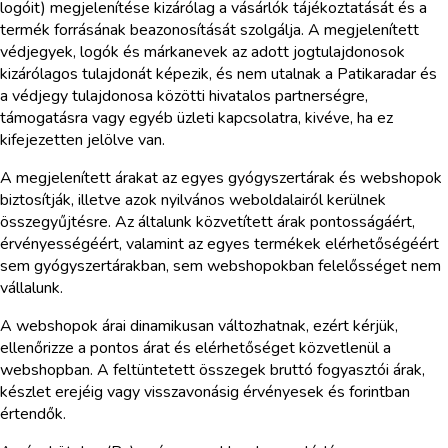
logóit) megjelenítése kizárólag a vásárlók tájékoztatását és a
termék forrásának beazonosítását szolgálja. A megjelenített
védjegyek, logók és márkanevek az adott jogtulajdonosok
kizárólagos tulajdonát képezik, és nem utalnak a Patikaradar és
a védjegy tulajdonosa közötti hivatalos partnerségre,
támogatásra vagy egyéb üzleti kapcsolatra, kivéve, ha ez
kifejezetten jelölve van.
A megjelenített árakat az egyes gyógyszertárak és webshopok
biztosítják, illetve azok nyilvános weboldalairól kerülnek
összegyűjtésre. Az általunk közvetített árak pontosságáért,
érvényességéért, valamint az egyes termékek elérhetőségéért
sem gyógyszertárakban, sem webshopokban felelősséget nem
vállalunk.
A webshopok árai dinamikusan változhatnak, ezért kérjük,
ellenőrizze a pontos árat és elérhetőséget közvetlenül a
webshopban. A feltüntetett összegek bruttó fogyasztói árak,
készlet erejéig vagy visszavonásig érvényesek és forintban
értendők.