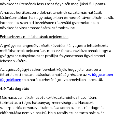
növekedés ütemének lassulását figyelték meg (lásd 5.1 pont).
A nasalis kortikoszteroidoknak lehetnek szisztémás hatásaik,
különösen akkor, ha nagy adagokban és hosszú távon alkalmazzák.
Intranasalis szteroid-kezelésben részesülő gyermekeknél a
növekedés visszamaradásáról számoltak be.
Feltételezett mellékhatások bejelentése
A gyógyszer engedélyezését követően lényeges a feltételezett
mellékhatások bejelentése, mert ez fontos eszköze annak, hogy a
gyógyszer előny/kockázat profilját folyamatosan figyelemmel
lehessen kísérni.
Az egészségügyi szakembereket kérjük, hogy jelentsék be a
feltételezett mellékhatásokat a hatóság részére az
V
.
fü
g
g
elékben
fü
g
g
elékben
található elérhetőségek valamelyikén keresztül.
4.9 Túladagolás
Más nasalisan alkalmazott kortikoszteroidhoz hasonlóan,
tekintettel a teljes hatóanyag-mennyiségre, a Nasacort
szuszpenziós orrspray alkalmazása során az akut túladagolás
előfordulása nem valószínű. Ha a tartály teljes tartalmát akár