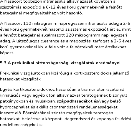
A Nasacort többszöri intranasalis alkalmazását követően a
szisztémás expozíció a 6-12 éves korú gyermekeknél a felnőtt
betegeknél megfigyeltekhez volt hasonló.
A Nasacort 110 mikrogramm napi egyszeri intranasalis adagja 2-5
éves korú gyermekeknél hasonló szisztémás expozíciót ért el, mint
a felnőtt betegeknél alkalmazott 220 mikrogramm napi egyszeri
adag. A látszólagos clearance és a megoszlási térfogat a 2-5 éves
korú gyermekeknél kb. a fele volt a felnőtteknél mért értékekhez
képest.
5.3 A preklinikai biztonságossági vizsgálatok eredményei
Preklinikai vizsgálatokban kizárólag a kortikoszteroidokra jellemző
hatásokat vizsgálták.
Egyéb kortikoszteroidokhoz hasonlóan a triamcinolon-acetonid
(inhalációs vagy egyéb úton alkalmazva) teratogénnek bizonyult
patkányokban és nyulakban, szájpadhasadékot és/vagy belső
hydrocephaliat és axiális csontrendszeri rendellenességeket
idézett elő. Főemlősöknél szintén megfigyeltek teratogén
hatásokat, beleértve a központi idegrendszeri és koponya fejlődési
rendellenességeket is.