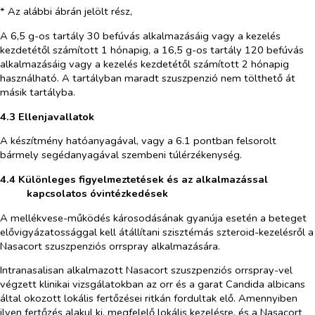
* Az alábbi ábrán jelölt rész,
A 6,5 g-os tartály 30 befúvás alkalmazásáig vagy a kezelés
kezdetétől számított 1 hónapig, a 16,5 g-os tartály 120 befúvás
alkalmazásáig vagy a kezelés kezdetétől számított 2 hónapig
használható. A tartályban maradt szuszpenzió nem tölthető át
másik tartályba.
4.3 Ellenjavallatok
A készítmény hatóanyagával, vagy a 6.1 pontban felsorolt
bármely segédanyagával szembeni túlérzékenység.
4.4 Különleges figyelmeztetések és az alkalmazással
kapcsolatos óvintézkedések
A mellékvese-működés károsodásának gyanúja esetén a beteget
elővigyázatossággal kell átállítani szisztémás szteroid-kezelésről a
Nasacort szuszpenziós orrspray alkalmazására.
Intranasalisan alkalmazott Nasacort szuszpenziós orrspray-vel
végzett klinikai vizsgálatokban az orr és a garat
Candida albicans
által okozott lokális fertőzései ritkán fordultak elő. Amennyiben
ilyen fertőzés alakul ki, megfelelő lokális kezelésre, és a Nasacort