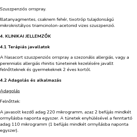
Szuszpenziós orrspray.
Illatanyagmentes, csaknem fehér, tixotróp tulajdonságú
mikrokristályos triamcinolon-acetonid vizes szuszpenzió.
4. KLINIKAI JELLEMZŐK
4.1 Terápiás javallatok
A Nasacort szuszpenziós orrspray a szezonális allergiás, vagy a
perennialis allergiás rhinitis tüneteinek kezelésére javallt
felnőtteknek és gyermekeknek 2 éves kortól.
4.2 Adagolás és alkalmazás
Adagolás
Felnőttek:
A javasolt kezdő adag 220 mikrogramm, azaz 2 befújás mindkét
orrnyílásba naponta egyszer. A tünetek enyhülésével a fenntartó
adag 110 mikrogramm (1 befújás mindkét orrnyílásba naponta
egyszer).