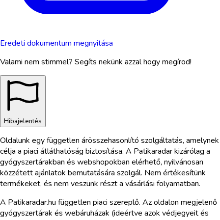
Eredeti dokumentum megnyitása
Valami nem stimmel? Segíts nekünk azzal hogy megírod!
Hibajelentés
Oldalunk egy független árösszehasonlító szolgáltatás, amelynek
célja a piaci átláthatóság biztosítása. A Patikaradar kizárólag a
gyógyszertárakban és webshopokban elérhető, nyilvánosan
közzétett ajánlatok bemutatására szolgál. Nem értékesítünk
termékeket, és nem veszünk részt a vásárlási folyamatban.
A Patikaradar.hu független piaci szereplő. Az oldalon megjelenő
gyógyszertárak és webáruházak (ideértve azok védjegyeit és