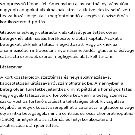
szuppresszió léphet fel. Amennyiben a javasoltnál nyilvánvalóan
nagyobb adagokat alkalmaznak, stressz, illetve elektív sebészeti
beavatkozás ideje alatt megfontolandó a kiegészítő szisztémás
kortikoszteroid-pótlás.
Glaucoma és/vagy cataracta kialakulását jelentették olyan
betegeknél, akik nasalis kortikoszteroidokat kaptak. Azokat a
betegeket, akiknek a látása megváltozott, vagy akiknek az
anamnézisében intraocularis nyomásemelkedés, glaucoma és/vagy
cataracta szerepel, szoros megfigyelés alatt kell tartani.
Látászavar
A kortikoszteroidok szisztémás és helyi alkalmazásával
kapcsolatosan látászavarról számolhatnak be. Amennyiben a
beteg olyan tünetekkel jelentkezik, mint például a homályos látás
vagy egyéb látászavarok, fontolóra kell venni a beteg szemész
szakorvoshoz történő utalását a lehetséges okok kivizsgálása
céljából, amelyek között szerepelhet a cataracta, a glaucoma vagy
olyan ritka betegségek, mint a centralis serosus chorioretinopathia
(CSCR), amelyeket a szisztémás és helyi kortikoszteroid
alkalmazása után jelentettek.