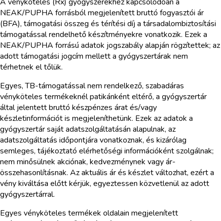
A vényköteles (Rx) gyógyszerekhez kapcsolódóan a
NEAK/PUPHA forrásból megjelenített bruttó fogyasztói ár
(BFA), támogatási összeg és térítési díj a társadalombiztosítási
támogatással rendelhető készítményekre vonatkozik. Ezek a
NEAK/PUPHA forrású adatok jogszabály alapján rögzítettek; az
adott támogatási jogcím mellett a gyógyszertárak nem
térhetnek el tőlük.
Egyes, TB-támogatással nem rendelkező, szabadáras
vényköteles termékeknél patikánként eltérő, a gyógyszertár
által jelentett bruttó készpénzes árat és/vagy
készletinformációt is megjeleníthetünk. Ezek az adatok a
gyógyszertár saját adatszolgáltatásán alapulnak, az
adatszolgáltatás időpontjára vonatkoznak, és kizárólag
semleges, tájékoztató elérhetőségi információként szolgálnak;
nem minősülnek akciónak, kedvezménynek vagy ár-
összehasonlításnak. Az aktuális ár és készlet változhat, ezért a
vény kiváltása előtt kérjük, egyeztessen közvetlenül az adott
gyógyszertárral.
Egyes vényköteles termékek oldalain megjelenített