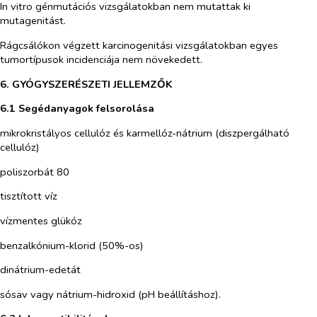
In vitro
génmutációs vizsgálatokban nem mutattak ki
mutagenitást.
Rágcsálókon végzett karcinogenitási vizsgálatokban egyes
tumortípusok incidenciája nem növekedett.
6. GYÓGYSZERÉSZETI JELLEMZŐK
6.1 Segédanyagok felsorolása
mikrokristályos cellulóz és karmellóz-nátrium (diszpergálható
cellulóz)
poliszorbát 80
tisztított víz
vízmentes glükóz
benzalkónium-klorid (50%-os)
dinátrium-edetát
sósav vagy nátrium-hidroxid (pH beállításhoz).