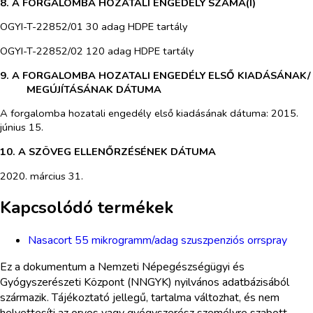
8. A FORGALOMBA HOZATALI ENGEDÉLY SZÁMA(I)
OGYI-T-22852/01 30 adag HDPE tartály
OGYI-T-22852/02 120 adag HDPE tartály
9. A FORGALOMBA HOZATALI ENGEDÉLY ELSŐ KIADÁSÁNAK/
MEGÚJÍTÁSÁNAK DÁTUMA
A forgalomba hozatali engedély első kiadásának dátuma: 2015.
június 15.
10. A SZÖVEG ELLENŐRZÉSÉNEK DÁTUMA
2020. március 31.
Kapcsolódó termékek
Nasacort 55 mikrogramm/adag szuszpenziós orrspray
Ez a dokumentum a Nemzeti Népegészségügyi és
Gyógyszerészeti Központ (NNGYK) nyilvános adatbázisából
származik. Tájékoztató jellegű, tartalma változhat, és nem