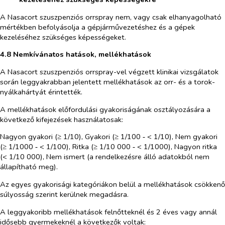
A Nasacort szuszpenziós orrspray nem, vagy csak elhanyagolható
mértékben befolyásolja a gépjárművezetéshez és a gépek
kezeléséhez szükséges képességeket.
4.8 Nemkívánatos hatások, mellékhatások
A Nasacort szuszpenziós orrspray-vel végzett klinikai vizsgálatok
során leggyakrabban jelentett mellékhatások az orr- és a torok-
nyálkahártyát érintették.
A mellékhatások előfordulási gyakoriságának osztályozására a
következő kifejezések használatosak:
Nagyon gyakori (≥ 1/10), Gyakori (≥ 1/100 ‑ < 1/10), Nem gyakori
(≥ 1/1000 ‑ < 1/100), Ritka (≥ 1/10 000 ‑ < 1/1000), Nagyon ritka
(< 1/10 000), Nem ismert (a rendelkezésre álló adatokból nem
állapítható meg).
Az egyes gyakorisági kategóriákon belül a mellékhatások csökkenő
súlyosság szerint kerülnek megadásra.
A leggyakoribb mellékhatások felnőtteknél és 2 éves vagy annál
idősebb gyermekeknél a következők voltak: