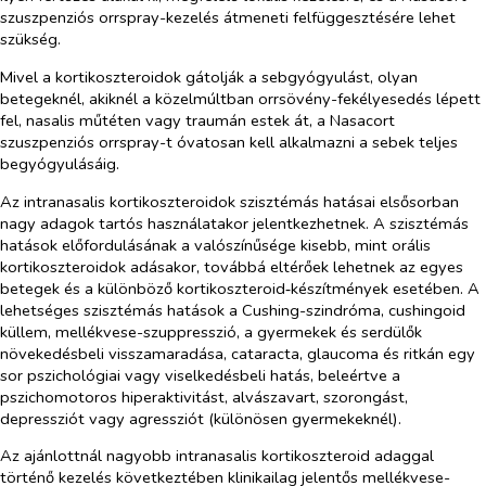
szuszpenziós orrspray-kezelés átmeneti felfüggesztésére lehet
szükség.
Mivel a kortikoszteroidok gátolják a sebgyógyulást, olyan
betegeknél, akiknél a közelmúltban orrsövény-fekélyesedés lépett
fel, nasalis műtéten vagy traumán estek át, a Nasacort
szuszpenziós orrspray-t óvatosan kell alkalmazni a sebek teljes
begyógyulásáig.
Az intranasalis kortikoszteroidok szisztémás hatásai elsősorban
nagy adagok tartós használatakor jelentkezhetnek. A szisztémás
hatások előfordulásának a valószínűsége kisebb, mint orális
kortikoszteroidok adásakor, továbbá eltérőek lehetnek az egyes
betegek és a különböző kortikoszteroid‑készítmények esetében. A
lehetséges szisztémás hatások a Cushing-szindróma, cushingoid
küllem, mellékvese-szuppresszió, a gyermekek és serdülők
növekedésbeli visszamaradása, cataracta, glaucoma és ritkán egy
sor pszichológiai vagy viselkedésbeli hatás, beleértve a
pszichomotoros hiperaktivitást, alvászavart, szorongást,
depressziót vagy agressziót (különösen gyermekeknél).
Az ajánlottnál nagyobb intranasalis kortikoszteroid adaggal
történő kezelés következtében klinikailag jelentős mellékvese-