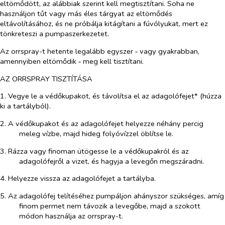
eltömődött, az alábbiak szerint kell megtisztítani. Soha ne
használjon tűt vagy más éles tárgyat az eltömődés
eltávolításához, és ne próbálja kitágítani a fúvólyukat, mert ez
tönkreteszi a pumpaszerkezetet.
Az orrspray-t hetente legalább egyszer ‑ vagy gyakrabban,
amennyiben eltömődik ‑ meg kell tisztítani.
AZ ORRSPRAY TISZTÍTÁSA
1. Vegye le a védőkupakot, és távolítsa el az adagolófejet* (húzza
ki a tartályból).
2. A védőkupakot és az adagolófejet helyezze néhány percig
meleg vízbe, majd hideg folyóvízzel öblítse le.
3. Rázza vagy finoman ütögesse le a védőkupakról és az
adagolófejről a vizet, és hagyja a levegőn megszáradni.
4. Helyezze vissza az adagolófejet a tartályba.
5. Az adagolófej telítéséhez pumpáljon ahányszor szükséges, amíg
finom permet nem távozik a levegőbe, majd a szokott
módon használja az orrspray-t.