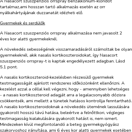
A Nasacort szuszpenziós orrspray benzalkónium-kloridot
tartalmaz,ami hosszan tartó alkalmazás esetén az orr
nyálkahártyájának duzzanatát idézheti elő.
Gyermekek és serdülők
A Nasacort szuszpenziós orrspray alkalmazása nem javasolt 2
éves kor alatti gyermekeknél.
A növekedés sebességének visszamaradásáról számoltak be olyan
gyermekeknél, akik nasalis kortikoszteroidokat, így Nasacort
szuszpenziós orrspray-t is kaptak engedélyezett adagban. Lásd
5.1 pont.
A nasalis kortikoszteroid‑kezelésben részesülő gyermekek
testmagasságát ajánlott rendszeres időközönként ellenőrizni. A
kezelést azzal a céllal kell végezni, hogy - amennyiben lehetséges
- a nasais kortikoszteroid adagját arra a legalacsonyabb dózisra
csökkentsék, ami mellett a tünetek hatásos kontrollja fenntartható.
A nasalis kortikoszteroidoknak a növekedés ütemének lassulására
gyakorolt hosszú távú hatása, beleértve a felnőttkori, végleges
testmagasság kialakulására gyakorolt hatást is, nem ismert.
Mindezeken kívül megfontolandó a beteg gyermekgyógyász
szakorvoshoz irányítása, ami 6 éves kor alatti gyermekek esetében