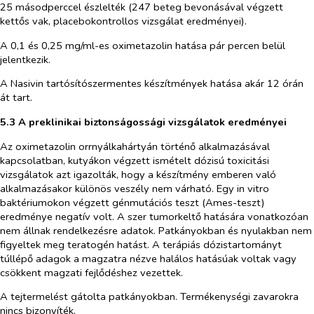
25 másodperccel észlelték (247 beteg bevonásával végzett
kettős vak, placebokontrollos vizsgálat eredményei).
A 0,1 és 0,25 mg/ml-es oximetazolin hatása pár percen belül
jelentkezik.
A Nasivin tartósítószermentes készítmények hatása akár 12 órán
át tart
.
5.3 A preklinikai biztonságossági vizsgálatok eredményei
Az oximetazolin orrnyálkahártyán történő alkalmazásával
kapcsolatban, kutyákon végzett ismételt dózisú toxicitási
vizsgálatok azt igazolták, hogy a készítmény emberen való
alkalmazásakor különös veszély nem várható. Egy
in vitro
baktériumokon végzett génmutációs teszt (Ames-teszt)
eredménye negatív volt. A szer tumorkeltő hatására vonatkozóan
nem állnak rendelkezésre adatok. Patkányokban és nyulakban nem
figyeltek meg teratogén hatást. A terápiás dózistartományt
túllépő adagok a magzatra nézve halálos hatásúak voltak vagy
csökkent magzati fejlődéshez vezettek.
A tejtermelést gátolta patkányokban. Termékenységi zavarokra
nincs bizonyíték.