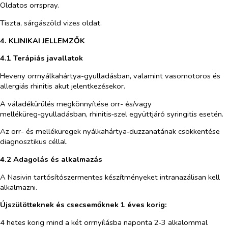
Oldatos orrspray.
Tiszta, sárgászöld vizes oldat.
4. KLINIKAI JELLEMZŐK
4.1 Terápiás javallatok
Heveny orrnyálkahártya-gyulladásban, valamint vasomotoros és
allergiás rhinitis akut jelentkezésekor.
A váladékürülés megkönnyítése orr- és/vagy
melléküreg‑gyulladásban, rhinitis‑szel együttjáró syringitis esetén.
Az orr- és melléküregek nyálkahártya‑duzzanatának csökkentése
diagnosztikus céllal.
4.2 Adagolás és alkalmazás
A Nasivin tartósítószermentes készítményeket intranazálisan kell
alkalmazni.
Újszülötteknek és csecsemőknek 1 éves korig:
4 hetes korig mind a két orrnyílásba naponta 2‑3 alkalommal