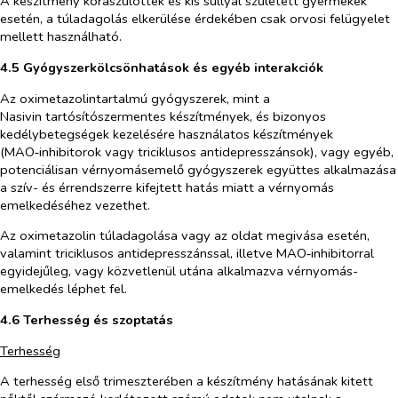
A készítmény koraszülöttek és kis súllyal született gyermekek
esetén, a túladagolás elkerülése érdekében csak orvosi felügyelet
mellett használható.
4.5 Gyógyszerkölcsönhatások és egyéb interakciók
Az oximetazolintartalmú gyógyszerek, mint a
Nasivin tartósítószermentes készítmények, és bizonyos
kedélybetegségek kezelésére használatos készítmények
(MAO‑inhibitorok vagy triciklusos antidepresszánsok), vagy egyéb,
potenciálisan vérnyomásemelő gyógyszerek együttes alkalmazása
a szív- és érrendszerre kifejtett hatás miatt a vérnyomás
emelkedéséhez vezethet.
Az oximetazolin túladagolása vagy az oldat megivása esetén,
valamint triciklusos antidepresszánssal, illetve MAO‑inhibitorral
egyidejűleg, vagy közvetlenül utána alkalmazva vérnyomás-
emelkedés léphet fel.
4.6 Terhesség és szoptatás
Terhesség
A terhesség első trimeszterében a készítmény hatásának kitett