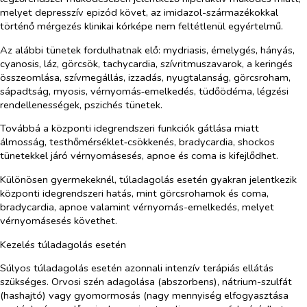
melyet depresszív epizód követ, az imidazol-származékokkal
történő mérgezés klinikai kórképe nem feltétlenül egyértelmű.
Az alábbi tünetek fordulhatnak elő: mydriasis, émelygés, hányás,
cyanosis, láz, görcsök, tachycardia, szívritmuszavarok, a keringés
összeomlása, szívmegállás, izzadás, nyugtalanság, görcsroham,
sápadtság, myosis, vérnyomás‑emelkedés, tüdőödéma, légzési
rendellenességek, pszichés tünetek.
Továbbá a központi idegrendszeri funkciók gátlása miatt
álmosság, testhőmérséklet‑csökkenés, bradycardia, shockos
tünetekkel járó vérnyomásesés, apnoe és coma is kifejlődhet.
Különösen gyermekeknél, túladagolás esetén gyakran jelentkezik
központi idegrendszeri hatás, mint görcsrohamok és coma,
bradycardia, apnoe valamint vérnyomás-emelkedés, melyet
vérnyomásesés követhet.
Kezelés túladagolás esetén
Súlyos túladagolás esetén azonnali intenzív terápiás ellátás
szükséges. Orvosi szén adagolása (abszorbens), nátrium-szulfát
(hashajtó) vagy gyomormosás (nagy mennyiség elfogyasztása