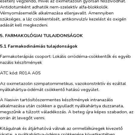
esetén) végzendő, mivel az oximetazolin gyorsan felszívódhat.
Antidotumként adhatók nem-szelektív alfa‑blokkolók.
Vérnyomásemelők alkalmazása ellenjavallt. Amennyiben
szükséges, a láz csökkentését, antikonvulzív kezelést és oxigén
adását kell megkezdeni.
5. FARMAKOLÓGIAI TULAJDONSÁGOK
5.1 Farmakodinámiás tulajdonságok
Farmakoterápiás csoport: Lokális orrödéma‑csökkentők és egyéb
nazális készítmények
ATC kód: R01A A05
Az oximetazolin szimpatomimetikus, vazokonstriktív és ezáltal
nyálkahártya‑ödémát csökkentő hatású vegyület.
A Nasivin tartósítószermentes készítmények intranazális
alkalmazása után csökken a gyulladt nyálkahártya duzzanata,
megszűnik a túlzott váladékozás. A beteg újra képes szabadon, az
orrán át levegőt venni.
Kitágulnak és átjárhatóvá válnak az orrmelléküregek kivezető
járatai, a nyálkahártya‑ödéma csökkenése következtében