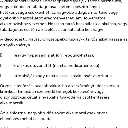
A dekongesztív hatású orrcseppek/orrspray-k tartós használata,
vagy különösen túladagolása esetén a készítmények
hatékonysága csökkenhet. Ez nagyobb adagban történő vagy
gyakoribb használatot eredményezhet, ami folyamatos
alkalmazáshoz vezethet. Hosszan tartó használat kialakulása, vagy
túladagolás esetén a kezelést azonnal abba kell hagyni.
A decongestiv hatású orrcseppek/orrspray-k tartós alkalmazása az
orrnyálkahártya
​
reaktív hyperaemiáját (ún. rebound‑hatás),
​
krónikus duzzanatát
(rhinitis medicamentosa),
​
atrophiáját vagy rhinitis sicca kialakulását okozhatja.
Orvosi ellenőrzés javasolt akkor, ha a készítményt időszakosan
krónikus rhinitisben szenvedő betegek kezelésére vagy
diagnosztikus céllal a nyálkahártya-ödéma csökkentésére
alkalmazzák.
Az ajánlottnál nagyobb dózisokat alkalmazni csak orvosi
ellenőrzés mellett szabad.