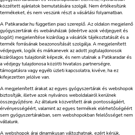
közzétett ajánlatok bemutatására szolgál. Nem értékesítünk
termékeket, és nem veszünk részt a vásárlási folyamatban.
A Patikaradar.hu független piaci szereplő. Az oldalon megjelenő
gyógyszertárak és webáruházak (ideértve azok védjegyeit és
logóit) megjelenítése kizárólag a vásárlók tájékoztatását és a
termék forrásának beazonosítását szolgálja. A megjelenített
védjegyek, logók és márkanevek az adott jogtulajdonosok
kizárólagos tulajdonát képezik, és nem utalnak a Patikaradar és
a védjegy tulajdonosa közötti hivatalos partnerségre,
támogatásra vagy egyéb üzleti kapcsolatra, kivéve, ha ez
kifejezetten jelölve van.
A megjelenített árakat az egyes gyógyszertárak és webshopok
biztosítják, illetve azok nyilvános weboldalairól kerülnek
összegyűjtésre. Az általunk közvetített árak pontosságáért,
érvényességéért, valamint az egyes termékek elérhetőségéért
sem gyógyszertárakban, sem webshopokban felelősséget nem
vállalunk.
A webshopok árai dinamikusan változhatnak, ezért kérjük,