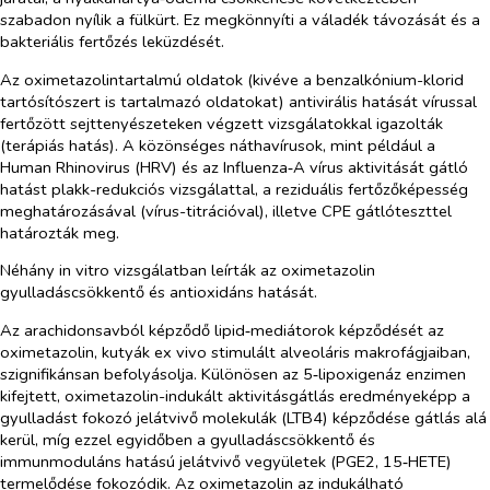
szabadon nyílik a fülkürt. Ez megkönnyíti a váladék távozását és a
bakteriális fertőzés leküzdését.
Az oximetazolintartalmú oldatok (kivéve a benzalkónium-klorid
tartósítószert is tartalmazó oldatokat) antivirális hatását vírussal
fertőzött sejttenyészeteken végzett vizsgálatokkal igazolták
(terápiás hatás). A közönséges náthavírusok, mint például a
Human Rhinovirus (HRV) és az Influenza‑A vírus aktivitását gátló
hatást plakk-redukciós vizsgálattal, a reziduális fertőzőképesség
meghatározásával (vírus-titrációval), illetve CPE gátlóteszttel
határozták meg.
Néhány
in vitro
vizsgálatban leírták az oximetazolin
gyulladáscsökkentő és antioxidáns hatását.
Az arachidonsavból képződő lipid‑mediátorok képződését az
oximetazolin, kutyák
ex vivo
stimulált alveoláris makrofágjaiban,
szignifikánsan befolyásolja. Különösen az 5‑lipoxigenáz enzimen
kifejtett, oximetazolin-indukált aktivitásgátlás eredményeképp a
gyulladást fokozó jelátvivő molekulák (LTB4) képződése gátlás alá
kerül, míg ezzel egyidőben a gyulladáscsökkentő és
immunmoduláns hatású jelátvivő vegyületek (PGE2, 15‑HETE)
termelődése fokozódik. Az oximetazolin az indukálható