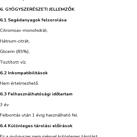
6. GYÓGYSZERÉSZETI JELLEMZŐK
6.1 Segédanyagok felsorolása
Citromsav-monohidrát,
Nátrium-citrát,
Glicerin (85%),
Tisztított víz.
6.2 Inkompatibilitások
Nem értelmezhető.
6.3 Felhasználhatósági időtartam
3 év
Felbontás után 1 évig használható fel.
6.4 Különleges tárolási előírások
Ez a gyógyszer nem igényel különleges tárolást.