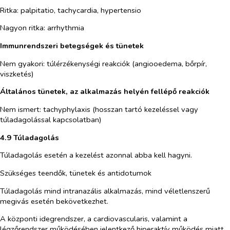
Ritka:
palpitatio, tachycardia, hypertensio
Nagyon ritka:
arrhythmia
Immunrendszeri betegségek és tünetek
Nem gyakori:
túlérzékenységi reakciók (angiooedema, bőrpír,
viszketés)
Általános tünetek, az alkalmazás helyén fellépő reakciók
Nem ismert
: tachyphylaxis (hosszan tartó kezeléssel vagy
túladagolással kapcsolatban)
4.9 Túladagolás
Túladagolás esetén a kezelést azonnal abba kell hagyni.
Szükséges teendők, tünetek és antidotumok
Túladagolás mind intranazális alkalmazás, mind véletlenszerű
megivás esetén bekövetkezhet.
A központi idegrendszer, a cardiovascularis, valamint a
légzőrendszer működésében jelentkező hiperaktív működés miatt,