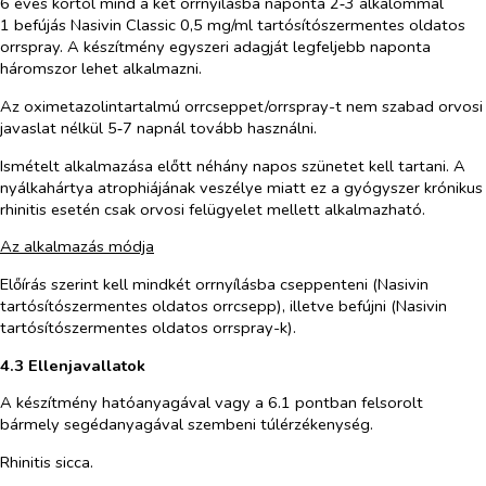
6 éves kortól mind a két orrnyílásba naponta 2‑3 alkalommal
1 befújás Nasivin Classic 0,5 mg/ml tartósítószermentes oldatos
orrspray. A készítmény egyszeri adagját legfeljebb naponta
háromszor lehet alkalmazni.
Az oximetazolintartalmú orrcseppet/orrspray-t nem szabad orvosi
javaslat nélkül 5‑7 napnál tovább használni.
Ismételt alkalmazása előtt néhány napos szünetet kell tartani. A
nyálkahártya atrophiájának veszélye miatt ez a gyógyszer krónikus
rhinitis esetén csak orvosi felügyelet mellett alkalmazható.
Az alkalmazás módja
Előírás szerint kell mindkét orrnyílásba cseppenteni (Nasivin
tartósítószermentes oldatos orrcsepp), illetve befújni (Nasivin
tartósítószermentes oldatos orrspray-k).
4.3 Ellenjavallatok
A készítmény hatóanyagával vagy a 6.1 pontban felsorolt
bármely segédanyagával szembeni túlérzékenység.
Rhinitis sicca.