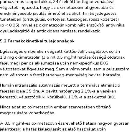
párhuzamos csoportokkal, 247 felnőtt beteg bevonásával
végeztek - igazolta, hogy az oximetazolinnal gyorsabb és
eredményesebb javulás érhető el az akut rhinitis jellegzetes
tüneteiben (orrdugulás, orrfolyás, tüsszögés, rossz közérzet)
(p < 0,05), mivel az oximetazolin kombinált érszűkítő, antivirális,
gyulladásgátló és antioxidáns hatással rendelkezik.
5.2 Farmakokinetikai tulajdonságok
Egészséges embereken végzett kettős‑vak vizsgálatok során
1,8 mg oximetazolin (3,6 ml 0,5 mg/ml hatáserősségű oldatnak
felel meg)
per os
alkalmazása után nem‑specifikus EKG
változásokat figyeltek meg. Sem a vérnyomás, sem a pulzusszám
nem változott a fenti hatóanyag-mennyiség bevitel hatására.
Humán intranazális alkalmazás mellett a terminális elimináció
felezési ideje 35 óra. A bevitt hatóanyag 2,1%-a a veséken
keresztül választódik ki, körülbelül 1,1%-a a széklettel ürül.
Nincs adat az oximetazolin emberi szervezetben történő
megoszlására vonatkozóan.
A 0,5 mg/ml-es oximetazolin észrevehető hatása nagyon gyorsan
jelentkezik: a hatás kialakulását az első használat után