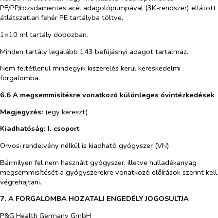
PE/PP/rozsdamentes acél adagolópumpával (3K-rendszer) ellátott
átlátszatlan fehér PE tartályba töltve.
1×10 ml tartály dobozban.
Minden tartály legalább 143 befújásnyi adagot tartalmaz.
Nem feltétlenül mindegyik kiszerelés kerül kereskedelmi
forgalomba.
6.6 A megsemmisítésre vonatkozó különleges óvintézkedések
Megjegyzés:
(egy kereszt)
Kiadhatóság: I. csoport
Orvosi rendelvény nélkül is kiadható gyógyszer (VN).
Bármilyen fel nem használt gyógyszer, illetve hulladékanyag
megsemmisítését a gyógyszerekre vonatkozó előírások szerint kell
végrehajtani.
7. A FORGALOMBA HOZATALI ENGEDÉLY JOGOSULTJA
P&G Health Germany GmbH