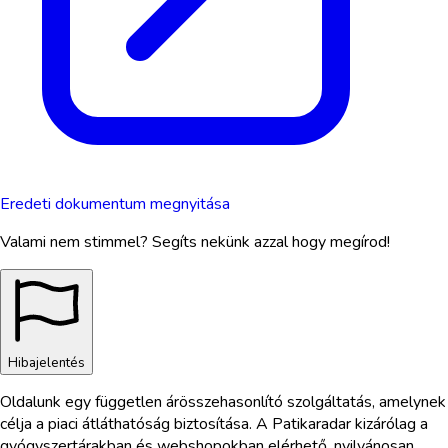
Eredeti dokumentum megnyitása
Valami nem stimmel? Segíts nekünk azzal hogy megírod!
Hibajelentés
Oldalunk egy független árösszehasonlító szolgáltatás, amelynek
célja a piaci átláthatóság biztosítása. A Patikaradar kizárólag a
gyógyszertárakban és webshopokban elérhető, nyilvánosan