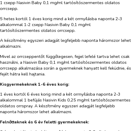
1 csepp Nasivin Baby 0,1 mg/ml tartósítószermentes oldatos
orrcsepp.
5 hetes kortól 1 éves korig mind a két orrnyílásba naponta 2‑3
alkalommal 1‑2 csepp Nasivin Baby 0,1 mg/ml
tartósítószermentes oldatos orrcsepp.
A készítmény egyszeri adagját legfeljebb naponta háromszor lehet
alkalmazni.
Mivel az orrcseppentőt függőlegesen, fejjel lefelé tartva lehet csak
használni, a Nasivin Baby 0,1 mg/ml tartósítószermentes oldatos
orrcsepp alkalmazása során a gyermeknek hanyatt kell feküdnie, és
fejét hátra kell hajtania.
Kisgyermekeknek 1-6 éves korig:
1 éves kortól 6 éves korig mind a két orrnyílásba naponta 2‑3
alkalommal 1 befújás Nasivin Kids 0,25 mg/ml tartósítószermentes
oldatos orrspray. A készítmény egyszeri adagját legfeljebb
naponta háromszor lehet alkalmazni.
Felnőtteknek és 6 év feletti gyermekeknek: