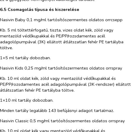
6.5 Csomagolás típusa és kiszerelése
Nasivin Baby 0,1 mg/ml tartósítószermentes oldatos orrcsepp
Kb. 5 ml töltettérfogatú, tiszta, vizes oldat kék, zöld vagy
mentazöld védőkupakkal és PE/PP/rozsdamentes acél
adagolópumpával (3K) ellátott átlátszatlan fehér PE tartályba
töltve.
1×5 ml tartály dobozban.
Nasivin Kids 0,25 mg/ml tartósítószermentes oldatos orrspray
Kb. 10 ml oldat kék, zöld vagy mentazöld védőkupakkal és
PE/PP/rozsdamentes acél adagolópumpával (3K-rendszer) ellátott
átlátszatlan fehér PE tartályba töltve.
1×10 ml tartály dobozban.
Minden tartály legalább 143 befújásnyi adagot tartalmaz.
Nasivin Classic 0,5 mg/ml tartósítószermentes oldatos orrspray
Kb. 10 ml oldat kék vagy mentazöld védőkupakkal és