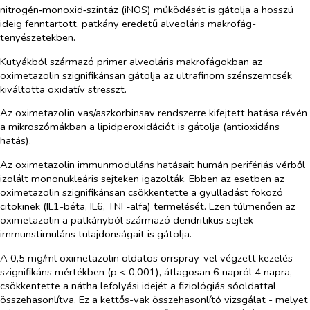
nitrogén‑monoxid‑szintáz (iNOS) működését is gátolja a hosszú
ideig fenntartott, patkány eredetű alveoláris makrofág-
tenyészetekben.
Kutyákból származó primer alveoláris makrofágokban az
oximetazolin szignifikánsan gátolja az ultrafinom szénszemcsék
kiváltotta oxidatív stresszt.
Az oximetazolin vas/aszkorbinsav rendszerre kifejtett hatása révén
a mikroszómákban a lipidperoxidációt is gátolja (antioxidáns
hatás).
Az oximetazolin immunmoduláns hatásait humán perifériás vérből
izolált mononukleáris sejteken igazolták. Ebben az esetben az
oximetazolin szignifikánsan csökkentette a gyulladást fokozó
citokinek (IL1-béta, IL6, TNF‑alfa) termelését. Ezen túlmenően az
oximetazolin a patkányból származó dendritikus sejtek
immunstimuláns tulajdonságait is gátolja.
A 0,5 mg/ml oximetazolin oldatos orrspray-vel végzett kezelés
szignifikáns mértékben (p < 0,001), átlagosan 6 napról 4 napra,
csökkentette a nátha lefolyási idejét a fiziológiás sóoldattal
összehasonlítva. Ez a kettős-vak összehasonlító vizsgálat - melyet