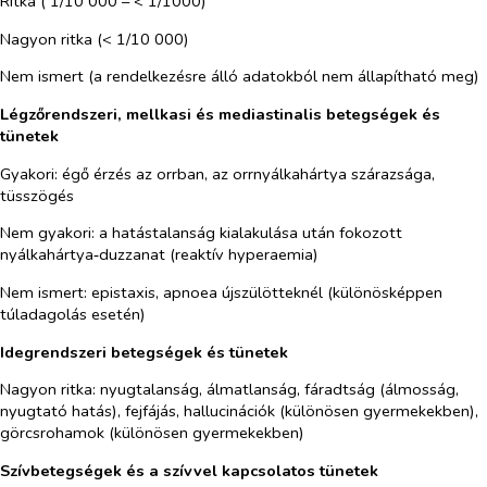
Ritka ( 1/10 000 – < 1/1000)
Nagyon ritka (< 1/10 000)
Nem ismert (a rendelkezésre álló adatokból nem állapítható meg)
Légzőrendszeri, mellkasi és mediastinalis betegségek és
tünetek
Gyakori:
égő érzés az orrban, az orrnyálkahártya szárazsága,
tüsszögés
Nem gyakori:
a hatástalanság kialakulása után fokozott
nyálkahártya‑duzzanat (reaktív hyperaemia)
Nem ismert
: epistaxis, apnoea újszülötteknél (különösképpen
túladagolás esetén)
Idegrendszeri betegségek és tünetek
Nagyon ritka:
nyugtalanság, álmatlanság, fáradtság (álmosság,
nyugtató hatás), fejfájás, hallucinációk (különösen gyermekekben),
görcsrohamok (különösen gyermekekben)
Szívbetegségek és a szívvel kapcsolatos tünetek