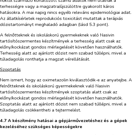
nőktől származó korlátozott számú adatok nem utalnak a
terhességre vagy a magzatra/újszülöttre gyakorolt káros
hatásokra. A mai napig nincs egyéb releváns epidemiológiai adat.
Az állatkísérletek reprodukciós toxicitást mutattak a terápiás
dózistartományt meghaladó adagban (lásd 5.3 pont).
A felnőtteknek és iskoláskorú gyermekeknek való Nasivin
tartósítószermentes készítmények a terhesség alatt csak az
előny/kockázat gondos mérlegelését követően használhatók.
Terhesség alatt az ajánlott dózist nem szabad túllépni, mivel a
túladagolás ronthatja a magzat vérellátását.
Szoptatás
Nem ismert, hogy az oximetazolin kiválasztódik-e az anyatejbe. A
felnőtteknek és iskoláskorú gyermekeknek való Nasivin
tartósítószermentes készítmények szoptatás alatt csak az
előny/kockázat gondos mérlegelését követően használhatók.
Szoptatás alatt az ajánlott dózist nem szabad túllépni, mivel a
túladagolás csökkentheti a tejtermelést.
4.7 A készítmény hatásai a gépjárművezetéshez és a gépek
kezeléséhez szükséges képességekre