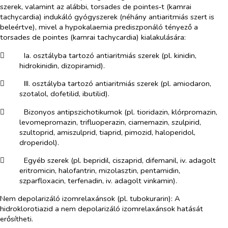
szerek, valamint az alábbi,
torsades de pointes
‑t (kamrai
tachycardia) indukáló gyógyszerek (néhány antiaritmiás szert is
beleértve), mivel a hypokalaemia prediszponáló tényező a
torsades de pointes
(kamrai tachycardia) kialakulására:
​
Ia. osztályba tartozó antiaritmiás szerek (pl. kinidin,
hidrokinidin, dizopiramid).
​
III. osztályba tartozó antiaritmiás szerek (pl. amiodaron,
szotalol, dofetilid, ibutilid).
​
Bizonyos antipszichotikumok (pl. tioridazin, klórpromazin,
levomepromazin, trifluoperazin, ciamemazin, szulpirid,
szultoprid, amiszulprid, tiaprid, pimozid, haloperidol,
droperidol).
​
Egyéb szerek (pl. bepridil, ciszaprid, difemanil, iv. adagolt
eritromicin, halofantrin, mizolasztin, pentamidin,
szparfloxacin, terfenadin, iv. adagolt vinkamin).
Nem depolarizáló izomrelaxánsok (pl. tubokurarin):
A
hidroklorotiazid a nem depolarizáló izomrelaxánsok hatását
erősítheti.