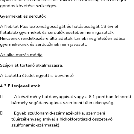
gondos követése szükséges.
Gyermekek és serdülők
A Nebilet Plus biztonságosságát és hatásosságát 18 évnél
fiatalabb gyermekek és serdülők esetében nem igazolták.
Nincsenek rendelkezésre álló adatok. Ennek megfelelően adása
gyermekeknek és serdülőknek nem javasolt.
Az alkalmazás módja
Szájon át történő alkalmazásra.
A tabletta étellel együtt is bevehető.
4.3 Ellenjavallatok
​
A készítmény hatóanyagaival vagy a 6.1 pontban felsorolt
bármely segédanyagával szembeni túlérzékenység.
​
Egyéb szulfonamid‑származékokkal szembeni
túlérzékenység (mivel a hidroklorotiazid összetevő
szulfonamid‑származék).