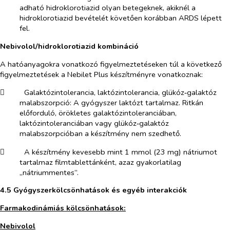
adható hidroklorotiazid olyan betegeknek, akiknél a
hidroklorotiazid bevételét követően korábban ARDS lépett
fel.
Nebivolol/hidroklorotiazid kombináció
A hatóanyagokra vonatkozó figyelmeztetéseken túl a következő
figyelmeztetések a Nebilet Plus készítményre vonatkoznak:
​
Galaktózintolerancia, laktózintolerancia, glükóz‑galaktóz
malabszorpció:
A gyógyszer laktózt tartalmaz. Ritkán
előforduló, örökletes galaktózintoleranciában,
laktózintoleranciában vagy glükóz‑galaktóz
malabszorpcióban a készítmény nem szedhető.
​
A készítmény kevesebb mint 1 mmol (23 mg) nátriumot
tartalmaz filmtablettánként, azaz gyakorlatilag
„nátriummentes”.
4.5 Gyógyszerkölcsönhatások és egyéb interakciók
Farmakodinámiás kölcsönhatások:
Nebivolol