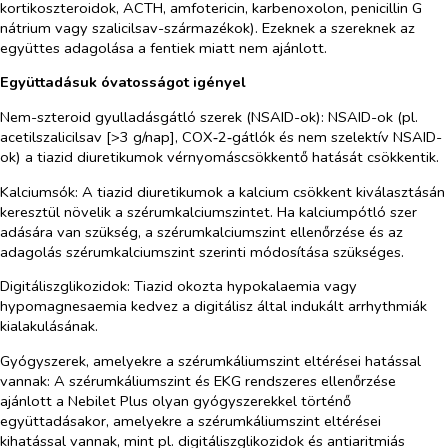
kortikoszteroidok, ACTH, amfotericin, karbenoxolon, penicillin G
nátrium vagy szalicilsav-származékok). Ezeknek a szereknek az
együttes adagolása a fentiek miatt nem ajánlott.
Együttadásuk óvatosságot igényel
Nem-szteroid gyulladásgátló szerek (NSAID-ok):
NSAID-ok (pl.
acetilszalicilsav [>3 g/nap], COX‑2‑gátlók és nem szelektív NSAID-
ok) a tiazid diuretikumok vérnyomáscsökkentő hatását csökkentik.
Kalciumsók:
A tiazid diuretikumok a kalcium csökkent kiválasztásán
keresztül növelik a szérumkalciumszintet. Ha kalciumpótló szer
adására van szükség, a szérumkalciumszint ellenőrzése és az
adagolás szérumkalciumszint szerinti módosítása szükséges.
Digitáliszglikozidok:
Tiazid okozta hypokalaemia vagy
hypomagnesaemia kedvez a digitálisz által indukált arrhythmiák
kialakulásának.
Gyógyszerek, amelyekre a szérumkáliumszint eltérései hatással
vannak:
A szérumkáliumszint és EKG rendszeres ellenőrzése
ajánlott a Nebilet Plus olyan gyógyszerekkel történő
együttadásakor, amelyekre a szérumkáliumszint eltérései
kihatással vannak, mint pl. digitáliszglikozidok és antiaritmiás