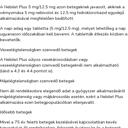
A Nebilet Plus 5 mg/12,5 mg azon betegeknek javasolt, akiknek a
vérnyomása 5 mg nebivolol és 12,5 mg hidroklorotiazid egyidejű
alkalmazásával megfelelően beállított.
A napi adag egy tabletta (5 mg/12,5 mg), melyet lehetőleg a nap
ugyanazon időszakában kell bevenni. A tabletták étkezés közben is
bevehetők.
Veseelégtelenségben szenvedő betegek
A Nebilet Plus súlyos vesekárosodásban vagy
veseelégtelenségben szenvedő betegeknél nem alkalmazható
(lásd a 4.3 és 4.4 pontot is).
Májelégtelenségben szenvedő betegek
Nem áll rendelkezésre elegendő adat a gyógyszer alkalmazásáról
májelégtelenség vagy májkárosodás esetén, ezért a Nebilet Plus
alkalmazása ezen betegpopulációban ellenjavallt.
Idősebb betegek
Mivel a 75 év feletti betegek kezelésével kapcsolatban kevés
tapasztalat áll rendelkezésre, fokozott óvatosság és a betegek