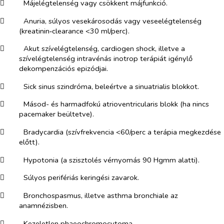
​
Májelégtelenség vagy csökkent májfunkció.
​
Anuria, súlyos vesekárosodás vagy veseelégtelenség
(kreatinin‑clearance <30 ml/perc).
​
Akut szívelégtelenség, cardiogen shock, illetve a
szívelégtelenség intravénás inotrop terápiát igénylő
dekompenzációs epizódjai.
​
Sick sinus szindróma, beleértve a sinuatrialis blokkot.
​
Másod- és harmadfokú atrioventricularis blokk (ha nincs
pacemaker beültetve).
​
Bradycardia (szívfrekvencia <60/perc a terápia megkezdése
előtt).
​
Hypotonia (a szisztolés vérnyomás 90 Hgmm alatti).
​
Súlyos perifériás keringési zavarok.
​
Bronchospasmus, illetve asthma bronchiale az
anamnézisben.
​
Kezeletlen phaeochromocytoma.