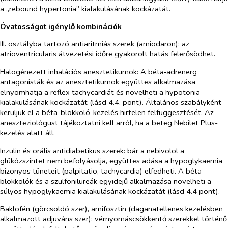
a „rebound hypertonia” kialakulásának kockázatát.
Óvatosságot igénylő kombinációk
III. osztályba tartozó antiaritmiás szerek (amiodaron):
az
atrioventricularis átvezetési időre gyakorolt hatás felerősödhet.
Halogénezett inhalációs anesztetikumok
: A béta‑adrenerg
antagonisták és az anesztetikumok
együttes alkalmazása
elnyomhatja a reflex tachycardiát és növelheti a hypotonia
kialakulásának kockázatát (lásd 4.4. pont). Általános szabályként
kerüljük el a béta-blokkoló-kezelés hirtelen felfüggesztését. Az
aneszteziológust tájékoztatni kell arról, ha a beteg Nebilet Plus-
kezelés alatt áll.
Inzulin és orális antidiabetikus szerek:
bár a nebivolol a
glükózszintet nem befolyásolja, együttes adása a hypoglykaemia
bizonyos tüneteit (palpitatio, tachycardia) elfedheti. A béta-
blokkolók és a szulfonilureák egyidejű alkalmazása növelheti a
súlyos hypoglykaemia kialakulásának kockázatát (lásd 4.4 pont).
Baklofén (görcsoldó szer), amifosztin (daganatellenes kezelésben
alkalmazott
adjuváns szer):
vérnyomáscsökkentő szerekkel történő