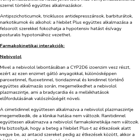
szerrel történő együttes alkalmazáskor.
Antipszichoticumok, triciklusos antidepresszánsok, barbiturátok,
narkotikumok és alkohol:
a Nebilet Plus együttes
alkalmazás
a a
felsorolt szerekkel fokozhatja a hypotensiv hatást és/vagy
posturalis hypotoniához vezethet.
Farmakokinetikai interakciók:
Nebivolol
Mivel a nebivolol lebontásában a CYP2D6 izoenzim vesz részt,
ezért az ezen enzimet gátló anyagokkal, különösképpen
paroxetinnel, fluoxetinnel, tioridazinnal és kinidinnel történő
együttes alkalmazás során, megemelkedhet a nebivolol
plazmaszintje, ami a bradycardia és a mellékhatások
előfordulásának valószínűségét növeli.
A cimetidinnel együttesen alkalmazva a nebivolol plazmaszintje
megemelkedik, de a klinikai hatása nem változik. Ranitidinnel
együttesen alkalmazva a nebivolol farmakokinetikája nem változik.
Ha biztosítjuk, hogy a beteg a Nebilet Plus‑t az étkezések alatt
vegye be, az antacid szereket pedig az étkezések között, akkor a