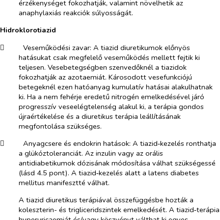
érzékenységet fokozhatják, valamint növelhetik az
anaphylaxiás reakciók súlyosságát.
Hidroklorotiazid
​
Veseműködési zavar:
A tiazid diuretikumok előnyös
hatásukat csak megfelelő veseműködés mellett fejtik ki
teljesen. Vesebetegségben szenvedőknél a tiazidok
fokozhatják az azotaemiát. Károsodott vesefunkciójú
betegeknél ezen hatóanyag kumulatív hatásai alakulhatnak
ki. Ha a nem fehérje eredetű nitrogén emelkedésével járó
progresszív veseelégtelenség alakul ki, a terápia gondos
újraértékelése és a diuretikus terápia leállításának
megfontolása szükséges.
​
Anyagcsere és endokrin hatások:
A tiazid‑kezelés ronthatja
a glükóztoleranciát. Az inzulin vagy az orális
antidiabetikumok dózisának módosítása válhat szükségessé
(lásd 4.5 pont). A tiazid‑kezelés alatt a latens diabetes
mellitus manifesztté válhat.
A tiazid diuretikus terápiával összefüggésbe hozták a
koleszterin- és trigliceridszintek emelkedését. A tiazid‑terápia
hyperuricaemiát és/vagy köszvényt válthat ki egyes