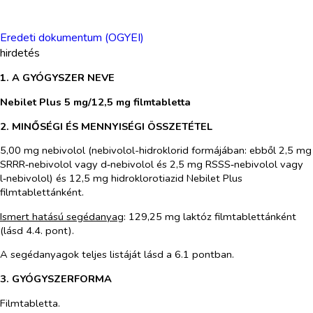
Eredeti dokumentum (OGYEI)
hirdetés
1. A GYÓGYSZER NEVE
Nebilet Plus 5 mg/12,5 mg filmtabletta
2. MINŐSÉGI ÉS MENNYISÉGI ÖSSZETÉTEL
5,00 mg nebivolol (nebivolol-hidroklorid formájában: ebből 2,5 mg
SRRR‑nebivolol vagy d‑nebivolol és 2,5 mg RSSS‑nebivolol vagy
l‑nebivolol) és 12,5 mg hidroklorotiazid Nebilet Plus
filmtablettánként.
Ismert hatású segédanyag
: 129,25 mg laktóz filmtablettánként
(lásd 4.4. pont).
A segédanyagok teljes listáját lásd a 6.1 pontban.
3. GYÓGYSZERFORMA
Filmtabletta.