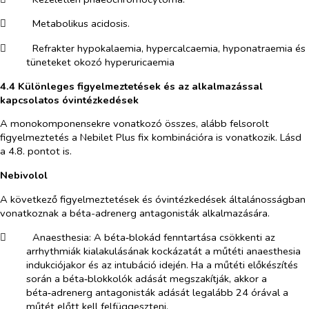
​
Metabolikus acidosis.
​
Refrakter hypokalaemia, hypercalcaemia, hyponatraemia és
tüneteket okozó hyperuricaemia
4.4 Különleges figyelmeztetések és az alkalmazással
kapcsolatos óvintézkedések
A monokomponensekre vonatkozó összes, alább felsorolt
figyelmeztetés a Nebilet Plus fix kombinációra is vonatkozik. Lásd
a 4.8. pontot is.
Nebivolol
A következő figyelmeztetések és óvintézkedések általánosságban
vonatkoznak a béta-adrenerg antagonisták alkalmazására.
​
Anaesthesia:
A béta‑blokád fenntartása csökkenti az
arrhythmiák kialakulásának kockázatát a műtéti anaesthesia
indukciójakor és az intubáció idején. Ha a műtéti előkészítés
során a béta‑blokkolók adását megszakítják, akkor a
béta‑adrenerg antagonisták adását legalább 24 órával a
műtét előtt kell felfüggeszteni.