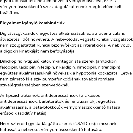
együttadásuk feltehetően növeli a vérnyomásesést, ezért a
vérnyomáscsökkentő szer adagolását ennek megfelelően kell
beállítani.
Figyelmet igénylő kombinációk
Digitáliszglikozidok
: együttes alkalmazásuk az atrioventricularis
átvezetési időt növelheti. A nebivolollal végzett klinikai vizsgálatok
nem szolgáltattak klinikai bizonyítékot az interakcióra. A nebivolol
a digoxin kinetikáját nem befolyásolja.
Dihidropiridin‑típusú kalcium‑antagonista szerek (amlodipin,
felodipin, lacidipin, nifedipin, nikardipin, nimodipin, nitrendipin):
együttes alkalmazásuknál növekszik a hypotonia kockázata, illetve
nem zárható ki a szív pumpafunkciójának további romlása
szívelégtelenségben szenvedőknél.
Antipszichotikumok, antidepresszánsok (triciklusos
antidepresszánsok, barbiturátok és fenotiazinok):
együttes
alkalmazásnál a béta‑blokkolók vérnyomáscsökkentő hatása
erősödik (additív hatás).
Nem-szteroid gyulladásgátló szerek (NSAID-ok):
nincsenek
hatással a nebivolol vérnyomáscsökkentő hatására.