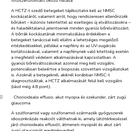
fotoszenzitivitást okozó hatása.
A HCTZ-t szedő betegeket tájékoztatni kell az NMSC
kockázatáról, valamint arról, hogy rendszeresen ellenőrizzék
bőrüket – különös tekintettel az esetleges új elváltozásokra –
és haladéktalanul jelentsenek minden gyanús bőrelváltozást.
A bőrrák kockázatának minimalizálása érdekében a
betegeket tanáccsal kell ellátni a lehetséges megelőző
intézkedésekkel, például a napfény és az UV-sugárzás
korlátozásával, valamint a napfénynek való kitettség esetén
a megfelelő védelem alkalmazásával kapcsolatban. A
gyanús bőrelváltozásokat azonnal meg kell vizsgálni,
potenciálisan beleértve a biopsziás szövettani vizsgálatokat
is. Azoknál a betegeknél, akiknél korábban NMSC-t
diagnosztizáltak, a HCTZ alkalmazását felül kell vizsgálni
(lásd még 4.8 pont).
​
Chorioidealis effusio, akut myopia és szekunder, zárt zugú
glaucoma
A szulfonamid vagy szulfonamid-származék gyógyszerek
idioszinkráziás reakciót válthatnak ki, amely látótérkieséssel
járó chorioidealis effusiót, átmeneti myopiát és akut zárt
zugú glaucomát eredményezhet.