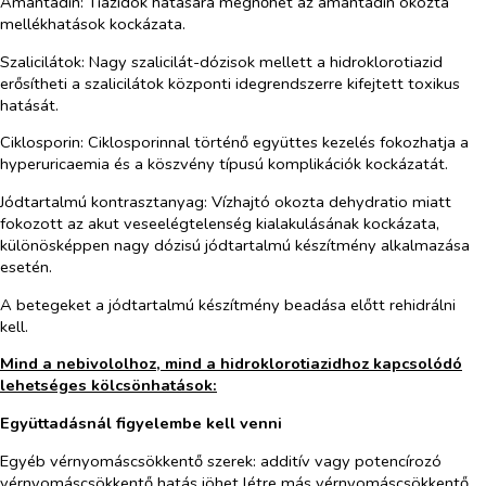
Amantadin:
Tiazidok hatására megnőhet az amantadin okozta
mellékhatások kockázata.
Szalicilátok:
Nagy szalicilát-dózisok mellett a hidroklorotiazid
erősítheti a szalicilátok központi idegrendszerre kifejtett toxikus
hatását.
Ciklosporin:
Ciklosporinnal történő együttes kezelés fokozhatja a
hyperuricaemia és a köszvény típusú komplikációk kockázatát.
Jódtartalmú kontrasztanyag:
Vízhajtó okozta dehydratio miatt
fokozott az akut veseelégtelenség kialakulásának kockázata,
különösképpen nagy dózisú jódtartalmú készítmény alkalmazása
esetén.
A betegeket a jódtartalmú készítmény beadása előtt rehidrálni
kell.
Mind a nebivololhoz, mind a hidroklorotiazidhoz kapcsolódó
lehetséges kölcsönhatások:
Együttadásnál figyelembe kell venni
Egyéb vérnyomáscsökkentő szerek:
additív vagy potencírozó
vérnyomáscsökkentő hatás jöhet létre más vérnyomáscsökkentő