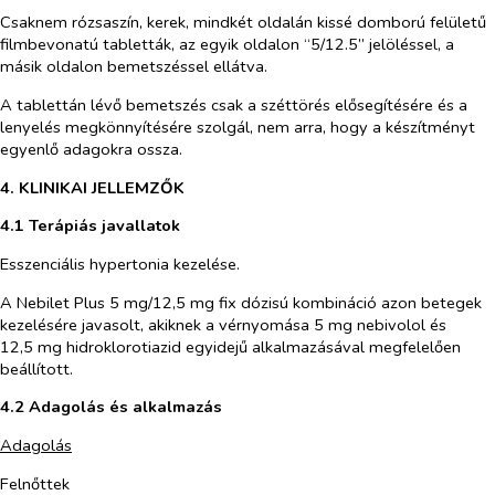
Csaknem rózsaszín, kerek, mindkét oldalán kissé domború felületű
filmbevonatú tabletták, az egyik oldalon “5/12.5” jelöléssel, a
másik oldalon bemetszéssel ellátva.
A tablettán lévő bemetszés csak a széttörés elősegítésére és a
lenyelés megkönnyítésére szolgál, nem arra, hogy a készítményt
egyenlő adagokra ossza.
4. KLINIKAI JELLEMZŐK
4.1 Terápiás javallatok
Esszenciális hypertonia kezelése.
A Nebilet Plus 5 mg/12,5 mg fix dózisú kombináció azon betegek
kezelésére javasolt, akiknek a vérnyomása 5 mg nebivolol és
12,5 mg hidroklorotiazid egyidejű alkalmazásával megfelelően
beállított.
4.2 Adagolás és alkalmazás
Adagolás
Felnőttek