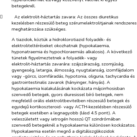
betegeknél.
​
Az elektrolit‑háztartás zavara:
Az összes diuretikus
kezelésben részesülő beteg szérumelektrolitjainak rendszeres
meghatározása szükséges.
A tiazidok, köztük a hidroklorotiazid folyadék- és
elektroliteltéréseket okozhatnak (hypokalaemia,
hyponatraemia és hypochloraemiás alkalosis). A következő
tünetek figyelmeztetnek a folyadék- vagy
elektrolit‑háztartás zavarára: szájszárazság, szomjúság,
gyengeség, letargia, álmosság, nyugtalanság, izomfájdalom
vagy -görcs, izomfáradás, hypotonia, oliguria, tachycardia és
gastrointestinalis zavarok (hányinger, hányás). A
hypokalaemia kialakulásának kockázata májcirrhosisban
szenvedő betegek, gyors diuresissel bíró betegek, nem
megfelelő orális elektrolitbevitelben részesülő betegek és
egyidejű kortikoszteroid- vagy ACTH‑kezelésben részesülő
betegek esetében a legnagyobb (lásd 4.5 pont). A
veleszületett vagy iatrogén hosszú QT szindrómában
szenvedő betegeknél a hypokalaemia különösen kockázatos.
Hypokalaemia esetén megnő a digitáliszglikozidok