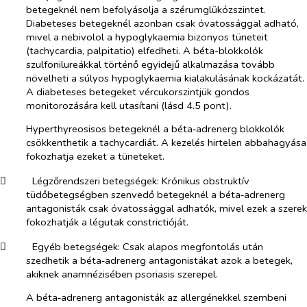
betegeknél nem befolyásolja a szérumglükózszintet.
Diabeteses betegeknél azonban csak óvatossággal adható,
mivel a nebivolol a hypoglykaemia bizonyos tüneteit
(tachycardia, palpitatio) elfedheti. A béta-blokkolók
szulfonilureákkal történő egyidejű alkalmazása tovább
növelheti a súlyos hypoglykaemia kialakulásának kockázatát.
A diabeteses betegeket vércukorszintjük gondos
monitorozására kell utasítani (lásd 4.5 pont).
Hyperthyreosisos betegeknél a béta‑adrenerg blokkolók
csökkenthetik a tachycardiát. A kezelés hirtelen abbahagyása
fokozhatja ezeket a tüneteket.
​
Légzőrendszeri betegségek:
Krónikus obstruktív
tüdőbetegségben szenvedő betegeknél a béta‑adrenerg
antagonisták csak óvatossággal adhatók, mivel ezek a szerek
fokozhatják a légutak constrictióját.
​
Egyéb betegségek:
Csak alapos megfontolás után
szedhetik a béta‑adrenerg antagonistákat azok a betegek,
akiknek anamnézisében psoriasis szerepel.
A béta‑adrenerg antagonisták az allergénekkel szembeni