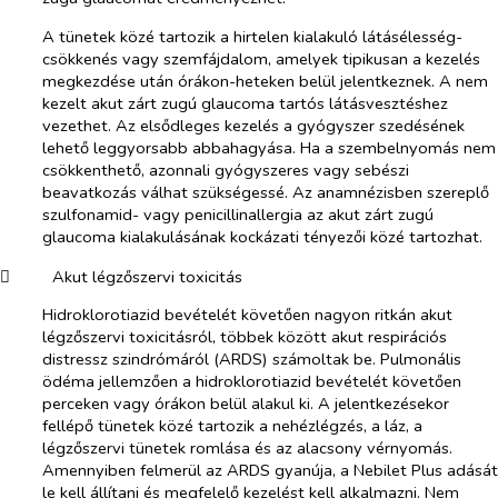
A tünetek közé tartozik a hirtelen kialakuló látásélesség-
csökkenés vagy szemfájdalom, amelyek tipikusan a kezelés
megkezdése után órákon-heteken belül jelentkeznek. A nem
kezelt akut zárt zugú glaucoma tartós látásvesztéshez
vezethet. Az elsődleges kezelés a gyógyszer szedésének
lehető leggyorsabb abbahagyása. Ha a szembelnyomás nem
csökkenthető, azonnali gyógyszeres vagy sebészi
beavatkozás válhat szükségessé. Az anamnézisben szereplő
szulfonamid- vagy penicillinallergia az akut zárt zugú
glaucoma kialakulásának kockázati tényezői közé tartozhat.
​
Akut légzőszervi toxicitás
Hidroklorotiazid bevételét követően nagyon ritkán akut
légzőszervi toxicitásról, többek között akut respirációs
distressz szindrómáról (ARDS) számoltak be. Pulmonális
ödéma jellemzően a hidroklorotiazid bevételét követően
perceken vagy órákon belül alakul ki. A jelentkezésekor
fellépő tünetek közé tartozik a nehézlégzés, a láz, a
légzőszervi tünetek romlása és az alacsony vérnyomás.
Amennyiben felmerül az ARDS gyanúja, a Nebilet Plus adását
le kell állítani és megfelelő kezelést kell alkalmazni. Nem