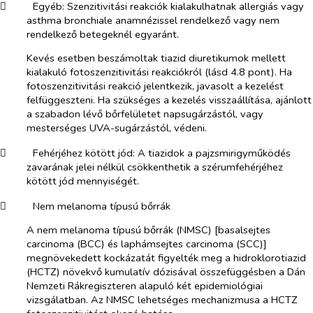
​
Egyéb
: Szenzitivitási reakciók kialakulhatnak allergiás vagy
asthma bronchiale anamnézissel rendelkező vagy nem
rendelkező betegeknél egyaránt.
Kevés esetben beszámoltak tiazid diuretikumok mellett
kialakuló fotoszenzitivitási reakciókról (lásd 4.8 pont). Ha
fotoszenzitivitási reakció jelentkezik, javasolt a kezelést
felfüggeszteni. Ha szükséges a kezelés visszaállítása, ajánlott
a szabadon lévő bőrfelületet napsugárzástól, vagy
mesterséges UVA-sugárzástól, védeni.
​
Fehérjéhez kötött jód
: A tiazidok a pajzsmirigyműködés
zavarának jelei nélkül csökkenthetik a szérumfehérjéhez
kötött jód mennyiségét.
​
Nem melanoma típusú bőrrák
A nem melanoma típusú bőrrák (NMSC) [basalsejtes
carcinoma (BCC) és laphámsejtes carcinoma (SCC)]
megnövekedett kockázatát figyelték meg a hidroklorotiazid
(HCTZ) növekvő kumulatív dózisával összefüggésben a Dán
Nemzeti Rákregiszteren alapuló két epidemiológiai
vizsgálatban. Az NMSC lehetséges mechanizmusa a HCTZ