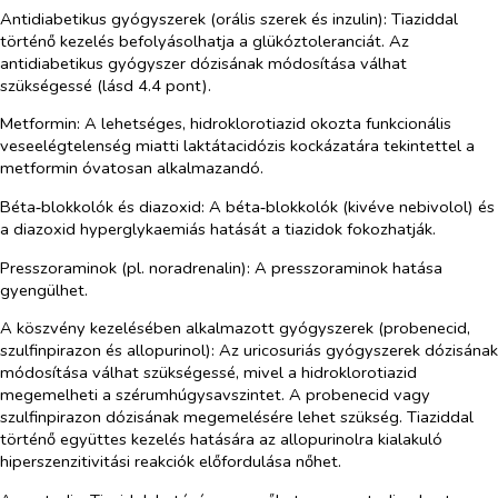
Antidiabetikus gyógyszerek (orális szerek és inzulin):
Tiaziddal
történő kezelés befolyásolhatja a glükóztoleranciát. Az
antidiabetikus gyógyszer dózisának módosítása válhat
szükségessé (lásd 4.4 pont).
Metformin:
A lehetséges, hidroklorotiazid okozta funkcionális
veseelégtelenség miatti laktátacidózis
kockázatára
tekintettel a
metformin óvatosan alkalmazandó.
Béta‑blokkolók és diazoxid:
A béta‑blokkolók (kivéve nebivolol) és
a diazoxid hyperglykaemiás hatását a tiazidok fokozhatják.
Presszoraminok (pl. noradrenalin):
A presszoraminok hatása
gyengülhet.
A köszvény kezelésében alkalmazott gyógyszerek (probenecid,
szulfinpirazon és allopurinol):
Az uricosuriás gyógyszerek dózisának
módosítása válhat szükségessé, mivel a hidroklorotiazid
megemelheti a szérumhúgysavszintet. A probenecid vagy
szulfinpirazon dózisának megemelésére lehet szükség. Tiaziddal
történő együttes kezelés hatására az allopurinolra kialakuló
hiperszenzitivitási reakciók előfordulása nőhet.