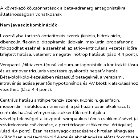
A következő kölcsönhatások a béta‑adrenerg antagonistákra
általánosságban vonatkoznak.
Nem javasolt kombinációk
I. osztályba tartozó antiaritmiás szerek (kinidin, hidrokinidin,
cibenzolin, flekainid,
dizopiramid
,
lidokain, mexiletin, propafenon):
fokozódhat ezeknek a szereknek az atrioventricularis vezetési időre
kifejtett hatása, valamint a negatív inotrop hatásuk (lásd 4.4 pont).
Verapamil-/diltiazem‑típusú kalcium‑antagonisták
: a kontraktilitásra
és az atrioventricularis vezetésre gyakorolt negatív hatás.
Béta‑blokkoló-kezelésben részesülő betegeknél a verapamil
intravénás adása jelentős hypotoniához és AV blokk kialakulásához
vezethet. (lásd 4.4 pont).
Centrális hatású antihipertenzív szerek (klonidin, guanfacin,
moxonidin, metildopa,
rilmenidin):
a párhuzamosan alkalmazott
centrális hatású vérnyomáscsökkentők ronthatják a
szívelégtelenséget a központi szimpatikus tónus csökkentésével (a
szívfrekvencia csökkenése, a perctérfogat csökkenése, értágulat)
(lásd 4.4 pont). Ezen hatóanyagok szedésének hirtelen elhagyása
(különösen a béta‑blokkoló-kezelés abbahagyása előtt) fokozhatja