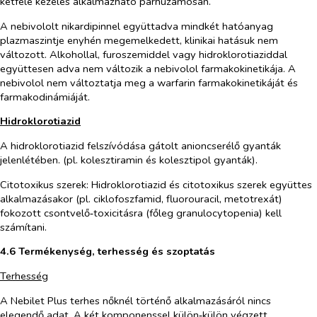
kétféle kezelés alkalmazható párhuzamosan.
A nebivololt nikardipinnel együttadva mindkét hatóanyag
plazmaszintje enyhén megemelkedett, klinikai hatásuk nem
változott. Alkohollal, furoszemiddel vagy hidroklorotiaziddal
együttesen adva nem változik a nebivolol farmakokinetikája. A
nebivolol nem változtatja meg a warfarin farmakokinetikáját és
farmakodinámiáját.
Hidroklorotiazid
A hidroklorotiazid felszívódása gátolt anioncserélő gyanták
jelenlétében. (pl.
kolesztiramin és kolesztipol gyanták)
.
Citotoxikus szerek:
Hidroklorotiazid és citotoxikus szerek együttes
alkalmazásakor
(pl.
ciklofoszfamid, fluorouracil, metotrexát
)
fokozott csontvelő‑toxicitásra (főleg granulocytopenia) kell
számítani.
4.6 Termékenység, terhesség és szoptatás
Terhesség
A Nebilet Plus terhes nőknél történő alkalmazásáról nincs
elegendő adat. A két komponenssel külön‑külön végzett