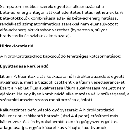
Szimpatomimetikus szerek
: együttes alkalmazásnál a
béta‑adrenerg antagonistákkal ellentétes hatás fejthetnek ki. A
béta‑blokkolók kombinálása alfa- és béta‑adrenerg hatással
rendelkező szimpatomimetikus szerekkel nem ellensúlyozott
alfa‑adrenerg aktivitáshoz vezethet (hypertonia, súlyos
bradycardia és szívblokk kockázata).
Hidroklorotiazid
A hidroklorotiazidhoz kapcsolódó lehetséges kölcsönhatások:
Együttadása kerülendő
Lítium:
A lítiumtoxicitás kockázata nő hidroklorotiaziddal együtt
alkalmazva, mert a tiazidok csökkentik a lítium veseclearance-ét.
Ezért a Nebilet Plus alkalmazása lítium
a
lkalmazás
a mellett nem
ajánlott. Ha egy ilyen kombináció alkalmazása válik szükségessé, a
szérumlítiumszint szoros monitorozása ajánlott.
Káliumszintet befolyásoló gyógyszerek:
A hidroklorotiazid
káliumszint-csökkentő hatását (lásd 4.4 pont) erősítheti más
káliumvesztést és hypokalaemiát okozó gyógyszer együttes
adagolása (pl. egyéb káliuretikus vízhajtó, laxativumok,