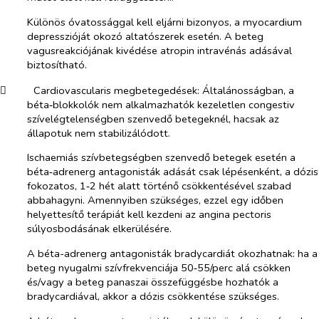
Különös óvatossággal kell eljárni bizonyos, a myocardium
depresszióját okozó altatószerek esetén. A beteg
vagusreakciójának kivédése atropin intravénás adásával
biztosítható.
​
Cardiovascularis megbetegedések:
Általánosságban, a
béta‑blokkolók nem alkalmazhatók kezeletlen congestiv
szívelégtelenségben szenvedő betegeknél, hacsak az
állapotuk nem stabilizálódott.
Ischaemiás szívbetegségben szenvedő betegek esetén a
béta‑adrenerg antagonisták adását csak lépésenként, a dózis
fokozatos, 1‑2 hét alatt történő csökkentésével szabad
abbahagyni. Amennyiben szükséges, ezzel egy időben
helyettesítő terápiát kell kezdeni az angina pectoris
súlyosbodásának elkerülésére.
A béta-adrenerg antagonisták bradycardiát okozhatnak: ha a
beteg nyugalmi szívfrekvenciája 50‑55/perc alá csökken
és/vagy a beteg panaszai összefüggésbe hozhatók a
bradycardiával, akkor a dózis csökkentése szükséges.