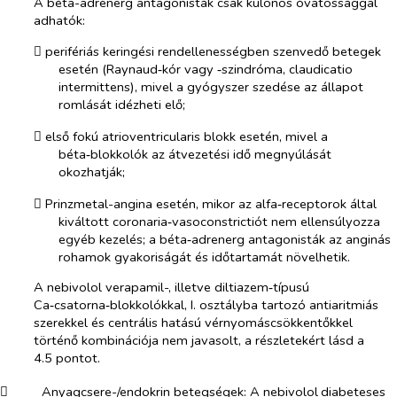
A béta-adrenerg antagonisták csak különös óvatossággal
adhatók:
​
perifériás keringési rendellenességben szenvedő betegek
esetén (Raynaud‑kór vagy ‑szindróma, claudicatio
intermittens), mivel a gyógyszer szedése az állapot
romlását idézheti elő;
​
első fokú atrioventricularis blokk esetén, mivel a
béta‑blokkolók az átvezetési idő megnyúlását
okozhatják;
​
Prinzmetal-angina esetén, mikor az alfa‑receptorok által
kiváltott coronaria‑vasoconstrictiót nem ellensúlyozza
egyéb kezelés; a béta‑adrenerg antagonisták az anginás
rohamok gyakoriságát és időtartamát növelhetik.
A nebivolol verapamil-, illetve diltiazem‑típusú
Ca‑csatorna‑blokkolókkal, I. osztályba tartozó antiaritmiás
szerekkel és centrális hatású vérnyomáscsökkentőkkel
történő kombinációja nem javasolt, a részletekért lásd a
4.5 pontot.
​
Anyagcsere-/endokrin betegségek:
A nebivolol
diabeteses