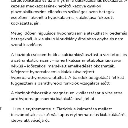
cardiotoxicitása és az arrhythmia kialakulásának kockázata. A
kezelés megkezdésének hetétől kezdve gyakori
plazmakáliumszint-ellenőrzés szükséges azon betegek
esetében, akiknél a hypokalaemia kialakulása fokozott
kockázattal jár.
Meleg időben hígulásos hyponatraemia alakulhat ki oedemás
betegeknél. A kialakuló kloridhiány általában enyhe és nem
szorul kezelésre.
A tiazidok csökkenthetik a kalciumkiválasztást a vizeletbe, és
a szérumkalciumszint – ismert kalciummetabolizmus‑zavar
nélküli – időszakos, mérsékelt emelkedését okozhatják.
Kifejezett hypercalcaemia kialakulása rejtett
hyperparathyreosisra utalhat. A tiazidok adagolását fel kell
függeszteni a parathyreoid funkciók vizsgálata előtt.
A tiazidok fokozzák a magnézium kiválasztását a vizeletbe,
ami hypomagnesaemia kialakulásával járhat.
​
Lupus erythematosus:
Tiazidok alkalmazása mellett
beszámoltak szisztémás lupus erythematosus kialakulásáról,
illetve aktivációjáról.