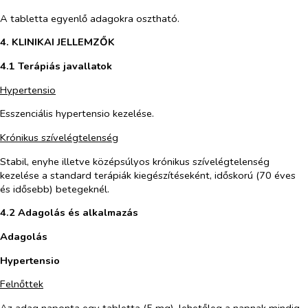
A tabletta egyenlő adagokra osztható.
4. KLINIKAI JELLEMZŐK
4.1 Terápiás javallatok
Hypertensio
Esszenciális hypertensio kezelése.
Krónikus szívelégtelenség
Stabil, enyhe illetve középsúlyos krónikus szívelégtelenség
kezelése a standard terápiák kiegészítéseként, időskorú (70 éves
és idősebb) betegeknél.
4.2 Adagolás és alkalmazás
Adagolás
Hypertensio
Felnőttek
Az adag naponta egy tabletta (5 mg), lehetőleg a napnak mindig