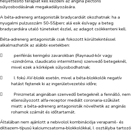
helyettesítő terápiát kell kezdeni az angina pectoris
súlyosbodásának megakadályozására.
A béta‑adrenerg antagonisták bradycardiát okozhatnak: ha a
nyugalmi pulzusszám 50‑55/perc alá esik és/vagy a beteg
bradycardiára utaló tüneteket észlel, az adagot csökkenteni kell.
Béta‑adrenerg antagonisták csak fokozott körültekintéssel
alkalmazhatók az alábbi esetekben:
​
perifériás keringési zavarokban (Raynaud‑kór vagy
‑szindróma, claudicatio intermittens) szenvedő betegeknél,
mivel ezek a kórképek súlyosbodhatnak;
​
I. fokú AV‑blokk esetén, mivel a béta‑blokkolók negatív
hatást fejtenek ki az ingerületvezetési időre;
​
Prinzmetal anginában szenvedő betegeknél a fennálló, nem
ellensúlyozott alfa‑receptor mediált coronaria‑szűkület
miatt: a béta‑adrenerg antagonisták növelhetik az anginás
rohamok számát és időtartamát.
Általában nem ajánlott a nebivolol kombinációja verapamil- és
diltiazem‑típusú kalciumcsatorna‑blokkolókkal, I. osztályba tartozó