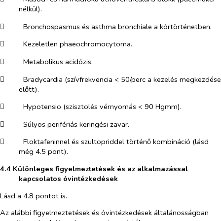
nélkül).
​
Bronchospasmus és asthma bronchiale a kórtörténetben.
​
Kezeletlen phaeochromocytoma.
​
Metabolikus acidózis.
​
Bradycardia (szívfrekvencia < 50/perc a kezelés megkezdése
előtt).
​
Hypotensio (szisztolés vérnyomás < 90 Hgmm).
​
Súlyos perifériás keringési zavar.
​
Floktafeninnel és szultopriddel történő kombináció (lásd
még 4.5 pont).
4.4 Különleges figyelmeztetések és az alkalmazással
kapcsolatos óvintézkedések
Lásd a 4.8 pontot is.
Az alábbi figyelmeztetések és óvintézkedések általánosságban