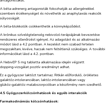
antagonistákat.
A béta‑adrenerg antagonisták fokozhatják az allergénekkel
szembeni érzékenységet és növelhetik az anaphylaxiás reakciók
súlyosságát.
A béta‑blokkolók csökkenthetik a könnyképződést.
A krónikus szívelégtelenség nebivolol‑terápiájának bevezetése
rendszeres ellenőrzést igényel. Az adagolást és az alkalmazási
módot lásd a 4.2 pontban. A kezelést nem szabad hirtelen
megszakítani, kivéve, hacsak nem feltétlenül szükséges. A további
információkat lásd a 4.2. pontban.
A NebivEP 5 mg tabletta alkalmazása idején végzett
dopping‑vizsgálat pozitív eredményt adhat.
Ez a gyógyszer laktózt tartalmaz. Ritkán előforduló, örökletes
galaktóz‑intoleranciában, laktóz‑intoleranciában vagy
glükóz‑galaktóz malabszorpcióban a készítmény nem szedhető.
4.5 Gyógyszerkölcsönhatások és egyéb interakciók
Farmakodinámiás kölcsönhatások: