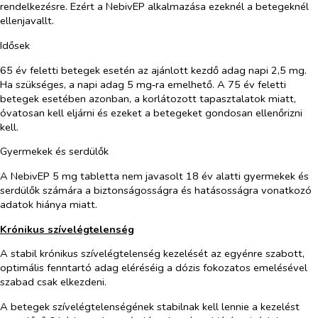
rendelkezésre. Ezért a NebivEP alkalmazása ezeknél a betegeknél
ellenjavallt.
Idősek
65 év feletti betegek esetén az ajánlott kezdő adag napi 2,5 mg.
Ha szükséges, a napi adag 5 mg‑ra emelhető. A 75 év feletti
betegek esetében azonban, a korlátozott tapasztalatok miatt,
óvatosan kell eljárni és ezeket a betegeket gondosan ellenőrizni
kell.
Gyermekek és serdülők
A NebivEP 5 mg tabletta nem javasolt 18 év alatti gyermekek és
serdülők számára a biztonságosságra és hatásosságra vonatkozó
adatok hiánya miatt.
Krónikus szívelégtelenség
A stabil krónikus szívelégtelenség kezelését az egyénre szabott,
optimális fenntartó adag eléréséig a dózis fokozatos emelésével
szabad csak elkezdeni.
A betegek szívelégtelenségének stabilnak kell lennie a kezelést