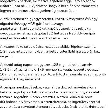
megelőző 6 hétben, akut szívelégtelenséggel járó epizódok
előfordulása nélkül. Ajánlatos, hogy a kezelőorvos tapasztalt
legyen a krónikus szívelégtelenség kezelésében.
A szív‑érrendszeri gyógyszereket, köztük vízhajtókat és/vagy
digoxint és/vagy ACE‑gátlókat és/vagy
angiotenzin II‑antagonistákat kapó betegeknél ezeknek a
gyógyszereknek az adagolását 2 héttel az NebivEP‑terápia
megkezdése előtt pontosan be kell állítani.
A kezdeti fokozatos dózisemelést az alábbi lépések szerint,
1‑2 hetes intervallumokban, a beteg tolerábilitása alapján kell
végezni:
A kezdő adag naponta egyszer 1,25 mg nebivolol, amely
1×2,5 mg/nap‑ra, majd 1×5 mg/nap‑ra, végül naponta egyszer
10 mg nebivololra emelhető. Az ajánlott maximális adag naponta
egyszer 10 mg nebivolol.
A terápia megkezdésekor, valamint a dózisok növelésekor a
beteget egy tapasztalt orvosnak kell szoros megfigyelés alatt
tartania, legalább 2 órán keresztül, a stabil klinikai állapot
(különösen a vérnyomás, a szívfrekvencia, az ingerületvezetési
zavarok és a szívelégtelenség súlyosbodásának jelei tekintetében)