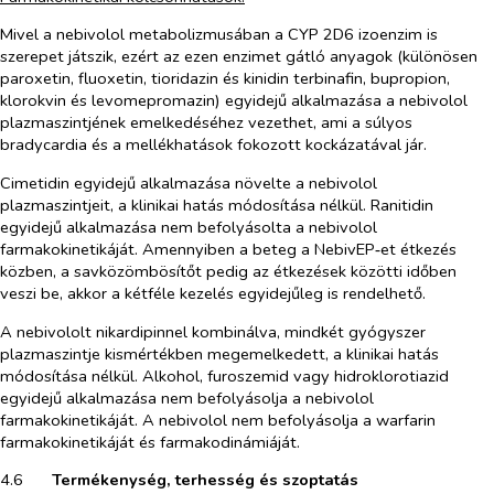
Mivel a nebivolol metabolizmusában a CYP 2D6 izoenzim is
szerepet játszik, ezért az ezen enzimet gátló anyagok (különösen
paroxetin, fluoxetin, tioridazin és kinidin terbinafin, bupropion,
klorokvin és levomepromazin) egyidejű alkalmazása a nebivolol
plazmaszintjének emelkedéséhez vezethet, ami a súlyos
bradycardia és a mellékhatások fokozott kockázatával jár.
Cimetidin egyidejű alkalmazása növelte a nebivolol
plazmaszintjeit, a klinikai hatás módosítása nélkül. Ranitidin
egyidejű alkalmazása nem befolyásolta a nebivolol
farmakokinetikáját. Amennyiben a beteg a NebivEP‑et étkezés
közben, a savközömbösítőt pedig az étkezések közötti időben
veszi be, akkor a kétféle kezelés egyidejűleg is rendelhető.
A nebivololt nikardipinnel kombinálva, mindkét gyógyszer
plazmaszintje kismértékben megemelkedett, a klinikai hatás
módosítása nélkül. Alkohol, furoszemid vagy hidroklorotiazid
egyidejű alkalmazása nem befolyásolja a nebivolol
farmakokinetikáját. A nebivolol nem befolyásolja a warfarin
farmakokinetikáját és farmakodinámiáját.
4.6​
Termékenység, terhesség és szoptatás