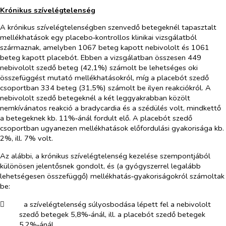
Krónikus szívelégtelenség
A krónikus szívelégtelenségben szenvedő betegeknél tapasztalt
mellékhatások egy placebo‑kontrollos klinikai vizsgálatból
származnak, amelyben 1067 beteg kapott nebivololt és 1061
beteg kapott placebót. Ebben a vizsgálatban összesen 449
nebivololt szedő beteg (42,1%) számolt be lehetséges oki
összefüggést mutató mellékhatásokról, míg a placebót szedő
csoportban 334 beteg (31,5%) számolt be ilyen reakciókról. A
nebivololt szedő betegeknél a két leggyakrabban közölt
nemkívánatos reakció a bradycardia és a szédülés volt, mindkettő
a betegeknek kb. 11%‑ánál fordult elő. A placebót szedő
csoportban ugyanezen mellékhatások előfordulási gyakorisága kb.
2%, ill. 7% volt.
Az alábbi, a krónikus szívelégtelenség kezelése szempontjából
különösen jelentősnek gondolt, és (a gyógyszerrel legalább
lehetségesen összefüggő) mellékhatás‑gyakoriságokról számoltak
be:
​
a szívelégtelenség súlyosbodása lépett fel a nebivololt
szedő betegek 5,8%‑ánál, ill. a placebót szedő betegek
5,2%‑ánál.