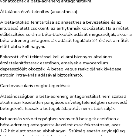
vonatkoznak a béta‑adrenerg antagonistákra.
Általános érzéstelenítés (anaesthesia)
A béta‑blokád fenntartása az anaesthesia bevezetése és az
intubáció alatt csökkenti az arrhythmiák kockázatát. Ha a műtét
előkészítése során a béta‑blokkolók adását megszakítják, akkor a
béta‑adrenerg antagonisták adását legalább 24 órával a műtét
előtt abba kell hagyni.
Fokozott körültekintéssel kell eljárni bizonyos általános
érzéstelenítőszerek esetében, amelyek a myocardium
depresszióját okozzák. A beteg vagus reakciójának kivédése
atropin intravénás adásával biztosítható.
Cardiovascularis megbetegedések
Általánosságban a béta‑adrenerg antagonistákat nem szabad
alkalmazni kezeletlen pangásos szívelégtelenségben szenvedő
betegeknél, hacsak a betegek állapotát nem stabilizálják.
Ischaemiás szívbetegségben szenvedő betegek esetében a
béta‑adrenerg antagonista‑kezelést csak fokozatosan, azaz
1‑2 hét alatt szabad abbahagyni. Szükség esetén egyidejűleg