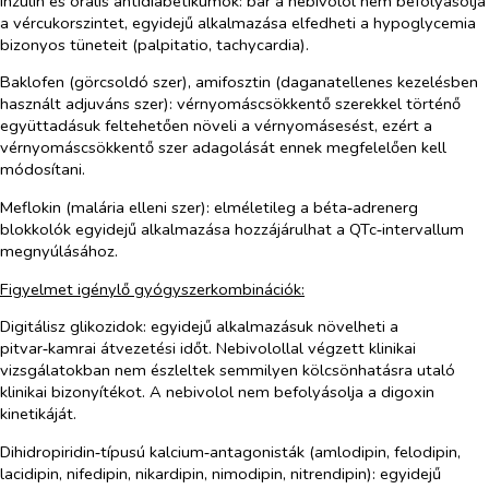
Inzulin és orális antidiabetikumok:
bár a nebivolol nem befolyásolja
a vércukorszintet, egyidejű alkalmazása elfedheti a hypoglycemia
bizonyos tüneteit (palpitatio, tachycardia).
Baklofen (görcsoldó szer), amifosztin (daganatellenes kezelésben
használt adjuváns szer)
: vérnyomáscsökkentő szerekkel történő
együttadásuk feltehetően növeli a vérnyomásesést, ezért a
vérnyomáscsökkentő szer adagolását ennek megfelelően kell
módosítani.
Meflokin (malária elleni szer)
: elméletileg a béta‑adrenerg
blokkolók egyidejű alkalmazása hozzájárulhat a QTc‑intervallum
megnyúlásához.
Figyelmet igénylő gyógyszerkombinációk:
Digitálisz glikozidok:
egyidejű alkalmazásuk növelheti a
pitvar‑kamrai átvezetési időt. Nebivolollal végzett klinikai
vizsgálatokban nem észleltek semmilyen kölcsönhatásra utaló
klinikai bizonyítékot. A nebivolol nem befolyásolja a digoxin
kinetikáját.
Dihidropiridin‑típusú kalcium‑antagonisták (amlodipin, felodipin,
lacidipin, nifedipin, nikardipin, nimodipin, nitrendipin):
egyidejű