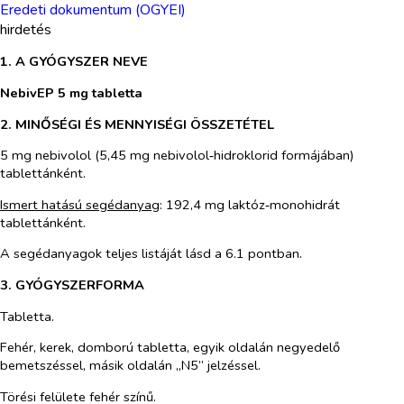
Eredeti dokumentum (OGYEI)
hirdetés
1. A GYÓGYSZER NEVE
NebivEP 5 mg tabletta
2. MINŐSÉGI ÉS MENNYISÉGI ÖSSZETÉTEL
5 mg nebivolol (5,45 mg nebivolol‑hidroklorid formájában)
tablettánként.
Ismert hatású segédanyag
: 192,4 mg laktóz‑monohidrát
tablettánként.
A segédanyagok teljes listáját lásd a 6.1 pontban.
3.
GYÓGYSZERFORMA
Tabletta.
Fehér, kerek, domború tabletta, egyik oldalán negyedelő
bemetszéssel, másik oldalán „N5” jelzéssel.
Törési felülete fehér színű.