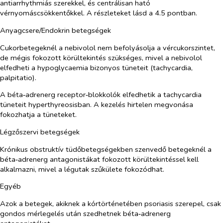
antiarrhythmiás szerekkel, és centrálisan ható
vérnyomáscsökkentőkkel. A részleteket lásd a 4.5 pontban.
Anyagcsere/Endokrin betegségek
Cukorbetegeknél a nebivolol nem befolyásolja a vércukorszintet,
de mégis fokozott körültekintés szükséges, mivel a nebivolol
elfedheti a hypoglycaemia bizonyos tüneteit (tachycardia,
palpitatio).
A béta‑adrenerg receptor‑blokkolók elfedhetik a tachycardia
tüneteit hyperthyreosisban. A kezelés hirtelen megvonása
fokozhatja a tüneteket.
Légzőszervi betegségek
Krónikus obstruktív tüdőbetegségekben szenvedő betegeknél a
béta‑adrenerg antagonistákat fokozott körültekintéssel kell
alkalmazni, mivel a légutak szűkülete fokozódhat.
Egyéb
Azok a betegek, akiknek a kórtörténetében psoriasis szerepel, csak
gondos mérlegelés után szedhetnek béta‑adrenerg