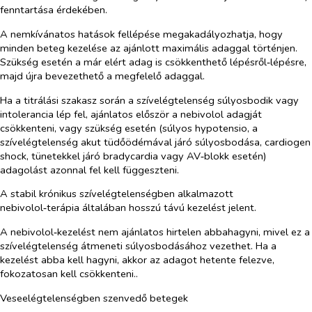
fenntartása érdekében.
A nemkívánatos hatások fellépése megakadályozhatja, hogy
minden beteg kezelése az ajánlott maximális adaggal történjen.
Szükség esetén a már elért adag is csökkenthető lépésről‑lépésre,
majd újra bevezethető a megfelelő adaggal.
Ha a titrálási szakasz során a szívelégtelenség súlyosbodik vagy
intolerancia lép fel, ajánlatos először a nebivolol adagját
csökkenteni, vagy szükség esetén (súlyos hypotensio, a
szívelégtelenség akut tüdőödémával járó súlyosbodása, cardiogen
shock, tünetekkel járó bradycardia vagy AV‑blokk esetén)
adagolást azonnal fel kell függeszteni.
A stabil krónikus szívelégtelenségben alkalmazott
nebivolol‑terápia általában hosszú távú kezelést jelent.
A nebivolol‑kezelést nem ajánlatos hirtelen abbahagyni, mivel ez a
szívelégtelenség átmeneti súlyosbodásához vezethet. Ha a
kezelést abba kell hagyni, akkor az adagot hetente felezve,
fokozatosan kell csökkenteni..
Veseelégtelenségben szenvedő betegek