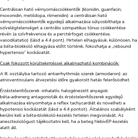
Centrálisan ható vérnyomáscsökkentők (klonidin, guanfacin,
moxonidin, metildopa, rilmenidin):
a
centrálisan ható
vérnyomáscsökkentők egyidejű alkalmazása súlyosbíthatja a
szívelégtelenséget a centrális szimpatikus tónus csökkentése
révén (a szívfrekvencia és a perctérfogat csökkentése,
vasodilatatio) (lásd a 4.4 pont). Hirtelen elhagyásuk, különösen, ha
a béta‑blokkoló elhagyása előtt történik, fokozhatja a „rebound
hypertensio” kockázatát.
Csak fokozott körültekintéssel alkalmazható kombinációk:
A III. osztályba tartozó antiarrhythmiás szerek (amiodaron):
az
atrioventricularis átvezetési időre gyakorolt hatás felerősödhet.
Érzéstelenítőszerek ‑inhalatív, halogénezett anyagok:
béta‑adrenerg antagonisták és érzéstelenítőszerek egyidejű
alkalmazása elnyomhatja a reflex tachycardiát és növelheti a
hypotensio kockázatát (lásd a 4.4 pontot). Általános szabályként
kerülni kell a béta‑blokkoló‑kezelés hirtelen megvonását. Az
aneszteziológust tájékoztatni kell, ha a beteg NebivEP‑kezelés
alatt áll.