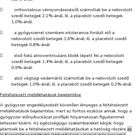
​
orthostaticus vérnyomásesésről számoltak be a nebivololt
szedő betegek 2,1%‑ánál, ill. a placebót szedő betegek
1,0%‑ánál.
​
a gyógyszerrel szembeni intolerancia fordult elő a
nebivololt szedő betegek 1,6%‑ánál, ill. a placebót szedő
betegek 0,8%‑ánál.
​
első fokú atrioventricularis blokk lépett fel a nebivololt
szedő betegek 1,4%‑ánál, ill. a placebót szedő betegek
0,9%‑ánál.
​
alsó végtagi oedemáról számoltak be a nebivololt szedő
betegek 1,0%‑ánál, ill. a placebót szedő betegek 0,2%‑ánál.
Feltételezett mellékhatások bejelentése
A gyógyszer engedélyezését követően lényeges a feltételezett
mellékhatások bejelentése, mert ez fontos eszköze annak, hogy a
gyógyszer előny/kockázat profilját folyamatosan figyelemmel
lehessen kísérni. Az egészségügyi szakembereket kérjük, hogy
jelentsék be a feltételezett mellékhatásokat a hatóság részére
az