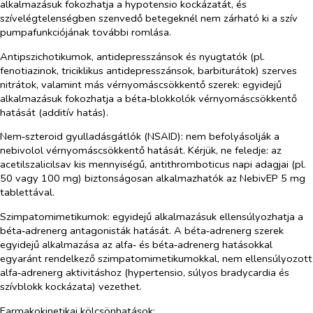
alkalmazásuk fokozhatja a hypotensio kockázatát, és
szívelégtelenségben szenvedő betegeknél nem zárható ki a szív
pumpafunkciójának további romlása.
Antipszichotikumok, antidepresszánsok és nyugtatók (pl.
fenotiazinok, triciklikus antidepresszánsok, barbiturátok) szerves
nitrátok, valamint más vérnyomáscsökkentő szerek:
egyidejű
alkalmazásuk fokozhatja a béta‑blokkolók vérnyomáscsökkentő
hatását (additív hatás).
Nem‑szteroid gyulladásgátlók (NSAID):
nem befolyásolják a
nebivolol vérnyomáscsökkentő hatását. Kérjük, ne feledje: az
acetilszalicilsav kis mennyiségű, antithromboticus napi adagjai (pl.
50 vagy 100 mg) biztonságosan alkalmazhatók az NebivEP 5 mg
tablettával.
Szimpatomimetikumok:
egyidejű alkalmazásuk ellensúlyozhatja a
béta‑adrenerg antagonisták hatását. A béta‑adrenerg szerek
egyidejű alkalmazása az alfa‑ és béta‑adrenerg hatásokkal
egyaránt rendelkező szimpatomimetikumokkal, nem ellensúlyozott
alfa‑adrenerg aktivitáshoz (hypertensio, súlyos bradycardia és
szívblokk kockázata) vezethet.
Farmakokinetikai kölcsönhatások: