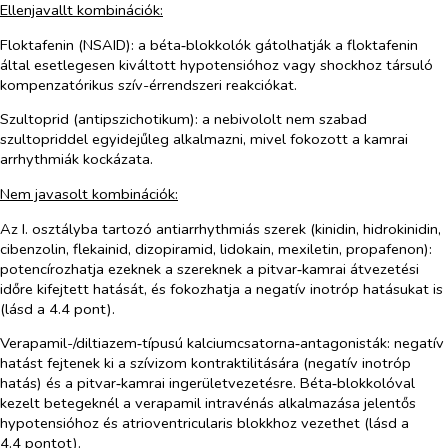
Ellenjavallt kombinációk:
Floktafenin (NSAID):
a béta‑blokkolók gátolhatják a floktafenin
által esetlegesen kiváltott hypotensióhoz vagy shockhoz társuló
kompenzatórikus szív-érrendszeri reakciókat.
Szultoprid (antipszichotikum):
a nebivololt nem szabad
szultopriddel egyidejűleg alkalmazni, mivel fokozott a kamrai
arrhythmiák kockázata.
Nem javasolt kombinációk:
Az I. osztályba tartozó antiarrhythmiás szerek (kinidin, hidrokinidin,
cibenzolin, flekainid, dizopiramid, lidokain, mexiletin, propafenon):
potencírozhatja ezeknek a szereknek a pitvar‑kamrai átvezetési
időre kifejtett hatását, és fokozhatja a negatív inotróp hatásukat is
(lásd a 4.4 pont).
Verapamil-/diltiazem‑típusú kalciumcsatorna‑antagonisták:
negatív
hatást fejtenek ki a szívizom kontraktilitására (negatív inotróp
hatás) és a pitvar‑kamrai ingerületvezetésre. Béta‑blokkolóval
kezelt betegeknél a verapamil intravénás alkalmazása jelentős
hypotensióhoz és atrioventricularis blokkhoz vezethet (lásd a
4.4 pontot).