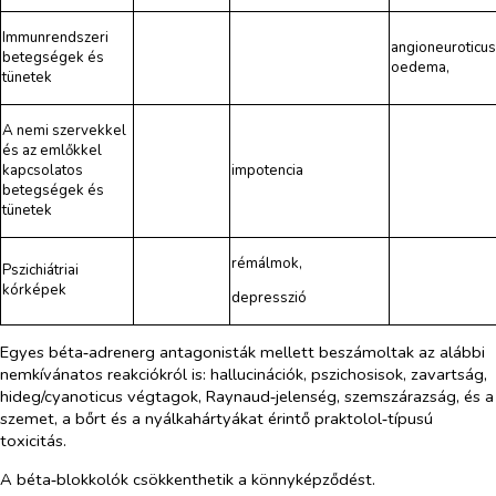
Immunrendszeri
angioneuroticus
betegségek és
oedema,
tünetek
A nemi szervekkel
és az emlőkkel
kapcsolatos
impotencia
betegségek és
tünetek
rémálmok,
Pszichiátriai
kórképek
depresszió
Egyes béta‑adrenerg antagonisták mellett beszámoltak az alábbi
nemkívánatos reakciókról is: hallucinációk, pszichosisok, zavartság,
hideg/cyanoticus végtagok, Raynaud‑jelenség, szemszárazság, és a
szemet, a bőrt és a nyálkahártyákat érintő praktolol‑típusú
toxicitás.
A béta‑blokkolók csökkenthetik a könnyképződést.