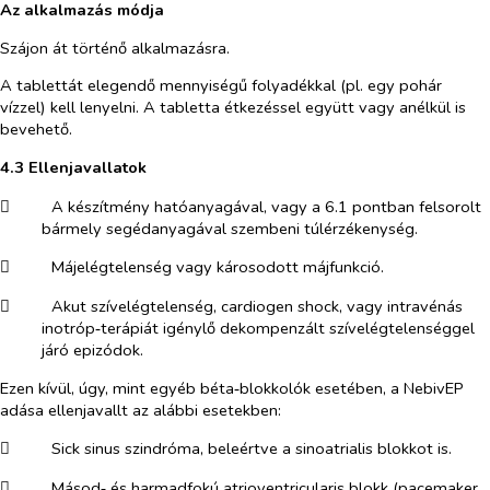
Az alkalmazás módja
Szájon át történő alkalmazásra.
A tablettát elegendő mennyiségű folyadékkal (pl. egy pohár
vízzel) kell lenyelni. A tabletta étkezéssel együtt vagy anélkül is
bevehető.
4.3 Ellenjavallatok
​
A készítmény hatóanyagával, vagy a 6.1 pontban felsorolt
bármely segédanyagával szembeni túlérzékenység.
​
Májelégtelenség vagy károsodott májfunkció.
​
Akut szívelégtelenség, cardiogen shock, vagy intravénás
inotróp‑terápiát igénylő dekompenzált szívelégtelenséggel
járó epizódok.
Ezen kívül, úgy, mint egyéb béta‑blokkolók esetében, a NebivEP
adása ellenjavallt az alábbi esetekben:
​
Sick sinus szindróma, beleértve a sinoatrialis blokkot is.
​
Másod‑ és harmadfokú atrioventricularis blokk (pacemaker