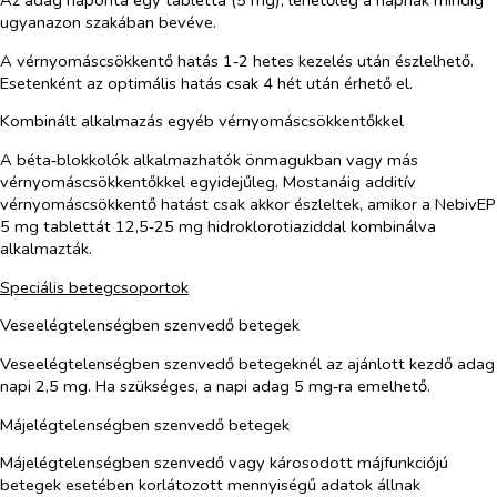
ugyanazon szakában bevéve.
A vérnyomáscsökkentő hatás 1‑2 hetes kezelés után észlelhető.
Esetenként az optimális hatás csak 4 hét után érhető el.
Kombinált alkalmazás egyéb vérnyomáscsökkentőkkel
A béta‑blokkolók alkalmazhatók önmagukban vagy más
vérnyomáscsökkentőkkel egyidejűleg. Mostanáig additív
vérnyomáscsökkentő hatást csak akkor észleltek, amikor a NebivEP
5 mg tablettát 12,5‑25 mg hidroklorotiaziddal kombinálva
alkalmazták.
Speciális betegcsoportok
Veseelégtelenségben szenvedő betegek
Veseelégtelenségben szenvedő betegeknél az ajánlott kezdő adag
napi 2,5 mg. Ha szükséges, a napi adag 5 mg‑ra emelhető.
Májelégtelenségben szenvedő betegek
Májelégtelenségben szenvedő vagy károsodott májfunkciójú
betegek esetében korlátozott mennyiségű adatok állnak