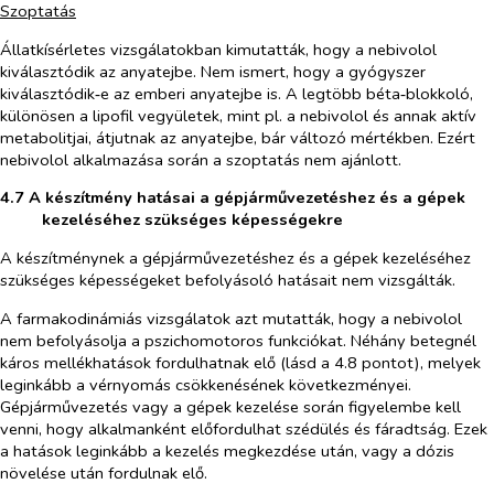
Szoptatás
Állatkísérletes vizsgálatokban kimutatták, hogy a nebivolol
kiválasztódik az anyatejbe. Nem ismert, hogy a gyógyszer
kiválasztódik‑e az emberi anyatejbe is. A legtöbb béta‑blokkoló,
különösen a lipofil vegyületek, mint pl. a nebivolol és annak aktív
metabolitjai, átjutnak az anyatejbe, bár változó mértékben. Ezért
nebivolol alkalmazása során a szoptatás nem ajánlott.
4.7 A készítmény hatásai a gépjárművezetéshez és a gépek
kezeléséhez szükséges képességekre
A készítménynek a gépjárművezetéshez és a gépek kezeléséhez
szükséges képességeket befolyásoló hatásait nem vizsgálták.
A farmakodinámiás vizsgálatok azt mutatták, hogy a nebivolol
nem befolyásolja a pszichomotoros funkciókat. Néhány betegnél
káros mellékhatások fordulhatnak elő (lásd a 4.8 pontot), melyek
leginkább a vérnyomás csökkenésének következményei.
Gépjárművezetés vagy a gépek kezelése során figyelembe kell
venni, hogy alkalmanként előfordulhat szédülés és fáradtság. Ezek
a
hatás
ok leginkább a kezelés megkezdése után, vagy a dózis
növelése után fordulnak elő.