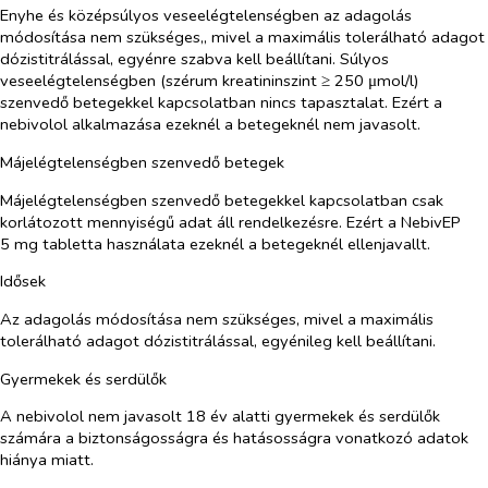
Enyhe és középsúlyos veseelégtelenségben az adagolás
módosítása nem szükséges,, mivel a maximális tolerálható adagot
dózistitrálással, egyénre szabva kell beállítani. Súlyos
veseelégtelenségben (szérum kreatininszint ≥ 250 μmol/l)
szenvedő betegekkel kapcsolatban nincs tapasztalat. Ezért a
nebivolol alkalmazása ezeknél a betegeknél nem javasolt.
Májelégtelenségben szenvedő betegek
Májelégtelenségben szenvedő betegekkel kapcsolatban csak
korlátozott mennyiségű adat áll rendelkezésre. Ezért a NebivEP
5 mg tabletta használata ezeknél a betegeknél ellenjavallt.
Idősek
Az adagolás módosítása nem szükséges, mivel a maximális
tolerálható adagot dózistitrálással, egyénileg kell beállítani.
Gyermekek és serdülők
A nebivolol nem javasolt 18 év alatti gyermekek és serdülők
számára a biztonságosságra és hatásosságra vonatkozó adatok
hiánya miatt.