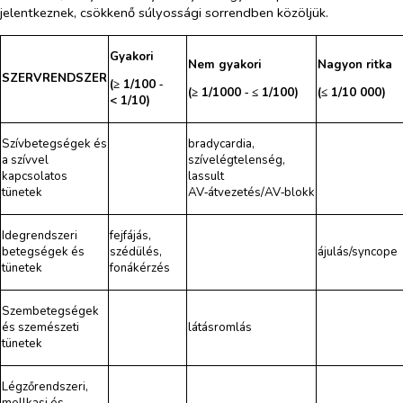
jelentkeznek, csökkenő súlyossági sorrendben közöljük.
Gyakori
Nem gyakori
Nagyon ritka
SZERVRENDSZER
(≥ 1/100 ‑
(≥ 1/1000 ‑ ≤ 1/100)
(≤ 1/10 000)
< 1/10)
Szívbetegségek és
bradycardia,
a szívvel
szívelégtelenség,
kapcsolatos
lassult
tünetek
AV‑átvezetés/AV‑blokk
Idegrendszeri
fejfájás,
betegségek és
szédülés,
ájulás/syncope
tünetek
fonákérzés
Szembetegségek
és szemészeti
látásromlás
tünetek
Légzőrendszeri,
mellkasi és