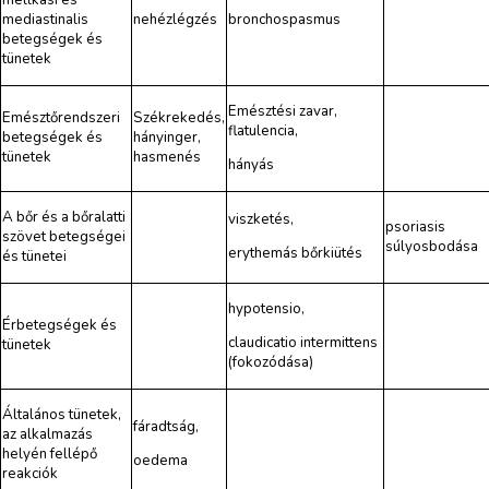
mediastinalis
nehézlégzés
bronchospasmus
betegségek és
tünetek
Emésztési zavar,
Emésztőrendszeri
Székrekedés,
flatulencia,
betegségek és
hányinger,
tünetek
hasmenés
hányás
A bőr és a bőralatti
viszketés,
psoriasis
szövet betegségei
súlyosbodása
erythemás bőrkiütés
és tünetei
hypotensio,
Érbetegségek és
claudicatio intermittens
tünetek
(fokozódása)
Általános tünetek,
fáradtság,
az alkalmazás
helyén fellépő
oedema
reakciók