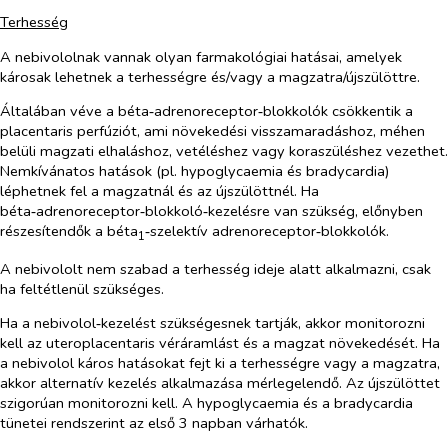
Terhesség
A nebivololnak vannak olyan farmakológiai hatásai, amelyek
károsak lehetnek a terhességre és/vagy a magzatra/újszülöttre.
Általában véve a béta‑adrenoreceptor‑blokkolók csökkentik a
placentaris perfúziót, ami növekedési visszamaradáshoz, méhen
belüli magzati elhaláshoz, vetéléshez vagy koraszüléshez vezethet.
Nemkívánatos hatások (pl. hypoglycaemia és bradycardia)
léphetnek fel a magzatnál és az újszülöttnél. Ha
béta‑adrenoreceptor‑blokkoló‑kezelésre van szükség, előnyben
részesítendők a béta
‑szelektív adrenoreceptor‑blokkolók.
1
A nebivololt nem szabad a terhesség ideje alatt alkalmazni, csak
ha feltétlenül szükséges.
Ha a nebivolol‑kezelést szükségesnek tartják, akkor monitorozni
kell az uteroplacentaris véráramlást és a magzat növekedését. Ha
a nebivolol káros hatásokat fejt ki a terhességre vagy a magzatra,
akkor alternatív kezelés alkalmazása mérlegelendő. Az újszülöttet
szigorúan monitorozni kell. A hypoglycaemia és a bradycardia
tünetei rendszerint az első 3 napban várhatók.