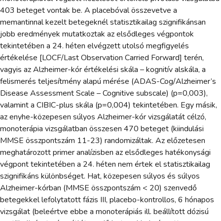
403 beteget vontak be. A placebóval összevetve a
memantinnal kezelt betegeknél statisztikailag szignifikánsan
jobb eredmények mutatkoztak az elsődleges végpontok
tekintetében a 24. héten elvégzett utolsó megfigyelés
értékelése [LOCF/Last Observation Carried Forward] terén,
vagyis az Alzheimer-kór értékelési skála – kognitív alskála, a
felismerés teljesítmény alapú mérése (ADAS-Cog/Alzheimer’s
Disease Assessment Scale – Cognitive subscale) (p=0,003),
valamint a CIBIC-plus skála (p=0,004) tekintetében. Egy másik,
az enyhe-közepesen súlyos Alzheimer-kór vizsgálatát célzó,
monoterápia vizsgálatban összesen 470 beteget (kiindulási
MMSE összpontszám 11-23) randomizáltak. Az előzetesen
meghatározott primer analízisben az elsődleges hatékonysági
végpont tekintetében a 24. héten nem értek el statisztikailag
szignifikáns különbséget. Hat, közepesen súlyos és súlyos
Alzheimer-kórban (MMSE összpontszám < 20) szenvedő
betegekkel lefolytatott fázis III, placebo-kontrollos, 6 hónapos
vizsgálat (beleértve ebbe a monoterápiás ill. beállított dózisú