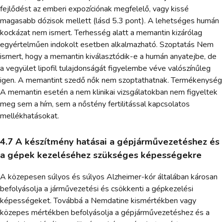
fejlődést az emberi expozíciónak megfelelő, vagy kissé
magasabb dózisok mellett (lásd 5.3 pont). A lehetséges humán
kockázat nem ismert. Terhesség alatt a memantin kizárólag
egyértelműen indokolt esetben alkalmazható. Szoptatás Nem
ismert, hogy a memantin kiválasztódik-e a humán anyatejbe, de
a vegyület lipofil tulajdonságát figyelembe véve valószínűleg
igen. A memantint szedő nők nem szoptathatnak. Termékenység
A memantin esetén a nem klinikai vizsgálatokban nem figyeltek
meg sem a hím, sem a nőstény fertilitással kapcsolatos
mellékhatásokat.
4.7 A készítmény hatásai a gépjárművezetéshez és
a gépek kezeléséhez szükséges képességekre
A közepesen súlyos és súlyos Alzheimer-kór általában károsan
befolyásolja a járművezetési és csökkenti a gépkezelési
képességeket. Továbbá a Nemdatine kismértékben vagy
közepes mértékben befolyásolja a gépjárművezetéshez és a