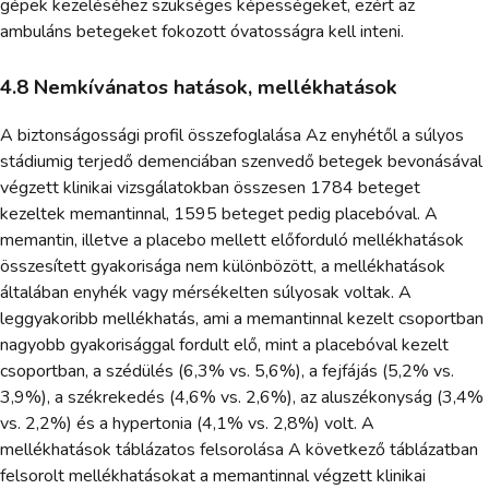
gépek kezeléséhez szükséges képességeket, ezért az
ambuláns betegeket fokozott óvatosságra kell inteni.
4.8 Nemkívánatos hatások, mellékhatások
A biztonságossági profil összefoglalása Az enyhétől a súlyos
stádiumig terjedő demenciában szenvedő betegek bevonásával
végzett klinikai vizsgálatokban összesen 1784 beteget
kezeltek memantinnal, 1595 beteget pedig placebóval. A
memantin, illetve a placebo mellett előforduló mellékhatások
összesített gyakorisága nem különbözött, a mellékhatások
általában enyhék vagy mérsékelten súlyosak voltak. A
leggyakoribb mellékhatás, ami a memantinnal kezelt csoportban
nagyobb gyakorisággal fordult elő, mint a placebóval kezelt
csoportban, a szédülés (6,3% vs. 5,6%), a fejfájás (5,2% vs.
3,9%), a székrekedés (4,6% vs. 2,6%), az aluszékonyság (3,4%
vs. 2,2%) és a hypertonia (4,1% vs. 2,8%) volt. A
mellékhatások táblázatos felsorolása A következő táblázatban
felsorolt mellékhatásokat a memantinnal végzett klinikai