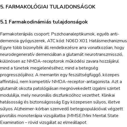
5. FARMAKOLÓGIAI TULAJDONSÁGOK
5.1 Farmakodinámiás tulajdonságok
Farmakoterápiás csoport: Pszichoanaleptikumok, egyéb anti-
demencia gyógyszerek, ATC kód: N06D X01 Hatásmechanizmus
Egyre több bizonyíték áll rendelkezésre arra vonatkozóan, hogy
neurodegeneratív demenciában a glutamát neurotranszmisszió,
különösen az NMDA-receptorok működési zavara hozzájárul
mind a tünetek megjelenéséhez, mind a betegség
progressziójához. A memantin egy feszültségfüggő, közepes
affinitású, nem kompetitív NMDA-receptor-antagonista. Azt a
glutamát okozta patológiásan megnövekedett izgalmi szintet
modulálja, mely neuronális diszfunkcióhoz vezethet. Klinikai
hatásosság és biztonságosság Egy közepesen súlyos, illetve
súlyos Alzheimer-kórban szenvedő betegpopulációval végzett
pivotális monoterápia vizsgálatba (MMSE/Mini Mental State
Examination – rövid vizsgálat az elmeállapot