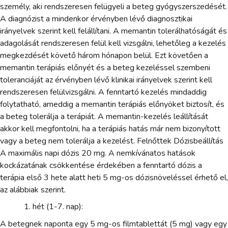
személy, aki rendszeresen felügyeli a beteg gyógyszerszedését.
A diagnózist a mindenkor érvényben lévő diagnosztikai
irányelvek szerint kell felállítani. A memantin tolerálhatóságát és
adagolását rendszeresen felül kell vizsgálni, lehetőleg a kezelés
megkezdését követő három hónapon belül. Ezt követően a
memantin terápiás előnyét és a beteg kezeléssel szembeni
toleranciáját az érvényben lévő klinikai irányelvek szerint kell
rendszeresen felülvizsgálni. A fenntartó kezelés mindaddig
folytatható, ameddig a memantin terápiás előnyöket biztosít, és
a beteg tolerálja a terápiát. A memantin-kezelés leállítását
akkor kell megfontolni, ha a terápiás hatás már nem bizonyított
vagy a beteg nem tolerálja a kezelést. Felnőttek Dózisbeállítás
A maximális napi dózis 20 mg. A nemkívánatos hatások
kockázatának csökkentése érdekében a fenntartó dózis a
terápia első 3 hete alatt heti 5 mg-os dózisnöveléssel érhető el,
az alábbiak szerint.
hét (1-7. nap):
A betegnek naponta egy 5 mg-os filmtablettát (5 mg) vagy egy