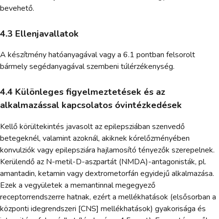
bevehető.
4.3 Ellenjavallatok
A készítmény hatóanyagával vagy a 6.1 pontban felsorolt
bármely segédanyagával szembeni túlérzékenység.
4.4 Különleges figyelmeztetések és az
alkalmazással kapcsolatos óvintézkedések
Kellő körültekintés javasolt az epilepsziában szenvedő
betegeknél, valamint azoknál, akiknek kórelőzményében
konvulziók vagy epilepsziára hajlamosító tényezők szerepelnek.
Kerülendő az N-metil-D-aszpartát (NMDA)-antagonisták, pl.
amantadin, ketamin vagy dextrometorfán egyidejű alkalmazása.
Ezek a vegyületek a memantinnal megegyező
receptorrendszerre hatnak, ezért a mellékhatások (elsősorban a
központi idegrendszeri [CNS] mellékhatások) gyakorisága és