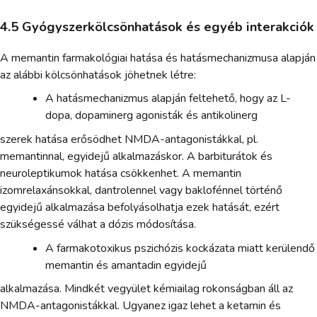
4.5 Gyógyszerkölcsönhatások és egyéb interakciók
A memantin farmakológiai hatása és hatásmechanizmusa alapján
az alábbi kölcsönhatások jöhetnek létre:
A hatásmechanizmus alapján feltehető, hogy az L-
dopa, dopaminerg agonisták és antikolinerg
szerek hatása erősödhet NMDA-antagonistákkal, pl.
memantinnal, egyidejű alkalmazáskor. A barbiturátok és
neuroleptikumok hatása csökkenhet. A memantin
izomrelaxánsokkal, dantrolennel vagy baklofénnel történő
egyidejű alkalmazása befolyásolhatja ezek hatását, ezért
szükségessé válhat a dózis módosítása.
A farmakotoxikus pszichózis kockázata miatt kerülendő
memantin és amantadin egyidejű
alkalmazása. Mindkét vegyület kémiailag rokonságban áll az
NMDA-antagonistákkal. Ugyanez igaz lehet a ketamin és