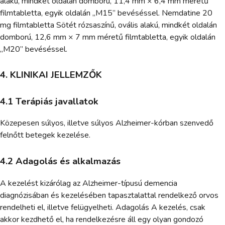
alakú, mindkét oldalán domború, 11,4 mm × 6,4 mm méretű
filmtabletta, egyik oldalán „M15” bevéséssel. Nemdatine 20
mg filmtabletta Sötét rózsaszínű, ovális alakú, mindkét oldalán
domború, 12,6 mm × 7 mm méretű filmtabletta, egyik oldalán
„M20” bevéséssel.
4. KLINIKAI JELLEMZŐK
4.1 Terápiás javallatok
Közepesen súlyos, illetve súlyos Alzheimer-kórban szenvedő
felnőtt betegek kezelése.
4.2 Adagolás és alkalmazás
A kezelést kizárólag az Alzheimer-típusú demencia
diagnózisában és kezelésében tapasztalattal rendelkező orvos
rendelheti el, illetve felügyelheti. Adagolás A kezelés, csak
akkor kezdhető el, ha rendelkezésre áll egy olyan gondozó