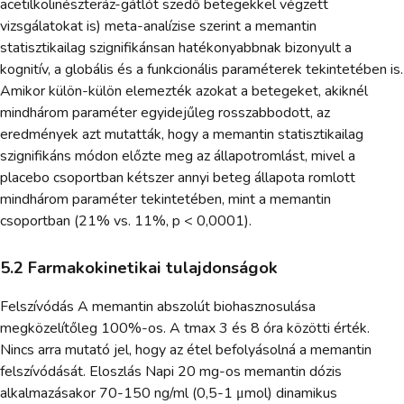
acetilkolinészteráz-gátlót szedő betegekkel végzett
vizsgálatokat is) meta-analízise szerint a memantin
statisztikailag szignifikánsan hatékonyabbnak bizonyult a
kognitív, a globális és a funkcionális paraméterek tekintetében is.
Amikor külön-külön elemezték azokat a betegeket, akiknél
mindhárom paraméter egyidejűleg rosszabbodott, az
eredmények azt mutatták, hogy a memantin statisztikailag
szignifikáns módon előzte meg az állapotromlást, mivel a
placebo csoportban kétszer annyi beteg állapota romlott
mindhárom paraméter tekintetében, mint a memantin
csoportban (21% vs. 11%, p < 0,0001).
5.2 Farmakokinetikai tulajdonságok
Felszívódás A memantin abszolút biohasznosulása
megközelítőleg 100%-os. A tmax 3 és 8 óra közötti érték.
Nincs arra mutató jel, hogy az étel befolyásolná a memantin
felszívódását. Eloszlás Napi 20 mg-os memantin dózis
alkalmazásakor 70-150 ng/ml (0,5-1 μmol) dinamikus