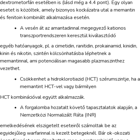
dextrometorfán esetében is (lásd még a 4.4 pont). Egy olyan
esetet is közöltek, amely bizonyos kockázatra utal a memantin
és fenitoin kombinált alkalmazása esetén.
A vesén át az amantadinnal megegyező kationos
transzportrendszeren keresztül kiválasztódó
egyéb hatóanyagok, pl. a cimetidin, ranitidin, prokainamid, kinidin,
kinin és nikotin, szintén kölcsönhatásba léphetnek a
memantinnal, ami potenciálisan magasabb plazmaszinthez
vezethet.
Csökkenhet a hidroklorotiazid (HCT) szérumszintje, ha a
memantint HCT-vel vagy bármilyen
HCT kombinációval együtt alkalmazzák.
A forgalomba hozatalt követő tapasztalatok alapján, a
Nemzetközi Normalizált Ráta (INR)
emelkedésének elszigetelt eseteiről számoltak be az
egyidejűleg warfarinnal is kezelt betegeknél. Bár ok-okozati