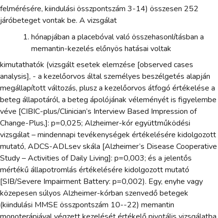
felmérésére, kiindulási összpontszám 3-14) összesen 252
járóbeteget vontak be. A vizsgálat
hónapjában a placebóval való összehasonlításban a
memantin-kezelés előnyös hatásai voltak
kimutathatók (vizsgált esetek elemzése [observed cases
analysis], - a kezelőorvos által személyes beszélgetés alapján
megállapított változás, plusz a kezelőorvos átfogó értékelése a
beteg állapotáról, a beteg ápolójának véleményét is figyelembe
véve [CIBIC-plus/Clinician’s Interview Based Impression of
Change-Plus,]: p=0,025; Alzheimer-kór együttműködési
vizsgálat – mindennapi tevékenységek értékelésére kidolgozott
mutató, ADCS-ADLsev skála [Alzheimer’s Disease Cooperative
Study – Activities of Daily Living]: p=0,003; és a jelentős
mértékű állapotromlás értékelésére kidolgozott mutató
[SIB/Severe Impairment Battery: p=0,002). Egy, enyhe vagy
közepesen súlyos Alzheimer-kórban szenvedő betegek
(kiindulási MMSE összpontszám 10--22) memantin
monoterápiával végzett kezelését értékelő pivotális vizsgálatba