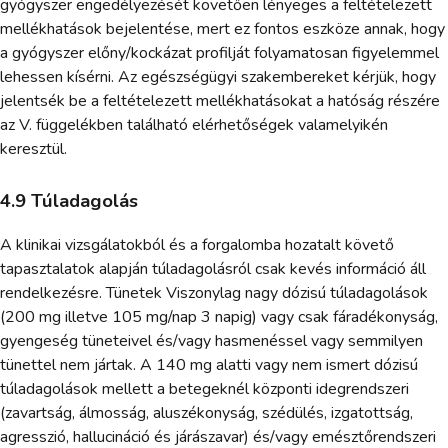
gyógyszer engedélyezését követően lényeges a feltételezett
mellékhatások bejelentése, mert ez fontos eszköze annak, hogy
a gyógyszer előny/kockázat profilját folyamatosan figyelemmel
lehessen kísérni. Az egészségügyi szakembereket kérjük, hogy
jelentsék be a feltételezett mellékhatásokat a hatóság részére
az V. függelékben található elérhetőségek valamelyikén
keresztül.
4.9 Túladagolás
A klinikai vizsgálatokból és a forgalomba hozatalt követő
tapasztalatok alapján túladagolásról csak kevés információ áll
rendelkezésre. Tünetek Viszonylag nagy dózisú túladagolások
(200 mg illetve 105 mg/nap 3 napig) vagy csak fáradékonyság,
gyengeség tüneteivel és/vagy hasmenéssel vagy semmilyen
tünettel nem jártak. A 140 mg alatti vagy nem ismert dózisú
túladagolások mellett a betegeknél központi idegrendszeri
(zavartság, álmosság, aluszékonyság, szédülés, izgatottság,
agresszió, hallucináció és járászavar) és/vagy emésztőrendszeri