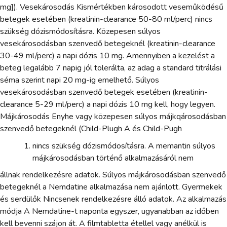
mg]). Vesekárosodás Kismértékben károsodott veseműködésű
betegek esetében (kreatinin-clearance 50-80 ml/perc) nincs
szükség dózismódosításra. Közepesen súlyos
vesekárosodásban szenvedő betegeknél (kreatinin-clearance
30-49 ml/perc) a napi dózis 10 mg. Amennyiben a kezelést a
beteg legalább 7 napig jól tolerálta, az adag a standard titrálási
séma szerint napi 20 mg-ig emelhető. Súlyos
vesekárosodásban szenvedő betegek esetében (kreatinin-
clearance 5-29 ml/perc) a napi dózis 10 mg kell, hogy legyen.
Májkárosodás Enyhe vagy közepesen súlyos májkqárosodásban
szenvedő betegeknél (Child-Plugh A és Child-Pugh
nincs szükség dózismódosításra. A memantin súlyos
májkárosodásban történő alkalmazásáról nem
állnak rendelkezésre adatok. Súlyos májkárosodásban szenvedő
betegeknél a Nemdatine alkalmazása nem ajánlott. Gyermekek
és serdülők Nincsenek rendelkezésre álló adatok. Az alkalmazás
módja A Nemdatine-t naponta egyszer, ugyanabban az időben
kell bevenni szájon át. A filmtabletta étellel vagy anélkül is