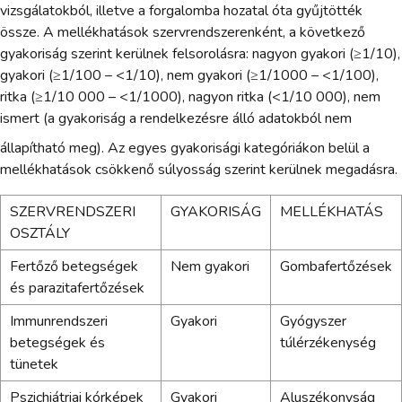
vizsgálatokból, illetve a forgalomba hozatal óta gyűjtötték
össze. A mellékhatások szervrendszerenként, a következő
gyakoriság szerint kerülnek felsorolásra: nagyon gyakori (≥1/10),
gyakori (≥1/100 – <1/10), nem gyakori (≥1/1000 – <1/100),
ritka (≥1/10 000 – <1/1000), nagyon ritka (<1/10 000), nem
ismert (a gyakoriság a rendelkezésre álló adatokból nem
állapítható meg). Az egyes gyakorisági kategóriákon belül a
mellékhatások csökkenő súlyosság szerint kerülnek megadásra.
SZERVRENDSZERI
GYAKORISÁG
MELLÉKHATÁS
OSZTÁLY
Fertőző betegségek
Nem gyakori
Gombafertőzések
és parazitafertőzések
Immunrendszeri
Gyakori
Gyógyszer
betegségek és
túlérzékenység
tünetek
Pszichiátriai kórképek
Gyakori
Aluszékonyság