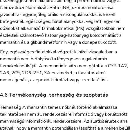
összefüggést nem állapítottak meg, a protrombinidő vagy a
Nemzetközi Normalizált Ráta (INR) szoros monitorozása
javasolt az egyidejűleg orális antikoagulánsokkal is kezelt
betegeknél. Egészséges, fiatal alanyokkal végzett, egyszeri
dózisokat alkalmazó farmakokinetikai (PK) vizsgálatokban nem
észleltek számottevő hatóanyag-hatóanyag kölcsönhatást a
memantin és a gliburid/metformin vagy a donepezil között.
Egy, egészséges fiatalokkal végzett klinikai vizsgálatban a
memantin nem befolyásolta lényegesen a galantamin
farmakokinetikáját. A memantin in vitro nem gátolta a CYP 1A2,
2A6, 2C9, 2D6, 2E1, 3A enzimeket, a flavintartalmú
monoxigenázt, az epoxid-hidrolázt vagy a szulfatálást.
4.6 Termékenység, terhesség és szoptatás
Terhesség A memantin terhes nőknél történő alkalmazása
tekintetében nem áll rendelkezésre információ vagy korlátozott
mennyiségű információ áll rendelkezésre. Az állatkísérletek arra
utalnak, hogy a memantin potenciálisan lassíthatja a méhen belüli