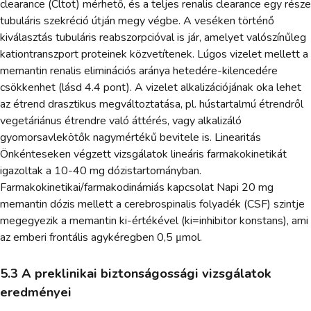
clearance (Cltot) mérhető, és a teljes renalis clearance egy része
tubuláris szekréció útján megy végbe. A veséken történő
kiválasztás tubuláris reabszorpcióval is jár, amelyet valószínűleg
kationtranszport proteinek közvetítenek. Lúgos vizelet mellett a
memantin renalis eliminációs aránya hetedére-kilencedére
csökkenhet (lásd 4.4 pont). A vizelet alkalizációjának oka lehet
az étrend drasztikus megváltoztatása, pl. hústartalmú étrendről
vegetáriánus étrendre való áttérés, vagy alkalizáló
gyomorsavlekötők nagymértékű bevitele is. Linearitás
Önkénteseken végzett vizsgálatok lineáris farmakokinetikát
igazoltak a 10-40 mg dózistartományban.
Farmakokinetikai/farmakodinámiás kapcsolat Napi 20 mg
memantin dózis mellett a cerebrospinalis folyadék (CSF) szintje
megegyezik a memantin ki-értékével (ki=inhibitor konstans), ami
az emberi frontális agykéregben 0,5 μmol.
5.3 A preklinikai biztonságossági vizsgálatok
eredményei