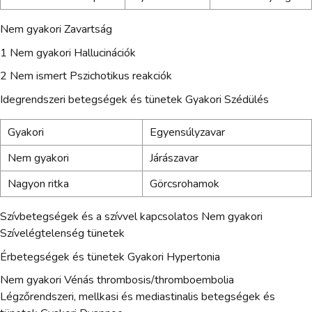
Nem gyakori Zavartság
1 Nem gyakori Hallucinációk
2 Nem ismert Pszichotikus reakciók
Idegrendszeri betegségek és tünetek Gyakori Szédülés
Gyakori
Egyensúlyzavar
Nem gyakori
Járászavar
Nagyon ritka
Görcsrohamok
Szívbetegségek és a szívvel kapcsolatos Nem gyakori
Szívelégtelenség tünetek
Érbetegségek és tünetek Gyakori Hypertonia
Nem gyakori Vénás thrombosis/thromboembolia
Légzőrendszeri, mellkasi és mediastinalis betegségek és