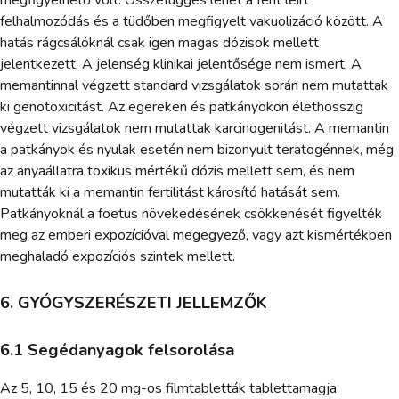
megfigyelhető volt. Összefüggés lehet a fent leírt
felhalmozódás és a tüdőben megfigyelt vakuolizáció között. A
hatás rágcsálóknál csak igen magas dózisok mellett
jelentkezett. A jelenség klinikai jelentősége nem ismert. A
memantinnal végzett standard vizsgálatok során nem mutattak
ki genotoxicitást. Az egereken és patkányokon élethosszig
végzett vizsgálatok nem mutattak karcinogenitást. A memantin
a patkányok és nyulak esetén nem bizonyult teratogénnek, még
az anyaállatra toxikus mértékű dózis mellett sem, és nem
mutatták ki a memantin fertilitást károsító hatását sem.
Patkányoknál a foetus növekedésének csökkenését figyelték
meg az emberi expozícióval megegyező, vagy azt kismértékben
meghaladó expozíciós szintek mellett.
6. GYÓGYSZERÉSZETI JELLEMZŐK
6.1 Segédanyagok felsorolása
Az 5, 10, 15 és 20 mg-os filmtabletták tablettamagja