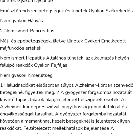
tünetek Gyakori Dyspnoe
Emésztőrendszeri betegségek és tünetek Gyakori Székrekedés
Nem gyakori Hányás
2 Nem ismert Pancreatitis
Máj- és epebetegségek, illetve tünetek Gyakori Emelkedett
májfunkciós értékek
Nem ismert Hepatitis Általános tünetek, az alkalmazás helyén
fellépő reakciók Gyakori Fejfájás
Nem gyakori Kimerültség
1 Hallucinációkat elsősorban súlyos Alzheimer-kórban szenvedő
betegeknél figyeltek meg. 2 A gyógyszer forgalomba hozatalát
követő tapasztalatok alapján jelentett elszigetelt esetek. Az
Alzheimer-kór depresszióval, öngyilkossági gondolatokkal és
öngyilkossággal társulhat. A gyógyszer forgalomba hozatalát
követően a memantinnal kezelt betegeknél is jelentettek ilyen
reakciókat. Feltételezett mellékhatások bejelentése A