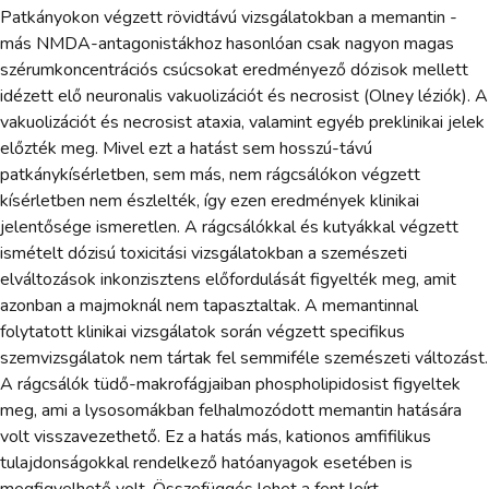
Patkányokon végzett rövidtávú vizsgálatokban a memantin -
más NMDA-antagonistákhoz hasonlóan csak nagyon magas
szérumkoncentrációs csúcsokat eredményező dózisok mellett
idézett elő neuronalis vakuolizációt és necrosist (Olney léziók). A
vakuolizációt és necrosist ataxia, valamint egyéb preklinikai jelek
előzték meg. Mivel ezt a hatást sem hosszú-távú
patkánykísérletben, sem más, nem rágcsálókon végzett
kísérletben nem észlelték, így ezen eredmények klinikai
jelentősége ismeretlen. A rágcsálókkal és kutyákkal végzett
ismételt dózisú toxicitási vizsgálatokban a szemészeti
elváltozások inkonzisztens előfordulását figyelték meg, amit
azonban a majmoknál nem tapasztaltak. A memantinnal
folytatott klinikai vizsgálatok során végzett specifikus
szemvizsgálatok nem tártak fel semmiféle szemészeti változást.
A rágcsálók tüdő-makrofágjaiban phospholipidosist figyeltek
meg, ami a lysosomákban felhalmozódott memantin hatására
volt visszavezethető. Ez a hatás más, kationos amfifilikus
tulajdonságokkal rendelkező hatóanyagok esetében is