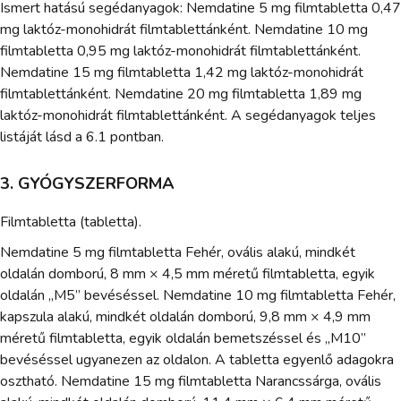
Ismert hatású segédanyagok: Nemdatine 5 mg filmtabletta 0,47
mg laktóz-monohidrát filmtablettánként. Nemdatine 10 mg
filmtabletta 0,95 mg laktóz-monohidrát filmtablettánként.
Nemdatine 15 mg filmtabletta 1,42 mg laktóz-monohidrát
filmtablettánként. Nemdatine 20 mg filmtabletta 1,89 mg
laktóz-monohidrát filmtablettánként. A segédanyagok teljes
listáját lásd a 6.1 pontban.
3. GYÓGYSZERFORMA
Filmtabletta (tabletta).
Nemdatine 5 mg filmtabletta Fehér, ovális alakú, mindkét
oldalán domború, 8 mm × 4,5 mm méretű filmtabletta, egyik
oldalán „M5” bevéséssel. Nemdatine 10 mg filmtabletta Fehér,
kapszula alakú, mindkét oldalán domború, 9,8 mm × 4,9 mm
méretű filmtabletta, egyik oldalán bemetszéssel és „M10”
bevéséssel ugyanezen az oldalon. A tabletta egyenlő adagokra
osztható. Nemdatine 15 mg filmtabletta Narancssárga, ovális