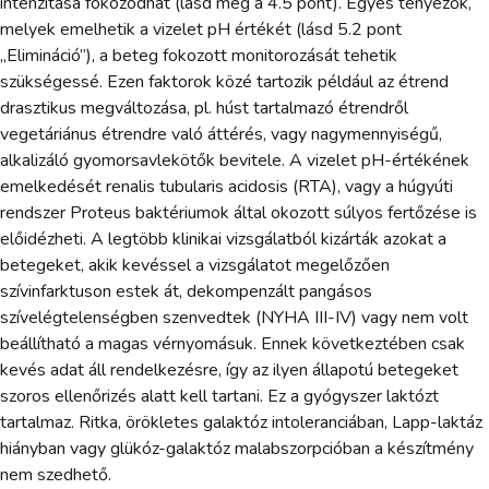
intenzitása fokozódhat (lásd még a 4.5 pont). Egyes tényezők,
melyek emelhetik a vizelet pH értékét (lásd 5.2 pont
„Elimináció”), a beteg fokozott monitorozását tehetik
szükségessé. Ezen faktorok közé tartozik például az étrend
drasztikus megváltozása, pl. húst tartalmazó étrendről
vegetáriánus étrendre való áttérés, vagy nagymennyiségű,
alkalizáló gyomorsavlekötők bevitele. A vizelet pH-értékének
emelkedését renalis tubularis acidosis (RTA), vagy a húgyúti
rendszer Proteus baktériumok által okozott súlyos fertőzése is
előidézheti. A legtöbb klinikai vizsgálatból kizárták azokat a
betegeket, akik kevéssel a vizsgálatot megelőzően
szívinfarktuson estek át, dekompenzált pangásos
szívelégtelenségben szenvedtek (NYHA III-IV) vagy nem volt
beállítható a magas vérnyomásuk. Ennek következtében csak
kevés adat áll rendelkezésre, így az ilyen állapotú betegeket
szoros ellenőrizés alatt kell tartani. Ez a gyógyszer laktózt
tartalmaz. Ritka, örökletes galaktóz intoleranciában, Lapp-laktáz
hiányban vagy glükóz-galaktóz malabszorpcióban a készítmény
nem szedhető.