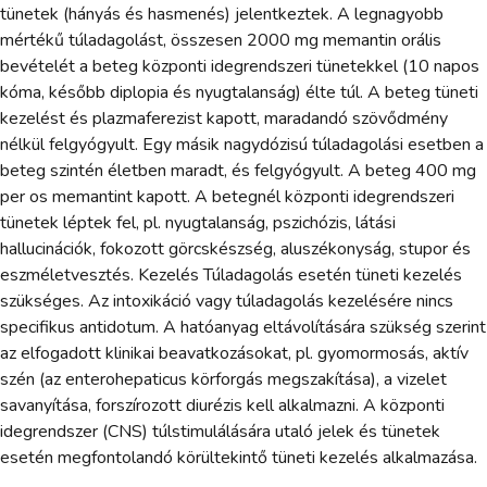
tünetek (hányás és hasmenés) jelentkeztek. A legnagyobb
mértékű túladagolást, összesen 2000 mg memantin orális
bevételét a beteg központi idegrendszeri tünetekkel (10 napos
kóma, később diplopia és nyugtalanság) élte túl. A beteg tüneti
kezelést és plazmaferezist kapott, maradandó szövődmény
nélkül felgyógyult. Egy másik nagydózisú túladagolási esetben a
beteg szintén életben maradt, és felgyógyult. A beteg 400 mg
per os memantint kapott. A betegnél központi idegrendszeri
tünetek léptek fel, pl. nyugtalanság, pszichózis, látási
hallucinációk, fokozott görcskészség, aluszékonyság, stupor és
eszméletvesztés. Kezelés Túladagolás esetén tüneti kezelés
szükséges. Az intoxikáció vagy túladagolás kezelésére nincs
specifikus antidotum. A hatóanyag eltávolítására szükség szerint
az elfogadott klinikai beavatkozásokat, pl. gyomormosás, aktív
szén (az enterohepaticus körforgás megszakítása), a vizelet
savanyítása, forszírozott diurézis kell alkalmazni. A központi
idegrendszer (CNS) túlstimulálására utaló jelek és tünetek
esetén megfontolandó körültekintő tüneti kezelés alkalmazása.