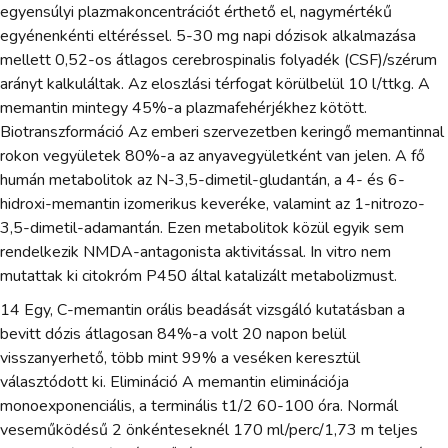
egyensúlyi plazmakoncentrációt érthető el, nagymértékű
egyénenkénti eltéréssel. 5-30 mg napi dózisok alkalmazása
mellett 0,52-os átlagos cerebrospinalis folyadék (CSF)/szérum
arányt kalkuláltak. Az eloszlási térfogat körülbelül 10 l/ttkg. A
memantin mintegy 45%-a plazmafehérjékhez kötött.
Biotranszformáció Az emberi szervezetben keringő memantinnal
rokon vegyületek 80%-a az anyavegyületként van jelen. A fő
humán metabolitok az N-3,5-dimetil-gludantán, a 4- és 6-
hidroxi-memantin izomerikus keveréke, valamint az 1-nitrozo-
3,5-dimetil-adamantán. Ezen metabolitok közül egyik sem
rendelkezik NMDA-antagonista aktivitással. In vitro nem
mutattak ki citokróm P450 által katalizált metabolizmust.
14 Egy, C-memantin orális beadását vizsgáló kutatásban a
bevitt dózis átlagosan 84%-a volt 20 napon belül
visszanyerhető, több mint 99% a veséken keresztül
választódott ki. Elimináció A memantin eliminációja
monoexponenciális, a terminális t1/2 60-100 óra. Normál
veseműködésű 2 önkénteseknél 170 ml/perc/1,73 m teljes