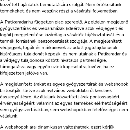
közzétett ajánlatok bemutatására szolgál. Nem értékesítünk
termékeket, és nem veszünk részt a vásárlási folyamatban.
A Patikaradar.hu független piaci szereplő. Az oldalon megjelenő
gyógyszertárak és webáruházak (ideértve azok védjegyeit és
logóit) megjelenítése kizárólag a vásárlók tájékoztatását és a
termék forrásának beazonosítását szolgálja. A megjelenített
védjegyek, logók és márkanevek az adott jogtulajdonosok
kizárólagos tulajdonát képezik, és nem utalnak a Patikaradar és
a védjegy tulajdonosa közötti hivatalos partnerségre,
támogatásra vagy egyéb üzleti kapcsolatra, kivéve, ha ez
kifejezetten jelölve van.
A megjelenített árakat az egyes gyógyszertárak és webshopok
biztosítják, illetve azok nyilvános weboldalairól kerülnek
összegyűjtésre. Az általunk közvetített árak pontosságáért,
érvényességéért, valamint az egyes termékek elérhetőségéért
sem gyógyszertárakban, sem webshopokban felelősséget nem
vállalunk.
A webshopok árai dinamikusan változhatnak, ezért kérjük,