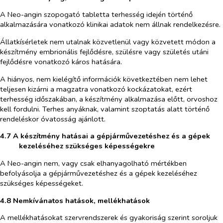
A Neo-angin szopogató tabletta terhesség idején történő
alkalmazására vonatkozó klinikai adatok nem állnak rendelkezésre.
Állatkísérletek nem utalnak közvetlenül vagy közvetett módon a
készítmény embrionális fejlődésre, szülésre vagy születés utáni
fejlődésre vonatkozó káros hatására.
A hiányos, nem kielégítő információk következtében nem lehet
teljesen kizárni a magzatra vonatkozó kockázatokat, ezért
terhesség időszakában, a készítmény alkalmazása előtt, orvoshoz
kell fordulni. Terhes anyáknak, valamint szoptatás alatt történő
rendeléskor óvatosság ajánlott.
4.7 A készítmény hatásai a gépjárművezetéshez és a gépek
kezeléséhez szükséges képességekre
A Neo-angin nem, vagy csak elhanyagolható mértékben
befolyásolja a gépjárművezetéshez és a gépek kezeléséhez
szükséges képességeket.
4.8 Nemkívánatos hatások, mellékhatások
A mellékhatásokat szervrendszerek és gyakoriság szerint soroljuk