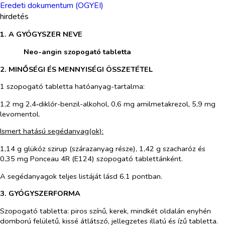
Eredeti dokumentum (OGYEI)
hirdetés
1. A GYÓGYSZER NEVE
​
Neo-angin szopogató tabletta
2. MINŐSÉGI ÉS MENNYISÉGI ÖSSZETÉTEL
1 szopogató tabletta hatóanyag-tartalma:
1,2 mg 2,4‑diklór-benzil-alkohol, 0,6 mg amilmetakrezol, 5,9 mg
levomentol.
Ismert hatású segédanyag(ok):
1,14 g glükóz szirup (szárazanyag része), 1,42 g szacharóz és
0,35 mg Ponceau 4R (E124) szopogató tablettánként.
A segédanyagok teljes listáját lásd 6.1 pontban.
3. GYÓGYSZERFORMA
Szopogató tabletta: piros színű, kerek, mindkét oldalán enyhén
domború felületű, kissé átlátszó, jellegzetes illatú és ízű tabletta.