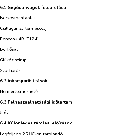
6.1 Segédanyagok felsorolása
Borsosmentaolaj
Csillagánizs termésolaj
Ponceau 4R (E124)
Borkősav
Glükóz szirup
Szacharóz
6.2 Inkompatibilitások
Nem értelmezhető.
6.3 Felhasználhatósági időtartam
5 év
6.4 Különleges tárolási előírások
Legfeljebb 25
C‑on tárolandó.
