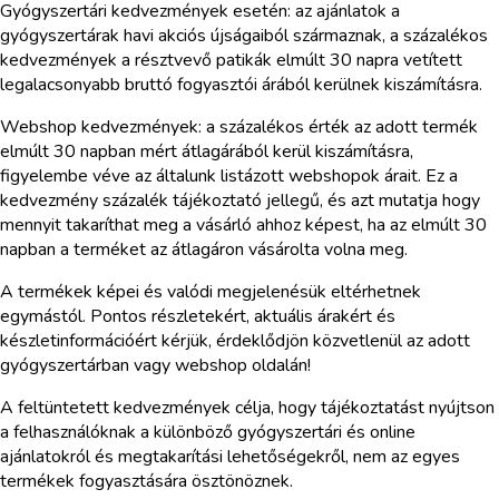
Gyógyszertári kedvezmények esetén: az ajánlatok a
gyógyszertárak havi akciós újságaiból származnak, a százalékos
kedvezmények a résztvevő patikák elmúlt 30 napra vetített
legalacsonyabb bruttó fogyasztói árából kerülnek kiszámításra.
Webshop kedvezmények: a százalékos érték az adott termék
elmúlt 30 napban mért átlagárából kerül kiszámításra,
figyelembe véve az általunk listázott webshopok árait. Ez a
kedvezmény százalék tájékoztató jellegű, és azt mutatja hogy
mennyit takaríthat meg a vásárló ahhoz képest, ha az elmúlt 30
napban a terméket az átlagáron vásárolta volna meg.
A termékek képei és valódi megjelenésük eltérhetnek
egymástól. Pontos részletekért, aktuális árakért és
készletinformációért kérjük, érdeklődjön közvetlenül az adott
gyógyszertárban vagy webshop oldalán!
A feltüntetett kedvezmények célja, hogy tájékoztatást nyújtson
a felhasználóknak a különböző gyógyszertári és online
ajánlatokról és megtakarítási lehetőségekről, nem az egyes
termékek fogyasztására ösztönöznek.