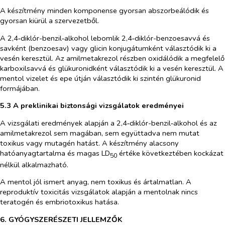
A készítmény minden komponense gyorsan abszorbeálódik és
gyorsan kiürül a szervezetből.
A 2,4‑diklór-benzil‑alkohol lebomlik 2,4‑diklór-benzoesavvá és
savként (benzoesav) vagy glicin konjugátumként választódik ki a
vesén keresztül. Az amilmetakrezol részben oxidálódik a megfelelő
karboxilsavvá és glükuronidként választódik ki a vesén keresztül. A
mentol vizelet és epe útján választódik ki szintén glükuronid
formájában.
5.3 A preklinikai biztonsági vizsgálatok eredményei
A vizsgálati eredmények alapján a 2,4‑diklór-benzil‑alkohol és az
amilmetakrezol sem magában, sem együttadva nem mutat
toxikus vagy mutagén hatást. A készítmény alacsony
hatóanyagtartalma és magas LD
értéke következtében kockázat
50
nélkül alkalmazható.
A mentol jól ismert anyag, nem toxikus és ártalmatlan. A
reproduktív toxicitás vizsgálatok alapján a mentolnak nincs
teratogén és embriotoxikus hatása.
6. GYÓGYSZERÉSZETI JELLEMZŐK