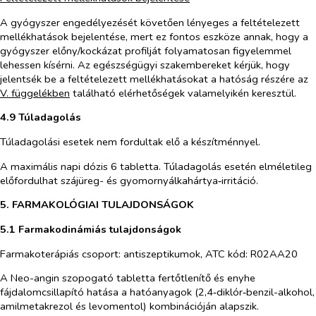
A gyógyszer engedélyezését követően lényeges a feltételezett
mellékhatások bejelentése, mert ez fontos eszköze annak, hogy a
gyógyszer előny/kockázat profilját folyamatosan figyelemmel
lehessen kísérni. Az egészségügyi szakembereket kérjük, hogy
jelentsék be a feltételezett mellékhatásokat a hatóság részére az
V. függelékben
található elérhetőségek valamelyikén keresztül.
4.9 Túladagolás
Túladagolási esetek nem fordultak elő a készítménnyel.
A maximális napi dózis 6 tabletta. Túladagolás esetén elméletileg
előfordulhat szájüreg- és gyomornyálkahártya‑irritáció.
5. FARMAKOLÓGIAI TULAJDONSÁGOK
5.1 Farmakodinámiás tulajdonságok
Farmakoterápiás csoport: antiszeptikumok, ATC kód: R02AA20
A Neo-angin szopogató tabletta fertőtlenítő és enyhe
fájdalomcsillapító hatása a hatóanyagok (2,4‑diklór‑benzil-alkohol,
amilmetakrezol és levomentol) kombinációján alapszik.