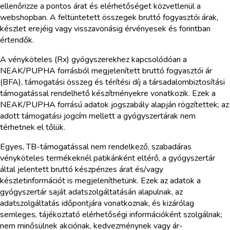
ellenőrizze a pontos árat és elérhetőséget közvetlenül a
webshopban. A feltüntetett összegek bruttó fogyasztói árak,
készlet erejéig vagy visszavonásig érvényesek és forintban
értendők.
A vényköteles (Rx) gyógyszerekhez kapcsolódóan a
NEAK/PUPHA forrásból megjelenített bruttó fogyasztói ár
(BFA), támogatási összeg és térítési díj a társadalombiztosítási
támogatással rendelhető készítményekre vonatkozik. Ezek a
NEAK/PUPHA forrású adatok jogszabály alapján rögzítettek; az
adott támogatási jogcím mellett a gyógyszertárak nem
térhetnek el tőlük.
Egyes, TB-támogatással nem rendelkező, szabadáras
vényköteles termékeknél patikánként eltérő, a gyógyszertár
által jelentett bruttó készpénzes árat és/vagy
készletinformációt is megjeleníthetünk. Ezek az adatok a
gyógyszertár saját adatszolgáltatásán alapulnak, az
adatszolgáltatás időpontjára vonatkoznak, és kizárólag
semleges, tájékoztató elérhetőségi információként szolgálnak;
nem minősülnek akciónak, kedvezménynek vagy ár-