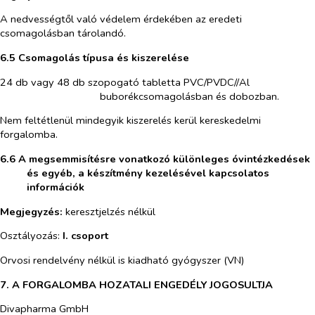
A nedvességtől való védelem érdekében az eredeti
csomagolásban tárolandó.
6.5 Csomagolás típusa és kiszerelése
24 db vagy 48 db szopogató tabletta PVC/PVDC//Al
buborékcsomagolásban és dobozban.
Nem feltétlenül mindegyik kiszerelés kerül kereskedelmi
forgalomba.
6.6 A megsemmisítésre vonatkozó különleges óvintézkedések
és egyéb, a készítmény kezelésével kapcsolatos
információk
Megjegyzés:
keresztjelzés nélkül
Osztályozás:
I. csoport
Orvosi rendelvény nélkül is kiadható gyógyszer (VN)
7. A FORGALOMBA HOZATALI ENGEDÉLY JOGOSULTJA
Divapharma GmbH