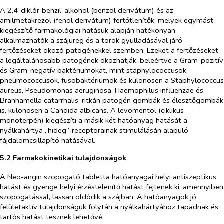
A 2,4-diklór‑benzil-alkohol (benzol derivátum) és az
amilmetakrezol (fenol derivátum) fertőtlenítők, melyek egymást
kiegészítő farmakológiai hatásuk alapján hatékonyan
alkalmazhatók a szájüreg és a torok gyulladásával járó
fertőzéseket okozó patogénekkel szemben. Ezeket a fertőzéseket
a legáltalánosabb patogének okozhatják, beleértve a Gram-pozitív
és Gram-negatív baktériumokat, mint staphylococcusok,
pneumococcusok, fusobaktériumok és különösen a
Staphylococcus
aureus
,
Pseudomonas aeruginosa, Haemophilus influenzae
és
Branhamella catarrhalis
; ritkán patogén gombák és élesztőgombák
is, különösen a
Candida albicans
. A levomentol (ciklikus
monoterpén) kiegészíti a másik két hatóanyag hatását a
nyálkahártya „hideg”‑receptorainak stimulálásán alapuló
fájdalomcsillapító hatásával.
5.2 Farmakokinetikai tulajdonságok
A Neo-angin szopogató tabletta hatóanyagai helyi antiszeptikus
hatást és gyenge helyi érzéstelenítő hatást fejtenek ki, amennyiben
szopogatással, lassan oldódik a szájban. A hatóanyagok jó
felületaktív tulajdonságuk folytán a nyálkahártyához tapadnak és
tartós hatást tesznek lehetővé.