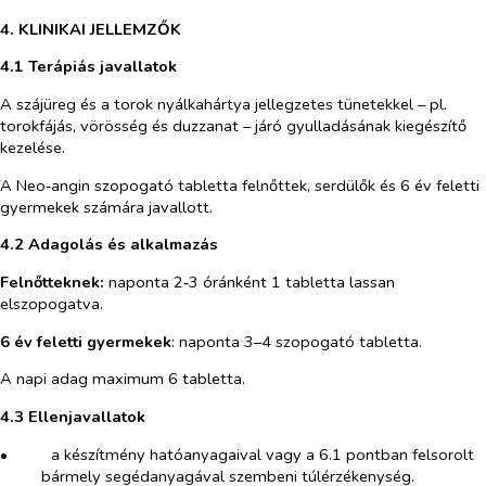
4. KLINIKAI JELLEMZŐK
4.1 Terápiás javallatok
A szájüreg és a torok nyálkahártya jellegzetes tünetekkel – pl.
torokfájás, vörösség és duzzanat – járó gyulladásának kiegészítő
kezelése.
A Neo‑angin szopogató tabletta felnőttek, serdülők és 6 év feletti
gyermekek számára javallott.
4.2 Adagolás és alkalmazás
Felnőtteknek:
naponta 2‑3 óránként 1 tabletta lassan
elszopogatva.
6 év feletti gyermekek
: naponta 3–4 szopogató tabletta.
A napi adag maximum 6 tabletta.
4.3 Ellenjavallatok
•​
a készítmény hatóanyagaival vagy a 6.1 pontban felsorolt
bármely segédanyagával szembeni túlérzékenység.