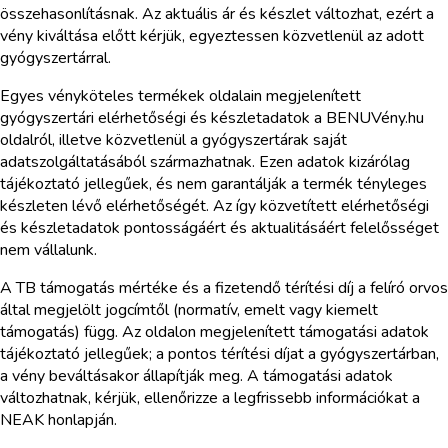
összehasonlításnak. Az aktuális ár és készlet változhat, ezért a
vény kiváltása előtt kérjük, egyeztessen közvetlenül az adott
gyógyszertárral.
Egyes vényköteles termékek oldalain megjelenített
gyógyszertári elérhetőségi és készletadatok a BENUVény.hu
oldalról, illetve közvetlenül a gyógyszertárak saját
adatszolgáltatásából származhatnak. Ezen adatok kizárólag
tájékoztató jellegűek, és nem garantálják a termék tényleges
készleten lévő elérhetőségét. Az így közvetített elérhetőségi
és készletadatok pontosságáért és aktualitásáért felelősséget
nem vállalunk.
A TB támogatás mértéke és a fizetendő térítési díj a felíró orvos
által megjelölt jogcímtől (normatív, emelt vagy kiemelt
támogatás) függ. Az oldalon megjelenített támogatási adatok
tájékoztató jellegűek; a pontos térítési díjat a gyógyszertárban,
a vény beváltásakor állapítják meg. A támogatási adatok
változhatnak, kérjük, ellenőrizze a legfrissebb információkat a
NEAK honlapján.