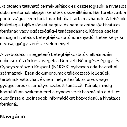
Az oldalon található termékleírások és összefoglalók a hivatalos
dokumentumok alapján kerültek összeállításra. Bár törekszünk a
pontosságra, ezen tartalmak hibákat tartalmazhatnak. A leírások
kizárólag a tájékozódást segítik, és nem tekinthetők hivatalos
forrásnak vagy egészségügyi tanácsadásnak. Kérdés esetén
mindig a hivatalos betegtájékoztató az irányadó, illetve kérje ki
orvosa, gyógyszerésze véleményét.
A weboldalon megjelenő betegtájékoztatók, alkalmazási
előírások és címkeszövegek a Nemzeti Népegészségügyi és
Gyógyszerészeti Központ (NNGYK) nyilvános adatbázisából
származnak. Ezen dokumentumok tájékoztató jellegűek,
tartalmuk változhat, és nem helyettesítik az orvos vagy
gyógyszerész személyre szabott tanácsát. Kérjük, mindig
konzultáljon szakemberrel a gyógyszerek használata előtt, és
ellenőrizze a legfrissebb információkat közvetlenül a hivatalos
forrásnál.
Navigáció