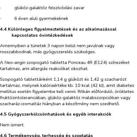
·​
glükóz-galaktóz felszívódási zavar
·​
6 éven aluli gyermekeknek
4.4 Különleges figyelmeztetések és az alkalmazással
kapcsolatos óvintézkedések
Amennyiben a tünetek 3 napon belül nem javulnak vagy
rosszabbodnak, más gyógyszerelés szükséges.
A Neo‑angin szopogató tabletta Ponceau 4R (E124) színezéket
tartalmaz, ami allergiás reakciókat okozhat.
Szopogató tablettánként 1,14 g glükózt és 1,42 g szacharózt
tartalmaz, melynek kalóriaértéke kb. 10 kcal (42 kJ), amit diabetes
mellitus esetén figyelembe kell venni. Ritkán előforduló, örökletes
fruktózintoleranciában, glükóz-galaktóz malabszorpcióban vagy
szacharáz-izomaltáz hiányban a készítmény nem szedhető.
4.5 Gyógyszerkölcsönhatások és egyéb interakciók
Nem ismert.
4.6 Termékenység, terhesség és szoptatás