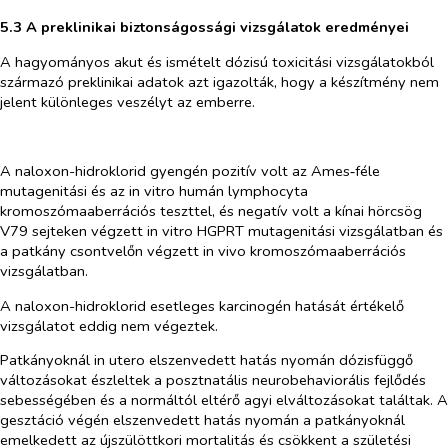
5.3 A preklinikai biztonságossági vizsgálatok eredményei
A hagyományos akut és ismételt dózisú toxicitási vizsgálatokból
származó preklinikai adatok azt igazolták, hogy a készítmény nem
jelent különleges veszélyt az emberre.
A naloxon-hidroklorid gyengén pozitív volt az Ames‑féle
mutagenitási és az
in vitro
humán lymphocyta
kromoszómaaberrációs teszttel, és negatív volt a kínai hörcsög
V79 sejteken végzett
in
vitro
HGPRT mutagenitási vizsgálatban és
a patkány csontvelőn végzett
in vivo
kromoszómaaberrációs
vizsgálatban.
A naloxon-hidroklorid esetleges karcinogén hatását értékelő
vizsgálatot eddig nem végeztek.
Patkányoknál
in utero
elszenvedett hatás nyomán dózisfüggő
változásokat észleltek a posztnatális neurobehaviorális fejlődés
sebességében és a normáltól eltérő agyi elváltozásokat találtak. A
gesztáció végén elszenvedett hatás nyomán a patkányoknál
emelkedett az újszülöttkori mortalitás és csökkent a születési