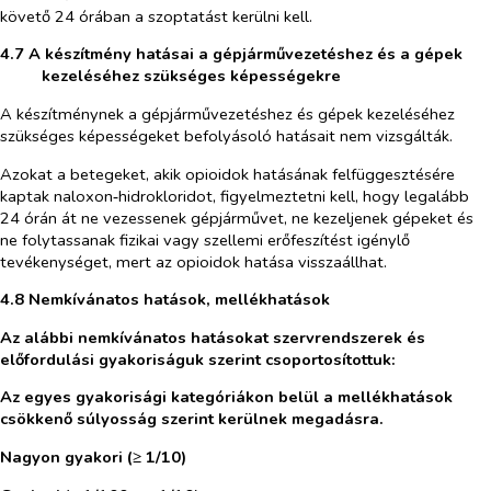
követő 24 órában a szoptatást kerülni kell.
4.7 A készítmény hatásai a gépjárművezetéshez és a gépek
kezeléséhez szükséges képességekre
A készítménynek a gépjárművezetéshez és gépek kezeléséhez
szükséges képességeket befolyásoló hatásait nem vizsgálták.
Azokat a betegeket, akik opioidok hatásának felfüggesztésére
kaptak naloxon‑hidrokloridot, figyelmeztetni kell, hogy legalább
24 órán át ne vezessenek gépjárművet, ne kezeljenek gépeket és
ne folytassanak fizikai vagy szellemi erőfeszítést igénylő
tevékenységet, mert az opioidok hatása visszaállhat.
4.8 Nemkívánatos hatások, mellékhatások
Az alábbi nemkívánatos hatásokat szervrendszerek és
előfordulási gyakoriságuk szerint csoportosítottuk:
Az egyes gyakorisági kategóriákon belül a mellékhatások
csökkenő súlyosság szerint kerülnek megadásra.
Nagyon gyakori (≥ 1/10)