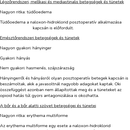
Légzőrendszeri, mellkasi és mediastinalis betegségek és tünetek
Nagyon ritka: tüdőoedema
Tüdőoedema a naloxon-hidroklorid posztoperatív alkalmazása
kapcsán is előfordult.
Emésztőrendszeri betegségek és tünetek
Nagyon gyakori: hányinger
Gyakori: hányás
Nem gyakori: hasmenés, szájszárazság
Hányingerről és hányásról olyan posztoperatív betegek kapcsán is
beszámoltak, akik a javasoltnál nagyobb adagokat kaptak. Oki
összefüggést azonban nem állapítottak meg és a tüneteket az
opioid hatás túl gyors antagonizálása is okozhatta.
A bőr és a bőr alatti szövet betegségei és tünetei
Nagyon ritka: erythema multiforme
Az erythema multiforme egy esete a naloxon-hidroklorid