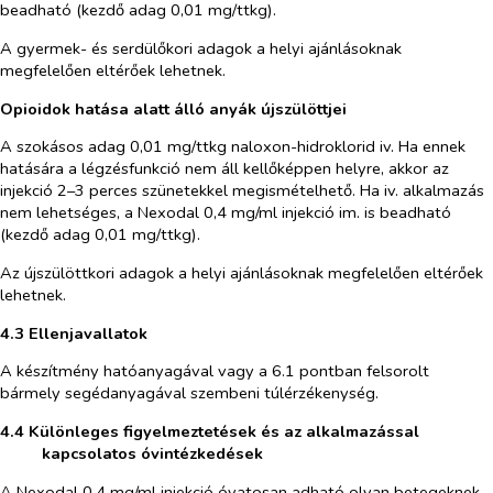
beadható (kezdő adag 0,01 mg/ttkg).
A gyermek- és serdülőkori adagok a helyi ajánlásoknak
megfelelően eltérőek lehetnek.
Opioidok hatása alatt álló anyák újszülöttjei
A szokásos adag 0,01 mg/ttkg naloxon-hidroklorid iv. Ha ennek
hatására a légzésfunkció nem áll kellőképpen helyre, akkor az
injekció 2–3 perces szünetekkel megismételhető. Ha iv. alkalmazás
nem lehetséges, a Nexodal 0,4 mg/ml injekció im. is beadható
(kezdő adag 0,01 mg/ttkg).
Az újszülöttkori adagok a helyi ajánlásoknak megfelelően eltérőek
lehetnek.
4.3 Ellenjavallatok
A készítmény hatóanyagával vagy a 6.1 pontban felsorolt
bármely segédanyagával szembeni túlérzékenység.
4.4 Különleges figyelmeztetések és az alkalmazással
kapcsolatos óvintézkedések
A Nexodal 0,4 mg/ml injekció óvatosan adható olyan betegeknek,