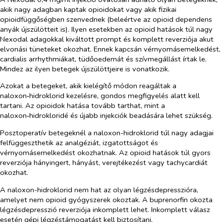
akik nagy adagban kaptak opioidokat vagy akik fizikai
opioidfüggőségben szenvednek (beleértve az opioid dependens
anyák újszülötteit is). Ilyen esetekben az opioid hatások túl nagy
Nexodal adagokkal kiváltott prompt és komplett reverziója akut
elvonási tüneteket okozhat. Ennek kapcsán vérnyomásemelkedést,
cardialis arrhythmiákat, tüdőoedemát és szívmegállást írtak le.
Mindez az ilyen betegek újszülöttjeire is vonatkozik.
Azokat a betegeket, akik kielégítő módon reagáltak a
naloxon‑hidroklorid kezelésre, gondos megfigyelés alatt kell
tartani. Az opioidok hatása tovább tarthat, mint a
naloxon‑hidrokloridé és újabb injekciók beadására lehet szükség.
Posztoperatív betegeknél a naloxon-hidroklorid túl nagy adagjai
felfüggeszthetik az analgéziát, izgatottságot és
vérnyomásemelkedést okozhatnak. Az opioid hatások túl gyors
reverziója hányingert, hányást, verejtékezést vagy tachycardiát
okozhat.
A naloxon-hidroklorid nem hat az olyan légzésdepresszióra,
amelyet nem opioid gyógyszerek okoztak. A buprenorfin okozta
légzésdepresszió reverziója inkomplett lehet. Inkomplett válasz
esetén gépi légzéstámogatást kell biztosítani.