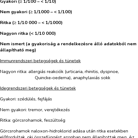
Gyakori (≥ 1/100 – < 1/10)
Nem gyakori (≥ 1/1000 – < 1/100)
Ritka (≥ 1/10 000 – < 1/1000)
Nagyon ritka (< 1/10 000)
Nem ismert (a gyakoriság a rendelkezésre álló adatokból nem
állapítható meg)
Immunrendszeri betegségek és tünetek
Nagyon ritka: allergiás reakciók (urticaria, rhinitis, dyspnoe,
Quincke‑oedema), anaphylaxiás sokk
Idegrendszeri betegségek és tünetek
Gyakori: szédülés, fejfájás
Nem gyakori: tremor, verejtékezés
Ritka: görcsrohamok, feszültség
Görcsrohamok naloxon-hidroklorid adása után ritka esetekben
előfordultak, oki összefüggést azonban nem állapítottak meg. Az