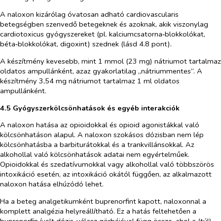
A naloxon kizárólag óvatosan adható cardiovascularis
betegségben szenvedő betegeknek és azoknak, akik viszonylag
cardiotoxicus gyógyszereket (pl. kalciumcsatorna‑blokkolókat,
béta‑blokkolókat, digoxint) szednek (lásd 4.8 pont).
A készítmény kevesebb, mint 1 mmol (23 mg) nátriumot tartalmaz
oldatos ampullánként, azaz gyakorlatilag „nátriummentes”. A
készítmény 3,54 mg nátriumot tartalmaz 1 ml oldatos
ampullánként.
4.5 Gyógyszerkölcsönhatások és egyéb interakciók
A naloxon hatása az opioidokkal és opioid agonistákkal való
kölcsönhatáson alapul. A naloxon szokásos dózisban nem lép
kölcsönhatásba a barbiturátokkal és a trankvillánsokkal. Az
alkohollal való kölcsönhatások adatai nem egyértelműek.
Opioidokkal és szedatívumokkal vagy alkohollal való többszörös
intoxikáció esetén, az intoxikáció okától függően, az alkalmazott
naloxon hatása elhúzódó lehet.
Ha a beteg analgetikumként buprenorfint kapott, naloxonnal a
komplett analgézia helyreállítható. Ez a hatás feltehetően a
buprenorfin ívelt dózis-válasz görbéjével függ össze, ahol a (túl)