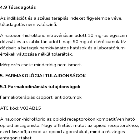
4.9 Túladagolás
Az indikációt és a széles terápiás indexet figyelembe véve,
túladagolás nem valószínű.
A naloxon-hidroklorid intravénásan adott 10 mg-os egyszeri
dózisát és a szubkután adott, napi 90 mg‑ot elérő kumulatív
dózisait a betegek nemkívánatos hatások és a laboratóriumi
értékek változása nélkül tolerálták.
Mérgezés esete mindeddig nem ismert.
5. FARMAKOLÓGIAI TULAJDONSÁGOK
5.1 Farmakodinámiás tulajdonságok
Farmakoterápiás csoport: antidotumok
ATC kód: V03AB15
A naloxon-hidroklorid az opioid receptorokon kompetitíven ható
opioid antagonista. Nagy affinitást mutat az opioid receptorokhoz,
ezért kiszorítja mind az opioid agonistákat, mind a részleges
antagonistákat.