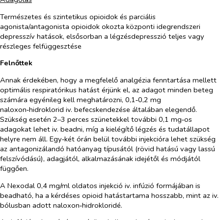
Természetes és szintetikus opioidok és parciális
agonista/antagonista opioidok okozta központi idegrendszeri
depresszív hatások, elsősorban a légzésdepresszió teljes vagy
részleges felfüggesztése
Felnőttek
Annak érdekében, hogy a megfelelő analgézia fenntartása mellett
optimális respiratórikus hatást érjünk el, az adagot minden beteg
számára egyénileg kell meghatározni, 0,1‑0,2 mg
naloxon‑hidroklorid iv. befecskendezése általában elegendő.
Szükség esetén 2–3 perces szünetekkel további 0,1 mg‑os
adagokat lehet iv. beadni, míg a kielégítő légzés és tudatállapot
helyre nem áll. Egy‑két órán belül további injekcióra lehet szükség
az antagonizálandó hatóanyag típusától (rövid hatású vagy lassú
felszívódású), adagjától, alkalmazásának idejétől és módjától
függően.
A Nexodal 0,4 mg/ml oldatos injekció iv. infúzió formájában is
beadható, ha a kérdéses opioid hatástartama hosszabb, mint az iv.
bólusban adott naloxon‑hidrokloridé.