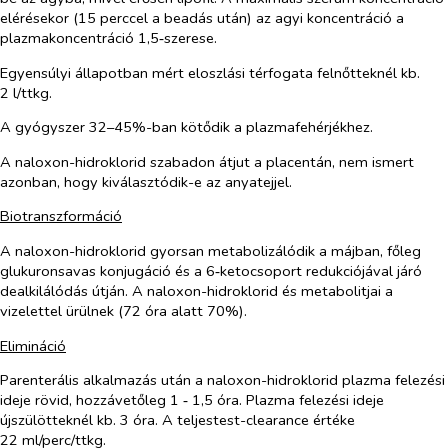
elérésekor (15 perccel a beadás után) az agyi koncentráció a
plazmakoncentráció 1,5‑szerese.
Egyensúlyi állapotban mért eloszlási térfogata felnőtteknél kb.
2 l/ttkg.
A gyógyszer 32–45%-ban kötődik a plazmafehérjékhez.
A naloxon-hidroklorid szabadon átjut a placentán, nem ismert
azonban, hogy kiválasztódik-e az anyatejjel.
Biotranszformáció
A naloxon-hidroklorid gyorsan metabolizálódik a májban, főleg
glukuronsavas konjugáció és a 6‑ketocsoport redukciójával járó
dealkilálódás útján. A naloxon-hidroklorid és metabolitjai a
vizelettel ürülnek (72 óra alatt 70%).
Elimináció
Parenterális alkalmazás után a naloxon-hidroklorid plazma felezési
ideje rövid, hozzávetőleg 1 ‑ 1,5 óra. Plazma felezési ideje
újszülötteknél kb. 3 óra. A teljestest-clearance értéke
22 ml/perc/ttkg.