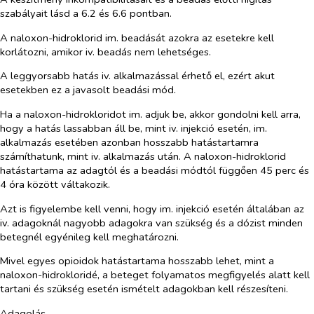
szabályait lásd a 6.2 és 6.6 pontban.
A naloxon-hidroklorid im. beadását azokra az esetekre kell
korlátozni, amikor iv. beadás nem lehetséges.
A leggyorsabb hatás iv. alkalmazással érhető el, ezért akut
esetekben ez a javasolt beadási mód.
Ha a naloxon-hidrokloridot im. adjuk be, akkor gondolni kell arra,
hogy a hatás lassabban áll be, mint iv. injekció esetén, im.
alkalmazás esetében azonban hosszabb hatástartamra
számíthatunk, mint iv. alkalmazás után. A naloxon-hidroklorid
hatástartama az adagtól és a beadási módtól függően 45 perc és
4 óra között váltakozik.
Azt is figyelembe kell venni, hogy im. injekció esetén általában az
iv. adagoknál nagyobb adagokra van szükség és a dózist minden
betegnél egyénileg kell meghatározni.
Mivel egyes opioidok hatástartama hosszabb lehet, mint a
naloxon-hidrokloridé, a beteget folyamatos megfigyelés alatt kell
tartani és szükség esetén ismételt adagokban kell részesíteni.
Adagolás