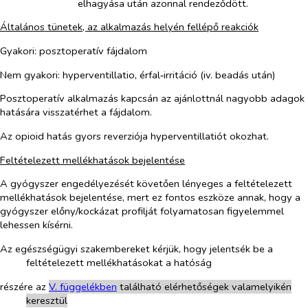
elhagyása után azonnal rendeződött.
Általános tünetek, az alkalmazás helyén fellépő reakciók
Gyakori: posztoperatív fájdalom
Nem gyakori: hyperventillatio, érfal‑irritáció (iv. beadás után)
Posztoperatív alkalmazás kapcsán az ajánlottnál nagyobb adagok
hatására visszatérhet a fájdalom.
Az opioid hatás gyors reverziója hyperventillatiót okozhat.
Feltételezett mellékhatások bejelentése
A gyógyszer engedélyezését követően lényeges a feltételezett
mellékhatások bejelentése, mert ez fontos eszköze annak, hogy a
gyógyszer előny/kockázat profilját folyamatosan figyelemmel
lehessen kísérni.
Az egészségügyi szakembereket kérjük, hogy jelentsék be a
feltételezett mellékhatásokat a hatóság
részére az
V. füg
g
elékben
található elérhetőségek valamelyikén
keresztül