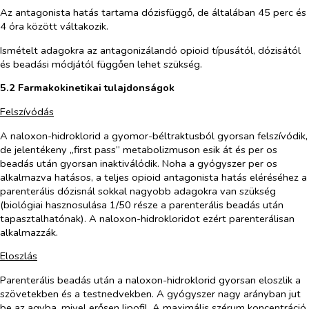
Az antagonista hatás tartama dózisfüggő, de általában 45 perc és
4 óra között váltakozik.
Ismételt adagokra az antagonizálandó opioid típusától, dózisától
és beadási módjától függően lehet szükség.
5.2 Farmakokinetikai tulajdonságok
Felszívódás
A naloxon-hidroklorid a gyomor-béltraktusból gyorsan felszívódik,
de jelentékeny „first pass” metabolizmuson esik át és
per os
beadás után gyorsan inaktiválódik. Noha a gyógyszer
per os
alkalmazva hatásos, a teljes opioid antagonista hatás eléréséhez a
parenterális dózisnál sokkal nagyobb adagokra van szükség
(biológiai hasznosulása 1/50 része a parenterális beadás után
tapasztalhatónak). A naloxon-hidrokloridot ezért parenterálisan
alkalmazzák.
Eloszlás
Parenterális beadás után a naloxon-hidroklorid gyorsan eloszlik a
szövetekben és a testnedvekben. A gyógyszer nagy arányban jut
be az agyba, mivel erősen lipofil. A maximális szérum koncentráció