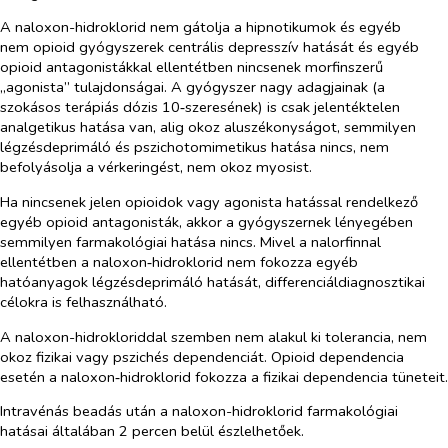
A naloxon-hidroklorid nem gátolja a hipnotikumok és egyéb
nem opioid gyógyszerek centrális depresszív hatását és egyéb
opioid antagonistákkal ellentétben nincsenek morfinszerű
„agonista” tulajdonságai. A gyógyszer nagy adagjainak (a
szokásos terápiás dózis 10‑szeresének) is csak jelentéktelen
analgetikus hatása van, alig okoz aluszékonyságot, semmilyen
légzésdeprimáló és pszichotomimetikus hatása nincs, nem
befolyásolja a vérkeringést, nem okoz myosist.
Ha nincsenek jelen opioidok vagy agonista hatással rendelkező
egyéb opioid antagonisták, akkor a gyógyszernek lényegében
semmilyen farmakológiai hatása nincs. Mivel a nalorfinnal
ellentétben a naloxon‑hidroklorid nem fokozza egyéb
hatóanyagok légzésdeprimáló hatását, differenciáldiagnosztikai
célokra is felhasználható.
A naloxon-hidrokloriddal szemben nem alakul ki tolerancia, nem
okoz fizikai vagy pszichés dependenciát. Opioid dependencia
esetén a naloxon‑hidroklorid fokozza a fizikai dependencia tüneteit.
Intravénás beadás után a naloxon-hidroklorid farmakológiai
hatásai általában 2 percen belül észlelhetőek.