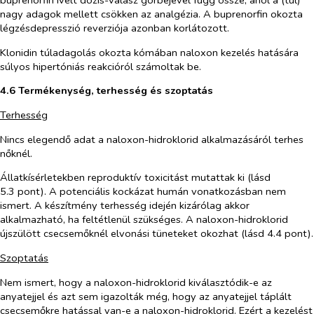
nagy adagok mellett csökken az analgézia. A buprenorfin okozta
légzésdepresszió reverziója azonban korlátozott.
Klonidin túladagolás okozta kómában naloxon kezelés hatására
súlyos hipertóniás reakcióról számoltak be.
4.6 Termékenység, terhesség és szoptatás
Terhesség
Nincs elegendő adat a naloxon-hidroklorid alkalmazásáról terhes
nőknél.
Állatkísérletekben reproduktív toxicitást mutattak ki (lásd
5.3 pont). A potenciális kockázat humán vonatkozásban nem
ismert. A készítmény terhesség idején kizárólag akkor
alkalmazható, ha feltétlenül szükséges. A naloxon-hidroklorid
újszülött csecsemőknél elvonási tüneteket okozhat (lásd 4.4 pont).
Szoptatás
Nem ismert, hogy a naloxon-hidroklorid kiválasztódik-e az
anyatejjel és azt sem igazolták még, hogy az anyatejjel táplált
csecsemőkre hatással van-e a naloxon-hidroklorid. Ezért a kezelést