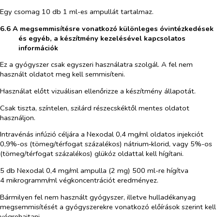
Egy csomag 10 db 1 ml-es ampullát tartalmaz.
6.6 A megsemmisítésre vonatkozó különleges óvintézkedések
és egyéb, a készítmény kezelésével kapcsolatos
információk
Ez a gyógyszer csak egyszeri használatra szolgál. A fel nem
használt oldatot meg kell semmisíteni.
Használat előtt vizuálisan ellenőrizze a készítmény állapotát.
Csak tiszta, színtelen, szilárd részecskéktől mentes oldatot
használjon.
Intravénás infúzió céljára a Nexodal 0,4 mg/ml oldatos injekciót
0,9%-os
(tömeg/térfogat százalékos
) nátrium‑klorid, vagy 5%-os
(tömeg/térfogat százalékos) glükóz oldattal kell hígítani.
5 db Nexodal 0,4 mg/ml ampulla (2 mg) 500 ml-re hígítva
4 mikrogramm/ml végkoncentrációt eredményez.
Bármilyen fel nem használt gyógyszer, illetve hulladékanyag
megsemmisítését a gyógyszerekre vonatkozó előírások szerint kell
végrehajtani.