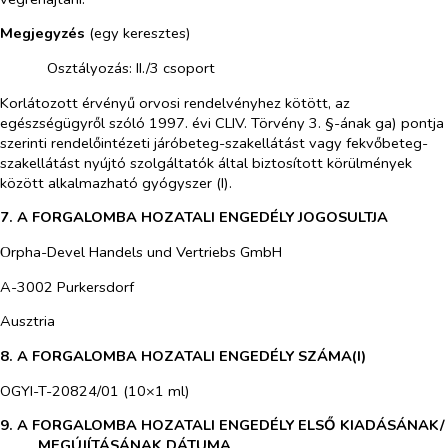
Megjegyzés
(egy keresztes)
​
Osztályozás: II./3 csoport
Korlátozott érvényű orvosi rendelvényhez kötött, az
egészségügyről szóló 1997. évi CLIV. Törvény 3. §-ának ga) pontja
szerinti rendelőintézeti járóbeteg-szakellátást vagy fekvőbeteg-
szakellátást nyújtó szolgáltatók által biztosított körülmények
között alkalmazható gyógyszer (I).
7. A FORGALOMBA HOZATALI ENGEDÉLY JOGOSULTJA
Οrpha-Devel Handels und Vertriebs GmbH
A-3002 Purkersdorf
Ausztria
8. A FORGALOMBA HOZATALI ENGEDÉLY SZÁMA(I)
OGYI-T-20824/01 (10×1 ml)
9. A FORGALOMBA HOZATALI ENGEDÉLY ELSŐ KIADÁSÁNAK/
MEGÚJÍTÁSÁNAK DÁTUMA