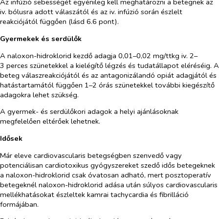
Az infúzió sebességét egyénileg kell meghatározni a betegnek az
iv. bólusra adott válaszától és az iv. infúzió során észlelt
reakciójától függően (lásd 6.6 pont).
Gyermekek és serdülők
A naloxon-hidroklorid kezdő adagja 0,01–0,02 mg/ttkg iv. 2–
3 perces szünetekkel a kielégítő légzés és tudatállapot eléréséig. A
beteg válaszreakciójától és az antagonizálandó opiát adagjától és
hatástartamától függően 1–2 órás szünetekkel további kiegészítő
adagokra lehet szükség.
A gyermek- és serdülőkori adagok a helyi ajánlásoknak
megfelelően eltérőek lehetnek.
Idősek
Már eleve cardiovascularis betegségben szenvedő vagy
potenciálisan cardiotoxikus gyógyszereket szedő idős betegeknek
a naloxon-hidroklorid csak óvatosan adható, mert posztoperatív
betegeknél naloxon-hidroklorid adása után súlyos cardiovascularis
mellékhatásokat észleltek kamrai tachycardia és fibrilláció
formájában.