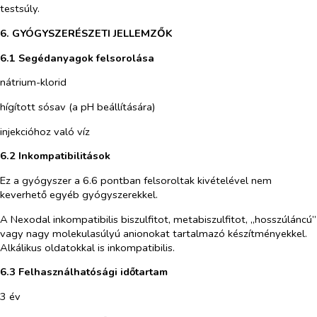
testsúly.
6. GYÓGYSZERÉSZETI JELLEMZŐK
6.1 Segédanyagok felsorolása
nátrium-klorid
hígított sósav (a pH beállítására)
injekcióhoz való víz
6.2 Inkompatibilitások
Ez a gyógyszer a 6.6 pontban felsoroltak kivételével nem
keverhető egyéb gyógyszerekkel.
A Nexodal inkompatibilis biszulfitot, metabiszulfitot, „hosszúláncú”
vagy nagy molekulasúlyú anionokat tartalmazó készítményekkel.
Alkálikus oldatokkal is inkompatibilis.
6.3 Felhasználhatósági időtartam
3 év