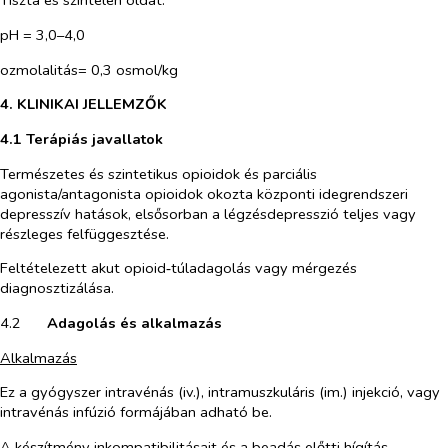
Tiszta és színtelen oldat.
pH = 3,0–4,0
ozmolalitás= 0,3 osmol/kg
4. KLINIKAI JELLEMZŐK
4.1 Terápiás javallatok
Természetes és szintetikus opioidok és parciális
agonista/antagonista opioidok okozta központi idegrendszeri
depresszív hatások, elsősorban a légzésdepresszió teljes vagy
részleges felfüggesztése.
Feltételezett akut opioid‑túladagolás vagy mérgezés
diagnosztizálása.
4.2​
Adagolás és alkalmazás
Alkalmazás
Ez a gyógyszer intravénás (iv.), intramuszkuláris (im.) injekció, vagy
intravénás infúzió formájában adható be.
A készítmény inkompatibilitásait és a beadás előtti hígítás