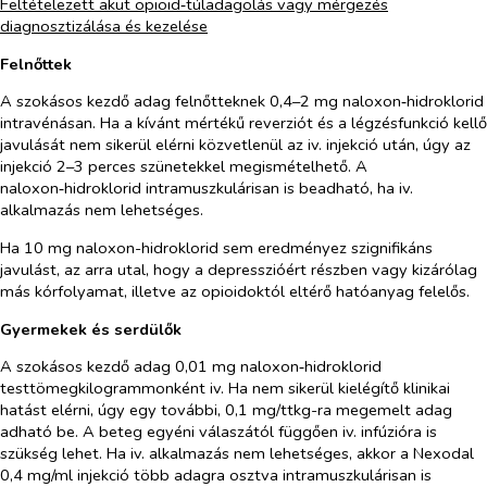
Feltételezett akut opioid‑túladagolás vagy mérgezés
diagnosztizálása és kezelése
Felnőttek
A szokásos kezdő adag felnőtteknek 0,4–2 mg naloxon‑hidroklorid
intravénásan. Ha a kívánt mértékű reverziót és a légzésfunkció kellő
javulását nem sikerül elérni közvetlenül az iv. injekció után, úgy az
injekció 2–3 perces szünetekkel megismételhető. A
naloxon‑hidroklorid intramuszkulárisan is beadható, ha iv.
alkalmazás nem lehetséges.
Ha 10 mg naloxon-hidroklorid sem eredményez szignifikáns
javulást, az arra utal, hogy a depresszióért részben vagy kizárólag
más kórfolyamat, illetve az opioidoktól eltérő hatóanyag felelős.
Gyermekek és serdülők
A szokásos kezdő adag 0,01 mg naloxon‑hidroklorid
testtömegkilogrammonként iv. Ha nem sikerül kielégítő klinikai
hatást elérni, úgy egy további, 0,1 mg/ttkg-ra megemelt adag
adható be. A beteg egyéni válaszától függően iv. infúzióra is
szükség lehet. Ha iv. alkalmazás nem lehetséges, akkor a Nexodal
0,4 mg/ml injekció több adagra osztva intramuszkulárisan is