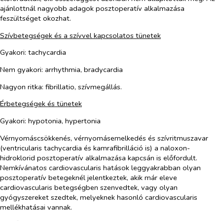
ajánlottnál nagyobb adagok posztoperatív alkalmazása
feszültséget okozhat.
Szívbetegségek és a szívvel kapcsolatos tünetek
Gyakori: tachycardia
Nem gyakori: arrhythmia, bradycardia
Nagyon ritka: fibrillatio, szívmegállás.
Érbetegségek és tünetek
Gyakori: hypotonia, hypertonia
Vérnyomáscsökkenés, vérnyomásemelkedés és szívritmuszavar
(ventricularis tachycardia és kamrafibrilláció is) a naloxon-
hidroklorid posztoperatív alkalmazása kapcsán is előfordult.
Nemkívánatos cardiovascularis hatások leggyakrabban olyan
posztoperatív betegeknél jelentkeztek, akik már eleve
cardiovascularis betegségben szenvedtek, vagy olyan
gyógyszereket szedtek, melyeknek hasonló cardiovascularis
mellékhatásai vannak.