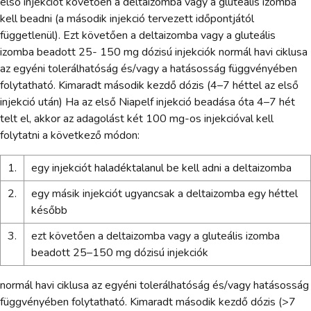
első injekciót követően a deltaizomba vagy a gluteális izomba
kell beadni (a második injekció tervezett időpontjától
függetlenül). Ezt követően a deltaizomba vagy a gluteális
izomba beadott 25- 150 mg dózisú injekciók normál havi ciklusa
az egyéni tolerálhatóság és/vagy a hatásosság függvényében
folytatható. Kimaradt második kezdő dózis (4–7 héttel az első
injekció után) Ha az első Niapelf injekció beadása óta 4–7 hét
telt el, akkor az adagolást két 100 mg-os injekcióval kell
folytatni a következő módon:
1.
egy injekciót haladéktalanul be kell adni a deltaizomba
2.
egy másik injekciót ugyancsak a deltaizomba egy héttel
később
3.
ezt követően a deltaizomba vagy a gluteális izomba
beadott 25–150 mg dózisú injekciók
normál havi ciklusa az egyéni tolerálhatóság és/vagy hatásosság
függvényében folytatható. Kimaradt második kezdő dózis (>7