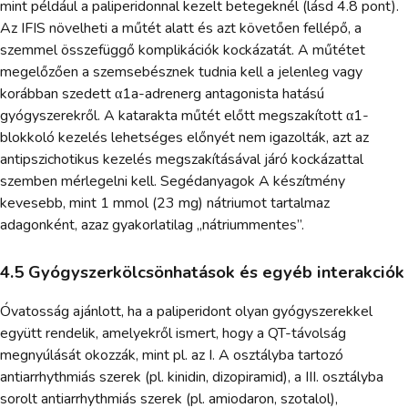
mint például a paliperidonnal kezelt betegeknél (lásd 4.8 pont).
Az IFIS növelheti a műtét alatt és azt követően fellépő, a
szemmel összefüggő komplikációk kockázatát. A műtétet
megelőzően a szemsebésznek tudnia kell a jelenleg vagy
korábban szedett α1a-adrenerg antagonista hatású
gyógyszerekről. A katarakta műtét előtt megszakított α1-
blokkoló kezelés lehetséges előnyét nem igazolták, azt az
antipszichotikus kezelés megszakításával járó kockázattal
szemben mérlegelni kell. Segédanyagok A készítmény
kevesebb, mint 1 mmol (23 mg) nátriumot tartalmaz
adagonként, azaz gyakorlatilag „nátriummentes”.
4.5 Gyógyszerkölcsönhatások és egyéb interakciók
Óvatosság ajánlott, ha a paliperidont olyan gyógyszerekkel
együtt rendelik, amelyekről ismert, hogy a QT-távolság
megnyúlását okozzák, mint pl. az I. A osztályba tartozó
antiarrhythmiás szerek (pl. kinidin, dizopiramid), a III. osztályba
sorolt antiarrhythmiás szerek (pl. amiodaron, szotalol),