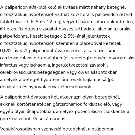
A paliperidon alfa-blokkoló aktivitása miatt néhány betegnél
ortosztatikus hypotensiót válthat ki. Az oralis paliperidon retard
tablettával (3, 6, 9 és 12 mg) végzett három, placebokontrollos,
6 hetes, fix dózisú vizsgálat összesített adatai alapján az oralis
paliperidonnal kezelt betegek 2,5%-ánál jelentettek
ortosztatikus hypotensiót, szemben a placebóval kezeltek
0,8%-ával. A paliperidont óvatosan kell alkalmazni ismert
cardiovascularis betegségben (pl. szívelégtelenség, myocardialis
infarctus vagy ischaemia, ingerületvezetési zavarok),
cerebrovascularis betegségben vagy olyan állapotokban,
amelyek a beteget hypotensióra teszik hajlamossá (pl.
dehidráció és hypovolaemia). Görcsrohamok
A paliperidont óvatosan kell alkalmazni olyan betegeknél,
akiknek kórtörténetében görcsrohamok fordultak elő, vagy
egyéb olyan állapotokban, amelyek potenciálisan csökkentik a
görcsküszöböt. Vesekárosodás
Vesekárosodásban szenvedő betegeknél a paliperidon