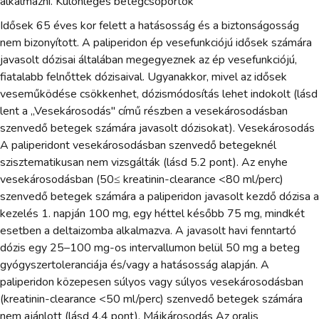
alkalmazni. Különleges betegcsoportok
Idősek 65 éves kor felett a hatásosság és a biztonságosság
nem bizonyított. A paliperidon ép vesefunkciójú idősek számára
javasolt dózisai általában megegyeznek az ép vesefunkciójú,
fiatalabb felnőttek dózisaival. Ugyanakkor, mivel az idősek
veseműködése csökkenhet, dózismódosítás lehet indokolt (lásd
lent a „Vesekárosodás" című részben a vesekárosodásban
szenvedő betegek számára javasolt dózisokat). Vesekárosodás
A paliperidont vesekárosodásban szenvedő betegeknél
szisztematikusan nem vizsgálták (lásd 5.2 pont). Az enyhe
vesekárosodásban (50≤ kreatinin-clearance <80 ml/perc)
szenvedő betegek számára a paliperidon javasolt kezdő dózisa a
kezelés 1. napján 100 mg, egy héttel később 75 mg, mindkét
esetben a deltaizomba alkalmazva. A javasolt havi fenntartó
dózis egy 25–100 mg-os intervallumon belül 50 mg a beteg
gyógyszertoleranciája és/vagy a hatásosság alapján. A
paliperidon közepesen súlyos vagy súlyos vesekárosodásban
(kreatinin-clearance <50 ml/perc) szenvedő betegek számára
nem ajánlott (lásd 4.4 pont). Májkárosodás Az oralis