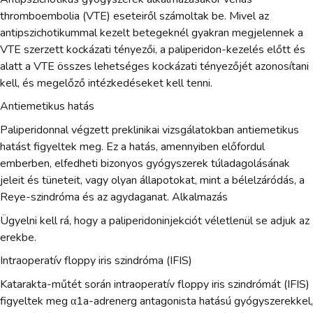
thromboembolia (VTE) eseteiről számoltak be. Mivel az
antipszichotikummal kezelt betegeknél gyakran megjelennek a
VTE szerzett kockázati tényezői, a paliperidon-kezelés előtt és
alatt a VTE összes lehetséges kockázati tényezőjét azonosítani
kell, és megelőző intézkedéseket kell tenni.
Antiemetikus hatás
Paliperidonnal végzett preklinikai vizsgálatokban antiemetikus
hatást figyeltek meg. Ez a hatás, amennyiben előfordul
emberben, elfedheti bizonyos gyógyszerek túladagolásának
jeleit és tüneteit, vagy olyan állapotokat, mint a bélelzáródás, a
Reye-szindróma és az agydaganat. Alkalmazás
Ügyelni kell rá, hogy a paliperidoninjekciót véletlenül se adjuk az
erekbe.
Intraoperatív floppy iris szindróma (IFIS)
Katarakta-műtét során intraoperatív floppy iris szindrómát (IFIS)
figyeltek meg α1a-adrenerg antagonista hatású gyógyszerekkel,