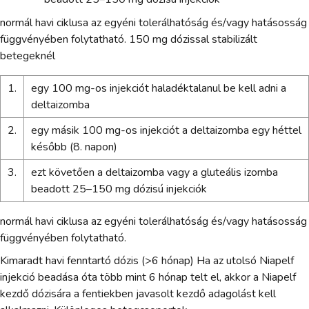
normál havi ciklusa az egyéni tolerálhatóság és/vagy hatásosság
függvényében folytatható. 150 mg dózissal stabilizált
betegeknél
1.
egy 100 mg-os injekciót haladéktalanul be kell adni a
deltaizomba
2.
egy másik 100 mg-os injekciót a deltaizomba egy héttel
később (8. napon)
3.
ezt követően a deltaizomba vagy a gluteális izomba
beadott 25–150 mg dózisú injekciók
normál havi ciklusa az egyéni tolerálhatóság és/vagy hatásosság
függvényében folytatható.
Kimaradt havi fenntartó dózis (>6 hónap) Ha az utolsó Niapelf
injekció beadása óta több mint 6 hónap telt el, akkor a Niapelf
kezdő dózisára a fentiekben javasolt kezdő adagolást kell