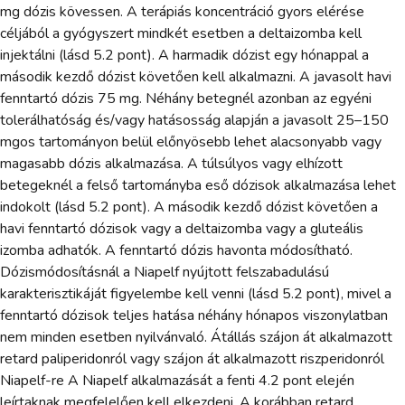
mg dózis kövessen. A terápiás koncentráció gyors elérése
céljából a gyógyszert mindkét esetben a deltaizomba kell
injektálni (lásd 5.2 pont). A harmadik dózist egy hónappal a
második kezdő dózist követően kell alkalmazni. A javasolt havi
fenntartó dózis 75 mg. Néhány betegnél azonban az egyéni
tolerálhatóság és/vagy hatásosság alapján a javasolt 25–150
mgos tartományon belül előnyösebb lehet alacsonyabb vagy
magasabb dózis alkalmazása. A túlsúlyos vagy elhízott
betegeknél a felső tartományba eső dózisok alkalmazása lehet
indokolt (lásd 5.2 pont). A második kezdő dózist követően a
havi fenntartó dózisok vagy a deltaizomba vagy a gluteális
izomba adhatók. A fenntartó dózis havonta módosítható.
Dózismódosításnál a Niapelf nyújtott felszabadulású
karakterisztikáját figyelembe kell venni (lásd 5.2 pont), mivel a
fenntartó dózisok teljes hatása néhány hónapos viszonylatban
nem minden esetben nyilvánvaló. Átállás szájon át alkalmazott
retard paliperidonról vagy szájon át alkalmazott riszperidonról
Niapelf-re A Niapelf alkalmazását a fenti 4.2 pont elején
leírtaknak megfelelően kell elkezdeni. A korábban retard