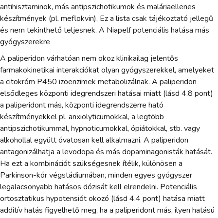
antihisztaminok, más antipszichotikumok és maláriaellenes
készítmények (pl. meflokvin). Ez a lista csak tájékoztató jellegű
és nem tekinthető teljesnek. A Niapelf potenciális hatása más
gyógyszerekre
A paliperidon várhatóan nem okoz klinikailag jelentős
farmakokinetikai interakciókat olyan gyógyszerekkel, amelyeket
a citokróm P450 izoenzimek metabolizálnak. A paliperidon
elsődleges központi idegrendszeri hatásai miatt (lásd 4.8 pont)
a paliperidont más, központi idegrendszerre ható
készítményekkel pl. anxiolyticumokkal, a legtöbb
antipszichotikummal, hypnoticumokkal, ópiátokkal, stb. vagy
alkohollal együtt óvatosan kell alkalmazni. A paliperidon
antagonizálhatja a levodopa és más dopaminagonisták hatását.
Ha ezt a kombinációt szükségesnek ítélik, különösen a
Parkinson-kór végstádiumában, minden egyes gyógyszer
legalacsonyabb hatásos dózisát kell elrendelni. Potenciális
ortosztatikus hypotensiót okozó (lásd 4.4 pont) hatása miatt
additív hatás figyelhető meg, ha a paliperidont más, ilyen hatású