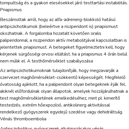
tompultság és a gyakori elesésekkel járó testtartási instabilitás.
Priapismus
Beszámoltak arról, hogy az alfa-adrenerg-blokkoló hatású
antipszichotikumok (beleértve a riszperidont is) priapismust
okozhatnak. A forgalomba hozatalt követően oralis
paliperidonnal, a riszperidon aktív metabolitjával kapcsolatban is
jelentettek priapismust. A betegeket figyelmeztetni kell, hogy
kérjenek sürgősségi orvosi ellátást, ha a priapismus 4 órán belül
nem múlik el. A testhőmérséklet szabályozása
Az antipszichotikumoknak tulajdonítják, hogy megzavarják a
szervezet maghőmérséklet-csökkentő képességét. Megfelelő
óvatosság ajánlott, ha a paliperidont olyan betegeknek írják fel,
akiknél előfordulnak olyan állapotok, amelyek hozzájárulhatnak a
test maghőmérsékletének emelkedéséhez, mint pl. kimerítő
testedzés, extrém hőexpozíció, antikolinerg aktivitással
rendelkező gyógyszerek egyidejű szedése vagy dehidráltság.
Vénás thromboembolia
Antipszichotikus gyógyszerek alkalmazásakor vénás