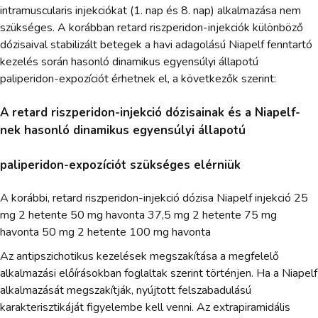
intramuscularis injekciókat (1. nap és 8. nap) alkalmazása nem
szükséges. A korábban retard riszperidon-injekciók különböző
dózisaival stabilizált betegek a havi adagolású Niapelf fenntartó
kezelés során hasonló dinamikus egyensúlyi állapotú
paliperidon-expozíciót érhetnek el, a következők szerint:
A retard riszperidon-injekció dózisainak és a Niapelf-
nek hasonló dinamikus egyensúlyi állapotú
paliperidon-expozíciót szükséges elérniük
A korábbi, retard riszperidon-injekció dózisa Niapelf injekció 25
mg 2 hetente 50 mg havonta 37,5 mg 2 hetente 75 mg
havonta 50 mg 2 hetente 100 mg havonta
Az antipszichotikus kezelések megszakítása a megfelelő
alkalmazási előírásokban foglaltak szerint történjen. Ha a Niapelf
alkalmazását megszakítják, nyújtott felszabadulású
karakterisztikáját figyelembe kell venni. Az extrapiramidális