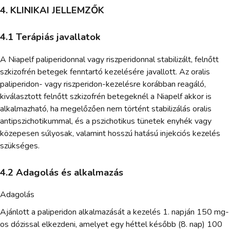
4. KLINIKAI JELLEMZŐK
4.1 Terápiás javallatok
A Niapelf paliperidonnal vagy riszperidonnal stabilizált, felnőtt
szkizofrén betegek fenntartó kezelésére javallott. Az oralis
paliperidon- vagy riszperidon-kezelésre korábban reagáló,
kiválasztott felnőtt szkizofrén betegeknél a Niapelf akkor is
alkalmazható, ha megelőzően nem történt stabilizálás oralis
antipszichotikummal, és a pszichotikus tünetek enyhék vagy
közepesen súlyosak, valamint hosszú hatású injekciós kezelés
szükséges.
4.2 Adagolás és alkalmazás
Adagolás
Ajánlott a paliperidon alkalmazását a kezelés 1. napján 150 mg-
os dózissal elkezdeni, amelyet egy héttel később (8. nap) 100