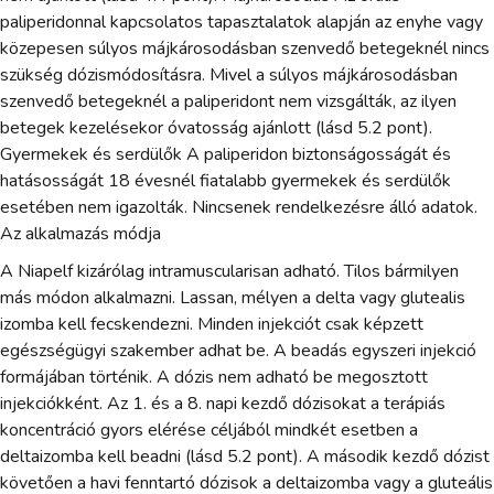
paliperidonnal kapcsolatos tapasztalatok alapján az enyhe vagy
közepesen súlyos májkárosodásban szenvedő betegeknél nincs
szükség dózismódosításra. Mivel a súlyos májkárosodásban
szenvedő betegeknél a paliperidont nem vizsgálták, az ilyen
betegek kezelésekor óvatosság ajánlott (lásd 5.2 pont).
Gyermekek és serdülők A paliperidon biztonságosságát és
hatásosságát 18 évesnél fiatalabb gyermekek és serdülők
esetében nem igazolták. Nincsenek rendelkezésre álló adatok.
Az alkalmazás módja
A Niapelf kizárólag intramuscularisan adható. Tilos bármilyen
más módon alkalmazni. Lassan, mélyen a delta vagy glutealis
izomba kell fecskendezni. Minden injekciót csak képzett
egészségügyi szakember adhat be. A beadás egyszeri injekció
formájában történik. A dózis nem adható be megosztott
injekciókként. Az 1. és a 8. napi kezdő dózisokat a terápiás
koncentráció gyors elérése céljából mindkét esetben a
deltaizomba kell beadni (lásd 5.2 pont). A második kezdő dózist
követően a havi fenntartó dózisok a deltaizomba vagy a gluteális