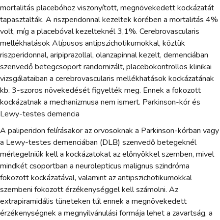
mortalitás placebóhoz viszonyított, megnövekedett kockázatát
tapasztalták. A riszperidonnal kezeltek körében a mortalitás 4%
volt, míg a placebóval kezelteknél 3,1%. Cerebrovascularis
mellékhatások Atípusos antipszichotikumokkal, köztük
riszperidonnal, aripiprazollal, olanzapinnal kezelt, demenciában
szenvedő betegcsoport randomizált, placebokontrollos klinikai
vizsgálataiban a cerebrovascularis mellékhatások kockázatának
kb. 3-szoros növekedését figyelték meg. Ennek a fokozott
kockázatnak a mechanizmusa nem ismert. Parkinson-kór és
Lewy-testes demencia
A paliperidon felírásakor az orvosoknak a Parkinson-kórban vagy
a Lewy-testes demenciában (DLB) szenvedő betegeknél
mérlegelniük kell a kockázatokat az előnyökkel szemben, mivel
mindkét csoportban a neurolepticus malignus szindróma
fokozott kockázatával, valamint az antipszichotikumokkal
szembeni fokozott érzékenységgel kell számolni. Az
extrapiramidális tüneteken túl ennek a megnövekedett
érzékenységnek a megnyilvánulási formája lehet a zavartság, a