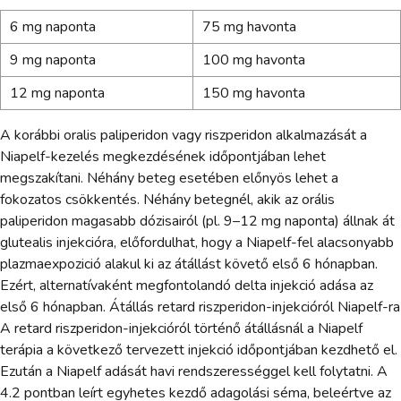
6 mg naponta
75 mg havonta
9 mg naponta
100 mg havonta
12 mg naponta
150 mg havonta
A korábbi oralis paliperidon vagy riszperidon alkalmazását a
Niapelf-kezelés megkezdésének időpontjában lehet
megszakítani. Néhány beteg esetében előnyös lehet a
fokozatos csökkentés. Néhány betegnél, akik az orális
paliperidon magasabb dózisairól (pl. 9–12 mg naponta) állnak át
glutealis injekcióra, előfordulhat, hogy a Niapelf-fel alacsonyabb
plazmaexpozició alakul ki az átállást követő első 6 hónapban.
Ezért, alternatívaként megfontolandó delta injekció adása az
első 6 hónapban. Átállás retard riszperidon-injekcióról Niapelf-ra
A retard riszperidon-injekcióról történő átállásnál a Niapelf
terápia a következő tervezett injekció időpontjában kezdhető el.
Ezután a Niapelf adását havi rendszerességgel kell folytatni. A
4.2 pontban leírt egyhetes kezdő adagolási séma, beleértve az