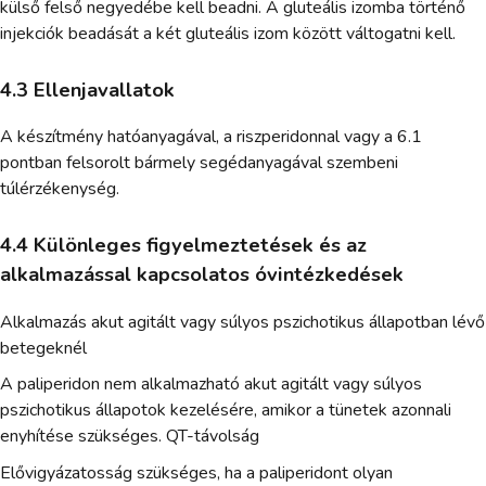
külső felső negyedébe kell beadni. A gluteális izomba történő
injekciók beadását a két gluteális izom között váltogatni kell.
4.3 Ellenjavallatok
A készítmény hatóanyagával, a riszperidonnal vagy a 6.1
pontban felsorolt bármely segédanyagával szembeni
túlérzékenység.
4.4 Különleges figyelmeztetések és az
alkalmazással kapcsolatos óvintézkedések
Alkalmazás akut agitált vagy súlyos pszichotikus állapotban lévő
betegeknél
A paliperidon nem alkalmazható akut agitált vagy súlyos
pszichotikus állapotok kezelésére, amikor a tünetek azonnali
enyhítése szükséges. QT-távolság
Elővigyázatosság szükséges, ha a paliperidont olyan