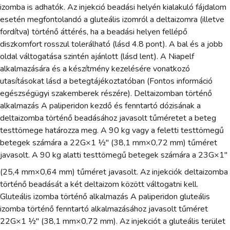
izomba is adhatók. Az injekció beadási helyén kialakuló fájdalom
esetén megfontolandó a gluteális izomról a deltaizomra (illetve
fordítva) történő áttérés, ha a beadási helyen fellépő
diszkomfort rosszul tolerálható (lásd 4.8 pont). A bal és a jobb
oldal váltogatása szintén ajánlott (lásd lent). A Niapelf
alkalmazására és a készítmény kezelésére vonatkozó
utasításokat lásd a betegtájékoztatóban (Fontos információ
egészségügyi szakemberek részére). Deltaizomban történő
alkalmazás A paliperidon kezdő és fenntartó dózisának a
deltaizomba történő beadásához javasolt tűméretet a beteg
testtömege határozza meg. A 90 kg vagy a feletti testtömegű
betegek számára a 22G×1 ½" (38,1 mm×0,72 mm) tűméret
javasolt. A 90 kg alatti testtömegű betegek számára a 23G×1"
(25,4 mm×0,64 mm) tűméret javasolt. Az injekciók deltaizomba
történő beadását a két deltaizom között váltogatni kell.
Gluteális izomba történő alkalmazás A paliperidon gluteális
izomba történő fenntartó alkalmazásához javasolt tűméret
22G×1 ½" (38,1 mm×0,72 mm). Az injekciót a gluteális terület