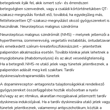
betegeknek írják fel, akik ismert szív- és érrendszeri
betegségben szenvednek, vagy a családi kórtörténetükben QT-
szakasz-megnyúlás fordult elő, továbbá, ha egyidejűleg más,
feltételezetten QT-szakasz-megnyúlást okozó gyógyszereket is
használnak. Neurolepticus malignus szindróma
Neurolepticus malignus szindrómát (NMS) – melynek jellemzői a
hyperthermia, izommerevség, vegetatív instabilitás, öntudatzavar
és emelkedett szérum-kreatinfoszfokinázszint – jelentettek
paliperidon alkalmazása esetén. További klinikai jelek lehetnek a
myoglobinuria (rhabdomyolysis) és az akut veseelégtelenség.
Ha a betegnél NMS-re utaló jelek vagy tünetek jelentkeznek, a
paliperidon adását meg kell szakítani. Tardív
dyskinesia/extrapiramidális tünetek
A dopaminreceptor-antagonista tulajdonságokkal rendelkező
gyógyszereket összefüggésbe hozták elsősorban a nyelv
és/vagy az arc ritmikus, akaratlan mozgásaival jellemzett tardív
dyskinesia indukciójával. Ha a tardív dyskinesiára utaló jelek vagy
tünetek jelentkeznek, valamennyi antipszichotikum, köztük a