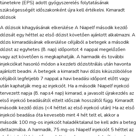
tünetekre (EPS) adott gyógyszerelés folytatásának
szükségességét időszakonként újra kell értékelni. Kimaradt
dózisok
A dózisok kihagyásának elkerülése A Niapelf második kezdő
dózisát egy héttel az első dózist követően ajánlott alkalmazni. A
dózis kimaradásának elkerülése céljából a betegek a második
dózist az egyhetes (8. nap) időpontot 4 nappal megelőzően
vagy azt követően is megkaphatják. A harmadik és további
injekciókat hasonló módon a kezdeti dózistitrálás után havonta
ajánlott beadni. A betegek a kimaradt havi dózis kiküszöbölése
céljából legfeljebb 7 nappal a havi beadási időpont előtt vagy
után kaphatják meg az injekciót. Ha a második Niapelf injekció
tervezett napja (8. nap±4 nap) kimarad, a javasolt újrakezdés az
első injekció beadásától eltelt időszak hosszától függ. Kimaradt
második kezdő dózis (<4 héttel az első injekció után) Ha az első
injekció beadása óta kevesebb mint 4 hét telt el, akkor a
második 100 mg-os injekciót haladéktalanul be kell adni a beteg
deltaizmába. A harmadik, 75 mg-os Niapelf injekciót 5 héttel az