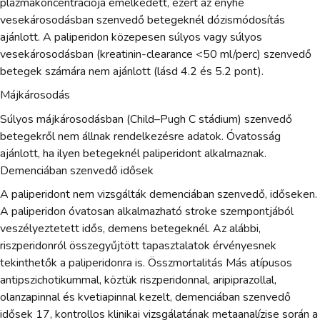
plazmakoncentrációja emelkedett, ezért az enyhe
vesekárosodásban szenvedő betegeknél dózismódosítás
ajánlott. A paliperidon közepesen súlyos vagy súlyos
vesekárosodásban (kreatinin-clearance <50 ml/perc) szenvedő
betegek számára nem ajánlott (lásd 4.2 és 5.2 pont).
Májkárosodás
Súlyos májkárosodásban (Child–Pugh C stádium) szenvedő
betegekről nem állnak rendelkezésre adatok. Óvatosság
ajánlott, ha ilyen betegeknél paliperidont alkalmaznak.
Demenciában szenvedő idősek
A paliperidont nem vizsgálták demenciában szenvedő, időseken.
A paliperidon óvatosan alkalmazható stroke szempontjából
veszélyeztetett idős, demens betegeknél. Az alábbi,
riszperidonról összegyűjtött tapasztalatok érvényesnek
tekinthetők a paliperidonra is. Összmortalitás Más atípusos
antipszichotikummal, köztük riszperidonnal, aripiprazollal,
olanzapinnal és kvetiapinnal kezelt, demenciában szenvedő
idősek 17, kontrollos klinikai vizsgálatának metaanalízise során a