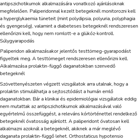
antipszichotikumok alkalmazására vonatkozó ajánlásoknak
megfelelően. Paliperidonnal kezelt betegeknél monitorozni kell
a hyperglykaemia tüneteit (mint polydipsia, polyuria, polyphagia
és gyengeség), valamint a diabeteses betegeknél rendszeresen
ellenőrizni kell, hogy nem romlott-e a glükóz-kontroll.
Súlygyarapodás
Paliperidon alkalmazásakor jelentős testtömeg-gyarapodást
figyeltek meg. A testtömeget rendszeresen ellenőrizni kell.
Alkalmazása prolaktin-függő daganatokban szenvedő
betegeknél
Szövettenyészeten végzett vizsgálatok arra utalnak, hogy a
prolaktin stimulálhatja a sejtosztódást a humán emlő
daganatokban. Bár a klinikai és epidemiológiai vizsgálatok eddig
nem mutattak az antipszichotikumok alkalmazásával való
egyértelmű összefüggést, a releváns kórtörténettel rendelkező
betegeknél óvatosság ajánlott. A paliperidont óvatosan kell
alkalmazni azoknál a betegeknél, akiknek a már meglévő
daganata prolaktin-függő lehet. Orthostaticus hypotensio