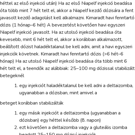
héttel az első injekció után) Ha az első Niapelf injekció beadása
óta több mint 7 hét telt el, akkor a Niapelf kezdő dózisára a fent
javasolt kezdő adagolást kell alkalmazni. Kimaradt havi fenntartó
dózis (1 hónap–6 hét) A bevezetést követően havi egyszeri
Niapelf injekció javasolt. Ha az utolsó injekció beadása óta
kevesebb, mint 6 hét telt el, akkor a korábban alkalmazott,
beállított dózist haladéktalanul be kell adni, amit a havi egyszeri
injekciók követnek. Kimaradt havi fenntartó dózis (>6 hét–6
hónap) Ha az utolsó Niapelf injekció beadása óta több mint 6
hét telt el, a teendők az alábbiak: 25–100 mg dózissal stabilizált
betegeknél
egy injekciót haladéktalanul be kell adni a deltaizomba,
ugyanabban a dózisban, mint amivel a
beteget korábban stabilizálták
egy másik injekciót a deltaizomba (ugyanabban a
dózisban) egy héttel később (8. napon)
ezt követően a deltaizomba vagy a gluteális izomba
beadott 25–150 mg dózisú injekciók