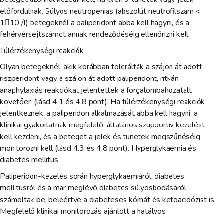
előfordulnak. Súlyos neutropeniás (abszolút neutrofilszám <
110 /l) betegeknél a paliperidont abba kell hagyni, és a
fehérvérsejtszámot annak rendeződéséig ellenőrizni kell.
Túlérzékenységi reakciók
Olyan betegeknél, akik korábban tolerálták a szájon át adott
riszperidont vagy a szájon át adott paliperidont, ritkán
anaphylaxiás reakciókat jelentettek a forgalombahozatalt
követően (lásd 4.1 és 4.8 pont). Ha túlérzékenységi reakciók
jelentkeznek, a paliperidon alkalmazását abba kell hagyni, a
klinikai gyakorlatnak megfelelő, általános szupportív kezelést
kell kezdeni, és a beteget a jelek és tünetek megszűnéséig
monitorozni kell (lásd 4.3 és 4.8 pont). Hyperglykaemia és
diabetes mellitus
Paliperidon-kezelés során hyperglykaemiáról, diabetes
mellitusról és a már meglévő diabetes súlyosbodásáról
számoltak be, beleértve a diabeteses kómát és ketoacidózist is.
Megfelelő klinikai monitorozás ajánlott a hatályos