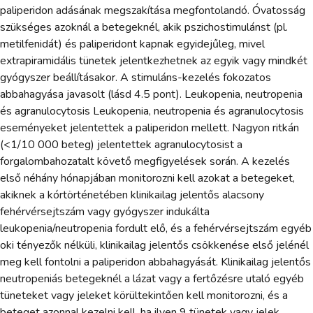
paliperidon adásának megszakítása megfontolandó. Óvatosság
szükséges azoknál a betegeknél, akik pszichostimulánst (pl.
metilfenidát) és paliperidont kapnak egyidejűleg, mivel
extrapiramidális tünetek jelentkezhetnek az egyik vagy mindkét
gyógyszer beállításakor. A stimuláns-kezelés fokozatos
abbahagyása javasolt (lásd 4.5 pont). Leukopenia, neutropenia
és agranulocytosis Leukopenia, neutropenia és agranulocytosis
eseményeket jelentettek a paliperidon mellett. Nagyon ritkán
(<1/10 000 beteg) jelentettek agranulocytosist a
forgalombahozatalt követő megfigyelések során. A kezelés
első néhány hónapjában monitorozni kell azokat a betegeket,
akiknek a kórtörténetében klinikailag jelentős alacsony
fehérvérsejtszám vagy gyógyszer indukálta
leukopenia/neutropenia fordult elő, és a fehérvérsejtszám egyéb
oki tényezők nélküli, klinikailag jelentős csökkenése első jelénél
meg kell fontolni a paliperidon abbahagyását. Klinikailag jelentős
neutropeniás betegeknél a lázat vagy a fertőzésre utaló egyéb
tüneteket vagy jeleket körültekintően kell monitorozni, és a
beteget azonnal kezelni kell, ha ilyen 9 tünetek vagy jelek