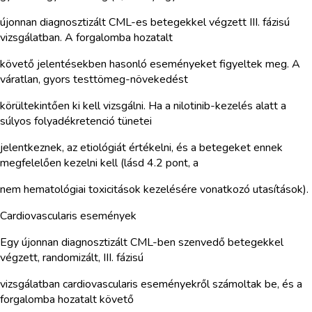
újonnan diagnosztizált CML-es betegekkel végzett III. fázisú
vizsgálatban. A forgalomba hozatalt
követő jelentésekben hasonló eseményeket figyeltek meg. A
váratlan, gyors testtömeg-növekedést
körültekintően ki kell vizsgálni. Ha a nilotinib-kezelés alatt a
súlyos folyadékretenció tünetei
jelentkeznek, az etiológiát értékelni, és a betegeket ennek
megfelelően kezelni kell (lásd 4.2 pont, a
nem hematológiai toxicitások kezelésére vonatkozó utasítások).
Cardiovascularis események
Egy újonnan diagnosztizált CML-ben szenvedő betegekkel
végzett, randomizált, III. fázisú
vizsgálatban cardiovascularis eseményekről számoltak be, és a
forgalomba hozatalt követő