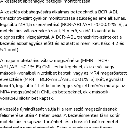
A kezelést abbahagyó betegek monitorozása
A kezelés abbahagyására alkalmas betegeknél a BCR-ABL
transzkript-szint gyakori monitorozása szükséges erre alkalmas,
legalább MR4,5 szenzitivitású (BCR-ABL/ABL ≤0,0032% IS), a
molekuláris válaszreakció szintjét mérő, validált kvantitatív
diagnosztikai vizsgálattal. A BCR-ABL transzkript-szinteket a
kezelés abbahagyása előtt és az alatt is mérni kell (lásd 4.2 és
5.1 pont).
A major molekuláris válasz megszűnése (MMR = BCR-
ABL/ABL ≤0,1% IS) CML-es betegeknél, akik első- vagy
második-vonalbeli nilotinibet kaptak, vagy az MR4 megerősített
elvesztése (MR4 = BCR-ABL/ABL ≤0,01% IS) (két, egymást
követő, legalább 4 hét különbséggel végzett mérés mutatja az
MR4 megszűnését) CML-es betegeknél, akik második-
vonalbeli nilotinibet kaptak,
a kezelés újraindítását váltja ki a remisszió megszűnésének
felismerése utáni 4 héten belül. A kezelésmentes fázis során
molekuláris relapszus történhet, és a hosszú távú kimenetel
adatai még nem elérhetőek. Ezért, a remisszió esetleges