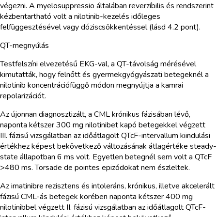
végezni. A myelosuppressio általában reverzíbilis és rendszerint
kézbentartható volt a nilotinib-kezelés időleges
felfüggesztésével vagy dóziscsökkentéssel (lásd 4.2 pont).
QT-megnyúlás
Testfelszíni elvezetésű EKG-val, a QT-távolság mérésével
kimutatták, hogy felnőtt és gyermekgyógyászati betegeknél a
nilotinib koncentrációfüggő módon megnyújtja a kamrai
repolarizációt.
Az újonnan diagnosztizált, a CML krónikus fázisában lévő,
naponta kétszer 300 mg nilotinibet kapó betegekkel végzett
III. fázisú vizsgálatban az időátlagolt QTcF-intervallum kiindulási
értékhez képest bekövetkező változásának átlagértéke steady-
state állapotban 6 ms volt. Egyetlen betegnél sem volt a QTcF
>480 ms. Torsade de pointes epizódokat nem észleltek.
Az imatinibre rezisztens és intoleráns, krónikus, illetve akcelerált
fázisú CML-ás betegek körében naponta kétszer 400 mg
nilotinibbel végzett II. fázisú vizsgálatban az időátlagolt QTcF-