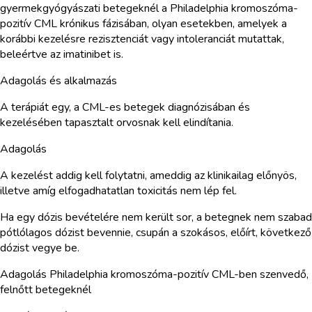
gyermekgyógyászati betegeknél a Philadelphia kromoszóma-
pozitív CML krónikus fázisában, olyan esetekben, amelyek a
korábbi kezelésre rezisztenciát vagy intoleranciát mutattak,
beleértve az imatinibet is.
Adagolás és alkalmazás
A terápiát egy, a CML-es betegek diagnózisában és
kezelésében tapasztalt orvosnak kell elindítania.
Adagolás
A kezelést addig kell folytatni, ameddig az klinikailag előnyös,
illetve amíg elfogadhatatlan toxicitás nem lép fel.
Ha egy dózis bevételére nem került sor, a betegnek nem szabad
pótlólagos dózist bevennie, csupán a szokásos, előírt, következő
dózist vegye be.
Adagolás Philadelphia kromoszóma-pozitív CML-ben szenvedő,
felnőtt betegeknél