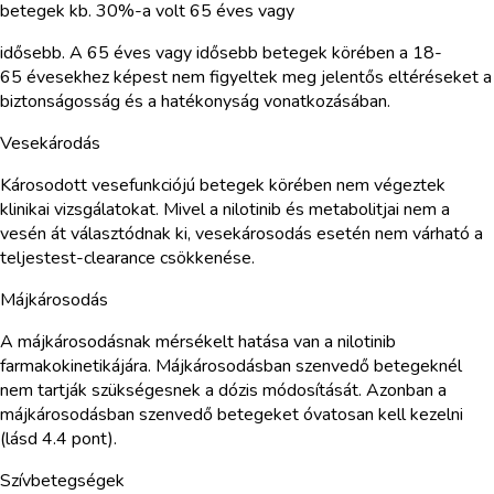
betegek kb. 30%-a volt 65 éves vagy
idősebb. A 65 éves vagy idősebb betegek körében a 18-
65 évesekhez képest nem figyeltek meg jelentős eltéréseket a
biztonságosság és a hatékonyság vonatkozásában.
Vesekárodás
Károsodott vesefunkciójú betegek körében nem végeztek
klinikai vizsgálatokat. Mivel a nilotinib és metabolitjai nem a
vesén át választódnak ki, vesekárosodás esetén nem várható a
teljestest-clearance csökkenése.
Májkárosodás
A májkárosodásnak mérsékelt hatása van a nilotinib
farmakokinetikájára. Májkárosodásban szenvedő betegeknél
nem tartják szükségesnek a dózis módosítását. Azonban a
májkárosodásban szenvedő betegeket óvatosan kell kezelni
(lásd 4.4 pont).
Szívbetegségek