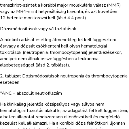
transzkript-szintet a korábbi major molekuláris válasz (MMR)
vagy az MR4-szint helyreállásáig havonta, és azt követően
12 hetente monitorozni kell (lásd 4.4 pont).
Dózismódosítások vagy változtatások
A nilotinib adását esetleg átmenetileg fel kell függeszteni
és/vagy a dózisát csökkenteni kell olyan hematológiai
toxicitások (neutropenia, thrombocytopenia) jelentkezésekor,
amelyek nem állnak összefüggésben a leukaemia
alapbetegséggel (lásd 2. táblázat).
2. táblázat Dózismódosítások neutropenia és thrombocytopenia
esetében
*ANC = abszolút neutrofilszám
Ha klinikailag jelentős középsúlyos vagy súlyos nem
hematológiai toxicitás alakul ki, az adagolást fel kell függeszteni,
a beteg állapotát rendszeresen ellenőrizni kell és megfelelő
kezelést kell alkalmazni. Ha a korábbi dózis felnőttkori, újonnan