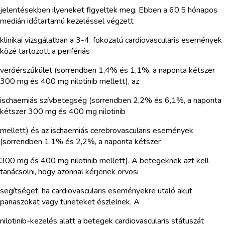
jelentésekben ilyeneket figyeltek meg. Ebben a 60,5 hónapos
medián időtartamú kezeléssel végzett
klinikai vizsgálatban a 3-4. fokozatú cardiovascularis események
közé tartozott a perifériás
verőérszűkület (sorrendben 1,4% és 1,1%, a naponta kétszer
300 mg és 400 mg nilotinib mellett), az
ischaemiás szívbetegség (sorrendben 2,2% és 6,1%, a naponta
kétszer 300 mg és 400 mg nilotinib
mellett) és az ischaemiás cerebrovascularis események
(sorrendben 1,1% és 2,2%, a naponta kétszer
300 mg és 400 mg nilotinib mellett). A betegeknek azt kell
tanácsolni, hogy azonnal kérjenek orvosi
segítséget, ha cardiovascularis eseményekre utaló akut
panaszokat vagy tüneteket észlelnek. A
nilotinib-kezelés alatt a betegek cardiovascularis státuszát