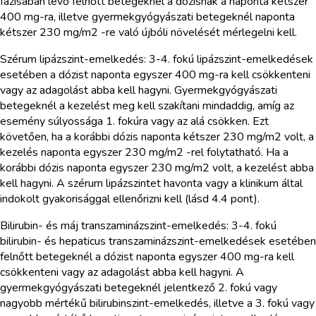
fázisában lévő felnőtt betegeknél a dózisnak a naponta kétszer
400 mg-ra, illetve gyermekgyógyászati betegeknél naponta
kétszer 230 mg/m2 -re való újbóli növelését mérlegelni kell.
Szérum lipázszint-emelkedés: 3-4. fokú lipázszint-emelkedések
esetében a dózist naponta egyszer 400 mg-ra kell csökkenteni
vagy az adagolást abba kell hagyni. Gyermekgyógyászati
betegeknél a kezelést meg kell szakítani mindaddig, amíg az
esemény súlyossága 1. fokúra vagy az alá csökken. Ezt
követően, ha a korábbi dózis naponta kétszer 230 mg/m2 volt, a
kezelés naponta egyszer 230 mg/m2 -rel folytatható. Ha a
korábbi dózis naponta egyszer 230 mg/m2 volt, a kezelést abba
kell hagyni. A szérum lipázszintet havonta vagy a klinikum által
indokolt gyakorisággal ellenőrizni kell (lásd 4.4 pont).
Bilirubin- és máj transzaminázszint-emelkedés: 3-4. fokú
bilirubin- és hepaticus transzaminázszint-emelkedések esetében
felnőtt betegeknél a dózist naponta egyszer 400 mg-ra kell
csökkenteni vagy az adagolást abba kell hagyni. A
gyermekgyógyászati betegeknél jelentkező 2. fokú vagy
nagyobb mértékű bilirubinszint-emelkedés, illetve a 3. fokú vagy