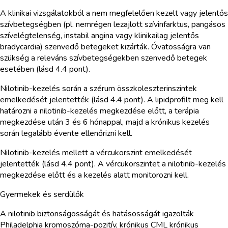
A klinikai vizsgálatokból a nem megfelelően kezelt vagy jelentős
szívbetegségben (pl. nemrégen lezajlott szívinfarktus, pangásos
szívelégtelenség, instabil angina vagy klinikailag jelentős
bradycardia) szenvedő betegeket kizárták. Óvatosságra van
szükség a releváns szívbetegségekben szenvedő betegek
esetében (lásd 4.4 pont).
Nilotinib-kezelés során a szérum összkoleszterinszintek
emelkedését jelentették (lásd 4.4 pont). A lipidprofilt meg kell
határozni a nilotinib-kezelés megkezdése előtt, a terápia
megkezdése után 3 és 6 hónappal, majd a krónikus kezelés
során legalább évente ellenőrizni kell.
Nilotinib-kezelés mellett a vércukorszint emelkedését
jelentették (lásd 4.4 pont). A vércukorszintet a nilotinib-kezelés
megkezdése előtt és a kezelés alatt monitorozni kell.
Gyermekek és serdülők
A nilotinib biztonságosságát és hatásosságát igazolták
Philadelphia kromoszóma-pozitív, krónikus CML krónikus