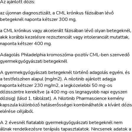
Az ajánlott dózis:
az újonnan diagnosztizált, a CML krónikus fázisában lévő
betegeknél naponta kétszer 300 mg,
a CML krónikus vagy akcelerált fázisában lévő olyan betegeknél,
akik korábbi kezelésre rezisztenciát vagy intoleranciát mutattak,
naponta kétszer 400 mg.
Adagolás Philadelphia kromoszóma-pozitív CML-ben szenvedő
gyermekgyógyászati betegeknél
A gyermekgyógyászati betegeknél történő adagolás egyéni, és
a testfelszínen alapul (mg/m2). A nilotinib ajánlott adagja
naponta kétszer 230 mg/m2, a legközelebbi 50 mg-os
dózisszintre kerekítve (a 400 mg-os legnagyobb napi egyszeri
dózisig) (lásd 1. táblázat). A Nilotinib Pharmascience kemény
kapszula különböző hatáserősségei kombinálhatók a kívánt dózis
elérése céljából.
A 2 évesnél fiatalabb gyermekgyógyászati betegeknél nem
állnak rendelkezésre terápiás tapasztalatok. Nincsenek adatok a