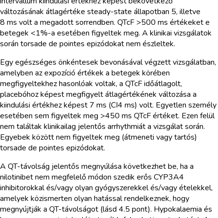
intervallum kiindulási értékhez képest bekövetkező
változásának átlagértéke steady-state állapotban 5, illetve
8 ms volt a megadott sorrendben. QTcF >500 ms értékeket e
betegek <1%-a esetében figyeltek meg. A klinikai vizsgálatok
során torsade de pointes epizódokat nem észleltek.
Egy egészséges önkéntesek bevonásával végzett vizsgálatban,
amelyben az expozíció értékek a betegek körében
megfigyeltekhez hasonlóak voltak, a QTcF időátlagolt,
placebóhoz képest megfigyelt átlagértékének változása a
kiindulási értékhez képest 7 ms (CI4 ms) volt. Egyetlen személy
esetében sem figyeltek meg >450 ms QTcF értéket. Ezen felül
nem találtak klinikailag jelentős arrhythmiát a vizsgálat során.
Egyebek között nem figyeltek meg (átmeneti vagy tartós)
torsade de pointes epizódokat.
A QT-távolság jelentős megnyúlása következhet be, ha a
nilotinibet nem megfelelő módon szedik erős CYP3A4
inhibitorokkal és/vagy olyan gyógyszerekkel és/vagy ételekkel,
amelyek közismerten olyan hatással rendelkeznek, hogy
megnyújtják a QT-távolságot (lásd 4.5 pont). Hypokalaemia és