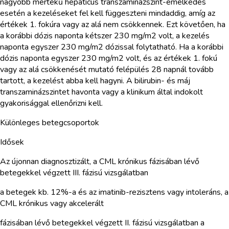
nagyobb mértékű hepaticus transzaminázszint-emelkedés
esetén a kezeléseket fel kell függeszteni mindaddig, amíg az
értékek 1. fokúra vagy az alá nem csökkennek. Ezt követően, ha
a korábbi dózis naponta kétszer 230 mg/m2 volt, a kezelés
naponta egyszer 230 mg/m2 dózissal folytatható. Ha a korábbi
dózis naponta egyszer 230 mg/m2 volt, és az értékek 1. fokú
vagy az alá csökkenését mutató felépülés 28 napnál tovább
tartott, a kezelést abba kell hagyni. A bilirubin- és máj
transzaminázszintet havonta vagy a klinikum által indokolt
gyakorisággal ellenőrizni kell.
Különleges betegcsoportok
Idősek
Az újonnan diagnosztizált, a CML krónikus fázisában lévő
betegekkel végzett III. fázisú vizsgálatban
a betegek kb. 12%-a és az imatinib-rezisztens vagy intoleráns, a
CML krónikus vagy akcelerált
fázisában lévő betegekkel végzett II. fázisú vizsgálatban a