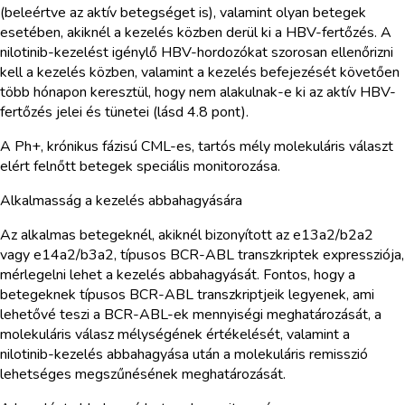
(beleértve az aktív betegséget is), valamint olyan betegek
esetében, akiknél a kezelés közben derül ki a HBV-fertőzés. A
nilotinib-kezelést igénylő HBV-hordozókat szorosan ellenőrizni
kell a kezelés közben, valamint a kezelés befejezését követően
több hónapon keresztül, hogy nem alakulnak-e ki az aktív HBV-
fertőzés jelei és tünetei (lásd 4.8 pont).
A Ph+, krónikus fázisú CML-es, tartós mély molekuláris választ
elért felnőtt betegek speciális monitorozása.
Alkalmasság a kezelés abbahagyására
Az alkalmas betegeknél, akiknél bizonyított az e13a2/b2a2
vagy e14a2/b3a2, típusos BCR-ABL transzkriptek expressziója,
mérlegelni lehet a kezelés abbahagyását. Fontos, hogy a
betegeknek típusos BCR-ABL transzkriptjeik legyenek, ami
lehetővé teszi a BCR-ABL-ek mennyiségi meghatározását, a
molekuláris válasz mélységének értékelését, valamint a
nilotinib-kezelés abbahagyása után a molekuláris remisszió
lehetséges megszűnésének meghatározását.