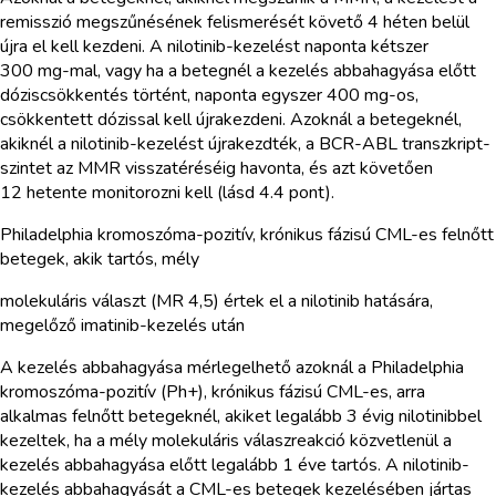
remisszió megszűnésének felismerését követő 4 héten belül
újra el kell kezdeni. A nilotinib-kezelést naponta kétszer
300 mg-mal, vagy ha a betegnél a kezelés abbahagyása előtt
dóziscsökkentés történt, naponta egyszer 400 mg-os,
csökkentett dózissal kell újrakezdeni. Azoknál a betegeknél,
akiknél a nilotinib-kezelést újrakezdték, a BCR-ABL transzkript-
szintet az MMR visszatéréséig havonta, és azt követően
12 hetente monitorozni kell (lásd 4.4 pont).
Philadelphia kromoszóma-pozitív, krónikus fázisú CML-es felnőtt
betegek, akik tartós, mély
molekuláris választ (MR 4,5) értek el a nilotinib hatására,
megelőző imatinib-kezelés után
A kezelés abbahagyása mérlegelhető azoknál a Philadelphia
kromoszóma-pozitív (Ph+), krónikus fázisú CML-es, arra
alkalmas felnőtt betegeknél, akiket legalább 3 évig nilotinibbel
kezeltek, ha a mély molekuláris válaszreakció közvetlenül a
kezelés abbahagyása előtt legalább 1 éve tartós. A nilotinib-
kezelés abbahagyását a CML-es betegek kezelésében jártas