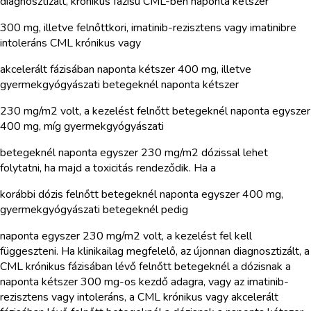
diagnosztizált, krónikus fázisú CML-ben naponta kétszer
300 mg, illetve felnőttkori, imatinib-rezisztens vagy imatinibre
intoleráns CML krónikus vagy
akcelerált fázisában naponta kétszer 400 mg, illetve
gyermekgyógyászati betegeknél naponta kétszer
230 mg/m2 volt, a kezelést felnőtt betegeknél naponta egyszer
400 mg, míg gyermekgyógyászati
betegeknél naponta egyszer 230 mg/m2 dózissal lehet
folytatni, ha majd a toxicitás rendeződik. Ha a
korábbi dózis felnőtt betegeknél naponta egyszer 400 mg,
gyermekgyógyászati betegeknél pedig
naponta egyszer 230 mg/m2 volt, a kezelést fel kell
függeszteni. Ha klinikailag megfelelő, az újonnan diagnosztizált, a
CML krónikus fázisában lévő felnőtt betegeknél a dózisnak a
naponta kétszer 300 mg-os kezdő adagra, vagy az imatinib-
rezisztens vagy intoleráns, a CML krónikus vagy akcelerált