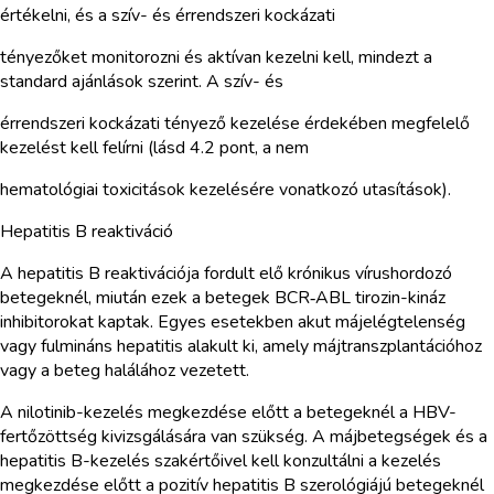
értékelni, és a szív- és érrendszeri kockázati
tényezőket monitorozni és aktívan kezelni kell, mindezt a
standard ajánlások szerint. A szív- és
érrendszeri kockázati tényező kezelése érdekében megfelelő
kezelést kell felírni (lásd 4.2 pont, a nem
hematológiai toxicitások kezelésére vonatkozó utasítások).
Hepatitis B reaktiváció
A hepatitis B reaktivációja fordult elő krónikus vírushordozó
betegeknél, miután ezek a betegek BCR‑ABL tirozin-kináz
inhibitorokat kaptak. Egyes esetekben akut májelégtelenség
vagy fulmináns hepatitis alakult ki, amely májtranszplantációhoz
vagy a beteg halálához vezetett.
A nilotinib-kezelés megkezdése előtt a betegeknél a HBV-
fertőzöttség kivizsgálására van szükség. A májbetegségek és a
hepatitis B-kezelés szakértőivel kell konzultálni a kezelés
megkezdése előtt a pozitív hepatitis B szerológiájú betegeknél