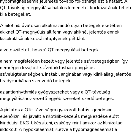
hypomagnesaemia jelenléte tovább fokozhatja ezt a hatást. A
QT-távolság megnyúlása halálos kimenetel kockázatának teheti
ki a betegeket.
A nilotinib óvatosan alkalmazandó olyan betegek esetében,
akiknél QT-megnyúlás áll fenn vagy akiknél jelentős ennek
kialakulásának kockázata, ilyenek például:
a veleszületett hosszú QT-megnyúlású betegek.
a nem megfelelően kezelt vagy jelentős szívbetegségben, így
nemrégen lezajlott szívinfarktusban, pangásos
szívelégtelenségben, instabil anginában vagy klinikailag jelentős
bradycardiában szenvedő betegek.
az antiarrhythmiás gyógyszereket vagy a QT-távolság
megnyúlásához vezető egyéb szereket szedő betegek.
Ajánlatos a QTc-távolságra gyakorolt hatást gondosan
ellenőrizni, és javallt a nilotinib-kezelés megkezdése előtt
kiindulási EKG-t készíteni, csakúgy, mint amikor az klinikailag
indokolt. A hypokalaemiát, illetve a hypomagnesaemiát a