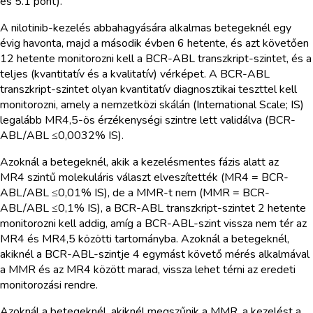
és 5.1 pont).
A nilotinib-kezelés abbahagyására alkalmas betegeknél egy
évig havonta, majd a második évben 6 hetente, és azt követően
12 hetente monitorozni kell a BCR-ABL transzkript-szintet, és a
teljes (kvantitatív és a kvalitatív) vérképet. A BCR-ABL
transzkript-szintet olyan kvantitatív diagnosztikai teszttel kell
monitorozni, amely a nemzetközi skálán (International Scale; IS)
legalább MR4,5-ös érzékenységi szintre lett validálva (BCR-
ABL/ABL ≤0,0032% IS).
Azoknál a betegeknél, akik a kezelésmentes fázis alatt az
MR4 szintű molekuláris választ elveszítették (MR4 = BCR-
ABL/ABL ≤0,01% IS), de a MMR-t nem (MMR = BCR-
ABL/ABL ≤0,1% IS), a BCR-ABL transzkript-szintet 2 hetente
monitorozni kell addig, amíg a BCR-ABL-szint vissza nem tér az
MR4 és MR4,5 közötti tartományba. Azoknál a betegeknél,
akiknél a BCR-ABL-szintje 4 egymást követő mérés alkalmával
a MMR és az MR4 között marad, vissza lehet térni az eredeti
monitorozási rendre.
Azoknál a betegeknél, akiknél megszűnik a MMR, a kezelést a