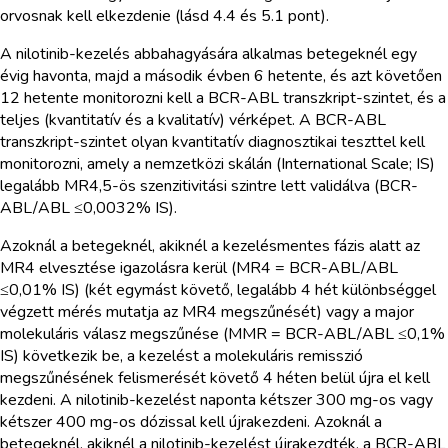
orvosnak kell elkezdenie (lásd 4.4 és 5.1 pont).
A nilotinib-kezelés abbahagyására alkalmas betegeknél egy
évig havonta, majd a második évben 6 hetente, és azt követően
12 hetente monitorozni kell a BCR-ABL transzkript-szintet, és a
teljes (kvantitatív és a kvalitatív) vérképet. A BCR-ABL
transzkript-szintet olyan kvantitatív diagnosztikai teszttel kell
monitorozni, amely a nemzetközi skálán (International Scale; IS)
legalább MR4,5-ös szenzitivitási szintre lett validálva (BCR-
ABL/ABL ≤0,0032% IS).
Azoknál a betegeknél, akiknél a kezelésmentes fázis alatt az
MR4 elvesztése igazolásra kerül (MR4 = BCR-ABL/ABL
≤0,01% IS) (két egymást követő, legalább 4 hét különbséggel
végzett mérés mutatja az MR4 megszűnését) vagy a major
molekuláris válasz megszűnése (MMR = BCR-ABL/ABL ≤0,1%
IS) következik be, a kezelést a molekuláris remisszió
megszűnésének felismerését követő 4 héten belül újra el kell
kezdeni. A nilotinib-kezelést naponta kétszer 300 mg-os vagy
kétszer 400 mg-os dózissal kell újrakezdeni. Azoknál a
betegeknél, akiknél a nilotinib-kezelést újrakezdték, a BCR-ABL