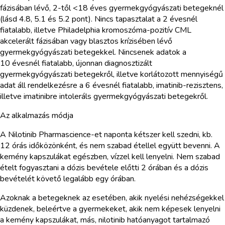
fázisában lévő, 2-től <18 éves gyermekgyógyászati betegeknél
(lásd 4.8, 5.1 és 5.2 pont). Nincs tapasztalat a 2 évesnél
fiatalabb, illetve Philadelphia kromoszóma-pozitív CML
akcelerált fázisában vagy blasztos krízisében lévő
gyermekgyógyászati betegekkel. Nincsenek adatok a
10 évesnél fiatalabb, újonnan diagnosztizált
gyermekgyógyászati betegekről, illetve korlátozott mennyiségű
adat áll rendelkezésre a 6 évesnél fiatalabb, imatinib-rezisztens,
illetve imatinibre intoleráls gyermekgyógyászati betegekről.
Az alkalmazás módja
A Nilotinib Pharmascience-et naponta kétszer kell szedni, kb.
12 órás időközönként, és nem szabad étellel együtt bevenni. A
kemény kapszulákat egészben, vízzel kell lenyelni. Nem szabad
ételt fogyasztani a dózis bevétele előtti 2 órában és a dózis
bevételét követő legalább egy órában.
Azoknak a betegeknek az esetében, akik nyelési nehézségekkel
küzdenek, beleértve a gyermekeket, akik nem képesek lenyelni
a kemény kapszulákat, más, nilotinib hatóanyagot tartalmazó