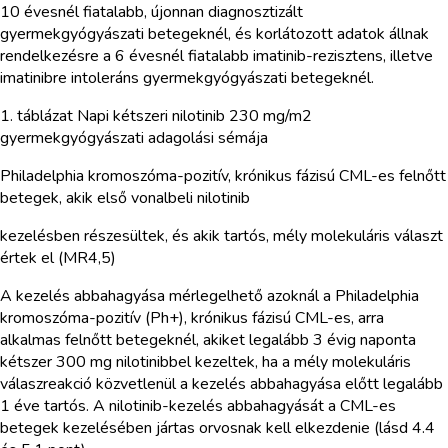
10 évesnél fiatalabb, újonnan diagnosztizált
gyermekgyógyászati betegeknél, és korlátozott adatok állnak
rendelkezésre a 6 évesnél fiatalabb imatinib-rezisztens, illetve
imatinibre intoleráns gyermekgyógyászati betegeknél.
1. táblázat Napi kétszeri nilotinib 230 mg/m2
gyermekgyógyászati adagolási sémája
Philadelphia kromoszóma-pozitív, krónikus fázisú CML-es felnőtt
betegek, akik első vonalbeli nilotinib
kezelésben részesültek, és akik tartós, mély molekuláris választ
értek el (MR4,5)
A kezelés abbahagyása mérlegelhető azoknál a Philadelphia
kromoszóma-pozitív (Ph+), krónikus fázisú CML-es, arra
alkalmas felnőtt betegeknél, akiket legalább 3 évig naponta
kétszer 300 mg nilotinibbel kezeltek, ha a mély molekuláris
válaszreakció közvetlenül a kezelés abbahagyása előtt legalább
1 éve tartós. A nilotinib-kezelés abbahagyását a CML-es
betegek kezelésében jártas orvosnak kell elkezdenie (lásd 4.4