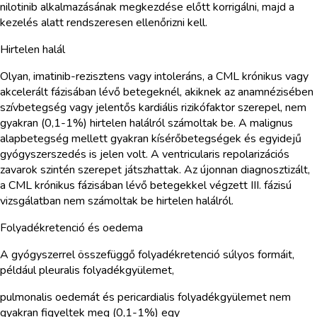
nilotinib alkalmazásának megkezdése előtt korrigálni, majd a
kezelés alatt rendszeresen ellenőrizni kell.
Hirtelen halál
Olyan, imatinib-rezisztens vagy intoleráns, a CML krónikus vagy
akcelerált fázisában lévő betegeknél, akiknek az anamnézisében
szívbetegség vagy jelentős kardiális rizikófaktor szerepel, nem
gyakran (0,1-1%) hirtelen halálról számoltak be. A malignus
alapbetegség mellett gyakran kísérőbetegségek és egyidejű
gyógyszerszedés is jelen volt. A ventricularis repolarizációs
zavarok szintén szerepet játszhattak. Az újonnan diagnosztizált,
a CML krónikus fázisában lévő betegekkel végzett III. fázisú
vizsgálatban nem számoltak be hirtelen halálról.
Folyadékretenció és oedema
A gyógyszerrel összefüggő folyadékretenció súlyos formáit,
például pleuralis folyadékgyülemet,
pulmonalis oedemát és pericardialis folyadékgyülemet nem
gyakran figyeltek meg (0,1-1%) egy