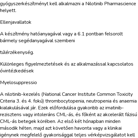
gyógyszerkészítményt kell alkalmazni a Nilotinib Pharmascience
helyett.
Ellenjavallatok
A készítmény hatóanyagával vagy a 6.1 pontban felsorolt
bármely segédanyagával szembeni
túlérzékenység.
Különleges figyelmeztetések és az alkalmazással kapcsolatos
óvintézkedések
Myelosuppressio
A nilotinib-kezelés (National Cancer Institute Common Toxicity
Criteria 3. és 4. fokú) thrombocytopenia, neutropenia és anaemia
kialakulásával jár. Ezek előfordulása gyakoribb az imatinib-
rezisztens vagy intoleráns CML-ás, és főként az akcelerált fázisú
CML-ás betegek körében. Az első két hónapban minden
második héten, majd azt követően havonta vagy a klinikai
igénynek megfelelő gyakorisággal teljes vérképvizsgálatot kell