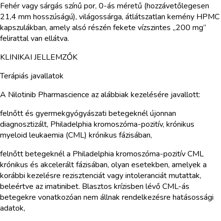
Fehér vagy sárgás színű por, 0-ás méretű (hozzávetőlegesen
21,4 mm hosszúságú), világossárga, átlátszatlan kemény HPMC
kapszulákban, amely alsó részén fekete vízszintes „200 mg”
felirattal van ellátva.
KLINIKAI JELLEMZŐK
Terápiás javallatok
A Nilotinib Pharmascience az alábbiak kezelésére javallott:
felnőtt és gyermekgyógyászati betegeknél újonnan
diagnosztizált, Philadelphia kromoszóma-pozitív, krónikus
myeloid leukaemia (CML) krónikus fázisában,
felnőtt betegeknél a Philadelphia kromoszóma-pozitív CML
krónikus és akcelerált fázisában, olyan esetekben, amelyek a
korábbi kezelésre rezisztenciát vagy intoleranciát mutattak,
beleértve az imatinibet. Blasztos krízisben lévő CML-ás
betegekre vonatkozóan nem állnak rendelkezésre hatásossági
adatok,