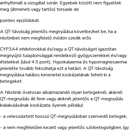
arrhythmiát a vizsgálat során. Egyebek között nem figyeltek
meg (átmeneti vagy tartós) torsade de
pointes epizódokat.
A QT-távolság jelentős megnyúlása következhet be, ha a
nilotinibet nem megfelelő módon szedik erős
CYP3A4 inhibitorokkal és/vagy a QT‑távolságot igazoltan
megnyújtó tulajdonsággal rendelkező gyógyszerekkel és/vagy
ételekkel (lásd 4.5 pont). Hypokalaemia és hypomagnesaemia
jelenléte tovább fokozhatja ezt a hatást. A QT-távolság
megnyúlása halálos kimenetel kockázatának teheti ki a
betegeket.
A Nilotinib óvatosan alkalmazandó olyan betegeknél, akiknél
QT-megnyúlás áll fenn vagy akiknél jelentős a QT-megnyúlás
kialakulásának kockázata, ilyenek például:
- a veleszületett hosszú QT-megnyúlásban szenvedő betegek;
- a nem megfelelően kezelt vagy jelentős szívbetegségben, így