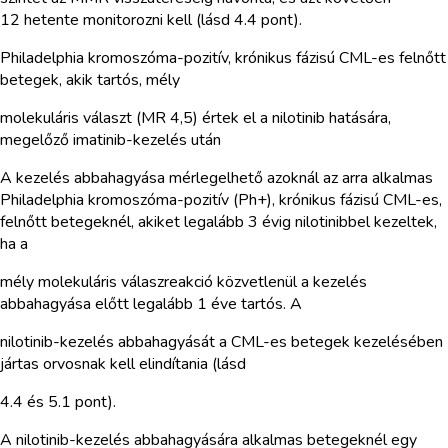
12 hetente monitorozni kell (lásd 4.4 pont).
Philadelphia kromoszóma-pozitív, krónikus fázisú CML-es felnőtt
betegek, akik tartós, mély
molekuláris választ (MR 4,5) értek el a nilotinib hatására,
megelőző imatinib-kezelés után
A kezelés abbahagyása mérlegelhető azoknál az arra alkalmas
Philadelphia kromoszóma-pozitív (Ph+), krónikus fázisú CML-es,
felnőtt betegeknél, akiket legalább 3 évig nilotinibbel kezeltek,
ha a
mély molekuláris válaszreakció közvetlenül a kezelés
abbahagyása előtt legalább 1 éve tartós. A
nilotinib-kezelés abbahagyását a CML-es betegek kezelésében
jártas orvosnak kell elindítania (lásd
4.4 és 5.1 pont).
A nilotinib-kezelés abbahagyására alkalmas betegeknél egy