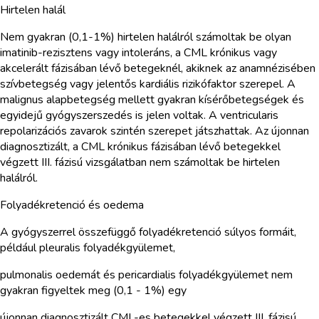
Hirtelen halál
Nem gyakran (0,1-1%) hirtelen halálról számoltak be olyan
imatinib-rezisztens vagy intoleráns, a CML krónikus vagy
akcelerált fázisában lévő betegeknél, akiknek az anamnézisében
szívbetegség vagy jelentős kardiális rizikófaktor szerepel. A
malignus alapbetegség mellett gyakran kísérőbetegségek és
egyidejű gyógyszerszedés is jelen voltak. A ventricularis
repolarizációs zavarok szintén szerepet játszhattak. Az újonnan
diagnosztizált, a CML krónikus fázisában lévő betegekkel
végzett III. fázisú vizsgálatban nem számoltak be hirtelen
halálról.
Folyadékretenció és oedema
A gyógyszerrel összefüggő folyadékretenció súlyos formáit,
például pleuralis folyadékgyülemet,
pulmonalis oedemát és pericardialis folyadékgyülemet nem
gyakran figyeltek meg (0,1 - 1%) egy
újonnan diagnosztizált CML-es betegekkel végzett III. fázisú