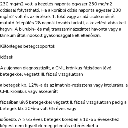
230 mg/m2 volt, a kezelés naponta egyszer 230 mg/m2
dózissal folytatható. Ha a korábbi dózis naponta egyszer 230
mg/m2 volt és az értékek 1. fokú vagy az alá csökkenését
mutató felépülés 28 napnál tovább tartott, a kezelést abba kell
hagyni. A bilirubin- és máj transzaminázszintet havonta vagy a
klinikum által indokolt gyakorisággal kell ellenőrizni.
Különleges betegcsoportok
Idősek
Az újonnan diagnosztizált, a CML krónikus fázisában lévő
betegekkel végzett III. fázisú vizsgálatban
a betegek kb. 12%-a és az imatinib-rezisztens vagy intoleráns, a
CML krónikus vagy akcelerált
fázisában lévő betegekkel végzett II. fázisú vizsgálatban pedig a
betegek kb. 30%-a volt 65 éves vagy
idősebb. A ≥ 65 éves betegek körében a 18-65 évesekhez
képest nem figyeltek meg jelentős eltéréseket a