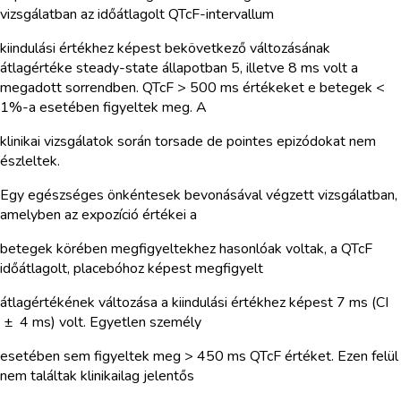
vizsgálatban az időátlagolt QTcF-intervallum
kiindulási értékhez képest bekövetkező változásának
átlagértéke steady-state állapotban 5, illetve 8 ms volt a
megadott sorrendben. QTcF > 500 ms értékeket e betegek <
1%-a esetében figyeltek meg. A
klinikai vizsgálatok során torsade de pointes epizódokat nem
észleltek.
Egy egészséges önkéntesek bevonásával végzett vizsgálatban,
amelyben az expozíció értékei a
betegek körében megfigyeltekhez hasonlóak voltak, a QTcF
időátlagolt, placebóhoz képest megfigyelt
átlagértékének változása a kiindulási értékhez képest 7 ms (CI
± 4 ms) volt. Egyetlen személy
esetében sem figyeltek meg > 450 ms QTcF értéket. Ezen felül
nem találtak klinikailag jelentős