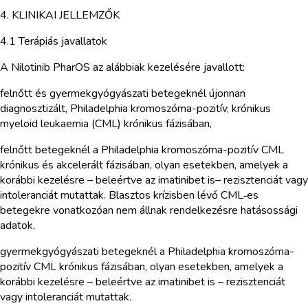
4. KLINIKAI JELLEMZŐK
4.1 Terápiás javallatok
A Nilotinib PharOS az alábbiak kezelésére javallott:
felnőtt és gyermekgyógyászati betegeknél újonnan
diagnosztizált, Philadelphia kromoszóma-pozitív, krónikus
myeloid leukaemia (CML) krónikus fázisában,
felnőtt betegeknél a Philadelphia kromoszóma-pozitív CML
krónikus és akcelerált fázisában, olyan esetekben, amelyek a
korábbi kezelésre – beleértve az imatinibet is– rezisztenciát vagy
intoleranciát mutattak. Blasztos krízisben lévő CML‑es
betegekre vonatkozóan nem állnak rendelkezésre hatásossági
adatok,
gyermekgyógyászati betegeknél a Philadelphia kromoszóma-
pozitív CML krónikus fázisában, olyan esetekben, amelyek a
korábbi kezelésre – beleértve az imatinibet is – rezisztenciát
vagy intoleranciát mutattak.