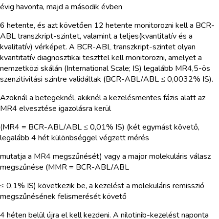
évig havonta, majd a második évben
6 hetente, és azt követően 12 hetente monitorozni kell a BCR-
ABL transzkript-szintet, valamint a teljes(kvantitatív és a
kvalitatív) vérképet. A BCR-ABL transzkript-szintet olyan
kvantitatív diagnosztikai teszttel kell monitorozni, amelyet a
nemzetközi skálán (International Scale; IS) legalább MR4,5-ös
szenzitivitási szintre validáltak (BCR-ABL/ABL ≤ 0,0032% IS).
Azoknál a betegeknél, akiknél a kezelésmentes fázis alatt az
MR4 elvesztése igazolásra kerül
(MR4 = BCR-ABL/ABL ≤ 0,01% IS) (két egymást követő,
legalább 4 hét különbséggel végzett mérés
mutatja a MR4 megszűnését) vagy a major molekuláris válasz
megszűnése (MMR = BCR-ABL/ABL
≤ 0,1% IS) következik be, a kezelést a molekuláris remisszió
megszűnésének felismerését követő
4 héten belül újra el kell kezdeni. A nilotinib-kezelést naponta