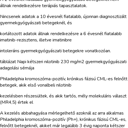
állnak rendelkezésre terápiás tapasztalatok.
Nincsenek adatok a 10 évesnél fiatalabb, újonnan diagnosztizált
gyermekgyógyászati betegeknél, és
korlátozott adatok állnak rendelkezésre a 6 évesnél fiatalabb
imatinib-rezisztens, illetve imatinibre
intoleráns gyermekgyógyászati betegekre vonatkozóan.
táblázat Napi kétszeri nilotinib 230 mg/m2 gyermekgyógyászati
adagolási sémája
Philadelphia kromoszóma-pozitív, krónikus fázisú CML-es felnőtt
betegek, akik első vonalbeli nilotinib
kezelésben részesültek, és akik tartós, mély molekuláris választ
(MR4,5) értek el
A kezelés abbahagyása mérlegelhető azoknál az arra alkalmas
Philadelphia kromoszóma-pozitív (Ph+), krónikus fázisú CML-es,
felnőtt betegeknél, akiket már legalább 3 évig naponta kétszer