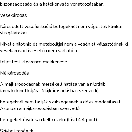
biztonságosság és a hatékonyság vonatkozásában.
Vesekárodás
Károsodott vesefunkciójú betegeknél nem végeztek klinikai
vizsgálatokat.
Mivel a nilotinib és metabolitjai nem a vesén át választódnak ki,
vesekárosodás esetén nem várható a
teljestest-clearance csökkenése.
Májkárosodás
A májkárosodásnak mérsékelt hatása van a nilotinib
farmakokinetikájára. Májkárosodásban szenvedő
betegeknél nem tartják szükségesnek a dózis módosítását.
Azonban a májkárosodásban szenvedő
betegeket óvatosan kell kezelni (lásd 4.4 pont).
Szívbetegségek