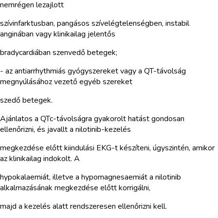
nemrégen lezajlott
szívinfarktusban, pangásos szívelégtelenségben, instabil
anginában vagy klinikailag jelentős
bradycardiában szenvedő betegek;
- az antiarrhythmiás gyógyszereket vagy a QT-távolság
megnyúlásához vezető egyéb szereket
szedő betegek.
Ajánlatos a QTc-távolságra gyakorolt hatást gondosan
ellenőrizni, és javallt a nilotinib-kezelés
megkezdése előtt kiindulási EKG-t készíteni, úgyszintén, amikor
az klinikailag indokolt. A
hypokalaemiát, illetve a hypomagnesaemiát a nilotinib
alkalmazásának megkezdése előtt korrigálni,
majd a kezelés alatt rendszeresen ellenőrizni kell.