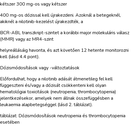
kétszer 300 mg-os vagy kétszer
400 mg-os dózissal kell újrakezdeni. Azoknál a betegeknél,
akiknél a nilotinib-kezelést újrakezdték, a
BCR-ABL transzkript-szintet a korábbi major molekuláris válasz
(MMR) vagy az MR4-szint
helyreállásáig havonta, és azt követően 12 hetente monitorozni
kell (lásd 4.4 pont).
Dózismódosítások vagy -változtatások
Előfordulhat, hogy a nilotinib adását átmenetileg fel kell
függeszteni és/vagy a dózisát csökkenteni kell olyan
hematológiai toxicitások (neutropenia, thrombocytopenia)
jelentkezésekor, amelyek nem állnak összefüggésben a
leukaemia alapbetegséggel (lásd 2. táblázat).
táblázat: Dózismódosítások neutropenia és thrombocytopenia
esetében