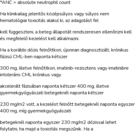
*ANC = absolute neutrophil count
Ha klinikailag jelentős középsúlyos vagy súlyos nem
hematológiai toxicitás alakul ki, az adagolást fel
kell függeszteni, a beteg állapotát rendszeresen ellenőrizni kell
és megfelelő kezelést kell alkalmazni.
Ha a korábbi dózis felnőttkori, újonnan diagnosztizált, krónikus
fázisú CML-ben naponta kétszer
300 mg, illetve felnőttkori, imatinib-rezisztens vagy imatinibre
intoleráns CML krónikus vagy
akcelerált fázisában naponta kétszer 400 mg, illetve
gyermekgyógyászati betegeknél naponta kétszer
230 mg/m2 volt, a kezelést felnőtt betegeknél naponta egyszer
400 mg, míg gyermekgyógyászati
betegeknél naponta egyszer 230 mg/m2 dózissal lehet
folytatni, ha majd a toxicitás megszűnik. Ha a