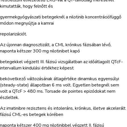
kimutatták, hogy felnőtt és
gyermekgyógyászati betegeknél a nilotinib koncentrációfüggő
módon megnyújtja a kamrai
repolarizációt.
Az újonnan diagnosztizált, a CML krónikus fázisában lévő,
naponta kétszer 300 mg nilotinibet kapó
betegekkel végzett III. fázisú vizsgálatban az időátlagolt QTcF-
intervallum kiindulási értékhez képest
bekövetkező változásának átlagértéke dinamikus egyensúlyi
(steady-state) állapotban 6 ms volt. Egyetlen betegnél sem
volt a QTcF > 480 ms. Torsade de pointes epizódokat nem
észleltek.
Az imatinibre rezisztens és intoleráns, krónikus, illetve akcelerált
fázisú CML-es betegek körében
naponta kétszer 400 mg nilotinibbel végzett II. fázisú