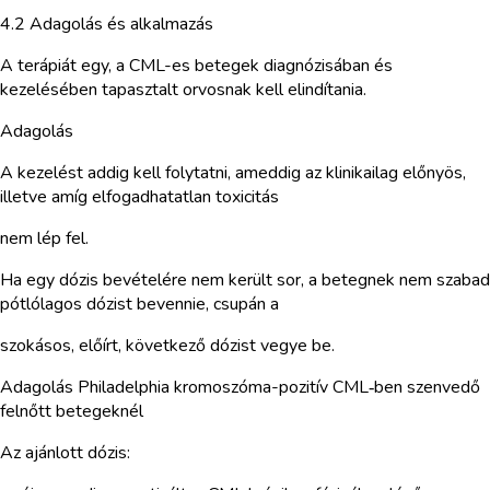
4.2 Adagolás és alkalmazás
A terápiát egy, a CML-es betegek diagnózisában és
kezelésében tapasztalt orvosnak kell elindítania.
Adagolás
A kezelést addig kell folytatni, ameddig az klinikailag előnyös,
illetve amíg elfogadhatatlan toxicitás
nem lép fel.
Ha egy dózis bevételére nem került sor, a betegnek nem szabad
pótlólagos dózist bevennie, csupán a
szokásos, előírt, következő dózist vegye be.
Adagolás Philadelphia kromoszóma-pozitív CML‑ben szenvedő
felnőtt betegeknél
Az ajánlott dózis: