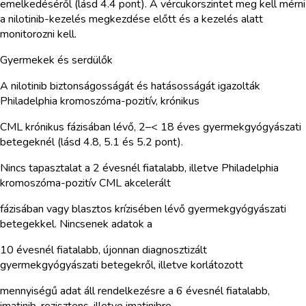
emelkedéséről (lásd 4.4 pont). A vércukorszintet meg kell mérni
a nilotinib-kezelés megkezdése előtt és a kezelés alatt
monitorozni kell.
Gyermekek és serdülők
A nilotinib biztonságosságát és hatásosságát igazolták
Philadelphia kromoszóma-pozitív, krónikus
CML krónikus fázisában lévő, 2–< 18 éves gyermekgyógyászati
betegeknél (lásd 4.8, 5.1 és 5.2 pont).
Nincs tapasztalat a 2 évesnél fiatalabb, illetve Philadelphia
kromoszóma-pozitív CML akcelerált
fázisában vagy blasztos krízisében lévő gyermekgyógyászati
betegekkel. Nincsenek adatok a
10 évesnél fiatalabb, újonnan diagnosztizált
gyermekgyógyászati betegekről, illetve korlátozott
mennyiségű adat áll rendelkezésre a 6 évesnél fiatalabb,
imatinib-rezisztens, illetve imatinibre