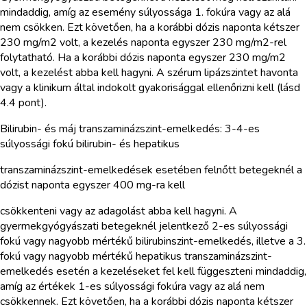
mindaddig, amíg az esemény súlyossága 1. fokúra vagy az alá
nem csökken. Ezt követően, ha a korábbi dózis naponta kétszer
230 mg/m2 volt, a kezelés naponta egyszer 230 mg/m2-rel
folytatható. Ha a korábbi dózis naponta egyszer 230 mg/m2
volt, a kezelést abba kell hagyni. A szérum lipázszintet havonta
vagy a klinikum által indokolt gyakorisággal ellenőrizni kell (lásd
4.4 pont).
Bilirubin- és máj transzaminázszint-emelkedés: 3-4-es
súlyossági fokú bilirubin- és hepatikus
transzaminázszint-emelkedések esetében felnőtt betegeknél a
dózist naponta egyszer 400 mg-ra kell
csökkenteni vagy az adagolást abba kell hagyni. A
gyermekgyógyászati betegeknél jelentkező 2-es súlyossági
fokú vagy nagyobb mértékű bilirubinszint-emelkedés, illetve a 3.
fokú vagy nagyobb mértékű hepatikus transzaminázszint-
emelkedés esetén a kezeléseket fel kell függeszteni mindaddig,
amíg az értékek 1-es súlyossági fokúra vagy az alá nem
csökkennek. Ezt követően, ha a korábbi dózis naponta kétszer