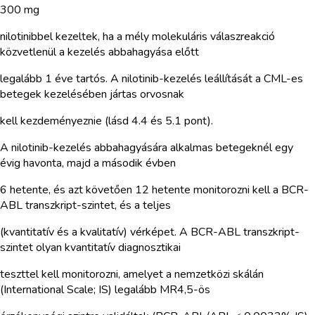
300 mg
nilotinibbel kezeltek, ha a mély molekuláris válaszreakció
közvetlenül a kezelés abbahagyása előtt
legalább 1 éve tartós. A nilotinib-kezelés leállítását a CML-es
betegek kezelésében jártas orvosnak
kell kezdeményeznie (lásd 4.4 és 5.1 pont).
A nilotinib-kezelés abbahagyására alkalmas betegeknél egy
évig havonta, majd a második évben
6 hetente, és azt követően 12 hetente monitorozni kell a BCR-
ABL transzkript-szintet, és a teljes
(kvantitatív és a kvalitatív) vérképet. A BCR-ABL transzkript-
szintet olyan kvantitatív diagnosztikai
teszttel kell monitorozni, amelyet a nemzetközi skálán
(International Scale; IS) legalább MR4,5-ös