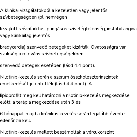
A klinikai vizsgálatokból a kezeletlen vagy jelentős
szívbetegségben (pl. nemrégen
lezajlott szívinfarktus, pangásos szívelégtelenség, instabil angina
vagy klinikailag jelentős
bradycardia) szenvedő betegeket kizárták. Óvatosságra van
szükség a releváns szívbetegségekben
szenvedő betegek esetében (lásd 4.4 pont).
Nilotinib-kezelés során a szérum összkoleszterinszintek
emelkedését jelentették (lásd 4.4 pont). A
lipidprofilt meg kell határozni a nilotinib-kezelés megkezdése
előtt, a terápia megkezdése után 3 és
6 hónappal, majd a krónikus kezelés során legalább évente
ellenőrizni kell.
Nilotinib-kezelés mellett beszámoltak a vércukorszint