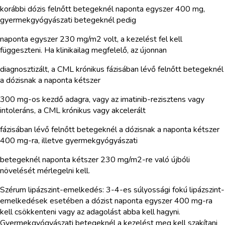
korábbi dózis felnőtt betegeknél naponta egyszer 400 mg,
gyermekgyógyászati betegeknél pedig
naponta egyszer 230 mg/m2 volt, a kezelést fel kell
függeszteni. Ha klinikailag megfelelő, az újonnan
diagnosztizált, a CML krónikus fázisában lévő felnőtt betegeknél
a dózisnak a naponta kétszer
300 mg-os kezdő adagra, vagy az imatinib-rezisztens vagy
intoleráns, a CML krónikus vagy akcelerált
fázisában lévő felnőtt betegeknél a dózisnak a naponta kétszer
400 mg-ra, illetve gyermekgyógyászati
betegeknél naponta kétszer 230 mg/m2-re való újbóli
növelését mérlegelni kell.
Szérum lipázszint-emelkedés: 3-4-es súlyossági fokú lipázszint-
emelkedések esetében a dózist naponta egyszer 400 mg-ra
kell csökkenteni vagy az adagolást abba kell hagyni.
Gyermekgyógyászati betegeknél a kezelést meg kell szakítani