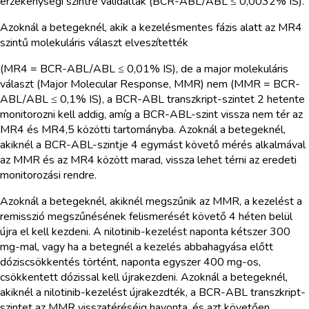
érzékenységi szintre validáltak (BCR-ABL/ABL ≤ 0,0032% IS).
Azoknál a betegeknél, akik a kezelésmentes fázis alatt az MR4
szintű molekuláris választ elveszítették
(MR4 = BCR-ABL/ABL ≤ 0,01% IS), de a major molekuláris
választ (Major Molecular Response, MMR) nem (MMR = BCR-
ABL/ABL ≤ 0,1% IS), a BCR-ABL transzkript-szintet 2 hetente
monitorozni kell addig, amíg a BCR-ABL-szint vissza nem tér az
MR4 és MR4,5 közötti tartományba. Azoknál a betegeknél,
akiknél a BCR-ABL-szintje 4 egymást követő mérés alkalmával
az MMR és az MR4 között marad, vissza lehet térni az eredeti
monitorozási rendre.
Azoknál a betegeknél, akiknél megszűnik az MMR, a kezelést a
remisszió megszűnésének felismerését követő 4 héten belül
újra el kell kezdeni. A nilotinib-kezelést naponta kétszer 300
mg-mal, vagy ha a betegnél a kezelés abbahagyása előtt
dóziscsökkentés történt, naponta egyszer 400 mg-os,
csökkentett dózissal kell újrakezdeni. Azoknál a betegeknél,
akiknél a nilotinib-kezelést újrakezdték, a BCR-ABL transzkript-
szintet az MMR visszatéréséig havonta, és azt követően