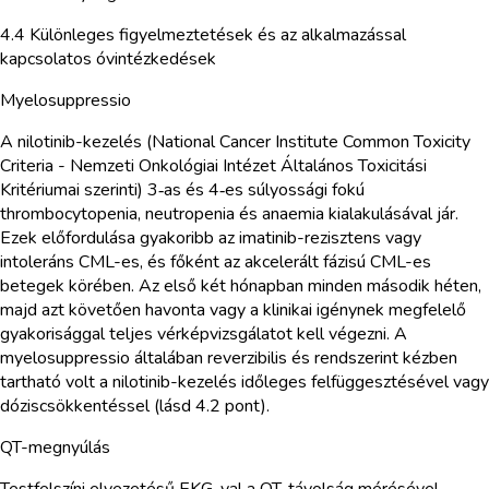
4.4 Különleges figyelmeztetések és az alkalmazással
kapcsolatos óvintézkedések
Myelosuppressio
A nilotinib-kezelés (National Cancer Institute Common Toxicity
Criteria - Nemzeti Onkológiai Intézet Általános Toxicitási
Kritériumai szerinti) 3‑as és 4‑es súlyossági fokú
thrombocytopenia, neutropenia és anaemia kialakulásával jár.
Ezek előfordulása gyakoribb az imatinib-rezisztens vagy
intoleráns CML-es, és főként az akcelerált fázisú CML-es
betegek körében. Az első két hónapban minden második héten,
majd azt követően havonta vagy a klinikai igénynek megfelelő
gyakorisággal teljes vérképvizsgálatot kell végezni. A
myelosuppressio általában reverzibilis és rendszerint kézben
tartható volt a nilotinib-kezelés időleges felfüggesztésével vagy
dóziscsökkentéssel (lásd 4.2 pont).
QT-megnyúlás
Testfelszíni elvezetésű EKG-val a QT-távolság mérésével