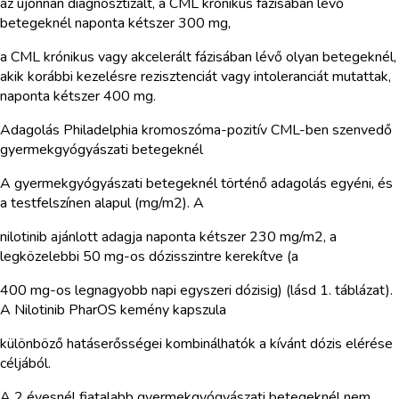
az újonnan diagnosztizált, a CML krónikus fázisában lévő
betegeknél naponta kétszer 300 mg,
a CML krónikus vagy akcelerált fázisában lévő olyan betegeknél,
akik korábbi kezelésre rezisztenciát vagy intoleranciát mutattak,
naponta kétszer 400 mg.
Adagolás Philadelphia kromoszóma-pozitív CML-ben szenvedő
gyermekgyógyászati betegeknél
A gyermekgyógyászati betegeknél történő adagolás egyéni, és
a testfelszínen alapul (mg/m2). A
nilotinib ajánlott adagja naponta kétszer 230 mg/m2, a
legközelebbi 50 mg-os dózisszintre kerekítve (a
400 mg-os legnagyobb napi egyszeri dózisig) (lásd 1. táblázat).
A Nilotinib PharOS kemény kapszula
különböző hatáserősségei kombinálhatók a kívánt dózis elérése
céljából.
A 2 évesnél fiatalabb gyermekgyógyászati betegeknél nem