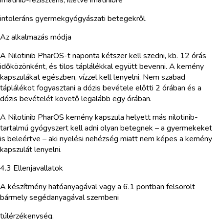
intoleráns gyermekgyógyászati betegekről.
Az alkalmazás módja
A Nilotinib PharOS-t naponta kétszer kell szedni, kb. 12 órás
időközönként, és tilos táplálékkal együtt bevenni. A kemény
kapszulákat egészben, vízzel kell lenyelni. Nem szabad
táplálékot fogyasztani a dózis bevétele előtti 2 órában és a
dózis bevételét követő legalább egy órában.
A Nilotinib PharOS kemény kapszula helyett más nilotinib-
tartalmú gyógyszert kell adni olyan betegnek – a gyermekeket
is beleértve – aki nyelési nehézség miatt nem képes a kemény
kapszulát lenyelni.
4.3 Ellenjavallatok
A készítmény hatóanyagával vagy a 6.1 pontban felsorolt
bármely segédanyagával szembeni
túlérzékenység.