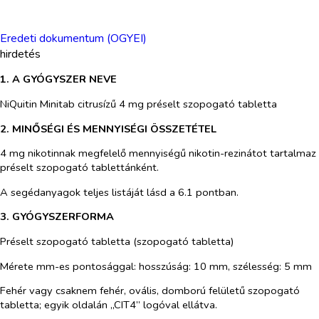
Eredeti dokumentum (OGYEI)
hirdetés
1. A GYÓGYSZER NEVE
NiQuitin Minitab citrusízű 4 mg préselt szopogató tabletta
2. MINŐSÉGI ÉS MENNYISÉGI ÖSSZETÉTEL
4 mg nikotinnak megfelelő mennyiségű
nikotin-rezinátot tartalmaz
préselt szopogató tablettánként.
A segédanyagok teljes listáját lásd a 6.1 pontban.
3. GYÓGYSZERFORMA
Préselt szopogató tabletta (szopogató tabletta)
Méret
e mm-es pontosággal: hosszúság: 10 mm, szélesség: 5 mm
Fehér vagy csaknem fehér, ovális, domború felületű szopogató
tabletta; egyik oldalán „CIT4” logóval ellátva.