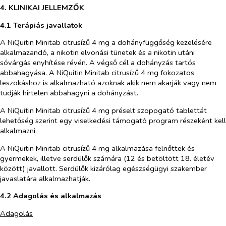
4. KLINIKAI JELLEMZŐK
4.1 Terápiás javallatok
A NiQuitin Minitab citrusízű 4 mg a dohányfüggőség kezelésére
alkalmazandó, a nikotin elvonási tünetek és a nikotin utáni
sóvárgás enyhítése révén. A végső cél a dohányzás tartós
abbahagyása. A NiQuitin Minitab citrusízű 4 mg fokozatos
leszokáshoz is alkalmazható azoknak akik nem akarják vagy nem
tudják hirtelen abbahagyni a dohányzást.
A
NiQuitin
Minitab
citrusízű
4 mg préselt szopogató tab
l
ettát
lehetőség szerint egy viselkedési támogató program részeként kell
alkalmazni.
A NiQuitin Minitab citrusízű 4 mg alkalmazása felnőttek és
gyermekek, illetve serdülők számára (12 és betöltött 18. életév
között) javallott. Serdülők kizárólag egészségügyi szakember
javaslatára alkalmazhatják.
4.2 Adagolás és alkalmazás
Adagolás