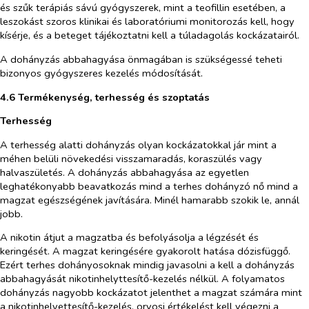
és szűk terápiás sávú gyógyszerek, mint a teofillin esetében, a
leszokást szoros klinikai és laboratóriumi monitorozás kell, hogy
kísérje, és a beteget tájékoztatni kell a túladagolás kockázatairól.
A dohányzás abbahagyása önmagában is szükségessé teheti
bizonyos gyógyszeres kezelés módosítását.
4.6 Termékenység, terhesség és szoptatás
Terhesség
A terhesség alatti dohányzás olyan kockázatokkal jár mint a
méhen belüli növekedési visszamaradás, koraszülés vagy
halvaszületés. A dohányzás abbahagyása az egyetlen
leghatékonyabb beavatkozás mind a terhes dohányzó nő mind a
magzat egészségének javítására. Minél hamarabb szokik le, annál
jobb.
A nikotin átjut a magzatba és befolyásolja a légzését és
keringését. A magzat keringésére gyakorolt hatása dózisfüggő.
Ezért terhes dohányosoknak mindig javasolni a kell a dohányzás
abbahagyását nikotinhelyttesítő-kezelés nélkül. A folyamatos
dohányzás nagyobb kockázatot jelenthet a magzat számára mint
a nikotinhelyettesítő-kezelés, orvosi értékelést kell végezni a