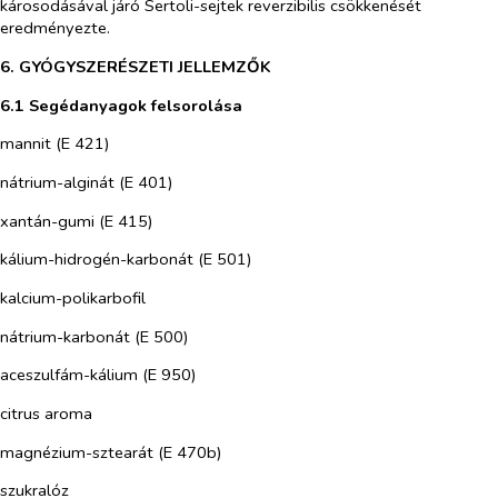
károsodásával járó Sertoli-sejtek reverzibilis csökkenését
eredményezte.
6. GYÓGYSZERÉSZETI JELLEMZŐK
6.1 Segédanyagok felsorolása
mannit (E 421)
nátrium-alginát (E 401)
xantán-gumi (E 415)
kálium-hidrogén-karbonát (E 501)
kalcium-polikarbofil
nátrium-karbonát (E 500)
aceszulfám-kálium (E 950)
citrus aroma
magnézium-sztearát (E 470b)
szukralóz