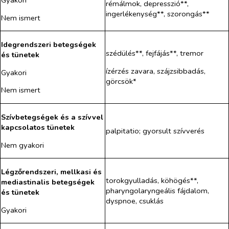
Gyakori
rémálmok, depresszió**,
ingerlékenység**, szorongás**
Nem ismert
Idegrendszeri betegségek
szédülés**, fejfájás**, tremor
és tünetek
ízérzés zavara, szájzsibbadás,
Gyakori
görcsök*
Nem ismert
Szívbetegségek és a szívvel
kapcsolatos tünetek
palpitatio; gyorsult szívverés
Nem gyakori
Légzőrendszeri, mellkasi és
torokgyulladás, köhögés**,
mediastinalis betegségek
pharyngolaryngeális fájdalom,
és tünetek
dyspnoe, csuklás
Gyakori