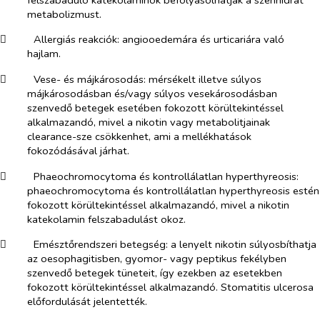
metabolizmust.
​
Allergiás reakciók:
angiooedemára és urticariára való
hajlam.
​
Vese- és májkárosodás:
mérsékelt illetve súlyos
májkárosodásban és/vagy súlyos vesekárosodásban
szenvedő betegek esetében fokozott körültekintéssel
alkalmazandó, mivel a nikotin vagy metabolitjainak
clearance-sze csökkenhet, ami a mellékhatások
fokozódásával járhat.
​
Phaeochromocytoma és kontrollálatlan hyperthyreosis:
phaeochromocytoma és kontrollálatlan hyperthyreosis estén
fokozott körültekintéssel alkalmazandó, mivel a nikotin
katekolamin felszabadulást okoz.
​
Emésztőrendszeri betegség
: a lenyelt nikotin súlyosbíthatja
az oesophagitisben, gyomor- vagy peptikus fekélyben
szenvedő betegek tüneteit, így ezekben az esetekben
fokozott körültekintéssel alkalmazandó. Stomatitis ulcerosa
előfordulását jelentették.