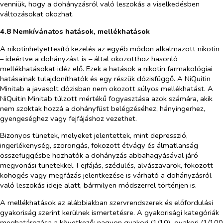
venniük, hogy a dohányzásról való leszokás a viselkedésben
változásokat okozhat.
4.8 Nemkívánatos hatások, mellékhatások
A nikotinhelyettesítő kezelés az egyéb módon alkalmazott nikotin
– ideértve a dohányzást is – által okozotthoz hasonló
mellékhatásokat idéz elő. Ezek a hatások a nikotin farmakológiai
hatásainak tulajdoníthatók és egy részük dózisfüggő. A NiQuitin
Minitab a javasolt dózisban nem okozott súlyos mellékhatást. A
NiQuitin Minitab túlzott mértékű fogyasztása azok számára, akik
nem szoktak hozzá a dohányfüst belégzéséhez, hányingerhez,
gyengeséghez vagy fejfájáshoz vezethet.
Bizonyos tünetek, melyeket jelentettek, mint depresszió,
ingerlékenység, szorongás, fokozott étvágy és álmatlanság
összefüggésbe hozhatók a dohányzás abbahagyásával járó
megvonási tünetekkel. Fejfájás, szédülés, alvászavarok, fokozott
köhögés vagy megfázás jelentkezése is várható a dohányzásról
való leszokás ideje alatt, bármilyen módszerrel történjen is.
A mellékhatások az alábbiakban szervrendszerek és előfordulási
gyakoriság szerint kerülnek ismertetésre. A gyakorisági kategóriák
meghatározása a következő: nagyon gyakori (1/10), gyakori (1/100