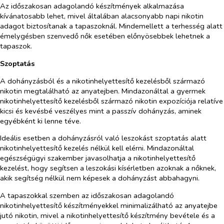
Az időszakosan adagolandó készítmények alkalmazása
kívánatosabb lehet, mivel általában alacsonyabb napi nikotin
adagot biztosítanak a tapaszoknál. Mindemellett a terhesség alatt
émelygésben szenvedő nők esetében előnyösebbek lehetnek a
tapaszok.
Szoptatás
A dohányzásból és a nikotinhelyettesítő kezelésből származó
nikotin megtalálható az anyatejben. Mindazonáltal a gyermek
nikotinhelyettesítő kezelésből származó nikotin expozíciója relatíve
kicsi és kevésbé veszélyes mint a passzív dohányzás, aminek
egyébként ki lenne téve.
Ideális esetben a dohányzásról való leszokást szoptatás alatt
nikotinhelyettesítő kezelés nélkül kell elérni. Mindazonáltal
egészségügyi szakember javasolhatja a nikotinhelyettesítő
kezelést, hogy segítsen a leszokási kísérletben azoknak a nőknek,
akik segítség nélkül nem képesek a dohányzást abbahagyni.
A tapaszokkal szemben az időszakosan adagolandó
nikotinhelyettesítő készítményekkel minimalizálható az anyatejbe
jutó nikotin, mivel a nikotinhelyettesítő készítmény bevétele és a