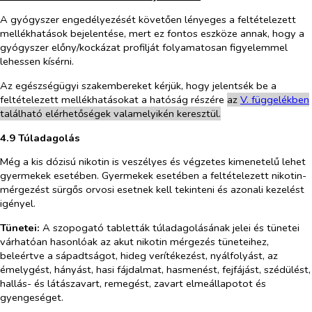
A gyógyszer engedélyezését követően lényeges a feltételezett
mellékhatások bejelentése, mert ez fontos eszköze annak, hogy a
gyógyszer előny/kockázat profilját folyamatosan figyelemmel
lehessen kísérni.
Az egészségügyi szakembereket kérjük, hogy jelentsék be a
feltételezett mellékhatásokat a hatóság részére
az
V. f
ü
ggelékben
található elérhetőségek valamelyikén keresztül.
4.9 Túladagolás
Még a kis dózisú nikotin is veszélyes és végzetes kimenetelű lehet
gyermekek esetében. Gyermekek esetében a feltételezett nikotin-
mérgezést sürgős orvosi esetnek kell tekinteni és azonali kezelést
igényel.
Tünetei:
A szopogató tabletták túladagolásának jelei és tünetei
várhatóan hasonlóak az akut nikotin mérgezés tüneteihez,
beleértve a sápadtságot, hideg verítékezést, nyálfolyást, az
émelygést, hányást, hasi fájdalmat, hasmenést, fejfájást, szédülést,
hallás- és látászavart, remegést, zavart elmeállapotot és
gyengeséget.