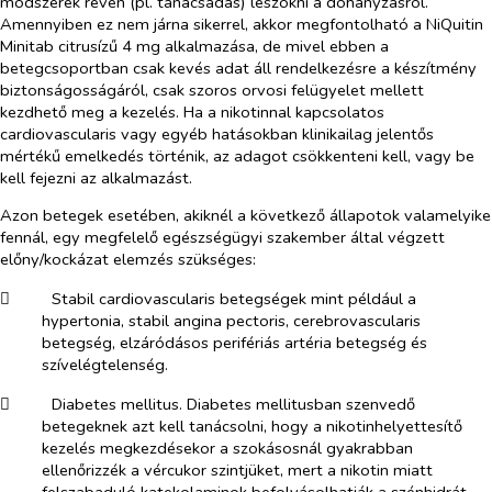
módszerek révén (pl. tanácsadás) leszokni a dohányzásról.
Amennyiben ez nem járna sikerrel, akkor megfontolható a NiQuitin
Minitab citrusízű 4 mg alkalmazása, de mivel ebben a
betegcsoportban csak kevés adat áll rendelkezésre a készítmény
biztonságosságáról, csak szoros orvosi felügyelet mellett
kezdhető meg a kezelés. Ha a nikotinnal kapcsolatos
cardiovascularis vagy egyéb hatásokban klinikailag jelentős
mértékű emelkedés történik, az adagot csökkenteni kell, vagy be
kell fejezni az alkalmazást.
Azon betegek esetében, akiknél a következő állapotok valamelyike
fennál, egy megfelelő egészségügyi szakember által végzett
előny/kockázat elemzés szükséges:
​
Stabil cardiovascularis betegségek mint például a
hypertonia, stabil angina pectoris, cerebrovascularis
betegség, elzáródásos perifériás artéria betegség és
szívelégtelenség.
​
Diabetes mellitus.
Diabetes mellitusban szenvedő
betegeknek azt kell tanácsolni, hogy a nikotinhelyettesítő
kezelés megkezdésekor a szokásosnál gyakrabban
ellenőrizzék a vércukor szintjüket, mert a nikotin miatt
felszabaduló katekolaminok befolyásolhatják a szénhidrát