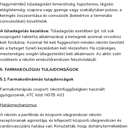
Nagymértékű túladagolást kimerültség, hypotensio, légzési
elégtelenség, szapora vagy gyenge vagy szabálytalan pulzus, a
keringés összeomlása és convulsiók (beleértve a terminális
convulsiókat) követhetik.
A túladagolás kezelése:
Túladagolás esetében
(pl. túl sok
szopogató tabletta alkalmazása) a betegnek azonnal orvoshoz
kell fordulnia. Azonnal fel kell függeszteni minden nikotin bevitelt
és a beteget tüneti kezelésben kell részesíteni. Ha szükséges,
mesterséges oxigén lélegeztetést kell alkalmazni. Az aktív szén
csökkenti a nikotin emésztőrendszeri felszívódását.
5. FARMAKOLÓGIAI TULAJDONSÁGOK
5.1 Farmakodinámiás tulajdonságok
Farmakoterápiás csoport: nikotinfüggőségben használt
gyógyszerek, ATC kód: N07B A01
Hatásmechanizmus
A nikotin a perifériás és központi idegrendszer nikotin
receptorainak agonistája, és kifejezett központi idegrendszeri és
cardiovasculáris hatása van. Kimutatták, hogy dohánytermékekben