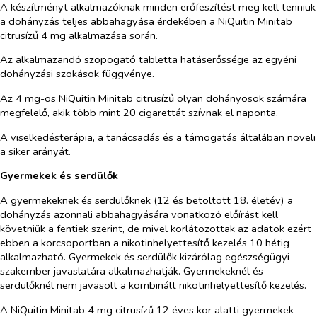
A készítményt alkalmazóknak minden erőfeszítést meg kell tenniük
a dohányzás teljes abbahagyása érdekében a NiQuitin Minitab
citrusízű 4 mg alkalmazása során.
Az alkalmazandó szopogató tabletta hatáserőssége az egyéni
dohányzási szokások függvénye.
Az 4 mg-os NiQuitin Minitab citrusízű olyan dohányosok számára
megfelelő, akik több mint 20 cigarettát szívnak el naponta.
A viselkedésterápia, a tanácsadás és a támogatás általában növeli
a siker arányát.
Gyermekek és serdülők
A gyermekeknek és serdülőknek (12 és betöltött 18. életév) a
dohányzás azonnali abbahagyására vonatkozó előírást kell
követniük a fentiek szerint, de mivel korlátozottak az adatok ezért
ebben a korcsoportban a nikotinhelyettesítő kezelés 10 hétig
alkalmazható. Gyermekek és serdülők kizárólag egészségügyi
szakember javaslatára alkalmazhatják. Gyermekeknél és
serdülőknél nem javasolt a kombinált nikotinhelyettesítő kezelés.
A NiQuitin Minitab 4 mg citrusízű 12 éves kor alatti gyermekek