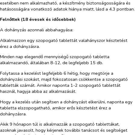
esetében nem alkalmazható, a készítmény biztonságosságára és
hatásosságára vonatkozó adatok hiánya miatt, lásd a 4.3 pontban.
Felnőttek (18 évesek és idősebbek)
A dohányzás azonnali abbahagyása:
Alkalmazzon egy szopogató tablettát valahányszor késztetést
érez a dohányzásra.
Minden nap elegendő mennyiségű szopogató tabletta
alkalmazandó, általában 8-12, de legfeljebb 15 db.
Folytassa a kezelést legfeljebb 6 hétig, hogy megtörje a
dohányzási szokást, majd fokozatosan csökkentse a szopogató
tabletták számát. Amikor naponta 1-2 szopogató tablettát
használ, hagyja abba az alkalmazását.
Hogy a kezelés után segítsen a dohányzást elkerülni, naponta egy
tabletta elszopogatható, amikor erős késztetést érez a
dohányzásra.
Akik 9 hónapon túl is alkalmazzák a szopogató tablettákat,
azoknak javasolt, hogy kérjenek további tanácsot és segítséget