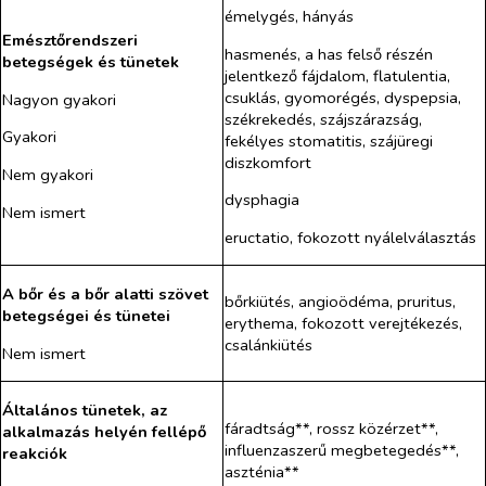
émelygés, hányás
Emésztőrendszeri
hasmenés,
a has felső részén
betegségek és tünetek
jelentkező fájdalom
, flatulentia,
csuklás, gyomorégés, dyspepsia,
Nagyon gyakori
székrekedés, szájszárazság,
Gyakori
fekélyes stomatitis, szájüregi
diszkomfort
Nem gyakori
dysphagia
Nem ismert
eructatio, fokozott nyálelválasztás
A bőr és a bőr alatti szövet
bőrkiütés, angioödéma, pruritus,
betegségei és tünetei
erythema, fokozott verejtékezés,
csalánkiütés
Nem ismert
Általános tünetek, az
fáradtság**, rossz közérzet**,
alkalmazás helyén fellépő
influenzaszerű megbetegedés**,
reakciók
aszténia**