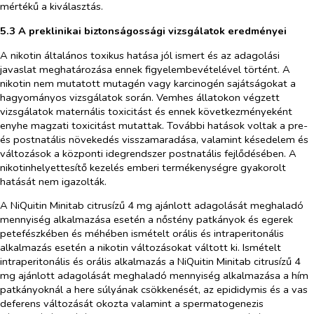
mértékű a kiválasztás.
5.3 A preklinikai biztonságossági vizsgálatok eredményei
A nikotin általános toxikus hatása jól ismert és az adagolási
javaslat meghatározása ennek figyelembevételével történt. A
nikotin nem mutatott mutagén vagy karcinogén sajátságokat a
hagyományos vizsgálatok során. Vemhes állatokon végzett
vizsgálatok maternális toxicitást és ennek következményeként
enyhe magzati toxicitást mutattak. További hatások voltak a pre-
és postnatális növekedés visszamaradása, valamint késedelem és
változások a központi idegrendszer postnatális fejlődésében. A
nikotinhelyettesítő kezelés emberi termékenységre gyakorolt
hatását nem igazolták.
A NiQuitin Minitab citrusízű 4 mg ajánlott adagolását meghaladó
mennyiség alkalmazása esetén a nőstény patkányok és egerek
petefészkében és méhében ismételt orális és intraperitonális
alkalmazás esetén a nikotin változásokat váltott ki. Ismételt
intraperitonális és orális alkalmazás a NiQuitin Minitab citrusízű 4
mg ajánlott adagolását meghaladó mennyiség alkalmazása a hím
patkányoknál a here súlyának csökkenését, az epididymis és a vas
deferens változását okozta valamint a spermatogenezis