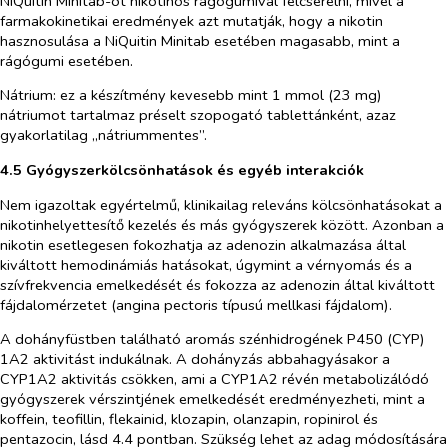
NiQuitin Minitab-ot nikotinos rágógumival felcserélni, mivel a
farmakokinetikai eredmények azt mutatják, hogy a nikotin
hasznosulása a NiQuitin Minitab esetében magasabb, mint a
rágógumi esetében.
Nátrium: ez a készítmény kevesebb mint 1 mmol (23 mg)
nátriumot tartalmaz préselt szopogató tablettánként, azaz
gyakorlatilag „nátriummentes”.
4.5 Gyógyszerkölcsönhatások és egyéb interakciók
Nem igazoltak egyértelmű, klinikailag releváns kölcsönhatásokat a
nikotinhelyettesítő kezelés és más gyógyszerek között. Azonban a
nikotin esetlegesen fokozhatja az adenozin alkalmazása által
kiváltott hemodinámiás hatásokat, úgymint a vérnyomás és a
szívfrekvencia emelkedését és fokozza az adenozin által kiváltott
fájdalomérzetet (angina pectoris típusú mellkasi fájdalom).
A dohányfüstben található aromás szénhidrogének P450 (CYP)
1A2 aktivitást indukálnak. A dohányzás abbahagyásakor a
CYP1A2 aktivitás csökken, ami a CYP1A2 révén metabolizálódó
gyógyszerek vérszintjének emelkedését eredményezheti, mint a
koffein, teofillin, flekainid, klozapin, olanzapin, ropinirol és
pentazocin, lásd 4.4 pontban. Szükség lehet az adag módosítására