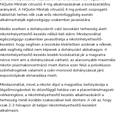
NiQuitin Minitab citrusízű 4 mg alkalmazásának a kockázat/előny
arányáról. A NiQuitin Minitab citrusízű 4 mg préselt szopogató
tablettát terhes nők csak erős nikotinfüggőség esetén
alkalmazhatják egészségügyi szakember javaslatára.
Ideális esetben a dohányzásról való leszokást terhesség alatt
nikotinhelyettesítő-kezelés nélkül kell elérni. Mindazonáltal
egészségügyi szakember javasolhatja a nikotinhelyettesítő-
kezelést, hogy segítsen a leszokási kísérletben azoknak a nőknek,
akik segítség nélkül nem képesek a dohányzást abbahagyni. A
nikotinhelyettesítő-kezelés kisebb kockázattal jár a magzatra
nézve mint ami a dohányzással várható, az alacsonyabb maximális
nikotin plazmakoncentráció miatt illetve ezen felül a policiklusos
szénhidrogének valamint a szén-monoxid dohányzással járó
expozíciójának elmaradása miatt.
Mindazonáltal, mivel a nikotin átjut a magzatba, befolyásolja a
légzőmozgásokat és dózisfűggő hatása van a placentáris/magzati
vérkeringésre, a nikotinhelyettesítő kezelés alkalmazásáról a
terhesség minél korábbi szakaszában kell dönteni. A cél az, hogy
csak 2-3 hónapon át kelljen nikotinhelyettesítő-kezelést
alkalmazni.