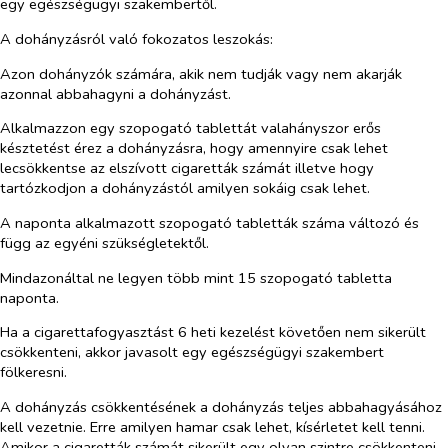
egy egészségügyi szakembertől.
A dohányzásról való fokozatos leszokás:
Azon dohányzók számára, akik nem tudják vagy nem akarják
azonnal abbahagyni a dohányzást.
Alkalmazzon egy szopogató tablettát valahányszor erős
késztetést érez a dohányzásra, hogy amennyire csak lehet
lecsökkentse az elszívott cigaretták számát illetve hogy
tartózkodjon a dohányzástól amilyen sokáig csak lehet.
A naponta alkalmazott szopogató tabletták száma változó és
függ az egyéni szükségletektől.
Mindazonáltal ne legyen több mint 15 szopogató tabletta
naponta.
Ha a cigarettafogyasztást 6 heti kezelést követően nem sikerült
csökkenteni, akkor javasolt egy egészségügyi szakembert
fölkeresni.
A dohányzás csökkentésének a dohányzás teljes abbahagyásához
kell vezetnie. Erre amilyen hamar csak lehet, kísérletet kell tenni.
Amikor a cigaretták számát sikerült egy olyan szintre csökkenteni