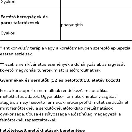
Gyakori
Fertőző betegségek és
parazitafertőzések
pharyngitis
Gyakori
* antikonvulzív terápia vagy a kórelőzményben szereplő epilepszia
esetén észlelték.
** ezek a nemkívánatos események a dohányzás abbahagyását
követő megvonási tünetek miatt is előfordulhatnak.
Gyermekek és serdülők (12 és betöltött 18. életév között)
Erre a korcsoportra nem állnak rendelkezésre specifikus
mellékhatás adatok. Ugyanakkor farmakokinetikai vizsgálat
alapján, amely hasonló farmakokinetikai profilt mutat serdülőknél
mint felnőtteknél, a serdülőknél előforduló mellékhatások
gyakorisága, típusa és súlyossága valószínűleg megegyezik a
felnőtteknél tapasztaltakkal.
Feltételezett mellékhatások bejelentése