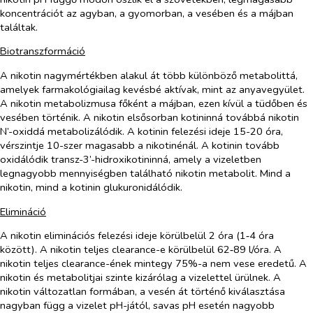
koncentrációt az agyban, a gyomorban, a vesében és a májban
találtak.
Biotranszformáció
A nikotin nagymértékben alakul át több különböző metabolittá,
amelyek farmakológiailag kevésbé aktívak, mint az anyavegyület.
A nikotin metabolizmusa főként a májban, ezen kívül a tüdőben és
vesében történik. A nikotin elsősorban kotininná továbbá nikotin
N’-oxiddá metabolizálódik. A kotinin felezési ideje 15-20 óra,
vérszintje 10-szer magasabb a nikotinénál. A kotinin tovább
oxidálódik
transz-3’-
hidroxikotininná, amely a vizeletben
legnagyobb mennyiségben található nikotin metabolit. Mind a
nikotin, mind a kotinin glukuronidálódik.
Elimináció
A nikotin eliminációs felezési ideje körülbelül 2 óra (1‑4 óra
között). A nikotin teljes clearance-e körülbelül 62‑89 l/óra. A
nikotin teljes clearance-ének mintegy 75%-a nem vese eredetű. A
nikotin és metabolitjai szinte kizárólag a vizelettel ürülnek. A
nikotin változatlan formában, a vesén át történő kiválasztása
nagyban függ a vizelet pH-jától, savas pH esetén nagyobb