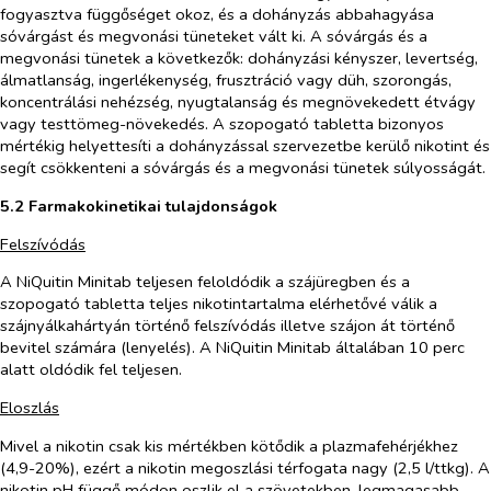
fogyasztva függőséget okoz, és a dohányzás abbahagyása
sóvárgást és megvonási tüneteket vált ki. A sóvárgás és a
megvonási tünetek a következők: dohányzási kényszer, levertség,
álmatlanság, ingerlékenység, frusztráció vagy düh, szorongás,
koncentrálási nehézség, nyugtalanság és megnövekedett étvágy
vagy testtömeg-növekedés. A szopogató tabletta bizonyos
mértékig helyettesíti a dohányzással szervezetbe kerülő nikotint és
segít csökkenteni a sóvárgás és a megvonási tünetek súlyosságát.
5.2 Farmakokinetikai tulajdonságok
Felszívódás
A NiQuitin Minitab teljesen feloldódik a szájüregben és a
szopogató tabletta teljes nikotintartalma elérhetővé válik a
szájnyálkahártyán történő felszívódás illetve szájon át történő
bevitel számára (lenyelés). A NiQuitin Minitab általában 10 perc
alatt oldódik fel teljesen.
Eloszlás
Mivel a nikotin csak kis mértékben kötődik a plazmafehérjékhez
(4,9-20%), ezért a nikotin megoszlási térfogata nagy (2,5 l/ttkg). A
nikotin pH függő módon oszlik el a szövetekben, legmagasabb