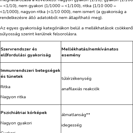
–
<1/10), nem gyakori (1/1000
–
<1/100), ritka (1/10 000
–
<1/1000), nagyon ritka (<1/10 000), nem ismert (a gyakoriság a
rendelkezésre álló adatokból nem állapítható meg).
Az egyes gyakorisági kategóriákon belül a mellékhatások csökkenő
súlyosság szerint kerülnek felsorolásra.
Szervrendszer és
Mellékhatás/nemkívánatos
előfordulási gyakoriság
esemény
Immunrendszeri betegségek
és tünetek
túlérzékenység
Ritka
anafilaxiás reakciók
Nagyon ritka
Pszichiátriai kórképek
álmatlanság**
Nagyon gyakori
idegesség