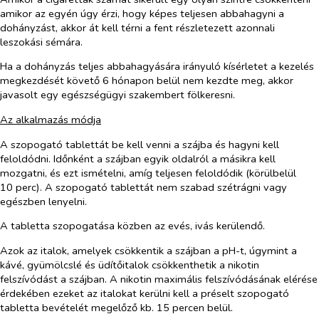
amikor az egyén úgy érzi, hogy képes teljesen abbahagyni a
dohányzást, akkor át kell térni a fent részletezett azonnali
leszokási sémára.
Ha a dohányzás teljes abbahagyására irányuló kísérletet a kezelés
megkezdését követő 6 hónapon belül nem kezdte meg, akkor
javasolt egy egészségügyi szakembert fölkeresni.
Az alkalmazás módja
A szopogató tablettát be kell venni a szájba és hagyni kell
feloldódni. Időnként a szájban egyik oldalról a másikra kell
mozgatni, és ezt ismételni, amíg teljesen feloldódik (körülbelül
10 perc). A szopogató tablettát nem szabad szétrágni vagy
egészben lenyelni.
A tabletta szopogatása közben az evés, ivás kerülendő.
Azok az italok, amelyek csökkentik a szájban a pH-t, úgymint a
kávé, gyümölcslé és üdítőitalok csökkenthetik a nikotin
felszívódást a szájban. A nikotin maximális felszívódásának elérése
érdekében ezeket az italokat kerülni kell a préselt szopogató
tabletta bevételét megelőző kb. 15 percen belül.