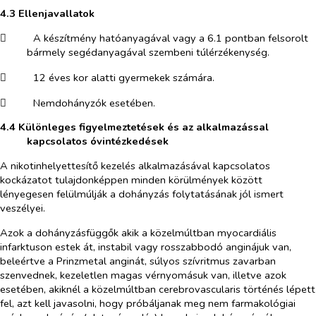
4.3 Ellenjavallatok
​
A készítmény hatóanyagával vagy a 6.1 pontban felsorolt
bármely segédanyagával szembeni túlérzékenység.
​
12 éves kor alatti gyermekek számára.
​
Nemdohányzók esetében.
4.4 Különleges figyelmeztetések és az alkalmazással
kapcsolatos óvintézkedések
A nikotinhelyettesítő kezelés alkalmazásával kapcsolatos
kockázatot tulajdonképpen minden körülmények között
lényegesen felülmúlják a dohányzás folytatásának jól ismert
veszélyei.
Azok a dohányzásfüggők akik a közelmúltban myocardiális
infarktuson estek át, instabil vagy rosszabbodó anginájuk van,
beleértve a Prinzmetal anginát, súlyos szívritmus zavarban
szenvednek, kezeletlen magas vérnyomásuk van, illetve azok
esetében, akiknél a közelmúltban cerebrovascularis történés lépett
fel
, azt kell javasolni, hogy próbáljanak meg nem farmakológiai