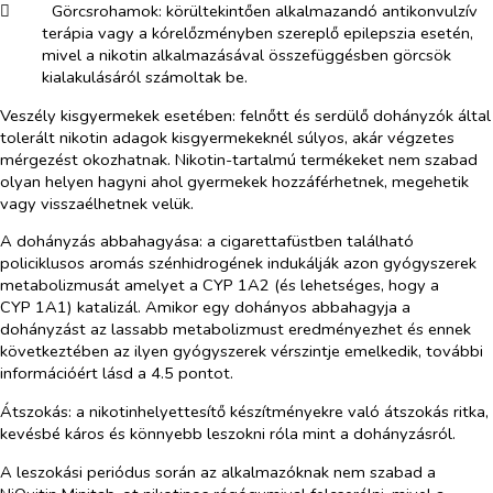
​
Görcsrohamok
: körültekintően alkalmazandó antikonvulzív
terápia vagy a kórelőzményben szereplő epilepszia esetén,
mivel a nikotin alkalmazásával összefüggésben görcsök
kialakulásáról számoltak be.
Veszély kisgyermekek esetében:
felnőtt és serdülő dohányzók által
tolerált nikotin adagok kisgyermekeknél súlyos, akár végzetes
mérgezést okozhatnak. Nikotin-tartalmú termékeket nem szabad
olyan helyen hagyni ahol gyermekek hozzáférhetnek, megehetik
vagy visszaélhetnek velük.
A dohányzás abbahagyása:
a cigarettafüstben található
policiklusos aromás szénhidrogének indukálják azon gyógyszerek
metabolizmusát amelyet a CYP 1A2 (és lehetséges, hogy a
CYP 1A1) katalizál. Amikor egy dohányos abbahagyja a
dohányzást az lassabb metabolizmust eredményezhet és ennek
következtében az ilyen gyógyszerek vérszintje emelkedik, további
információért lásd a 4.5 pontot.
Átszokás:
a nikotinhelyettesítő készítményekre való átszokás ritka,
kevésbé káros és könnyebb leszokni róla mint a dohányzásról.
A leszokási periódus során az alkalmazóknak nem szabad a