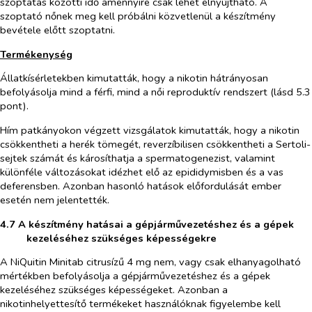
szoptatás közötti idő amennyire csak lehet elnyújtható. A
szoptató nőnek meg kell próbálni közvetlenül a készítmény
bevétele előtt szoptatni.
Termékenység
Állatkísérletekben kimutatták, hogy a nikotin hátrányosan
befolyásolja mind a férfi, mind a női reproduktív rendszert (lásd 5.3
pont).
Hím patkányokon végzett vizsgálatok kimutatták, hogy a nikotin
csökkentheti a herék tömegét, reverzíbilisen csökkentheti a Sertoli-
sejtek számát és károsíthatja a spermatogenezist, valamint
különféle változásokat idézhet elő az epididymisben és a vas
deferensben. Azonban hasonló hatások előfordulását ember
esetén nem jelentették.
4.7 A készítmény hatásai a gépjárművezetéshez és a gépek
kezeléséhez szükséges képességekre
A NiQuitin Minitab citrusízű 4 mg nem, vagy csak elhanyagolható
mértékben befolyásolja a gépjárművezetéshez és a gépek
kezeléséhez szükséges képességeket. Azonban a
nikotinhelyettesítő termékeket használóknak figyelembe kell