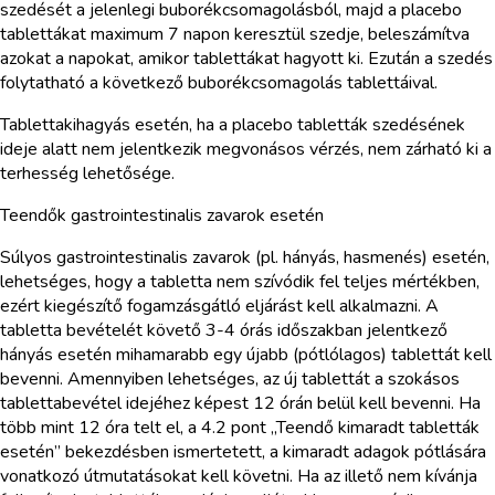
szedését a jelenlegi buborékcsomagolásból, majd a placebo
tablettákat maximum 7 napon keresztül szedje, beleszámítva
azokat a napokat, amikor tablettákat hagyott ki. Ezután a szedés
folytatható a következő buborékcsomagolás tablettáival.
Tablettakihagyás esetén, ha a placebo tabletták szedésének
ideje alatt nem jelentkezik megvonásos vérzés, nem zárható ki a
terhesség lehetősége.
Teendők gastrointestinalis zavarok esetén
Súlyos gastrointestinalis zavarok (pl. hányás, hasmenés) esetén,
lehetséges, hogy a tabletta nem szívódik fel teljes mértékben,
ezért kiegészítő fogamzásgátló eljárást kell alkalmazni. A
tabletta bevételét követő 3-4 órás időszakban jelentkező
hányás esetén mihamarabb egy újabb (pótlólagos) tablettát kell
bevenni. Amennyiben lehetséges, az új tablettát a szokásos
tablettabevétel idejéhez képest 12 órán belül kell bevenni. Ha
több mint 12 óra telt el, a 4.2 pont „Teendő kimaradt tabletták
esetén” bekezdésben ismertetett, a kimaradt adagok pótlására
vonatkozó útmutatásokat kell követni. Ha az illető nem kívánja