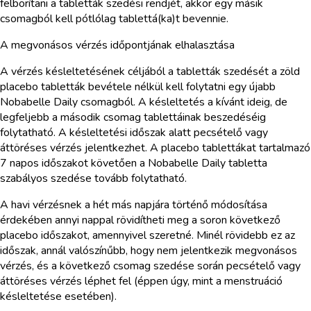
felborítani a tabletták szedési rendjét, akkor egy másik
csomagból kell pótlólag tablettá(ka)t bevennie.
A megvonásos vérzés időpontjának elhalasztása
A vérzés késleltetésének céljából a tabletták szedését a zöld
placebo tabletták bevétele nélkül kell folytatni egy újabb
Nobabelle Daily csomagból. A késleltetés a kívánt ideig, de
legfeljebb a második csomag tablettáinak beszedéséig
folytatható. A késleltetési időszak alatt pecsételő vagy
áttöréses vérzés jelentkezhet. A placebo tablettákat tartalmazó
7 napos időszakot követően a Nobabelle Daily tabletta
szabályos szedése tovább folytatható.
A havi vérzésnek a hét más napjára történő módosítása
érdekében annyi nappal rövidítheti meg a soron következő
placebo időszakot, amennyivel szeretné. Minél rövidebb ez az
időszak, annál valószínűbb, hogy nem jelentkezik megvonásos
vérzés, és a következő csomag szedése során pecsételő vagy
áttöréses vérzés léphet fel (éppen úgy, mint a menstruáció
késleltetése esetében).