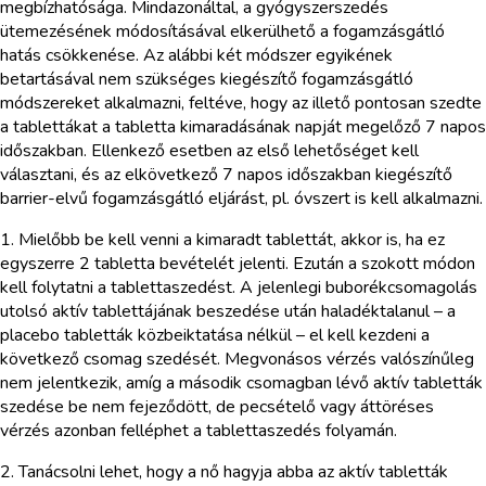
megbízhatósága. Mindazonáltal, a gyógyszerszedés
ütemezésének módosításával elkerülhető a fogamzásgátló
hatás csökkenése. Az alábbi két módszer egyikének
betartásával nem szükséges kiegészítő fogamzásgátló
módszereket alkalmazni, feltéve, hogy az illető pontosan szedte
a tablettákat a tabletta kimaradásának napját megelőző 7 napos
időszakban. Ellenkező esetben az első lehetőséget kell
választani, és az elkövetkező 7 napos időszakban kiegészítő
barrier-elvű fogamzásgátló eljárást, pl. óvszert is kell alkalmazni.
1. Mielőbb be kell venni a kimaradt tablettát, akkor is, ha ez
egyszerre 2 tabletta bevételét jelenti. Ezután a szokott módon
kell folytatni a tablettaszedést. A jelenlegi buborékcsomagolás
utolsó aktív tablettájának beszedése után haladéktalanul – a
placebo tabletták közbeiktatása nélkül – el kell kezdeni a
következő csomag szedését. Megvonásos vérzés valószínűleg
nem jelentkezik, amíg a második csomagban lévő aktív tabletták
szedése be nem fejeződött, de pecsételő vagy áttöréses
vérzés azonban felléphet a tablettaszedés folyamán.
2. Tanácsolni lehet, hogy a nő hagyja abba az aktív tabletták