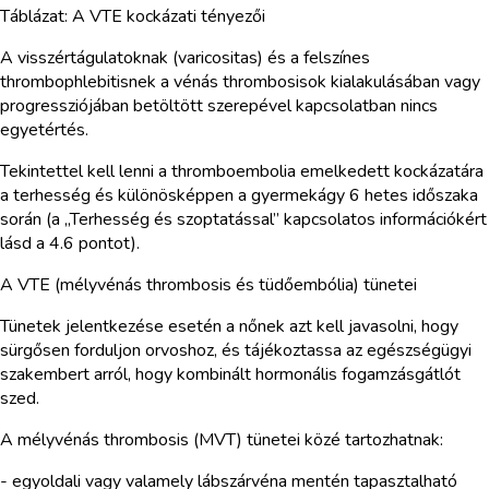
Táblázat: A VTE kockázati tényezői
A visszértágulatoknak (varicositas) és a felszínes
thrombophlebitisnek a vénás thrombosisok kialakulásában vagy
progressziójában betöltött szerepével kapcsolatban nincs
egyetértés.
Tekintettel kell lenni a thromboembolia emelkedett kockázatára
a terhesség és különösképpen a gyermekágy 6 hetes időszaka
során (a „Terhesség és szoptatással” kapcsolatos információkért
lásd a 4.6 pontot).
A VTE (mélyvénás thrombosis és tüdőembólia) tünetei
Tünetek jelentkezése esetén a nőnek azt kell javasolni, hogy
sürgősen forduljon orvoshoz, és tájékoztassa az egészségügyi
szakembert arról, hogy kombinált hormonális fogamzásgátlót
szed.
A mélyvénás thrombosis (MVT) tünetei közé tartozhatnak:
- egyoldali vagy valamely lábszárvéna mentén tapasztalható