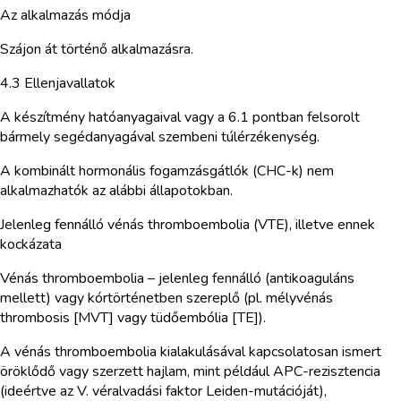
Az alkalmazás módja
Szájon át történő alkalmazásra.
4.3 Ellenjavallatok
A készítmény hatóanyagaival vagy a 6.1 pontban felsorolt
bármely segédanyagával szembeni túlérzékenység.
A kombinált hormonális fogamzásgátlók (CHC-k) nem
alkalmazhatók az alábbi állapotokban.
Jelenleg fennálló vénás thromboembolia (VTE), illetve ennek
kockázata
Vénás thromboembolia – jelenleg fennálló (antikoaguláns
mellett) vagy kórtörténetben szereplő (pl. mélyvénás
thrombosis [MVT] vagy tüdőembólia [TE]).
A vénás thromboembolia kialakulásával kapcsolatosan ismert
öröklődő vagy szerzett hajlam, mint például APC-rezisztencia
(ideértve az V. véralvadási faktor Leiden-mutációját),