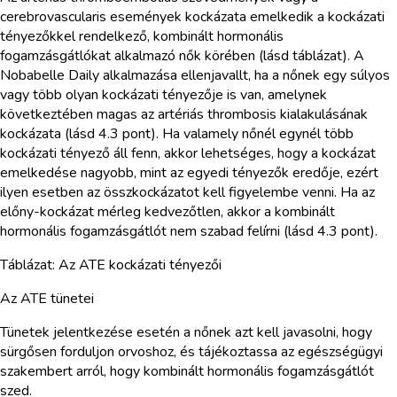
cerebrovascularis események kockázata emelkedik a kockázati
tényezőkkel rendelkező, kombinált hormonális
fogamzásgátlókat alkalmazó nők körében (lásd táblázat). A
Nobabelle Daily alkalmazása ellenjavallt, ha a nőnek egy súlyos
vagy több olyan kockázati tényezője is van, amelynek
következtében magas az artériás thrombosis kialakulásának
kockázata (lásd 4.3 pont). Ha valamely nőnél egynél több
kockázati tényező áll fenn, akkor lehetséges, hogy a kockázat
emelkedése nagyobb, mint az egyedi tényezők eredője, ezért
ilyen esetben az összkockázatot kell figyelembe venni. Ha az
előny-kockázat mérleg kedvezőtlen, akkor a kombinált
hormonális fogamzásgátlót nem szabad felírni (lásd 4.3 pont).
Táblázat: Az ATE kockázati tényezői
Az ATE tünetei
Tünetek jelentkezése esetén a nőnek azt kell javasolni, hogy
sürgősen forduljon orvoshoz, és tájékoztassa az egészségügyi
szakembert arról, hogy kombinált hormonális fogamzásgátlót
szed.