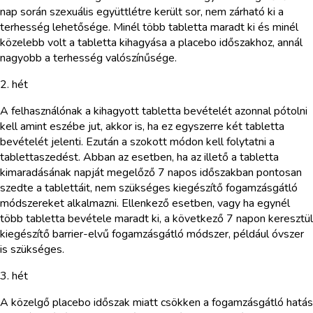
nap során szexuális együttlétre került sor, nem zárható ki a
terhesség lehetősége. Minél több tabletta maradt ki és minél
közelebb volt a tabletta kihagyása a placebo időszakhoz, annál
nagyobb a terhesség valószínűsége.
2. hét
A felhasználónak a kihagyott tabletta bevételét azonnal pótolni
kell amint eszébe jut, akkor is, ha ez egyszerre két tabletta
bevételét jelenti. Ezután a szokott módon kell folytatni a
tablettaszedést. Abban az esetben, ha az illető a tabletta
kimaradásának napját megelőző 7 napos időszakban pontosan
szedte a tablettáit, nem szükséges kiegészítő fogamzásgátló
módszereket alkalmazni. Ellenkező esetben, vagy ha egynél
több tabletta bevétele maradt ki, a következő 7 napon keresztül
kiegészítő barrier-elvű fogamzásgátló módszer, például óvszer
is szükséges.
3. hét
A közelgő placebo időszak miatt csökken a fogamzásgátló hatás