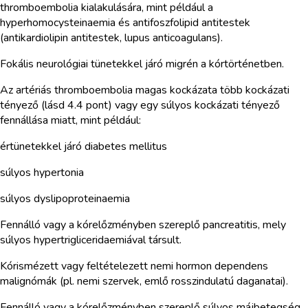
thromboembolia kialakulására, mint például a
hyperhomocysteinaemia és antifoszfolipid antitestek
(antikardiolipin antitestek, lupus anticoagulans).
Fokális neurológiai tünetekkel járó migrén a kórtörténetben.
Az artériás thromboembolia magas kockázata több kockázati
tényező (lásd 4.4 pont) vagy egy súlyos kockázati tényező
fennállása miatt, mint például:
értünetekkel járó diabetes mellitus
súlyos hypertonia
súlyos dyslipoproteinaemia
Fennálló vagy a kórelőzményben szereplő pancreatitis, mely
súlyos hypertrigliceridaemiával társult.
Kórismézett vagy feltételezett nemi hormon dependens
malignómák (pl. nemi szervek, emlő rosszindulatú daganatai).
Fennálló vagy a kórelőzményben szereplő súlyos májbetegség