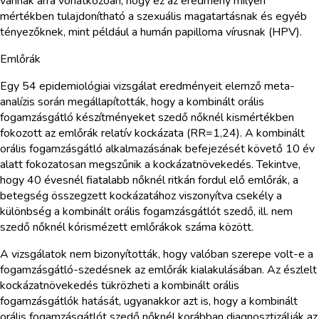
vannak arra vonatkozóan, hogy ez az eredmény milyen
mértékben tulajdonítható a szexuális magatartásnak és egyéb
tényezőknek, mint például a humán papilloma vírusnak (HPV).
Emlőrák
Egy 54 epidemiológiai vizsgálat eredményeit elemző meta-
analízis során megállapították, hogy a kombinált orális
fogamzásgátló készítményeket szedő nőknél kismértékben
fokozott az emlőrák relatív kockázata (RR=1,24). A kombinált
orális fogamzásgátló alkalmazásának befejezését követő 10 év
alatt fokozatosan megszűnik a kockázatnövekedés. Tekintve,
hogy 40 évesnél fiatalabb nőknél ritkán fordul elő emlőrák, a
betegség összegzett kockázatához viszonyítva csekély a
különbség a kombinált orális fogamzásgátlót szedő, ill. nem
szedő nőknél kórismézett emlőrákok száma között.
A vizsgálatok nem bizonyították, hogy valóban szerepe volt-e a
fogamzásgátló-szedésnek az emlőrák kialakulásában. Az észlelt
kockázatnövekedés tükrözheti a kombinált orális
fogamzásgátlók hatását, ugyanakkor azt is, hogy a kombinált
orális fogamzásgátlót szedő nőknél korábban diagnosztizálják az