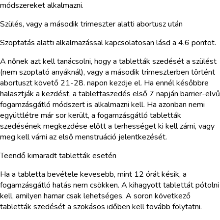
módszereket alkalmazni.
Szülés, vagy a második trimeszter alatti abortusz után
Szoptatás alatti alkalmazással kapcsolatosan lásd a 4.6 pontot.
A nőnek azt kell tanácsolni, hogy a tabletták szedését a szülést
(nem szoptató anyáknál), vagy a második trimeszterben történt
abortuszt követő 21-28. napon kezdje el. Ha ennél későbbre
halasztják a kezdést, a tablettaszedés első 7 napján barrier-elvű
fogamzásgátló módszert is alkalmazni kell. Ha azonban nemi
együttlétre már sor került, a fogamzásgátló tabletták
szedésének megkezdése előtt a terhességet ki kell zárni, vagy
meg kell várni az első menstruáció jelentkezését.
Teendő kimaradt tabletták esetén
Ha a tabletta bevétele kevesebb, mint 12 órát késik, a
fogamzásgátló hatás nem csökken. A kihagyott tablettát pótolni
kell, amilyen hamar csak lehetséges. A soron következő
tabletták szedését a szokásos időben kell tovább folytatni.