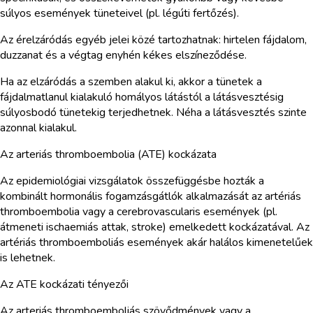
súlyos események tüneteivel (pl. légúti fertőzés).
Az érelzáródás egyéb jelei közé tartozhatnak: hirtelen fájdalom,
duzzanat és a végtag enyhén kékes elszíneződése.
Ha az elzáródás a szemben alakul ki, akkor a tünetek a
fájdalmatlanul kialakuló homályos látástól a látásvesztésig
súlyosbodó tünetekig terjedhetnek. Néha a látásvesztés szinte
azonnal kialakul.
Az arteriás thromboembolia (ATE) kockázata
Az epidemiológiai vizsgálatok összefüggésbe hozták a
kombinált hormonális fogamzásgátlók alkalmazását az artériás
thromboembolia vagy a cerebrovascularis események (pl.
átmeneti ischaemiás attak, stroke) emelkedett kockázatával. Az
artériás thromboemboliás események akár halálos kimenetelűek
is lehetnek.
Az ATE kockázati tényezői
Az arteriás thromboemboliás szövődmények vagy a