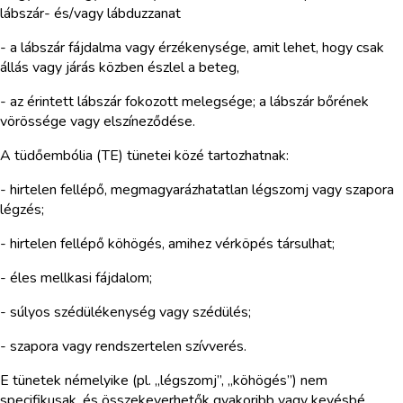
lábszár- és/vagy lábduzzanat
- a lábszár fájdalma vagy érzékenysége, amit lehet, hogy csak
állás vagy járás közben észlel a beteg,
- az érintett lábszár fokozott melegsége; a lábszár bőrének
vörössége vagy elszíneződése.
A tüdőembólia (TE) tünetei közé tartozhatnak:
- hirtelen fellépő, megmagyarázhatatlan légszomj vagy szapora
légzés;
- hirtelen fellépő köhögés, amihez vérköpés társulhat;
- éles mellkasi fájdalom;
- súlyos szédülékenység vagy szédülés;
- szapora vagy rendszertelen szívverés.
E tünetek némelyike (pl. „légszomj”, „köhögés”) nem
specifikusak, és összekeverhetők gyakoribb vagy kevésbé