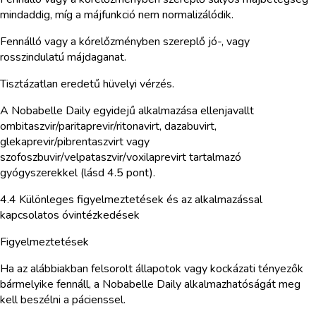
mindaddig, míg a májfunkció nem normalizálódik.
Fennálló vagy a kórelőzményben szereplő jó-, vagy
rosszindulatú májdaganat.
Tisztázatlan eredetű hüvelyi vérzés.
A Nobabelle Daily egyidejű alkalmazása ellenjavallt
ombitaszvir/paritaprevir/ritonavirt, dazabuvirt,
glekaprevir/pibrentaszvirt vagy
szofoszbuvir/velpataszvir/voxilaprevirt tartalmazó
gyógyszerekkel (lásd 4.5 pont).
4.4 Különleges figyelmeztetések és az alkalmazással
kapcsolatos óvintézkedések
Figyelmeztetések
Ha az alábbiakban felsorolt állapotok vagy kockázati tényezők
bármelyike fennáll, a Nobabelle Daily alkalmazhatóságát meg
kell beszélni a pácienssel.