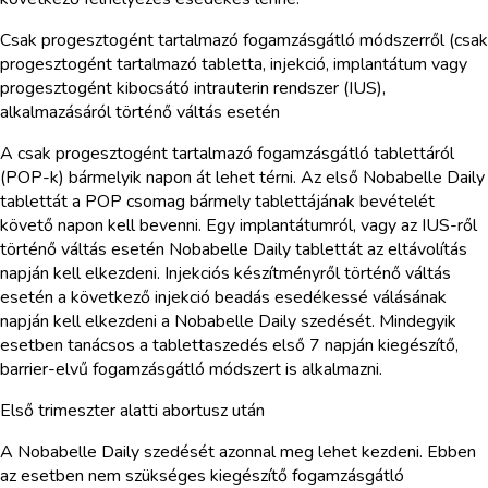
Csak progesztogént tartalmazó fogamzásgátló módszerről (csak
progesztogént tartalmazó tabletta, injekció, implantátum vagy
progesztogént kibocsátó intrauterin rendszer (IUS),
alkalmazásáról történő váltás esetén
A csak progesztogént tartalmazó fogamzásgátló tablettáról
(POP-k) bármelyik napon át lehet térni. Az első Nobabelle Daily
tablettát a POP csomag bármely tablettájának bevételét
követő napon kell bevenni. Egy implantátumról, vagy az IUS-ről
történő váltás esetén Nobabelle Daily tablettát az eltávolítás
napján kell elkezdeni. Injekciós készítményről történő váltás
esetén a következő injekció beadás esedékessé válásának
napján kell elkezdeni a Nobabelle Daily szedését. Mindegyik
esetben tanácsos a tablettaszedés első 7 napján kiegészítő,
barrier-elvű fogamzásgátló módszert is alkalmazni.
Első trimeszter alatti abortusz után
A Nobabelle Daily szedését azonnal meg lehet kezdeni. Ebben
az esetben nem szükséges kiegészítő fogamzásgátló