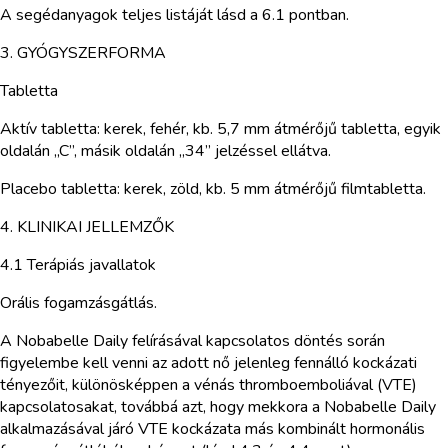
A segédanyagok teljes listáját lásd a 6.1 pontban.
3. GYÓGYSZERFORMA
Tabletta
Aktív tabletta: kerek, fehér, kb. 5,7 mm átmérőjű tabletta, egyik
oldalán „C”, másik oldalán „34” jelzéssel ellátva.
Placebo tabletta: kerek, zöld, kb. 5 mm átmérőjű filmtabletta.
4. KLINIKAI JELLEMZŐK
4.1 Terápiás javallatok
Orális fogamzásgátlás.
A Nobabelle Daily felírásával kapcsolatos döntés során
figyelembe kell venni az adott nő jelenleg fennálló kockázati
tényezőit, különösképpen a vénás thromboemboliával (VTE)
kapcsolatosakat, továbbá azt, hogy mekkora a Nobabelle Daily
alkalmazásával járó VTE kockázata más kombinált hormonális