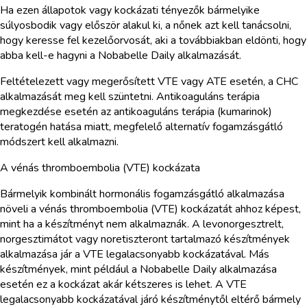
Ha ezen állapotok vagy kockázati tényezők bármelyike
súlyosbodik vagy először alakul ki, a nőnek azt kell tanácsolni,
hogy keresse fel kezelőorvosát, aki a továbbiakban eldönti, hogy
abba kell-e hagyni a Nobabelle Daily alkalmazását.
Feltételezett vagy megerősített VTE vagy ATE esetén, a CHC
alkalmazását meg kell szüntetni. Antikoaguláns terápia
megkezdése esetén az antikoaguláns terápia (kumarinok)
teratogén hatása miatt, megfelelő alternatív fogamzásgátló
módszert kell alkalmazni.
A vénás thromboembolia (VTE) kockázata
Bármelyik kombinált hormonális fogamzásgátló alkalmazása
növeli a vénás thromboembolia (VTE) kockázatát ahhoz képest,
mint ha a készítményt nem alkalmaznák. A levonorgesztrelt,
norgesztimátot vagy noretiszteront tartalmazó készítmények
alkalmazása jár a VTE legalacsonyabb kockázatával. Más
készítmények, mint például a Nobabelle Daily alkalmazása
esetén ez a kockázat akár kétszeres is lehet. A VTE
legalacsonyabb kockázatával járó készítménytől eltérő bármely