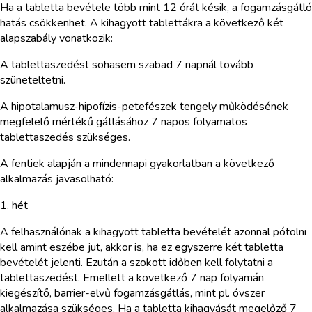
Ha a tabletta bevétele több mint 12 órát késik, a fogamzásgátló
hatás csökkenhet. A kihagyott tablettákra a következő két
alapszabály vonatkozik:
A tablettaszedést sohasem szabad 7 napnál tovább
szüneteltetni.
A hipotalamusz-hipofízis-petefészek tengely működésének
megfelelő mértékű gátlásához 7 napos folyamatos
tablettaszedés szükséges.
A fentiek alapján a mindennapi gyakorlatban a következő
alkalmazás javasolható:
1. hét
A felhasználónak a kihagyott tabletta bevételét azonnal pótolni
kell amint eszébe jut, akkor is, ha ez egyszerre két tabletta
bevételét jelenti. Ezután a szokott időben kell folytatni a
tablettaszedést. Emellett a következő 7 nap folyamán
kiegészítő, barrier-elvű fogamzásgátlás, mint pl. óvszer
alkalmazása szükséges. Ha a tabletta kihagyását megelőző 7