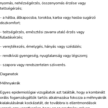
nyomás, nehézségérzés, összenyomás érzése vagy
teltségérzés;
- a hátba, állkapocsba, torokba, karba vagy hasba sugárzó
diszkomfort;
- teltségérzés, emésztési zavarra utaló érzés vagy
fulladásérzés;
- verejtékezés, émelygés, hányás vagy szédülés;
- rendkívüli gyengeség, nyugtalanság vagy légszomj;
- szapora vagy rendszertelen szívverés.
Daganatok
Méhnyakrák
Egyes epidemiológiai vizsgálatok azt találták, hogy a kombinált
orális fogamzásgátlók tartós alkalmazása fokozza a méhnyakrák
kialakulásának kockázatát, de továbbra is ellentmondások