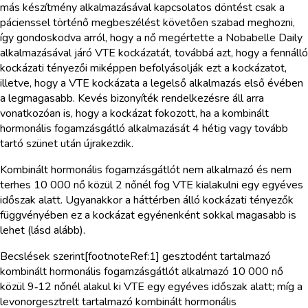
más készítmény alkalmazásával kapcsolatos döntést csak a
pácienssel történő megbeszélést követően szabad meghozni,
így gondoskodva arról, hogy a nő megértette a Nobabelle Daily
alkalmazásával járó VTE kockázatát, továbbá azt, hogy a fennálló
kockázati tényezői miképpen befolyásolják ezt a kockázatot,
illetve, hogy a VTE kockázata a legelső alkalmazás első évében
a legmagasabb. Kevés bizonyíték rendelkezésre áll arra
vonatkozóan is, hogy a kockázat fokozott, ha a kombinált
hormonális fogamzásgátló alkalmazását 4 hétig vagy tovább
tartó szünet után újrakezdik.
Kombinált hormonális fogamzásgátlót nem alkalmazó és nem
terhes 10 000 nő közül 2 nőnél fog VTE kialakulni egy egyéves
időszak alatt. Ugyanakkor a háttérben álló kockázati tényezők
függvényében ez a kockázat egyénenként sokkal magasabb is
lehet (lásd alább).
Becslések szerint[footnoteRef:1] gesztodént tartalmazó
kombinált hormonális fogamzásgátlót alkalmazó 10 000 nő
közül 9‑12 nőnél alakul ki VTE egy egyéves időszak alatt; míg a
levonorgesztrelt tartalmazó kombinált hormonális