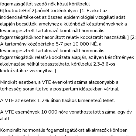
fogamzásgátlót szedő nők közül körülbelül
6[footnoteRef:2]‑nőnél történik ilyen. [1: Ezeket az
incidenciaértékeket az összes epidemiológiai vizsgálati adat
alapján becsülték, amelyhez a különböző készítményeknek a
levonorgesztrelt tartalmazó kombinált hormonális
fogamzásgátlókhoz hasonlított relatív kockázatát használták.] [2:
A tartomány középértéke 5‑7 per 10 000 NÉ, a
levonorgesztrelt tartalmazó kombinált hormonális
fogamzásgátlók relatív kockázata alapján, az ilyen készítmények
alkalmazása nélkül tapasztalható, körülbelül 2,3‑3,6‑os
kockázatához viszonyítva. ]
Mindkét esetben, a VTE évenkénti száma alacsonyabb a
terhesség során illetve a postpartum időszakban vártnál.
A VTE az esetek 1‑2%‑ában halálos kimenetelű lehet.
A VTE események 10 000 nőre vonatkoztatott száma, egy év
alatt
Kombinált hormonális fogamzásgátlókat alkalmazók körében