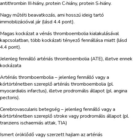
antithrombin III‑hiány, protein C‑hiány, protein S‑hiány.
Nagy műtéti beavatkozás, ami hosszú ideig tartó
immobilizációval jár (lásd 4.4 pont).
Magas kockázat a vénás thromboembolia kialakulásával
kapcsolatban, több kockázati tényező fennállása miatt (lásd
4.4 pont).
Jelenleg fennálló artériás thromboembolia (ATE), illetve ennek
kockázata
Artériás thromboembolia – jelenleg fennálló vagy a
kórtörténetben szereplő artériás thromboembolia (pl.
myocardialis infarctus), illetve prodromális állapot (pl. angina
pectoris).
Cerebrovascularis betegség – jelenleg fennálló vagy a
kórtörténetben szereplő stroke vagy prodromális állapot (pl.
tranziens ischaemiás attak, TIA)
Ismert öröklődő vagy szerzett hajlam az artériás