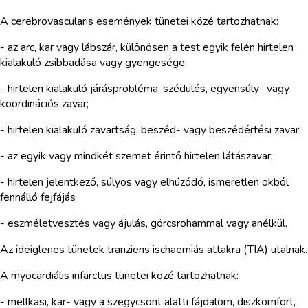
A cerebrovascularis események tünetei közé tartozhatnak:
- az arc, kar vagy lábszár, különösen a test egyik felén hirtelen
kialakuló zsibbadása vagy gyengesége;
- hirtelen kialakuló járásprobléma, szédülés, egyensúly- vagy
koordinációs zavar;
- hirtelen kialakuló zavartság, beszéd- vagy beszédértési zavar;
- az egyik vagy mindkét szemet érintő hirtelen látászavar;
- hirtelen jelentkező, súlyos vagy elhúzódó, ismeretlen okból
fennálló fejfájás
- eszméletvesztés vagy ájulás, görcsrohammal vagy anélkül.
Az ideiglenes tünetek tranziens ischaemiás attakra (TIA) utalnak.
A myocardiális infarctus tünetei közé tartozhatnak:
- mellkasi, kar- vagy a szegycsont alatti fájdalom, diszkomfort,