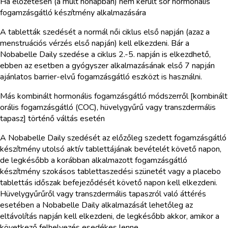
Ha előzetesen (a múlt hónapban) nem került sor hormonális
fogamzásgátló készítmény alkalmazására
A tabletták szedését a normál női ciklus első napján (azaz a
menstruációs vérzés első napján) kell elkezdeni. Bár a
Nobabelle Daily szedése a ciklus 2.-5. napján is elkezdhető,
ebben az esetben a gyógyszer alkalmazásának első 7 napján
ajánlatos barrier-elvű fogamzásgátló eszközt is használni.
Más kombinált hormonális fogamzásgátló módszerről [kombinált
orális fogamzásgátló (COC), hüvelygyűrű vagy transzdermális
tapasz] történő váltás esetén
A Nobabelle Daily szedését az előzőleg szedett fogamzásgátló
készítmény utolsó aktív tablettájának bevételét követő napon,
de legkésőbb a korábban alkalmazott fogamzásgátló
készítmény szokásos tablettaszedési szünetét vagy a placebo
tablettás időszak befejeződését követő napon kell elkezdeni.
Hüvelygyűrűről vagy transzdermális tapaszról való áttérés
esetében a Nobabelle Daily alkalmazását lehetőleg az
eltávolítás napján kell elkezdeni, de legkésőbb akkor, amikor a
következő felhelyezés esedékes lenne.