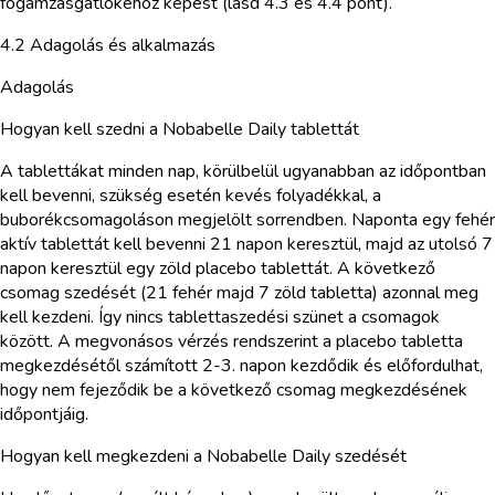
fogamzásgátlókéhoz képest (lásd 4.3 és 4.4 pont).
4.2 Adagolás és alkalmazás
Adagolás
Hogyan kell szedni a Nobabelle Daily tablettát
A tablettákat minden nap, körülbelül ugyanabban az időpontban
kell bevenni, szükség esetén kevés folyadékkal, a
buborékcsomagoláson megjelölt sorrendben. Naponta egy fehér
aktív tablettát kell bevenni 21 napon keresztül, majd az utolsó 7
napon keresztül egy zöld placebo tablettát. A következő
csomag szedését (21 fehér majd 7 zöld tabletta) azonnal meg
kell kezdeni. Így nincs tablettaszedési szünet a csomagok
között. A megvonásos vérzés rendszerint a placebo tabletta
megkezdésétől számított 2-3. napon kezdődik és előfordulhat,
hogy nem fejeződik be a következő csomag megkezdésének
időpontjáig.
Hogyan kell megkezdeni a Nobabelle Daily szedését