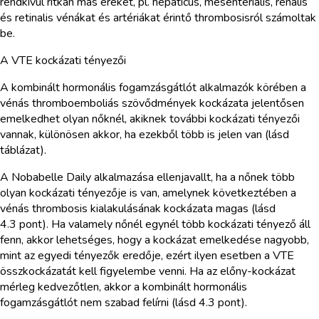
rendkívül ritkán más ereket, pl. hepaticus, mesenterialis, renalis
és retinalis vénákat és artériákat érintő thrombosisról számoltak
be.
A VTE kockázati tényezői
A kombinált hormonális fogamzásgátlót alkalmazók körében a
vénás thromboemboliás szövődmények kockázata jelentősen
emelkedhet olyan nőknél, akiknek további kockázati tényezői
vannak, különösen akkor, ha ezekből több is jelen van (lásd
táblázat).
A Nobabelle Daily alkalmazása ellenjavallt, ha a nőnek több
olyan kockázati tényezője is van, amelynek következtében a
vénás thrombosis kialakulásának kockázata magas (lásd
4.3 pont). Ha valamely nőnél egynél több kockázati tényező áll
fenn, akkor lehetséges, hogy a kockázat emelkedése nagyobb,
mint az egyedi tényezők eredője, ezért ilyen esetben a VTE
összkockázatát kell figyelembe venni. Ha az előny-kockázat
mérleg kedvezőtlen, akkor a kombinált hormonális
fogamzásgátlót nem szabad felírni (lásd 4.3 pont).