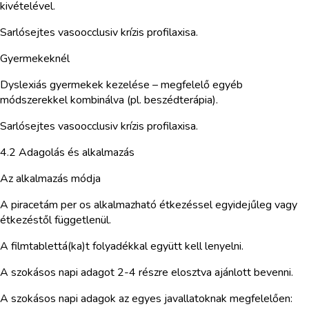
kivételével.
Sarlósejtes vasoocclusiv krízis profilaxisa.
Gyermekeknél
Dyslexiás gyermekek kezelése – megfelelő egyéb
módszerekkel kombinálva (pl. beszédterápia).
Sarlósejtes vasoocclusiv krízis profilaxisa.
4.2 Adagolás és alkalmazás
Az alkalmazás módja
A piracetám per os alkalmazható étkezéssel egyidejűleg vagy
étkezéstől függetlenül.
A filmtablettá(ka)t folyadékkal együtt kell lenyelni.
A szokásos napi adagot 2-4 részre elosztva ajánlott bevenni.
A szokásos napi adagok az egyes javallatoknak megfelelően: