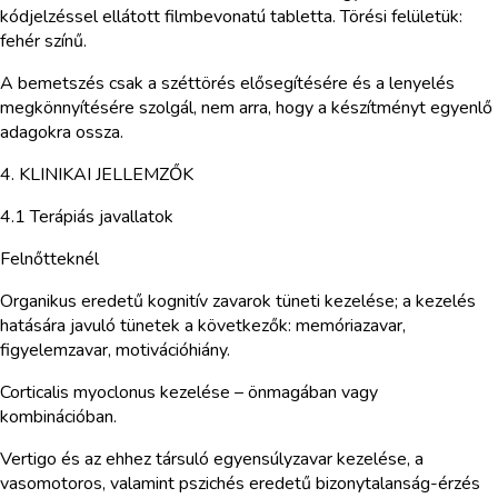
kódjelzéssel ellátott filmbevonatú tabletta. Törési felületük:
fehér színű.
A bemetszés csak a széttörés elősegítésére és a lenyelés
megkönnyítésére szolgál, nem arra, hogy a készítményt egyenlő
adagokra ossza.
4. KLINIKAI JELLEMZŐK
4.1 Terápiás javallatok
Felnőtteknél
Organikus eredetű kognitív zavarok tüneti kezelése; a kezelés
hatására javuló tünetek a következők: memóriazavar,
figyelemzavar, motivációhiány.
Corticalis myoclonus kezelése – önmagában vagy
kombinációban.
Vertigo és az ehhez társuló egyensúlyzavar kezelése, a
vasomotoros, valamint pszichés eredetű bizonytalanság-érzés