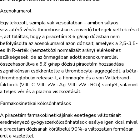
Acenokumarol
Egy leközölt, szimpla vak vizsgálatban – amiben súlyos,
visszatérő vénás thrombosisban szenvedő betegek vettek részt
-, azt találták, hogy a piracetám 9,6 g/nap dózisban nem
befolyásolta az acenokumarol azon dózisait, amelyek a 2,5-3,5-
es INR-érték (nemzetközi normalizált arány) eléréséhez
szükségesek, de az önmagában adott acenokumarollal
összehasonlítva a 9,6 g/nap dózisú piracetám hozzáadása
szignifikánsan csökkentette a thrombocyta-aggregációt, a béta-
thromboglobulin release-t, a fibrinogén és a von Willebrand-
faktorok (VIII : C; VIII : vW : Ag; VIII : vW : RCo) szintjét, valamint
a teljes vér és a plazma viszkozitását.
Farmakokinetikai kölcsönhatások
A piracetám farmakokinetikájának esetleges változásait
eredményező gyógyszerkölcsönhatások esélye igen kicsi, mivel
a piracetám dózisának körülbelül 90%-a változatlan formában
ürül a vizelettel.