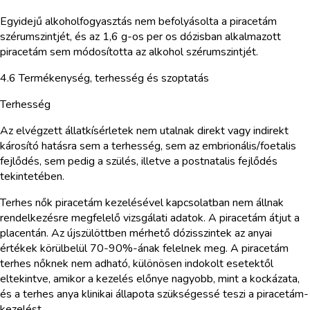
Egyidejű alkoholfogyasztás nem befolyásolta a piracetám
szérumszintjét, és az 1,6 g-os per os dózisban alkalmazott
piracetám sem módosította az alkohol szérumszintjét.
4.6 Termékenység, terhesség és szoptatás
Terhesség
Az elvégzett állatkísérletek nem utalnak direkt vagy indirekt
károsító hatásra sem a terhesség, sem az embrionális/foetalis
fejlődés, sem pedig a szülés, illetve a postnatalis fejlődés
tekintetében.
Terhes nők piracetám kezelésével kapcsolatban nem állnak
rendelkezésre megfelelő vizsgálati adatok. A piracetám átjut a
placentán. Az újszülöttben mérhető dózisszintek az anyai
értékek körülbelül 70-90%-ának felelnek meg. A piracetám
terhes nőknek nem adható, különösen indokolt esetektől
eltekintve, amikor a kezelés előnye nagyobb, mint a kockázata,
és a terhes anya klinikai állapota szükségessé teszi a piracetám-
kezelést.