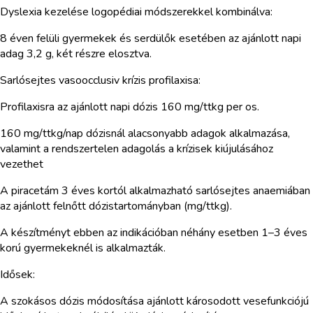
Dyslexia kezelése logopédiai módszerekkel kombinálva:
8 éven felüli gyermekek és serdülők esetében az ajánlott napi
adag 3,2 g, két részre elosztva.
Sarlósejtes vasoocclusiv krízis profilaxisa:
Profilaxisra az ajánlott napi dózis 160 mg/ttkg per os.
160 mg/ttkg/nap dózisnál alacsonyabb adagok alkalmazása,
valamint a rendszertelen adagolás a krízisek kiújulásához
vezethet
A piracetám 3 éves kortól alkalmazható sarlósejtes anaemiában
az ajánlott felnőtt dózistartományban (mg/ttkg).
A készítményt ebben az indikációban néhány esetben 1–3 éves
korú gyermekeknél is alkalmazták.
Idősek:
A szokásos dózis módosítása ajánlott károsodott vesefunkciójú