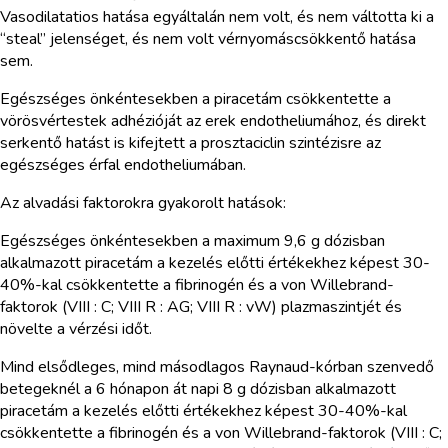
Vasodilatatios hatása egyáltalán nem volt, és nem váltotta ki a
“steal” jelenséget, és nem volt vérnyomáscsökkentő hatása
sem.
Egészséges önkéntesekben a piracetám csökkentette a
vörösvértestek adhézióját az erek endotheliumához, és direkt
serkentő hatást is kifejtett a prosztaciclin szintézisre az
egészséges érfal endotheliumában.
Az alvadási faktorokra gyakorolt hatások:
Egészséges önkéntesekben a maximum 9,6 g dózisban
alkalmazott piracetám a kezelés előtti értékekhez képest 30-
40%-kal csökkentette a fibrinogén és a von Willebrand-
faktorok (VIII : C; VIII R : AG; VIII R : vW) plazmaszintjét és
növelte a vérzési időt.
Mind elsődleges, mind másodlagos Raynaud-kórban szenvedő
betegeknél a 6 hónapon át napi 8 g dózisban alkalmazott
piracetám a kezelés előtti értékekhez képest 30-40%-kal
csökkentette a fibrinogén és a von Willebrand-faktorok (VIII : C;