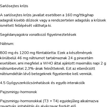
Sarlósejtes krízis
A sarlósejtes krízis javallat esetében a 160 mg/ttkg/nap
adagnál kisebb dózisok vagy a rendszertelen adagolás a krízisek
ismételt fellépését válthatja ki.
Segédanyagokra vonatkozó figyelmeztetések
Nátrium:
800 mg és 1200 mg filmtabletta: Ezek a készítmények
körülbelül 46 mg nátriumot tartalmaznak 24 g piracetám
esetében, ami megfelel a WHO által ajánlott maximális napi 2 g
nátriumbevitel 2,3%-ának felnőtteknél. Ezt az ellenőrzött
nátriumdiétán lévő betegeknek figyelembe kell venniük.
4.5 Gyógyszerkölcsönhatások és egyéb interakciók
Pajzsmirigy-hormonok
Pajzsmirigy-hormonokkal (T3 + T4) egyidejűleg alkalmazva
zavartság, irritabilitás és alvászavar fordult elő.