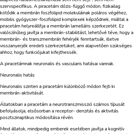
szervspecifikus. A piracetám dózis-függő módon, fizikailag
kötődik a membrán foszfolipid molekuláinak poláros végéhez,
mobilis gyógyszer-foszfolipid komplexek képződnek, miáltal a
piracetám helyreállítja a membrán lamelláris szerkezetét. Ez
valószínűleg javítja a membrán-stabilitást, lehetővé téve, hogy a
membrán- és transzmembrán fehérjék fenntartsák, illetve
visszanyerjék eredeti szerkezetüket, ami alapvetően szükséges
ahhoz, hogy funkciójukat kifejthessék.
A piracetámnak neuronalis és vascularis hatásai vannak.
Neuronalis hatás
Neuronalis szinten a piracetám különböző módon fejti ki
membrán-aktivitását.
Állatokban a piracetám a neurotranszmisszió számos típusát
befolyásolja, elsősorban a receptor- denzitás és aktivitás
posztszinaptikus módosítása révén.
Mind állatok, mindpedig emberek esetében javítja a kognitív