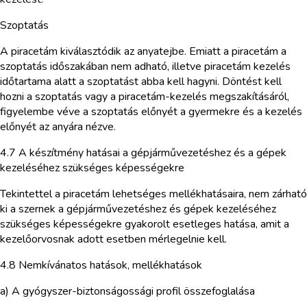
Szoptatás
A piracetám kiválasztódik az anyatejbe. Emiatt a piracetám a
szoptatás időszakában nem adható, illetve piracetám kezelés
időtartama alatt a szoptatást abba kell hagyni. Döntést kell
hozni a szoptatás vagy a piracetám-kezelés megszakításáról,
figyelembe véve a szoptatás előnyét a gyermekre és a kezelés
előnyét az anyára nézve.
4.7 A készítmény hatásai a gépjárművezetéshez és a gépek
kezeléséhez szükséges képességekre
Tekintettel a piracetám lehetséges mellékhatásaira, nem zárható
ki a szernek a gépjárművezetéshez és gépek kezeléséhez
szükséges képességekre gyakorolt esetleges hatása, amit a
kezelőorvosnak adott esetben mérlegelnie kell.
4.8 Nemkívánatos hatások, mellékhatások
a) A gyógyszer-biztonságossági profil összefoglalása