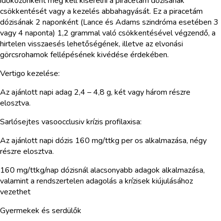
időközönként meg kell kísérelni a piracetám dózisának
csökkentését vagy a kezelés abbahagyását. Ez a piracetám
dózisának 2 naponként (Lance és Adams szindróma esetében 3
vagy 4 naponta) 1,2 grammal való csökkentésével végzendő, a
hirtelen visszaesés lehetőségének, illetve az elvonási
görcsrohamok fellépésének kivédése érdekében.
Vertigo kezelése:
Az ajánlott napi adag 2,4 – 4,8 g, két vagy három részre
elosztva.
Sarlósejtes vasoocclusiv krízis profilaxisa:
Az ajánlott napi dózis 160 mg/ttkg per os alkalmazása, négy
részre elosztva.
160 mg/ttkg/nap dózisnál alacsonyabb adagok alkalmazása,
valamint a rendszertelen adagolás a krízisek kiújulásához
vezethet
Gyermekek és serdülők