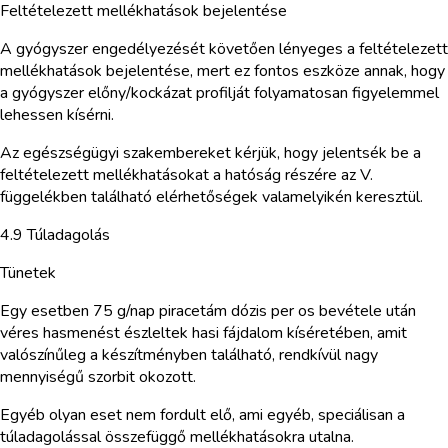
Feltételezett mellékhatások bejelentése
A gyógyszer engedélyezését követően lényeges a feltételezett
mellékhatások bejelentése, mert ez fontos eszköze annak, hogy
a gyógyszer előny/kockázat profilját folyamatosan figyelemmel
lehessen kísérni.
Az egészségügyi szakembereket kérjük, hogy jelentsék be a
feltételezett mellékhatásokat a hatóság részére az V.
függelékben található elérhetőségek valamelyikén keresztül.
4.9 Túladagolás
Tünetek
Egy esetben 75 g/nap piracetám dózis per os bevétele után
véres hasmenést észleltek hasi fájdalom kíséretében, amit
valószínűleg a készítményben található, rendkívül nagy
mennyiségű szorbit okozott.
Egyéb olyan eset nem fordult elő, ami egyéb, speciálisan a
túladagolással összefüggő mellékhatásokra utalna.