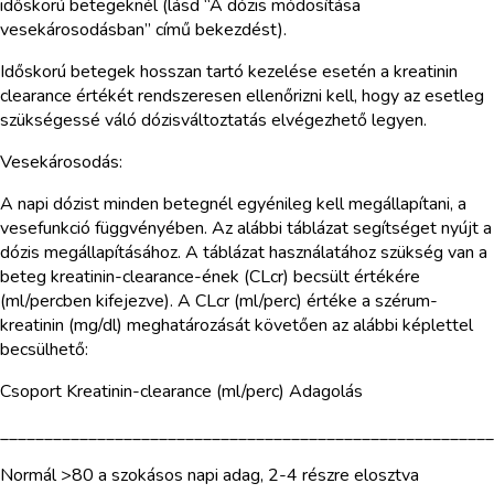
időskorú betegeknél (lásd “A dózis módosítása
vesekárosodásban” című bekezdést).
Időskorú betegek hosszan tartó kezelése esetén a kreatinin
clearance értékét rendszeresen ellenőrizni kell, hogy az esetleg
szükségessé váló dózisváltoztatás elvégezhető legyen.
Vesekárosodás:
A napi dózist minden betegnél egyénileg kell megállapítani, a
vesefunkció függvényében. Az alábbi táblázat segítséget nyújt a
dózis megállapításához. A táblázat használatához szükség van a
beteg kreatinin-clearance-ének (CLcr) becsült értékére
(ml/percben kifejezve). A CLcr (ml/perc) értéke a szérum-
kreatinin (mg/dl) meghatározását követően az alábbi képlettel
becsülhető:
Csoport Kreatinin-clearance (ml/perc) Adagolás
________________________________________________________
Normál >80 a szokásos napi adag, 2-4 részre elosztva