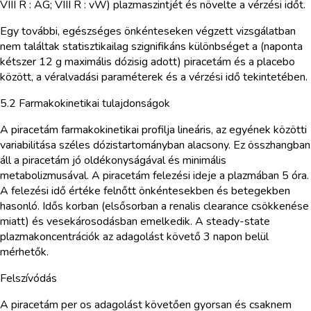
VIII R : AG; VIII R : vW) plazmaszintjét és növelte a vérzési időt.
Egy további, egészséges önkénteseken végzett vizsgálatban
nem találtak statisztikailag szignifikáns különbséget a (naponta
kétszer 12 g maximális dózisig adott) piracetám és a placebo
között, a véralvadási paraméterek és a vérzési idő tekintetében.
5.2 Farmakokinetikai tulajdonságok
A piracetám farmakokinetikai profilja lineáris, az egyének közötti
variabilitása széles dózistartományban alacsony. Ez összhangban
áll a piracetám jó oldékonyságával és minimális
metabolizmusával. A piracetám felezési ideje a plazmában 5 óra.
A felezési idő értéke felnőtt önkéntesekben és betegekben
hasonló. Idős korban (elsősorban a renalis clearance csökkenése
miatt) és vesekárosodásban emelkedik. A steady-state
plazmakoncentrációk az adagolást követő 3 napon belül
mérhetők.
Felszívódás
A piracetám per os adagolást követően gyorsan és csaknem