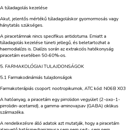
A túladagolás kezelése
Akut, jelentős mértékű túladagoláskor gyomormosás vagy
hánytatás szükséges.
A piracetámnak nincs specifikus antidotuma. Emiatt a
túladagolás kezelése tüneti jellegű, és beletartozhat a
haemodialízis is. Dialízis során az extrakciós hatékonyság
piracetám esetében 50‑60%‑os.
5. FARMAKOLÓGIAI TULAJDONSÁGOK
5.1 Farmakodinámiás tulajdonságok
Farmakoterápiás csoport: nootropikumok, ATC kód: N06B X03
A hatóanyag, a piracetám egy pirrolidon vegyület (2-oxo-1-
pirrolidin-acetamid), a gamma-aminovajsav (GABA) ciklikus
származéka.
A rendelkezésre álló adatok azt mutatják, hogy a piracetám
alapvető hatásmechanizmusa sem nem sejt-, sem nem