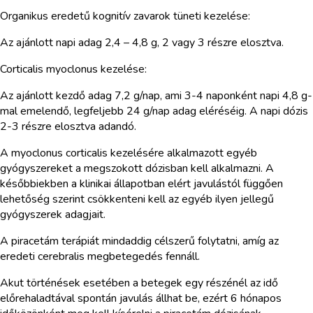
Organikus eredetű kognitív zavarok tüneti kezelése:
Az ajánlott napi adag 2,4 – 4,8 g, 2 vagy 3 részre elosztva.
Corticalis myoclonus kezelése:
Az ajánlott kezdő adag 7,2 g/nap, ami 3-4 naponként napi 4,8 g-
mal emelendő, legfeljebb 24 g/nap adag eléréséig. A napi dózis
2-3 részre elosztva adandó.
A myoclonus corticalis kezelésére alkalmazott egyéb
gyógyszereket a megszokott dózisban kell alkalmazni. A
későbbiekben a klinikai állapotban elért javulástól függően
lehetőség szerint csökkenteni kell az egyéb ilyen jellegű
gyógyszerek adagjait.
A piracetám terápiát mindaddig célszerű folytatni, amíg az
eredeti cerebralis megbetegedés fennáll.
Akut történések esetében a betegek egy részénél az idő
előrehaladtával spontán javulás állhat be, ezért 6 hónapos