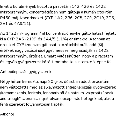
In vitro körülmények között a piracetám 142, 426 és 1422
mikrogramm/ml koncentrációban nem gátolja a humán citokróm
P450 máj-izoenzimeket (CYP 1A2, 2B6, 2C8, 2C9, 2C19, 2D6,
2E1 és 4A9/11).
Az 1422 mikrogramm/ml koncentráció enyhe gátló hatást fejtett
ki a CYP 2A6 (21%) és 3A4/5 (11%) enzimekre. Azonban az
ezen két CYP izoenzim gátlását okozó inhibitorállandó (Ki)-
értékek nagy valószínűséggel messze meghaladják az 1422
mikrogramm/ml értéket. Emiatt valószínűtlen, hogy a piracetám
és egyéb gyógyszerek között metabolikus interakció lépne fel.
Antiepilepsziás gyógyszerek
Négy héten keresztül napi 20 g-os dózisban adott piracetám
nem változtatta meg az alkalmazott antiepilepsziás gyógyszerek
(karbamazepin, fenitoin, fenobarbitál és nátrium-valproát) “peak
and trough” szérumszintjeit olyan epilepsziás betegeknél, akik a
fenti szereket folyamatosan kapták.
Alkohol