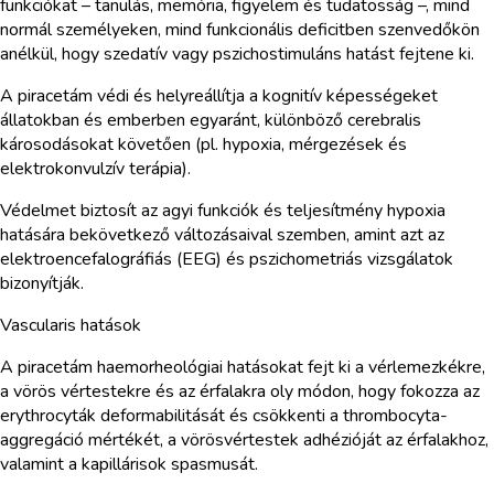
funkciókat – tanulás, memória, figyelem és tudatosság –, mind
normál személyeken, mind funkcionális deficitben szenvedőkön
anélkül, hogy szedatív vagy pszichostimuláns hatást fejtene ki.
A piracetám védi és helyreállítja a kognitív képességeket
állatokban és emberben egyaránt, különböző cerebralis
károsodásokat követően (pl. hypoxia, mérgezések és
elektrokonvulzív terápia).
Védelmet biztosít az agyi funkciók és teljesítmény hypoxia
hatására bekövetkező változásaival szemben, amint azt az
elektroencefalográfiás (EEG) és pszichometriás vizsgálatok
bizonyítják.
Vascularis hatások
A piracetám haemorheológiai hatásokat fejt ki a vérlemezkékre,
a vörös vértestekre és az érfalakra oly módon, hogy fokozza az
erythrocyták deformabilitását és csökkenti a thrombocyta-
aggregáció mértékét, a vörösvértestek adhézióját az érfalakhoz,
valamint a kapillárisok spasmusát.