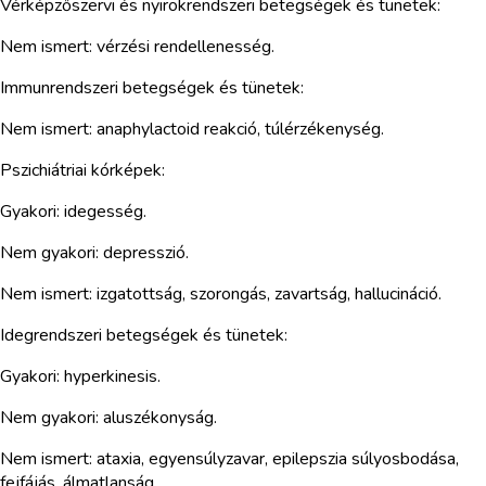
Vérképzőszervi és nyirokrendszeri betegségek és tünetek:
Nem ismert: vérzési rendellenesség.
Immunrendszeri betegségek és tünetek:
Nem ismert: anaphylactoid reakció, túlérzékenység.
Pszichiátriai kórképek:
Gyakori: idegesség.
Nem gyakori: depresszió.
Nem ismert: izgatottság, szorongás, zavartság, hallucináció.
Idegrendszeri betegségek és tünetek:
Gyakori: hyperkinesis.
Nem gyakori: aluszékonyság.
Nem ismert: ataxia, egyensúlyzavar, epilepszia súlyosbodása,
fejfájás, álmatlanság.