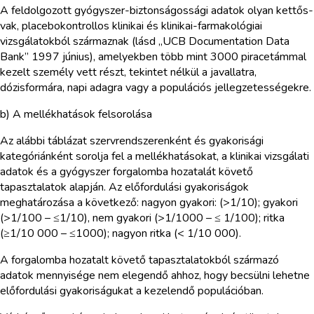
A feldolgozott gyógyszer-biztonságossági adatok olyan kettős-
vak, placebokontrollos klinikai és klinikai-farmakológiai
vizsgálatokból származnak (lásd „UCB Documentation Data
Bank” 1997 június), amelyekben több mint 3000 piracetámmal
kezelt személy vett részt, tekintet nélkül a javallatra,
dózisformára, napi adagra vagy a populációs jellegzetességekre.
b) A mellékhatások felsorolása
Az alábbi táblázat szervrendszerenként és gyakorisági
kategóriánként sorolja fel a mellékhatásokat, a klinikai vizsgálati
adatok és a gyógyszer forgalomba hozatalát követő
tapasztalatok alapján. Az előfordulási gyakoriságok
meghatározása a következő: nagyon gyakori: (>1/10); gyakori
(>1/100 – ≤1/10), nem gyakori (>1/1000 – ≤ 1/100); ritka
(≥1/10 000 – ≤1000); nagyon ritka (< 1/10 000).
A forgalomba hozatalt követő tapasztalatokból származó
adatok mennyisége nem elegendő ahhoz, hogy becsülni lehetne
előfordulási gyakoriságukat a kezelendő populációban.