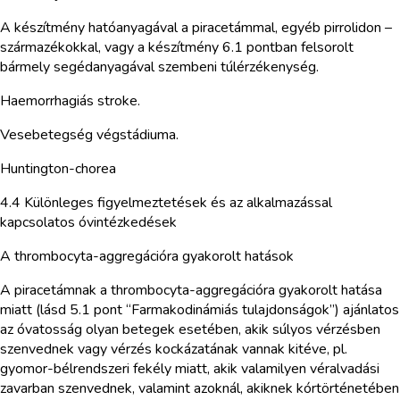
A készítmény hatóanyagával a piracetámmal, egyéb pirrolidon –
származékokkal, vagy a készítmény 6.1 pontban felsorolt
bármely segédanyagával szembeni túlérzékenység.
Haemorrhagiás stroke.
Vesebetegség végstádiuma.
Huntington-chorea
4.4 Különleges figyelmeztetések és az alkalmazással
kapcsolatos óvintézkedések
A thrombocyta-aggregációra gyakorolt hatások
A piracetámnak a thrombocyta-aggregációra gyakorolt hatása
miatt (lásd 5.1 pont “Farmakodinámiás tulajdonságok”) ajánlatos
az óvatosság olyan betegek esetében, akik súlyos vérzésben
szenvednek vagy vérzés kockázatának vannak kitéve, pl.
gyomor-bélrendszeri fekély miatt, akik valamilyen véralvadási
zavarban szenvednek, valamint azoknál, akiknek kórtörténetében