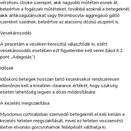
vérzéses stroke szerepel, akik nagyobb műtéten esnek át,
beleértve a fogászati műtéteket, továbbá azoknál a betegeknél,
akik antikoagulánsokat vagy thrombocyta-aggregáció gátló
szereket szednek, beleértve az alacsony dózisú aszpirint is.
Vesekárosodás
A piracetám a veséken keresztül választódik ki, ezért
vesekárosodás esetében ezt figyelembe kell venni (lásd 4.2
pont „Adagolás”).
Idősek
Időskorú betegek hosszan tartó kezelésekor rendszeresen
ellenőrizni kell a kreatinin-clearance értékét, hogy szükség
esetén lehetőség legyen a dózis módosítására.
A kezelés megszakítása
Myoclonus corticalisban szenvedő betegeknél el kell kerülni a
kezelés hirtelen megszakítását, mivel ez hirtelen visszaesést,
illetve elvonási görcsrohamok fellépését válthatja ki.