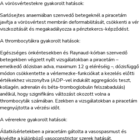
A vörösvértestekre gyakorolt hatások:
Sarlósejtes anaemiában szenvedő betegeknél a piracetám
javítja a vörösvértest membrán deformabilitását, csökkenti a vér
viszkozitását és megakadályozza a pénztekercs-képződést.
A thrombocytákra gyakorolt hatások:
Egészséges önkéntesekben és Raynaud-kórban szenvedő
betegekben végzett nyílt vizsgálatokban a piracetám –
emelkedő dózisban adva, maximum 12 g eléréséig –, dózisfüggő
módon csökkentette a vérlemezke-funkciókat a kezelés előtti
értékekhez viszonyítva (ADP-vel indukált aggregációs teszt,
kollagén, adrenalin és béta-tromboglobulin felszabadulás)
anélkül, hogy szignifikáns változást okozott volna a
thrombocyták számában. Ezekben a vizsgálatokban a piracetám
megnyújtotta a vérzési időt.
A vérerekre gyakorolt hatások:
Állatkísérletekben a piracetám gátolta a vasospasmust és
kivédte a különböző vasoconstrictor szerek hatását.