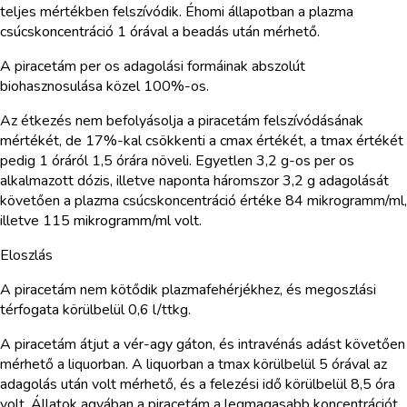
teljes mértékben felszívódik. Éhomi állapotban a plazma
csúcskoncentráció 1 órával a beadás után mérhető.
A piracetám per os adagolási formáinak abszolút
biohasznosulása közel 100%-os.
Az étkezés nem befolyásolja a piracetám felszívódásának
mértékét, de 17%-kal csökkenti a cmax értékét, a tmax értékét
pedig 1 óráról 1,5 órára növeli. Egyetlen 3,2 g-os per os
alkalmazott dózis, illetve naponta háromszor 3,2 g adagolását
követően a plazma csúcskoncentráció értéke 84 mikrogramm/ml,
illetve 115 mikrogramm/ml volt.
Eloszlás
A piracetám nem kötődik plazmafehérjékhez, és megoszlási
térfogata körülbelül 0,6 l/ttkg.
A piracetám átjut a vér-agy gáton, és intravénás adást követően
mérhető a liquorban. A liquorban a tmax körülbelül 5 órával az
adagolás után volt mérhető, és a felezési idő körülbelül 8,5 óra
volt. Állatok agyában a piracetám a legmagasabb koncentrációt