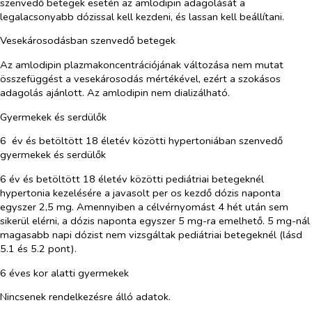
szenvedő betegek esetén az amlodipin adagolását a
legalacsonyabb dózissal kell kezdeni, és lassan kell beállítani.
Vesekárosodásban szenvedő betegek
Az amlodipin plazmakoncentrációjának változása nem mutat
összefüggést a vesekárosodás mértékével, ezért a szokásos
adagolás ajánlott. Az amlodipin nem dializálható.
Gyermekek és serdülők
6 év és betöltött 18 életév közötti hypertoniában szenvedő
gyermekek és serdülők
6 év és betöltött 18 életév közötti pediátriai betegeknél
hypertonia kezelésére a javasolt
per os
kezdő dózis naponta
egyszer 2,5 mg. Amennyiben a célvérnyomást 4 hét után sem
sikerül elérni, a dózis naponta egyszer 5 mg-ra emelhető. 5 mg-nál
magasabb napi dózist nem vizsgáltak pediátriai betegeknél (lásd
5.1 és 5.2 pont).
6 éves kor alatti gyermekek
Nincsenek rendelkezésre álló adatok.