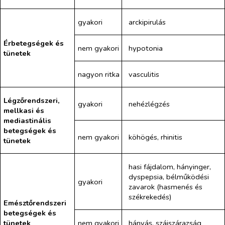
gyakori
arckipirulás
Érbetegségek és
nem gyakori
hypotonia
tünetek
nagyon ritka
vasculitis
Légzőrendszeri,
gyakori
nehézlégzés
mellkasi és
mediastinális
betegségek és
nem gyakori
köhögés, rhinitis
tünetek
hasi fájdalom, hányinger,
dyspepsia, bélműködési
gyakori
zavarok (hasmenés és
székrekedés)
Emésztőrendszeri
betegségek és
tünetek
nem gyakori
hányás, szájszárazság