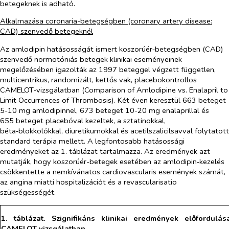
betegeknek is adható.
Alkalmazása coronaria-betegségben (coronary artery disease:
CAD) szenvedő betegeknél
Az amlodipin hatásosságát ismert koszorúér‑betegségben (CAD)
szenvedő normotóniás betegek klinikai eseményeinek
megelőzésében igazolták az 1997 beteggel végzett független,
multicentrikus, randomizált, kettős vak, placebokontrollos
CAMELOT‑vizsgálatban (Comparison of Amlodipine vs. Enalapril to
Limit Occurrences of Thrombosis). Két éven keresztül 663 beteget
5-10 mg amlodipinnel, 673 beteget 10-20 mg enalaprillal és
655 beteget placebóval kezeltek, a sztatinokkal,
béta‑blokkolókkal, diuretikumokkal és acetilszalicilsavval folytatott
standard terápia mellett. A legfontosabb hatásossági
eredményeket az 1. táblázat tartalmazza. Az eredmények azt
mutatják, hogy koszorúér-betegek esetében az amlodipin‑kezelés
csökkentette a nemkívánatos cardiovascularis események számát,
az angina miatti hospitalizációt és a revascularisatio
szükségességét.
1. táblázat. Szignifikáns klinikai eredmények előfordulá
CAMELOT vizsgálatban