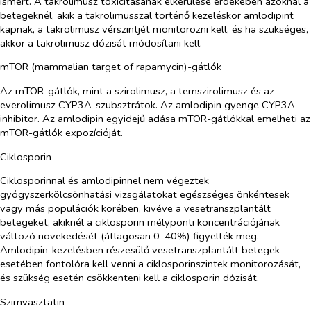
ismert. A takrolimusz toxicitásának elkerülése érdekében azoknál a
betegeknél, akik a takrolimusszal történő kezeléskor amlodipint
kapnak, a takrolimusz vérszintjét monitorozni kell, és ha szükséges,
akkor a takrolimusz dózisát módosítani kell.
mTOR (mammalian target of rapamycin)-gátlók
Az mTOR-gátlók, mint a szirolimusz, a temszirolimusz és az
everolimusz CYP3A-szubsztrátok. Az amlodipin gyenge CYP3A-
inhibitor. Az amlodipin egyidejű adása mTOR-gátlókkal emelheti az
mTOR-gátlók expozícióját.
Ciklosporin
Ciklosporinnal és amlodipinnel nem végeztek
gyógyszerkölcsönhatási vizsgálatokat egészséges önkéntesek
vagy más populációk körében, kivéve a vesetranszplantált
betegeket, akiknél a ciklosporin mélyponti koncentrációjának
változó növekedését (átlagosan 0–40%) figyelték meg.
Amlodipin-kezelésben részesülő vesetranszplantált betegek
esetében fontolóra kell venni a ciklosporinszintek monitorozását,
és szükség esetén csökkenteni kell a ciklosporin dózisát.
Szimvasztatin