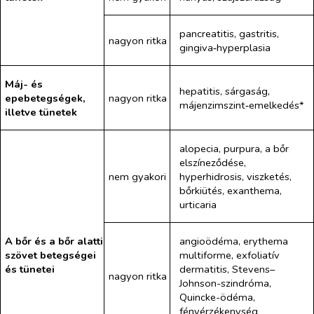
pancreatitis, gastritis,
nagyon ritka
gingiva‑hyperplasia
Máj- és
hepatitis, sárgaság,
epebetegségek,
nagyon ritka
májenzimszint‑emelkedés*
illetve tünetek
alopecia, purpura, a bőr
elszíneződése,
nem gyakori
hyperhidrosis, viszketés,
bőrkiütés, exanthema,
urticaria
A bőr és a bőr alatti
angioödéma, erythema
szövet betegségei
multiforme, exfoliatív
és tünetei
dermatitis, Stevens–
nagyon ritka
Johnson-szindróma,
Quincke-ödéma,
fényérzékenység