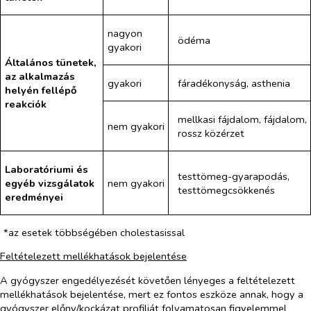
nagyon
ödéma
gyakori
Általános tünetek,
az alkalmazás
gyakori
fáradékonyság, asthenia
helyén fellépő
reakciók
mellkasi fájdalom, fájdalom,
nem gyakori
rossz közérzet
Laboratóriumi és
testtömeg-gyarapodás,
egyéb vizsgálatok
nem gyakori
testtömegcsökkenés
eredményei
*az esetek többségében cholestasissal
Feltételezett mellékhatások bejelentése
A gyógyszer engedélyezését követően lényeges a feltételezett
mellékhatások bejelentése, mert ez fontos eszköze annak, hogy a
gyógyszer előny/kockázat profilját folyamatosan figyelemmel