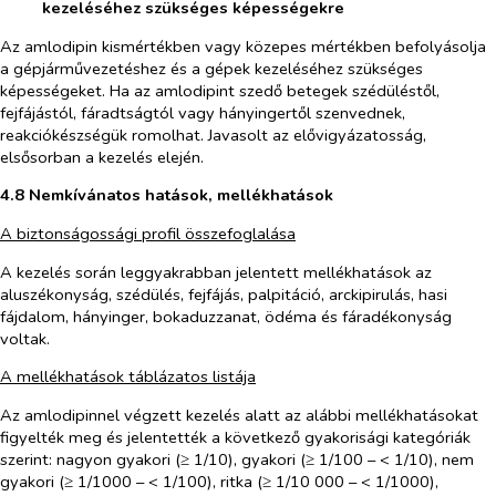
kezeléséhez szükséges képességekre
Az amlodipin kismértékben vagy közepes mértékben befolyásolja
a gépjárművezetéshez és a gépek kezeléséhez szükséges
képességeket. Ha az amlodipint szedő betegek szédüléstől,
fejfájástól, fáradtságtól vagy hányingertől szenvednek,
reakciókészségük romolhat. Javasolt az elővigyázatosság,
elsősorban a kezelés elején.
4.8 Nemkívánatos hatások, mellékhatások
A biztonságossági profil összefoglalása
A kezelés során leggyakrabban jelentett mellékhatások az
aluszékonyság, szédülés, fejfájás, palpitáció, arckipirulás, hasi
fájdalom, hányinger, bokaduzzanat, ödéma és fáradékonyság
voltak.
A mellékhatások táblázatos listája
Az amlodipinnel végzett kezelés alatt az alábbi mellékhatásokat
figyelték meg és jelentették a következő gyakorisági kategóriák
szerint: nagyon gyakori (≥ 1/10), gyakori (≥ 1/100 – < 1/10), nem
gyakori (≥ 1/1000 – < 1/100), ritka (≥ 1/10 000 – < 1/1000),