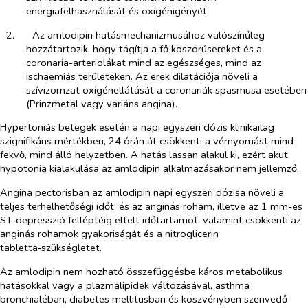
energiafelhasználását és oxigénigényét.
2.​
Az amlodipin hatásmechanizmusához valószínűleg
hozzátartozik, hogy tágítja a fő koszorúsereket és a
coronaria-arteriolákat mind az egészséges, mind az
ischaemiás területeken. Az erek dilatációja növeli a
szívizomzat oxigénellátását a coronariák spasmusa esetében
(Prinzmetal vagy variáns angina).
Hypertoniás betegek esetén a napi egyszeri dózis klinikailag
szignifikáns mértékben, 24 órán át csökkenti a vérnyomást mind
fekvő, mind álló helyzetben. A hatás lassan alakul ki, ezért akut
hypotonia kialakulása az amlodipin alkalmazásakor nem jellemző.
Angina pectorisban az amlodipin napi egyszeri dózisa növeli a
teljes terhelhetőségi időt, és az anginás roham, illetve az 1 mm-es
ST‑depresszió felléptéig eltelt időtartamot, valamint csökkenti az
anginás rohamok gyakoriságát és a nitroglicerin
tabletta‑szükségletet.
Az amlodipin nem hozható összefüggésbe káros metabolikus
hatásokkal vagy a plazmalipidek változásával, asthma
bronchialéban, diabetes mellitusban és köszvényben szenvedő