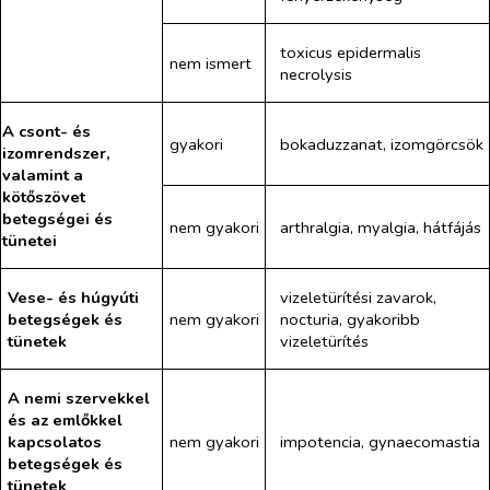
toxicus epidermalis
nem ismert
necrolysis
A csont- és
gyakori
bokaduzzanat, izomgörcsök
izomrendszer,
valamint a
kötőszövet
betegségei és
nem gyakori
arthralgia, myalgia, hátfájás
tünetei
Vese- és húgyúti
vizeletürítési zavarok,
betegségek és
nem gyakori
nocturia, gyakoribb
tünetek
vizeletürítés
A nemi szervekkel
és az emlőkkel
kapcsolatos
nem gyakori
impotencia, gynaecomastia
betegségek és
tünetek