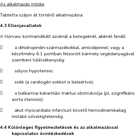
Az alkalmazás módja
Tabletta szájon át történő alkalmazásra.
4.3 Ellenjavallatok
A Norvasc kontraindikált azoknál a betegeknél, akiknél fenáll:
​
a dihidropiridin‑származékokkal, amlodipinnel, vagy a
készítmény 6.1 pontban felsorolt bármely segédanyagával
szembeni túlérzékenység;
​
súlyos hypotensio;
​
sokk (a cardiogén sokkot is beleértve);
​
a balkamrai kiáramlási traktus obstrukciója (pl. szignifikáns
aorta stenosis);
​
akut myocardialis infarctust követő hemodinamikailag
instabil szívelégtelenség.
4.4 Különleges figyelmeztetések és az alkalmazással
kapcsolatos óvintézkedések