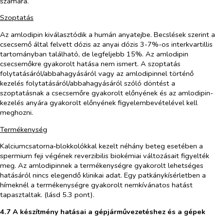
számára.
Szoptatás
Az amlodipin kiválasztódik a humán anyatejbe. Becslések szerint a
csecsemő által felvett dózis az anyai dózis 3-7%-os interkvartillis
tartományban található, de legfeljebb 15%. Az amlodipin
csecsemőkre gyakorolt hatása nem ismert. A szoptatás
folytatásáról/abbahagyásáról vagy az amlodipinnel történő
kezelés folytatásáról/abbahagyásáról szóló döntést a
szoptatásnak a csecsemőre gyakorolt előnyének és az amlodipin-
kezelés anyára gyakorolt előnyének figyelembevételével kell
meghozni.
Termékenység
Kalciumcsatorna‑blokkolókkal kezelt néhány beteg esetében a
spermium feji végének reverzibilis biokémiai változásait figyelték
meg. Az amlodipinnek a termékenységre gyakorolt lehetséges
hatásáról nincs elegendő klinikai adat. Egy patkánykísérletben a
hímeknél a termékenységre gyakorolt nemkívánatos hatást
tapasztaltak. (lásd 5.3 pont).
4.7 A készítmény hatásai a gépjárművezetéshez és a gépek