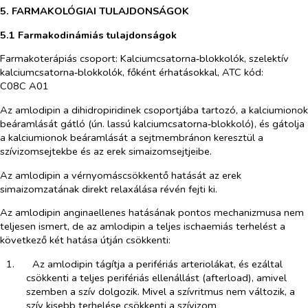
5. FARMAKOLÓGIAI TULAJDONSÁGOK
5.1 Farmakodinámiás tulajdonságok
Farmakoterápiás csoport: Kalciumcsatorna‑blokkolók, szelektív
kalciumcsatorna‑blokkolók, főként érhatásokkal, ATC kód:
C08C A01
Az amlodipin a dihidropiridinek csoportjába tartozó, a kalciumionok
beáramlását gátló (ún. lassú kalciumcsatorna‑blokkoló), és gátolja
a kalciumionok beáramlását a sejtmembránon keresztül a
szívizomsejtekbe és az erek simaizomsejtjeibe.
Az amlodipin a vérnyomáscsökkentő hatását az erek
simaizomzatának direkt relaxálása révén fejti ki.
Az amlodipin anginaellenes hatásának pontos mechanizmusa nem
teljesen ismert, de az amlodipin a teljes ischaemiás terhelést a
következő két hatása útján csökkenti:
1.​
Az amlodipin tágítja a perifériás arteriolákat, és ezáltal
csökkenti a teljes perifériás ellenállást (afterload), amivel
szemben a szív dolgozik. Mivel a szívritmus nem változik, a
szív kisebb terhelése csökkenti a szívizom