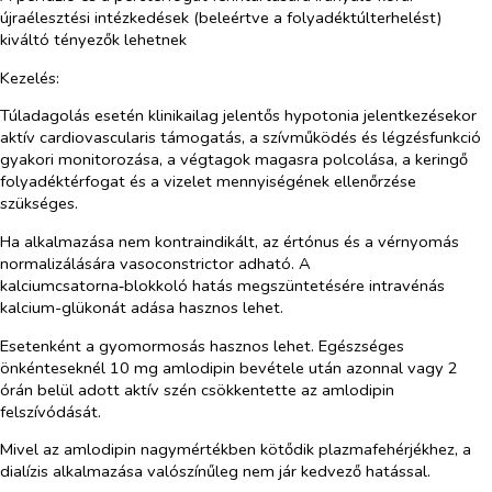
újraélesztési intézkedések (beleértve a folyadéktúlterhelést)
kiváltó tényezők lehetnek
Kezelés:
Túladagolás esetén klinikailag jelentős hypotonia jelentkezésekor
aktív cardiovascularis támogatás, a szívműködés és légzésfunkció
gyakori monitorozása, a végtagok magasra polcolása, a keringő
folyadéktérfogat és a vizelet mennyiségének ellenőrzése
szükséges.
Ha alkalmazása nem kontraindikált, az értónus és a vérnyomás
normalizálására vasoconstrictor adható. A
kalciumcsatorna‑blokkoló hatás megszüntetésére intravénás
kalcium-glükonát adása hasznos lehet.
Esetenként a gyomormosás hasznos lehet. Egészséges
önkénteseknél 10 mg amlodipin bevétele után azonnal vagy 2
órán belül adott aktív szén csökkentette az amlodipin
felszívódását.
Mivel az amlodipin nagymértékben kötődik plazmafehérjékhez, a
dialízis alkalmazása valószínűleg nem jár kedvező hatással.