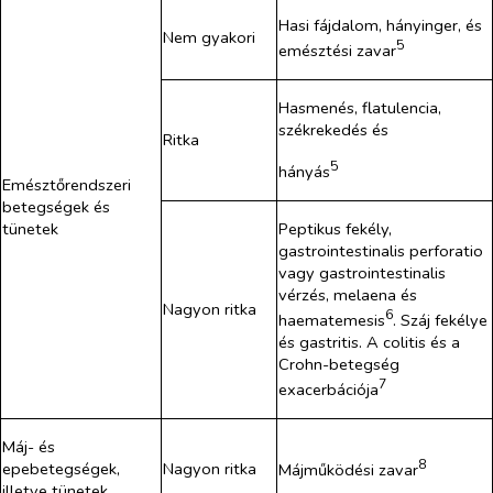
Hasi fájdalom, hányinger, és
Nem gyakori
5
emésztési zavar
Hasmenés, flatulencia,
székrekedés és
Ritka
5
hányás
Emésztőrendszeri
betegségek és
tünetek
Peptikus fekély,
gastrointestinalis perforatio
vagy gastrointestinalis
vérzés, melaena és
Nagyon ritka
6
haematemesis
. Száj fekélye
és gastritis. A colitis és a
Crohn-betegség
7
exacerbációja
Máj- és
8
epebetegségek,
Nagyon ritka
Májműködési zavar
illetve tünetek