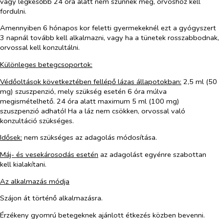
vagy legkésőbb 24 óra alatt nem szűnnek meg, orvoshoz kell
fordulni.
Amennyiben 6 hónapos kor feletti gyermekeknél ezt a gyógyszert
3 napnál tovább kell alkalmazni, vagy ha a tünetek rosszabbodnak,
orvossal kell konzultálni.
Különleges betegcsoportok:
Védőoltások következtében fellépő lázas állapotokban:
2,5 ml (50
mg) szuszpenzió, mely szükség esetén 6 óra múlva
megismételhető. 24 óra alatt maximum 5 ml (100 mg)
szuszpenzió adható! Ha a láz nem csökken, orvossal való
konzultáció szükséges.
Idősek
:
nem szükséges az adagolás módosítása.
Máj- és vesekárosodás esetén
az adagolást egyénre szabottan
kell kialakítani.
Az alkalmazás módja
Szájon át történő alkalmazásra.
Érzékeny gyomrú betegeknek ajánlott étkezés közben bevenni.