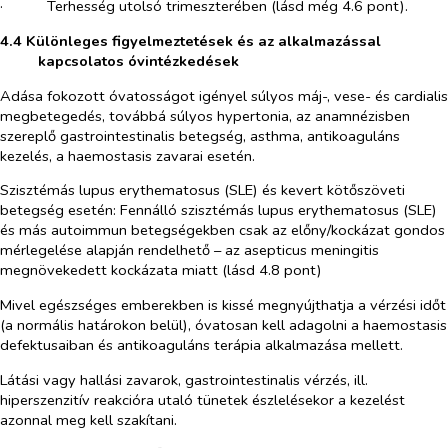
·​
Terhesség utolsó trimeszterében (lásd még 4.6 pont).
4.4 Különleges figyelmeztetések és az alkalmazással
kapcsolatos óvintézkedések
Adása fokozott óvatosságot igényel súlyos máj-, vese- és cardialis
megbetegedés, továbbá súlyos hypertonia, az anamnézisben
szereplő gastrointestinalis betegség, asthma, antikoaguláns
kezelés, a haemostasis zavarai esetén.
Szisztémás lupus erythematosus (SLE) és kevert kötőszöveti
betegség esetén:
Fennálló szisztémás lupus erythematosus (SLE)
és más autoimmun betegségekben csak az előny/kockázat gondos
mérlegelése alapján rendelhető – az asepticus meningitis
megnövekedett kockázata miatt (lásd 4.8 pont)
Mivel egészséges emberekben is kissé megnyújthatja a vérzési időt
(a normális határokon belül), óvatosan kell adagolni a haemostasis
defektusaiban és antikoaguláns terápia alkalmazása mellett.
Látási vagy hallási zavarok, gastrointestinalis vérzés, ill.
hiperszenzitív reakcióra utaló tünetek észlelésekor a kezelést
azonnal meg kell szakítani.