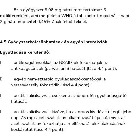
​
Ez a gyógyszer 9,08 mg nátriumot tartalmaz 5
milliliterenként, ami megfelel a WHO által ajánlott maximális napi
2 g nátriumbevitel 0,45%-ának felnőtteknél.
​
4.5 Gyógyszerkölcsönhatások és egyéb interakciók
Együttadása kerülendő:
​
antikoagulánsokkal
: az NSAID-ok fokozhatják az
antikoagulánsok (pl. warfarin) hatását (lásd 4.4 pont);
​
egyéb nem-szteroid gyulladáscsökkentőkkel:
a
vérzésveszély fokozódik (lásd 4.4 pont);
​
acetilszalicilsavval
: csökkenti az ibuprofén gyulladásgátló
hatását;
​
acetilszalicilsavval
: kivéve, ha az orvos kis dózisú (legfeljebb
napi 75 mg) acetilszalicilsav alkalmazását írja elő, mivel az
acetilszalicilsav fokozhatja a mellékhatások kialakulásának
kockázatát (lásd 4.4 pont);