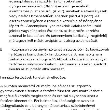
eosinophiliával és szisztémás tünetekkel járó
gyógyszerreakcióról (DRESS) és akut generalizált
exanthemás pustulosisról (AGEP), amelyek életveszélyesek
vagy halálos kimenetelűek lehetnek (lásd 4.8 pont). Az
esetek többségében a reakció a kezelés első hónapjában
lépett fel. Amennyiben ilyen reakciók kialakulására utaló
jeleket vagy tüneteket észlelnek, az ibuprofén-kezelést
azonnal le kell állítani, és (amennyiben klinikailag megfelelő)
mérlegelni kell másik terápiás lehetőség alkalmazását.
​
Különösen a bárányhimlő lehet a súlyos bőr- és lágyszöveti
fertőzéses komplikációk kiindulópontja. A mai napig nem
zárható ki az sem, hogy a NSAID-ok is hozzájárulnak az ilyen
fertőzések súlyosbodásához. Ezért varicella esetén ajánlott
kerülni az ibuprofén alkalmazását.
Fennálló fertőzések tüneteinek elfedése:
A
Nurofen narancsízű 20 mg/ml belsőleges szuszpenzió
gyermekeknek e
lfedheti a fertőzés tüneteit, ami miatt késhet a
megfelelő kezelés megkezdése és ezáltal súlyosabb lehet a
fertőzés kimenetele. Ezt bakteriális, közösségben szerzett
tüdőgyulladás és a bárányhimlő bakteriális szövődményei