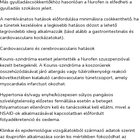
Más gyulladáscsökkentőkhöz hasonlóan a Nurofen is elfedheti a
gyulladás szokásos jeleit.
A nemkívánatos hatások előfordulása minimálisra csökkenthető, ha
a tünetek kezelésére a legkisebb hatásos dózist a lehető
legrövidebb ideig alkalmazzák (lásd alább a gastrointestinalis és
cardiovascularis kockázatokat).
Cardiovascularis és cerebrovascularis hatások
Kounis-szindróma eseteit jelentették a Nurofen szuszpenzióval
kezelt betegeknél. A Kounis-szindróma a koszorúerek
összehúzódásával járó allergiás vagy túlérzékenységi reakció
következtében kialakuló cardiovascularis tünetcsoport, amely
myocardialis infarctust okozhat.
Hypertonia és/vagy enyhe/közepesen súlyos pangásos
szívelégtelenség előzetes fennállása esetén a beteget
folyamatosan ellenőrizni kell és tanácsokkal kell ellátni, mivel a
NSAID-ok alkalmazásával kapcsolatban előfordult
folyadékretenció és oedema.
Klinikai és epidemiológiai vizsgálatokból származó adatok szerint
az ibuprofén alkalmazása során kis mértékben fokozódhat az