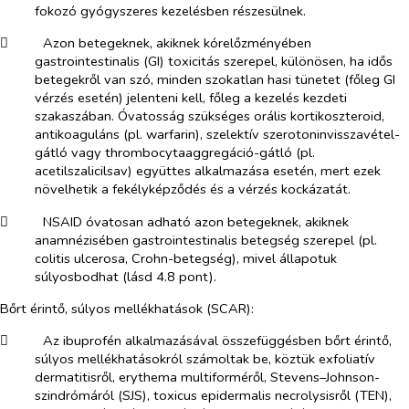
fokozó gyógyszeres kezelésben részesülnek.
​
Azon betegeknek, akiknek kórelőzményében
gastrointestinalis (GI) toxicitás szerepel, különösen, ha idős
betegekről van szó, minden szokatlan hasi tünetet (főleg GI
vérzés esetén) jelenteni kell, főleg a kezelés kezdeti
szakaszában. Óvatosság szükséges orális kortikoszteroid,
antikoaguláns (pl. warfarin), szelektív szerotoninvisszavétel-
gátló vagy thrombocytaaggregáció-gátló (pl.
acetilszalicilsav) együttes alkalmazása esetén, mert ezek
növelhetik a fekélyképződés és a vérzés kockázatát.
​
NSAID óvatosan adható azon betegeknek, akiknek
anamnézisében gastrointestinalis betegség szerepel (pl.
colitis ulcerosa, Crohn-betegség), mivel állapotuk
súlyosbodhat (lásd 4.8 pont).
Bőrt érintő, súlyos mellékhatások (SCAR):
​
Az ibuprofén alkalmazásával összefüggésben bőrt érintő,
súlyos mellékhatásokról számoltak be, köztük exfoliatív
dermatitisről, erythema multiforméről, Stevens–Johnson-
szindrómáról (SJS), toxicus epidermalis necrolysisről (TEN),