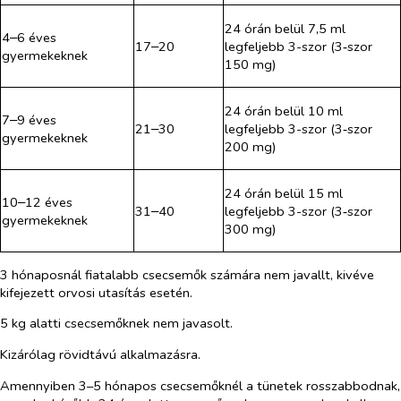
24 órán belül 7,5 ml
4
6 éves
–
17
20
legfeljebb
3-szor (3‑szor
–
gyermekeknek
150 mg)
24 órán belül 10 ml
7
9 éves
–
21
30
legfeljebb 3-szor (3‑szor
–
gyermekeknek
200 mg)
24 órán belül 15 ml
10
12 éves
–
31
40
legfeljebb 3-szor (3‑szor
–
gyermekeknek
300 mg)
3 hónaposnál fiatalabb csecsemők számára nem javallt, kivéve
kifejezett orvosi utasítás esetén.
5 kg alatti csecsemőknek nem javasolt.
Kizárólag rövidtávú alkalmazásra.
Amennyiben 3
–
5 hónapos csecsemőknél a tünetek rosszabbodnak,