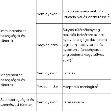
Túlérzékenységi reakciók
Nem gyakori
2
urticaria-val és viszketéssel
Súlyos túlérzékenységi
Immunrendszeri
reakciók beleértve az arc,
betegségek és
nyelv és a gége duzzanata,
tünetek
légszomj, tachycardia és
Nagyon ritka
hypotonia (anaphylaxia,
angioedema vagy súlyos
2
sokk)
Nem gyakori
Fejfájás
Idegrendszeri
betegségek és
tünetek
3
Nagyon ritka
Asepticus meningitis
Szembetegségek és
Nem gyakori
Látászavarok
szemészeti tünetek