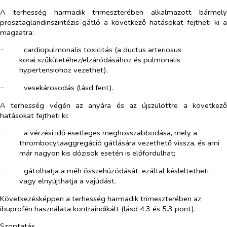
A terhesség harmadik trimeszterében alkalmazott bármely
prosztaglandinszintézis-gátló a következő hatásokat fejtheti ki a
magzatra:
−​
cardiopulmonalis
toxicitás (a ductus arteriosus
korai szűkületéhez/elzáródásához és pulmonalis
hypertensiohoz vezethet),
−​
vesekárosodás
(lásd fent).
A terhesség végén az anyára és az újszülöttre a következő
hatásokat fejtheti ki:
−​
a vérzési idő
esetleges
meghosszabbodása, mely a
thrombocytaaggregáció gátlására vezethető vissza, és ami
már nagyon kis dózisok esetén is előfordulhat;
−​
gátolhatja a méh
összehúzódását
, ezáltal késleltetheti
vagy elnyújthatja a vajúdást.
Következésképpen a terhesség
harmadik trimeszterében
az
ibuprofén használata kontraindikált (lásd 4.3 és 5.3 pont).
Szoptatás