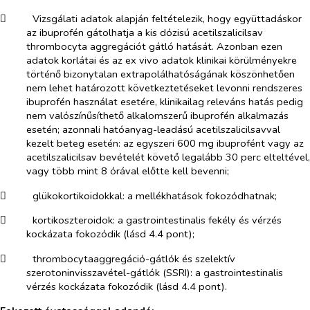
​
Vizsgálati adatok alapján feltételezik, hogy együttadáskor
az ibuprofén gátolhatja a kis dózisú acetilszalicilsav
thrombocyta aggregációt gátló hatását. Azonban ezen
adatok korlátai és az
ex vivo
adatok klinikai körülményekre
történő bizonytalan extrapolálhatóságának köszönhetően
nem lehet határozott következtetéseket levonni rendszeres
ibuprofén használat esetére, klinikailag releváns hatás pedig
nem valószínűsíthető alkalomszerű ibuprofén alkalmazás
esetén; azonnali hatóanyag-leadású acetilszalicilsavval
kezelt beteg esetén: az egyszeri 600 mg ibuprofént vagy az
acetilszalicilsav bevételét követő legalább 30 perc elteltével,
vagy több mint 8 órával előtte kell bevenni;
​
glükokortikoidokkal
: a mellékhatások fokozódhatnak;
​
kortikoszteroidok:
a gastrointestinalis fekély és vérzés
kockázata fokozódik (lásd 4.4 pont);
​
thrombocytaaggregáció-gátlók és szelektív
szerotoninvisszavétel-gátlók (SSRI):
a gastrointestinalis
vérzés kockázata fokozódik (lásd 4.4 pont).