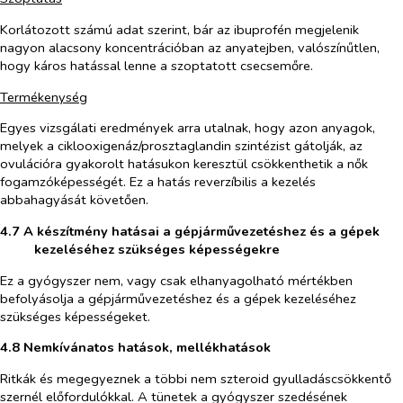
Korlátozott számú adat szerint, bár az ibuprofén megjelenik
nagyon alacsony koncentrációban az anyatejben, valószínűtlen,
hogy káros hatással lenne a szoptatott csecsemőre.
Termékenység
Egyes vizsgálati eredmények arra utalnak, hogy azon anyagok,
melyek a ciklooxigenáz/prosztaglandin szintézist gátolják, az
ovulációra gyakorolt hatásukon keresztül csökkenthetik a nők
fogamzóképességét. Ez a hatás reverzíbilis a kezelés
abbahagyását követően.
4.7 A készítmény hatásai a gépjárművezetéshez és a gépek
kezeléséhez szükséges képességekre
Ez a gyógyszer nem, vagy csak elhanyagolható mértékben
befolyásolja a gépjárművezetéshez és a gépek kezeléséhez
szükséges képességeket.
4.8 Nemkívánatos hatások, mellékhatások
Ritkák és megegyeznek a többi nem szteroid gyulladáscsökkentő
szernél előfordulókkal. A tünetek a gyógyszer szedésének