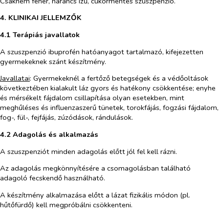
Csaknem fehér, narancs ízű, cukormentes szuszpenzió.
4. KLINIKAI JELLEMZŐK
4.1 Terápiás javallatok
A szuszpenzió ibuprofén hatóanyagot tartalmazó, kifejezetten
gyermekeknek szánt készítmény.
Javallatai
: Gyermekeknél a fertőző betegségek és a védőoltások
következtében kialakult láz gyors és hatékony csökkentése; enyhe
és mérsékelt fájdalom csillapítása olyan esetekben, mint
meghűléses és influenzaszerű tünetek, torokfájás, fogzási fájdalom,
fog-, fül-, fejfájás, zúzódások, rándulások.
4.2 Adagolás és alkalmazás
A szuszpenziót minden adagolás előtt jól fel kell rázni.
Az adagolás megkönnyítésére a csomagolásban található
adagoló fecskendő használható.
A készítmény alkalmazása előtt a lázat fizikális módon (pl.
hűtőfürdő) kell megpróbálni csökkenteni.