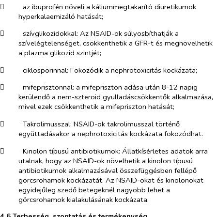
​
az ibuprofén növeli a
káliummegtakarító diuretikumok
hyperkalaemizáló hatását;
​
szívglikozidokkal:
Az NSAID-ok súlyosbíthatják a
szívelégtelenséget, csökkenthetik a GFR-t és megnövelhetik
a plazma glikozid szintjét;
​
ciklosporinnal
: Fokozódik a nephrotoxicitás kockázata;
​
mifeprisztonnal:
a mifepriszton adása után 8-12 napig
kerülendő a nem-szteroid gyulladáscsökkentők alkalmazása,
mivel ezek csökkenthetik a mifepriszton hatását;
​
Takrolimusszal:
NSAID-ok takrolimusszal történő
együttadásakor a nephrotoxicitás kockázata fokozódhat.
​
Kinolon típusú antibiotikumok:
Állatkísérletes adatok arra
utalnak, hogy az NSAID-ok növelhetik a kinolon típusú
antibiotikumok alkalmazásával összefüggésben fellépő
görcsrohamok kockázatát. Az NSAID-okat és kinolonokat
egyidejűleg szedő betegeknél nagyobb lehet a
görcsrohamok kialakulásának kockázata.
4.6 Terhesség, szoptatás és termékenység