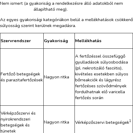
Nem ismert (a gyakoriság a rendelkezésre álló adatokból nem
állapítható meg).
Az egyes gyakorisági kategóriákon belül a mellékhatások csökkenő
súlyosság szerint kerülnek megadásra.
Szervrendszer
Gyakoriság
Mellékhatás
A fertőzéssel összefüggő
gyulladások súlyosbodása
(pl. nekrotizáló fasciitis),
Fertőző betegségek
kivételes esetekben súlyos
Nagyon ritka
és parazitafertőzések
bőrreakciók és lágyrész
fertőzéses szövődmények
fordulhatnak elő varicella
fertőzés során
Vérképzőszervi és
nyirokrendszeri
1
Nagyon ritka
Vérképzőszervi betegségek
betegségek és
tünetek