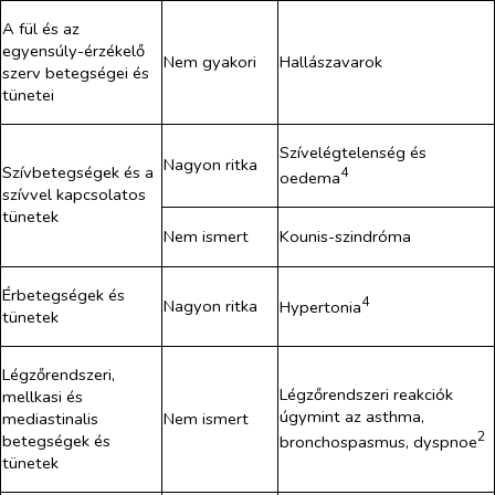
A fül és az
egyensúly-érzékelő
Nem gyakori
Hallászavarok
szerv betegségei és
tünetei
Szívelégtelenség és
Nagyon ritka
Szívbetegségek és a
4
oedema
szívvel kapcsolatos
tünetek
Nem ismert
Kounis-szindróma
Érbetegségek és
4
Nagyon ritka
Hypertonia
tünetek
Légzőrendszeri,
Légzőrendszeri reakciók
mellkasi és
úgymint az asthma,
mediastinalis
Nem ismert
2
betegségek és
bronchospasmus, dyspnoe
tünetek