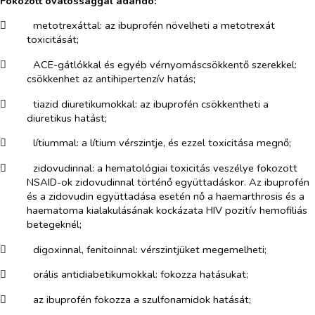
Fokozott óvatossággal adandó:
​
metotrexáttal
: az ibuprofén növelheti a metotrexát
toxicitását;
​
ACE-gátlókkal és egyéb vérnyomáscsökkentő szerekkel
:
csökkenhet az antihipertenzív hatás;
​
tiazid diuretikumokkal
: az ibuprofén csökkentheti a
diuretikus hatást;
​
lítiummal
: a lítium vérszintje, és ezzel toxicitása megnő;
​
zidovudinnal
: a hematológiai toxicitás veszélye fokozott
NSAID-ok zidovudinnal történő együttadáskor. Az ibuprofén
és a zidovudin együttadása esetén nő a haemarthrosis és a
haematoma kialakulásának kockázata HIV pozitív hemofiliás
betegeknél;
​
digoxinnal, fenitoinnal
: vérszintjüket megemelheti;
​
orális antidiabetikumokkal
: fokozza hatásukat;
​
az ibuprofén fokozza a
szulfonamidok
hatását;