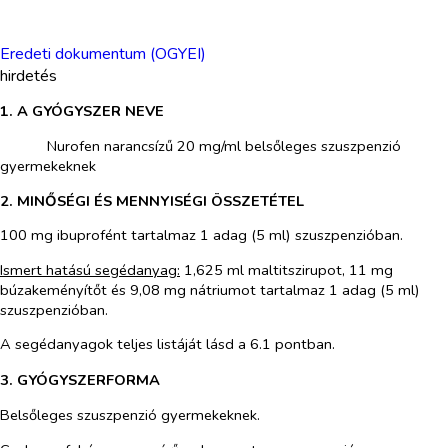
Eredeti dokumentum (OGYEI)
hirdetés
1. A GYÓGYSZER NEVE
​
Nurofen narancsízű 20 mg/ml belsőleges szuszpenzió
gyermekeknek
2. MINŐSÉGI ÉS MENNYISÉGI ÖSSZETÉTEL
100 mg ibuprofént tartalmaz 1 adag (5 ml) szuszpenzióban.
Ismert hatású segédanyag:
1,625 ml maltitszirupot, 11 mg
búzakeményítőt és 9,08 mg nátriumot tartalmaz 1 adag (5 ml)
szuszpenzióban.
A segédanyagok teljes listáját lásd a 6.1 pontban.
3. GYÓGYSZERFORMA
Belsőleges szuszpenzió gyermekeknek.