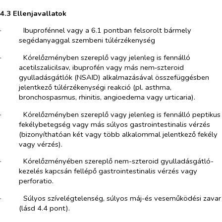
4.3 Ellenjavallatok
·​
Ibuprofénnel vagy a 6.1 pontban felsorolt bármely
segédanyaggal szembeni túlérzékenység
·​
Kórelőzményben szereplő vagy jelenleg is fennálló
acetilszalicilsav, ibuprofén vagy más nem‑szteroid
gyulladásgátlók (NSAID) alkalmazásával összefüggésben
jelentkező túlérzékenységi reakció (pl. asthma,
bronchospasmus, rhinitis, angioedema vagy urticaria).
·​
Kórelőzményben szereplő vagy jelenleg is fennálló peptikus
fekélybetegség vagy más súlyos gastrointestinalis vérzés
(bizonyíthatóan két vagy több alkalommal jelentkező fekély
vagy vérzés).
·​
Kórelőzményében szereplő nem-szteroid gyulladásgátló-
kezelés kapcsán fellépő gastrointestinalis vérzés vagy
perforatio.
·​
Súlyos szívelégtelenség, súlyos máj-és veseműködési zavar
(lásd 4.4 pont).