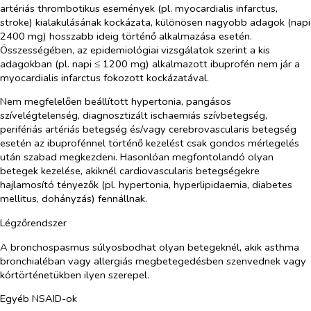
artériás thrombotikus események (pl. myocardialis infarctus,
stroke) kialakulásának kockázata, különösen nagyobb adagok (napi
2400 mg) hosszabb ideig történő alkalmazása esetén.
Összességében, az epidemiológiai vizsgálatok szerint a kis
adagokban (pl. napi ≤ 1200 mg) alkalmazott ibuprofén nem jár a
myocardialis infarctus fokozott kockázatával.
Nem megfelelően beállított hypertonia, pangásos
szívelégtelenség, diagnosztizált ischaemiás szívbetegség,
perifériás artériás betegség és/vagy cerebrovascularis betegség
esetén az ibuprofénnel történő kezelést csak gondos mérlegelés
után szabad megkezdeni. Hasonlóan megfontolandó olyan
betegek kezelése, akiknél cardiovascularis betegségekre
hajlamosító tényezők (pl. hypertonia, hyperlipidaemia, diabetes
mellitus, dohányzás) fennállnak.
Légzőrendszer
A bronchospasmus súlyosbodhat olyan betegeknél, akik asthma
bronchialéban vagy allergiás megbetegedésben szenvednek vagy
kórtörténetükben ilyen szerepel.
Egyéb NSAID-ok