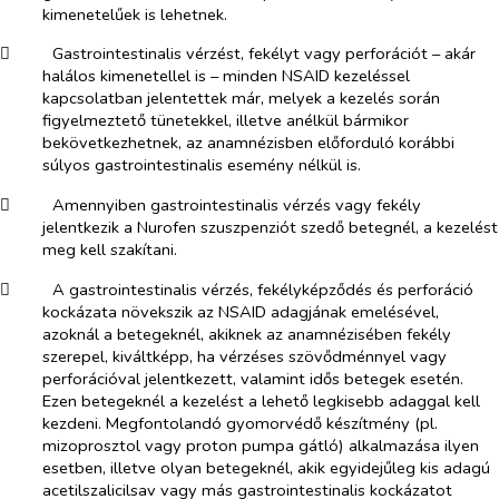
kimenetelűek is lehetnek.
​
Gastrointestinalis vérzést, fekélyt vagy perforációt – akár
halálos kimenetellel is – minden NSAID kezeléssel
kapcsolatban jelentettek már, melyek a kezelés során
figyelmeztető tünetekkel, illetve anélkül bármikor
bekövetkezhetnek, az anamnézisben előforduló korábbi
súlyos gastrointestinalis esemény nélkül is.
​
Amennyiben gastrointestinalis vérzés vagy fekély
jelentkezik a Nurofen szuszpenziót szedő betegnél, a kezelést
meg kell szakítani.
​
A gastrointestinalis vérzés, fekélyképződés és perforáció
kockázata növekszik az NSAID adagjának emelésével,
azoknál a betegeknél, akiknek az anamnézisében fekély
szerepel, kiváltképp, ha vérzéses szövődménnyel vagy
perforációval jelentkezett, valamint idős betegek esetén.
Ezen betegeknél a kezelést a lehető legkisebb adaggal kell
kezdeni. Megfontolandó gyomorvédő készítmény (pl.
mizoprosztol vagy proton pumpa gátló) alkalmazása ilyen
esetben, illetve olyan betegeknél, akik egyidejűleg kis adagú
acetilszalicilsav vagy más gastrointestinalis kockázatot