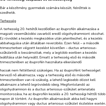
Bár a készítmény gyermekek számára készült, felnőttek is
szedhetik.
Terhesség
A terhesség 20. hetétől kezdődően az ibuprofén alkalmazása a
magzati veseműködési zavarból eredő oligohydramniont okozhat.
Ez röviddel a kezelés megkezdése után jelentkezhet, és a kezelés
abbahagyása után általában reverzibilis. Ezen felül – a második
trimeszterben végzett kezelést követően – ductus arteriosus-
szűkületről is beszámoltak, mely a legtöbb esetben a kezelés
leállítása után helyreállt.
Emiatt a
terhesség
első és második
trimeszterében az
ibuprofén
használata el
kerülendő
hacsak nem feltétlenül szükséges. Ha az ibuprofént terhességet
tervező nő alkalmazza, vagy a terhesség első és második
trimeszterében van rá szükség, a lehető legkisebb dózist kell
alkalmazni a lehető legrövidebb ideig. Megfontolandó az
oligohydramnion és a ductus arteriosus-szűkület antenatalis
monitorozása, ha az ibuprofén kezelés a 20. terhességi héttől több
napon át történt. Az ibuprofén alkalmazását abba kell hagyni
oligohydramnion vagy ductus arteriosus-szűkület észlelése esetén.