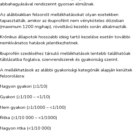
abbahagyásával rendszerint gyorsan elmúlnak.
Az alábbiakban felsorolt mellékhatásokat olyan esetekben
tapasztalták, amikor az ibuprofént nem vényköteles dózisban
(maximum 1200 mg/nap), rövidtávú kezelés során alkalmazták.
Krónikus állapotok hosszabb ideig tartó kezelése esetén további
nemkívánatos hatások jelentkezhetnek.
Ibuprofén szedéséhez társuló mellékhatások lentebb találhatóak
táblázatba foglalva, szervrendszerek és gyakoriság szerint.
A mellékhatások az alábbi gyakorisági kategóriák alapján kerültek
felsorolásra:
Nagyon gyakori (≥1/10)
Gyakori (≥1/100
–
<1/10)
Nem gyakori (≥1/1000
–
<1/100)
Ritka (≥1/10 000
–
<1/1000)
Nagyon ritka (<1/10 000)