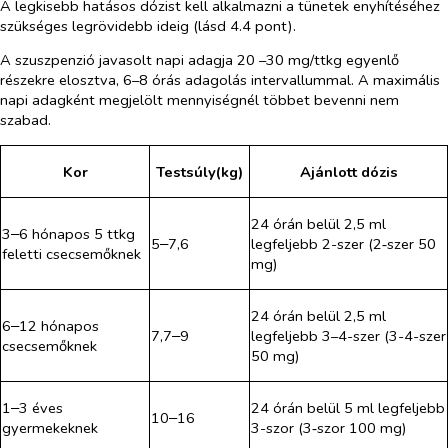
A legkisebb hatásos dózist kell alkalmazni a tünetek enyhítéséhez
szükséges legrövidebb ideig (lásd 4.4 pont).
A szuszpenzió javasolt napi adagja 20 –30 mg/ttkg egyenlő
részekre elosztva, 6
–
8 órás adagolás intervallummal. A maximális
napi adagként megjelölt mennyiségnél többet bevenni nem
szabad.
Kor
Testsúly(kg)
Ajánlott dózis
24 órán belül 2,5 ml
3
6 hónapos 5 ttkg
–
5
7,6
legfeljebb 2-szer (2‑szer 50
–
feletti csecsemőknek
mg)
24 órán belül 2,5 ml
6
12 hónapos
–
7,7
9
legfeljebb 3
–
4-szer (3-4-szer
–
csecsemőknek
50 mg)
1
3 éves
24 órán belül 5 ml legfeljebb
–
10
16
–
gyermekeknek
3-szor (3‑szor 100 mg)