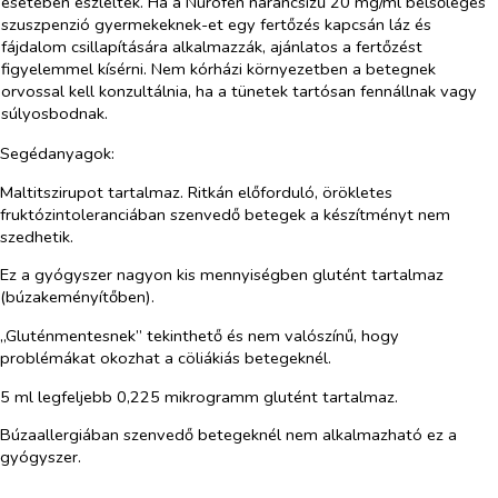
esetében észlelték. Ha a
Nurofen narancsízű 20 mg/ml belsőleges
szuszpenzió gyermekeknek-et egy
fertőzés kapcsán láz és
fájdalom csillapítására alkalmazzák, ajánlatos a fertőzést
figyelemmel kísérni. Nem kórházi környezetben a betegnek
orvossal kell konzultálnia, ha a tünetek tartósan fennállnak vagy
súlyosbodnak.
Segédanyagok:
Maltitszirupot tartalmaz. Ritkán előforduló, örökletes
fruktózintoleranciában szenvedő betegek a készítményt nem
szedhetik.
Ez a gyógyszer nagyon kis mennyiségben glutént tartalmaz
(búzakeményítőben).
„Gluténmentesnek” tekinthető és nem valószínű, hogy
problémákat okozhat a cöliákiás betegeknél.
5 ml legfeljebb 0,225 mikrogramm glutént tartalmaz.
Búzaallergiában szenvedő betegeknél nem alkalmazható ez a
gyógyszer.
​