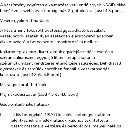
A készítmény együttes alkalmazása kerülendő egyéb NSAID-okkal,
beleértve a szelektív ciklooxigenáz‑2-gátlókat is. (lásd 4.5 pont).
Vesére gyakorolt hatások
A készítmény fokozott óvatossággal adható beszűkült
vesefunkciók esetén. Ilyen esetekben alacsonyabb adagban
alkalmazható a beteg szoros monitorozása mellett.
Káliummegtakarító diuretikumok egyidejű szedése esetén a
szérumkáliumszint, egyidejű lítium-terápia során a
szérumlítiumszint rendszeres ellenőrzése szükséges. Dehidratált
gyermekek és serdülők esetében fennáll a vesekárosodás
kockázata (lásd 4.3 és 4.8 pont).
Májra gyakorolt hatások
Májműködési zavar (lásd 4.3 és 4.8 pont).
Gastrointestinalis hatások:
​
Idős betegeknél NSAID kezelés esetén gyakrabban
jelentkeznek a mellékhatások, különös tekintettel a
gastrointestinalis vérzésre és perforációra, melyek halálos