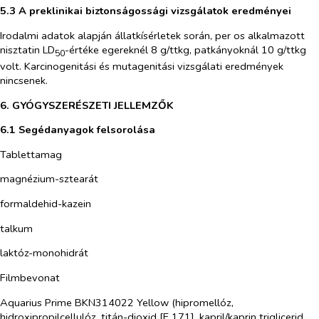
5.3 A preklinikai biztonságossági vizsgálatok eredményei
Irodalmi adatok alapján állatkísérletek során,
per os
alkalmazott
nisztatin LD
-értéke egereknél 8 g/ttkg, patkányoknál 10 g/ttkg
50
volt. Karcinogenitási és mutagenitási vizsgálati eredmények
nincsenek.
6. GYÓGYSZERÉSZETI JELLEMZŐK
6.1 Segédanyagok felsorolása
Tablettamag
magnézium-sztearát
formaldehid-kazein
talkum
laktóz-monohidrát
Filmbevonat
Aquarius Prime BKN314022 Yellow (hipromellóz,
hidroxipropilcellulóz, titán-dioxid [E 171], kapril/kaprin triglicerid,