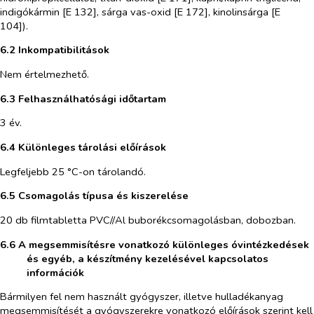
indigókármin [E 132], sárga vas-oxid [E 172], kinolinsárga [E
104]).
6.2 Inkompatibilitások
Nem értelmezhető.
6.3 Felhasználhatósági időtartam
3 év.
6.4 Különleges tárolási előírások
Legfeljebb 25 °C-on tárolandó.
6.5 Csomagolás típusa és kiszerelése
20 db filmtabletta PVC//Al buborékcsomagolásban, dobozban.
6.6 A megsemmisítésre vonatkozó különleges óvintézkedések
és egyéb, a készítmény kezelésével kapcsolatos
információk
Bármilyen fel nem használt gyógyszer, illetve hulladékanyag
megsemmisítését a gyógyszerekre vonatkozó előírások szerint kell