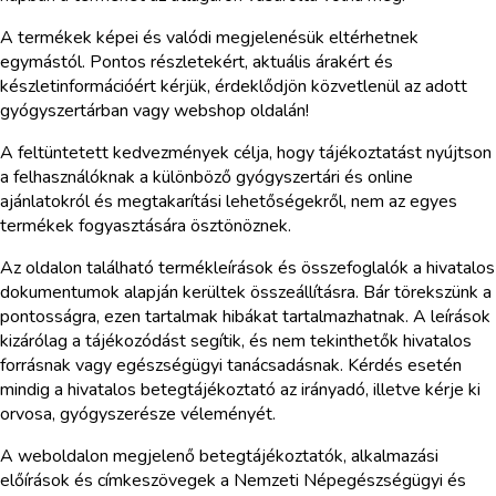
A termékek képei és valódi megjelenésük eltérhetnek
egymástól. Pontos részletekért, aktuális árakért és
készletinformációért kérjük, érdeklődjön közvetlenül az adott
gyógyszertárban vagy webshop oldalán!
A feltüntetett kedvezmények célja, hogy tájékoztatást nyújtson
a felhasználóknak a különböző gyógyszertári és online
ajánlatokról és megtakarítási lehetőségekről, nem az egyes
termékek fogyasztására ösztönöznek.
Az oldalon található termékleírások és összefoglalók a hivatalos
dokumentumok alapján kerültek összeállításra. Bár törekszünk a
pontosságra, ezen tartalmak hibákat tartalmazhatnak. A leírások
kizárólag a tájékozódást segítik, és nem tekinthetők hivatalos
forrásnak vagy egészségügyi tanácsadásnak. Kérdés esetén
mindig a hivatalos betegtájékoztató az irányadó, illetve kérje ki
orvosa, gyógyszerésze véleményét.
A weboldalon megjelenő betegtájékoztatók, alkalmazási
előírások és címkeszövegek a Nemzeti Népegészségügyi és