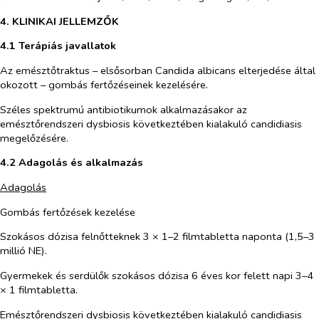
4. KLINIKAI JELLEMZŐK
4.1 Terápiás javallatok
Az emésztőtraktus – elsősorban
Candida albicans
elterjedése által
okozott – gombás fertőzéseinek kezelésére.
Széles spektrumú antibiotikumok alkalmazásakor az
emésztőrendszeri dysbiosis következtében kialakuló candidiasis
megelőzésére.
4.2 Adagolás és alkalmazás
Adagolás
Gombás fertőzések kezelése
Szokásos dózisa felnőtteknek 3 × 1–2 filmtabletta naponta (1,5–3
millió NE).
Gyermekek és serdülők szokásos dózisa 6 éves kor felett napi 3–4
× 1 filmtabletta.
Emésztőrendszeri dysbiosis következtében kialakuló candidiasis