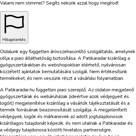
Valami nem stimmel? Segíts nekünk azzal hogy megírod!
Hibajelentés
Oldalunk egy független árösszehasonlító szolgáltatás, amelynek
célja a piaci átláthatóság biztosítása. A Patikaradar kizárólag a
gyógyszertárakban és webshopokban elérhető, nyilvánosan
közzétett ajánlatok bemutatására szolgál. Nem értékesítünk
termékeket, és nem veszünk részt a vásárlási folyamatban.
A Patikaradar.hu független piaci szereplő. Az oldalon megjelenő
gyógyszertárak és webáruházak (ideértve azok védjegyeit és
logóit) megjelenítése kizárólag a vásárlók tájékoztatását és a
termék forrásának beazonosítását szolgálja. A megjelenített
védjegyek, logók és márkanevek az adott jogtulajdonosok
kizárólagos tulajdonát képezik, és nem utalnak a Patikaradar és
a védjegy tulajdonosa közötti hivatalos partnerségre,