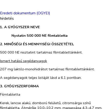
Eredeti dokumentum (OGYEI)
hirdetés
1. A GYÓGYSZER NEVE
​
Nystatin 500 000 NE filmtabletta
2. MINŐSÉGI ÉS MENNYISÉGI ÖSSZETÉTEL
500 000 NE nisztatint tartalmaz filmtablettánként.
Ismert hatású segédanyagok
207 mg laktóz-monohidrátot tartalmaz filmtablettánként.
A segédanyagok teljes listáját lásd a 6.1 pontban.
3. GYÓGYSZERFORMA
Filmtabletta
Kerek, lencse alakú, domború felületű, citromsárga színű
filmtabletta. Átmérője 10,0–10,2 mm, magassága 4,3–4,7 mm.