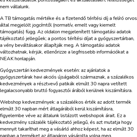
és készletadatok pontosságáért és aktualitásáért felelősséget
nem vállalunk.
A TB támogatás mértéke és a fizetendő térítési díj a felíró orvos
által megjelölt jogcímtől (normatív, emelt vagy kiemelt
támogatás) függ. Az oldalon megjelenített támogatási adatok
tájékoztató jellegűek; a pontos térítési díjat a gyógyszertárban,
a vény beváltásakor állapítják meg. A támogatási adatok
változhatnak, kérjük, ellenőrizze a legfrissebb információkat a
NEAK honlapján.
Gyógyszertári kedvezmények esetén: az ajánlatok a
gyógyszertárak havi akciós újságaiból származnak, a százalékos
kedvezmények a résztvevő patikák elmúlt 30 napra vetített
legalacsonyabb bruttó fogyasztói árából kerülnek kiszámításra.
Webshop kedvezmények: a százalékos érték az adott termék
elmúlt 30 napban mért átlagárából kerül kiszámításra,
figyelembe véve az általunk listázott webshopok árait. Ez a
kedvezmény százalék tájékoztató jellegű, és azt mutatja hogy
mennyit takaríthat meg a vásárló ahhoz képest, ha az elmúlt 30
napban a terméket az átlagáron vásárolta volna meg.