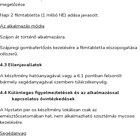
megelőzése
Napi 2 filmtabletta (1 millió NE) adása javasolt.
Az alkalmazás módja
Szájon át történő alkalmazásra.
Szájüregi gombafertőzés kezelésére a filmtabletta elszopogatása
célszerű.
4.3 Ellenjavallatok
A készítmény hatóanyagával vagy a 6.1 pontban felsorolt
bármely segédanyagával szembeni túlérzékenység.
4.4 Különleges figyelmeztetések és az alkalmazással
kapcsolatos óvintézkedések
A Nystatin
per os
készítmény lokálisan csak az
emésztőcsatornában hat, nem alkalmazható szisztémás mycosis
kezelésére.
Segédanyag