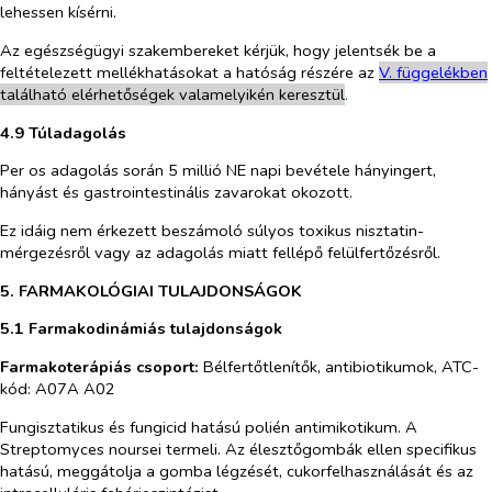
lehessen kísérni.
Az egészségügyi szakembereket kérjük, hogy jelentsék be a
feltételezett mellékhatásokat a hatóság részére az
V. füg
g
elékben
található elérhetőségek valamelyikén keresztül
.
4.9 Túladagolás
Per os
adagolás során 5 millió NE napi bevétele hányingert,
hányást és gastrointestinális zavarokat okozott.
Ez idáig nem érkezett beszámoló súlyos toxikus nisztatin-
mérgezésről vagy az adagolás miatt fellépő felülfertőzésről.
5. FARMAKOLÓGIAI TULAJDONSÁGOK
5.1 Farmakodinámiás tulajdonságok
Farmakoterápiás csoport:
Bélfertőtlenítők, antibiotikumok, ATC-
kód: A07A A02
Fungisztatikus és fungicid hatású polién antimikotikum. A
Streptomyces noursei
termeli. Az élesztőgombák ellen specifikus
hatású, meggátolja a gomba légzését, cukorfelhasználását és az