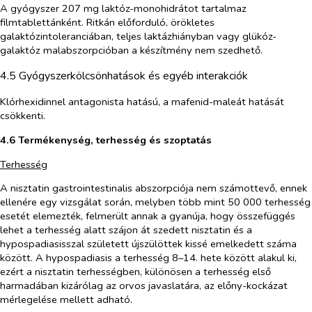
A gyógyszer 207 mg laktóz-monohidrátot tartalmaz
filmtablettánként. Ritkán előforduló, örökletes
galaktózintoleranciában, teljes laktázhiányban vagy glükóz-
galaktóz malabszorpcióban a készítmény nem szedhető.
4.5 Gyógyszerkölcsönhatások és egyéb interakciók
Klórhexidinnel antagonista hatású, a mafenid-maleát hatását
csökkenti.
4.6 Termékenység, terhesség és szoptatás
Terhesség
A nisztatin gastrointestinalis abszorpciója nem számottevő, ennek
ellenére egy vizsgálat során, melyben több mint 50 000 terhesség
esetét elemezték, felmerült annak a gyanúja, hogy összefüggés
lehet a terhesség alatt szájon át szedett nisztatin és a
hypospadiasisszal született újszülöttek kissé emelkedett száma
között. A hypospadiasis a terhesség 8–14. hete között alakul ki,
ezért a nisztatin terhességben, különösen a terhesség első
harmadában kizárólag az orvos javaslatára, az előny-kockázat
mérlegelése mellett adható.