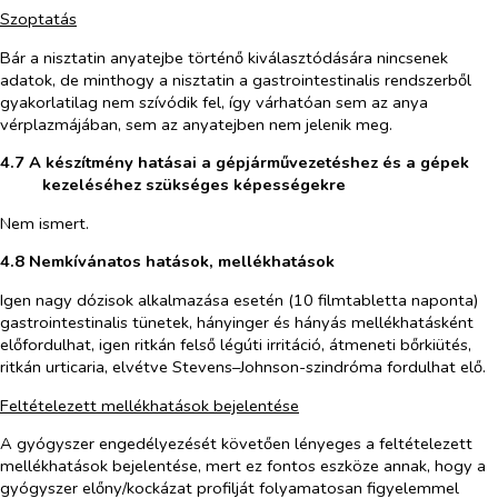
Szoptatás
Bár a nisztatin anyatejbe történő kiválasztódására nincsenek
adatok, de minthogy a nisztatin a gastrointestinalis rendszerből
gyakorlatilag nem szívódik fel, így várhatóan sem az anya
vérplazmájában, sem az anyatejben nem jelenik meg.
4.7 A készítmény hatásai a gépjárművezetéshez és a gépek
kezeléséhez szükséges képességekre
Nem ismert.
4.8 Nemkívánatos hatások, mellékhatások
Igen nagy dózisok alkalmazása esetén (10 filmtabletta naponta)
gastrointestinalis tünetek, hányinger és hányás mellékhatásként
előfordulhat, igen ritkán felső légúti irritáció, átmeneti bőrkiütés
,
ritkán urticaria, elvétve Stevens–Johnson-szindróma fordulhat elő.
Feltételezett mellékhatások bejelentése
A gyógyszer engedélyezését követően lényeges a feltételezett
mellékhatások bejelentése, mert ez fontos eszköze annak, hogy a
gyógyszer előny/kockázat profilját folyamatosan figyelemmel