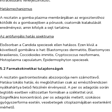
intracelluláris fehérjeszintézist.
Hatásmechanizmus
A nisztatin a gomba plazma-membránjában az ergoszterolhoz
kötődik és a gombasejtben a pórusok, csatornák kialakulását
eredményezi, amin kifolyik a sejt tartalma.
Az antifungális hatás spektruma
Elsősorban a
Candida
speciesek ellen hatásos. Ezen kívül a
következő gombákra is hat:
Blastomyces dermatitis
,
Blastomyces
brasiliensis
,
Coccidioides immitis
,
Cryptococcus neoformans
,
Histoplasma capsulatum
,
Epidermophyton
speciesek.
5.2 Farmakokinetikai tulajdonságok
A nisztatin gastrointestinalis abszorpciója nem számottevő.
Hatása lokális hatás, és megbízhatóan csak az emésztőrendszeri
nyálkahártya belső felszínén érvényesül. A
per os
adagolás során
legtöbb esetben változatlan formában a széklettel ürül.
Szignifikáns koncentráció,
per os
adagolás mellett, szokásos
gyógyszerforma esetén, vesebetegek citoplazmájában esetenként
mérhető.