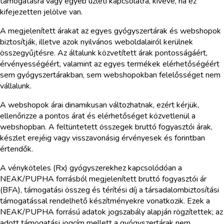
támogatásra vagy egyéb üzleti kapcsolatra, kivéve, ha ez
kifejezetten jelölve van.
A megjelenített árakat az egyes gyógyszertárak és webshopok
biztosítják, illetve azok nyilvános weboldalairól kerülnek
összegyűjtésre. Az általunk közvetített árak pontosságáért,
érvényességéért, valamint az egyes termékek elérhetőségéért
sem gyógyszertárakban, sem webshopokban felelősséget nem
vállalunk.
A webshopok árai dinamikusan változhatnak, ezért kérjük,
ellenőrizze a pontos árat és elérhetőséget közvetlenül a
webshopban. A feltüntetett összegek bruttó fogyasztói árak,
készlet erejéig vagy visszavonásig érvényesek és forintban
értendők.
A vényköteles (Rx) gyógyszerekhez kapcsolódóan a
NEAK/PUPHA forrásból megjelenített bruttó fogyasztói ár
(BFA), támogatási összeg és térítési díj a társadalombiztosítási
támogatással rendelhető készítményekre vonatkozik. Ezek a
NEAK/PUPHA forrású adatok jogszabály alapján rögzítettek; az
adott támogatási jogcím mellett a gyógyszertárak nem