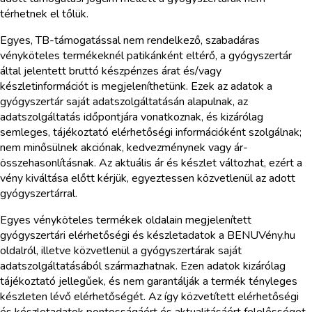
térhetnek el tőlük.
Egyes, TB-támogatással nem rendelkező, szabadáras
vényköteles termékeknél patikánként eltérő, a gyógyszertár
által jelentett bruttó készpénzes árat és/vagy
készletinformációt is megjeleníthetünk. Ezek az adatok a
gyógyszertár saját adatszolgáltatásán alapulnak, az
adatszolgáltatás időpontjára vonatkoznak, és kizárólag
semleges, tájékoztató elérhetőségi információként szolgálnak;
nem minősülnek akciónak, kedvezménynek vagy ár-
összehasonlításnak. Az aktuális ár és készlet változhat, ezért a
vény kiváltása előtt kérjük, egyeztessen közvetlenül az adott
gyógyszertárral.
Egyes vényköteles termékek oldalain megjelenített
gyógyszertári elérhetőségi és készletadatok a BENUVény.hu
oldalról, illetve közvetlenül a gyógyszertárak saját
adatszolgáltatásából származhatnak. Ezen adatok kizárólag
tájékoztató jellegűek, és nem garantálják a termék tényleges
készleten lévő elérhetőségét. Az így közvetített elérhetőségi