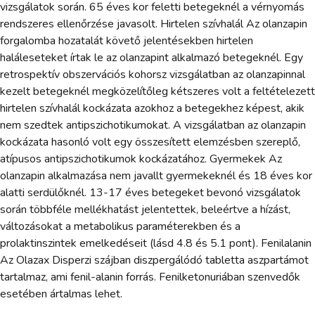
vizsgálatok során. 65 éves kor feletti betegeknél a vérnyomás
rendszeres ellenőrzése javasolt. Hirtelen szívhalál Az olanzapin
forgalomba hozatalát követő jelentésekben hirtelen
haláleseteket írtak le az olanzapint alkalmazó betegeknél. Egy
retrospektív obszervációs kohorsz vizsgálatban az olanzapinnal
kezelt betegeknél megközelítőleg kétszeres volt a feltételezett
hirtelen szívhalál kockázata azokhoz a betegekhez képest, akik
nem szedtek antipszichotikumokat. A vizsgálatban az olanzapin
kockázata hasonló volt egy összesített elemzésben szereplő,
atípusos antipszichotikumok kockázatához. Gyermekek Az
olanzapin alkalmazása nem javallt gyermekeknél és 18 éves kor
alatti serdülőknél. 13-17 éves betegeket bevonó vizsgálatok
során többféle mellékhatást jelentettek, beleértve a hízást,
változásokat a metabolikus paraméterekben és a
prolaktinszintek emelkedéseit (lásd 4.8 és 5.1 pont). Fenilalanin
Az Olazax Disperzi szájban diszpergálódó tabletta aszpartámot
tartalmaz, ami fenil-alanin forrás. Fenilketonuriában szenvedők
esetében ártalmas lehet.