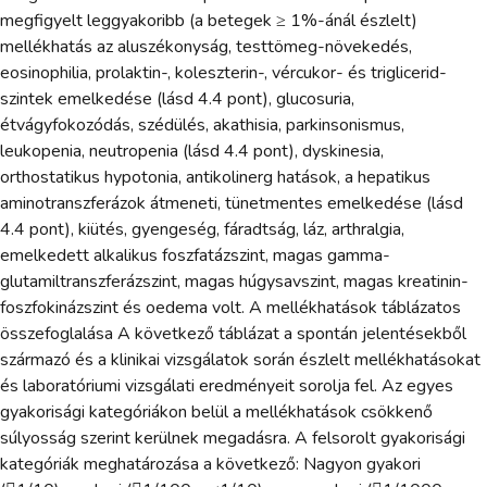
megfigyelt leggyakoribb (a betegek ≥ 1%-ánál észlelt)
mellékhatás az aluszékonyság, testtömeg-növekedés,
eosinophilia, prolaktin-, koleszterin-, vércukor- és triglicerid-
szintek emelkedése (lásd 4.4 pont), glucosuria,
étvágyfokozódás, szédülés, akathisia, parkinsonismus,
leukopenia, neutropenia (lásd 4.4 pont), dyskinesia,
orthostatikus hypotonia, antikolinerg hatások, a hepatikus
aminotranszferázok átmeneti, tünetmentes emelkedése (lásd
4.4 pont), kiütés, gyengeség, fáradtság, láz, arthralgia,
emelkedett alkalikus foszfatázszint, magas gamma-
glutamiltranszferázszint, magas húgysavszint, magas kreatinin-
foszfokinázszint és oedema volt. A mellékhatások táblázatos
összefoglalása A következő táblázat a spontán jelentésekből
származó és a klinikai vizsgálatok során észlelt mellékhatásokat
és laboratóriumi vizsgálati eredményeit sorolja fel. Az egyes
gyakorisági kategóriákon belül a mellékhatások csökkenő
súlyosság szerint kerülnek megadásra. A felsorolt gyakorisági
kategóriák meghatározása a következő: Nagyon gyakori