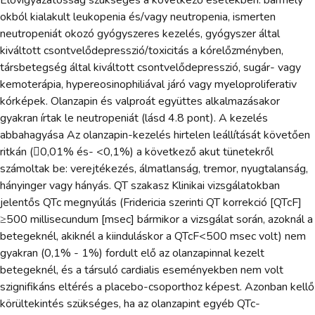
Elővigyázatosság szükséges a következő esetekben: bármely
okból kialakult leukopenia és/vagy neutropenia, ismerten
neutropeniát okozó gyógyszeres kezelés, gyógyszer által
kiváltott csontvelődepresszió/toxicitás a kórelőzményben,
társbetegség által kiváltott csontvelődepresszió, sugár- vagy
kemoterápia, hypereosinophiliával járó vagy myeloproliferativ
kórképek. Olanzapin és valproát együttes alkalmazásakor
gyakran írtak le neutropeniát (lásd 4.8 pont). A kezelés
abbahagyása Az olanzapin-kezelés hirtelen leállítását követően
ritkán (0,01% és- <0,1%) a következő akut tünetekről
számoltak be: verejtékezés, álmatlanság, tremor, nyugtalanság,
hányinger vagy hányás. QT szakasz Klinikai vizsgálatokban
jelentős QTc megnyúlás (Fridericia szerinti QT korrekció [QTcF]
≥500 millisecundum [msec] bármikor a vizsgálat során, azoknál a
betegeknél, akiknél a kiinduláskor a QTcF<500 msec volt) nem
gyakran (0,1% - 1%) fordult elő az olanzapinnal kezelt
betegeknél, és a társuló cardialis eseményekben nem volt
szignifikáns eltérés a placebo-csoporthoz képest. Azonban kellő
körültekintés szükséges, ha az olanzapint egyéb QTc-