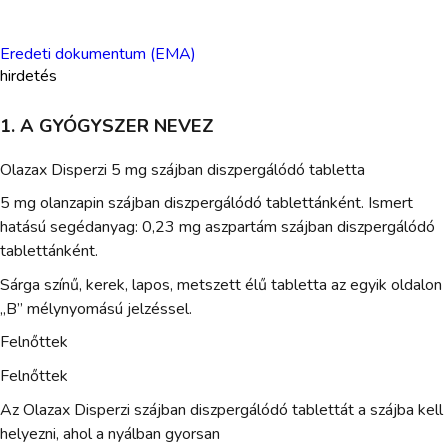
Eredeti dokumentum (EMA)
hirdetés
1. A GYÓGYSZER NEVEZ
Olazax Disperzi 5 mg szájban diszpergálódó tabletta
5 mg olanzapin szájban diszpergálódó tablettánként. Ismert
hatású segédanyag: 0,23 mg aszpartám szájban diszpergálódó
tablettánként.
Sárga színű, kerek, lapos, metszett élű tabletta az egyik oldalon
„B” mélynyomású jelzéssel.
Felnőttek
Felnőttek
Az Olazax Disperzi szájban diszpergálódó tablettát a szájba kell
helyezni, ahol a nyálban gyorsan