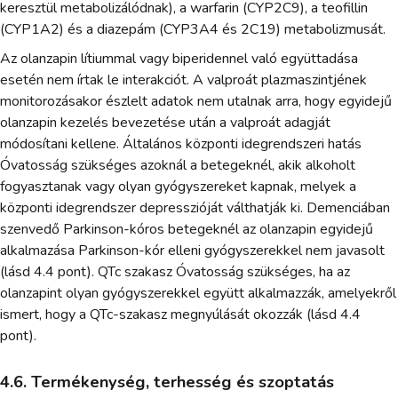
keresztül metabolizálódnak), a warfarin (CYP2C9), a teofillin
(CYP1A2) és a diazepám (CYP3A4 és 2C19) metabolizmusát.
Az olanzapin lítiummal vagy biperidennel való együttadása
esetén nem írtak le interakciót. A valproát plazmaszintjének
monitorozásakor észlelt adatok nem utalnak arra, hogy egyidejű
olanzapin kezelés bevezetése után a valproát adagját
módosítani kellene. Általános központi idegrendszeri hatás
Óvatosság szükséges azoknál a betegeknél, akik alkoholt
fogyasztanak vagy olyan gyógyszereket kapnak, melyek a
központi idegrendszer depresszióját válthatják ki. Demenciában
szenvedő Parkinson-kóros betegeknél az olanzapin egyidejű
alkalmazása Parkinson-kór elleni gyógyszerekkel nem javasolt
(lásd 4.4 pont). QTc szakasz Óvatosság szükséges, ha az
olanzapint olyan gyógyszerekkel együtt alkalmazzák, amelyekről
ismert, hogy a QTc-szakasz megnyúlását okozzák (lásd 4.4
pont).
4.6. Termékenység, terhesség és szoptatás