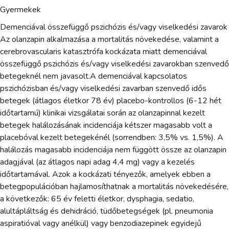
Gyermekek
Demenciával összefüggő pszichózis és/vagy viselkedési zavarok
Az olanzapin alkalmazása a mortalitás növekedése, valamint a
cerebrovascularis katasztrófa kockázata miatt demenciával
összefüggő pszichózis és/vagy viselkedési zavarokban szenvedő
betegeknél nem javasolt.A demenciával kapcsolatos
pszichózisban és/vagy viselkedési zavarban szenvedő idős
betegek (átlagos életkor 78 év) placebo-kontrollos (6-12 hét
időtartamú) klinikai vizsgálatai során az olanzapinnal kezelt
betegek halálozásának incidenciája kétszer magasabb volt a
placebóval kezelt betegekénél (sorrendben: 3,5% vs. 1,5%). A
halálozás magasabb incidenciája nem függött össze az olanzapin
adagjával (az átlagos napi adag 4,4 mg) vagy a kezelés
időtartamával. Azok a kockázati tényezők, amelyek ebben a
betegpopulációban hajlamosíthatnak a mortalitás növekedésére,
a következők: 65 év feletti életkor, dysphagia, sedatio,
alultápláltság és dehidráció, tüdőbetegségek (pl. pneumonia
aspiratióval vagy anélkül) vagy benzodiazepinek egyidejű