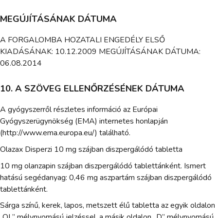
MEGÚJÍTÁSÁNAK DÁTUMA
A FORGALOMBA HOZATALI ENGEDÉLY ELSŐ
KIADÁSÁNAK: 10.12.2009 MEGÚJÍTÁSÁNAK DÁTUMA:
06.08.2014
10. A SZÖVEG ELLENŐRZÉSÉNEK DÁTUMA
A gyógyszerről részletes információ az Európai
Gyógyszerügynökség (EMA) internetes honlapján
(http://www.ema.europa.eu/) található.
Olazax Disperzi 10 mg szájban diszpergálódó tabletta
10 mg olanzapin szájban diszpergálódó tablettánként. Ismert
hatású segédanyag: 0,46 mg aszpartám szájban diszpergálódó
tablettánként.
Sárga színű, kerek, lapos, metszett élű tabletta az egyik oldalon
„OL” mélynyomású jelzéssel, a másik oldalon „D” mélynyomású