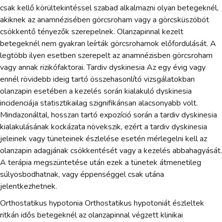
csak kellő körültekintéssel szabad alkalmazni olyan betegeknél,
akiknek az anamnézisében görcsroham vagy a görcsküszöböt
csökkentő tényezők szerepelnek. Olanzapinnal kezelt
betegeknél nem gyakran leírták görcsrohamok előfordulását. A
legtöbb ilyen esetben szerepelt az anamnézisben görcsroham
vagy annak rizikófaktorai. Tardiv dyskinesia Az egy évig vagy
ennél rövidebb ideig tartó összehasonlító vizsgálatokban
olanzapin esetében a kezelés során kialakuló dyskinesia
incidenciája statisztikailag szignifikánsan alacsonyabb volt.
Mindazonáltal, hosszan tartó expozíció során a tardiv dyskinesia
kialakulásának kockázata növekszik, ezért a tardiv dyskinesia
jeleinek vagy tüneteinek észlelése esetén mérlegelni kell az
olanzapin adagjának csökkentését vagy a kezelés abbahagyását.
A terápia megszüntetése után ezek a tünetek átmenetileg
súlyosbodhatnak, vagy éppenséggel csak utána
jelentkezhetnek.
Orthostatikus hypotonia Orthostatikus hypotoniát észleltek
ritkán idős betegeknél az olanzapinnal végzett klinikai