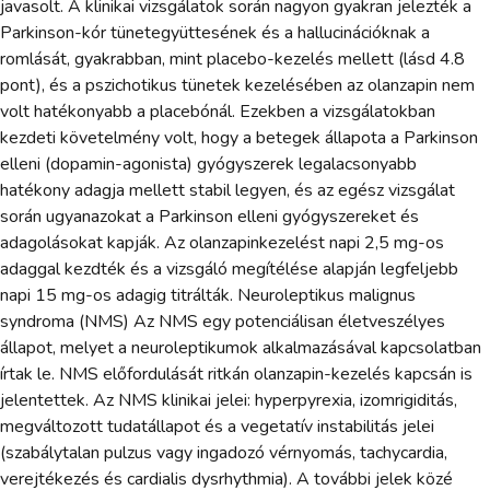
javasolt. A klinikai vizsgálatok során nagyon gyakran jelezték a
Parkinson-kór tünetegyüttesének és a hallucinációknak a
romlását, gyakrabban, mint placebo-kezelés mellett (lásd 4.8
pont), és a pszichotikus tünetek kezelésében az olanzapin nem
volt hatékonyabb a placebónál. Ezekben a vizsgálatokban
kezdeti követelmény volt, hogy a betegek állapota a Parkinson
elleni (dopamin-agonista) gyógyszerek legalacsonyabb
hatékony adagja mellett stabil legyen, és az egész vizsgálat
során ugyanazokat a Parkinson elleni gyógyszereket és
adagolásokat kapják. Az olanzapinkezelést napi 2,5 mg-os
adaggal kezdték és a vizsgáló megítélése alapján legfeljebb
napi 15 mg-os adagig titrálták. Neuroleptikus malignus
syndroma (NMS) Az NMS egy potenciálisan életveszélyes
állapot, melyet a neuroleptikumok alkalmazásával kapcsolatban
írtak le. NMS előfordulását ritkán olanzapin-kezelés kapcsán is
jelentettek. Az NMS klinikai jelei: hyperpyrexia, izomrigiditás,
megváltozott tudatállapot és a vegetatív instabilitás jelei
(szabálytalan pulzus vagy ingadozó vérnyomás, tachycardia,
verejtékezés és cardialis dysrhythmia). A további jelek közé