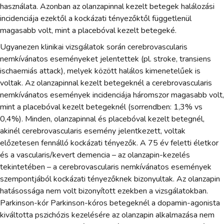
használata. Azonban az olanzapinnal kezelt betegek halálozási
incidenciája ezektől a kockázati tényezőktől függetlenül
magasabb volt, mint a placebóval kezelt betegeké.
Ugyanezen klinikai vizsgálatok során cerebrovascularis
nemkívánatos eseményeket jelentettek (pl. stroke, transiens
ischaemiás attack), melyek között halálos kimenetelűek is
voltak. Az olanzapinnal kezelt betegeknél a cerebrovascularis
nemkívánatos események incidenciája háromszor magasabb volt,
mint a placebóval kezelt betegeknél (sorrendben: 1,3% vs
0,4%). Minden, olanzapinnal és placebóval kezelt betegnél,
akinél cerebrovascularis esemény jelentkezett, voltak
előzetesen fennálló kockázati tényezők. A 75 év feletti életkor
és a vascularis/kevert demencia – az olanzapin-kezelés
tekintetében – a cerebrovascularis nemkívánatos események
szempontjából kockázati tényezőknek bizonyultak. Az olanzapin
hatásossága nem volt bizonyított ezekben a vizsgálatokban.
Parkinson-kór Parkinson-kóros betegeknél a dopamin-agonista
kiváltotta pszichózis kezelésére az olanzapin alkalmazása nem