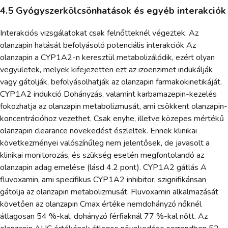
4.5 Gyógyszerkölcsönhatások és egyéb interakciók
Interakciós vizsgálatokat csak felnőtteknél végeztek. Az
olanzapin hatását befolyásoló potenciális interakciók Az
olanzapin a CYP1A2-n keresztül metabolizálódik, ezért olyan
vegyületek, melyek kifejezetten ezt az izoenzimet indukálják
vagy gátolják, befolyásolhatják az olanzapin farmakokinetikáját.
CYP1A2 indukció Dohányzás, valamint karbamazepin-kezelés
fokozhatja az olanzapin metabolizmusát, ami csökkent olanzapin-
koncentrációhoz vezethet. Csak enyhe, illetve közepes mértékű
olanzapin clearance növekedést észleltek. Ennek klinikai
következményei valószínűleg nem jelentősek, de javasolt a
klinikai monitorozás, és szükség esetén megfontolandó az
olanzapin adag emelése (lásd 4.2 pont). CYP1A2 gátlás A
fluvoxamin, ami specifikus CYP1A2 inhibitor, szignifikánsan
gátolja az olanzapin metabolizmusát. Fluvoxamin alkalmazását
követően az olanzapin Cmax értéke nemdohányzó nőknél
átlagosan 54 %-kal, dohányzó férfiaknál 77 %-kal nőtt. Az