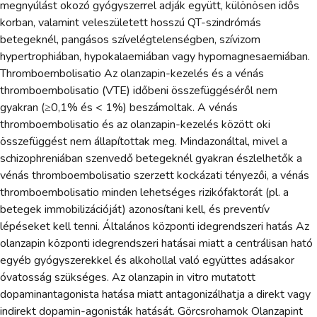
megnyúlást okozó gyógyszerrel adják együtt, különösen idős
korban, valamint veleszületett hosszú QT-szindrómás
betegeknél, pangásos szívelégtelenségben, szívizom
hypertrophiában, hypokalaemiában vagy hypomagnesaemiában.
Thromboembolisatio Az olanzapin-kezelés és a vénás
thromboembolisatio (VTE) időbeni összefüggéséről nem
gyakran (≥0,1% és < 1%) beszámoltak. A vénás
thromboembolisatio és az olanzapin-kezelés között oki
összefüggést nem állapítottak meg. Mindazonáltal, mivel a
schizophreniában szenvedő betegeknél gyakran észlelhetők a
vénás thromboembolisatio szerzett kockázati tényezői, a vénás
thromboembolisatio minden lehetséges rizikófaktorát (pl. a
betegek immobilizációját) azonosítani kell, és preventív
lépéseket kell tenni. Általános központi idegrendszeri hatás Az
olanzapin központi idegrendszeri hatásai miatt a centrálisan ható
egyéb gyógyszerekkel és alkohollal való együttes adásakor
óvatosság szükséges. Az olanzapin in vitro mutatott
dopaminantagonista hatása miatt antagonizálhatja a direkt vagy
indirekt dopamin-agonisták hatását. Görcsrohamok Olanzapint