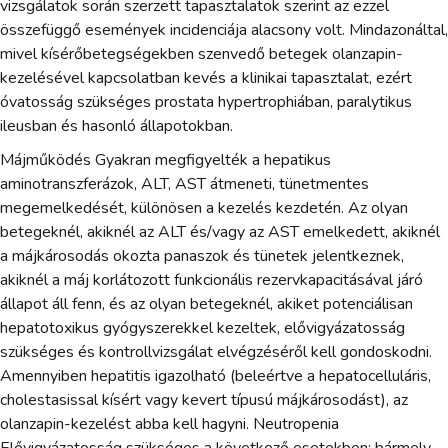
vizsgálatok során szerzett tapasztalatok szerint az ezzel
összefüggő események incidenciája alacsony volt. Mindazonáltal,
mivel kísérőbetegségekben szenvedő betegek olanzapin-
kezelésével kapcsolatban kevés a klinikai tapasztalat, ezért
óvatosság szükséges prostata hypertrophiában, paralytikus
ileusban és hasonló állapotokban.
Májműködés Gyakran megfigyelték a hepatikus
aminotranszferázok, ALT, AST átmeneti, tünetmentes
megemelkedését, különösen a kezelés kezdetén. Az olyan
betegeknél, akiknél az ALT és/vagy az AST emelkedett, akiknél
a májkárosodás okozta panaszok és tünetek jelentkeznek,
akiknél a máj korlátozott funkcionális rezervkapacitásával járó
állapot áll fenn, és az olyan betegeknél, akiket potenciálisan
hepatotoxikus gyógyszerekkel kezeltek, elővigyázatosság
szükséges és kontrollvizsgálat elvégzéséről kell gondoskodni.
Amennyiben hepatitis igazolható (beleértve a hepatocelluláris,
cholestasissal kísért vagy kevert típusú májkárosodást), az
olanzapin-kezelést abba kell hagyni. Neutropenia