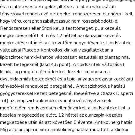
és a diabeteses betegeket, illetve a diabetes kockázati
tényezőivel rendelkező betegeket rendszeresen ellenőrizni kell,
hogy vércukorszint szabályozásuk nem rosszabbodott-e.
Rendszeresen ellenőrizni kell a testtömeget, pl. a kezelés
megkezdése előtt, 4, 8 és 12 héttel az olanzapin-kezelés
megkezdése után és azt követően negyedévente. Lipidszintek
változásai Placebo-kontrollos klinikai vizsgálatokban a
lipidszintek nemkívánatos változásait észlelték az olanzapinnal
kezelt betegeknél (lásd 4.8 pont). A lipidszintek változásait
klinikailag megfelelő módon kell kezelni, különösen a
dyslipidaemiás betegeknél és a lipid-anyagcserezavar kockázati
tényezőivel rendelkező betegeknél. Antipszichotikus hatású
gyógyszerekkel kezelt betegeknél (beleértve a Olazax Disperzi
-ot) az antipszichotikumokra vonatkozó irányelveknek
megfelelően rendszeresen ellenőrizni kell a lipidszinteket, pl. a
kezelés megkezdése előtt, 12 héttel az olanzapin-kezelés
megkezdése után és azt követően 5 évente. Antikolinerg hatás
Míg az olanzapin in vitro antikolinerg hatást mutatott, a klinikai