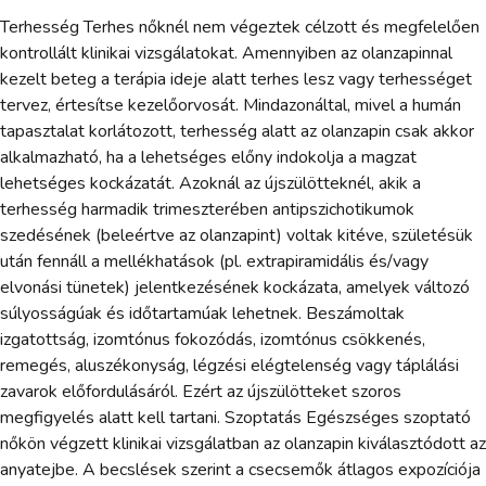
Terhesség Terhes nőknél nem végeztek célzott és megfelelően
kontrollált klinikai vizsgálatokat. Amennyiben az olanzapinnal
kezelt beteg a terápia ideje alatt terhes lesz vagy terhességet
tervez, értesítse kezelőorvosát. Mindazonáltal, mivel a humán
tapasztalat korlátozott, terhesség alatt az olanzapin csak akkor
alkalmazható, ha a lehetséges előny indokolja a magzat
lehetséges kockázatát. Azoknál az újszülötteknél, akik a
terhesség harmadik trimeszterében antipszichotikumok
szedésének (beleértve az olanzapint) voltak kitéve, születésük
után fennáll a mellékhatások (pl. extrapiramidális és/vagy
elvonási tünetek) jelentkezésének kockázata, amelyek változó
súlyosságúak és időtartamúak lehetnek. Beszámoltak
izgatottság, izomtónus fokozódás, izomtónus csökkenés,
remegés, aluszékonyság, légzési elégtelenség vagy táplálási
zavarok előfordulásáról. Ezért az újszülötteket szoros
megfigyelés alatt kell tartani. Szoptatás Egészséges szoptató
nőkön végzett klinikai vizsgálatban az olanzapin kiválasztódott az
anyatejbe. A becslések szerint a csecsemők átlagos expozíciója