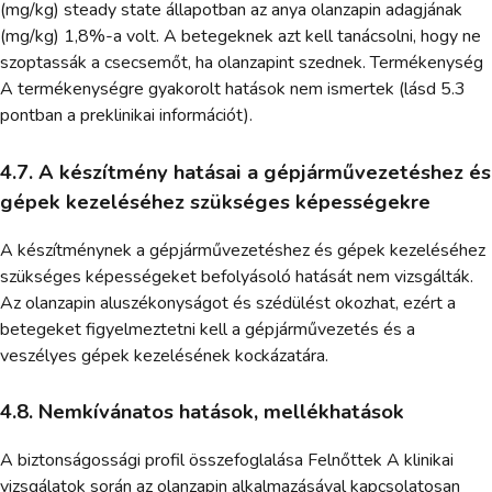
(mg/kg) steady state állapotban az anya olanzapin adagjának
(mg/kg) 1,8%-a volt. A betegeknek azt kell tanácsolni, hogy ne
szoptassák a csecsemőt, ha olanzapint szednek. Termékenység
A termékenységre gyakorolt hatások nem ismertek (lásd 5.3
pontban a preklinikai információt).
4.7. A készítmény hatásai a gépjárművezetéshez és
gépek kezeléséhez szükséges képességekre
A készítménynek a gépjárművezetéshez és gépek kezeléséhez
szükséges képességeket befolyásoló hatását nem vizsgálták.
Az olanzapin aluszékonyságot és szédülést okozhat, ezért a
betegeket figyelmeztetni kell a gépjárművezetés és a
veszélyes gépek kezelésének kockázatára.
4.8. Nemkívánatos hatások, mellékhatások
A biztonságossági profil összefoglalása Felnőttek A klinikai
vizsgálatok során az olanzapin alkalmazásával kapcsolatosan