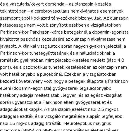
és a vascularis/kevert demencia – az olanzapin-kezelés
tekintetében – a cerebrovascularis nemkívánatos események
szempontjából kockázati tényezőknek bizonyultak. Az olanzapin
hatásossága nem volt bizonyított ezekben a vizsgálatokban.
Parkinson-kór Parkinson-kóros betegeknél a dopamin-agonista
kiváltotta pszichózis kezelésére az olanzapin alkalmazása nem
javasolt. A klinikai vizsgálatok során nagyon gyakran jelezték a
Parkinson-kór tünetegyüttesének és a hallucinációknak a
romlását, gyakrabban, mint placebo-kezelés mellett (lásd 4.8
pont), és a pszichotikus tünetek kezelésében az olanzapin nem
volt hatékonyabb a placebónál. Ezekben a vizsgálatokban
kezdeti követelmény volt, hogy a betegek állapota a Parkinson
elleni (dopamin-agonista) gyógyszerek legalacsonyabb
hatékony adagja mellett stabil legyen, és az egész vizsgálat
során ugyanazokat a Parkinson elleni gyógyszereket és
adagolásokat kapják. Az olanzapinkezelést napi 2,5 mg-os
adaggal kezdték és a vizsgáló megítélése alapján legfeljebb
napi 15 mg-os adagig titrálták. Neuroleptikus malignus
syndroma (NMS) Az NMS egy potenciálisan életveszélyes