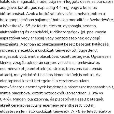
halálozás magasabb incidenciája nem függött össze az olanzapin
adagjával (az átlagos napi adag 4,4 mg) vagy a kezelés
időtartamával. Azok a kockázati tényezők, amelyek ebben a
betegpopulációban hajlamosíthatnak a mortalitás növekedésére,
a következők: 65 év feletti életkor, dysphagia, sedatio,
alultápláltság és dehidráció, tüdőbetegségek (pl. pneumonia
aspiratióval vagy anélkül) vagy benzodiazepinek egyidejű
használata. Azonban az olanzapinnal kezelt betegek halálozási
incidenciája ezektől a kockázati tényezőktől függetlenül
magasabb volt, mint a placebóval kezelt betegeké. Ugyanezen
klinikai vizsgálatok során cerebrovascularis nemkívánatos
eseményeket jelentettek (pl. stroke, transiens ischaemiás
attack), melyek között halálos kimenetelűek is voltak. Az
olanzapinnal kezelt betegeknél a cerebrovascularis
nemkívánatos események incidenciája háromszor magasabb volt,
mint a placebóval kezelt betegeknél (sorrendben: 1,3% vs
0,4%). Minden, olanzapinnal és placebóval kezelt betegnél,
akinél cerebrovascularis esemény jelentkezett, voltak
előzetesen fennálló kockázati tényezők. A 75 év feletti életkor