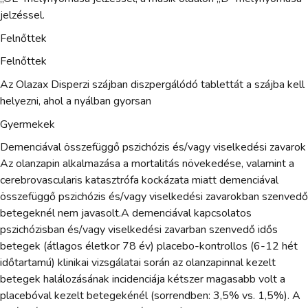
jelzéssel.
Felnőttek
Felnőttek
Az Olazax Disperzi szájban diszpergálódó tablettát a szájba kell
helyezni, ahol a nyálban gyorsan
Gyermekek
Demenciával összefüggő pszichózis és/vagy viselkedési zavarok
Az olanzapin alkalmazása a mortalitás növekedése, valamint a
cerebrovascularis katasztrófa kockázata miatt demenciával
összefüggő pszichózis és/vagy viselkedési zavarokban szenvedő
betegeknél nem javasolt.A demenciával kapcsolatos
pszichózisban és/vagy viselkedési zavarban szenvedő idős
betegek (átlagos életkor 78 év) placebo-kontrollos (6-12 hét
időtartamú) klinikai vizsgálatai során az olanzapinnal kezelt
betegek halálozásának incidenciája kétszer magasabb volt a
placebóval kezelt betegekénél (sorrendben: 3,5% vs. 1,5%). A