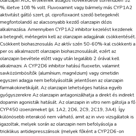
olanzapin AUC értékének átlagos növekedése sorrendben 52
%, illetve 108 % volt. Fluvoxamint vagy bármely más CYP1A2
aktivitást gátló szert, pl. ciprofloxacint szedő betegeknél
megfontolandó az alacsonyabb kezdő olanzapin dózis
alkalmazása. Amennyiben CYP1A2 inhibitor kezelést kezdenek
a betegnél, mérlegelni kell az olanzapin adagjának csökkentését.
Csökkent biohasznosulás Az aktív szén 50-60%-kal csökkenti a
per os alkalmazott olanzapin biohasznosulását, ezért az
olanzapin bevétele előtt vagy után legalább 2 órával kell
alkalmazni. A CYP2D6 inhibitor hatású fluoxetin, valamint
savközömbösítők (alumínium, magnézium) vagy cimetidin
egyszeri adagja nem befolyásolták jelentősen az olanzapin
farmakokinetikáját. Az olanzapin lehetséges hatása egyéb
gyógyszerekre Az olanzapin antagonizálhatja a direkt és indirekt
dopamin agonisták hatását. Az olanzapin in vitro nem gátolja a fő
CYP450 izoenzimeket (pl. 1A2, 2D6, 2C9, 2C19, 3A4). Így
különösebb interakció nem várható, amit az in vivo vizsgálatok is
igazoltak, melyek során az olanzapin nem befolyásolja a
triciklikus antidepresszánsok (melyek főként a CYP2D6-on