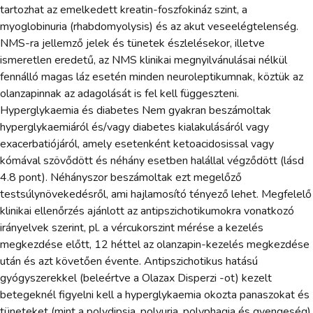
tartozhat az emelkedett kreatin-foszfokináz szint, a
myoglobinuria (rhabdomyolysis) és az akut veseelégtelenség.
NMS-ra jellemző jelek és tünetek észlelésekor, illetve
ismeretlen eredetű, az NMS klinikai megnyilvánulásai nélkül
fennálló magas láz esetén minden neuroleptikumnak, köztük az
olanzapinnak az adagolását is fel kell függeszteni.
Hyperglykaemia és diabetes Nem gyakran beszámoltak
hyperglykaemiáról és/vagy diabetes kialakulásáról vagy
exacerbatiójáról, amely esetenként ketoacidosissal vagy
kómával szövődött és néhány esetben halállal végződött (lásd
4.8 pont). Néhányszor beszámoltak ezt megelőző
testsúlynövekedésről, ami hajlamosító tényező lehet. Megfelelő
klinikai ellenőrzés ajánlott az antipszichotikumokra vonatkozó
irányelvek szerint, pl. a vércukorszint mérése a kezelés
megkezdése előtt, 12 héttel az olanzapin-kezelés megkezdése
után és azt követően évente. Antipszichotikus hatású
gyógyszerekkel (beleértve a Olazax Disperzi -ot) kezelt
betegeknél figyelni kell a hyperglykaemia okozta panaszokat és
tüneteket (mint a polydipsia, polyuria, polyphagia és gyengeség),