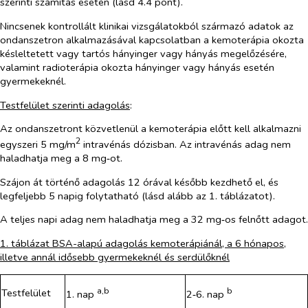
szerinti számítás esetén (lásd 4.4 pont).
Nincsenek kontrollált klinikai vizsgálatokból származó adatok az
ondanszetron alkalmazásával kapcsolatban a kemoterápia okozta
késleltetett vagy tartós hányinger vagy hányás megelőzésére,
valamint radioterápia okozta hányinger vagy hányás esetén
gyermekeknél.
Testfelület szerinti adagolás
:
Az ondanszetront közvetlenül a kemoterápia előtt kell alkalmazni
2
egyszeri 5 mg/m
intravénás dózisban. Az intravénás adag nem
haladhatja meg a 8 mg‑ot.
Szájon át történő adagolás 12 órával később kezdhető el, és
legfeljebb 5 napig folytatható (lásd alább az 1. táblázatot).
A teljes napi adag nem haladhatja meg a 32 mg‑os felnőtt adagot.
1. táblázat BSA-alapú adagolás kemoterápiánál, a 6 hónapos,
illetve annál idősebb gyermekeknél és serdülőknél
a,b
b
Testfelület
1. nap
2‑6. nap