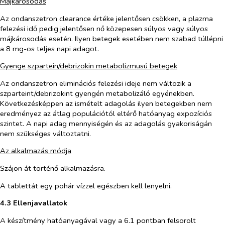
Májkárosodás
Az ondanszetron clearance értéke jelentősen csökken, a plazma
felezési idő pedig jelentősen nő közepesen súlyos vagy súlyos
májkárosodás esetén. Ilyen betegek esetében nem szabad túllépni
a 8 mg-os teljes napi adagot.
Gyenge szpartein/debrizokin metabolizmusú betegek
Az ondanszetron eliminációs felezési ideje nem változik a
szparteint/debrizokint gyengén metabolizáló egyénekben.
Következésképpen az ismételt adagolás ilyen betegekben nem
eredményez az átlag populációtól eltérő hatóanyag expozíciós
szintet. A napi adag mennyiségén és az adagolás gyakoriságán
nem szükséges változtatni.
Az alkalmazás módja
Szájon át történő alkalmazásra.
A tablettát egy pohár vízzel egészben kell lenyelni.
4.3 Ellenjavallatok
A készítmény hatóanyagával vagy a 6.1 pontban felsorolt