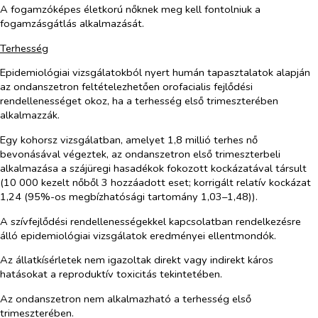
A fogamzóképes életkorú nőknek meg kell fontolniuk a
fogamzásgátlás alkalmazását.
Terhesség
Epidemiológiai vizsgálatokból nyert humán tapasztalatok alapján
az ondanszetron feltételezhetően orofacialis fejlődési
rendellenességet okoz, ha a terhesség első trimeszterében
alkalmazzák.
Egy kohorsz vizsgálatban, amelyet 1,8 millió terhes nő
bevonásával végeztek, az ondanszetron első trimeszterbeli
alkalmazása a szájüregi hasadékok fokozott kockázatával társult
(10 000 kezelt nőből 3 hozzáadott eset; korrigált relatív kockázat
1,24 (95%-os megbízhatósági tartomány 1,03–1,48)).
A szívfejlődési rendellenességekkel kapcsolatban rendelkezésre
álló epidemiológiai vizsgálatok eredményei ellentmondók.
Az állatkísérletek nem igazoltak direkt vagy indirekt káros
hatásokat a reproduktív toxicitás tekintetében.
Az ondanszetron nem alkalmazható a terhesség első
trimeszterében.