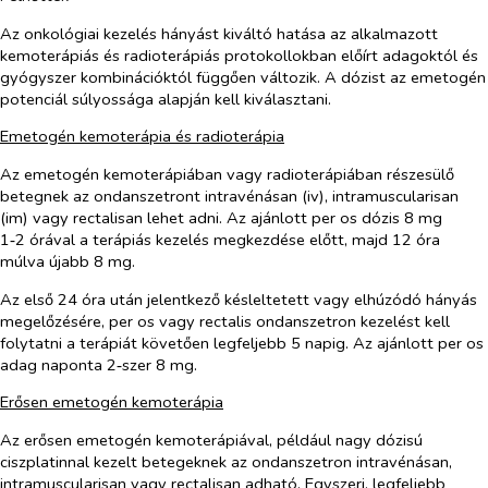
Az onkológiai kezelés hányást kiváltó hatása az alkalmazott
kemoterápiás és radioterápiás protokollokban előírt adagoktól és
gyógyszer kombinációktól függően változik.
A dózist az emetogén
potenciál súlyossága alapján kell kiválasztani.
Emetogén kemoterápia és radioterápia
Az emetogén kemoterápiában vagy radioterápiában részesülő
betegnek az ondanszetront intravénásan (iv), intramuscularisan
(im) vagy rectalisan lehet adni. Az ajánlott
per os
dózis 8 mg
1‑2 órával a terápiás kezelés megkezdése előtt, majd 12 óra
múlva újabb 8 mg.
Az első 24 óra után jelentkező késleltetett vagy elhúzódó hányás
megelőzésére,
per os
vagy rectalis ondanszetron kezelést kell
folytatni a terápiát követően legfeljebb 5 napig. Az ajánlott
per os
adag naponta 2‑szer 8 mg.
Erősen emetogén kemoterápia
Az erősen emetogén kemoterápiával, például nagy dózisú
ciszplatinnal kezelt betegeknek az ondanszetron intravénásan,
intramuscularisan vagy rectalisan adható. Egyszeri, legfeljebb