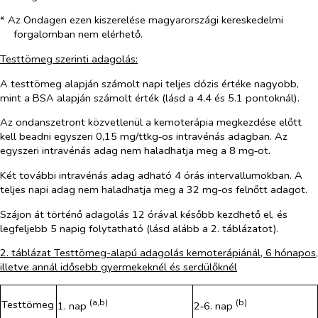
* Az Ondagen ezen kiszerelése magyarországi kereskedelmi
forgalomban nem elérhető.
Testtömeg szerinti adagolás:
A testtömeg alapján számolt napi teljes dózis értéke nagyobb,
mint a BSA alapján számolt érték (lásd a 4.4 és 5.1 pontoknál).
Az ondanszetront közvetlenül a kemoterápia megkezdése előtt
kell beadni egyszeri 0,15 mg/ttkg‑os intravénás adagban. Az
egyszeri intravénás adag nem haladhatja meg a 8 mg‑ot.
Két további intravénás adag adható 4 órás intervallumokban. A
teljes napi adag nem haladhatja meg a 32 mg‑os felnőtt adagot.
Szájon át történő adagolás 12 órával később kezdhető el, és
legfeljebb 5 napig folytatható (lásd alább a 2. táblázatot).
2. táblázat Testtömeg-alapú adagolás kemoterápiánál, 6 hónapos,
illetve annál idősebb gyermekeknél és serdülőknél
(a,b)
(b)
Testtömeg
1. nap
2‑6. nap