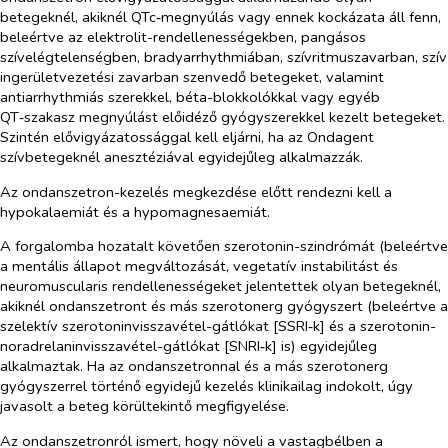
betegeknél, akiknél QTc‑megnyúlás vagy ennek kockázata áll fenn,
beleértve az elektrolit-rendellenességekben, pangásos
szívelégtelenségben, bradyarrhythmiában, szívritmuszavarban, szív
ingerületvezetési zavarban szenvedő betegeket, valamint
antiarrhythmiás szerekkel, béta-blokkolókkal vagy egyéb
QT‑szakasz megnyúlást előidéző gyógyszerekkel kezelt betegeket.
Szintén elővigyázatossággal kell eljárni, ha az Ondagent
szívbetegeknél anesztéziával egyidejűleg alkalmazzák.
Az ondanszetron-kezelés megkezdése előtt rendezni kell a
hypokalaemiát és a hypomagnesaemiát.
A forgalomba hozatalt követően szerotonin-szindrómát (beleértve
a mentális állapot megváltozását, vegetatív instabilitást és
neuromuscularis rendellenességeket jelentettek olyan betegeknél,
akiknél ondanszetront és más szerotonerg gyógyszert (beleértve a
szelektív szerotoninvisszavétel-gátlókat [SSRI‑k] és a szerotonin-
noradrelaninvisszavétel-gátlókat [SNRI‑k] is) egyidejűleg
alkalmaztak. Ha az ondanszetronnal és a más szerotonerg
gyógyszerrel történő egyidejű kezelés klinikailag indokolt, úgy
javasolt a beteg körültekintő megfigyelése.
Az ondanszetronról ismert, hogy növeli a vastagbélben a