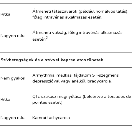
Átmeneti látászavarok (például homályos látás),
Ritka
főleg intravénás alkalmazás esetén.
Átmeneti vakság, főleg intravénás alkalmazás
Nagyon ritka
2
esetén
.
Szívbetegségek és a szívvel kapcsolatos tünetek
Arrhythmia, mellkasi fájdalom ST‑szegmens
Nem gyakori
depresszióval vagy anélkül, bradycardia.
QTc‑szakasz megnyúlása (beleértve a
torsades de
Ritka
pointes
esetet).
Nagyon ritka
Kamrai tachycardia