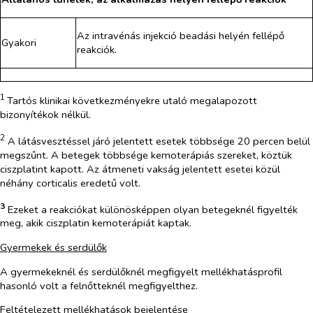
Az intravénás injekció beadási helyén fellépő
Gyakori
reakciók.
1
Tartós klinikai következményekre utaló megalapozott
bizonyítékok nélkül.
2
A látásvesztéssel járó jelentett esetek többsége 20 percen belül
megszűnt. A betegek többsége kemoterápiás szereket, köztük
ciszplatint kapott. Az átmeneti vakság jelentett esetei közül
néhány corticalis eredetű volt.
3
Ezeket a reakciókat különösképpen olyan betegeknél figyelték
meg, akik ciszplatin kemoterápiát kaptak.
Gyermekek és serdülők
A gyermekeknél és serdülőknél megfigyelt mellékhatásprofil
hasonló volt a felnőtteknél megfigyelthez.
Feltételezett mellékhatások bejelentése