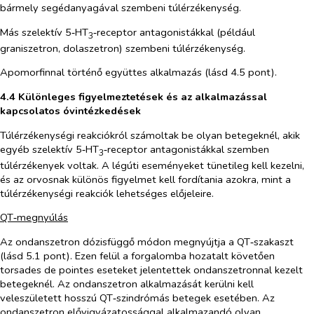
bármely segédanyagával szembeni túlérzékenység.
Más szelektív 5‑HT
‑receptor antagonistákkal (például
3
graniszetron, dolaszetron) szembeni túlérzékenység.
Apomorfinnal történő együttes alkalmazás (lásd 4.5 pont).
4.4 Különleges figyelmeztetések és az alkalmazással
kapcsolatos óvintézkedések
Túlérzékenységi reakciókról számoltak be olyan betegeknél, akik
egyéb szelektív 5‑HT
‑receptor antagonistákkal szemben
3
túlérzékenyek voltak. A légúti eseményeket tünetileg kell kezelni,
és az orvosnak különös figyelmet kell fordítania azokra, mint a
túlérzékenységi reakciók lehetséges előjeleire.
QT‑megnyúlás
Az ondanszetron dózisfüggő módon megnyújtja a QT‑szakaszt
(lásd 5.1 pont). Ezen felül a forgalomba hozatalt követően
torsades de pointes
eseteket jelentettek ondanszetronnal kezelt
betegeknél. Az ondanszetron alkalmazását kerülni kell
veleszületett hosszú QT‑szindrómás betegek esetében. Az
ondanszetron elővigyázatossággal alkalmazandó olyan