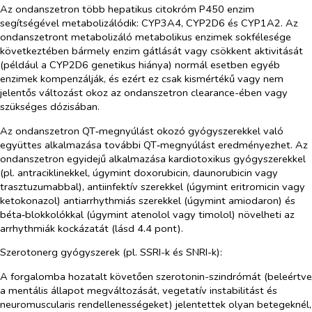
Az ondanszetron több hepatikus citokróm P450 enzim
segítségével metabolizálódik: CYP3A4, CYP2D6 és CYP1A2. Az
ondanszetront metabolizáló metabolikus enzimek sokfélesége
következtében bármely enzim gátlását vagy csökkent aktivitását
(például a CYP2D6 genetikus hiánya) normál esetben egyéb
enzimek kompenzálják, és ezért ez csak kismértékű vagy nem
jelentős változást okoz az ondanszetron clearance-ében vagy
szükséges dózisában.
Az ondanszetron QT‑megnyúlást okozó gyógyszerekkel való
együttes alkalmazása további QT‑megnyúlást eredményezhet. Az
ondanszetron egyidejű alkalmazása kardiotoxikus gyógyszerekkel
(pl. antraciklinekkel, úgymint doxorubicin, daunorubicin vagy
trasztuzumabbal), antiinfektív szerekkel (úgymint eritromicin vagy
ketokonazol) antiarrhythmiás szerekkel (úgymint amiodaron) és
béta‑blokkolókkal (úgymint atenolol vagy timolol) növelheti az
arrhythmiák kockázatát (lásd 4.4 pont).
Szerotonerg gyógyszerek (pl. SSRI-k és SNRI-k):
A forgalomba hozatalt követően szerotonin-szindrómát (beleértve
a mentális állapot megváltozását, vegetatív instabilitást és
neuromuscularis rendellenességeket) jelentettek olyan betegeknél,