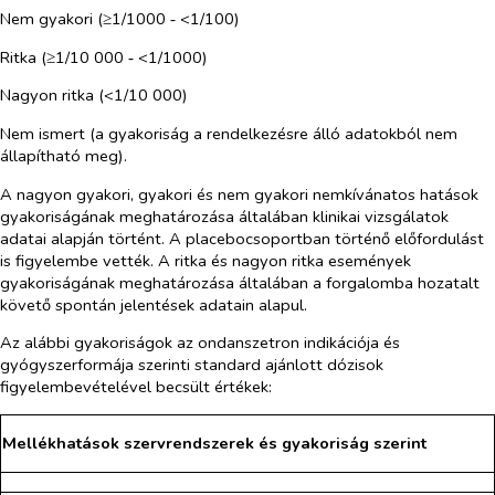
Nem gyakori (≥1/1000 ‑ <1/100)
Ritka (≥1/10 000 ‑ <1/1000)
Nagyon ritka (<1/10 000)
Nem ismert (a gyakoriság a rendelkezésre álló adatokból nem
állapítható meg).
A nagyon gyakori, gyakori és nem gyakori nemkívánatos hatások
gyakoriságának meghatározása általában klinikai vizsgálatok
adatai alapján történt. A placebocsoportban történő előfordulást
is figyelembe vették. A ritka és nagyon ritka események
gyakoriságának meghatározása általában a forgalomba hozatalt
követő spontán jelentések adatain alapul.
Az alábbi gyakoriságok az ondanszetron indikációja és
gyógyszerformája szerinti standard ajánlott dózisok
figyelembevételével becsült értékek:
Mellékhatások szervrendszerek és gyakoriság szerint