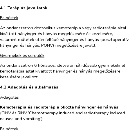
4.1 Terápiás javallatok
Felnőttek
Az ondanszetron citotoxikus kemoterápia vagy radioterápia által
kiváltott hányinger és hányás megelőzésére és kezelésére,
valamint műtétek után fellépő hányinger és hányás (posztoperatív
hányinger és hányás, PONV) megelőzésére javallt.
Gyermekek és serdülők
Az ondanszetron 6 hónapos, illetve annál idősebb gyermekeknél
kemoterápia által kiváltott hányinger és hányás megelőzésére
kezelésére javallott.
4.2 Adagolás és alkalmazás
Adagolás
Kemoterápia és radioterápia okozta hányinger és hányás
(CINV és
RINV ’Chemotherapy induced and radiotherapy induced
nausea and vomiting’
)
Felnőttek