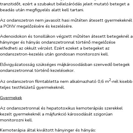
tranzitidőt, ezért a szubakut bélelzáródás jeleit mutató beteget a
beadás után megfigyelés alatt kell tartani.
Az ondanszetron nem javasolt hasi műtéten átesett gyermekeknél
a PONV megelőzésére és kezelésére.
Adenoidokon és tonsillákon végzett műtéten átesett betegeknél a
hányinger és hányás ondanszetronnal történő megelőzése
elfedheti az okkult vérzést. Ezért ezeket a betegeket az
ondanszetron-kezelés után gondosan monitorozni kell.
Elővigyázatosság szükséges májkárosodásban szenvedő betegek
ondanszetronnal történő kezelésekor.
2
Az ondanszetron filmtabletta nem alkalmazható 0,6 m
‑nél kisebb
teljes testfelületű gyermekeknél.
Gyermekek
Az ondanszetronnal és hepatotoxikus kemoterápiás szerekkel
kezelt gyermekeknél a májfunkció károsodását szigorúan
monitorozni kell.
Kemoterápia által kiváltott hányinger és hányás: