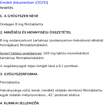
Eredeti dokumentum (OGYEI)
hirdetés
1. A GYÓGYSZER NEVE
Ondagen 8 mg filmtabletta
2. MINŐSÉGI ÉS MENNYISÉGI ÖSSZETÉTEL
8 mg ondanszetront tartalmaz (ondanszetron-hidroklorid-dihidrát
formájában) filmtablettánként.
Ismert hatású segédanyag
: 169 mg laktóz-monohidrátot
tartalmaz filmtablettánként.
A segédanyagok teljes listáját lásd a 6.1 pontban.
3. GYÓGYSZERFORMA
Filmtabletta.
Halványsárga színű, kerek, mindkét oldalán domború filmtabletta,
egyik oldalán mélynyomásos „42” jelzéssel ellátva.
4. KLINIKAI JELLEMZŐK