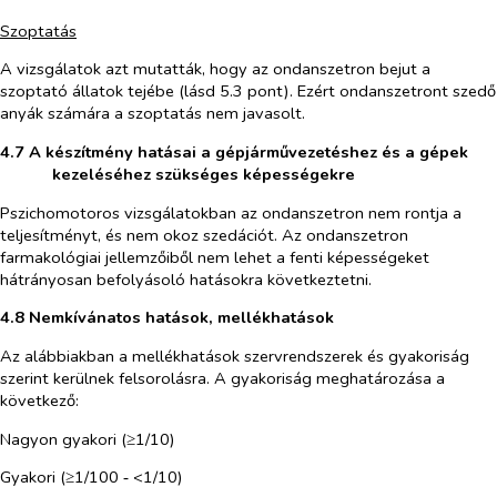
Szoptatás
A vizsgálatok azt mutatták, hogy az ondanszetron bejut a
szoptató állatok tejébe (lásd 5.3 pont). Ezért ondanszetront szedő
anyák számára a szoptatás nem javasolt.
4.7 A készítmény hatásai a gépjárművezetéshez és a gépek
kezeléséhez szükséges képességekre
Pszichomotoros vizsgálatokban az ondanszetron nem rontja a
teljesítményt, és nem okoz szedációt.
Az ondanszetron
farmakológiai jellemzőiből nem lehet a fenti képességeket
hátrányosan befolyásoló hatásokra következtetni.
4.8 Nemkívánatos hatások, mellékhatások
Az alábbiakban a mellékhatások szervrendszerek és gyakoriság
szerint kerülnek felsorolásra. A gyakoriság meghatározása a
következő:
Nagyon gyakori (≥1/10)
Gyakori (≥1/100 ‑ <1/10)