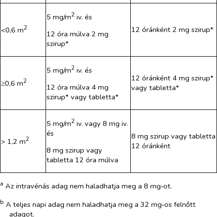
2
5 mg/m
iv. és
2
12 óránként 2 mg szirup*
<0,6 m
12 óra múlva 2 mg
szirup*
2
5 mg/m
iv. és
12 óránként 4 mg szirup*
2
≥0,6 m
12 óra múlva 4 mg
vagy tabletta*
szirup* vagy tabletta*
2
5 mg/m
iv. vagy 8 mg iv.
és
8 mg szirup vagy tabletta
2
> 1,2 m
12 óránként
8 mg szirup vagy
tabletta 12 óra múlva
a
Az intravénás adag nem haladhatja meg a 8 mg‑ot.
b
A teljes napi adag nem haladhatja meg a 32 mg‑os felnőtt
adagot.