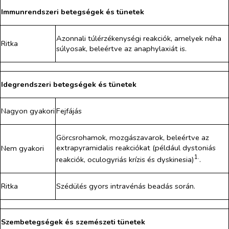
Immunrendszeri betegségek és tünetek
Azonnali túlérzékenységi reakciók, amelyek néha
Ritka
súlyosak, beleértve az anaphylaxiát is.
Idegrendszeri betegségek és tünetek
Nagyon gyakori
Fejfájás
Görcsrohamok, mozgászavarok, beleértve az
extrapyramidalis reakciókat (például dystoniás
Nem gyakori
1.
reakciók, oculogyriás krízis és dyskinesia)
.
Ritka
Szédülés gyors intravénás beadás során.
Szembetegségek és szemészeti tünetek