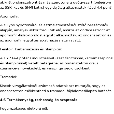
akiknél ondanszetront és más szerotonerg gyógyszert (beleértve
az SSRI‑ket és SNRI‑ket is) egyidejűleg alkalmaztak (lásd 4.4 pont).
Apomorfin:
A súlyos hypotoniáról és eszméletvesztésről szóló beszámolók
alapján, amelyek akkor fordultak elő, amikor az ondanszetront az
apomorfin-hidrokloriddal együtt alkalmazták, az ondanszetron és
az apomorfin együttes alkalmazása ellenjavallt.
Fenitoin, karbamazepin és rifampicin:
A CYP3A4 potens induktoraival (azaz fenitoinnal, karbamazepinnel
és rifampicinnel) kezelt betegeknél az ondanszetron orális
clearance-e növekedett, és vérszintje pedig csökkent.
Tramadol:
Kisebb vizsgálatokból származó adatok azt mutatják, hogy az
ondanszetron csökkentheti a tramadol fájdalomcsillapító hatását.
4.6 Termékenység, terhesség és szoptatás
Fogamzóképes életkorú nők