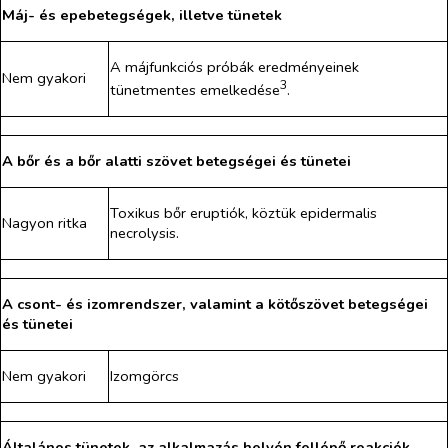
Máj- és epebetegségek, illetve tünetek
A májfunkciós próbák eredményeinek
Nem gyakori
3
tünetmentes emelkedése
.
A bőr és a bőr alatti szövet betegségei és tünetei
Toxikus bőr eruptiók, köztük epidermalis
Nagyon ritka
necrolysis.
A csont- és izomrendszer, valamint a kötőszövet betegségei
és tünetei
Nem gyakori
Izomgörcs
Általános tünetek, az alkalmazás helyén fellépő reakciók