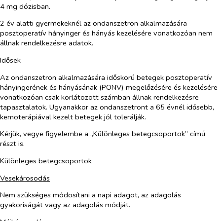
4 mg dózisban.
2 év alatti gyermekeknél az ondanszetron alkalmazására
posztoperatív hányinger és hányás kezelésére vonatkozóan nem
állnak rendelkezésre adatok.
Idősek
Az ondanszetron alkalmazására időskorú betegek posztoperatív
hányingerének és hányásának (PONV) megelőzésére és kezelésére
vonatkozóan csak korlátozott számban állnak rendelkezésre
tapasztalatok. Ugyanakkor az ondanszetront a 65 évnél idősebb,
kemoterápiával kezelt betegek jól tolerálják.
Kérjük, vegye figyelembe a „Különleges betegcsoportok” című
részt is.
Különleges betegcsoportok
Vesekárosodás
Nem szükséges módosítani a napi adagot, az adagolás
gyakoriságát vagy az adagolás módját.