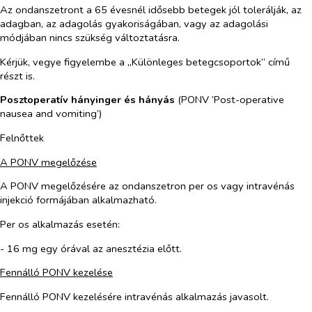
Az ondanszetront a 65 évesnél idősebb betegek jól tolerálják, az
adagban, az adagolás gyakoriságában, vagy az adagolási
módjában nincs szükség változtatásra.
Kérjük, vegye figyelembe a „Különleges betegcsoportok” című
részt is.
Posztoperatív hányinger és hányás
(PONV ’Post-operative
nausea and vomiting’)
Felnőttek
A PONV megelőzése
A PONV megelőzésére az ondanszetron
per os
vagy intravénás
injekció formájában alkalmazható.
Per os
alkalmazás esetén:
- 16 mg egy órával az anesztézia előtt.
Fennálló PONV kezelése
Fennálló PONV kezelésére intravénás alkalmazás javasolt.