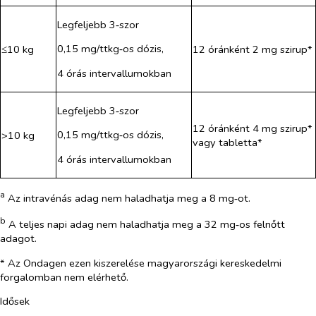
Legfeljebb 3‑szor
0,15 mg/ttkg‑os dózis,
≤10 kg
12 óránként 2 mg szirup*
4 órás intervallumokban
Legfeljebb 3‑szor
12 óránként 4 mg szirup*
0,15 mg/ttkg‑os dózis,
>10 kg
vagy tabletta*
4 órás intervallumokban
a
Az intravénás adag nem haladhatja meg a 8 mg‑ot.
b
A teljes napi adag nem haladhatja meg a 32 mg‑os felnőtt
adagot.
* Az Ondagen ezen kiszerelése magyarországi kereskedelmi
forgalomban nem elérhető.
Idősek