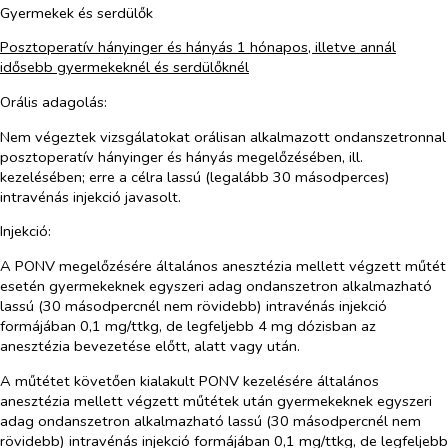
Gyermekek és serdülők
Posztoperatív hányinger és hányás 1 hónapos, illetve annál
idősebb gyermekeknél és serdülőknél
Orális adagolás:
Nem végeztek vizsgálatokat orálisan alkalmazott ondanszetronnal
posztoperatív hányinger és hányás megelőzésében, ill.
kezelésében; erre a célra lassú (legalább 30 másodperces)
intravénás injekció javasolt.
Injekció:
A PONV megelőzésére általános anesztézia mellett végzett műtét
esetén gyermekeknek egyszeri adag ondanszetron alkalmazható
lassú (30 másodpercnél nem rövidebb) intravénás injekció
formájában 0,1 mg/ttkg, de legfeljebb 4 mg dózisban az
anesztézia bevezetése előtt, alatt vagy után.
A műtétet követően kialakult PONV kezelésére általános
anesztézia mellett végzett műtétek után gyermekeknek egyszeri
adag ondanszetron alkalmazható lassú (30 másodpercnél nem
rövidebb) intravénás injekció formájában 0,1 mg/ttkg, de legfeljebb