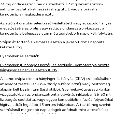
24 mg ondanszetron
per os
szedhető, 12 mg dexametazon-
nátrium-foszfát alkalmazásával együtt, 1 vagy 2 órával a
kemoterápia megkezdése előtt.
Az első 24 óra után jelentkező késleltetett vagy elhúzódó hányás
megelőzésére az orális vagy rectalis ondanszetron‑kezelést a
kemoterápia befejezése után még legfeljebb 5 napig kell folytatni.
Szájon át történő alkalmazás esetén a javasolt dózis naponta
kétszer 8 mg.
Gyermekek és serdülők
Gyermekek (6 hónapos kortól) és serdülők - kemoterápia okozta
hányinger és hányás esetén (CINV)
A kemoterápia okozta hányinger és hányás (CINV) csillapításához
body surface area’)
az adagot testfelület (BSA ’
vagy testtömeg
alapján kell kiszámítani (lásd alább). Gyermekgyógyászati klinikai
vizsgálatokban az ondanszetront intravénás infúzióban 25-50 ml
fiziológiás sóoldattal vagy egyéb kompatibilis infúziós folyadékkal
hígítva adták legalább 15 perces infúzióban. A testtömeg szerinti
számításnál magasabb napi adagok adódnak, mint a testfelület