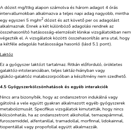
A dózist mg/ttkg alapon számolva és három adagot 4 órás
intervallumokban alkalmazva a teljes napi adag nagyobb, mintha
2
egy egyszeri 5 mg/m
dózist és azt követő
per os
adagolást
alkalmaznak. Ennek a két különböző adagolási rendnek az
összehasonlító hatásosság-elemzését klinikai vizsgálatokban nem
végezték el. A vizsgálatok közötti összehasonlítás arra utal, hogy
a kétféle adagolás hatásossága hasonló (lásd 5.1 pont).
Laktóz
Ez a gyógyszer laktózt tartalmaz. Ritkán előforduló,
örökletes
galaktóz-intoleranciában, teljes laktáz-hiányban vagy
glükóz‑galaktóz malabszorpcióban a készítmény nem szedhető.
4.5 Gyógyszerkölcsönhatások és egyéb interakciók
Nincs arra bizonyíték, hogy az ondanszetron indukálná vagy
gátolná a vele együtt gyakran alkalmazott egyéb gyógyszerek
metabolizmusát. Specifikus vizsgálatok kimutatták, hogy nincs
kölcsönhatás, ha az ondanszetront alkohollal, temazepámmal,
furoszemiddel, alfentanillal, tramadollal, morfinnal, lidokainnal,
tiopentállal vagy propofollal együtt alkalmazzák.