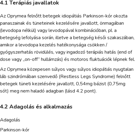
4.1 Terápiás javallatok
Az Oprymea felnőtt betegek idiopátiás Parkinson-kór okozta
panaszainak és tüneteinek kezelésére javallott, önmagában
(levodopa nélkül) vagy levodopával kombinációban, pl. a
betegség lefolyása során, illetve a betegség késői szakaszában,
amikor a levodopa kezelés hatékonysága csökken /
gyógyszerhatás rövidülés, vagy ingadozó terápiás hatás (end of
dose vagy „on-off” hullámzás) és motoros fluktuációk lépnek fel.
Az Oprymea közepesen súlyos vagy súlyos idiopátiás nyugtalan
láb szindrómában szenvedő (Restless Legs Syndrome) felnőtt
betegek tüneti kezelésére javallott, 0,54mg bázist (0,75mg
sót) meg nem haladó adagban (lásd 4.2 pont).
4.2 Adagolás és alkalmazás
Adagolás
Parkinson-kór