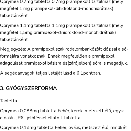
Oprymea 0,7mg tabletta 0,7mg pramipexolt tartalmaz (mely
megfelel 1 mg pramipexol-dihidroklorid-monohidrátnak)
tablettánként.
Oprymea 1,1mg tabletta 1,1mg pramipexolt tartalmaz (mely
megfelel 1,5mg pramipexol-dihidroklorid-monohidrátnak)
tablettánként.
Megjegyzés: A pramipexol szakirodalombanközölt dózisai a só-
formájára vonatkoznak. Ennek megfelelően a pramipexol
adagolását pramipexol bázisra és(zárójelben) sóra is megadjuk.
A segédanyagok teljes listáját lásd a 6.1pontban.
3. GYÓGYSZERFORMA
Tabletta
Oprymea 0,088mg tabletta Fehér, kerek, metszett élű, egyik
oldalán „P6” jelöléssel ellátott tabletta.
Oprymea 0,18mg tabletta Fehér, ovális, metszett élű, mindkét