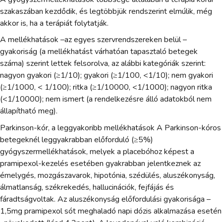
szakaszában kezdődik, és legtöbbjük rendszerint elmúlik, még
akkor is, ha a terápiát folytatják.
A mellékhatások –az egyes szervrendszereken belül –
gyakoriság (a mellékhatást várhatóan tapasztaló betegek
száma) szerint lettek felsorolva, az alábbi kategóriák szerint:
nagyon gyakori (≥1/10); gyakori (≥1/100, <1/10); nem gyakori
(≥1/1000, < 1/100); ritka (≥1/10000, <1/1000); nagyon ritka
(<1/10000); nem ismert (a rendelkezésre álló adatokból nem
állapítható meg).
Parkinson-kór, a leggyakoribb mellékhatások A Parkinson-kóros
betegeknél leggyakrabban előforduló (≥5%)
gyógyszermellékhatások, melyek a placebóhoz képest a
pramipexol-kezelés esetében gyakrabban jelentkeznek az
émelygés, mozgászavarok, hipotónia, szédülés, aluszékonyság,
álmatlanság, székrekedés, hallucinációk, fejfájás és
fáradtságvoltak. Az aluszékonyság előfordulási gyakorisága –
1,5mg pramipexol sót meghaladó napi dózis alkalmazása esetén