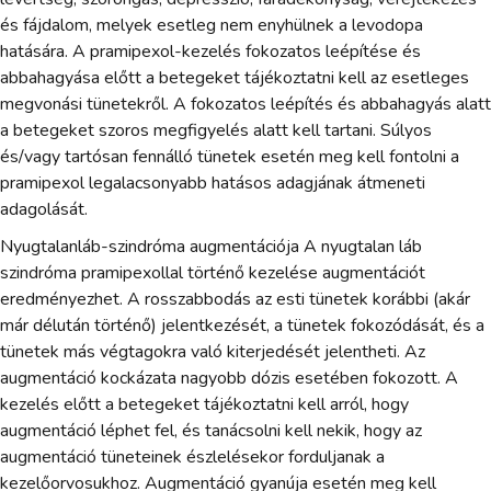
és fájdalom, melyek esetleg nem enyhülnek a levodopa
hatására. A pramipexol-kezelés fokozatos leépítése és
abbahagyása előtt a betegeket tájékoztatni kell az esetleges
megvonási tünetekről. A fokozatos leépítés és abbahagyás alatt
a betegeket szoros megfigyelés alatt kell tartani. Súlyos
és/vagy tartósan fennálló tünetek esetén meg kell fontolni a
pramipexol legalacsonyabb hatásos adagjának átmeneti
adagolását.
Nyugtalanláb-szindróma augmentációja A nyugtalan láb
szindróma pramipexollal történő kezelése augmentációt
eredményezhet. A rosszabbodás az esti tünetek korábbi (akár
már délután történő) jelentkezését, a tünetek fokozódását, és a
tünetek más végtagokra való kiterjedését jelentheti. Az
augmentáció kockázata nagyobb dózis esetében fokozott. A
kezelés előtt a betegeket tájékoztatni kell arról, hogy
augmentáció léphet fel, és tanácsolni kell nekik, hogy az
augmentáció tüneteinek észlelésekor forduljanak a
kezelőorvosukhoz. Augmentáció gyanúja esetén meg kell