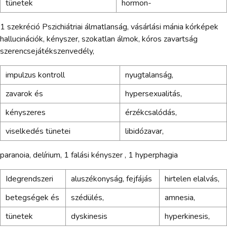
tünetek
hormon-
1 szekréció Pszichiátriai álmatlanság, vásárlási mánia kórképek
hallucinációk, kényszer, szokatlan álmok, kóros zavartság
szerencsejátékszenvedély,
impulzus kontroll
nyugtalanság,
zavarok és
hypersexualitás,
kényszeres
érzékcsalódás,
viselkedés tünetei
libidózavar,
paranoia, delírium, 1 falási kényszer , 1 hyperphagia
Idegrendszeri
aluszékonyság, fejfájás
hirtelen elalvás,
betegségek és
szédülés,
amnesia,
tünetek
dyskinesis
hyperkinesis,