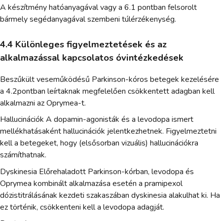
A készítmény hatóanyagával vagy a 6.1 pontban felsorolt
bármely segédanyagával szembeni túlérzékenység.
4.4 Különleges figyelmeztetések és az
alkalmazással kapcsolatos óvintézkedések
Beszűkült veseműködésű Parkinson-kóros betegek kezelésére
a 4.2pontban leírtaknak megfelelően csökkentett adagban kell
alkalmazni az Oprymea-t.
Hallucinációk A dopamin-agonisták és a levodopa ismert
mellékhatásaként hallucinációk jelentkezhetnek. Figyelmeztetni
kell a betegeket, hogy (elsősorban vizuális) hallucinációkra
számíthatnak.
Dyskinesia Előrehaladott Parkinson-kórban, levodopa és
Oprymea kombinált alkalmazása esetén a pramipexol
dózistitrálásának kezdeti szakaszában dyskinesia alakulhat ki. Ha
ez történik, csökkenteni kell a levodopa adagját.