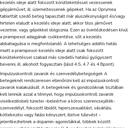
kezelés ideje alatt fokozott körültekintéssel vezessenek
gépjárművet, ill. üzemeltessenek gépeket. Ha az Oprymea
tablettát szedő beteg tapasztalt már aluszékonyságot és/vagy
hirtelen elaludt a kezelés ideje alatt, akkor tilos járművet
vezetnie, vagy gépekkel dolgoznia. Ezen az óvintézkedésen kívül
a pramipexol adagjának csökkentése, sőt a kezelés
abbahagyása is megfontolandó. A lehetséges additív hatás
miatt a pramipexol-kezelés ideje alatt csak fokozott
körültekintéssel szabad más szedatív hatású gyógyszert
bevenni, ill. alkoholt fogyasztani (lásd 4.5, 4.7 és 4.8pont).
Impulzuskontroll zavarok és szenvedélybetegségek A
betegeknél rendszeresen ellenőrizni kell az impulzuskontroll
zavarok kialakulását. A betegeknek és gondozóiknak tisztában
kell lenniük azzal a ténnyel, hogy impulzuskontroll zavarok
viselkedésbeli tünetei –beleértve a kóros szerencsejáték-
szenvedélyt, fokozott libidót, hiperszexualitást, vásárlási,
költekezési vagy falási kényszert, illetve túlevést –
jelentkezhetnek a dopamin-agonistákkal, többek között