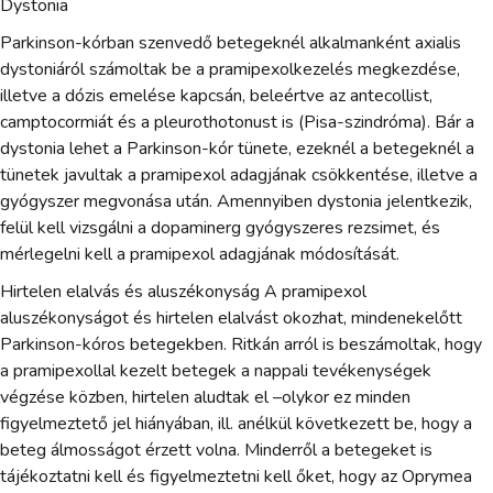
Dystonia
Parkinson-kórban szenvedő betegeknél alkalmanként axialis
dystoniáról számoltak be a pramipexolkezelés megkezdése,
illetve a dózis emelése kapcsán, beleértve az antecollist,
camptocormiát és a pleurothotonust is (Pisa-szindróma). Bár a
dystonia lehet a Parkinson-kór tünete, ezeknél a betegeknél a
tünetek javultak a pramipexol adagjának csökkentése, illetve a
gyógyszer megvonása után. Amennyiben dystonia jelentkezik,
felül kell vizsgálni a dopaminerg gyógyszeres rezsimet, és
mérlegelni kell a pramipexol adagjának módosítását.
Hirtelen elalvás és aluszékonyság A pramipexol
aluszékonyságot és hirtelen elalvást okozhat, mindenekelőtt
Parkinson-kóros betegekben. Ritkán arról is beszámoltak, hogy
a pramipexollal kezelt betegek a nappali tevékenységek
végzése közben, hirtelen aludtak el –olykor ez minden
figyelmeztető jel hiányában, ill. anélkül következett be, hogy a
beteg álmosságot érzett volna. Minderről a betegeket is
tájékoztatni kell és figyelmeztetni kell őket, hogy az Oprymea