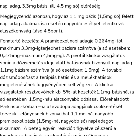
napi adag, 3,3mg bázis, (ill. 4,5 mg só) eléréséig.
Megjegyzendő azonban, hogy az 1,1 mg bázis (1,5mg só) feletti
napi adag alkalmazása esetén nagyobb eséllyel jelentkezik
aluszékonyság (lásd 4.8pont).
Fenntartó kezelés: A pramipexol napi adagja 0,264mg-tól
maximum 3,3mg-igterjedhet bázisra számítva (a só esetében:
0,375mg-maximum 4,5mg-ig). A pivotál klinikai vizsgálatok
során a dózisemelés ideje alatt hatásosnak bizonyult napi adag
1,1mg bázisra számítva (a só esetében: 1,5mg). A további
dózismódosítást a terápiás hatás és a mellékhatások
megjelenésének függvényében kell végezni. A klinikai
vizsgálatok résztvevőinek kb. 5%-át kezelték1,1mg-bázisnál (a
só esetében: 1,5mg-nál) alacsonyabb dózissal. Előrehaladott
Parkinson-kórban –ha a levodopa adagjának csökkentését
tervezik –előnyösnek bizonyulhat 1,1 mg-nál nagyobb
pramipexol bázis (1,5mg-nál nagyobb só) napi adagot
alkalmazni. A beteg egyéni reakcióit figyelve célszerű a
levodopa adagjának csökkentését már az Oprymea