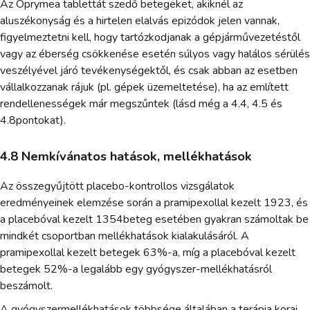
Az Oprymea tablettát szedő betegeket, akiknél az
aluszékonyság és a hirtelen elalvás epizódok jelen vannak,
figyelmeztetni kell, hogy tartózkodjanak a gépjárművezetéstől
vagy az éberség csökkenése esetén súlyos vagy halálos sérülés
veszélyével járó tevékenységektől, és csak abban az esetben
vállalkozzanak rájuk (pl. gépek üzemeltetése), ha az említett
rendellenességek már megszűntek (lásd még a 4.4, 4.5 és
4.8pontokat).
4.8 Nemkívánatos hatások, mellékhatások
Az összegyűjtött placebo-kontrollos vizsgálatok
eredményeinek elemzése során a pramipexollal kezelt 1923, és
a placebóval kezelt 1354beteg esetében gyakran számoltak be
mindkét csoportban mellékhatások kialakulásáról. A
pramipexollal kezelt betegek 63%-a, míg a placebóval kezelt
betegek 52%-a legalább egy gyógyszer-mellékhatásról
beszámolt.
A gyógyszermellékhatások többsége általában a terápia korai