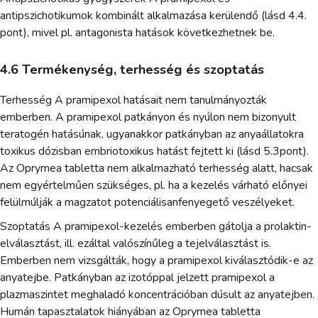
antipszichotikumok kombinált alkalmazása kerülendő (lásd 4.4.
pont), mivel pl. antagonista hatások következhetnek be.
4.6 Termékenység, terhesség és szoptatás
Terhesség A pramipexol hatásait nem tanulmányozták
emberben. A pramipexol patkányon és nyúlon nem bizonyult
teratogén hatásúnak, ugyanakkor patkányban az anyaállatokra
toxikus dózisban embriotoxikus hatást fejtett ki (lásd 5.3pont).
Az Oprymea tabletta nem alkalmazható terhesség alatt, hacsak
nem egyértelműen szükséges, pl. ha a kezelés várható előnyei
felülmúlják a magzatot potenciálisanfenyegető veszélyeket.
Szoptatás A pramipexol-kezelés emberben gátolja a prolaktin-
elválasztást, ill. ezáltal valószínűleg a tejelválasztást is.
Emberben nem vizsgálták, hogy a pramipexol kiválasztódik-e az
anyatejbe. Patkányban az izotóppal jelzett pramipexol a
plazmaszintet meghaladó koncentrációban dúsult az anyatejben.
Humán tapasztalatok hiányában az Oprymea tabletta