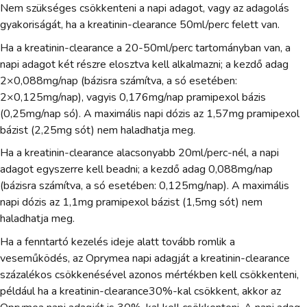
Nem szükséges csökkenteni a napi adagot, vagy az adagolás
gyakoriságát, ha a kreatinin-clearance 50ml/perc felett van.
Ha a kreatinin-clearance a 20-50ml/perc tartományban van, a
napi adagot két részre elosztva kell alkalmazni; a kezdő adag
2×0,088mg/nap (bázisra számítva, a só esetében:
2×0,125mg/nap), vagyis 0,176mg/nap pramipexol bázis
(0,25mg/nap só). A maximális napi dózis az 1,57mg pramipexol
bázist (2,25mg sót) nem haladhatja meg.
Ha a kreatinin-clearance alacsonyabb 20ml/perc-nél, a napi
adagot egyszerre kell beadni; a kezdő adag 0,088mg/nap
(bázisra számítva, a só esetében: 0,125mg/nap). A maximális
napi dózis az 1,1mg pramipexol bázist (1,5mg sót) nem
haladhatja meg.
Ha a fenntartó kezelés ideje alatt tovább romlik a
veseműködés, az Oprymea napi adagját a kreatinin-clearance
százalékos csökkenésével azonos mértékben kell csökkenteni,
például ha a kreatinin-clearance30%-kal csökkent, akkor az