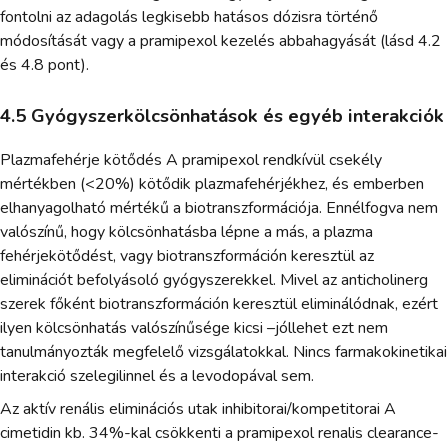
fontolni az adagolás legkisebb hatásos dózisra történő
módosítását vagy a pramipexol kezelés abbahagyását (lásd 4.2
és 4.8 pont).
4.5 Gyógyszerkölcsönhatások és egyéb interakciók
Plazmafehérje kötődés A pramipexol rendkívül csekély
mértékben (<20%) kötődik plazmafehérjékhez, és emberben
elhanyagolható mértékű a biotranszformációja. Ennélfogva nem
valószínű, hogy kölcsönhatásba lépne a más, a plazma
fehérjekötődést, vagy biotranszformáción keresztül az
eliminációt befolyásoló gyógyszerekkel. Mivel az anticholinerg
szerek főként biotranszformáción keresztül eliminálódnak, ezért
ilyen kölcsönhatás valószínűsége kicsi –jóllehet ezt nem
tanulmányozták megfelelő vizsgálatokkal. Nincs farmakokinetikai
interakció szelegilinnel és a levodopával sem.
Az aktív renális eliminációs utak inhibitorai/kompetitorai A
cimetidin kb. 34%-kal csökkenti a pramipexol renalis clearance-