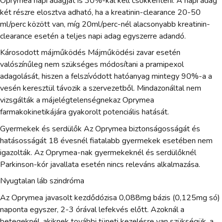
Oprymea napi adagját is 30%-kal kell csökkenteni. A napi adag
két részre elosztva adható, ha a kreatinin-clearance 20-50
ml/perc között van, míg 20ml/perc-nél alacsonyabb kreatinin-
clearance esetén a teljes napi adag egyszerre adandó.
Károsodott májműködés Májműködési zavar esetén
valószínűleg nem szükséges módosítani a pramipexol
adagolását, hiszen a felszívódott hatóanyag mintegy 90%-a a
vesén keresztül távozik a szervezetből. Mindazonáltal nem
vizsgálták a májelégtelenségnekaz Oprymea
farmakokinetikájára gyakorolt potenciális hatását.
Gyermekek és serdülők Az Oprymea biztonságosságát és
hatásosságát 18 évesnél fiatalabb gyermekek esetében nem
igazolták. Az Oprymea-nak gyermekeknél és serdülőknél
Parkinson-kór javallata esetén nincs releváns alkalmazása.
Nyugtalan láb szindróma
Az Oprymea javasolt kezdődózisa 0,088mg bázis (0,125mg só)
naponta egyszer, 2-3 órával lefekvés előtt. Azoknál a
betegeknél, akiknek további tüneti kezelésre van szükségük, a