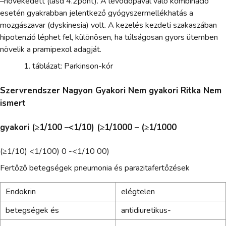
–növekedett (lásd 4.2pont). A levodopával való kombináció
esetén gyakrabban jelentkező gyógyszermellékhatás a
mozgászavar (dyskinesia) volt. A kezelés kezdeti szakaszában
hipotenzió léphet fel, különösen, ha túlságosan gyors ütemben
növelik a pramipexol adagját.
táblázat: Parkinson-kór
Szervrendszer Nagyon Gyakori Nem gyakori Ritka Nem
ismert
gyakori (≥1/100 –<1/10) (≥1/1000 – (≥1/1000
(≥1/10) <1/100) 0 -<1/10 00)
Fertőző betegségek pneumonia és parazitafertőzések
Endokrin
elégtelen
betegségek és
antidiuretikus-