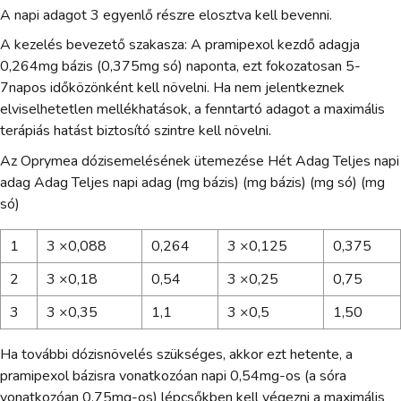
A napi adagot 3 egyenlő részre elosztva kell bevenni.
A kezelés bevezető szakasza: A pramipexol kezdő adagja
0,264mg bázis (0,375mg só) naponta, ezt fokozatosan 5-
7napos időközönként kell növelni. Ha nem jelentkeznek
elviselhetetlen mellékhatások, a fenntartó adagot a maximális
terápiás hatást biztosító szintre kell növelni.
Az Oprymea dózisemelésének ütemezése Hét Adag Teljes napi
adag Adag Teljes napi adag (mg bázis) (mg bázis) (mg só) (mg
só)
1
3 ×0,088
0,264
3 ×0,125
0,375
2
3 ×0,18
0,54
3 ×0,25
0,75
3
3 ×0,35
1,1
3 ×0,5
1,50
Ha további dózisnövelés szükséges, akkor ezt hetente, a
pramipexol bázisra vonatkozóan napi 0,54mg-os (a sóra
vonatkozóan 0,75mg-os) lépcsőkben kell végezni a maximális