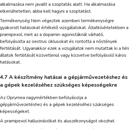
alkalmazása nem javallt a szoptatás alatt. Ha alkalmazása
elkerülhetetlen, abba kell hagyni a szoptatást.
Termékenység Nem végeztek azemberi termékenységre
gyakorolt hatásokat értékelő vizsgálatokat. Állatkísérletekben a
pramipexol, mint az a dopamin-agonistáknál várható,
befolyásolta az oestrus ciklusokat és rontotta a nőstények
fertilitását. Ugyanakkor ezek a vizsgálatok nem mutattak ki a hím
állatok fertilitását közvetlenül vagy közvetve befolyásoló káros
hatásokat.
4.7 A készítmény hatásai a gépjárművezetéshez és
a gépek kezeléséhez szükséges képességekre
Az Oprymea nagymértékben befolyásolja a
gépjárművezetéshez és a gépek kezeléséhez szükséges
képességeket.
A pramipexol hallucinációkat és aluszékonyságot okozhat.