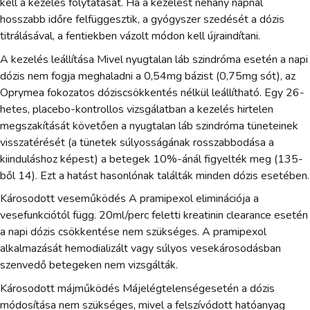
kell a kezelés folytatását. Ha a kezelést néhány napnál
hosszabb időre felfüggesztik, a gyógyszer szedését a dózis
titrálásával, a fentiekben vázolt módon kell újraindítani.
A kezelés leállítása Mivel nyugtalan láb szindróma esetén a napi
dózis nem fogja meghaladni a 0,54mg bázist (0,75mg sót), az
Oprymea fokozatos dóziscsökkentés nélkül leállítható. Egy 26-
hetes, placebo-kontrollos vizsgálatban a kezelés hirtelen
megszakítását követően a nyugtalan láb szindróma tüneteinek
visszatérését (a tünetek súlyosságának rosszabbodása a
kiinduláshoz képest) a betegek 10%-ánál figyelték meg (135-
ből 14). Ezt a hatást hasonlónak találták minden dózis esetében.
Károsodott veseműködés A pramipexol eliminációja a
vesefunkciótól függ. 20ml/perc feletti kreatinin clearance esetén
a napi dózis csökkentése nem szükséges. A pramipexol
alkalmazását hemodializált vagy súlyos vesekárosodásban
szenvedő betegeken nem vizsgálták.
Károsodott májműködés Májelégtelenségesetén a dózis
módosítása nem szükséges, mivel a felszívódott hatóanyag