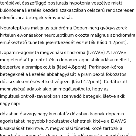
terápiával összefüggő posturalis hypotonia veszélye miatt
különösena kezelés kezdeti szakaszában célszerű rendszeresen
ellenőrizni a betegek vérnyomását.
Neuroleptikus malignus szindróma Dopaminerg gyógyszerek
hirtelen elvonásakor neuroleptikum okozta malignus szindrómára
emlékeztető tünetek jelentkezését észlelték (lásd 4.2pont).
Dopamin-agonista megvonási szindróma (DAWS) A DAWS
megjelenését jelentették a dopamin-agonisták adása mellett,
beleértve a pramipexolt is (lásd 4.8pont). Parkinson-kóros
betegeknél a kezelés abbahagyását a pramipexol fokozatos
dóziscsökkentésével kell végezni (lásd 4.2pont). Korlátozott
mennyiségű adatok alapján megállapítható, hogy az
impulzuskontroll-zavarokban szenvedő betegek, illetve akik
nagy napi
dózisban és/vagy nagy kumulatív dózisban kapnak dopamin-
agonistákat, nagyobb kockázatnak lehetnek kitéve a DAWS
kialakulását tekintve. A megvonási tünetek közé tartozik a
levertség, szorongás, depresszió, fáradékonyság, verejtékezés