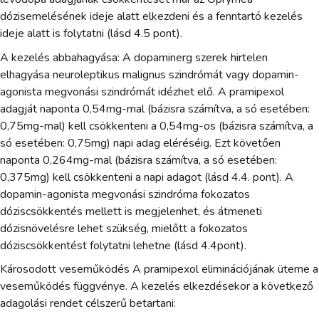
dózisemelésének ideje alatt elkezdeni és a fenntartó kezelés
ideje alatt is folytatni (lásd 4.5 pont).
A kezelés abbahagyása: A dopaminerg szerek hirtelen
elhagyása neuroleptikus malignus szindrómát vagy dopamin-
agonista megvonási szindrómát idézhet elő. A pramipexol
adagját naponta 0,54mg-mal (bázisra számítva, a só esetében:
0,75mg-mal) kell csökkenteni a 0,54mg-os (bázisra számítva, a
só esetében: 0,75mg) napi adag eléréséig. Ezt követően
naponta 0,264mg-mal (bázisra számítva, a só esetében:
0,375mg) kell csökkenteni a napi adagot (lásd 4.4. pont). A
dopamin-agonista megvonási szindróma fokozatos
dóziscsökkentés mellett is megjelenhet, és átmeneti
dózisnövelésre lehet szükség, mielőtt a fokozatos
dóziscsökkentést folytatni lehetne (lásd 4.4pont).
Károsodott veseműködés A pramipexol eliminációjának üteme a
veseműködés függvénye. A kezelés elkezdésekor a következő
adagolási rendet célszerű betartani: