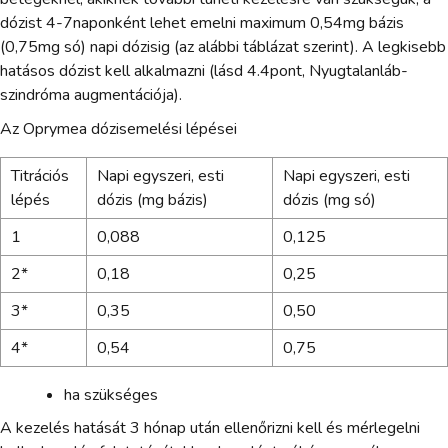
dózist 4-7naponként lehet emelni maximum 0,54mg bázis
(0,75mg só) napi dózisig (az alábbi táblázat szerint). A legkisebb
hatásos dózist kell alkalmazni (lásd 4.4pont, Nyugtalanláb-
szindróma augmentációja).
Az Oprymea dózisemelési lépései
Titrációs
Napi egyszeri, esti
Napi egyszeri, esti
lépés
dózis (mg bázis)
dózis (mg só)
1
0,088
0,125
2*
0,18
0,25
3*
0,35
0,50
4*
0,54
0,75
ha szükséges
A kezelés hatását 3 hónap után ellenőrizni kell és mérlegelni