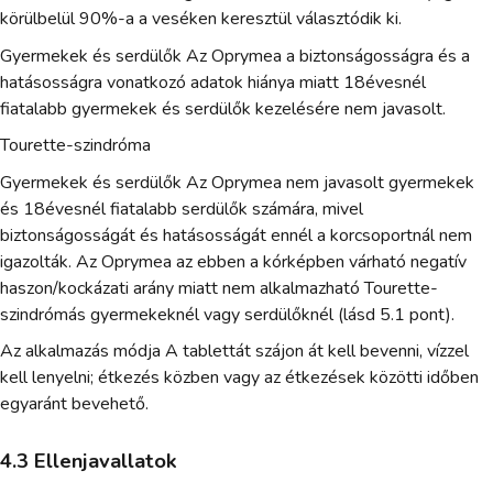
körülbelül 90%-a a veséken keresztül választódik ki.
Gyermekek és serdülők Az Oprymea a biztonságosságra és a
hatásosságra vonatkozó adatok hiánya miatt 18évesnél
fiatalabb gyermekek és serdülők kezelésére nem javasolt.
Tourette-szindróma
Gyermekek és serdülők Az Oprymea nem javasolt gyermekek
és 18évesnél fiatalabb serdülők számára, mivel
biztonságosságát és hatásosságát ennél a korcsoportnál nem
igazolták. Az Oprymea az ebben a kórképben várható negatív
haszon/kockázati arány miatt nem alkalmazható Tourette-
szindrómás gyermekeknél vagy serdülőknél (lásd 5.1 pont).
Az alkalmazás módja A tablettát szájon át kell bevenni, vízzel
kell lenyelni; étkezés közben vagy az étkezések közötti időben
egyaránt bevehető.
4.3 Ellenjavallatok