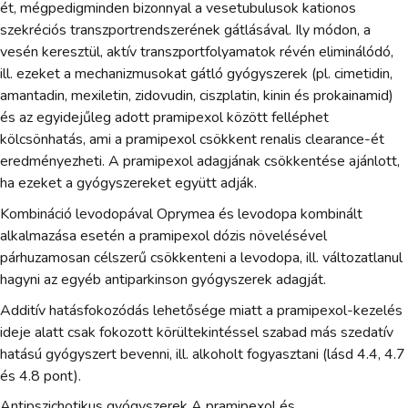
ét, mégpedigminden bizonnyal a vesetubulusok kationos
szekréciós transzportrendszerének gátlásával. Ily módon, a
vesén keresztül, aktív transzportfolyamatok révén eliminálódó,
ill. ezeket a mechanizmusokat gátló gyógyszerek (pl. cimetidin,
amantadin, mexiletin, zidovudin, ciszplatin, kinin és prokainamid)
és az egyidejűleg adott pramipexol között felléphet
kölcsönhatás, ami a pramipexol csökkent renalis clearance-ét
eredményezheti. A pramipexol adagjának csökkentése ajánlott,
ha ezeket a gyógyszereket együtt adják.
Kombináció levodopával Oprymea és levodopa kombinált
alkalmazása esetén a pramipexol dózis növelésével
párhuzamosan célszerű csökkenteni a levodopa, ill. változatlanul
hagyni az egyéb antiparkinson gyógyszerek adagját.
Additív hatásfokozódás lehetősége miatt a pramipexol-kezelés
ideje alatt csak fokozott körültekintéssel szabad más szedatív
hatású gyógyszert bevenni, ill. alkoholt fogyasztani (lásd 4.4, 4.7
és 4.8 pont).
Antipszichotikus gyógyszerek A pramipexol és