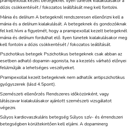
pramipexollal kezelt betegeknél. Ilyen tünetek kialakulásakor a
dózis csökkentését / fokozatos leállítását meg kell fontolni.
Mánia és delírium A betegeknél rendszeresen ellenőrizni kell a
mánia és a delírium kialakulását. A betegeknek és gondozóiknak
fel kell hívni a figyelmét, hogy a pramipexollal kezelt betegeknél
mánia és delírium fordulhat elő. Ilyen tünetek kialakulásakor meg
kell fontolni a dózis csökkentését / fokozatos leállítását.
Pszichotikus betegek Pszichotikus betegeknek csak abban az
esetben adható dopamin-agonista, ha a kezelés várható előnyei
felülmúlják a lehetséges veszélyeket.
Pramipexollal kezelt betegeknek nem adhatók antipszichotikus
gyógyszerek (lásd 4.5pont).
Szemészeti ellenőrzés Rendszeres időközönként, vagy
látászavar kialakulásakor ajánlott szemészeti vizsgálatot
végezni.
Súlyos kardiovaszkuláris betegség Súlyos szív- és érrendszeri
betegségben körültekintően kell eljárni. A dopaminerg