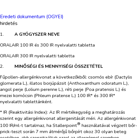
Eredeti dokumentum (OGYEI)
hirdetés
1.​
A GYÓGYSZER NEVE
ORALAIR 100 IR és 300 IR nyelvalatti tabletta
ORALAIR 300 IR nyelvalatti tabletta
2.​
MINŐSÉGI ÉS MENNYISÉGI ÖSSZETÉTEL
Fűpollen-allergénkivonat a következőkből: csomós ebír (
Dactylis
glomerata
L.), illatos borjúpázsit (
Anthoxanthum odoratum
L.),
angol perje (
Lolium perenne
L.), réti perje (
Poa pratensis
L.) és
mezei komócsin (
Phleum pratense
L.) 100 IR* és 300 IR*
nyelvalatti tablettánként.
* IR (Reaktivitási Index): Az IR mértékegység a meghatározás
szerint egy allergénkivonat allergenitását méri. Az allergénkivonat
®
100 IR/ml-t tartalmaz, ha Stallerpoint
használatával végzett bőr-
prick-teszt során 7 mm átmérőjű bőrpírt okoz 30 olyan beteg
esetében, akik szenzitizáltak ezzel az allergénnel szemben,