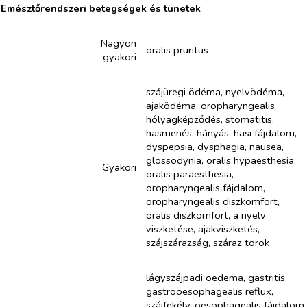
Emésztőrendszeri betegségek és tünetek
Nagyon
oralis pruritus
gyakori
szájüregi ödéma, nyelvödéma,
ajaködéma, oropharyngealis
hólyagképződés, stomatitis,
hasmenés, hányás, hasi fájdalom,
dyspepsia, dysphagia, nausea,
glossodynia, oralis hypaesthesia,
Gyakori
oralis paraesthesia,
oropharyngealis fájdalom,
oropharyngealis diszkomfort,
oralis diszkomfort, a nyelv
viszketése, ajakviszketés,
szájszárazság, száraz torok
lágyszájpadi oedema, gastritis,
gastrooesophagealis reflux,
szájfekély, oesophagealis fájdalom,