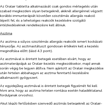
Az Oralair tabletta alkalmazását csak gondos mérlegelés után
szabad megkezdeni olyan betegeknél, akiknél allergénnel végzett
korábbi immunterápiát követően szisztémás allergiás reakció
lépett fel, és a lehetséges reakciók kezelésére szolgáló
intézkedéseknek rendelkezésre kell állniuk.
Asztma
Az asztma a súlyos szisztémás allergiás reakciók ismert kockázati
tényezője. Az asztmastátuszt gondosan értékelni kell a kezelés
megindítása előtt (lásd 4.3 pont).
Az asztmával is érintett betegek esetében elvárt, hogy az
asztmaterápiájuk az Oralair-kezelés megkezdésekor, majd annak
során végig be legyen állítva. Nem ajánlott az Oralair megkezdése
után hirtelen abbahagyni az asztma fenntartó kezelésére
alkalmazott gyógyszert.
Az egyidejűleg asztmával is érintett betegek figyelmét fel kell
hívni arra, hogy az asztma hirtelen romlása esetén haladéktalanul
forduljanak orvoshoz.
Akut légúti fertőzésben szenvedő asztmás betegeknél az Oralair-