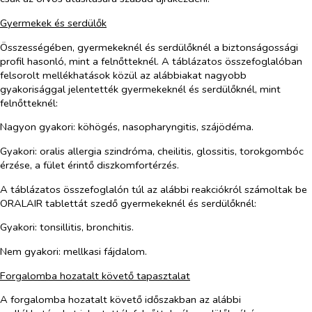
Gyermekek és serdülők
Összességében, gyermekeknél és serdülőknél a biztonságossági
profil hasonló, mint a felnőtteknél. A táblázatos összefoglalóban
felsorolt mellékhatások közül az alábbiakat nagyobb
gyakorisággal jelentették gyermekeknél és serdülőknél, mint
felnőtteknél:
Nagyon gyakori: köhögés, nasopharyngitis, szájödéma.
Gyakori: oralis allergia szindróma, cheilitis, glossitis, torokgombóc
érzése, a fület érintő diszkomfortérzés.
A táblázatos összefoglalón túl az alábbi reakciókról számoltak be
ORALAIR tablettát szedő gyermekeknél és serdülőknél:
Gyakori: tonsillitis, bronchitis.
Nem gyakori: mellkasi fájdalom.
Forgalomba hozatalt követő tapasztalat
A forgalomba hozatalt követő időszakban az alábbi