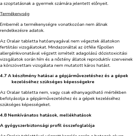
a szoptatásnak a gyermek számára jelentett előnyeit.
Termékenység
Embernél a termékenységre vonatkozóan nem állnak
rendelkezésre adatok.
Az Oralair tabletta hatóanyagával nem végeztek állatokon
fertilitási vizsgálatokat. Mindazonáltal az ötféle fűpollen
allergénkivonatával végzett ismételt adagolású dózistoxicitási
vizsgálatok során hím és a nőstény állatok reproduktív szerveinek
a kórszövettani vizsgálata nem mutatott káros hatást.
4.7 A készítmény hatásai a gépjárművezetéshez és a gépek
kezeléséhez szükséges képességekre
Az Oralair tabletta nem, vagy csak elhanyagolható mértékben
befolyásolja a gépjárművezetéshez és a gépek kezeléséhez
szükséges képességeket.
4.8 Nemkívánatos hatások, mellékhatások
A gyógyszerbiztonsági profil összefoglalója