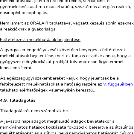
mellékhatásokat jelentették felnőtteknél, serdülőknél és
gyermekeknél: asthma exacerbatiója, szisztémás allergiás reakció,
eosinophil oesophagitis.
Nem ismert az ORALAIR tablettával végzett kezelés során ezeknek
a reakcióknak a gyakorisága.
Feltételezett mellékhatások bejelentése
A gyógyszer engedélyezését követően lényeges a feltételezett
mellékhatások bejelentése, mert ez fontos eszköze annak, hogy a
gyógyszer előny/kockázat profilját folyamatosan figyelemmel
lehessen kísérni.
Az egészségügyi szakembereket kérjük, hogy jelentsék be a
feltételezett mellékhatásokat a hatóság részére az
V. függelékben
található elérhetőségek valamelyikén keresztül.
4.9. Túladagolás
Túladagolásról nem számoltak be.
A javasolt napi adagot meghaladó adagok bevételekor a
nemkívánatos hatások kockázata fokozódik, beleértve az általános
mellékhatásokat és a súlyos, helyi nemkívánatos hatásokat. Súlyos