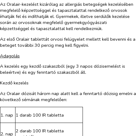
Az Oralair-kezelést kizárólag az allergiás betegségek kezelésében
megfelelő képzettséggel és tapasztalattal rendelkező orvosok
írhatják fel és indíthatják el. Gyermekek, illetve serdülők kezelése
során az orvosoknak megfelelő gyermekgyógyászati
képzettséggel és tapasztalattal kell rendelkezniük.
Az első Oralair tablettát orvosi felügyelet mellett kell bevenni és a
beteget további 30 percig meg kell figyelni.
Adagolás
A kezelés egy kezdő szakaszból (egy 3 napos dózisemelést is
beleértve) és egy fenntartó szakaszból áll.
Kezdő kezelés
Az Oralair dózisát három nap alatt kell a fenntartó dózisig emelni a
következő sémának megfelelően:
1. nap
1 darab 100 IR tabletta
2 darab 100 IR tabletta
2. nap