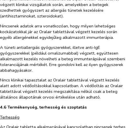
végzett klinikai vizsgálatok során, amelyekben a betegek
szedhettek gyógyszert az allergiás tünetek kezelésére
(antihisztaminokat, szteroidokat).
Nincsenek adatok arra vonatkozóan, hogy milyen lehetséges
kockázatokkal jár az Oralair tablettával végzett kezelés során
egyéb allergénekkel egyidejűleg alkalmazott immunterápia.
A tüneti antiallergiás gyógyszerekkel, illetve anti-IgE
gyógyszerekkel (például omalizumabbal) végzett, együttesen
alkalmazott kezelés növelheti a beteg immunterápiával szembeni
toleranciájának mértékét. Erre gondolni kell az ilyen gyógyszerek
abbahagyásakor.
Nincs klinikai tapasztalat az Oralair tablettával végzett kezelés
alatt adott védőoltásokkal kapcsolatban. A védőoltás az Oralair
tablettával végzett kezelés megszakítása nélkül csak a beteg
általános állapotának orvosi értékelése után adható.
4.6 Termékenység, terhesség és szoptatás
Terhesség
Az Oralair tabletta alkalmazásával kapcsolatban nincsenek terhes