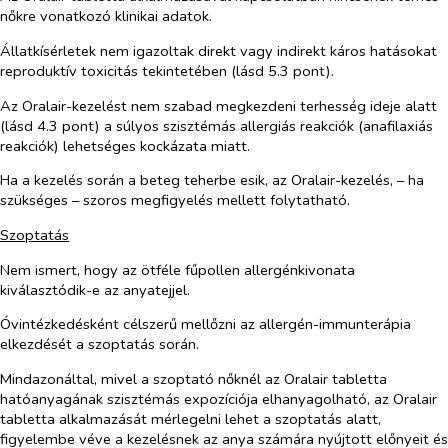
nőkre vonatkozó klinikai adatok.
Állatkísérletek nem igazoltak direkt vagy indirekt káros hatásokat
reproduktív toxicitás tekintetében (lásd 5.3 pont).
Az Oralair-kezelést nem szabad megkezdeni terhesség ideje alatt
(lásd 4.3 pont) a súlyos szisztémás allergiás reakciók (anafilaxiás
reakciók) lehetséges kockázata miatt.
Ha a kezelés során a beteg teherbe esik, az Oralair-kezelés, – ha
szükséges – szoros megfigyelés mellett folytatható.
Szoptatás
Nem ismert, hogy az ötféle fűpollen allergénkivonata
kiválasztódik-e az anyatejjel.
Óvintézkedésként célszerű mellőzni az allergén-immunterápia
elkezdését a szoptatás során.
Mindazonáltal, mivel a szoptató nőknél az Oralair tabletta
hatóanyagának szisztémás expozíciója elhanyagolható, az Oralair
tabletta alkalmazását mérlegelni lehet a szoptatás alatt,
figyelembe véve a kezelésnek az anya számára nyújtott előnyeit és