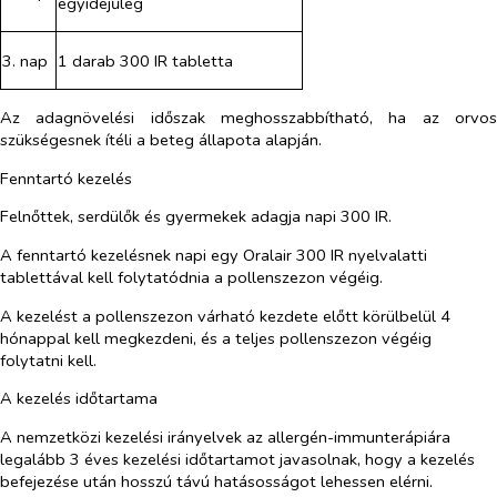
egyidejűleg
3. nap
1 darab 300 IR tabletta
Az adagnövelési időszak meghosszabbítható, ha az orvos
szükségesnek ítéli a beteg állapota alapján.
Fenntartó kezelés
Felnőttek, serdülők és gyermekek adagja napi 300 IR.
A fenntartó kezelésnek napi egy Oralair 300 IR nyelvalatti
tablettával kell folytatódnia a pollenszezon végéig.
A kezelést a pollenszezon várható kezdete előtt körülbelül 4
hónappal kell megkezdeni, és a teljes pollenszezon végéig
folytatni kell.
A kezelés időtartama
A nemzetközi kezelési irányelvek az allergén-immunterápiára
legalább 3 éves kezelési időtartamot javasolnak, hogy a kezelés
befejezése után hosszú távú hatásosságot lehessen elérni.