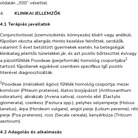
oldalán „300” vésettel.
4.​
KLINIKAI JELLEMZŐK
4.1 Terápiás javallatok
Conjunctivitissel (szemviszketés, könnyezés) kísért vagy anélküli,
fűpollen okozta allergiás rhinitis kezelése felnőttek, serdülők,
valamint 5 évet betöltött gyermekek esetén, ha betegségük
klinikailag jelentős tünetekkel jár, és azt pozitív bőrteszttel és/vagy
1
a pázsitfűfélék Pooideae (perjeformák) homológ csoportjába
tartozó fűpollenek egyikével szembeni specifikus IgE pozitív
titerével diagnosztizálták.
1
Pooideae (mérsékelt égövi) fűfélék homológ csoportja: mezei
komócsin (
Phleum pratense
), illatos borjúpázsit (
Anthoxanthum
odoratum
), abrakzab (
Avena sativa
), csomós ebír (
Dactylis
glomerata
), csenkesz (Festuca spp.), pelyhes selyemperje (
Holcus
lanatus
), árpa (
Hordeum vulgare
), angol perje (
Lolium perenne
), réti
perje (
Poa pratensis
), rozs (
Secale cereale
), kenyérbúza (
Triticum
aestivum
).
4.2 Adagolás és alkalmazás