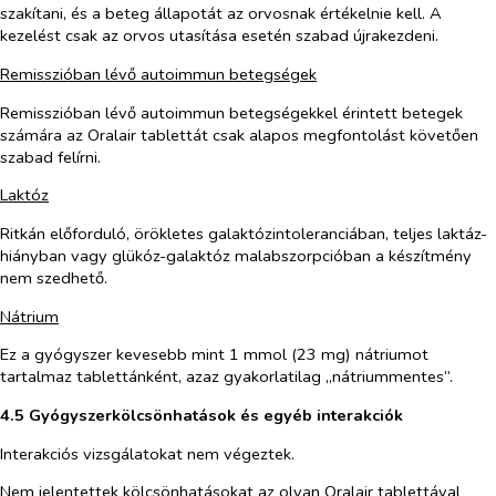
szakítani, és a beteg állapotát az orvosnak értékelnie kell. A
kezelést csak az orvos utasítása esetén szabad újrakezdeni.
Remisszióban lévő autoimmun betegségek
Remisszióban lévő autoimmun betegségekkel érintett betegek
számára az Oralair tablettát csak alapos megfontolást követően
szabad felírni.
Laktóz
Ritkán előforduló, örökletes galaktózintoleranciában, teljes laktáz-
hiányban vagy glükóz-galaktóz malabszorpcióban a készítmény
nem szedhető.
Nátrium
Ez a gyógyszer kevesebb mint 1 mmol (23 mg) nátriumot
tartalmaz tablettánként, azaz gyakorlatilag „nátriummentes”.
4.5 Gyógyszerkölcsönhatások és egyéb interakciók
Interakciós vizsgálatokat nem végeztek.
Nem jelentettek kölcsönhatásokat az olyan Oralair tablettával