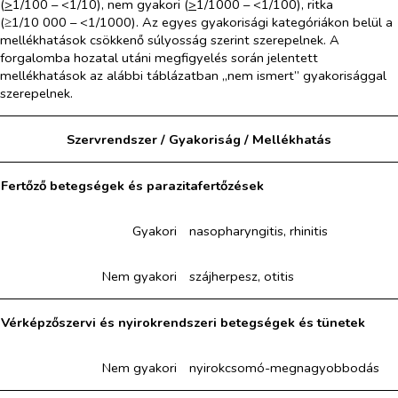
(
>
1/100 – <1/10), nem gyakori (
>
1/1000 – <1/100), ritka
(≥1/10 000 – <1/1000). Az egyes gyakorisági kategóriákon belül a
mellékhatások csökkenő súlyosság szerint szerepelnek. A
forgalomba hozatal utáni megfigyelés során jelentett
mellékhatások az alábbi táblázatban „nem ismert” gyakorisággal
szerepelnek.
Szervrendszer / Gyakoriság / Mellékhatás
Fertőző betegségek és parazitafertőzések
Gyakori
nasopharyngitis, rhinitis
Nem gyakori
szájherpesz, otitis
Vérképzőszervi és nyirokrendszeri betegségek és tünetek
Nem gyakori
nyirokcsomó-megnagyobbodás