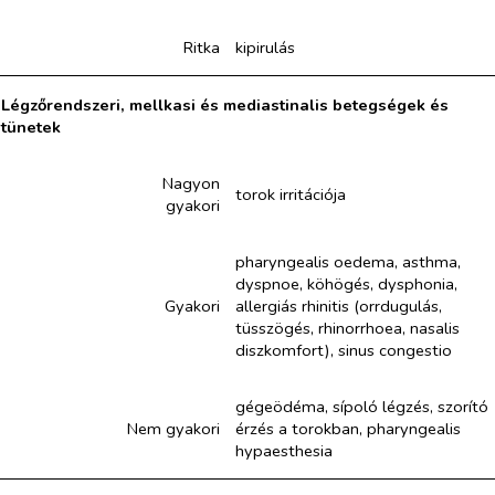
Ritka
kipirulás
Légzőrendszeri, mellkasi és mediastinalis betegségek és
tünetek
Nagyon
torok irritációja
gyakori
pharyngealis oedema, asthma,
dyspnoe, köhögés, dysphonia,
Gyakori
allergiás rhinitis (orrdugulás,
tüsszögés, rhinorrhoea, nasalis
diszkomfort), sinus congestio
gégeödéma, sípoló légzés, szorító
Nem gyakori
érzés a torokban, pharyngealis
hypaesthesia