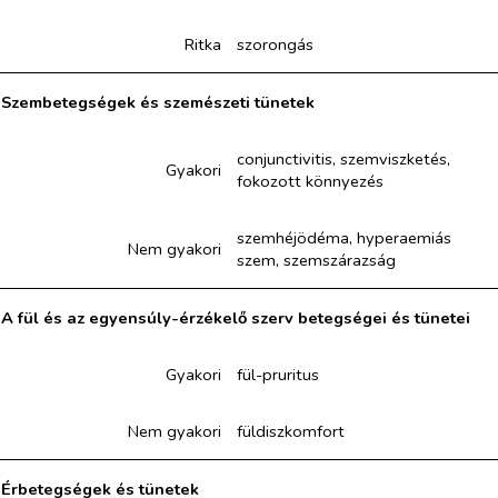
Ritka
szorongás
Szembetegségek és szemészeti tünetek
conjunctivitis, szemviszketés,
Gyakori
fokozott könnyezés
szemhéjödéma, hyperaemiás
Nem gyakori
szem, szemszárazság
A fül és az egyensúly-érzékelő szerv betegségei és tünetei
Gyakori
fül-pruritus
Nem gyakori
füldiszkomfort
Érbetegségek és tünetek