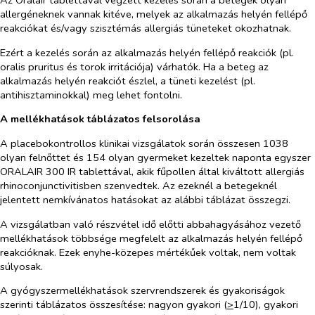
Az Oralair tablettával végzett kezelés során a betegek olyan
allergéneknek vannak kitéve, melyek az alkalmazás helyén fellépő
reakciókat és/vagy szisztémás allergiás tüneteket okozhatnak.
Ezért a kezelés során az alkalmazás helyén fellépő reakciók (pl.
oralis pruritus és torok irritációja) várhatók. Ha a beteg az
alkalmazás helyén reakciót észlel, a tüneti kezelést (pl.
antihisztaminokkal) meg lehet fontolni.
A mellékhatások táblázatos felsorolása
A placebokontrollos klinikai vizsgálatok során összesen 1038
olyan felnőttet és 154 olyan gyermeket kezeltek naponta egyszer
ORALAIR 300 IR tablettával, akik fűpollen által kiváltott allergiás
rhinoconjunctivitisben szenvedtek. Az ezeknél a betegeknél
jelentett nemkívánatos hatásokat az alábbi táblázat összegzi.
A vizsgálatban való részvétel idő előtti abbahagyásához vezető
mellékhatások többsége megfelelt az alkalmazás helyén fellépő
reakcióknak. Ezek enyhe-közepes mértékűek voltak, nem voltak
súlyosak.
A gyógyszermellékhatások szervrendszerek és gyakoriságok
szerinti táblázatos összesítése: nagyon gyakori (
>
1/10), gyakori