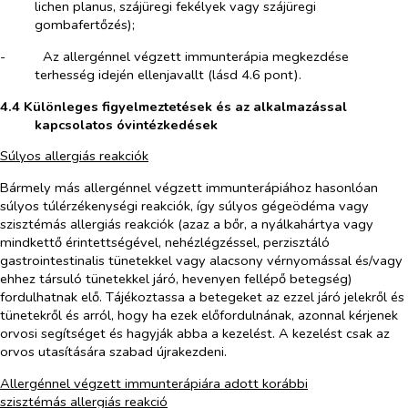
lichen planus, szájüregi fekélyek vagy szájüregi
gombafertőzés);
-​
Az allergénnel végzett immunterápia megkezdése
terhesség idején ellenjavallt (lásd 4.6 pont).
4.4 Különleges figyelmeztetések és az alkalmazással
kapcsolatos óvintézkedések
Súlyos allergiás reakciók
Bármely más allergénnel végzett immunterápiához hasonlóan
súlyos túlérzékenységi reakciók, így súlyos gégeödéma vagy
szisztémás allergiás reakciók (azaz a bőr, a nyálkahártya vagy
mindkettő érintettségével, nehézlégzéssel, perzisztáló
gastrointestinalis tünetekkel vagy alacsony vérnyomással és/vagy
ehhez társuló tünetekkel járó, hevenyen fellépő betegség)
fordulhatnak elő. Tájékoztassa a betegeket az ezzel járó jelekről és
tünetekről és arról, hogy ha ezek előfordulnának, azonnal kérjenek
orvosi segítséget és hagyják abba a kezelést. A kezelést csak az
orvos utasítására szabad újrakezdeni.
Allergénnel végzett immunterápiára adott korábbi
szisztémás allergiás reakció