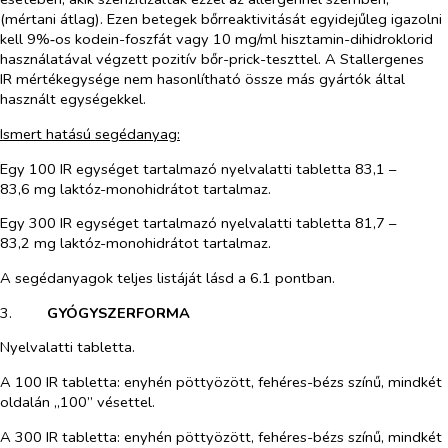
(mértani átlag). Ezen betegek bőrreaktivitását egyidejűleg igazolni
kell 9%‑os kodein-foszfát vagy 10 mg/ml hisztamin-dihidroklorid
használatával végzett pozitív bőr-prick-teszttel. A Stallergenes
IR mértékegysége nem hasonlítható össze más gyártók által
használt egységekkel.
Ismert hatású segédanyag:
Egy 100 IR egységet tartalmazó nyelvalatti tabletta 83,1 –
83,6 mg laktóz-monohidrátot tartalmaz.
Egy 300 IR egységet tartalmazó nyelvalatti tabletta 81,7 –
83,2 mg laktóz-monohidrátot tartalmaz.
A segédanyagok teljes listáját lásd a 6.1 pontban.
3.​
GYÓGYSZERFORMA
Nyelvalatti tabletta.
A 100 IR tabletta: enyhén pöttyözött, fehéres-bézs színű, mindkét
oldalán „100” vésettel.
A 300 IR tabletta: enyhén pöttyözött, fehéres-bézs színű, mindkét