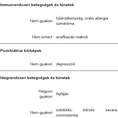
Immunrendszeri betegségek és tünetek
túlérzékenység, oralis allergia
Nem gyakori
szindróma
Nem ismert
anafilaxiás reakció
Pszichiátriai kórképek
Nem gyakori
depresszió
Idegrendszeri betegségek és tünetek
Nagyon
fejfájás
gyakori
szédülés, ízérzés zavara,
Nem gyakori
somnolentia