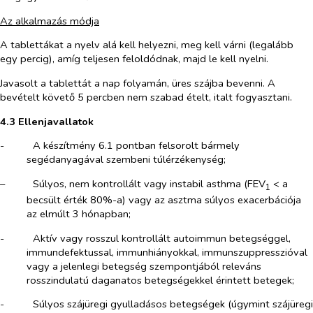
Az alkalmazás módja
A tablettákat a nyelv alá kell helyezni, meg kell várni (legalább
egy percig), amíg teljesen feloldódnak, majd le kell nyelni.
Javasolt a tablettát a nap folyamán, üres szájba bevenni. A
bevételt követő 5 percben nem szabad ételt, italt fogyasztani.
4.3 Ellenjavallatok
-​
A készítmény 6.1 pontban felsorolt bármely
segédanyagával szembeni túlérzékenység;
–​
Súlyos, nem kontrollált vagy instabil asthma (FEV
< a
1
becsült érték 80%-a) vagy az asztma súlyos exacerbációja
az elmúlt 3 hónapban;
-​
Aktív vagy rosszul kontrollált autoimmun betegséggel,
immundefektussal, immunhiányokkal, immunszuppresszióval
vagy a jelenlegi betegség szempontjából releváns
rosszindulatú daganatos betegségekkel érintett betegek;
-​
Súlyos szájüregi gyulladásos betegségek (úgymint szájüregi