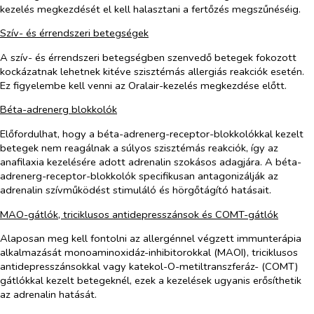
kezelés megkezdését el kell halasztani a fertőzés megszűnéséig.
Szív- és érrendszeri betegségek
A szív- és érrendszeri betegségben szenvedő betegek fokozott
kockázatnak lehetnek kitéve szisztémás allergiás reakciók esetén.
Ez figyelembe kell venni az Oralair-kezelés megkezdése előtt.
Béta-adrenerg blokkolók
Előfordulhat, hogy a béta-adrenerg-receptor-blokkolókkal kezelt
betegek nem reagálnak a súlyos szisztémás reakciók, így az
anafilaxia kezelésére adott adrenalin szokásos adagjára. A béta-
adrenerg-receptor-blokkolók specifikusan antagonizálják az
adrenalin szívműködést stimuláló és hörgőtágító hatásait.
MAO-gátlók, triciklusos antidepresszánsok és COMT-gátlók
Alaposan meg kell fontolni az allergénnel végzett immunterápia
alkalmazását monoaminoxidáz-inhibitorokkal (MAOI), triciklusos
antidepresszánsokkal vagy katekol-O-metiltranszferáz- (COMT)
gátlókkal kezelt betegeknél, ezek a kezelések ugyanis erősíthetik
az adrenalin hatását.