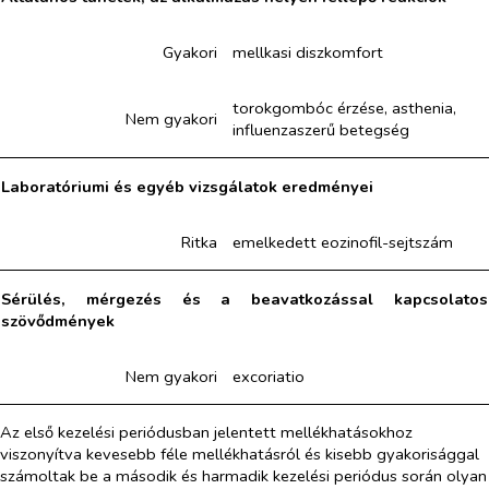
Gyakori
mellkasi diszkomfort
torokgombóc érzése, asthenia,
Nem gyakori
influenzaszerű betegség
Laboratóriumi és egyéb vizsgálatok eredményei
Ritka
emelkedett eozinofil-sejtszám
Sérülés, mérgezés és a beavatkozással kapcsolatos
szövődmények
Nem gyakori
excoriatio
Az első kezelési periódusban jelentett mellékhatásokhoz
viszonyítva kevesebb féle mellékhatásról és kisebb gyakorisággal
számoltak be a második és harmadik kezelési periódus során olyan