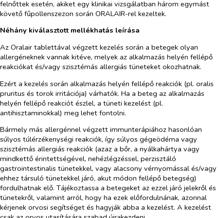
felnőttek esetén, akiket egy klinikai vizsgálatban három egymást
követő fűpollenszezon során ORALAIR-rel kezeltek.
Néhány kiválasztott mellékhatás leírása
Az Oralair tablettával végzett kezelés során a betegek olyan
allergéneknek vannak kitéve, melyek az alkalmazás helyén fellépő
reakciókat és/vagy szisztémás allergiás tüneteket okozhatnak.
Ezért a kezelés során alkalmazás helyén fellépő reakciók (pl. oralis
pruritus és torok irritációja) várhatók. Ha a beteg az alkalmazás
helyén fellépő reakciót észlel, a tüneti kezelést (pl.
antihisztaminokkal) meg lehet fontolni.
Bármely más allergénnel végzett immunterápiához hasonlóan
súlyos túlérzékenységi reakciók, így súlyos
gégeödéma vagy
szisztémás allergiás reakciók
(azaz a bőr, a nyálkahártya vagy
mindkettő érintettségével, nehézlégzéssel, perzisztáló
gastrointestinalis tünetekkel, vagy alacsony vérnyomással és/vagy
ehhez társuló tünetekkel járó, akut módon fellépő betegség)
fordulhatnak elő. Tájékoztassa a betegeket az ezzel járó jelekről és
tünetekről, valamint arról, hogy ha ezek előfordulnának, azonnal
kérjenek orvosi segítséget és hagyják abba a kezelést. A kezelést
csak az orvos utasítására szabad újrakezdeni.