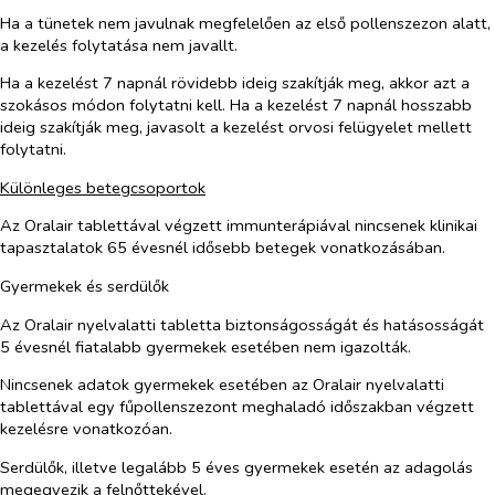
Ha a tünetek nem javulnak megfelelően az első pollenszezon alatt,
a kezelés folytatása nem javallt.
Ha a kezelést 7 napnál rövidebb ideig szakítják meg, akkor azt a
szokásos módon folytatni kell. Ha a kezelést 7 napnál hosszabb
ideig szakítják meg, javasolt a kezelést orvosi felügyelet mellett
folytatni.
Különleges betegcsoportok
Az Oralair tablettával végzett immunterápiával nincsenek klinikai
tapasztalatok 65 évesnél idősebb betegek vonatkozásában.
Gyermekek és serdülők
Az Oralair nyelvalatti tabletta biztonságosságát és hatásosságát
5 évesnél fiatalabb gyermekek esetében nem igazolták.
Nincsenek adatok gyermekek esetében az Oralair nyelvalatti
tablettával egy fűpollenszezont meghaladó időszakban végzett
kezelésre vonatkozóan.
Serdülők, illetve legalább 5 éves gyermekek esetén az adagolás
megegyezik a felnőttekével.