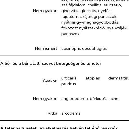
szájfájdalom, cheilitis, eructatio,
Nem gyakori
gingivitis, glossitis, nyelési
fájdalom, szájüregi panaszok,
nyálmirigy-megnagyobbodás,
fokozott nyálszekréció, nyelvtájéki
panaszok
Nem ismert
eosinophil oesophagitis
A bőr és a bőr alatti szövet betegségei és tünetei
urticaria, atopiás dermatitis,
Gyakori
pruritus
Nem gyakori
angiooedema, bőrkiütés, acne
Ritka
arcödéma
Általános tünetek, az alkalmazás helyén fellépő reakciók