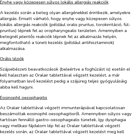
Enyhe vagy közepesen súlyos lokális allergiás reakciók
A kezelés során a beteg olyan allergénekkel érintkezik, amelyekre
allergiás. Emiatt várható, hogy enyhe vagy közepesen súlyos
lokális allergiás reakciók (például oralis pruritus, torokirritáció, fül-
pruritus) lépnek fel az oropharyngealis területen. Amennyiben a
betegnél jelentős reakciók lépnek fel az alkalmazás helyén,
megfontolható a tüneti kezelés (például antihisztaminok)
alkalmazása.
Orális léziók
Szájsebészeti beavatkozások (beleértve a foghúzást is) esetén el
kell halasztani az Oralair tablettával végzett kezelést, a már
folyamatban levő kezelést pedig a szájüreg teljes gyógyulásáig
abba kell hagyni.
Eosinophil oesophagitis
Az Oralair tablettával végzett immunterápiával kapcsolatosan
beszámoltak eosinophil oesophagitisről. Amennyiben súlyos vagy
tartósan fennálló gastro-oesophagealis tünetek, így dysphagia
vagy mellkasi fájdalom lép fel az Oralair tablettával végzett
kezelés során, az Oralair tablettával végzett kezelést meg kell