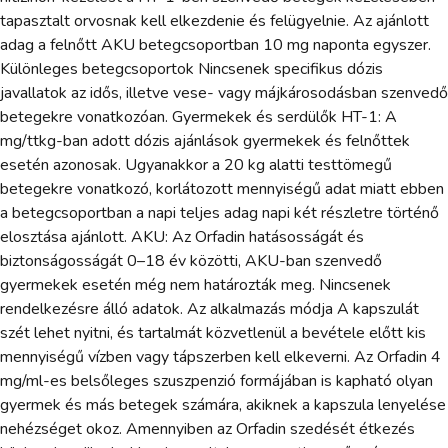
tapasztalt orvosnak kell elkezdenie és felügyelnie. Az ajánlott
adag a felnőtt AKU betegcsoportban 10 mg naponta egyszer.
Különleges betegcsoportok Nincsenek specifikus dózis
javallatok az idős, illetve vese- vagy májkárosodásban szenvedő
betegekre vonatkozóan. Gyermekek és serdülők HT-1: A
mg/ttkg-ban adott dózis ajánlások gyermekek és felnőttek
esetén azonosak. Ugyanakkor a 20 kg alatti testtömegű
betegekre vonatkozó, korlátozott mennyiségű adat miatt ebben
a betegcsoportban a napi teljes adag napi két részletre történő
elosztása ajánlott. AKU: Az Orfadin hatásosságát és
biztonságosságát 0–18 év közötti, AKU-ban szenvedő
gyermekek esetén még nem határozták meg. Nincsenek
rendelkezésre álló adatok. Az alkalmazás módja A kapszulát
szét lehet nyitni, és tartalmát közvetlenül a bevétele előtt kis
mennyiségű vízben vagy tápszerben kell elkeverni. Az Orfadin 4
mg/ml-es belsőleges szuszpenzió formájában is kapható olyan
gyermek és más betegek számára, akiknek a kapszula lenyelése
nehézséget okoz. Amennyiben az Orfadin szedését étkezés