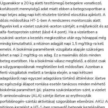
Ugyanakkor a 20 kg alatti testtömegű betegekre vonatkozó,
korlátozott mennyiségű adat miatt ebben a betegcsoportban a
napi teljes adag napi két részletre történő elosztása ajánlott. A
dózis módosítása HT-1-ben A rendszeres monitorozás alatt
figyelni kell a vizelet szukcinil-aceton szintjét, a májfunkciót és az
alfa-foetoprotein szintet (lásd 4.4 pont). Ha a vizeletben a
szukcinil-aceton a kezelés megkezdése után egy hónappal még
mindig kimutatható, a nitizinon adagját napi 1,5 mg/ttkg-ra kell
emelni. A biokémiai paraméterek vizsgálata alapján szükséges
lehet a napi 2 mg/ttkg-os adag. Ez a maximális dózis minden
beteg esetében. Ha a biokémiai válasz megfelelő, a dózist csak
a súlygyarapodásnak megfelelően kell módosítani. Azonban a
fenti vizsgálatok mellett a terápia elején, a napi kétszeri
adagolásról napi egyszeri adagolásra történő áttéréskor, illetve
az egészségi állapot romlása esetén tanácsos minden mérhető
biokémiai paramétert (pl.: plazma szukcinilaceton-szint, a vizelet
5-aminolevulinsav (ALA) szintje illetve az erythrocyták
porfobilinogén-szintáz aktivitása) szigorúbban ellenőrizni. AKU: A
nitizinon-kezelést a HT-1-ben szenvedő betegek kezelésében