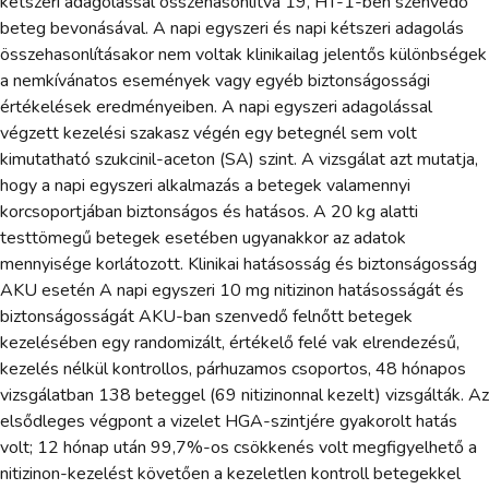
kétszeri adagolással összehasonlítva 19, HT-1-ben szenvedő
beteg bevonásával. A napi egyszeri és napi kétszeri adagolás
összehasonlításakor nem voltak klinikailag jelentős különbségek
a nemkívánatos események vagy egyéb biztonságossági
értékelések eredményeiben. A napi egyszeri adagolással
végzett kezelési szakasz végén egy betegnél sem volt
kimutatható szukcinil-aceton (SA) szint. A vizsgálat azt mutatja,
hogy a napi egyszeri alkalmazás a betegek valamennyi
korcsoportjában biztonságos és hatásos. A 20 kg alatti
testtömegű betegek esetében ugyanakkor az adatok
mennyisége korlátozott. Klinikai hatásosság és biztonságosság
AKU esetén A napi egyszeri 10 mg nitizinon hatásosságát és
biztonságosságát AKU-ban szenvedő felnőtt betegek
kezelésében egy randomizált, értékelő felé vak elrendezésű,
kezelés nélkül kontrollos, párhuzamos csoportos, 48 hónapos
vizsgálatban 138 beteggel (69 nitizinonnal kezelt) vizsgálták. Az
elsődleges végpont a vizelet HGA-szintjére gyakorolt hatás
volt; 12 hónap után 99,7%-os csökkenés volt megfigyelhető a
nitizinon-kezelést követően a kezeletlen kontroll betegekkel