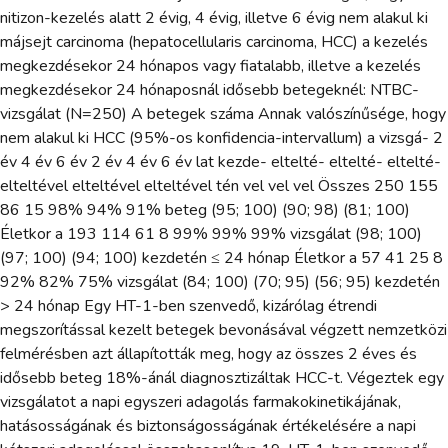
nitizon-kezelés alatt 2 évig, 4 évig, illetve 6 évig nem alakul ki
májsejt carcinoma (hepatocellularis carcinoma, HCC) a kezelés
megkezdésekor 24 hónapos vagy fiatalabb, illetve a kezelés
megkezdésekor 24 hónaposnál idősebb betegeknél: NTBC-
vizsgálat (N=250) A betegek száma Annak valószínűsége, hogy
nem alakul ki HCC (95%-os konfidencia-intervallum) a vizsgá- 2
év 4 év 6 év 2 év 4 év 6 év lat kezde- eltelté- eltelté- eltelté-
elteltével elteltével elteltével tén vel vel vel Összes 250 155
86 15 98% 94% 91% beteg (95; 100) (90; 98) (81; 100)
Életkor a 193 114 61 8 99% 99% 99% vizsgálat (98; 100)
(97; 100) (94; 100) kezdetén ≤ 24 hónap Életkor a 57 41 25 8
92% 82% 75% vizsgálat (84; 100) (70; 95) (56; 95) kezdetén
> 24 hónap Egy HT-1-ben szenvedő, kizárólag étrendi
megszorítással kezelt betegek bevonásával végzett nemzetközi
felmérésben azt állapították meg, hogy az összes 2 éves és
idősebb beteg 18%-ánál diagnosztizáltak HCC-t. Végeztek egy
vizsgálatot a napi egyszeri adagolás farmakokinetikájának,
hatásosságának és biztonságosságának értékelésére a napi