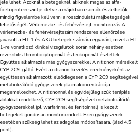
jele lehet. Azoknál a betegeknél, akiknek magas az alfa-
foetoprotein szintje illetve a májukban csomók észlelhetők,
mindig figyelembe kell venni a rosszindulatú májbetegségek
lehetőségét. Vérlemezke- és fehérvérsejt-monitorozás A
vérlemezke- és fehérvérsejtszám rendszeres ellenőrzése
javasolt a HT-1 és AKU betegek számára egyaránt, mivel a HT-
1-re vonatkozó klinikai vizsgálatok során néhány esetben
reverzibilis thrombocytopeniát és leukopeniát észleltek.
Együttes alkalmazás más gyógyszerekkel A nitizinon mérsékelt
CYP 2C9-gátló. Ezért a nitizinon-kezelés eredményeként az
együttesen alkalmazott, elsődlegesen a CYP 2C9 segítségével
metabolizálódó gyógyszerek plazmakoncentrációja
megemelkedhet. A nitizinonnal és egyidejűleg szűk terápiás
ablakkal rendelkező, CYP 2C9 segítségével metabolizálódó
gyógyszerekkel (pl. warfarinnal és fenitoinnal) is kezelt
betegeket gondosan monitorozni kell. Ezen gyógyszerek
esetében szükség lehet az adagolás módosítására. (lásd 4.5
pont).