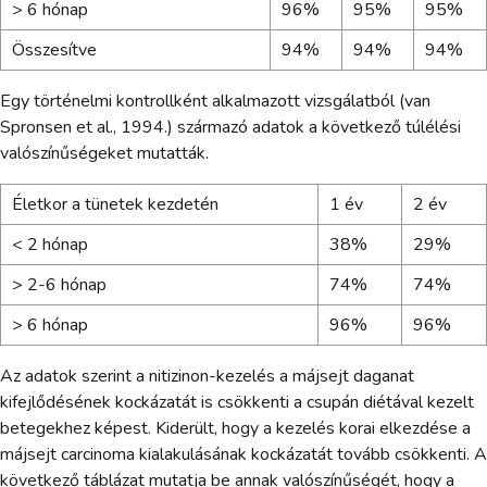
> 6 hónap
96%
95%
95%
Összesítve
94%
94%
94%
Egy történelmi kontrollként alkalmazott vizsgálatból (van
Spronsen et al., 1994.) származó adatok a következő túlélési
valószínűségeket mutatták.
Életkor a tünetek kezdetén
1 év
2 év
< 2 hónap
38%
29%
> 2-6 hónap
74%
74%
> 6 hónap
96%
96%
Az adatok szerint a nitizinon-kezelés a májsejt daganat
kifejlődésének kockázatát is csökkenti a csupán diétával kezelt
betegekhez képest. Kiderült, hogy a kezelés korai elkezdése a
májsejt carcinoma kialakulásának kockázatát tovább csökkenti. A
következő táblázat mutatja be annak valószínűségét, hogy a