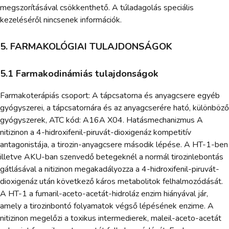
megszorításával csökkenthető. A túladagolás speciális
kezeléséről nincsenek információk.
5. FARMAKOLÓGIAI TULAJDONSÁGOK
5.1 Farmakodinámiás tulajdonságok
Farmakoterápiás csoport: A tápcsatorna és anyagcsere egyéb
gyógyszerei, a tápcsatornára és az anyagcserére ható, különböző
gyógyszerek, ATC kód: A16A X04. Hatásmechanizmus A
nitizinon a 4-hidroxifenil-piruvát-dioxigenáz kompetitív
antagonistája, a tirozin-anyagcsere második lépése. A HT-1-ben
illetve AKU-ban szenvedő betegeknél a normál tirozinlebontás
gátlásával a nitizinon megakadályozza a 4-hidroxifenil-piruvát-
dioxigenáz után következő káros metabolitok felhalmozódását.
A HT-1 a fumaril-aceto-acetát-hidroláz enzim hiányával jár,
amely a tirozinbontó folyamatok végső lépésének enzime. A
nitizinon megelőzi a toxikus intermedierek, maleil-aceto-acetát