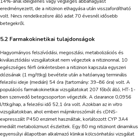
14%-ánál ideiglenes vagy végleges abbahagyást
eredményezett, de a nitizinon elhagyása után visszafordítható
volt. Nincs rendelkezésre álló adat 70 évesnél idősebb
betegekről.
5.2 Farmakokinetikai tulajdonságok
Hagyományos felszívódási, megoszlási, metabolizációs és
kiválasztódási vizsgálatokat nem végeztek a nitizinonnal. 10
egészséges férfi önkéntesben a nitizinon kapszula egyszeri
dózisának (1 mg/ttkg) bevétele után a hatóanyag terminális
felezési ideje (medián) 54 óra (tartomány: 39–86 óra) volt. A
populációs farmakokinetikai vizsgálatokat 207 főből álló, HT-1-
ben szenvedő betegcsoporton végezték. A clearance 0,0956
l/ttkg/nap, a felezési idő 52,1 óra volt. Azokban az in vitro
vizsgálatokban, ahol emberi májmikroszómát és cDNS-
expresszált P450 enzimet használtak, korlátozott CYP 3A4
mediált metabolizmust észleltek. Egy 80 mg nitizinont dinamikus
egyensúlyi állapotban alkalmazó klinikai kölcsönhatási vizsgálat