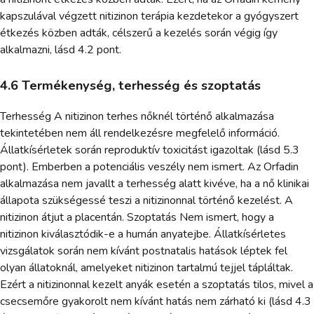
kapszulával végzett nitizinon terápia kezdetekor a gyógyszert
étkezés közben adták, célszerű a kezelés során végig így
alkalmazni, lásd 4.2 pont.
4.6 Termékenység, terhesség és szoptatás
Terhesség A nitizinon terhes nőknél történő alkalmazása
tekintetében nem áll rendelkezésre megfelelő információ.
Állatkísérletek során reproduktív toxicitást igazoltak (lásd 5.3
pont). Emberben a potenciális veszély nem ismert. Az Orfadin
alkalmazása nem javallt a terhesség alatt kivéve, ha a nő klinikai
állapota szükségessé teszi a nitizinonnal történő kezelést. A
nitizinon átjut a placentán. Szoptatás Nem ismert, hogy a
nitizinon kiválasztódik-e a humán anyatejbe. Állatkísérletes
vizsgálatok során nem kívánt postnatalis hatások léptek fel
olyan állatoknál, amelyeket nitizinon tartalmú tejjel tápláltak.
Ezért a nitizinonnal kezelt anyák esetén a szoptatás tilos, mivel a
csecsemőre gyakorolt nem kívánt hatás nem zárható ki (lásd 4.3