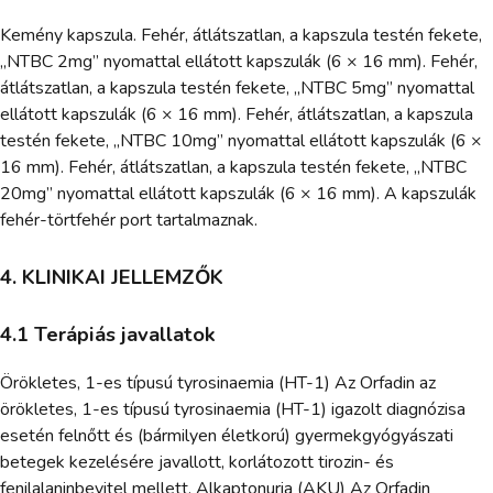
Kemény kapszula. Fehér, átlátszatlan, a kapszula testén fekete,
„NTBC 2mg” nyomattal ellátott kapszulák (6 × 16 mm). Fehér,
átlátszatlan, a kapszula testén fekete, „NTBC 5mg” nyomattal
ellátott kapszulák (6 × 16 mm). Fehér, átlátszatlan, a kapszula
testén fekete, „NTBC 10mg” nyomattal ellátott kapszulák (6 ×
16 mm). Fehér, átlátszatlan, a kapszula testén fekete, „NTBC
20mg” nyomattal ellátott kapszulák (6 × 16 mm). A kapszulák
fehér-törtfehér port tartalmaznak.
4. KLINIKAI JELLEMZŐK
4.1 Terápiás javallatok
Örökletes, 1-es típusú tyrosinaemia (HT-1) Az Orfadin az
örökletes, 1-es típusú tyrosinaemia (HT-1) igazolt diagnózisa
esetén felnőtt és (bármilyen életkorú) gyermekgyógyászati
betegek kezelésére javallott, korlátozott tirozin- és
fenilalaninbevitel mellett. Alkaptonuria (AKU) Az Orfadin