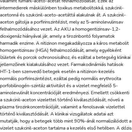
valamint fumaril-aceto-acetát felhalmozódását. Ezek az
intermedierek máskülönben toxikus metabolitokká, szukcinil-
acetonná és szukcinil-aceto-acetáttá alakulnak át. A szukcinil-
aceton gátolja a porfirinszintézist, mely az 5-aminolevulinsav
felhalmozódásához vezet. Az AKU a homogentizinsav-1,2-
dioxigenáz hiányával jár, amely a tirozinbontó folyamatok
harmadik enzime. A nitizinon megakadályozza a káros metabolit
homogentizinsav (HGA) felhalmozódását, amely egyébként
ízületek és porcok ochronosisához, és ezáltal a betegség klinikai
jellemzőinek kialakulásához vezet. Farmakodinámiás hatások
HT-1-ben szenvedő betegek esetén a nitizinon-kezelés
normális porfirinszintézist, ezáltal pedig normális erythrocita
porfobilinogén-szintáz aktivitást és a vizelet megfelelő 5-
aminolevulinát koncentrációját eredményezi. Emellett csökkenti
a szukcinil-aceton vizelettel történő kiválasztódását, növeli a
plazma tirozinkoncentrációját, valamint a fenolsavak vizelettel
történő kiválasztódását. A klinikai vizsgálatok adatai azt
mutatják, hogy a betegek több mint 90%-ánál normalizálódott a
vizelet szukcinil-aceton tartalma a kezelés első hetében. A dózis