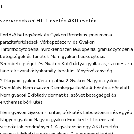
1
szervrendszer HT-1 esetén AKU esetén
Fertőző betegségek és Gyakori Bronchitis, pneumonia
parazitafertőzések Vérképzőszervi és Gyakori
Thrombocytopenia, nyirokrendszeri leukopenia, granulocytopenia
betegségek és tünetek Nem gyakori Leukocytosis
Szembetegségek és Gyakori Kötőhártya-gyulladás, szemészeti
tünetek szaruhártyahomály, keratitis, fényérzékenység
2 Nagyon gyakori Keratopathia 2 Gyakori Nagyon gyakori
Szemfájás Nem gyakori Szemhéjgyulladás A bőr és a bőr alatti
Nem gyakori Exfoliativ dermatitis, szövet betegségei és
erythemás bőrkiütés
Nem gyakori Gyakori Pruritus, bőrkiütés Laboratóriumi és egyéb
Nagyon gyakori Nagyon gyakori Emelkedett tirozinszint
vizsgálatok eredményei 1 A gyakoriság egy AKU esetén
végzett klinikai vizsgálaton alapul. 2 A megemelkedett