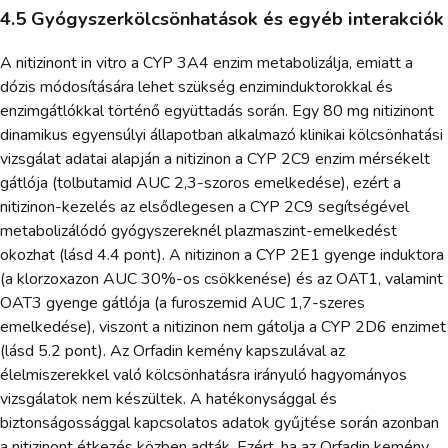
4.5 Gyógyszerkölcsönhatások és egyéb interakciók
A nitizinont in vitro a CYP 3A4 enzim metabolizálja, emiatt a
dózis módosítására lehet szükség enziminduktorokkal és
enzimgátlókkal történő együttadás során. Egy 80 mg nitizinont
dinamikus egyensúlyi állapotban alkalmazó klinikai kölcsönhatási
vizsgálat adatai alapján a nitizinon a CYP 2C9 enzim mérsékelt
gátlója (tolbutamid AUC 2,3-szoros emelkedése), ezért a
nitizinon-kezelés az elsődlegesen a CYP 2C9 segítségével
metabolizálódó gyógyszereknél plazmaszint-emelkedést
okozhat (lásd 4.4 pont). A nitizinon a CYP 2E1 gyenge induktora
(a klorzoxazon AUC 30%-os csökkenése) és az OAT1, valamint
OAT3 gyenge gátlója (a furoszemid AUC 1,7-szeres
emelkedése), viszont a nitizinon nem gátolja a CYP 2D6 enzimet
(lásd 5.2 pont). Az Orfadin kemény kapszulával az
élelmiszerekkel való kölcsönhatásra irányuló hagyományos
vizsgálatok nem készültek. A hatékonysággal és
biztonságossággal kapcsolatos adatok gyűjtése során azonban
a nitizinont étkezés közben adták. Ezért, ha az Orfadin kemény