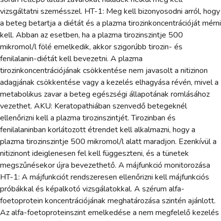
vizsgáltatni szemésszel. HT-1: Meg kell bizonyosodni arról, hogy
a beteg betartja a diétát és a plazma tirozinkoncentrációját mérni
kell. Abban az esetben, ha a plazma tirozinszintje 500
mikromol/l fölé emelkedik, akkor szigorúbb tirozin- és
fenilalanin-diétát kell bevezetni. A plazma
tirozinkoncentrációjának csökkentése nem javasolt a nitizinon
adagjának csökkentése vagy a kezelés elhagyása révén, mivel a
metabolikus zavar a beteg egészségi állapotának romlásához
vezethet. AKU: Keratopathiában szenvedő betegeknél
ellenőrizni kell a plazma tirozinszintjét. Tirozinban és
fenilalaninban korlátozott étrendet kell alkalmazni, hogy a
plazma tirozinszintje 500 mikromol/l alatt maradjon. Ezenkívül a
nitizinont ideiglenesen fel kell függeszteni, és a tünetek
megszűnésekor újra bevezethető. A májfunkció monitorozása
HT-1: A májfunkciót rendszeresen ellenőrizni kell májfunkciós
próbákkal és képalkotó vizsgálatokkal. A szérum alfa-
foetoprotein koncentrációjának meghatározása szintén ajánlott.
Az alfa-foetoproteinszint emelkedése a nem megfelelő kezelés