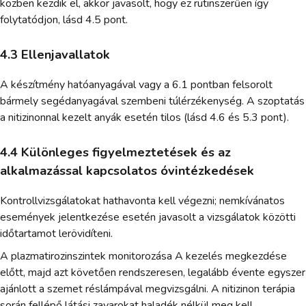
közben kezdik el, akkor javasolt, hogy ez rutinszerűen így
folytatódjon, lásd 4.5 pont.
4.3 Ellenjavallatok
A készítmény hatóanyagával vagy a 6.1 pontban felsorolt
bármely segédanyagával szembeni túlérzékenység. A szoptatás
a nitizinonnal kezelt anyák esetén tilos (lásd 4.6 és 5.3 pont).
4.4 Különleges figyelmeztetések és az
alkalmazással kapcsolatos óvintézkedések
Kontrollvizsgálatokat hathavonta kell végezni; nemkívánatos
események jelentkezése esetén javasolt a vizsgálatok közötti
időtartamot lerövidíteni.
A plazmatirozinszintek monitorozása A kezelés megkezdése
előtt, majd azt követően rendszeresen, legalább évente egyszer
ajánlott a szemet réslámpával megvizsgálni. A nitizinon terápia
során fellépő látási zavarokat haladék nélkül meg kell