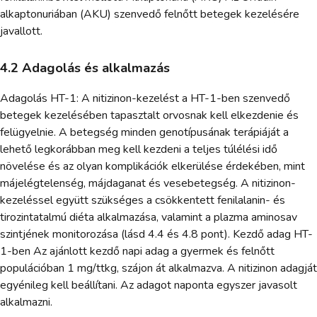
alkaptonuriában (AKU) szenvedő felnőtt betegek kezelésére
javallott.
4.2 Adagolás és alkalmazás
Adagolás HT-1: A nitizinon-kezelést a HT-1-ben szenvedő
betegek kezelésében tapasztalt orvosnak kell elkezdenie és
felügyelnie. A betegség minden genotípusának terápiáját a
lehető legkorábban meg kell kezdeni a teljes túlélési idő
növelése és az olyan komplikációk elkerülése érdekében, mint
májelégtelenség, májdaganat és vesebetegség. A nitizinon-
kezeléssel együtt szükséges a csökkentett fenilalanin- és
tirozintatalmú diéta alkalmazása, valamint a plazma aminosav
szintjének monitorozása (lásd 4.4 és 4.8 pont). Kezdő adag HT-
1-ben Az ajánlott kezdő napi adag a gyermek és felnőtt
populációban 1 mg/ttkg, szájon át alkalmazva. A nitizinon adagját
egyénileg kell beállítani. Az adagot naponta egyszer javasolt
alkalmazni.