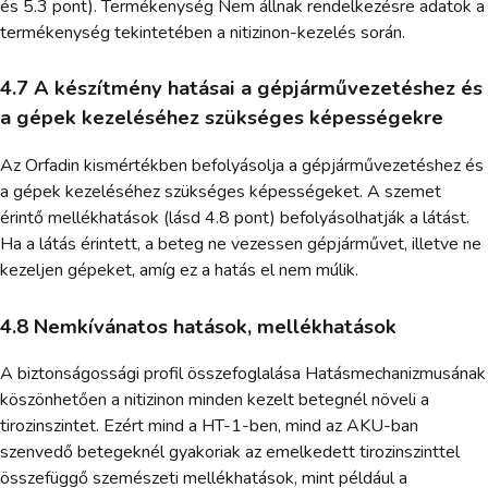
és 5.3 pont). Termékenység Nem állnak rendelkezésre adatok a
termékenység tekintetében a nitizinon-kezelés során.
4.7 A készítmény hatásai a gépjárművezetéshez és
a gépek kezeléséhez szükséges képességekre
Az Orfadin kismértékben befolyásolja a gépjárművezetéshez és
a gépek kezeléséhez szükséges képességeket. A szemet
érintő mellékhatások (lásd 4.8 pont) befolyásolhatják a látást.
Ha a látás érintett, a beteg ne vezessen gépjárművet, illetve ne
kezeljen gépeket, amíg ez a hatás el nem múlik.
4.8 Nemkívánatos hatások, mellékhatások
A biztonságossági profil összefoglalása Hatásmechanizmusának
köszönhetően a nitizinon minden kezelt betegnél növeli a
tirozinszintet. Ezért mind a HT-1-ben, mind az AKU-ban
szenvedő betegeknél gyakoriak az emelkedett tirozinszinttel
összefüggő szemészeti mellékhatások, mint például a