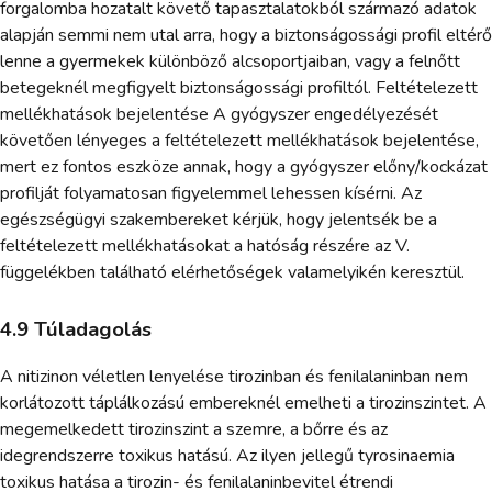
forgalomba hozatalt követő tapasztalatokból származó adatok
alapján semmi nem utal arra, hogy a biztonságossági profil eltérő
lenne a gyermekek különböző alcsoportjaiban, vagy a felnőtt
betegeknél megfigyelt biztonságossági profiltól. Feltételezett
mellékhatások bejelentése A gyógyszer engedélyezését
követően lényeges a feltételezett mellékhatások bejelentése,
mert ez fontos eszköze annak, hogy a gyógyszer előny/kockázat
profilját folyamatosan figyelemmel lehessen kísérni. Az
egészségügyi szakembereket kérjük, hogy jelentsék be a
feltételezett mellékhatásokat a hatóság részére az V.
függelékben található elérhetőségek valamelyikén keresztül.
4.9 Túladagolás
A nitizinon véletlen lenyelése tirozinban és fenilalaninban nem
korlátozott táplálkozású embereknél emelheti a tirozinszintet. A
megemelkedett tirozinszint a szemre, a bőrre és az
idegrendszerre toxikus hatású. Az ilyen jellegű tyrosinaemia
toxikus hatása a tirozin- és fenilalaninbevitel étrendi