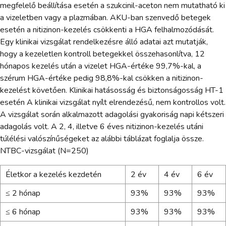
megfelelő beállítása esetén a szukcinil-aceton nem mutatható ki
a vizeletben vagy a plazmában. AKU-ban szenvedő betegek
esetén a nitizinon-kezelés csökkenti a HGA felhalmozódását.
Egy klinikai vizsgálat rendelkezésre álló adatai azt mutatják,
hogy a kezeletlen kontroll betegekkel összehasonlítva, 12
hónapos kezelés után a vizelet HGA-értéke 99,7%-kal, a
szérum HGA-értéke pedig 98,8%-kal csökken a nitizinon-
kezelést követően. Klinikai hatásosság és biztonságosság HT-1
esetén A klinikai vizsgálat nyílt elrendezésű, nem kontrollos volt.
A vizsgálat során alkalmazott adagolási gyakoriság napi kétszeri
adagolás volt. A 2, 4, illetve 6 éves nitizinon-kezelés utáni
túlélési valószínűségeket az alábbi táblázat foglalja össze.
NTBC-vizsgálat (N=250)
Életkor a kezelés kezdetén
2 év
4 év
6 év
≤ 2 hónap
93%
93%
93%
≤ 6 hónap
93%
93%
93%