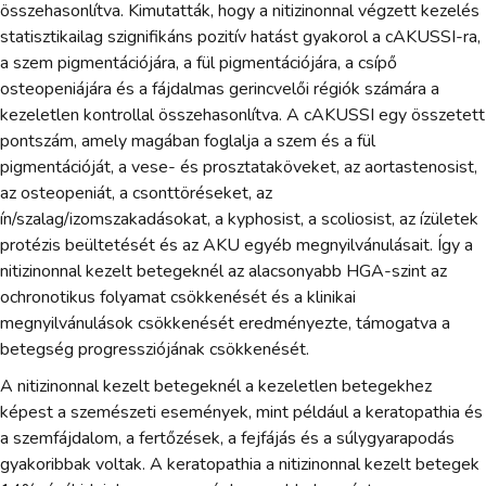
összehasonlítva. Kimutatták, hogy a nitizinonnal végzett kezelés
statisztikailag szignifikáns pozitív hatást gyakorol a cAKUSSI-ra,
a szem pigmentációjára, a fül pigmentációjára, a csípő
osteopeniájára és a fájdalmas gerincvelői régiók számára a
kezeletlen kontrollal összehasonlítva. A cAKUSSI egy összetett
pontszám, amely magában foglalja a szem és a fül
pigmentációját, a vese- és prosztataköveket, az aortastenosist,
az osteopeniát, a csonttöréseket, az
ín/szalag/izomszakadásokat, a kyphosist, a scoliosist, az ízületek
protézis beültetését és az AKU egyéb megnyilvánulásait. Így a
nitizinonnal kezelt betegeknél az alacsonyabb HGA-szint az
ochronotikus folyamat csökkenését és a klinikai
megnyilvánulások csökkenését eredményezte, támogatva a
betegség progressziójának csökkenését.
A nitizinonnal kezelt betegeknél a kezeletlen betegekhez
képest a szemészeti események, mint például a keratopathia és
a szemfájdalom, a fertőzések, a fejfájás és a súlygyarapodás
gyakoribbak voltak. A keratopathia a nitizinonnal kezelt betegek