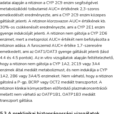
adatai alapján a nitizinon a CYP 2C9 enzim segítségével
metabolizálódó tolbutamid AUC∞ értékének 2,3-szoros
emelkedését eredményezte, ami a CYP 2C9 enzim közepes
gátlását jelenti. A nitizinon klorzoxazon AUC∞ értékének kb.
30%-os csökkenését eredményezte, ami a CYP 2E1 enzim
gyenge indukcióját jelenti. A nitizinon nem gátolja a CYP 2D6
enzimet, mert a metoprolol AUC∞ értékét nem befolyásolta a
nitizinon adása. A furoszemid AUC∞ értéke 1,7-szeresére
emelkedett, ami az OAT1/OAT3 gyenge gátlását jelenti (lásd
4.4 és 4.5 pontok). Az in vitro vizsgálatok alapján feltételezhető,
hogy a nitizinon nem gátolja a CYP 1A2, 2C19 vagy 3A4
enzimek által mediált metabolizmust, és nem indukálja a CYP
1A2, 2B6 vagy 3A4/5 enzimeket. Nem várható, hogy a nitizinon
gátolná a P-gp, BCRP vagy OCT2 mediált transzportot. A
nitizinon klinikai környezetben előforduló plazmakoncentrációi
mellett nem várható az OATP1B1, OATP1B3 mediált
transzport gátlása.
5.3 A preklinikai biztonságossági vizsgálatok