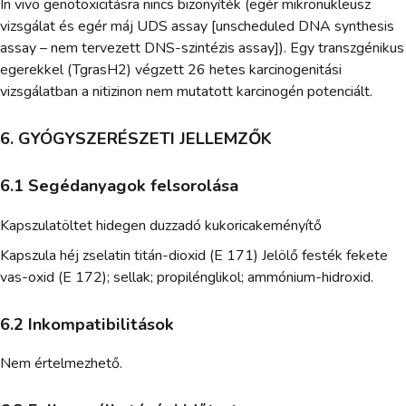
In vivo genotoxicitásra nincs bizonyíték (egér mikronukleusz
vizsgálat és egér máj UDS assay [unscheduled DNA synthesis
assay – nem tervezett DNS-szintézis assay]). Egy transzgénikus
egerekkel (TgrasH2) végzett 26 hetes karcinogenitási
vizsgálatban a nitizinon nem mutatott karcinogén potenciált.
6. GYÓGYSZERÉSZETI JELLEMZŐK
6.1 Segédanyagok felsorolása
Kapszulatöltet hidegen duzzadó kukoricakeményítő
Kapszula héj zselatin titán-dioxid (E 171) Jelölő festék fekete
vas-oxid (E 172); sellak; propilénglikol; ammónium-hidroxid.
6.2 Inkompatibilitások
Nem értelmezhető.