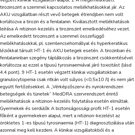
tirozinszint a szemmel kapcsolatos mellékhatásokkal jár. Az
AKU vizsgálatban részt vevő betegek étrendjben nem volt
korlátozva a tirozin és a fenilalanin. Kiválasztott mellékhatások
leírása A nitizinon-kezelés a tirozinszint emelkedéséhez vezet.
Az emelkedett tirozinszint a szemmel összefüggő
mellékhatásokkal, pl. szemlencsehomállyal és hyperkeratikus
léziókkal társult HT-1 és AKU betegek esetén. A tirozinban és
fenilalaninban szegény táplálkozás a tirozinszint csökkentésével
korlátozza az ezzel a típusú tyrosinaemiával járó toxicitást (lásd
4.4 pont). 9 HT-1 esetén végzett klinikai vizsgálatokban a
granulocytopenia csak ritkán volt súlyos (<0,5x10 /l) és nem járt
együtt fertőzésekkel. A „Vérképzőszervi és nyirokrendszeri
betegségek és tünetek” MedDRA szervrendszert érintő
mellékhatások a nitizinon-kezelés folytatása esetén elmúltak.
Gyermekek és serdülők A biztonságossági profil HT-1 esetén
főként a gyermekeken alapul, mert a nitizinon-kezelést az
örökletes 1-es típusú tyrosinaemia (HT-1) diagnosztizálása után
azonnal meg kell kezdeni. A klinikai vizsgálatokból és a