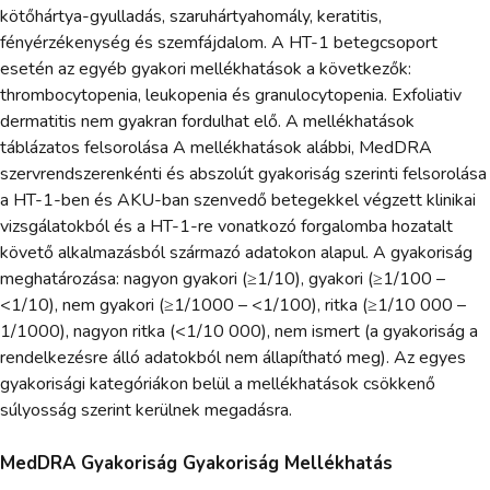
kötőhártya-gyulladás, szaruhártyahomály, keratitis,
fényérzékenység és szemfájdalom. A HT-1 betegcsoport
esetén az egyéb gyakori mellékhatások a következők:
thrombocytopenia, leukopenia és granulocytopenia. Exfoliativ
dermatitis nem gyakran fordulhat elő. A mellékhatások
táblázatos felsorolása A mellékhatások alábbi, MedDRA
szervrendszerenkénti és abszolút gyakoriság szerinti felsorolása
a HT-1-ben és AKU-ban szenvedő betegekkel végzett klinikai
vizsgálatokból és a HT-1-re vonatkozó forgalomba hozatalt
követő alkalmazásból származó adatokon alapul. A gyakoriság
meghatározása: nagyon gyakori (≥1/10), gyakori (≥1/100 –
<1/10), nem gyakori (≥1/1000 – <1/100), ritka (≥1/10 000 –
1/1000), nagyon ritka (<1/10 000), nem ismert (a gyakoriság a
rendelkezésre álló adatokból nem állapítható meg). Az egyes
gyakorisági kategóriákon belül a mellékhatások csökkenő
súlyosság szerint kerülnek megadásra.
MedDRA Gyakoriság Gyakoriság Mellékhatás