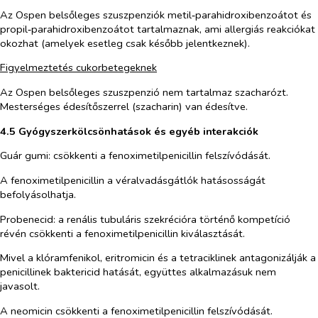
Az Ospen belsőleges szuszpenziók metil‑parahidroxibenzoátot és
propil‑parahidroxibenzoátot tartalmaznak, ami allergiás reakciókat
okozhat (amelyek esetleg csak később jelentkeznek).
Figyelmeztetés cukorbetegeknek
Az Ospen belsőleges szuszpenzió nem tartalmaz szacharózt.
Mesterséges édesítőszerrel (szacharin) van édesítve.
4.5 Gyógyszerkölcsönhatások és egyéb interakciók
Guár gumi: csökkenti a fenoximetilpenicillin felszívódását.
A fenoximetilpenicillin a véralvadásgátlók hatásosságát
befolyásolhatja.
Probenecid: a renális tubuláris szekrécióra történő kompetíció
révén csökkenti a fenoximetilpenicillin kiválasztását.
Mivel a klóramfenikol, eritromicin és a tetraciklinek antagonizálják a
penicillinek baktericid hatását, együttes alkalmazásuk nem
javasolt.
A neomicin csökkenti a fenoximetilpenicillin felszívódását.