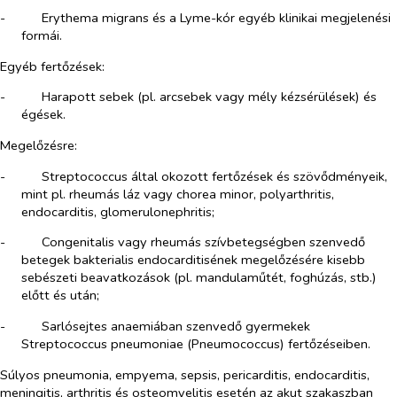
-​
Erythema migrans és a Lyme-kór egyéb klinikai megjelenési
formái.
Egyéb fertőzések:
-​
Harapott sebek (pl. arcsebek vagy mély kézsérülések) és
égések.
Megelőzésre:
-​
Streptococcus
által okozott fertőzések és szövődményeik,
mint pl. rheumás láz vagy chorea minor, polyarthritis,
endocarditis, glomerulonephritis;
-​
Congenitalis vagy rheumás szívbetegségben szenvedő
betegek bakterialis endocarditisének megelőzésére kisebb
sebészeti beavatkozások (pl. mandulaműtét, foghúzás, stb.)
előtt és után;
-​
Sarlósejtes anaemiában szenvedő gyermekek
Streptococcus pneumoniae
(Pneumococcus) fertőzéseiben.
Súlyos pneumonia, empyema, sepsis, pericarditis, endocarditis,
meningitis, arthritis és osteomyelitis esetén az akut szakaszban