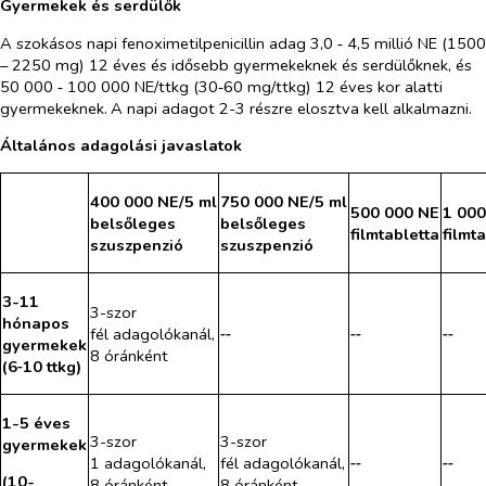
Gyermekek és serdülők
A szokásos napi fenoximetilpenicillin adag 3,0 ‑ 4,5 millió NE (1500
– 2250 mg) 12 éves és idősebb gyermekeknek és serdülőknek, és
50 000 ‑ 100 000 NE/ttkg (30‑60 mg/ttkg) 12 éves kor alatti
gyermekeknek.
A napi adagot 2-3 részre elosztva kell alkalmazni.
Általános adagolási javaslatok
400 000 NE/5 ml
750 000 NE/5 ml
500 000 NE
1 000
belsőleges
belsőleges
filmtabletta
filmt
szuszpenzió
szuszpenzió
3-11
3-szor
hónapos
fél adagolókanál,
‑‑
‑‑
‑‑
gyermekek
8 óránként
(6‑10 ttkg)
1-5 éves
3-szor
3-szor
gyermekek
1 adagolókanál,
fél adagolókanál,
‑‑
‑‑
(10-
8 óránként
8 óránként