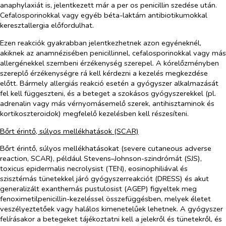
anaphylaxiát is, jelentkezett már a per os penicillin szedése után.
Cefalosporinokkal vagy egyéb béta-laktám antibiotikumokkal
keresztallergia előfordulhat.
Ezen reakciók gyakrabban jelentkezhetnek azon egyéneknél,
akiknek az anamnézisében penicillinnel, cefalosporinokkal vagy más
allergénekkel szembeni érzékenység szerepel. A kórelőzményben
szereplő érzékenységre rá kell kérdezni a kezelés megkezdése
előtt. Bármely allergiás reakció esetén a gyógyszer alkalmazását
fel kell függeszteni, és a beteget a szokásos gyógyszerekkel (pl.
adrenalin vagy más vérnyomásemelő szerek, antihisztaminok és
kortikoszteroidok) megfelelő kezelésben kell részesíteni.
Bőrt érintő, súlyos mellékhatások (SCAR)
Bőrt érintő, súlyos mellékhatásokat (
severe cutaneous adverse
reaction
, SCAR), például Stevens–Johnson-szindrómát (SJS),
toxicus epidermalis necrolysist (TEN), eosinophiliával és
szisztémás tünetekkel járó gyógyszerreakciót (DRESS) és akut
generalizált exanthemás pustulosist (AGEP) figyeltek meg
fenoximetilpenicillin-kezeléssel összefüggésben, melyek életet
veszélyeztetőek vagy halálos kimenetelűek lehetnek. A gyógyszer
felírásakor a betegeket tájékoztatni kell a jelekről és tünetekről, és