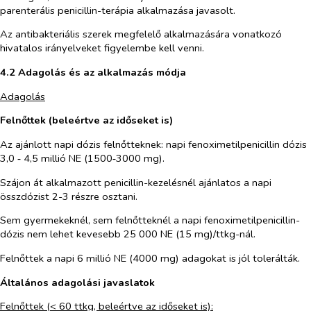
parenterális penicillin-terápia alkalmazása javasolt.
Az antibakteriális szerek megfelelő alkalmazására vonatkozó
hivatalos irányelveket figyelembe kell venni.
4.2 Adagolás és az alkalmazás módja
Adagolás
Felnőttek (beleértve az időseket is)
Az ajánlott napi dózis felnőtteknek: napi fenoximetilpenicillin dózis
3,0 ‑ 4,5 millió NE (1500‑3000 mg).
Szájon át alkalmazott penicillin-kezelésnél ajánlatos a napi
összdózist 2-3 részre osztani.
Sem gyermekeknél, sem felnőtteknél a napi fenoximetilpenicillin-
dózis nem lehet kevesebb 25 000 NE (15 mg)/ttkg-nál.
Felnőttek a napi 6 millió NE (4000 mg) adagokat is jól tolerálták.
Általános adagolási javaslatok
Felnőttek (
<
60 ttkg, beleértve az időseket is):