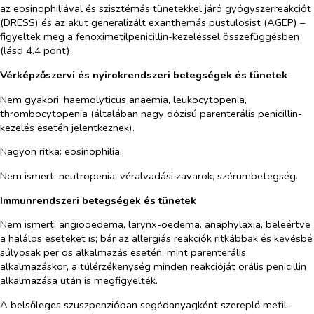
az eosinophiliával és szisztémás tünetekkel járó gyógyszerreakciót
(DRESS) és az akut generalizált exanthemás pustulosist (AGEP) –
figyeltek meg a fenoximetilpenicillin-kezeléssel összefüggésben
(lásd 4.4 pont).
Vérképzőszervi és nyirokrendszeri betegségek és tünetek
Nem gyakori: haemolyticus anaemia, leukocytopenia,
thrombocytopenia (általában nagy dózisú parenterális penicillin-
kezelés esetén jelentkeznek).
Nagyon ritka: eosinophilia.
Nem ismert: neutropenia, véralvadási zavarok, szérumbetegség.
Immunrendszeri betegségek és tünetek
Nem ismert: angiooedema, larynx-oedema, anaphylaxia, beleértve
a halálos eseteket is; bár az allergiás reakciók ritkábbak és kevésbé
súlyosak
per os
alkalmazás esetén, mint parenterális
alkalmazáskor, a túlérzékenység minden reakcióját orális penicillin
alkalmazása után is megfigyelték.
A belsőleges szuszpenzióban segédanyagként szereplő metil-