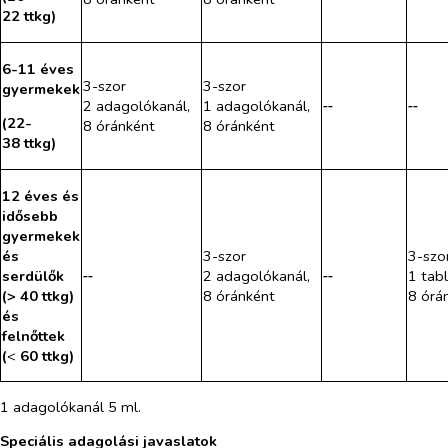
22 ttkg)
6-11 éves
3-szor
3-szor
gyermekek
2 adagolókanál,
1 adagolókanál,
‑‑
‑‑
(22-
8 óránként
8 óránként
38 ttkg)
12 éves és
idősebb
gyermekek
és
3-szor
3-szo
serdülők
‑‑
2 adagolókanál,
‑‑
1 tabl
(> 40 ttkg)
8 óránként
8 órá
és
felnőttek
(
<
60 ttkg)
1 adagolókanál 5 ml.
Speciális adagolási javaslatok