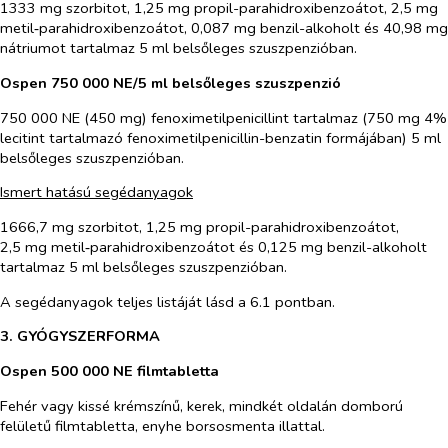
1333 mg szorbitot, 1,25 mg propil-parahidroxibenzoátot, 2,5 mg
metil‑parahidroxibenzoátot, 0,087 mg benzil-alkoholt és 40,98 mg
nátriumot tartalmaz 5 ml belsőleges szuszpenzióban.
Ospen 750 000 NE/5 ml belsőleges szuszpenzió
750 000 NE (450 mg) fenoximetilpenicillint tartalmaz (750 mg 4%
lecitint tartalmazó fenoximetilpenicillin-benzatin formájában) 5 ml
belsőleges szuszpenzióban.
Ismert hatású segédanyagok
1666,7 mg szorbitot, 1,25 mg propil-parahidroxibenzoátot,
2,5 mg metil‑parahidroxibenzoátot és 0,125 mg benzil-alkoholt
tartalmaz 5 ml belsőleges szuszpenzióban.
A segédanyagok teljes listáját lásd a 6.1 pontban.
3. GYÓGYSZERFORMA
Ospen 500 000 NE filmtabletta
Fehér vagy kissé krémszínű, kerek, mindkét oldalán domború
felületű filmtabletta, enyhe borsosmenta illattal.