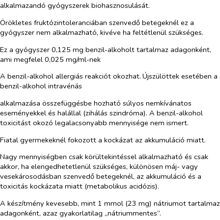
alkalmazandó gyógyszerek biohasznosulását.
Örökletes fruktózintoleranciában szenvedő betegeknél ez a
gyógyszer nem alkalmazható, kivéve ha feltétlenül szükséges.
Ez a gyógyszer 0,125 mg benzil-alkoholt tartalmaz adagonként,
ami megfelel 0,025 mg/ml-nek
A benzil-alkohol allergiás reakciót okozhat.
Újszülöttek esetében a
benzil-alkohol intravénás
alkalmazása összefüggésbe hozható súlyos nemkívánatos
eseményekkel és halállal (zihálás szindróma). A benzil-alkohol
toxicitást okozó legalacsonyabb mennyisége nem ismert.
Fiatal gyermekeknél fokozott a kockázat az akkumuláció miatt.
Nagy mennyiségben csak körültekintéssel alkalmazható és csak
akkor, ha elengedhetetlenül szükséges, különösen máj- vagy
vesekárosodásban szenvedő betegeknél, az akkumuláció és a
toxicitás kockázata miatt (metabolikus acidózis).
A készítmény kevesebb, mint 1 mmol (23 mg) nátriumot tartalmaz
adagonként, azaz gyakorlatilag „nátriummentes”.