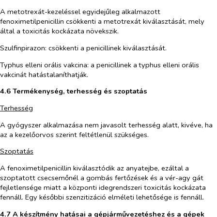
A metotrexát-kezeléssel egyidejűleg alkalmazott
fenoximetilpenicillin csökkenti a metotrexát kiválasztását, mely
által a toxicitás kockázata növekszik.
Szulfinpirazon: csökkenti a penicillinek kiválasztását.
Typhus elleni orális vakcina: a penicillinek a
typhus elleni orális
vakcinát hatástalaníthatják.
4.6 Termékenység, terhesség és szoptatás
Terhesség
A gyógyszer alkalmazása nem javasolt terhesség alatt, kivéve, ha
az a kezelőorvos szerint feltétlenül szükséges.
Szoptatás
A fenoximetilpenicillin kiválasztódik az anyatejbe, ezáltal a
szoptatott csecsemőnél a gombás fertőzések és a vér-agy gát
fejletlensége miatt a központi idegrendszeri toxicitás kockázata
fennáll. Egy későbbi szenzitizáció elméleti lehetősége is fennáll.
4.7 A készítmény hatásai a gépjárművezetéshez és a gépek