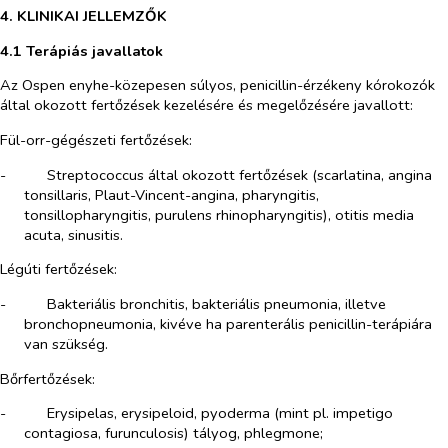
4. KLINIKAI JELLEMZŐK
4.1 Terápiás javallatok
Az Ospen enyhe-közepesen súlyos, penicillin-érzékeny kórokozók
által okozott fertőzések kezelésére és megelőzésére javallott:
Fül-orr-gégészeti fertőzések:
-​
Streptococcus
által okozott fertőzések (scarlatina, angina
tonsillaris, Plaut-Vincent-angina, pharyngitis,
tonsillopharyngitis, purulens rhinopharyngitis), otitis media
acuta, sinusitis.
Légúti fertőzések:
-​
Bakteriális bronchitis, bakteriális pneumonia, illetve
bronchopneumonia, kivéve ha parenterális penicillin-terápiára
van szükség.
Bőrfertőzések:
-​
Erysipelas, erysipeloid, pyoderma (mint pl. impetigo
contagiosa, furunculosis) tályog, phlegmone;