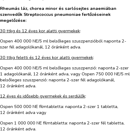
Rheumás láz, chorea minor és sarlósejtes anaemiában
szenvedők Streptococcus pneumoniae fertőzéseinek
megelőzése:
30 ttkg és 12 éves kor alatti gyermekek
:
Ospen 400 000 NE/5 ml belsőleges szuszpenzióból naponta 2-
szer fél adagolókanál, 12 óránként adva.
30 ttkg feletti és 12 éves kor alatti gyermekek
:
Ospen 400 000 NE/5 ml belsőleges szuszpenzió: naponta 2-szer
1 adagolókanál, 12 óránként adva, vagy Ospen 750 000 NE/5 ml
belsőleges szuszpenzió: naponta 2-szer fél adagolókanál,
12 óránként adva.
12 éves és idősebb gyermekek és serdülők
:
Ospen 500 000
NE filmtabletta: naponta 2-szer 1 tabletta,
12 óránként adva vagy
Ospen 1 000 000
NE filmtabletta: naponta 2-szer fél tabletta,
12 óránként adva.