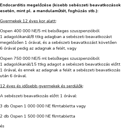
Endocarditis megelőzése (kisebb sebészeti beavatkozások
esetén, mint pl. a mandulaműtét, foghúzás stb.):
Gyermekek 12 éves kor alatt
:
Ospen 400 000 NE/5 ml belsőleges szuszpenzióból
1 adagolókanál/8 ttkg adagban a sebészeti beavatkozást
megelőzően 1 órával, és a sebészeti beavatkozást követően
6 órával pedig az adagnak a felét, vagy
Ospen 750 000 NE/5 ml belsőleges szuszpenzióból
1 adagolókanál/15 ttkg adagot a sebészeti beavatkozás előtt
1 órával, és ennek az adagnak a felét a sebészeti beavatkozás
után 6 órával.
12 éves és idősebb gyermekek és serdülők
:
A sebészeti beavatkozás előtt 1 órával:
3 db Ospen 1 000 000
NE filmtabletta vagy
2 db Ospen 1 500 000 NE filmtabletta
és