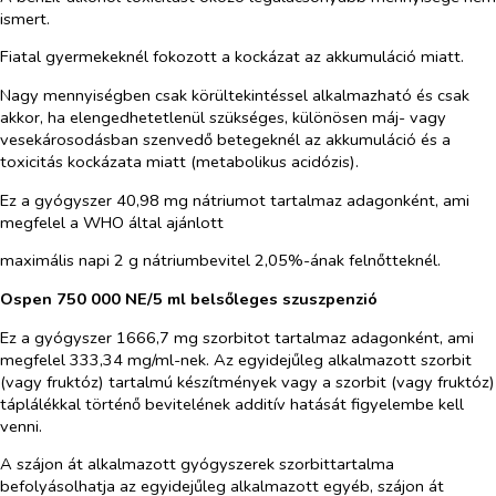
ismert.
Fiatal gyermekeknél fokozott a kockázat az akkumuláció miatt.
Nagy mennyiségben csak körültekintéssel alkalmazható és csak
akkor, ha elengedhetetlenül szükséges, különösen máj- vagy
vesekárosodásban szenvedő betegeknél az akkumuláció és a
toxicitás kockázata miatt (metabolikus acidózis).
Ez a gyógyszer 40,98 mg nátriumot tartalmaz adagonként, ami
megfelel a WHO által ajánlott
maximális napi 2 g nátriumbevitel 2,05%-ának felnőtteknél.
Ospen 750 000 NE/5 ml belsőleges szuszpenzió
Ez a gyógyszer 1666,7 mg szorbitot tartalmaz adagonként, ami
megfelel 333,34 mg/ml-nek. Az egyidejűleg alkalmazott szorbit
(vagy fruktóz) tartalmú készítmények vagy a szorbit (vagy fruktóz)
táplálékkal történő bevitelének additív hatását figyelembe kell
venni.
A szájon át alkalmazott gyógyszerek szorbittartalma
befolyásolhatja az egyidejűleg alkalmazott egyéb, szájon át