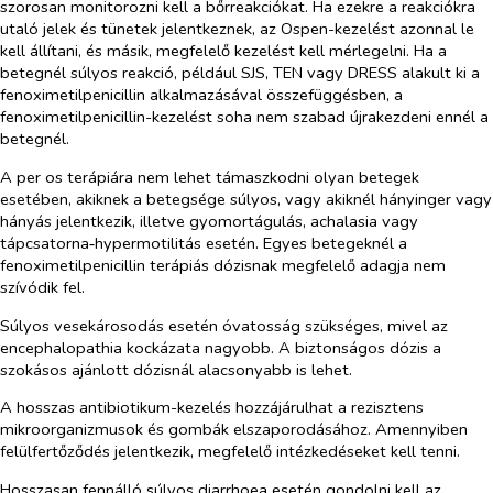
szorosan monitorozni kell a bőrreakciókat. Ha ezekre a reakciókra
utaló jelek és tünetek jelentkeznek, az Ospen-kezelést azonnal le
kell állítani, és másik, megfelelő kezelést kell mérlegelni. Ha a
betegnél súlyos reakció, például SJS, TEN vagy DRESS alakult ki a
fenoximetilpenicillin alkalmazásával összefüggésben, a
fenoximetilpenicillin-kezelést soha nem szabad újrakezdeni ennél a
betegnél.
A
per os
terápiára nem lehet támaszkodni olyan betegek
esetében, akiknek a betegsége súlyos, vagy akiknél hányinger vagy
hányás jelentkezik, illetve gyomortágulás, achalasia vagy
tápcsatorna‑hypermotilitás esetén. Egyes betegeknél a
fenoximetilpenicillin terápiás dózisnak megfelelő adagja nem
szívódik fel.
Súlyos vesekárosodás esetén óvatosság szükséges, mivel az
encephalopathia kockázata nagyobb. A biztonságos dózis a
szokásos ajánlott dózisnál alacsonyabb is lehet.
A hosszas antibiotikum-kezelés hozzájárulhat a rezisztens
mikroorganizmusok és gombák elszaporodásához. Amennyiben
felülfertőződés jelentkezik, megfelelő intézkedéseket kell tenni.
Hosszasan fennálló súlyos diarrhoea esetén gondolni kell az