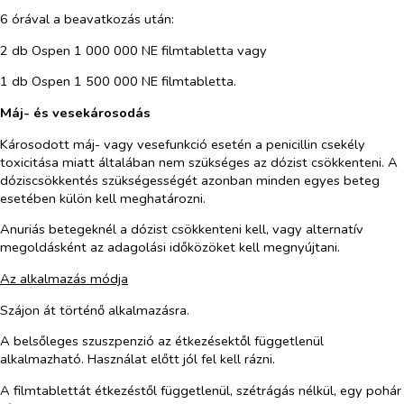
6 órával a beavatkozás után:
2 db Ospen 1 000 000
NE filmtabletta vagy
1 db Ospen 1 500 000
NE filmtabletta
.
Máj- és vesekárosodás
Károsodott máj- vagy vesefunkció esetén a penicillin csekély
toxicitása miatt általában nem szükséges az dózist csökkenteni. A
dóziscsökkentés szükségességét azonban minden egyes beteg
esetében külön kell meghatározni.
Anuriás betegeknél a dózist csökkenteni kell, vagy alternatív
megoldásként az adagolási időközöket kell megnyújtani.
Az alkalmazás módja
Szájon át történő alkalmazásra.
A belsőleges szuszpenzió az étkezésektől függetlenül
alkalmazható. Használat előtt jól fel kell rázni.
A filmtablettát étkezéstől függetlenül, szétrágás nélkül, egy pohár