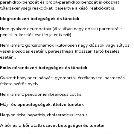
parahidroxibenzoát és propil‑parahidroxibenzoát is okozhat
túlérzékenységi reakciókat, beleértve a késői reakciókat is.
Idegrendszeri betegségek és tünetek
Nem gyakori: neuropathia (általában nagy dózisú parenterális
penicillin-kezelés esetén jelentkezik).
Nem ismert: görcsrohamok (különösen nagy dózisok vagy súlyos
vesekárosodás esetén), paraesthesia (hosszan tartó kezelés
esetén).
Emésztőrendszeri betegségek és tünetek
Gyakori: hányinger, hányás, gyomortáji érzékenység, hasmenés,
fekete szőrös nyelv.
Nem ismert: pseudomembranosus colitis.
Máj- és epebetegségek, illetve tünetek
Nagyon ritka: hepatitis, cholestaticus icterus.
A bőr és a bőr alatti szövet betegségei és tünetei