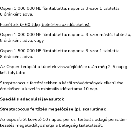
Ospen 1 000 000
NE filmtabletta: naponta 3-szor 1 tabletta,
8 óránként adva.
Felnőttek (
>
60 ttkg, beleértve az időseket is):
Ospen 1 000 000
NE filmtabletta: naponta 3-szor másfél tabletta,
8 óránként adva, vagy
Ospen 1 500 000
NE filmtabletta: naponta 3-szor 1 tabletta,
8 óránként adva.
Az Ospen-terápiát a tünetek visszafejlődése után még 2-5 napig
kell folytatni.
Streptococcus
fertőzésekben a késői szövődmények elkerülése
érdekében a kezelés minimális időtartama 10 nap.
Speciális adagolási javaslatok
Streptococcus fertőzés megelőzése (pl. scarlatina):
Az expozíciót követő 10 napos,
per os
, terápiás adagú penicillin-
kezelés megakadályozhatja a betegség kialakulását.