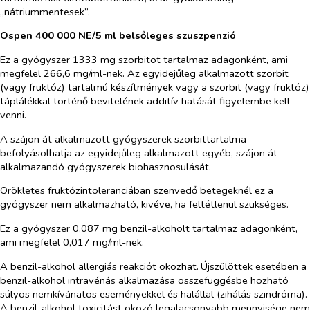
„nátriummentesek”.
Ospen 400 000 NE/5 ml belsőleges szuszpenzió
Ez a gyógyszer 1333 mg szorbitot tartalmaz adagonként, ami
megfelel 266,6 mg/ml-nek. Az egyidejűleg alkalmazott szorbit
(vagy fruktóz) tartalmú készítmények vagy a szorbit (vagy fruktóz)
táplálékkal történő bevitelének additív hatását figyelembe kell
venni.
A szájon át alkalmazott gyógyszerek szorbittartalma
befolyásolhatja az egyidejűleg alkalmazott egyéb, szájon át
alkalmazandó gyógyszerek biohasznosulását.
Örökletes fruktózintoleranciában szenvedő betegeknél ez a
gyógyszer nem alkalmazható, kivéve, ha feltétlenül szükséges.
Ez a gyógyszer 0,087 mg benzil-alkoholt tartalmaz adagonként,
ami megfelel 0,017 mg/ml-nek.
A benzil-alkohol allergiás reakciót okozhat.
Újszülöttek esetében a
benzil-alkohol intravénás alkalmazása összefüggésbe hozható
súlyos nemkívánatos eseményekkel és halállal (zihálás szindróma).
A benzil-alkohol toxicitást okozó legalacsonyabb mennyisége nem