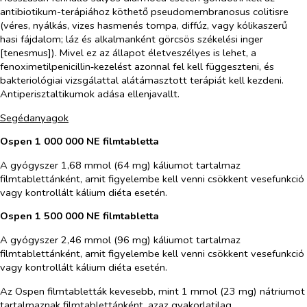
antibiotikum-terápiához köthető pseudomembranosus colitisre
(véres, nyálkás, vizes hasmenés tompa, diffúz, vagy kólikaszerű
hasi fájdalom; láz és alkalmanként görcsös székelési inger
[tenesmus]). Mivel ez az állapot életveszélyes is lehet, a
fenoximetilpenicillin‑kezelést azonnal fel kell függeszteni, és
bakteriológiai vizsgálattal alátámasztott terápiát kell kezdeni.
Antiperisztaltikumok adása ellenjavallt.
Segédanyagok
Ospen 1 000 000 NE filmtabletta
A gyógyszer 1,68 mmol (64 mg) káliumot tartalmaz
filmtablettánként, amit figyelembe kell venni csökkent vesefunkció
vagy kontrollált kálium diéta esetén.
Ospen 1 500 000 NE filmtabletta
A gyógyszer 2,46 mmol (96 mg) káliumot tartalmaz
filmtablettánként, amit figyelembe kell venni csökkent vesefunkció
vagy kontrollált kálium diéta esetén.
Az Ospen filmtabletták kevesebb, mint 1 mmol (23 mg) nátriumot
tartalmaznak filmtablettánként, azaz gyakorlatilag