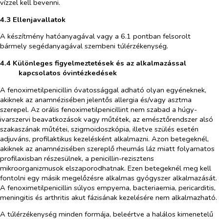
vízzel kell bevenni.
4.3 Ellenjavallatok
A készítmény hatóanyagával vagy a 6.1 pontban felsorolt
bármely segédanyagával szembeni túlérzékenység.
4.4 Különleges figyelmeztetések és az alkalmazással
kapcsolatos óvintézkedések
A fenoximetilpenicillin óvatossággal adható olyan egyéneknek,
akiknek az anamnézisében jelentős allergia és/vagy asztma
szerepel. Az orális fenoximetilpenicillint nem szabad a húgy-
ivarszervi beavatkozások vagy műtétek, az emésztőrendszer alsó
szakaszának műtétei, szigmoidoszkópia, illetve szülés esetén
adjuváns, profilaktikus kezelésként alkalmazni. Azon betegeknél,
akiknek az anamnézisében szereplő rheumás láz miatt folyamatos
profilaxisban részesülnek, a penicillin-rezisztens
mikroorganizmusok elszaporodhatnak. Ezen betegeknél meg kell
fontolni egy másik megelőzésre alkalmas gyógyszer alkalmazását.
A fenoximetilpenicillin súlyos empyema, bacteriaemia, pericarditis,
meningitis és arthritis akut fázisának kezelésére nem alkalmazható.
A túlérzékenység minden formája, beleértve a halálos kimenetelű