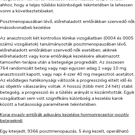
ahhoz, hogy a teljes túlélési különbségek tekintetében le lehessen
vonni a következtetéseket.
Posztmenopauzában lévő, előrehaladott emlőrákban szenvedő nők
másodvonalbeli kezelése
Az anasztrozolt két kontrollos klinikai vizsgálatban (0004 és 0005
számú vizsgálatok) tanulmányozták posztmenopauzában lévő,
előrehaladott emlőrákban szenvedő nők esetében, akiknek
előrehaladott vagy korai emlőrákjuk kezelésére alkalmazott
tamoxifen-terápia után a betegsége progrediált. Az összesen
764 randomizált beteg vagy napi egyszeri adag 1 vagy 10 mg
anasztrozolt kapott, vagy napi 4-szer 40 mg megesztrol-acetátot.
Az elsődleges hatékonysági változók a progresszióig eltelt idő és
az objektív válaszarány voltak. A hosszú (több mint 24 hét) stabil
betegség, a progresszió és a túlélés arányát is kiszámították. Egyik
vizsgálatban sem volt szignifikáns különbség a kezelési karok
között a hatásossági paraméterek tekintetében.
Korai invazív emlőrák adjuváns kezelése hormonreceptor-pozitív
betegeknél
Egy kiterjedt, 9366 posztmenopauzás, 5 évig kezelt, operálható