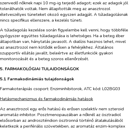
szenvedő nőknek napi 10 mg-ig terjedő adagot; ezek az adagok jól
tolerálhatók voltak. Nem állapították meg az anasztrozol
életveszélyes tüneteket okozó egyszeri adagját. A túladagolásnak
nincs specifikus ellenszere, a kezelés tüneti.
A túladagolás kezelése során figyelembe kell venni, hogy többféle
gyógyszer együttes túladagolása is lehetséges. Ha a beteg éber
állapotban van, hánytatás javasolt. A dialízis hasznos lehet, mivel
az anasztrozol nem kötődik erősen a fehérjékhez. Általános
szupportív ellátás javallt, beleértve az életfunkciók gyakori
monitorozását és a beteg szoros ellenőrzését.
5. FARMAKOLÓGIAI TULAJDONSÁGOK
5.1 Farmakodinámiás tulajdonságok
Farmakoterápiás csoport: Enziminhibitorok, ATC kód: L02BG03
Hatásmechanizmus és farmakodinámiás hatások
Az anasztrozol egy erős hatású és erősen szelektív nem szteroid
aromatáz-inhibitor. Posztmenopauzában a nőknél az ösztradiol
elsősorban az androszténdion ösztronná történő átalakulásából
keletkezik a perifériális szövetekben, az aromatáz enzim-komplex