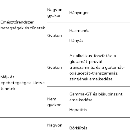
Nagyon
Hányinger
gyakori
Emésztőrendszeri
betegségek és tünetek
Hasmenés
Gyakori
Hányás
Az alkalikus-foszfatáz, a
glutamát-piruvát-
Gyakori
transzamináz és a glutamát-
oxálacetát-transzamináz
Máj- és
szintjének emelkedése
epebetegségek, illetve
tünetek
Gamma-GT és bilirubinszint
Nem
emelkedése
gyakori
Hepatitis
Nagyon
Bőrkiütés