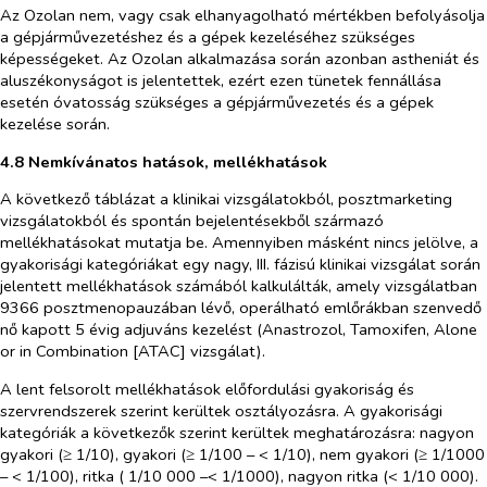
Az Ozolan nem, vagy csak elhanyagolható mértékben befolyásolja
a gépjárművezetéshez és a gépek kezeléséhez szükséges
képességeket. Az Ozolan alkalmazása során azonban astheniát és
aluszékonyságot is jelentettek, ezért ezen tünetek fennállása
esetén óvatosság szükséges a gépjárművezetés és a gépek
kezelése során.
4.8
Nemkívánatos hatások, mellékhatások
A következő táblázat a klinikai vizsgálatokból, posztmarketing
vizsgálatokból és spontán bejelentésekből származó
mellékhatásokat mutatja be. Amennyiben másként nincs jelölve, a
gyakorisági kategóriákat egy nagy, III. fázisú klinikai vizsgálat során
jelentett mellékhatások számából kalkulálták, amely vizsgálatban
9366 posztmenopauzában lévő, operálható emlőrákban szenvedő
nő kapott 5 évig adjuváns kezelést (Anastrozol, Tamoxifen, Alone
or in Combination [ATAC] vizsgálat).
A lent felsorolt mellékhatások előfordulási gyakoriság és
szervrendszerek szerint kerültek osztályozásra. A gyakorisági
kategóriák a következők szerint kerültek meghatározásra: nagyon
gyakori (≥ 1/10), gyakori (≥ 1/100 – < 1/10), nem gyakori (≥ 1/1000
– < 1/100), ritka ( 1/10 000 –< 1/1000), nagyon ritka (< 1/10 000).