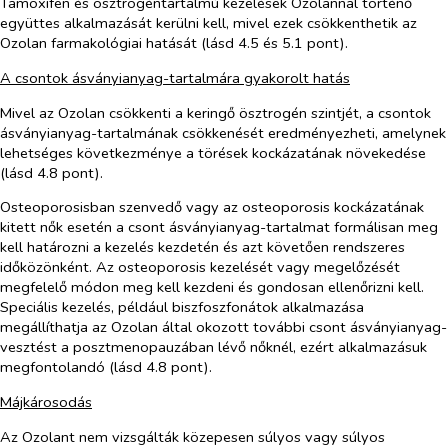
Tamoxifen és ösztrogéntartalmú kezelések Ozolannal történő
együttes alkalmazását kerülni kell, mivel ezek csökkenthetik az
Ozolan farmakológiai hatását (lásd 4.5 és 5.1 pont).
A csontok ásványianyag-tartalmára gyakorolt hatás
Mivel az Ozolan csökkenti a keringő ösztrogén szintjét, a csontok
ásványianyag-tartalmának csökkenését eredményezheti, amelynek
lehetséges következménye a törések kockázatának növekedése
(lásd 4.8 pont).
Osteoporosisban szenvedő vagy az osteoporosis kockázatának
kitett nők esetén a csont ásványianyag-tartalmat formálisan meg
kell határozni a kezelés kezdetén és azt követően rendszeres
időközönként. Az
osteoporosis
kezelését vagy
megelőzés
ét
megfelelő módon
meg kell kezdeni és gondosan ellenőrizni kell.
Speciális kezelés, például biszfoszfonátok alkalmazása
megállíthatja az Ozolan által okozott további csont ásványianyag-
vesztést a posztmenopauzában lévő nőknél, ezért alkalmazásuk
megfontolandó (lásd 4.8 pont).
Májkárosodás
Az Ozolant nem vizsgálták közepesen súlyos vagy súlyos