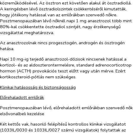
közreműködésével. Az ösztron ezt követően alakul át ösztradiollá.
A keringésben lévő ösztradiolszintek csökkentéséről
kimutat
ták,
hogy
jótékony hatás
sal van az emlőrákban szenvedő nőkre.
Posztmenopauzában lévő nőknél napi 1 mg anasztrozol több mint
80%-kal csökkentette ösztradiol szintjét, nagy érzékenységű
vizsgálattal meghatározva.
Az anasztrozolnak nincs progesztogén, androgén és ösztrogén
hatása.
Napi 10 mg-ig terjedő anasztrozol-dózisok nincsenek hatással a
kortizol- és az aldoszterontermelésre, standard adrenocorticotrop
hormon (ACTH) provokációs teszt előtt vagy után mérve. Ezért
kortikoszteroid-pótlás nem szükséges.
Klinikai hatásosság és biztonságosság
Előrehaladott emlőrák
Posztmenopauzában lévő, előrehaladott emlőrákban szenvedő nők
elsővonalbeli kezelése
Két kettős vak, hasonló felépítésű kontrollos klinikai vizsgálatot
(1033IL/0030 és 1033IL/0027 számú vizsgálatok) folytattak az