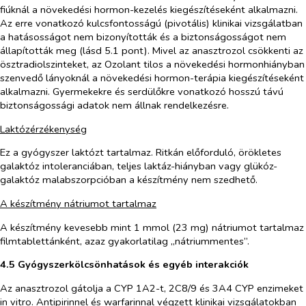
fiúknál a növekedési hormon-kezelés kiegészítéseként alkalmazni.
Az erre vonatkozó kulcsfontosságú (pivotális) klinikai vizsgálatban
a hatásosságot nem bizonyították és a biztonságosságot nem
állapították meg (lásd 5.1 pont). Mivel az anasztrozol csökkenti az
ösztradiolszinteket, az Ozolant tilos a növekedési hormonhiányban
szenvedő lányoknál a növekedési hormon-terápia kiegészítéseként
alkalmazni. Gyermekekre és serdülőkre vonatkozó hosszú távú
biztonságossági adatok nem állnak rendelkezésre.
Laktózérzékenység
Ez a gyógyszer laktózt tartalmaz. Ritkán előforduló, örökletes
galaktóz intoleranciában, teljes laktáz-hiányban vagy glükóz-
galaktóz malabszorpcióban a készítmény nem szedhető.
A készítmény nátriumot tartalmaz
A készítmény kevesebb mint 1 mmol (23 mg) nátriumot tartalmaz
filmtablettánként, azaz gyakorlatilag „nátriummentes”.
4.5
Gyógyszerkölcsönhatások és egyéb interakciók
Az anasztrozol gátolja a CYP 1A2-t, 2C8/9 és 3A4 CYP enzimeket
in vitro
. Antipirinnel és warfarinnal végzett klinikai vizsgálatokban