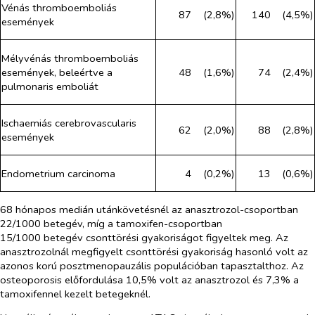
Vénás thromboemboliás
87
(2,8%)
140
(4,5%)
események
Mélyvénás thromboemboliás
események, beleértve a
48
(1,6%)
74
(2,4%)
pulmonaris emboliát
Ischaemiás cerebrovascularis
62
(2,0%)
88
(2,8%)
események
Endometrium carcinoma
4
(0,2%)
13
(0,6%)
68 hónapos medián utánkövetésnél az anasztrozol-csoportban
22/1000 betegév, míg a tamoxifen-csoportban
15/1000 betegév csonttörési gyakoriságot figyeltek meg. Az
anasztrozolnál megfigyelt csonttörési gyakoriság hasonló volt az
azonos korú posztmenopauzális populációban tapasztalthoz. Az
osteoporosis előfordulása 10,5% volt az anasztrozol és 7,3% a
tamoxifennel kezelt betegeknél.