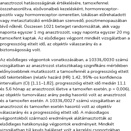
anasztrozol hatásosságának értékelésére, tamoxifennel
összehasonlítva, elsővonalbeli kezelésként, hormonreceptor-
pozitív vagy hormonreceptor-ismeretlen, lokálisan előrehaladott
vagy metasztatizáló emlőrákban szenvedő, posztmenopauzában
lévő nőknél. Összesen 1021 beteget randomizáltak, akik vagy
naponta egyszer 1 mg anasztrozolt, vagy naponta egyszer 20 mg
tamoxifent kaptak. Az elsődleges végpont mindkét vizsgálatban a
progresszióig eltelt idő, az objektív válaszarány és a
biztonságosság volt.
Az elsődleges végpontok vonatkozásában, a 1033IL/0030 számú
vizsgálatban az anasztrozol statisztikailag szignifikáns mértékben
előnyösebbnek mutatkozott a tamoxifennél a progresszióig eltelt
idő tekintetében (relatív hazárd (HR) 1,42, 95%-os konfidencia
intervallum (CI) [1,11–1,82], progresszióig eltelt idő medián 11,1
és 5,6 hónap az anasztrozol illetve a tamoxifen esetén, p = 0,006),
az objektív tumorválasz arány pedig hasonló volt az anasztrozol
és a tamoxifen esetén. A 1033IL/0027 számú vizsgálatban az
anasztrozol és tamoxifen esetén hasonló volt az objektív
válaszarány és a progresszióig eltelt idő. A másodlagos
végpontokból származó eredmények alátámasztották az
elsődleges hatékonysági végpontok eredményeit. Mindkét
vizsgálatban túl kevés haláleset volt a kezelési csoportokban