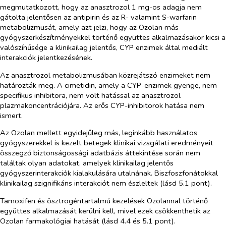
megmutatkozott, hogy
az anasztrozol 1 mg-os adagja nem
gátolta jelentősen az antipirin és az R- valamint S-warfarin
metabolizmusát, amely azt jelzi, hogy az Ozolan más
gyógyszerkészítményekkel történő együttes alkalmazásakor kicsi a
valószínűsége a klinikailag jelentős, CYP enzimek által mediált
interakciók jelentkezésének.
Az anasztrozol metabolizmusában közrejátszó enzimeket nem
határozták meg. A cimetidin, amely a CYP-enzimek gyenge, nem
specifikus inhibitora, nem volt hatással az anasztrozol
plazmakoncentrációjára. Az erős CYP-inhibitorok hatása nem
ismert.
Az Ozolan mellett egyidejűleg más, leginkább használatos
gyógyszerekkel is kezelt betegek klinikai vizsgálati eredményeit
összegző biztonságossági adatbázis áttekintése során nem
találtak olyan adatokat, amelyek klinikailag jelentős
gyógyszerinterakciók kialakulására utalnának. Biszfoszfonátokkal
klinikailag szignifikáns interakciót nem észleltek (lásd 5.1 pont).
Tamoxifen és ösztrogéntartalmú kezelések Ozolannal történő
együttes alkalmazását kerülni kell, mivel ezek csökkenthetik az
Ozolan farmakológiai hatását (lásd 4.4 és 5.1 pont).