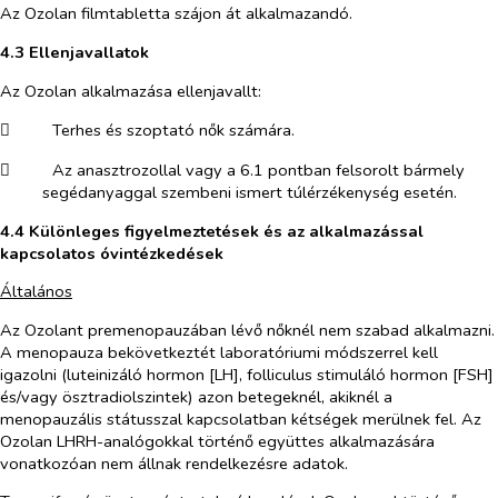
Az Ozolan filmtabletta szájon át alkalmazandó.
4.3
Ellenjavallatok
Az Ozolan alkalmazása ellenjavallt:
​
Terhes és szoptató nők számára.
​
Az anasztrozollal vagy a 6.1 pontban felsorolt bármely
segédanyaggal szembeni ismert túlérzékenység esetén.
4.4
Különleges figyelmeztetések és az alkalmazással
kapcsolatos óvintézkedések
Általános
Az Ozolant premenopauzában lévő nőknél nem szabad alkalmazni.
A menopauza bekövetkeztét laboratóriumi módszerrel kell
igazolni (luteinizáló hormon [LH], folliculus stimuláló hormon [FSH]
és/vagy ösztradiolszintek) azon betegeknél, akiknél a
menopauzális státusszal kapcsolatban kétségek merülnek fel. Az
Ozolan LHRH-analógokkal történő együttes alkalmazására
vonatkozóan nem állnak rendelkezésre adatok.