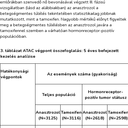
emlőrákban szenvedő nő bevonásával végzett III. fázisú
vizsgálatban (lásd az alábbiakban) az anasztrozol a
betegségmentes túlélés tekintetében statisztikailag jobbnak
mutatkozott, mint a tamoxifen. Nagyobb mértékű előnyt figyeltek
meg a betegségmentes túlélésben az anasztrozol javára a
tamoxifennel szemben a várhatóan hormonreceptor-pozitív
populációban.
3. táblázat ATAC végpont összefoglalás: 5 éves befejezett
kezelés analízise
Hatékonysági
Az események száma (gyakoriság)
végpontok
Hormonreceptor-
Teljes populáció
pozitív tumor státusz
Anasztrozol
Tamoxifen
Anasztrozol
Tamoxife
(N=3125)
(N=3116)
(N=2618)
(N=2598)