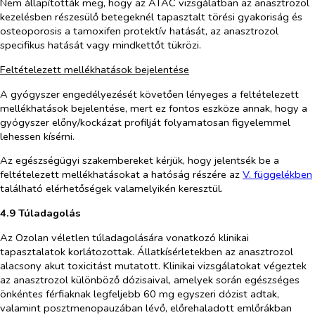
Nem állapították meg, hogy az ATAC vizsgálatban az anasztrozol
kezelésben részesülő betegeknél tapasztalt törési gyakoriság és
osteoporosis a tamoxifen protektív hatását, az anasztrozol
specifikus hatását vagy mindkettőt tükrözi.
Feltételezett mellékhatások bejelentése
A gyógyszer engedélyezését követően lényeges a feltételezett
mellékhatások bejelentése, mert ez fontos eszköze annak, hogy a
gyógyszer előny/kockázat profilját folyamatosan figyelemmel
lehessen kísérni.
Az egészségügyi szakembereket kérjük, hogy jelentsék be a
feltételezett mellékhatásokat a hatóság részére az
V. füg
g
elékben
található elérhetőségek valamelyikén keresztül.
4.9
Túladagolás
Az Ozolan véletlen túladagolására
vonatkozó klinikai
tapasztalatok korlátozottak. Állatkísérletekben az anasztrozol
alacsony akut toxicitást mutatott. Klinikai vizsgálatokat végeztek
az anasztrozol különböző dózisaival, amelyek során egészséges
önkéntes férfiaknak legfeljebb 60 mg egyszeri dózist adtak,
valamint posztmenopauzában lévő, előrehaladott emlőrákban