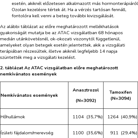
esetén, akiknél előzetesen alkalmazott más hormonterápiáról
Ozolan kezelésre tértek át. Ha a vérzés tartósan fennáll,
fontolóra kell venni a beteg további kivizsgálását.
Az alábbi táblázat az előre meghatározott mellékhatások
gyakoriságát mutatja be az ATAC vizsgálatban 68 hónapos
medián utánkövetésnél, ok-okozati viszonytól függetlenül,
amelyeket olyan betegek esetén jelentettek, akik a vizsgálati
terápiában részesültek, illetve akiknél legfeljebb 14 napja
szüntették meg a vizsgálati kezelést.
2. táblázat Az ATAC vizsgálatban előre meghatározott
nemkívánatos események
Anasztrozol
Tamoxifen
Nemkívánatos események
(N=3094)
(N=3092)
Hőhullámok
1104
(35,7%)
1264
(40,9%)
Ízületi fájdalom/merevség
1100
(35,6%)
911
(29,4%)