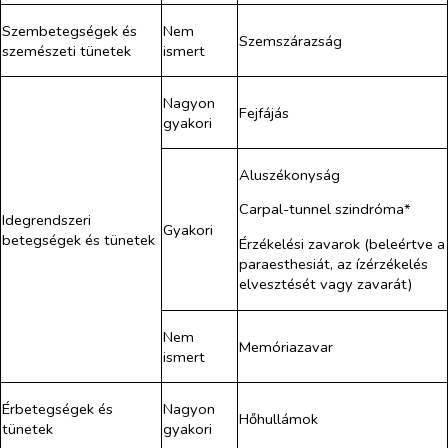
Szembetegségek és
Nem
Szemszárazság
szemészeti tünetek
ismert
Nagyon
Fejfájás
gyakori
Aluszékonyság
Carpal-tunnel szindróma*
Idegrendszeri
Gyakori
betegségek és tünetek
Érzékelési zavarok (beleértve a
paraesthesiát, az ízérzékelés
elvesztését vagy zavarát)
Nem
Memóriazavar
ismert
Érbetegségek és
Nagyon
Hőhullámok
tünetek
gyakori