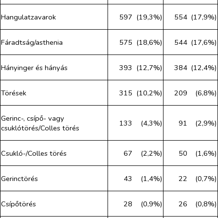
Hangulatzavarok
597
(19,3%)
554
(17,9%)
Fáradtság/asthenia
575
(18,6%)
544
(17,6%)
Hányinger és hányás
393
(12,7%)
384
(12,4%)
Törések
315
(10,2%)
209
(6,8%)
Gerinc-, csípő- vagy
133
(4,3%)
91
(2,9%)
csuklótörés/Colles törés
Csukló-/Colles törés
67
(2,2%)
50
(1,6%)
Gerinctörés
43
(1,4%)
22
(0,7%)
Csípőtörés
28
(0,9%)
26
(0,8%)