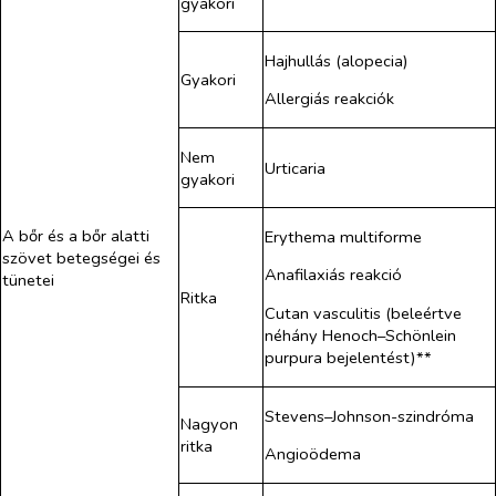
gyakori
Hajhullás (alopecia)
Gyakori
Allergiás reakciók
Nem
Urticaria
gyakori
A bőr és a bőr alatti
Erythema multiforme
szövet betegségei és
Anafilaxiás reakció
tünetei
Ritka
Cutan vasculitis (beleértve
néhány Henoch–Schönlein
purpura bejelentést)**
Stevens–Johnson-szindróma
Nagyon
ritka
Angioödema