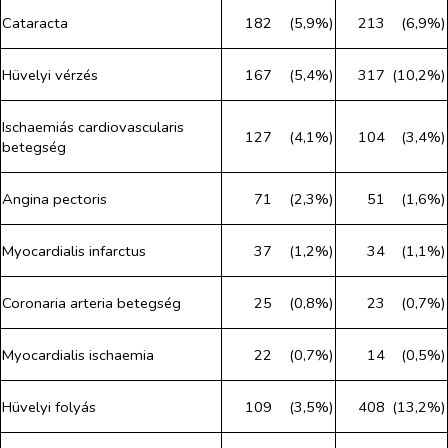
Cataracta
182
(5,9%)
213
(6,9%)
Hüvelyi vérzés
167
(5,4%)
317
(10,2%)
Ischaemiás cardiovascularis
127
(4,1%)
104
(3,4%)
betegség
Angina pectoris
71
(2,3%)
51
(1,6%)
Myocardialis infarctus
37
(1,2%)
34
(1,1%)
Coronaria arteria betegség
25
(0,8%)
23
(0,7%)
Myocardialis ischaemia
22
(0,7%)
14
(0,5%)
Hüvelyi folyás
109
(3,5%)
408
(13,2%)