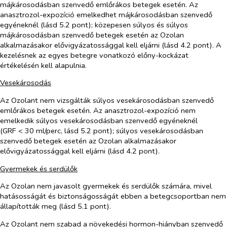
májkárosodásban szenvedő emlőrákos betegek esetén. Az
anasztrozol-expozíció emelkedhet májkárosodásban szenvedő
egyéneknél (lásd 5.2 pont); közepesen súlyos és súlyos
májkárosodásban szenvedő betegek esetén az Ozolan
alkalmazásakor elővigyázatossággal kell eljárni (lásd 4.2 pont). A
kezelésnek az egyes betegre vonatkozó előny-kockázat
értékelésén kell alapulnia.
Vesekárosodás
Az Ozolant nem vizsgálták súlyos vesekárosodásban szenvedő
emlőrákos betegek esetén. Az anasztrozol-expozíció nem
emelkedik súlyos vesekárosodásban szenvedő egyéneknél
(GRF < 30 ml/perc, lásd 5.2 pont); súlyos vesekárosodásban
szenvedő betegek esetén az Ozolan alkalmazásakor
elővigyázatossággal kell eljárni (lásd 4.2 pont).
Gyermekek és serdülők
Az Ozolan nem javasolt gyermekek és serdülők számára, mivel
hatásosságát és biztonságosságát ebben a betegcsoportban nem
állapították meg (lásd 5.1 pont).
Az Ozolant nem szabad a növekedési hormon-hiányban szenvedő