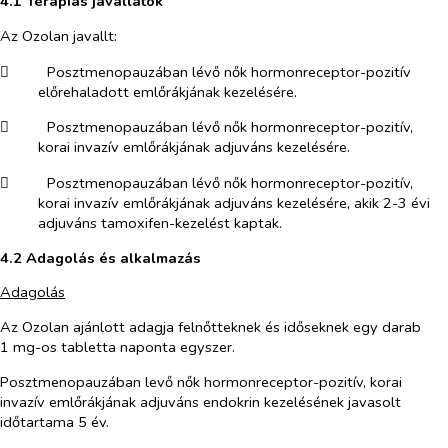
4.1
Terápiás javallatok
Az Ozolan javallt:
​
Posztmenopauzában lévő nők hormonreceptor-pozitív
előrehaladott emlőrákjának kezelésére.
​
Posztmenopauzában lévő nők hormonreceptor-pozitív,
korai invazív emlőrákjának adjuváns kezelésére.
​
Posztmenopauzában lévő nők hormonreceptor-pozitív,
korai invazív emlőrákjának adjuváns kezelésére, akik 2-3 évi
adjuváns tamoxifen-kezelést kaptak.
4.2 Adagolás és alkalmazás
Adagolás
Az Ozolan ajánlott adagja felnőtteknek és időseknek egy darab
1 mg-os tabletta naponta egyszer.
Posztmenopauzában levő nők hormonreceptor-pozitív, korai
invazív emlőrákjának adjuváns endokrin kezelésének javasolt
időtartama 5 év.