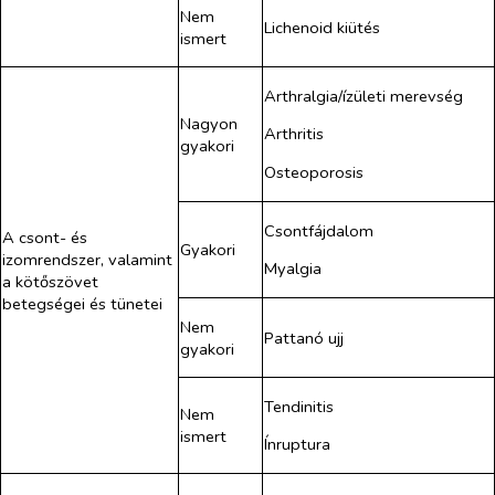
Nem
Lichenoid kiütés
ismert
Arthralgia/ízületi merevség
Nagyon
Arthritis
gyakori
Osteoporosis
Csontfájdalom
A csont- és
Gyakori
izomrendszer, valamint
Myalgia
a kötőszövet
betegségei és tünetei
Nem
Pattanó ujj
gyakori
Tendinitis
Nem
ismert
Ínruptura