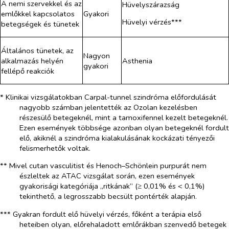
A nemi szervekkel és az
Hüvelyszárazság
emlőkkel kapcsolatos
Gyakori
Hüvelyi vérzés***
betegségek és tünetek
Általános tünetek, az
Nagyon
alkalmazás helyén
Asthenia
gyakori
fellépő reakciók
* Klinikai vizsgálatokban Carpal-tunnel szindróma előfordulását
nagyobb számban jelentették az Ozolan kezelésben
részesülő betegeknél, mint a tamoxifennel kezelt betegeknél.
Ezen események többsége azonban olyan betegeknél fordult
elő, akiknél a szindróma kialakulásának kockázati tényezői
felismerhetők voltak.
** Mivel cutan vasculitist és Henoch–Schönlein purpurát nem
észleltek az ATAC vizsgálat során, ezen események
gyakorisági kategóriája „ritkának” (≥ 0,01% és < 0,1%)
tekinthető, a legrosszabb becsült pontérték alapján.
*** Gyakran fordult elő hüvelyi vérzés, főként a terápia első
heteiben olyan, előrehaladott emlőrákban szenvedő betegek