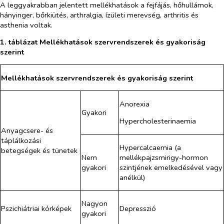
A leggyakrabban jelentett mellékhatások a fejfájás, hőhullámok,
hányinger, bőrkiütés, arthralgia, ízületi merevség, arthritis és
asthenia voltak.
1. táblázat Mellékhatások szervrendszerek és gyakoriság
szerint
Mellékhatások szervrendszerek és gyakoriság szerint
Anorexia
Gyakori
Hypercholesterinaemia
Anyagcsere- és
táplálkozási
Hypercalcaemia (a
betegségek és tünetek
Nem
mellékpajzsmirigy-hormon
gyakori
szintjének emelkedésével vagy
anélkül)
Nagyon
Pszichiátriai kórképek
Depresszió
gyakori