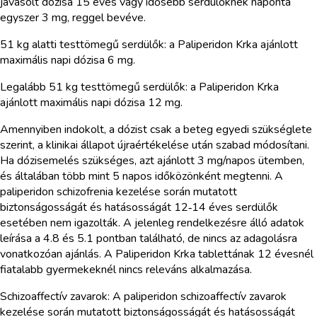
javasolt dózisa 15 éves vagy idősebb serdülőknek naponta
egyszer 3 mg, reggel bevéve.
51 kg alatti testtömegű serdülők: a Paliperidon Krka ajánlott
maximális napi dózisa 6 mg.
Legalább 51 kg testtömegű serdülők: a Paliperidon Krka
ajánlott maximális napi dózisa 12 mg.
Amennyiben indokolt, a dózist csak a beteg egyedi szükséglete
szerint, a klinikai állapot újraértékelése után szabad módosítani.
Ha dózisemelés szükséges, azt ajánlott 3 mg/napos ütemben,
és általában több mint 5 napos időközönként megtenni. A
paliperidon schizofrenia kezelése során mutatott
biztonságosságát és hatásosságát 12‑14 éves serdülők
esetében nem igazolták. A jelenleg rendelkezésre álló adatok
leírása a 4.8 és 5.1 pontban található, de nincs az adagolásra
vonatkozóan ajánlás. A Paliperidon Krka tablettának 12 évesnél
fiatalabb gyermekeknél nincs releváns alkalmazása.
Schizoaffectív zavarok: A paliperidon schizoaffectív zavarok
kezelése során mutatott biztonságosságát és hatásosságát