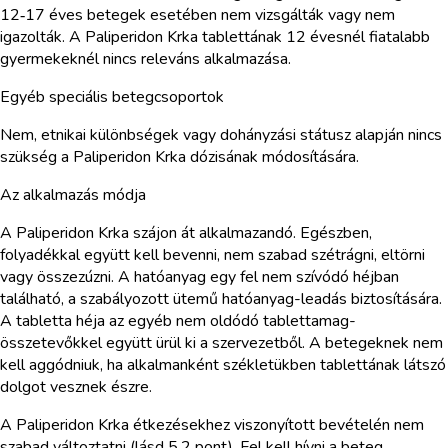
12‑17 éves betegek esetében nem vizsgálták vagy nem
igazolták. A Paliperidon Krka tablettának 12 évesnél fiatalabb
gyermekeknél nincs releváns alkalmazása.
Egyéb speciális betegcsoportok
Nem, etnikai különbségek vagy dohányzási státusz alapján nincs
szükség a Paliperidon Krka dózisának módosítására.
Az alkalmazás módja
A Paliperidon Krka szájon át alkalmazandó. Egészben,
folyadékkal együtt kell bevenni, nem szabad szétrágni, eltörni
vagy összezúzni. A hatóanyag egy fel nem szívódó héjban
található, a szabályozott ütemű hatóanyag-leadás biztosítására.
A tabletta héja az egyéb nem oldódó tablettamag-
összetevőkkel együtt ürül ki a szervezetből. A betegeknek nem
kell aggódniuk, ha alkalmanként székletükben tablettának látszó
dolgot vesznek észre.
A Paliperidon Krka étkezésekhez viszonyított bevételén nem
szabad változtatni (lásd 5.2 pont). Fel kell hívni a beteg