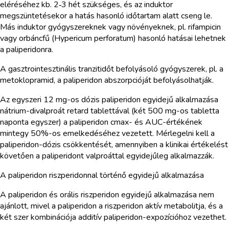
eléréséhez kb. 2‑3 hét szükséges, és az induktor
megszüntetésekor a hatás hasonló időtartam alatt cseng le.
Más induktor gyógyszereknek vagy növényeknek, pl. rifampicin
vagy orbáncfű (Hypericum perforatum) hasonló hatásai lehetnek
a paliperidonra.
A gasztrointesztinális tranzitidőt befolyásoló gyógyszerek, pl. a
metoklopramid, a paliperidon abszorpcióját befolyásolhatják.
Az egyszeri 12 mg-os dózis paliperidon egyidejű alkalmazása
nátrium-divalproát retard tablettával (két 500 mg-os tabletta
naponta egyszer) a paliperidon cmax- és AUC-értékének
mintegy 50%-os emelkedéséhez vezetett. Mérlegelni kell a
paliperidon-dózis csökkentését, amennyiben a klinikai értékelést
követően a paliperidont valproáttal egyidejűleg alkalmazzák.
A paliperidon riszperidonnal történő egyidejű alkalmazása
A paliperidon és orális riszperidon egyidejű alkalmazása nem
ajánlott, mivel a paliperidon a riszperidon aktív metabolitja, és a
két szer kombinációja additív paliperidon-expozícióhoz vezethet.