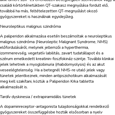
családi kórtörténetükben QT-szakasz megnyúlása fordult elő,
továbbá ha más, feltételezetten QT-megnyúlást okozó
gyógyszereket is használnak egyidejűleg.
Neuroleptikus malignus szindróma
A paliperidon alkalmazása esetén beszámoltak a neuroleptikus
malignus szindróma (Neuroleptic Malignant Syndrome, NMS)
előfordulásáról, melynek jellemzői a hyperthermia,
izommerevség, vegetatív labilitás, zavart tudatállapot és a
szérum emelkedett kreatinin-foszfokináz-szintje. További klinikai
jelek lehetnek a myoglobinuria (rhabdomyolysis) és az akut
veseelégtelenség. Ha a betegnél NMS-re utaló jelek vagy
tünetek jelentkeznek, minden antipszichotikum alkalmazását
meg kell szakítani, köztük a Paliperidon Krka tabletta
alkalmazását is.
Tardív dyskinesia / extrapiramidális tünetek
A dopaminreceptor-antagonista tulajdonságokkal rendelkező
gyógyszereket összefüggésbe hozták elsősorban a nyelv