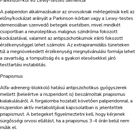
Parkinson-kór és Lewy-testes demencia
A paliperidon alkalmazásakor az orvosoknak mérlegelniük kell az
előny/kockázat arányát a Parkinson-kórban vagy a Lewy-testes
demenciában szenvedő betegek esetében, mivel mindkét
csoportban a neuroleptikus malignus szindróma fokozott
kockázatával, valamint az antipszichotikumok iránti fokozott
érzékenységgel lehet számolni. Az extrapiramidális tüneteken
túl a megnövekedett érzékenység megnyilvánulási formája lehet
a zavartság, a tompultság és a gyakori elesésekkel járó
testtartási instabilitás.
Priapismus
Alfa-adrenerg-blokkoló hatású antipszichotikus gyógyszerek
mellett (beleértve a riszperidont is) beszámoltak priapismus
kialakulásáról. A forgalomba hozatalt követően paliperidonnal, a
riszperidon aktív metabolitjával kapcsolatban is jelentettek
priapismust. A betegeket figyelmeztetni kell, hogy kérjenek
sürgősségi orvosi ellátást, ha a priapismus 3-4 órán belül nem
múlik el.