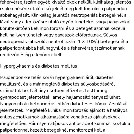
fehérvérsejtszám egyéb kiváltó okok nélküli, klinikailag jelentős
csökkenésére utaló első jelnél meg kell fontolni a paliperidon
abbahagyását. Klinikailag jelentős neutropeniás betegeknél a
lázat vagy a fertőzésre utaló egyéb tüneteket vagy panaszokat
körültekintően kell monitorozni, és a beteget azonnal kezelni
kell, ha ilyen tünetek vagy panaszok előfordulnak. Súlyos
neutropeniás (abszolút neutrofilszám 1 × 109/l) betegeknél a
paliperidont abba kell hagyni, és a fehérvérsejtszámot annak
rendeződéséig ellenőrizni kell.
Hyperglykaemia és diabetes mellitus
Paliperidon-kezelés során hyperglykaemiáról, diabetes
mellitusról és a már meglévő diabetes súlyosbodásáról
számoltak be. Néhány esetben előzetes testtömeg-
gyarapodást jelentettek, amely hajlamosító tényező lehet.
Nagyon ritkán ketoacidózis, ritkán diabeteses kóma társulását
jelentették. Megfelelő klinikai monitorozás ajánlott a hatályos
antipszichotikumok alkalmazására vonatkozó ajánlásoknak
megfelelően. Bármilyen atípusos antipszichotikummal, köztük a
paliperidonnal kezelt betegeknél monitorozni kell a