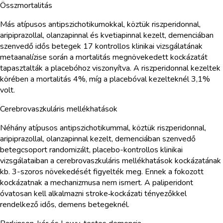
Összmortalitás
Más atípusos antipszichotikumokkal, köztük riszperidonnal,
aripiprazollal, olanzapinnal és kvetiapinnal kezelt, demenciában
szenvedő idős betegek 17 kontrollos klinikai vizsgálatának
metaanalízise során a mortalitás megnövekedett kockázatát
tapasztalták a placebóhoz viszonyítva. A riszperidonnal kezeltek
körében a mortalitás 4%, míg a placebóval kezelteknél 3,1%
volt.
Cerebrovaszkuláris mellékhatások
Néhány atípusos antipszichotikummal, köztük riszperidonnal,
aripiprazollal, olanzapinnal kezelt, demenciában szenvedő
betegcsoport randomizált, placebo-kontrollos klinikai
vizsgálataiban a cerebrovaszkuláris mellékhatások kockázatának
kb. 3-szoros növekedését figyelték meg. Ennek a fokozott
kockázatnak a mechanizmusa nem ismert. A paliperidont
óvatosan kell alkalmazni stroke‑kockázati tényezőkkel
rendelkező idős, demens betegeknél.