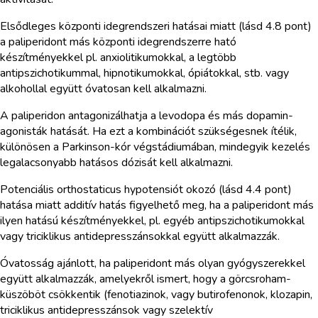
Elsődleges központi idegrendszeri hatásai miatt (lásd 4.8 pont)
a paliperidont más központi idegrendszerre ható
készítményekkel pl. anxiolitikumokkal, a legtöbb
antipszichotikummal, hipnotikumokkal, ópiátokkal, stb. vagy
alkohollal együtt óvatosan kell alkalmazni.
A paliperidon antagonizálhatja a levodopa és más dopamin-
agonisták hatását. Ha ezt a kombinációt szükségesnek ítélik,
különösen a Parkinson-kór végstádiumában, mindegyik kezelés
legalacsonyabb hatásos dózisát kell alkalmazni.
Potenciális orthostaticus hypotensiót okozó (lásd 4.4 pont)
hatása miatt additív hatás figyelhető meg, ha a paliperidont más
ilyen hatású készítményekkel, pl. egyéb antipszichotikumokkal
vagy triciklikus antidepresszánsokkal együtt alkalmazzák.
Óvatosság ajánlott, ha paliperidont más olyan gyógyszerekkel
együtt alkalmazzák, amelyekről ismert, hogy a görcsroham-
küszöböt csökkentik (fenotiazinok, vagy butirofenonok, klozapin,
triciklikus antidepresszánsok vagy szelektív