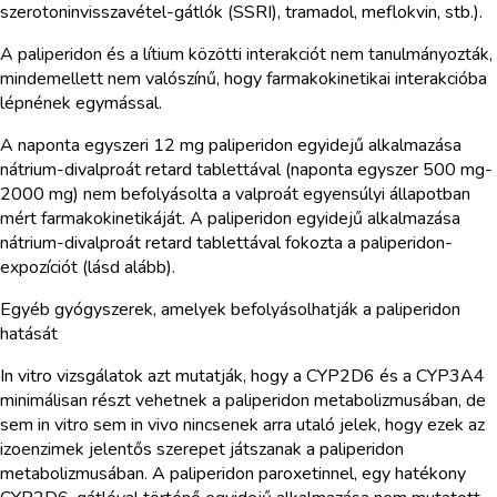
szerotoninvisszavétel-gátlók (SSRI), tramadol, meflokvin, stb.).
A paliperidon és a lítium közötti interakciót nem tanulmányozták,
mindemellett nem valószínű, hogy farmakokinetikai interakcióba
lépnének egymással.
A naponta egyszeri 12 mg paliperidon egyidejű alkalmazása
nátrium-divalproát retard tablettával (naponta egyszer 500 mg-
2000 mg) nem befolyásolta a valproát egyensúlyi állapotban
mért farmakokinetikáját. A paliperidon egyidejű alkalmazása
nátrium-divalproát retard tablettával fokozta a paliperidon-
expozíciót (lásd alább).
Egyéb gyógyszerek, amelyek befolyásolhatják a paliperidon
hatását
In vitro vizsgálatok azt mutatják, hogy a CYP2D6 és a CYP3A4
minimálisan részt vehetnek a paliperidon metabolizmusában, de
sem in vitro sem in vivo nincsenek arra utaló jelek, hogy ezek az
izoenzimek jelentős szerepet játszanak a paliperidon
metabolizmusában. A paliperidon paroxetinnel, egy hatékony