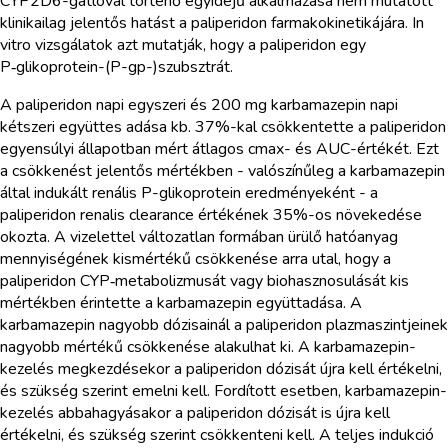
CYP2D6-gátlóval történő egyidejű alkalmazása nem mutatott
klinikailag jelentős hatást a paliperidon farmakokinetikájára. In
vitro vizsgálatok azt mutatják, hogy a paliperidon egy
P‑glikoprotein-(P-gp-)szubsztrát.
A paliperidon napi egyszeri és 200 mg karbamazepin napi
kétszeri együttes adása kb. 37%-kal csökkentette a paliperidon
egyensúlyi állapotban mért átlagos cmax- és AUC-értékét. Ezt
a csökkenést jelentős mértékben - valószínűleg a karbamazepin
által indukált renális P-glikoprotein eredményeként - a
paliperidon renalis clearance értékének 35%-os növekedése
okozta. A vizelettel változatlan formában ürülő hatóanyag
mennyiségének kismértékű csökkenése arra utal, hogy a
paliperidon CYP‑metabolizmusát vagy biohasznosulását kis
mértékben érintette a karbamazepin együttadása. A
karbamazepin nagyobb dózisainál a paliperidon plazmaszintjeinek
nagyobb mértékű csökkenése alakulhat ki. A karbamazepin-
kezelés megkezdésekor a paliperidon dózisát újra kell értékelni,
és szükség szerint emelni kell. Fordított esetben, karbamazepin-
kezelés abbahagyásakor a paliperidon dózisát is újra kell
értékelni, és szükség szerint csökkenteni kell. A teljes indukció