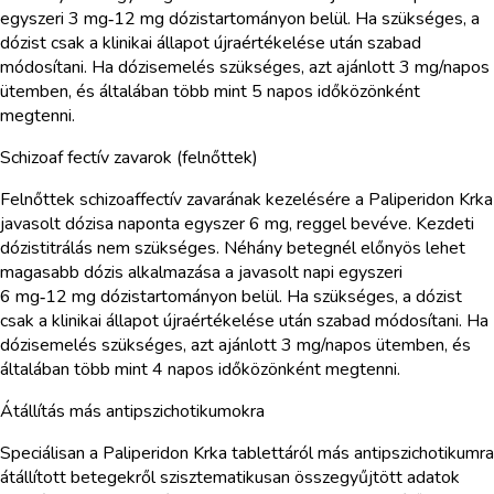
egyszeri 3 mg‑12 mg dózistartományon belül. Ha szükséges, a
dózist csak a klinikai állapot újraértékelése után szabad
módosítani. Ha dózisemelés szükséges, azt ajánlott 3 mg/napos
ütemben, és általában több mint 5 napos időközönként
megtenni.
Schizoaf fectív zavarok (felnőttek)
Felnőttek schizoaffectív zavarának kezelésére a Paliperidon Krka
javasolt dózisa naponta egyszer 6 mg, reggel bevéve. Kezdeti
dózistitrálás nem szükséges. Néhány betegnél előnyös lehet
magasabb dózis alkalmazása a javasolt napi egyszeri
6 mg‑12 mg dózistartományon belül. Ha szükséges, a dózist
csak a klinikai állapot újraértékelése után szabad módosítani. Ha
dózisemelés szükséges, azt ajánlott 3 mg/napos ütemben, és
általában több mint 4 napos időközönként megtenni.
Átállítás más antipszichotikumokra
Speciálisan a Paliperidon Krka tablettáról más antipszichotikumra
átállított betegekről szisztematikusan összegyűjtött adatok