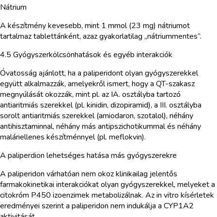
Nátrium
A készítmény kevesebb, mint 1 mmol (23 mg) nátriumot
tartalmaz tablettánként, azaz gyakorlatilag „nátriummentes”.
4.5 Gyógyszerkölcsönhatások és egyéb interakciók
Óvatosság ajánlott, ha a paliperidont olyan gyógyszerekkel
együtt alkalmazzák, amelyekről ismert, hogy a QT-szakasz
megnyúlását okozzák, mint pl. az IA. osztályba tartozó
antiaritmiás szerekkel (pl. kinidin, dizopiramid), a III. osztályba
sorolt antiaritmiás szerekkel (amiodaron, szotalol), néhány
antihisztaminnal, néhány más antipszichotikummal és néhány
maláriellenes készítménnyel (pl. meflokvin).
A paliperdion lehetséges hatása más gyógyszerekre
A paliperidon várhatóan nem okoz klinikailag jelentős
farmakokinetikai interakciókat olyan gyógyszerekkel, melyeket a
citokróm P450 izoenzimek metabolizálnak. Az in vitro kísérletek
eredményei szerint a paliperidon nem indukálja a CYP1A2
aktivitását.