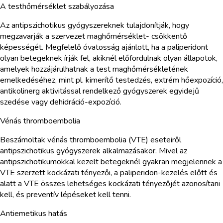
A testhőmérséklet szabályozása
Az antipszichotikus gyógyszereknek tulajdonítják, hogy
megzavarják a szervezet maghőmérséklet- csökkentő
képességét. Megfelelő óvatosság ajánlott, ha a paliperidont
olyan betegeknek írják fel, akiknél előfordulnak olyan állapotok,
amelyek hozzájárulhatnak a test maghőmérsékletének
emelkedéséhez, mint pl. kimerítő testedzés, extrém hőexpozíció,
antikolinerg aktivitással rendelkező gyógyszerek egyidejű
szedése vagy dehidráció-expozíció.
Vénás thromboembolia
Beszámoltak vénás thromboembolia (VTE) eseteiről
antipszichotikus gyógyszerek alkalmazásakor. Mivel az
antipszichotikumokkal kezelt betegeknél gyakran megjelennek a
VTE szerzett kockázati tényezői, a paliperidon-kezelés előtt és
alatt a VTE összes lehetséges kockázati tényezőjét azonosítani
kell, és preventív lépéseket kell tenni.
Antiemetikus hatás