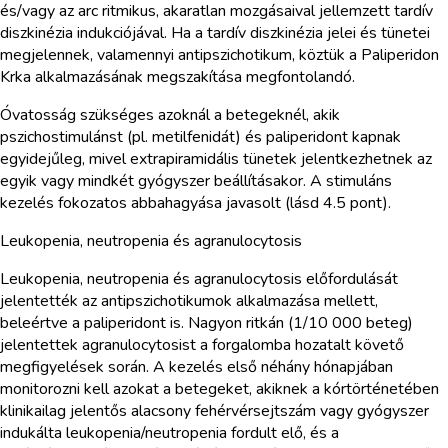
és/vagy az arc ritmikus, akaratlan mozgásaival jellemzett tardív
diszkinézia indukciójával. Ha a tardív diszkinézia jelei és tünetei
megjelennek, valamennyi antipszichotikum, köztük a Paliperidon
Krka alkalmazásának megszakítása megfontolandó.
Óvatosság szükséges azoknál a betegeknél, akik
pszichostimulánst (pl. metilfenidát) és paliperidont kapnak
egyidejűleg, mivel extrapiramidális tünetek jelentkezhetnek az
egyik vagy mindkét gyógyszer beállításakor. A stimuláns
kezelés fokozatos abbahagyása javasolt (lásd 4.5 pont).
Leukopenia, neutropenia és agranulocytosis
Leukopenia, neutropenia és agranulocytosis előfordulását
jelentették az antipszichotikumok alkalmazása mellett,
beleértve a paliperidont is. Nagyon ritkán (1/10 000 beteg)
jelentettek agranulocytosist a forgalomba hozatalt követő
megfigyelések során. A kezelés első néhány hónapjában
monitorozni kell azokat a betegeket, akiknek a kórtörténetében
klinikailag jelentős alacsony fehérvérsejtszám vagy gyógyszer
indukálta leukopenia/neutropenia fordult elő, és a