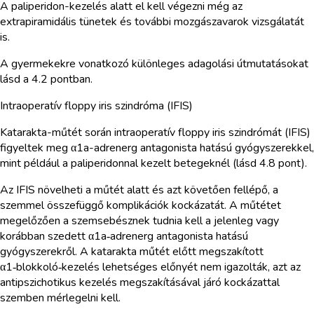
A paliperidon-kezelés alatt el kell végezni még az
extrapiramidális tünetek és további mozgászavarok vizsgálatát
is.
A gyermekekre vonatkozó különleges adagolási útmutatásokat
lásd a 4.2 pontban.
Intraoperatív floppy iris szindróma (IFIS)
Katarakta-műtét során intraoperatív floppy iris szindrómát (IFIS)
figyeltek meg α1a-adrenerg antagonista hatású gyógyszerekkel,
mint például a paliperidonnal kezelt betegeknél (lásd 4.8 pont).
Az IFIS növelheti a műtét alatt és azt követően fellépő, a
szemmel összefüggő komplikációk kockázatát. A műtétet
megelőzően a szemsebésznek tudnia kell a jelenleg vagy
korábban szedett α1a‑adrenerg antagonista hatású
gyógyszerekről. A katarakta műtét előtt megszakított
α1‑blokkoló‑kezelés lehetséges előnyét nem igazolták, azt az
antipszichotikus kezelés megszakításával járó kockázattal
szemben mérlegelni kell.