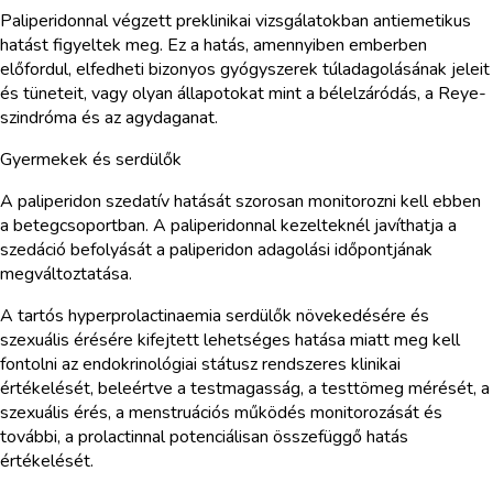
Paliperidonnal végzett preklinikai vizsgálatokban antiemetikus
hatást figyeltek meg. Ez a hatás, amennyiben emberben
előfordul, elfedheti bizonyos gyógyszerek túladagolásának jeleit
és tüneteit, vagy olyan állapotokat mint a bélelzáródás, a Reye-
szindróma és az agydaganat.
Gyermekek és serdülők
A paliperidon szedatív hatását szorosan monitorozni kell ebben
a betegcsoportban. A paliperidonnal kezelteknél javíthatja a
szedáció befolyását a paliperidon adagolási időpontjának
megváltoztatása.
A tartós hyperprolactinaemia serdülők növekedésére és
szexuális érésére kifejtett lehetséges hatása miatt meg kell
fontolni az endokrinológiai státusz rendszeres klinikai
értékelését, beleértve a testmagasság, a testtömeg mérését, a
szexuális érés, a menstruációs működés monitorozását és
további, a prolactinnal potenciálisan összefüggő hatás
értékelését.