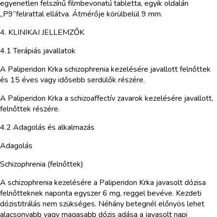
egyenetlen felszínű filmbevonatú tabletta, egyik oldalán
„P9”felirattal ellátva. Átmérője körülbelül 9 mm.
4. KLINIKAI JELLEMZŐK
4.1 Terápiás javallatok
A Paliperidon Krka schizophrenia kezelésére javallott felnőttek
és 15 éves vagy idősebb serdülők részére.
A Paliperidon Krka a schizoaffectív zavarok kezelésére javallott,
felnőttek részére.
4.2 Adagolás és alkalmazás
Adagolás
Schizophrenia (felnőttek)
A schizophrenia kezelésére a Paliperidon Krka javasolt dózisa
felnőtteknek naponta egyszer 6 mg, reggel bevéve. Kezdeti
dózistitrálás nem szükséges. Néhány betegnél előnyös lehet
alacsonyabb vagy magasabb dózis adása a javasolt napi