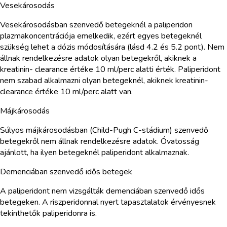
Vesekárosodás
Vesekárosodásban szenvedő betegeknél a paliperidon
plazmakoncentrációja emelkedik, ezért egyes betegeknél
szükség lehet a dózis módosítására (lásd 4.2 és 5.2 pont). Nem
állnak rendelkezésre adatok olyan betegekről, akiknek a
kreatinin- clearance értéke 10 ml/perc alatti érték. Paliperidont
nem szabad alkalmazni olyan betegeknél, akiknek kreatinin-
clearance értéke 10 ml/perc alatt van.
Májkárosodás
Súlyos májkárosodásban (Child-Pugh C-stádium) szenvedő
betegekről nem állnak rendelkezésre adatok. Óvatosság
ajánlott, ha ilyen betegeknél paliperidont alkalmaznak.
Demenciában szenvedő idős betegek
A paliperidont nem vizsgálták demenciában szenvedő idős
betegeken. A riszperidonnal nyert tapasztalatok érvényesnek
tekinthetők paliperidonra is.