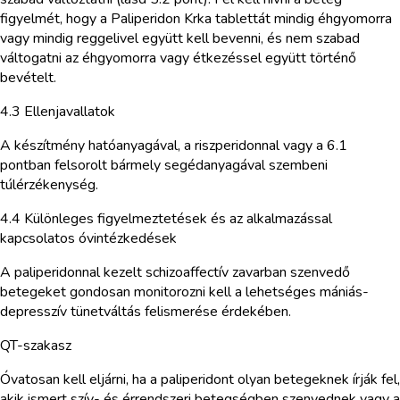
figyelmét, hogy a Paliperidon Krka tablettát mindig éhgyomorra
vagy mindig reggelivel együtt kell bevenni, és nem szabad
váltogatni az éhgyomorra vagy étkezéssel együtt történő
bevételt.
4.3 Ellenjavallatok
A készítmény hatóanyagával, a riszperidonnal vagy a 6.1
pontban felsorolt bármely segédanyagával szembeni
túlérzékenység.
4.4 Különleges figyelmeztetések és az alkalmazással
kapcsolatos óvintézkedések
A paliperidonnal kezelt schizoaffectív zavarban szenvedő
betegeket gondosan monitorozni kell a lehetséges mániás-
depresszív tünetváltás felismerése érdekében.
QT-szakasz
Óvatosan kell eljárni, ha a paliperidont olyan betegeknek írják fel,
akik ismert szív- és érrendszeri betegségben szenvednek vagy a