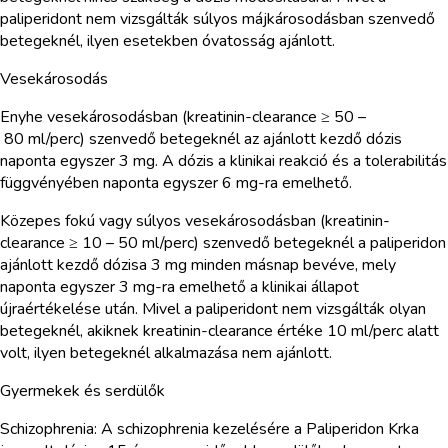
paliperidont nem vizsgálták súlyos májkárosodásban szenvedő
betegeknél, ilyen esetekben óvatosság ajánlott.
Vesekárosodás
Enyhe vesekárosodásban (kreatinin-clearance ≥ 50 –
80 ml/perc) szenvedő betegeknél az ajánlott kezdő dózis
naponta egyszer 3 mg. A dózis a klinikai reakció és a tolerabilitás
függvényében naponta egyszer 6 mg-ra emelhető.
Közepes fokú vagy súlyos vesekárosodásban (kreatinin-
clearance ≥ 10 – 50 ml/perc) szenvedő betegeknél a paliperidon
ajánlott kezdő dózisa 3 mg minden másnap bevéve, mely
naponta egyszer 3 mg-ra emelhető a klinikai állapot
újraértékelése után. Mivel a paliperidont nem vizsgálták olyan
betegeknél, akiknek kreatinin-clearance értéke 10 ml/perc alatt
volt, ilyen betegeknél alkalmazása nem ajánlott.
Gyermekek és serdülők
Schizophrenia: A schizophrenia kezelésére a Paliperidon Krka