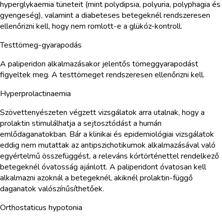
hyperglykaemia tüneteit (mint polydipsia, polyuria, polyphagia és
gyengeség), valamint a diabeteses betegeknél rendszeresen
ellenőrizni kell, hogy nem romlott-e a glükóz-kontroll.
Testtömeg-gyarapodás
A paliperidon alkalmazásakor jelentős tömeggyarapodást
figyeltek meg. A testtömeget rendszeresen ellenőrizni kell.
Hyperprolactinaemia
Szövettenyészeten végzett vizsgálatok arra utalnak, hogy a
prolaktin stimulálhatja a sejtosztódást a humán
emlődaganatokban. Bár a klinikai és epidemiológiai vizsgálatok
eddig nem mutattak az antipszichotikumok alkalmazásával való
egyértelmű összefüggést, a releváns kórtörténettel rendelkező
betegeknél óvatosság ajánlott. A paliperidont óvatosan kell
alkalmazni azoknál a betegeknél, akiknél prolaktin-függő
daganatok valószínűsíthetőek.
Orthostaticus hypotonia