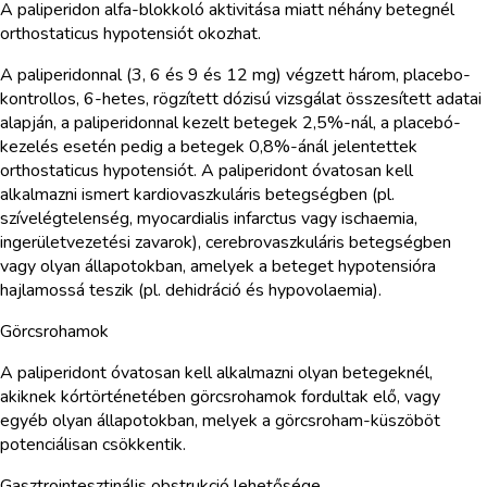
A paliperidon alfa-blokkoló aktivitása miatt néhány betegnél
orthostaticus hypotensiót okozhat.
A paliperidonnal (3, 6 és 9 és 12 mg) végzett három, placebo-
kontrollos, 6-hetes, rögzített dózisú vizsgálat összesített adatai
alapján, a paliperidonnal kezelt betegek 2,5%-nál, a placebó-
kezelés esetén pedig a betegek 0,8%-ánál jelentettek
orthostaticus hypotensiót. A paliperidont óvatosan kell
alkalmazni ismert kardiovaszkuláris betegségben (pl.
szívelégtelenség, myocardialis infarctus vagy ischaemia,
ingerületvezetési zavarok), cerebrovaszkuláris betegségben
vagy olyan állapotokban, amelyek a beteget hypotensióra
hajlamossá teszik (pl. dehidráció és hypovolaemia).
Görcsrohamok
A paliperidont óvatosan kell alkalmazni olyan betegeknél,
akiknek kórtörténetében görcsrohamok fordultak elő, vagy
egyéb olyan állapotokban, melyek a görcsroham-küszöböt
potenciálisan csökkentik.
Gasztrointesztinális obstrukció lehetősége