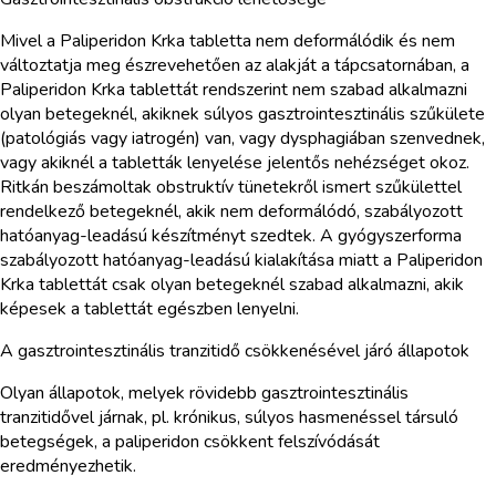
Mivel a Paliperidon Krka tabletta nem deformálódik és nem
változtatja meg észrevehetően az alakját a tápcsatornában, a
Paliperidon Krka tablettát rendszerint nem szabad alkalmazni
olyan betegeknél, akiknek súlyos gasztrointesztinális szűkülete
(patológiás vagy iatrogén) van, vagy dysphagiában szenvednek,
vagy akiknél a tabletták lenyelése jelentős nehézséget okoz.
Ritkán beszámoltak obstruktív tünetekről ismert szűkülettel
rendelkező betegeknél, akik nem deformálódó, szabályozott
hatóanyag-leadású készítményt szedtek. A gyógyszerforma
szabályozott hatóanyag-leadású kialakítása miatt a Paliperidon
Krka tablettát csak olyan betegeknél szabad alkalmazni, akik
képesek a tablettát egészben lenyelni.
A gasztrointesztinális tranzitidő csökkenésével járó állapotok
Olyan állapotok, melyek rövidebb gasztrointesztinális
tranzitidővel járnak, pl. krónikus, súlyos hasmenéssel társuló
betegségek, a paliperidon csökkent felszívódását
eredményezhetik.