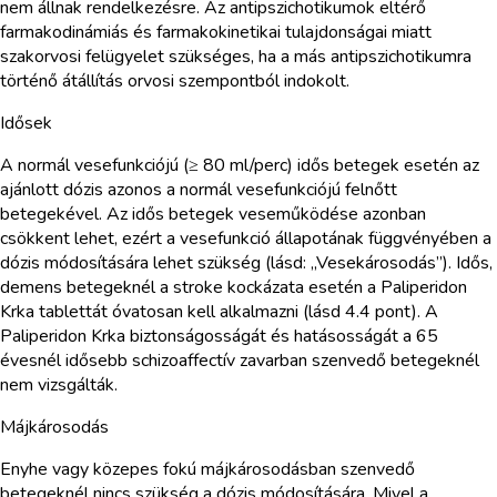
nem állnak rendelkezésre. Az antipszichotikumok eltérő
farmakodinámiás és farmakokinetikai tulajdonságai miatt
szakorvosi felügyelet szükséges, ha a más antipszichotikumra
történő átállítás orvosi szempontból indokolt.
Idősek
A normál vesefunkciójú (≥ 80 ml/perc) idős betegek esetén az
ajánlott dózis azonos a normál vesefunkciójú felnőtt
betegekével. Az idős betegek veseműködése azonban
csökkent lehet, ezért a vesefunkció állapotának függvényében a
dózis módosítására lehet szükség (lásd: „Vesekárosodás”). Idős,
demens betegeknél a stroke kockázata esetén a Paliperidon
Krka tablettát óvatosan kell alkalmazni (lásd 4.4 pont). A
Paliperidon Krka biztonságosságát és hatásosságát a 65
évesnél idősebb schizoaffectív zavarban szenvedő betegeknél
nem vizsgálták.
Májkárosodás
Enyhe vagy közepes fokú májkárosodásban szenvedő
betegeknél nincs szükség a dózis módosítására. Mivel a