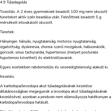
4.9 Túladagolás
Toxicitás: A 2 éves gyermeknek beadott 100 mg nem okozott
tüneteket aktív szén beadása után. Felnőttnek beadott 5 g
mérsékelt intoxikációt okozott.
Tünetek:
Hányinger, hányás, nyugtalanság, motoros nyugtalanság,
izgatottság, dyskinesia, chorea-szerű mozgások, hallucinációk,
görcsök, sinus tachycardia, hypertensio (melyet posturalis
hypotensio követhet) és elektrolitzavarok.
Egyes esetekben rabdomiolízis és veseelégtelenség alakult ki.
Kezelés:
A karbidopa/levodopa akut túladagolásának kezelése
általánosságban megegyezik a levodopa akut túladagolásának
kezelésével, azonban a piridoxin nem ellensúlyozza hatékonyan a
karbidopa/levodopa hatását.