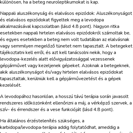
különösen, ha a beteg neuroleptikumokat is kap.
Nappali aluszékonyság és elalvásos epizódok: Aluszékonyságot
és elalvásos epizódokat figyeltek meg a levodopa
alkalmazásával kapcsolatban (lásd 4.8 pont). Nagyon ritka
esetekben nappali hirtelen elalvásos epizódokról számoltak be,
és egyes esetekben a beteg nem volt tudatában az elalvásnak
vagy semmilyen megelőző tünetet nem tapasztalt. A betegeket
tájékoztatni kell erről, és azt kell tanácsolni nekik, hogy a
levodopa-kezelés alatt elővigyázatosággal vezessenek
gépjárművet vagy kezeljenek gépeket. Azoknak a betegeknek,
akik aluszékonyságot és/vagy hirtelen elalvásos epizódokat
tapasztaltak, kerülniük kell a gépjárművezetést és a gépek
kezelését.
A levodopához hasonlóan, a hosszú távú terápia során javasolt
rendszeres időközönként ellenőrizni a máj, a vérképző szervek, a
szív- és érrendszer és a vese funkcióját (lásd 4.8 pont).
Ha általános érzéstelenítés szükséges, a
karbidopa/levodopa‑terápia addig folytatódhat, ameddig a