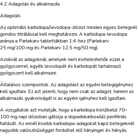
4.2 Adagolás és alkalmazás
Adagolás
Az optimális karbidopa/levodopa-dózist minden egyes betegnél
gondos titrálással kell meghatározni. A karbidopa-levodopa
aránya a Parlekarv tablettákban 1:4-hez (Parlekarv
25 mg/100 mg és Parlekarv 12,5 mg/50 mg).
Azoknál az adagoknál, amelyek nem kivitelezhetők ezzel a
gyógyszerrel, egyéb levodopát és karbidopát tartalmazó
gyógyszert kell alkalmazni.
Általános szempontok. Az adagolást az egyéni betegigényhez
kell igazítani. Ez azt jelenti, hogy nem csak az adagot, hanem az
alkalmazás gyakoriságát is az egyéni igényhez kell igazítani.
A vizsgálatok azt mutatják, hogy a karbidopa körülbelül 70–
100 mg napi dózisban gátolja a dopadekarboxiláz perifériás
hatását. Az ennél kisebb karbidopa-adagokat kapó betegeknél
nagyobb valószínűséggel fordulhat elő hányinger és hányás.