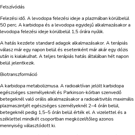
Felszívódás
Felezési idő. A levodopa felezési ideje a plazmában körülbelül
50 perc. A karbidopa és a levodopa egyidejű alkalmazásakor a
levodopa felezési ideje körülbelül 1,5 órára nyúlik.
A hatás kezdete standard adagok alkalmazásakor. A terápiás
válasz már egy napon belül és esetenként már akár egy dózis
után is kialakulhat. A teljes terápiás hatás általában hét napon
belül jelentkezik.
Biotranszformáció
A karbidopa metabolizmusa. A radioaktívan jelölt karbidopa
egészséges személyeknél és Parkinson-kórban szenvedő
betegeknél való orális alkalmazásakor a radioaktivitás maximális
plazmaszintjét egészséges személyeknél 2–4 órán belül,
betegeknél pedig 1,5–5 órán belül érték el. A vizelettel és a
széklettel mindkét csoportban megközelítőleg azonos
mennyiség választódott ki.