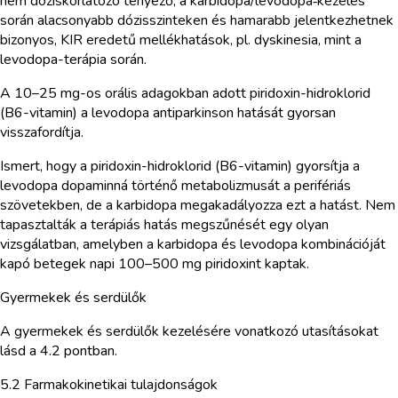
nem dóziskorlátozó tényező, a karbidopa/levodopa‑kezelés
során alacsonyabb dózisszinteken és hamarabb jelentkezhetnek
bizonyos, KIR eredetű mellékhatások, pl. dyskinesia, mint a
levodopa-terápia során.
A 10–25 mg-os orális adagokban adott piridoxin-hidroklorid
(B6-vitamin) a levodopa antiparkinson hatását gyorsan
visszafordítja.
Ismert, hogy a piridoxin-hidroklorid (B6-vitamin) gyorsítja a
levodopa dopaminná történő metabolizmusát a perifériás
szövetekben, de a karbidopa megakadályozza ezt a hatást. Nem
tapasztalták a terápiás hatás megszűnését egy olyan
vizsgálatban, amelyben a karbidopa és levodopa kombinációját
kapó betegek napi 100–500 mg piridoxint kaptak.
Gyermekek és serdülők
A gyermekek és serdülők kezelésére vonatkozó utasításokat
lásd a 4.2 pontban.
5.2 Farmakokinetikai tulajdonságok