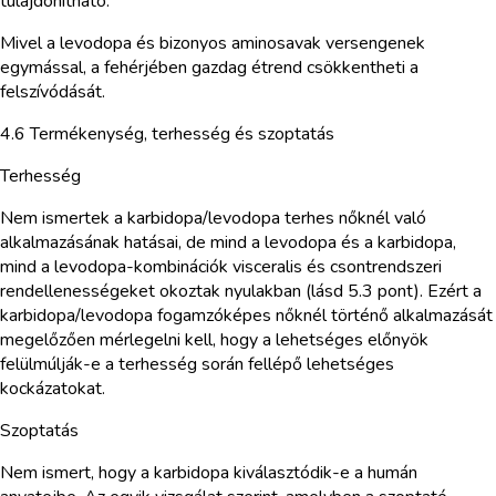
tulajdonítható.
Mivel a levodopa és bizonyos aminosavak versengenek
egymással, a fehérjében gazdag étrend csökkentheti a
felszívódását.
4.6 Termékenység, terhesség és szoptatás
Terhesség
Nem ismertek a karbidopa/levodopa terhes nőknél való
alkalmazásának hatásai, de mind a levodopa és a karbidopa,
mind a levodopa-kombinációk visceralis és csontrendszeri
rendellenességeket okoztak nyulakban (lásd 5.3 pont). Ezért a
karbidopa/levodopa fogamzóképes nőknél történő alkalmazását
megelőzően mérlegelni kell, hogy a lehetséges előnyök
felülmúlják-e a terhesség során fellépő lehetséges
kockázatokat.
Szoptatás
Nem ismert, hogy a karbidopa kiválasztódik-e a humán