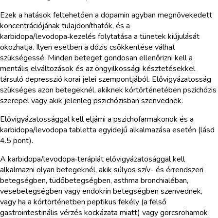
Ezek a hatások feltehetően a dopamin agyban megnövekedett
koncentrációjának tulajdoníthatók, és a
karbidopa/levodopa‑kezelés folytatása a tünetek kiújulását
okozhatja. Ilyen esetben a dózis csökkentése válhat
szükségessé. Minden beteget gondosan ellenőrizni kell a
mentális elváltozások és az öngyilkossági késztetésekkel
társuló depresszió korai jelei szempontjából. Elővigyázatosság
szükséges azon betegeknél, akiknek kórtörténetében pszichózis
szerepel vagy akik jelenleg pszichózisban szenvednek.
Elővigyázatossággal kell eljárni a pszichofarmakonok és a
karbidopa/levodopa tabletta egyidejű alkalmazása esetén (lásd
4.5 pont).
A karbidopa/levodopa‑terápiát elővigyázatosággal kell
alkalmazni olyan betegeknél, akik súlyos szív- és érrendszeri
betegségben, tüdőbetegségben, asthma bronchialéban,
vesebetegségben vagy endokrin betegségben szenvednek,
vagy ha a kórtörténetben peptikus fekély (a felső
gastrointestinális vérzés kockázata miatt) vagy görcsrohamok