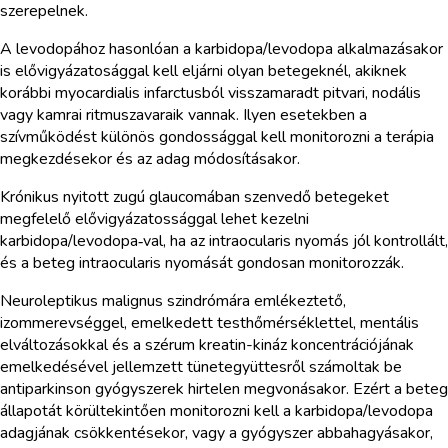
szerepelnek.
A levodopához hasonlóan a karbidopa/levodopa alkalmazásakor
is elővigyázatosággal kell eljárni olyan betegeknél, akiknek
korábbi myocardialis infarctusból visszamaradt pitvari, nodális
vagy kamrai ritmuszavaraik vannak. Ilyen esetekben a
szívműködést különös gondossággal kell monitorozni a terápia
megkezdésekor és az adag módosításakor.
Krónikus nyitott zugú glaucomában szenvedő betegeket
megfelelő elővigyázatossággal lehet kezelni
karbidopa/levodopa‑val, ha az intraocularis nyomás jól kontrollált,
és a beteg intraocularis nyomását gondosan monitorozzák.
Neuroleptikus malignus szindrómára emlékeztető,
izommerevséggel, emelkedett testhőmérséklettel, mentális
elváltozásokkal és a szérum kreatin-kináz koncentrációjának
emelkedésével jellemzett tünetegyüttesről számoltak be
antiparkinson gyógyszerek hirtelen megvonásakor. Ezért a beteg
állapotát körültekintően monitorozni kell a karbidopa/levodopa
adagjának csökkentésekor, vagy a gyógyszer abbahagyásakor,