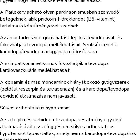
figyelni, hogy nem csökken-e a terápiás válasz.
A Parlekarv adható olyan parkinsonismusban szenvedő
betegeknek, akik piridoxin-hidrokloridot (B6-vitamint)
tartalmazó készítményeket szednek.
Az amantadin szinergikus hatást fejt ki a levodopával, és
fokozhatja a levodopa mellékhatásait. Szükség lehet a
karbidopa/levodopa adagjának módosítására.
A szimpatikomimetikumok fokozhatják a levodopa
kardiovaszkuláris mellékhatásait.
A dopamin és más monoaminok hiányát okozó gyógyszerek
(például reszerpin és tetrabenazin) és a karbidopa/levodopa
egyidejű alkalmazása nem javasolt.
Súlyos orthostaticus hypotensio
A szelegilin és karbidopa-levodopa készítmény egyidejű
alkalmazásával összefüggésben súlyos orthostaticus
hypotensiot tapasztaltak, amely nem a karbidopa-levodopának