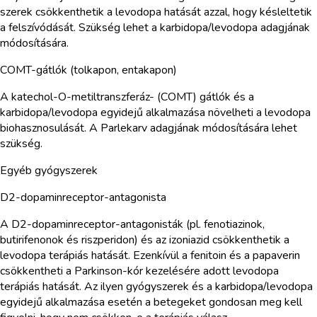
szerek csökkenthetik a levodopa hatását azzal, hogy késleltetik
a felszívódását. Szükség lehet a karbidopa/levodopa adagjának
módosítására.
COMT-gátlók (tolkapon, entakapon)
A katechol-O-metiltranszferáz- (COMT) gátlók és a
karbidopa/levodopa egyidejű alkalmazása növelheti a levodopa
biohasznosulását. A Parlekarv adagjának módosítására lehet
szükség.
Egyéb gyógyszerek
D2-dopaminreceptor-antagonista
A D2-dopaminreceptor-antagonisták (pl. fenotiazinok,
butirifenonok és riszperidon) és az izoniazid csökkenthetik a
levodopa terápiás hatását. Ezenkívül a fenitoin és a papaverin
csökkentheti a Parkinson-kór kezelésére adott levodopa
terápiás hatását. Az ilyen gyógyszerek és a karbidopa/levodopa
egyidejű alkalmazása esetén a betegeket gondosan meg kell