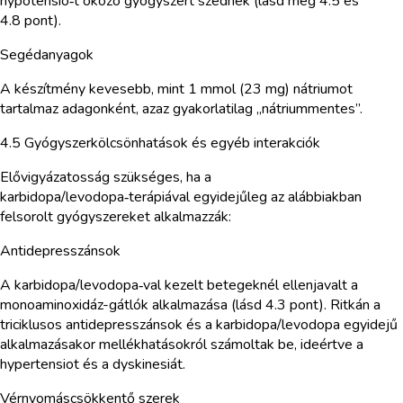
hypotensio‑t okozó gyógyszert szednek (lásd még 4.5 és
4.8 pont).
Segédanyagok
A készítmény kevesebb, mint 1 mmol (23 mg) nátriumot
tartalmaz adagonként, azaz gyakorlatilag „nátriummentes”.
4.5 Gyógyszerkölcsönhatások és egyéb interakciók
Elővigyázatosság szükséges, ha a
karbidopa/levodopa‑terápiával egyidejűleg az alábbiakban
felsorolt gyógyszereket alkalmazzák:
Antidepresszánsok
A karbidopa/levodopa‑val kezelt betegeknél ellenjavalt a
monoaminoxidáz-gátlók alkalmazása (lásd 4.3 pont). Ritkán a
triciklusos antidepresszánsok és a karbidopa/levodopa egyidejű
alkalmazásakor mellékhatásokról számoltak be, ideértve a
hypertensiot és a dyskinesiát.
Vérnyomáscsökkentő szerek