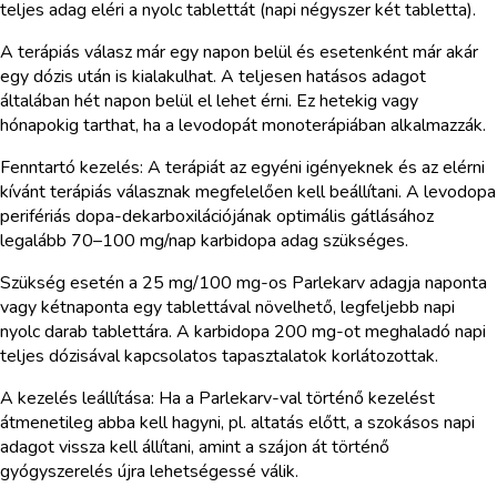
teljes adag eléri a nyolc tablettát (napi négyszer két tabletta).
A terápiás válasz már egy napon belül és esetenként már akár
egy dózis után is kialakulhat. A teljesen hatásos adagot
általában hét napon belül el lehet érni. Ez hetekig vagy
hónapokig tarthat, ha a levodopát monoterápiában alkalmazzák.
Fenntartó kezelés: A terápiát az egyéni igényeknek és az elérni
kívánt terápiás válasznak megfelelően kell beállítani. A levodopa
perifériás dopa-dekarboxilációjának optimális gátlásához
legalább 70–100 mg/nap karbidopa adag szükséges.
Szükség esetén a 25 mg/100 mg-os Parlekarv adagja naponta
vagy kétnaponta egy tablettával növelhető, legfeljebb napi
nyolc darab tablettára. A karbidopa 200 mg-ot meghaladó napi
teljes dózisával kapcsolatos tapasztalatok korlátozottak.
A kezelés leállítása: Ha a Parlekarv-val történő kezelést
átmenetileg abba kell hagyni, pl. altatás előtt, a szokásos napi
adagot vissza kell állítani, amint a szájon át történő
gyógyszerelés újra lehetségessé válik.