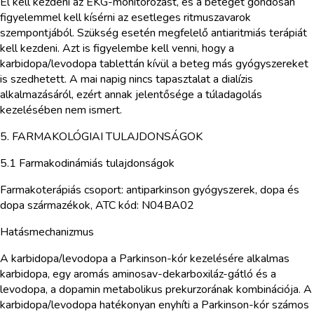
El kell kezdeni az EKG-monitorozást, és a beteget gondosan
figyelemmel kell kísérni az esetleges ritmuszavarok
szempontjából. Szükség esetén megfelelő antiaritmiás terápiát
kell kezdeni. Azt is figyelembe kell venni, hogy a
karbidopa/levodopa tablettán kívül a beteg más gyógyszereket
is szedhetett. A mai napig nincs tapasztalat a dialízis
alkalmazásáról, ezért annak jelentősége a túladagolás
kezelésében nem ismert.
5. FARMAKOLÓGIAI TULAJDONSÁGOK
5.1 Farmakodinámiás tulajdonságok
Farmakoterápiás csoport: antiparkinson gyógyszerek, dopa és
dopa származékok, ATC kód: N04BA02
Hatásmechanizmus
A karbidopa/levodopa a Parkinson-kór kezelésére alkalmas
karbidopa, egy aromás aminosav-dekarboxiláz-gátló és a
levodopa, a dopamin metabolikus prekurzorának kombinációja. A
karbidopa/levodopa hatékonyan enyhíti a Parkinson-kór számos