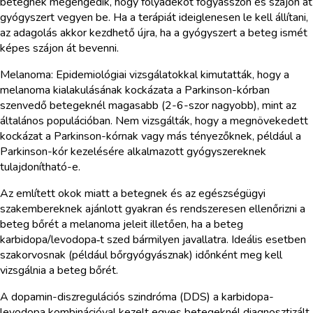
betegnek megengedik, hogy folyadékot fogyasszon és szájon át
gyógyszert vegyen be. Ha a terápiát ideiglenesen le kell állítani,
az adagolás akkor kezdhető újra, ha a gyógyszert a beteg ismét
képes szájon át bevenni.
Melanoma: Epidemiológiai vizsgálatokkal kimutatták, hogy a
melanoma kialakulásának kockázata a Parkinson-kórban
szenvedő betegeknél magasabb (2-6-szor nagyobb), mint az
általános populációban. Nem vizsgálták, hogy a megnövekedett
kockázat a Parkinson-kórnak vagy más tényezőknek, például a
Parkinson-kór kezelésére alkalmazott gyógyszereknek
tulajdonítható-e.
Az említett okok miatt a betegnek és az egészségügyi
szakembereknek ajánlott gyakran és rendszeresen ellenőrizni a
beteg bőrét a melanoma jeleit illetően, ha a beteg
karbidopa/levodopa‑t szed bármilyen javallatra. Ideális esetben
szakorvosnak (például bőrgyógyásznak) időnként meg kell
vizsgálnia a beteg bőrét.
A dopamin-diszregulációs szindróma (DDS) a karbidopa-
levodopa kombinációval kezelt egyes betegeknél diagnosztizált