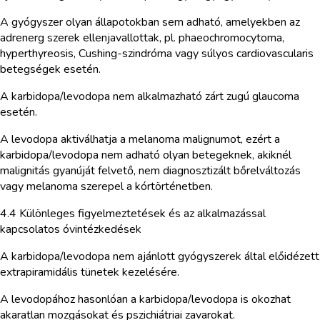
A gyógyszer olyan állapotokban sem adható, amelyekben az
adrenerg szerek ellenjavallottak, pl. phaeochromocytoma,
hyperthyreosis, Cushing-szindróma vagy súlyos cardiovascularis
betegségek esetén.
A karbidopa/levodopa nem alkalmazható zárt zugú glaucoma
esetén.
A levodopa aktiválhatja a melanoma malignumot, ezért a
karbidopa/levodopa nem adható olyan betegeknek, akiknél
malignitás gyanúját felvető, nem diagnosztizált bőrelváltozás
vagy melanoma szerepel a kórtörténetben.
4.4 Különleges figyelmeztetések és az alkalmazással
kapcsolatos óvintézkedések
A karbidopa/levodopa nem ajánlott gyógyszerek által előidézett
extrapiramidális tünetek kezelésére.
A levodopához hasonlóan a karbidopa/levodopa is okozhat
akaratlan mozgásokat és pszichiátriai zavarokat.