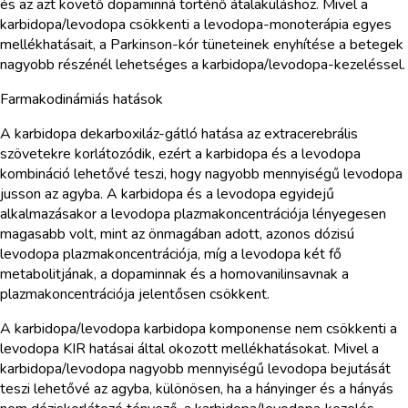
és az azt követő dopaminná történő átalakuláshoz. Mivel a
karbidopa/levodopa csökkenti a levodopa-monoterápia egyes
mellékhatásait, a Parkinson-kór tüneteinek enyhítése a betegek
nagyobb részénél lehetséges a karbidopa/levodopa-kezeléssel.
Farmakodinámiás hatások
A karbidopa dekarboxiláz-gátló hatása az extracerebrális
szövetekre korlátozódik, ezért a karbidopa és a levodopa
kombináció lehetővé teszi, hogy nagyobb mennyiségű levodopa
jusson az agyba. A karbidopa és a levodopa egyidejű
alkalmazásakor a levodopa plazmakoncentrációja lényegesen
magasabb volt, mint az önmagában adott, azonos dózisú
levodopa plazmakoncentrációja, míg a levodopa két fő
metabolitjának, a dopaminnak és a homovanilinsavnak a
plazmakoncentrációja jelentősen csökkent.
A karbidopa/levodopa karbidopa komponense nem csökkenti a
levodopa KIR hatásai által okozott mellékhatásokat. Mivel a
karbidopa/levodopa nagyobb mennyiségű levodopa bejutását
teszi lehetővé az agyba, különösen, ha a hányinger és a hányás