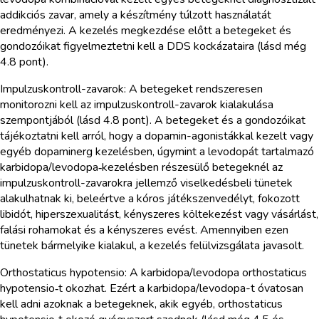
addikciós zavar, amely a készítmény túlzott használatát
eredményezi. A kezelés megkezdése előtt a betegeket és
gondozóikat figyelmeztetni kell a DDS kockázataira (lásd még
4.8 pont).
Impulzuskontroll-zavarok: A betegeket rendszeresen
monitorozni kell az impulzuskontroll-zavarok kialakulása
szempontjából (lásd 4.8 pont). A betegeket és a gondozóikat
tájékoztatni kell arról, hogy a dopamin-agonistákkal kezelt vagy
egyéb dopaminerg kezelésben, úgymint a levodopát tartalmazó
karbidopa/levodopa‑kezelésben részesülő betegeknél az
impulzuskontroll-zavarokra jellemző viselkedésbeli tünetek
alakulhatnak ki, beleértve a kóros játékszenvedélyt, fokozott
libidót, hiperszexualitást, kényszeres költekezést vagy vásárlást,
falási rohamokat és a kényszeres evést. Amennyiben ezen
tünetek bármelyike kialakul, a kezelés felülvizsgálata javasolt.
Orthostaticus hypotensio: A karbidopa/levodopa orthostaticus
hypotensio‑t okozhat. Ezért a karbidopa/levodopa-t óvatosan
kell adni azoknak a betegeknek, akik egyéb, orthostaticus