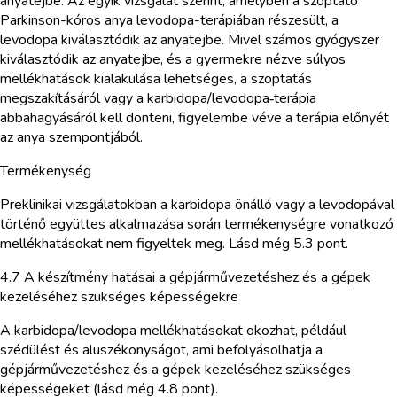
anyatejbe. Az egyik vizsgálat szerint, amelyben a szoptató
Parkinson-kóros anya levodopa-terápiában részesült, a
levodopa kiválasztódik az anyatejbe. Mivel számos gyógyszer
kiválasztódik az anyatejbe, és a gyermekre nézve súlyos
mellékhatások kialakulása lehetséges, a szoptatás
megszakításáról vagy a karbidopa/levodopa‑terápia
abbahagyásáról kell dönteni, figyelembe véve a terápia előnyét
az anya szempontjából.
Termékenység
Preklinikai vizsgálatokban a karbidopa önálló vagy a levodopával
történő együttes alkalmazása során termékenységre vonatkozó
mellékhatásokat nem figyeltek meg. Lásd még 5.3 pont.
4.7 A készítmény hatásai a gépjárművezetéshez és a gépek
kezeléséhez szükséges képességekre
A karbidopa/levodopa mellékhatásokat okozhat, például
szédülést és aluszékonyságot, ami befolyásolhatja a
gépjárművezetéshez és a gépek kezeléséhez szükséges
képességeket (lásd még 4.8 pont).