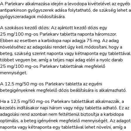
A Parlekarv alkalmazása idején a levodopa kivételével az egyéb
antiparkinson gyógyszerek adása folytatható, de szükség lehet a
gyógyszeradagok módosítására.
A szokásos kezdő dózis: Az ajánlott kezdő dózis egy
25 mg/100 mg-os Parlekarv tabletta naponta háromszor.
Ebben az esetben a karbidopa napi adagja 75 mg. Az adag
növeléséhez az adagolási rendet úgy kell módosítani, hogy a
beteg, szükség szerint naponta vagy kétnaponta egy tablettával
többet vegyen be, amíg a teljes napi adag eléri a nyolc darab
25 mg/100 mg-os Parlekarv tablettának megfelelő
mennyiséget.
A 12,5 mg/50 mg-os Parlekarv tabletta az egyéni
betegigényeknek megfelelő dózis beállítására is alkalmazható.
Ha a 12,5 mg/50 mg-os Parlekarv tablettákat alkalmazzák, a
kezelés indításakor napi három vagy négy tabletta adható. Ez az
adagolási rend azonban nem feltétlenül biztosítja a karbidopa
optimális, a beteg igényének megfelelő mennyiségét. Az adagot
naponta vagy kétnaponta egy tablettával lehet növelni, amíg a