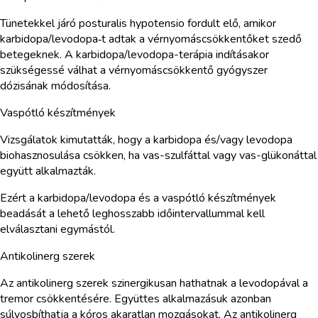
Tünetekkel járó posturalis hypotensio fordult elő, amikor
karbidopa/levodopa‑t adtak a vérnyomáscsökkentőket szedő
betegeknek. A karbidopa/levodopa-terápia indításakor
szükségessé válhat a vérnyomáscsökkentő gyógyszer
dózisának módosítása.
Vaspótló készítmények
Vizsgálatok kimutatták, hogy a karbidopa és/vagy levodopa
biohasznosulása csökken, ha vas-szulfáttal vagy vas-glükonáttal
együtt alkalmazták.
Ezért a karbidopa/levodopa és a vaspótló készítmények
beadását a lehető leghosszabb időintervallummal kell
elválasztani egymástól.
Antikolinerg szerek
Az antikolinerg szerek szinergikusan hathatnak a levodopával a
tremor csökkentésére. Együttes alkalmazásuk azonban
súlyosbíthatja a kóros akaratlan mozgásokat. Az antikolinerg