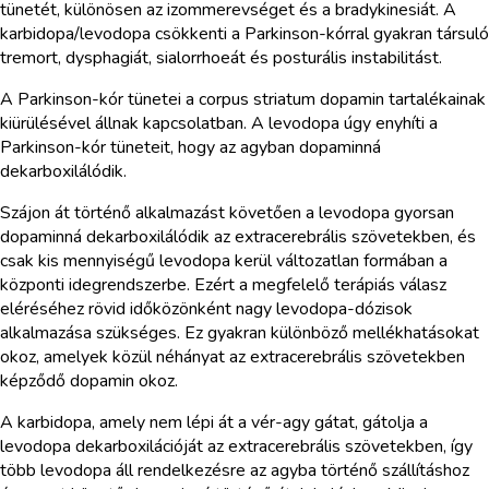
tünetét, különösen az izommerevséget és a bradykinesiát. A
karbidopa/levodopa csökkenti a Parkinson-kórral gyakran társuló
tremort, dysphagiát, sialorrhoeát és posturális instabilitást.
A Parkinson-kór tünetei a corpus striatum dopamin tartalékainak
kiürülésével állnak kapcsolatban. A levodopa úgy enyhíti a
Parkinson-kór tüneteit, hogy az agyban dopaminná
dekarboxilálódik.
Szájon át történő alkalmazást követően a levodopa gyorsan
dopaminná dekarboxilálódik az extracerebrális szövetekben, és
csak kis mennyiségű levodopa kerül változatlan formában a
központi idegrendszerbe. Ezért a megfelelő terápiás válasz
eléréséhez rövid időközönként nagy levodopa-dózisok
alkalmazása szükséges. Ez gyakran különböző mellékhatásokat
okoz, amelyek közül néhányat az extracerebrális szövetekben
képződő dopamin okoz.
A karbidopa, amely nem lépi át a vér-agy gátat, gátolja a
levodopa dekarboxilációját az extracerebrális szövetekben, így
több levodopa áll rendelkezésre az agyba történő szállításhoz