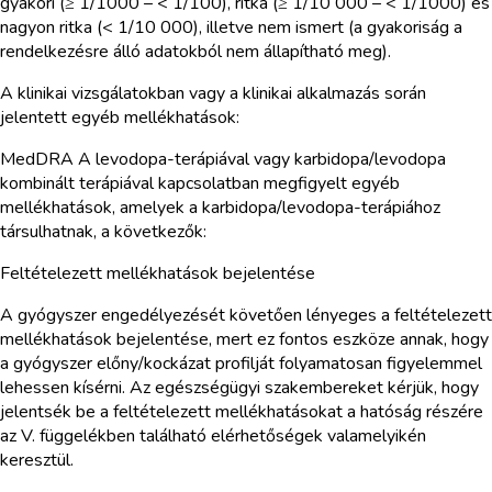
gyakori (≥ 1/1000 – < 1/100), ritka (≥ 1/10 000 – < 1/1000) és
nagyon ritka (< 1/10 000), illetve nem ismert (a gyakoriság a
rendelkezésre álló adatokból nem állapítható meg).
A klinikai vizsgálatokban vagy a klinikai alkalmazás során
jelentett egyéb mellékhatások:
MedDRA A levodopa-terápiával vagy karbidopa/levodopa
kombinált terápiával kapcsolatban megfigyelt egyéb
mellékhatások, amelyek a karbidopa/levodopa-terápiához
társulhatnak, a következők:
Feltételezett mellékhatások bejelentése
A gyógyszer engedélyezését követően lényeges a feltételezett
mellékhatások bejelentése, mert ez fontos eszköze annak, hogy
a gyógyszer előny/kockázat profilját folyamatosan figyelemmel
lehessen kísérni. Az egészségügyi szakembereket kérjük, hogy
jelentsék be a feltételezett mellékhatásokat a hatóság részére
az V. függelékben található elérhetőségek valamelyikén
keresztül.