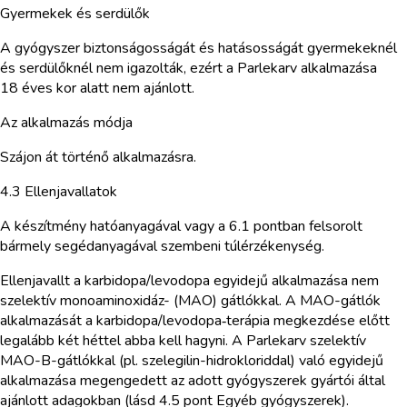
Gyermekek és serdülők
A gyógyszer biztonságosságát és hatásosságát gyermekeknél
és serdülőknél nem igazolták, ezért a Parlekarv alkalmazása
18 éves kor alatt nem ajánlott.
Az alkalmazás módja
Szájon át történő alkalmazásra.
4.3 Ellenjavallatok
A készítmény hatóanyagával vagy a 6.1 pontban felsorolt
bármely segédanyagával szembeni túlérzékenység.
Ellenjavallt a karbidopa/levodopa egyidejű alkalmazása nem
szelektív monoaminoxidáz- (MAO) gátlókkal. A MAO-gátlók
alkalmazását a karbidopa/levodopa‑terápia megkezdése előtt
legalább két héttel abba kell hagyni. A Parlekarv szelektív
MAO-B-gátlókkal (pl. szelegilin-hidrokloriddal) való egyidejű
alkalmazása megengedett az adott gyógyszerek gyártói által
ajánlott adagokban (lásd 4.5 pont Egyéb gyógyszerek).