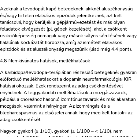
Azoknak a levodopát kapó betegeknek, akiknél aluszékonyság
és/vagy hirtelen elalvásos epizódok jelentkeznek, azt kell
tanácsolni, hogy kerüljék a gépjárművezetést és más olyan
feladatok elvégzését (pl. gépek kezelését), ahol a csökkent
reakcióképesség önmaguk vagy mások súlyos sérülésének vagy
halálának kockázatát hordozza, amíg az ismételt elalvásos
epizódok és az aluszékonyság megszűnik (lásd még 4.4 pont).
4.8 Nemkívánatos hatások, mellékhatások
A karbidopa/levodopa-terápiában részesülő betegeknél gyakran
előforduló mellékhatásokat a dopamin neurofarmakológiai KIR
hatásai okozzák. Ezek rendszerint az adag csökkentésével
enyhülnek. A leggyakoribb mellékhatások a mozgászavarok,
például a choreához hasonló izomtónuszavarok és más akaratlan
mozgások, valamint a hányinger. Az izomrángás és a
blepharospasmus az első jelei annak, hogy meg kell fontolni az
adag csökkentését.
Nagyon gyakori (≥ 1/10), gyakori (≥ 1/100 – < 1/10), nem