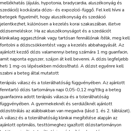
mellékhatás (ájulás, hypotonia, bradycardia, aluszékonyág és
szedáció) kockázata dózis- és expozíció-függő. Fel kell hívni a
betegek figyelmét, hogy aluszékonyság és szedáció
jelentkezhet, különösen a kezelés korai szakaszában, illetve
dózisemeléskor. Ha az aluszékonyságot és a szedációt
klinikailag aggasztónak vagy tartósan fennállónak ítélik, meg kell
fontolni a dóziscsökkentést vagy a kezelés abbahagyását. Az
ajánlott kezdő dózis valamennyi beteg számára 1 mg guanfacin,
amit naponta egyszer, szájon át kell bevenni. A dózis legfeljebb
heti 1 mg-os lépésekben módosítható. A dózist egyénre kell
szabni a beteg által mutatott
terápiás válasz és a tolerálhatóság függvényében. Az ajánlott
fenntartó dózis tartománya napi 0,05-0,12 mg/ttkg a beteg
guanfacinra adott terápiás válasza és a tolerálhatóság
függvényében. A gyermekeknél és serdülőknél ajánlott
dózistitrálás az alábbiakban van megadva (lásd 1. és 2. táblázat).
A válasz és a tolerálhatóság klinikai megítélése alapján az
ajánlott optimális, testtömeghez igazított dózistartományon