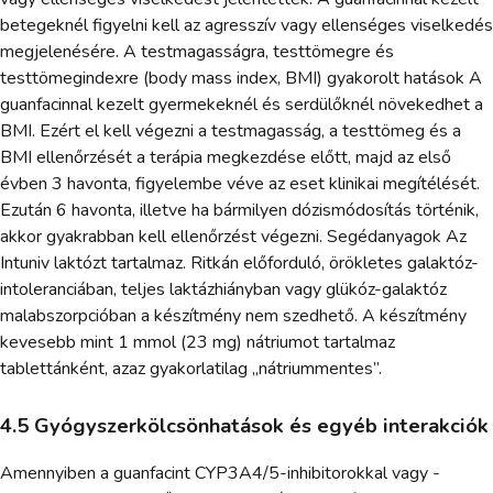
betegeknél figyelni kell az agresszív vagy ellenséges viselkedés
megjelenésére. A testmagasságra, testtömegre és
testtömegindexre (body mass index, BMI) gyakorolt hatások A
guanfacinnal kezelt gyermekeknél és serdülőknél növekedhet a
BMI. Ezért el kell végezni a testmagasság, a testtömeg és a
BMI ellenőrzését a terápia megkezdése előtt, majd az első
évben 3 havonta, figyelembe véve az eset klinikai megítélését.
Ezután 6 havonta, illetve ha bármilyen dózismódosítás történik,
akkor gyakrabban kell ellenőrzést végezni. Segédanyagok Az
Intuniv laktózt tartalmaz. Ritkán előforduló, örökletes galaktóz-
intoleranciában, teljes laktázhiányban vagy glükóz-galaktóz
malabszorpcióban a készítmény nem szedhető. A készítmény
kevesebb mint 1 mmol (23 mg) nátriumot tartalmaz
tablettánként, azaz gyakorlatilag „nátriummentes”.
4.5 Gyógyszerkölcsönhatások és egyéb interakciók
Amennyiben a guanfacint CYP3A4/5-inhibitorokkal vagy -