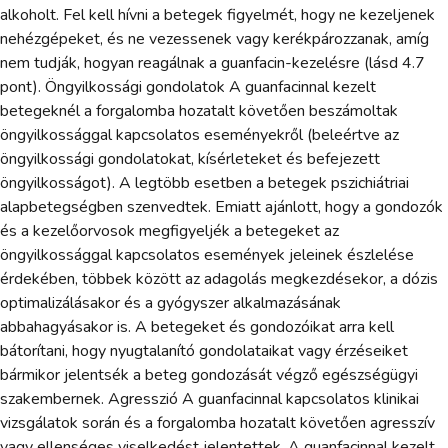
alkoholt. Fel kell hívni a betegek figyelmét, hogy ne kezeljenek
nehézgépeket, és ne vezessenek vagy kerékpározzanak, amíg
nem tudják, hogyan reagálnak a guanfacin-kezelésre (lásd 4.7
pont). Öngyilkossági gondolatok A guanfacinnal kezelt
betegeknél a forgalomba hozatalt követően beszámoltak
öngyilkossággal kapcsolatos eseményekről (beleértve az
öngyilkossági gondolatokat, kísérleteket és befejezett
öngyilkosságot). A legtöbb esetben a betegek pszichiátriai
alapbetegségben szenvedtek. Emiatt ajánlott, hogy a gondozók
és a kezelőorvosok megfigyeljék a betegeket az
öngyilkossággal kapcsolatos események jeleinek észlelése
érdekében, többek között az adagolás megkezdésekor, a dózis
optimalizálásakor és a gyógyszer alkalmazásának
abbahagyásakor is. A betegeket és gondozóikat arra kell
bátorítani, hogy nyugtalanító gondolataikat vagy érzéseiket
bármikor jelentsék a beteg gondozását végző egészségügyi
szakembernek. Agresszió A guanfacinnal kapcsolatos klinikai
vizsgálatok során és a forgalomba hozatalt követően agresszív
vagy ellenséges viselkedést jelentettek. A guanfacinnal kezelt