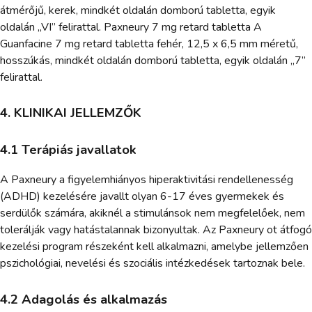
átmérőjű, kerek, mindkét oldalán domború tabletta, egyik
oldalán „VI” felirattal. Paxneury 7 mg retard tabletta A
Guanfacine 7 mg retard tabletta fehér, 12,5 x 6,5 mm méretű,
hosszúkás, mindkét oldalán domború tabletta, egyik oldalán „7”
felirattal.
4. KLINIKAI JELLEMZŐK
4.1 Terápiás javallatok
A Paxneury a figyelemhiányos hiperaktivitási rendellenesség
(ADHD) kezelésére javallt olyan 6-17 éves gyermekek és
serdülők számára, akiknél a stimulánsok nem megfelelőek, nem
tolerálják vagy hatástalannak bizonyultak. Az Paxneury ot átfogó
kezelési program részeként kell alkalmazni, amelybe jellemzően
pszichológiai, nevelési és szociális intézkedések tartoznak bele.
4.2 Adagolás és alkalmazás