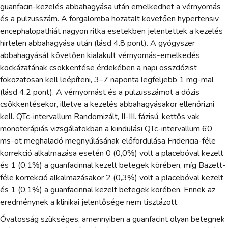
guanfacin-kezelés abbahagyása után emelkedhet a vérnyomás
és a pulzusszám. A forgalomba hozatalt követően hypertensiv
encephalopathiát nagyon ritka esetekben jelentettek a kezelés
hirtelen abbahagyása után (lásd 4.8 pont). A gyógyszer
abbahagyását követően kialakult vérnyomás-emelkedés
kockázatának csökkentése érdekében a napi összdózist
fokozatosan kell leépíteni, 3–7 naponta legfeljebb 1 mg-mal
(lásd 4.2 pont). A vérnyomást és a pulzusszámot a dózis
csökkentésekor, illetve a kezelés abbahagyásakor ellenőrizni
kell. QTc-intervallum Randomizált, II-III. fázisú, kettős vak
monoterápiás vizsgálatokban a kiindulási QTc-intervallum 60
ms-ot meghaladó megnyúlásának előfordulása Fridericia-féle
korrekció alkalmazása esetén 0 (0,0%) volt a placebóval kezelt
és 1 (0,1%) a guanfacinnal kezelt betegek körében, míg Bazett-
féle korrekció alkalmazásakor 2 (0,3%) volt a placebóval kezelt
és 1 (0,1%) a guanfacinnal kezelt betegek körében. Ennek az
eredménynek a klinikai jelentősége nem tisztázott.
Óvatosság szükséges, amennyiben a guanfacint olyan betegnek