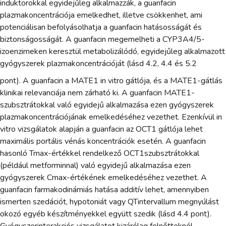
induktorokkal egyidejűleg alkalmazzák, a guanfacin
plazmakoncentrációja emelkedhet, illetve csökkenhet, ami
potenciálisan befolyásolhatja a guanfacin hatásosságát és
biztonságosságát. A guanfacin megemelheti a CYP3A4/5-
izoenzimeken keresztül metabolizálódó, egyidejűleg alkalmazott
gyógyszerek plazmakoncentrációját (lásd 4.2, 4.4 és 5.2
pont). A guanfacin a MATE1 in vitro gátlója, és a MATE1-gátlás
klinikai relevanciája nem zárható ki. A guanfacin MATE1-
szubsztrátokkal való egyidejű alkalmazása ezen gyógyszerek
plazmakoncentrációjának emelkedéséhez vezethet. Ezenkívül in
vitro vizsgálatok alapján a guanfacin az OCT1 gátlója lehet
maximális portális vénás koncentrációk esetén. A guanfacin
hasonló Tmax-értékkel rendelkező OCT1szubsztrátokkal
(például metforminnal) való egyidejű alkalmazása ezen
gyógyszerek Cmax-értékének emelkedéséhez vezethet. A
guanfacin farmakodinámiás hatása additív lehet, amennyiben
ismerten szedációt, hypotoniát vagy QTintervallum megnyúlást
okozó egyéb készítményekkel együtt szedik (lásd 4.4 pont).
Gyógyszerinterakciós vizsgálatot kizárólag felnőtteknél