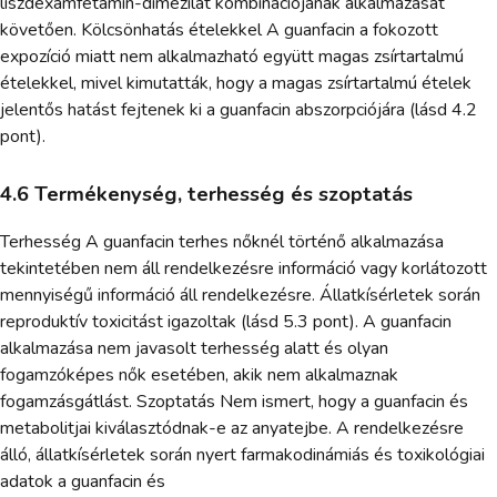
liszdexamfetamin-dimezilát kombinációjának alkalmazását
követően. Kölcsönhatás ételekkel A guanfacin a fokozott
expozíció miatt nem alkalmazható együtt magas zsírtartalmú
ételekkel, mivel kimutatták, hogy a magas zsírtartalmú ételek
jelentős hatást fejtenek ki a guanfacin abszorpciójára (lásd 4.2
pont).
4.6 Termékenység, terhesség és szoptatás
Terhesség A guanfacin terhes nőknél történő alkalmazása
tekintetében nem áll rendelkezésre információ vagy korlátozott
mennyiségű információ áll rendelkezésre. Állatkísérletek során
reproduktív toxicitást igazoltak (lásd 5.3 pont). A guanfacin
alkalmazása nem javasolt terhesség alatt és olyan
fogamzóképes nők esetében, akik nem alkalmaznak
fogamzásgátlást. Szoptatás Nem ismert, hogy a guanfacin és
metabolitjai kiválasztódnak-e az anyatejbe. A rendelkezésre
álló, állatkísérletek során nyert farmakodinámiás és toxikológiai
adatok a guanfacin és