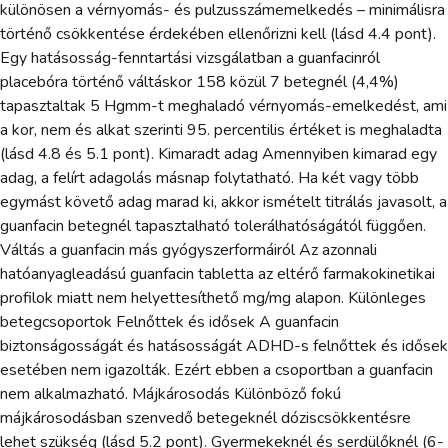
különösen a vérnyomás- és pulzusszámemelkedés – minimálisra
történő csökkentése érdekében ellenőrizni kell (lásd 4.4 pont).
Egy hatásosság-fenntartási vizsgálatban a guanfacinról
placebóra történő váltáskor 158 közül 7 betegnél (4,4%)
tapasztaltak 5 Hgmm-t meghaladó vérnyomás-emelkedést, ami
a kor, nem és alkat szerinti 95. percentilis értéket is meghaladta
(lásd 4.8 és 5.1 pont). Kimaradt adag Amennyiben kimarad egy
adag, a felírt adagolás másnap folytatható. Ha két vagy több
egymást követő adag marad ki, akkor ismételt titrálás javasolt, a
guanfacin betegnél tapasztalható tolerálhatóságától függően.
Váltás a guanfacin más gyógyszerformáiról Az azonnali
hatóanyagleadású guanfacin tabletta az eltérő farmakokinetikai
profilok miatt nem helyettesíthető mg/mg alapon. Különleges
betegcsoportok Felnőttek és idősek A guanfacin
biztonságosságát és hatásosságát ADHD-s felnőttek és idősek
esetében nem igazolták. Ezért ebben a csoportban a guanfacin
nem alkalmazható. Májkárosodás Különböző fokú
májkárosodásban szenvedő betegeknél dóziscsökkentésre
lehet szükség (lásd 5.2 pont). Gyermekeknél és serdülőknél (6-