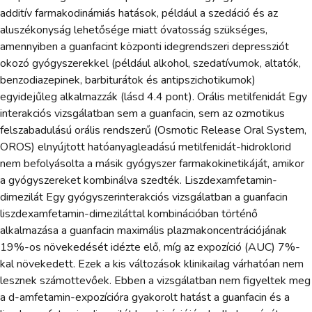
additív farmakodinámiás hatások, például a szedáció és az
aluszékonyság lehetősége miatt óvatosság szükséges,
amennyiben a guanfacint központi idegrendszeri depressziót
okozó gyógyszerekkel (például alkohol, szedatívumok, altatók,
benzodiazepinek, barbiturátok és antipszichotikumok)
egyidejűleg alkalmazzák (lásd 4.4 pont). Orális metilfenidát Egy
interakciós vizsgálatban sem a guanfacin, sem az ozmotikus
felszabadulású orális rendszerű (Osmotic Release Oral System,
OROS) elnyújtott hatóanyagleadású metilfenidát-hidroklorid
nem befolyásolta a másik gyógyszer farmakokinetikáját, amikor
a gyógyszereket kombinálva szedték. Liszdexamfetamin-
dimezilát Egy gyógyszerinterakciós vizsgálatban a guanfacin
liszdexamfetamin-dimeziláttal kombinációban történő
alkalmazása a guanfacin maximális plazmakoncentrációjának
19%-os növekedését idézte elő, míg az expozíció (AUC) 7%-
kal növekedett. Ezek a kis változások klinikailag várhatóan nem
lesznek számottevőek. Ebben a vizsgálatban nem figyeltek meg
a d-amfetamin-expozícióra gyakorolt hatást a guanfacin és a