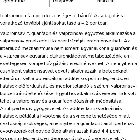
grépfrútlé
telaprevir
rifabutin
telitromicin rifampicin közönséges orbáncfű Az adagolásra
vonatkozó további ajánlásokat lásd a 4.2 pontban.
Valproinsav A guanfacin és valproinsav együttes alkalmazása a
valproinsav emelkedett koncentrációját eredményezheti. Az
interakció mechanizmusa nem ismert, ugyanakkor a guanfacin és
a valproinsav egyaránt glükuronidációval metabolizálódik, ami
esetlegesen kompetitív gátlást eredményezhet. Amennyiben a
guanfacint valproinsavval együtt alkalmazzák, a betegeknél
ellenőrizni kell a potenciálisan additív központi idegrendszeri
hatások előfordulását, és megfontolandó a szérum valproinsav-
koncentráció ellenőrzése. Együttes alkalmazás esetén indokolt
lehet a valproinsav és a guanfacin dózisának módosítása.
Antihipertenzív gyógyszerek Az additív farmakodinámiás
hatások, például a hypotonia és a syncope lehetősége miatt
óvatosság szükséges, amennyiben a guanfacint antihipertenzív
gyógyszerekkel egyidejűleg alkalmazzák (lásd 4.4 pont).
Központi idegrendszeri depressziót okozó gyógyszerek Az