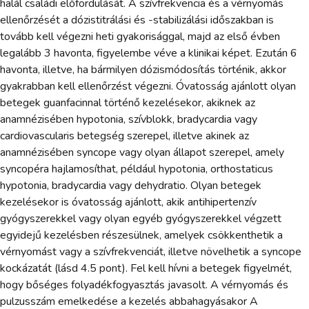
halál családi előfordulását. A szívfrekvencia és a vérnyomás
ellenőrzését a dózistitrálási és -stabilizálási időszakban is
tovább kell végezni heti gyakorisággal, majd az első évben
legalább 3 havonta, figyelembe véve a klinikai képet. Ezután 6
havonta, illetve, ha bármilyen dózismódosítás történik, akkor
gyakrabban kell ellenőrzést végezni. Óvatosság ajánlott olyan
betegek guanfacinnal történő kezelésekor, akiknek az
anamnézisében hypotonia, szívblokk, bradycardia vagy
cardiovascularis betegség szerepel, illetve akinek az
anamnézisében syncope vagy olyan állapot szerepel, amely
syncopéra hajlamosíthat, például hypotonia, orthostaticus
hypotonia, bradycardia vagy dehydratio. Olyan betegek
kezelésekor is óvatosság ajánlott, akik antihipertenzív
gyógyszerekkel vagy olyan egyéb gyógyszerekkel végzett
egyidejű kezelésben részesülnek, amelyek csökkenthetik a
vérnyomást vagy a szívfrekvenciát, illetve növelhetik a syncope
kockázatát (lásd 4.5 pont). Fel kell hívni a betegek figyelmét,
hogy bőséges folyadékfogyasztás javasolt. A vérnyomás és
pulzusszám emelkedése a kezelés abbahagyásakor A