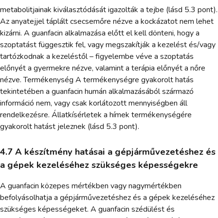
metabolitjainak kiválasztódását igazolták a tejbe (lásd 5.3 pont).
Az anyatejjel táplált csecsemőre nézve a kockázatot nem lehet
kizárni. A guanfacin alkalmazása előtt el kell dönteni, hogy a
szoptatást függesztik fel, vagy megszakítják a kezelést és/vagy
tartózkodnak a kezeléstől – figyelembe véve a szoptatás
előnyét a gyermekre nézve, valamint a terápia előnyét a nőre
nézve. Termékenység A termékenységre gyakorolt hatás
tekintetében a guanfacin humán alkalmazásából származó
információ nem, vagy csak korlátozott mennyiségben áll
rendelkezésre. Állatkísérletek a hímek termékenységére
gyakorolt hatást jeleznek (lásd 5.3 pont).
4.7 A készítmény hatásai a gépjárművezetéshez és
a gépek kezeléséhez szükséges képességekre
A guanfacin közepes mértékben vagy nagymértékben
befolyásolhatja a gépjárművezetéshez és a gépek kezeléséhez
szükséges képességeket. A guanfacin szédülést és