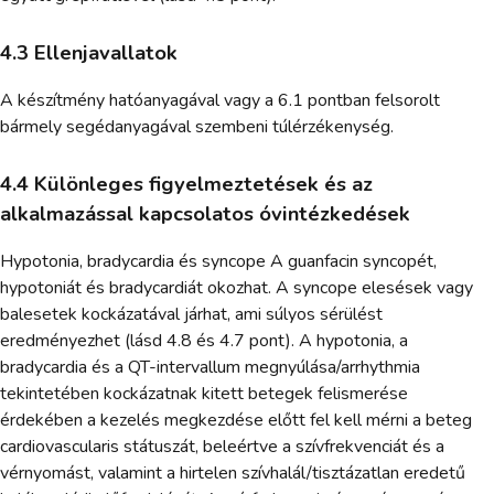
4.3 Ellenjavallatok
A készítmény hatóanyagával vagy a 6.1 pontban felsorolt
bármely segédanyagával szembeni túlérzékenység.
4.4 Különleges figyelmeztetések és az
alkalmazással kapcsolatos óvintézkedések
Hypotonia, bradycardia és syncope A guanfacin syncopét,
hypotoniát és bradycardiát okozhat. A syncope elesések vagy
balesetek kockázatával járhat, ami súlyos sérülést
eredményezhet (lásd 4.8 és 4.7 pont). A hypotonia, a
bradycardia és a QT-intervallum megnyúlása/arrhythmia
tekintetében kockázatnak kitett betegek felismerése
érdekében a kezelés megkezdése előtt fel kell mérni a beteg
cardiovascularis státuszát, beleértve a szívfrekvenciát és a
vérnyomást, valamint a hirtelen szívhalál/tisztázatlan eredetű