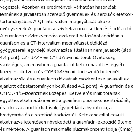
végeztek. Azonban az eredmények várhatóan hasonlóak
lennének a javallatban szereplő gyermekek és serdülők életkor-
tartományában. A QT-intervallum megnyúlását okozó
gyógyszerek A guanfacin a szívfrekvencia csökkenését idézi elő.
A guanfacin szívfrekvenciára gyakorolt hatásából adódóan a
guanfacin és a QT-intervallum megnyúlását előidéző
gyógyszerek egyidejű alkalmazása általában nem javasolt (lásd
4.4 pont). CYP3A4- és CYP3A5-inhibitorok Óvatosság
szükséges, amennyiben a guanfacint ketokonazolt és egyéb
közepes, illetve erős CYP3A4/5inhibitort szedő betegnél
alkalmazzák, és a guanfacin dózisának csökkentése javasolt az
ajánlott dózistartományon belül (lásd 4.2 pont). A guanfacin és a
CYP3A4/5-izoenzimek közepes, illetve erős inhibitorainak
együttes alkalmazása emeli a guanfacin plazmakoncentrációját,
és fokozza a mellékhatások, így például a hypotonia, a
bradycardia és a szedáció kockázatát. Ketokonazollal együtt
alkalmazva jelentősen növekedett a guanfacin-expozíció üteme
és mértéke. A guanfacin maximális plazmakoncentrációja (Cmax)