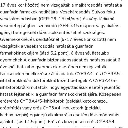
17 éves kor között) nem vizsgálták a májkárosodás hatását a
guanfacin farmakokinetikájára. Vesekárosodás Súlyos fokú
vesekárosodásban (GFR: 29-15 ml/perc) és végstádiumú
vesebetegségben szenvedő (GFR: <15 ml/perc vagy dialízis-
igény) betegeknél dóziscsökkentés lehet szükséges.
Gyermekeknél és serdülőknél (6-17 éves kor között) nem
vizsgálták a vesekárosodás hatását a guanfacin
farmakokinetikájára (lásd 5.2 pont). 6 évesnél fiatalabb
gyermekek A guanfacin biztonságosságát és hatásosságát 6
évesnél fiatalabb gyermekek esetében nem igazolták.
Nincsenek rendelkezésre álló adatok. CYP3A4- és CYP3A5-
inhibitorokkal/-induktorokkal kezelt betegek A CYP3A4/5-
inhibitorokról kimutatták, hogy együttadásuk esetén jelentős
hatást fejtenek ki a guanfacin farmakokinetikájára. Közepesen
erős/erős CYP3A4/5-inhibitorok (például ketokonazol,
grépfrútlé) vagy erős CYP3A4-indukotork (például
karbamazepin) egyidejű alkalmazása esetén dózismódosítás
ajánlott (lásd 4.5 pont). Erős és közepesen erős CYP3A4-