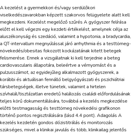
A kezelést a gyermekkori és/vagy serdülőkori
viselkedészavarokban képzett szakorvos felügyelete alatt kell
megkezdeni. Kezelést megelőző szűrés A gyógyszer felírása
előtt el kell végezni egy kezdeti értékelést, amelynek célja az
aluszékonyság és szedáció, valamint a hypotonia, a bradycardia,
a QT-intervallum megnyúlással járó arrhythmia és a testtömeg-
növekedés/obesitas fokozott kockázatának kitett betegek
felismerése. Ennek a vizsgálatnak ki kell terjednie a beteg
cardiovascularis állapotára, beleértve a vérnyomást és a
pulzusszámot, az egyidejűleg alkalmazott gyógyszerek, a
korábbi és aktuálisan fennálló belgyógyászati és pszichiátriai
társbetegségek, illetve tünetek, valamint a hirtelen
szívhalál/tisztázatlan eredetű halálozás családi előfordulásának
teljes körű dokumentálására, továbbá a kezelés megkezdése
előtti testmagasság és testtömeg növekedési grafikonon
történő pontos regisztrálására (lásd 4.4 pont). Adagolás A
kezelés kezdetén gondos dózistitrálás és monitorozás
szükséges, mivel a klinikai javulás és több, klinikailag jelentős