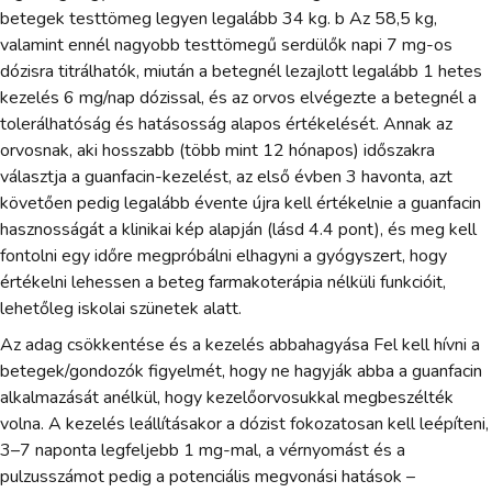
betegek testtömeg legyen legalább 34 kg. b Az 58,5 kg,
valamint ennél nagyobb testtömegű serdülők napi 7 mg-os
dózisra titrálhatók, miután a betegnél lezajlott legalább 1 hetes
kezelés 6 mg/nap dózissal, és az orvos elvégezte a betegnél a
tolerálhatóság és hatásosság alapos értékelését. Annak az
orvosnak, aki hosszabb (több mint 12 hónapos) időszakra
választja a guanfacin-kezelést, az első évben 3 havonta, azt
követően pedig legalább évente újra kell értékelnie a guanfacin
hasznosságát a klinikai kép alapján (lásd 4.4 pont), és meg kell
fontolni egy időre megpróbálni elhagyni a gyógyszert, hogy
értékelni lehessen a beteg farmakoterápia nélküli funkcióit,
lehetőleg iskolai szünetek alatt.
Az adag csökkentése és a kezelés abbahagyása Fel kell hívni a
betegek/gondozók figyelmét, hogy ne hagyják abba a guanfacin
alkalmazását anélkül, hogy kezelőorvosukkal megbeszélték
volna. A kezelés leállításakor a dózist fokozatosan kell leépíteni,
3–7 naponta legfeljebb 1 mg-mal, a vérnyomást és a
pulzusszámot pedig a potenciális megvonási hatások –