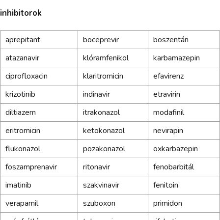
inhibitorok
aprepitant
boceprevir
boszentán
atazanavir
klóramfenikol
karbamazepin
ciprofloxacin
klaritromicin
efavirenz
krizotinib
indinavir
etravirin
diltiazem
itrakonazol
modafinil
eritromicin
ketokonazol
nevirapin
flukonazol
pozakonazol
oxkarbazepin
foszamprenavir
ritonavir
fenobarbitál
imatinib
szakvinavir
fenitoin
verapamil
szuboxon
primidon