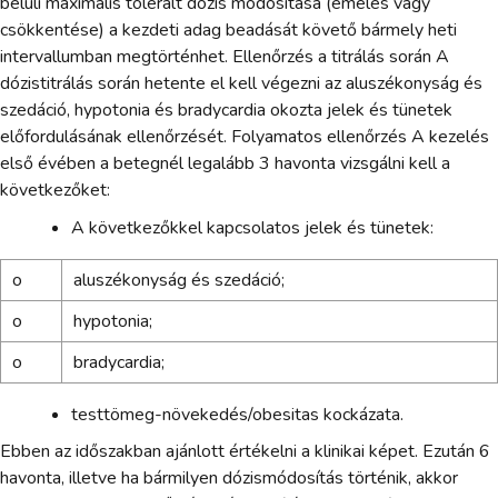
belüli maximális tolerált dózis módosítása (emelés vagy
csökkentése) a kezdeti adag beadását követő bármely heti
intervallumban megtörténhet. Ellenőrzés a titrálás során A
dózistitrálás során hetente el kell végezni az aluszékonyság és
szedáció, hypotonia és bradycardia okozta jelek és tünetek
előfordulásának ellenőrzését. Folyamatos ellenőrzés A kezelés
első évében a betegnél legalább 3 havonta vizsgálni kell a
következőket:
A következőkkel kapcsolatos jelek és tünetek:
o
aluszékonyság és szedáció;
o
hypotonia;
o
bradycardia;
testtömeg-növekedés/obesitas kockázata.
Ebben az időszakban ajánlott értékelni a klinikai képet. Ezután 6
havonta, illetve ha bármilyen dózismódosítás történik, akkor