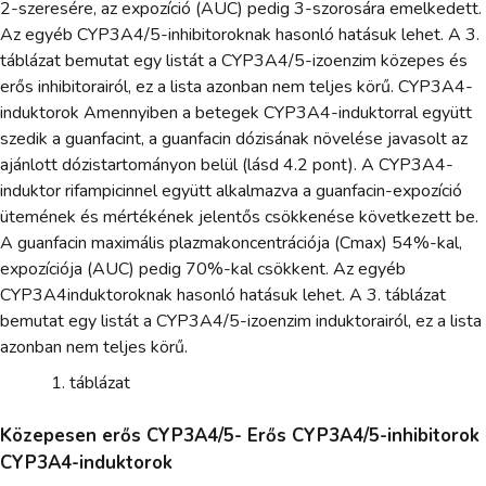
2-szeresére, az expozíció (AUC) pedig 3-szorosára emelkedett.
Az egyéb CYP3A4/5-inhibitoroknak hasonló hatásuk lehet. A 3.
táblázat bemutat egy listát a CYP3A4/5-izoenzim közepes és
erős inhibitorairól, ez a lista azonban nem teljes körű. CYP3A4-
induktorok Amennyiben a betegek CYP3A4-induktorral együtt
szedik a guanfacint, a guanfacin dózisának növelése javasolt az
ajánlott dózistartományon belül (lásd 4.2 pont). A CYP3A4-
induktor rifampicinnel együtt alkalmazva a guanfacin-expozíció
ütemének és mértékének jelentős csökkenése következett be.
A guanfacin maximális plazmakoncentrációja (Cmax) 54%-kal,
expozíciója (AUC) pedig 70%-kal csökkent. Az egyéb
CYP3A4induktoroknak hasonló hatásuk lehet. A 3. táblázat
bemutat egy listát a CYP3A4/5-izoenzim induktorairól, ez a lista
azonban nem teljes körű.
táblázat
Közepesen erős CYP3A4/5- Erős CYP3A4/5-inhibitorok
CYP3A4-induktorok