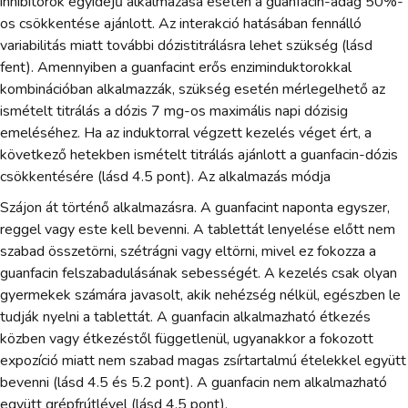
inhibitorok egyidejű alkalmazása esetén a guanfacin-adag 50%-
os csökkentése ajánlott. Az interakció hatásában fennálló
variabilitás miatt további dózistitrálásra lehet szükség (lásd
fent). Amennyiben a guanfacint erős enziminduktorokkal
kombinációban alkalmazzák, szükség esetén mérlegelhető az
ismételt titrálás a dózis 7 mg-os maximális napi dózisig
emeléséhez. Ha az induktorral végzett kezelés véget ért, a
következő hetekben ismételt titrálás ajánlott a guanfacin-dózis
csökkentésére (lásd 4.5 pont). Az alkalmazás módja
Szájon át történő alkalmazásra. A guanfacint naponta egyszer,
reggel vagy este kell bevenni. A tablettát lenyelése előtt nem
szabad összetörni, szétrágni vagy eltörni, mivel ez fokozza a
guanfacin felszabadulásának sebességét. A kezelés csak olyan
gyermekek számára javasolt, akik nehézség nélkül, egészben le
tudják nyelni a tablettát. A guanfacin alkalmazható étkezés
közben vagy étkezéstől függetlenül, ugyanakkor a fokozott
expozíció miatt nem szabad magas zsírtartalmú ételekkel együtt
bevenni (lásd 4.5 és 5.2 pont). A guanfacin nem alkalmazható
együtt grépfrútlével (lásd 4.5 pont).