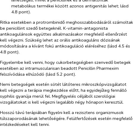
lehetséges, mivel a penicillinek és a dermatofiták
metabolikus termékei között azonos antigenitás lehet; lásd
4.8 pont).
Ritka esetekben a protrombinidő meghosszabbodásáról számoltak
be penicillint szedő betegeknél. K-vitamin-antagonista
antikoagulánsok együttes alkalmazásakor megfelelő ellenőrzést
kell végezni. Szükség lehet az orális antikoaguláns dózisának
módosítására a kívánt fokú antikoaguláció eléréséhez (lásd 4.5 és
4.8 pont).
Figyelembe kell venni, hogy cukorbetegségben szenvedő betegek
esetében az intramuscularisan beadott Penicillin Pharmexim
felszívódása elhúzódó (lásd 5.2 pont).
Nemi betegségek esetén sötét látóteres mikroszkópvizsgálatot
kell végezni a terápia megkezdése előtt, ha egyidejűleg fennálló
syphilis gyanúja merül fel. Megfigyelés céljából szerológiai
vizsgálatokat is kell végezni legalább négy hónapon keresztül.
Hosszú távú terápiában figyelni kell a rezisztens organizmusok
túlszaporodásának lehetőségére. Felülfertőzések esetén megfelelő
intézkedéseket kell tenni.