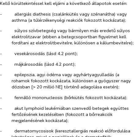
Kellő körültekintéssel kell eljárni a következő állapotok esetén:
-​
allergiás diathesis (csalánkiütés vagy szénanátha) vagy
asthma (a túlérzékenységi reakciók fokozott kockázata);
-​
súlyos szívbetegség vagy bármilyen más eredetű súlyos
elektrolitzavar (ebben a betegcsoportban figyelmet kell
fordítani az elektrolitbevitelre, különösen a káliumbevitelre);
-​
vesekárosodás (lásd 4.2 pont);
-​
májkárosodás (lásd 4.2 pont);
-​
epilepszia, agyi ödéma vagy agyhártyagyulladás (a
rohamok fokozott kockázata, különösen a gyógyszer nagy
dózisban [> 20 millió NE] történő adagolása esetén);
-​
fennálló mononucleosis (bőrkiütés fokozott kockázata);
-​
akut lymphoid leukémiában szenvedő betegek együttes
fertőzésének kezelésében (fokozott a bőrreakciók
megjelenésének kockázata);
-​
dermatomycosisok (keresztallergiás reakció előfordulása