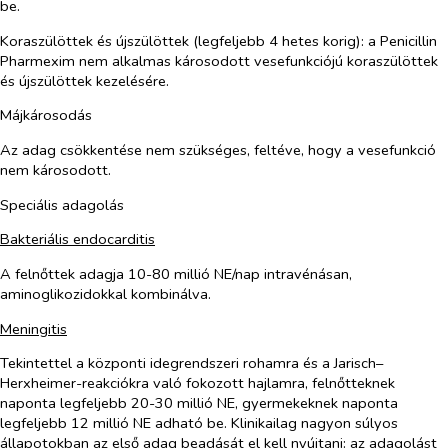
be.
Koraszülöttek és újszülöttek (legfeljebb 4 hetes korig):
a Penicillin
Pharmexim nem alkalmas károsodott vesefunkciójú koraszülöttek
és újszülöttek kezelésére.
Májkárosodás
Az adag csökkentése nem szükséges, feltéve, hogy a vesefunkció
nem károsodott.
Speciális adagolás
Bakteriális endocarditis
A felnőttek adagja 10-80 millió NE/nap intravénásan,
aminoglikozidokkal kombinálva.
Meningitis
Tekintettel a központi idegrendszeri rohamra és a Jarisch–
Herxheimer-reakciókra való fokozott hajlamra, felnőtteknek
naponta legfeljebb 20-30 millió NE, gyermekeknek naponta
legfeljebb
12 millió NE
adható be. Klinikailag nagyon súlyos
állapotokban az első adag beadását el kell nyújtani: az adagolást