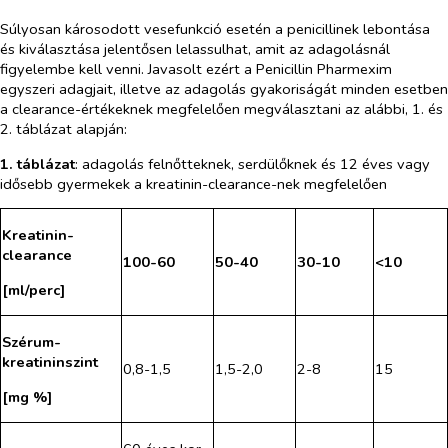
Súlyosan károsodott vesefunkció esetén a penicillinek lebontása
és kiválasztása jelentősen lelassulhat, amit az adagolásnál
figyelembe kell venni. Javasolt ezért a Penicillin Pharmexim
egyszeri adagjait, illetve az adagolás gyakoriságát minden esetben
a clearance-értékeknek megfelelően megválasztani az alábbi, 1. és
2. táblázat alapján:
1. táblázat
: adagolás felnőtteknek, serdülőknek és 12 éves vagy
idősebb gyermekek a kreatinin-clearance-nek megfelelően
Kreatinin-
clearance
100-60
50-40
30-10
<10
[ml/perc]
Szérum-
kreatininszint
0,8-1,5
1,5-2,0
2-8
15
[mg %]