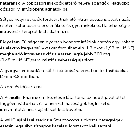
határának. A többszöri injekciók eltérő helyre adandók. Nagyobb
dózisok
iv
. infúzióként adhatók be.
Súlyos helyi reakciók fordulhatnak elő intramuscularis alkalmazás
esetén, különösen csecsemőknél és gyermekeknél. Ha lehetséges,
intravénás terápiát kell alkalmazni.
Figyelem
: Túlságosan gyorsan beadott infúziók esetén agyi roham
és elektrolitegyensúly-zavar fordulhat elő. 1,2 g-ot (1,92 millió NE)
meghaladó intravénás dózis esetén legfeljebb 300 mg
(0,48 millió NE)/perc infúziós sebesség ajánlott.
A gyógyszer beadása előtti feloldására vonatkozó utasításokat
lásd a 6.6 pontban.
A kezelés időtartama
A Penicillin Pharmexim-kezelés időtartama az adott javallattól
függően változhat, és a nemzeti hatóságok legfrissebb
iránymutatásainak ajánlásait kell követni.
A WHO ajánlásai szerint a
Streptococcus
okozta betegségek
esetén legalább tíznapos kezelési időszakot kell tartani.