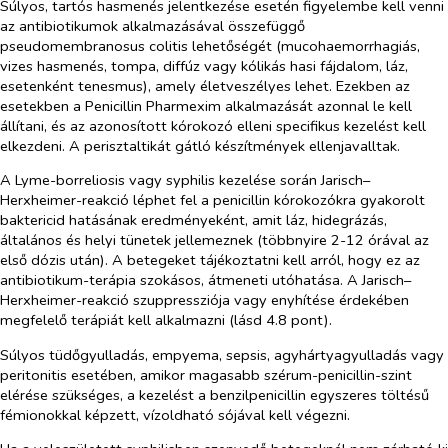
Súlyos, tartós hasmenés jelentkezése esetén figyelembe kell venni
az antibiotikumok alkalmazásával összefüggő
pseudomembranosus colitis lehetőségét (mucohaemorrhagiás,
vizes hasmenés, tompa, diffúz vagy kólikás hasi fájdalom, láz,
esetenként tenesmus), amely életveszélyes lehet. Ezekben az
esetekben a Penicillin Pharmexim alkalmazását azonnal le kell
állítani, és az azonosított kórokozó elleni specifikus kezelést kell
elkezdeni. A perisztaltikát gátló készítmények ellenjavalltak.
A Lyme-borreliosis vagy syphilis kezelése során Jarisch–
Herxheimer-reakció léphet fel a penicillin kórokozókra gyakorolt
baktericid hatásának eredményeként, amit láz, hidegrázás,
általános és helyi tünetek jellemeznek (többnyire 2-12 órával az
első dózis után). A betegeket tájékoztatni kell arról, hogy ez az
antibiotikum-terápia szokásos, átmeneti utóhatása. A Jarisch–
Herxheimer-reakció szuppressziója vagy enyhítése érdekében
megfelelő terápiát kell alkalmazni (lásd 4.8 pont).
Súlyos tüdőgyulladás, empyema, sepsis, agyhártyagyulladás vagy
peritonitis esetében, amikor magasabb szérum-penicillin-szint
elérése szükséges, a kezelést a benzilpenicillin egyszeres töltésű
fémionokkal képzett, vízoldható sójával kell végezni.