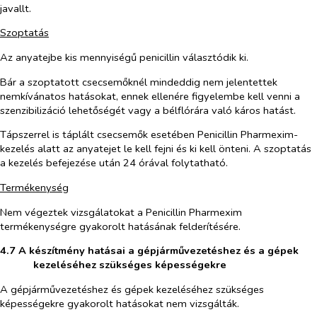
javallt.
Szoptatás
Az anyatejbe kis mennyiségű penicillin választódik ki.
Bár a szoptatott csecsemőknél mindeddig nem jelentettek
nemkívánatos hatásokat, ennek ellenére figyelembe kell venni a
szenzibilizáció lehetőségét vagy a bélflórára való káros hatást.
Tápszerrel is táplált csecsemők esetében Penicillin Pharmexim-
kezelés alatt az anyatejet le kell fejni és ki kell önteni. A szoptatás
a kezelés befejezése után 24 órával folytatható.
Termékenység
Nem végeztek vizsgálatokat a Penicillin Pharmexim
termékenységre gyakorolt hatásának felderítésére.
4.7 A készítmény hatásai a gépjárművezetéshez és a gépek
kezeléséhez szükséges képességekre
A gépjárművezetéshez és gépek kezeléséhez szükséges
képességekre gyakorolt hatásokat nem vizsgálták.