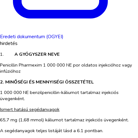
Eredeti dokumentum (OGYEI)
hirdetés
1.​
A GYÓGYSZER NEVE
Penicillin Pharmexim 1 000 000 NE por oldatos injekcióhoz vagy
infúzióhoz
2. MINŐSÉGI ÉS MENNYISÉGI ÖSSZETÉTEL
1 000 000 NE benzilpenicillin-káliumot tartalmaz injekciós
üvegenként.
Ismert hatású segédanyagok
65,7 mg (1,68 mmol) káliumot tartalmaz injekciós üvegenként.
A segédanyagok teljes listáját lásd a 6.1 pontban.