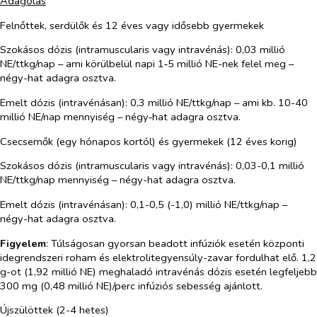
Adagolás
Felnőttek, serdülők és 12 éves vagy idősebb gyermekek
Szokásos dózis (intramuscularis vagy intravénás): 0,03 millió
NE/ttkg/nap – ami körülbelül napi 1‑5 millió NE-nek felel meg –
négy-hat adagra osztva.
Emelt dózis (intravénásan): 0,3 millió NE/ttkg/nap – ami kb. 10-40
millió NE/nap mennyiség – négy‑hat adagra osztva.
Csecsemők (egy hónapos kortól) és gyermekek (12 éves korig)
Szokásos dózis (intramuscularis vagy intravénás): 0,03-0,1 millió
NE/ttkg/nap mennyiség – négy-hat adagra osztva.
Emelt dózis (intravénásan): 0,1-0,5 (-1,0) millió NE/ttkg/nap –
négy-hat adagra osztva.
Figyelem
: Túlságosan gyorsan beadott infúziók esetén központi
idegrendszeri roham és elektrolitegyensúly-zavar fordulhat elő. 1,2
g-ot (1,92 millió NE) meghaladó intravénás dózis esetén legfeljebb
300 mg (0,48 millió NE)/perc infúziós sebesség ajánlott.
Újszülöttek (2-4 hetes)