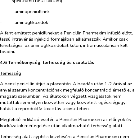
spektrumú
béta-laktám
)
-​
aminopenicillinek
-​
aminoglikozidok
A fent említett penicillineket a Penicillin Pharmexim infúzió előtt,
lassú intravénás injekció formájában alkalmazzák. Amikor csak
lehetséges, az aminoglikozidokat külön, intramuscularisan kell
beadni.
4.6 Termékenység, terhesség és szoptatás
Terhesség
A benzilpenicillin átjut a placentán. A beadás után 1-2 órával az
anyai szérum koncentrációnak megfelelő koncentráció érhető el a
magzati szérumban. Az állatokon végzett vizsgálatok nem
mutattak semmilyen közvetlen vagy közvetett egészségügyi
hatást a reproduktív toxicitás tekintetében.
Megfelelő indikáció esetén a Penicillin Pharmexim az előnyök és
kockázatok mérlegelése után alkalmazható terhesség alatt.
Terhesség alatt syphilis kezelésére a Penicillin Pharmexim nem