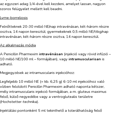
az egyszeri adag 1/4-ével kell kezdeni, amelyet lassan, nagyon
szoros felügyelet mellett kell beadni.
Lyme-borreliosis
Felnőtteknek 20-30 millió NE/nap intravénásan, két-három részre
osztva, 14 napon keresztül; gyermekeknek 0,5 millió NE/ttkg/nap
intravénásan, két-három részre osztva, 14 napon keresztül.
Az alkalmazás módja
A Penicillin Pharmexim
intravénásan
(injekció vagy rövid infúzió –
10 millió NE/100 ml – formájában), vagy
intramuscularisan
is
adható.
Megjegyzések az intramuscularis injekcióhoz:
Legfeljebb 10 millió NE (= kb. 6,25 g) 6-10 ml injekcióhoz való
vízben feloldott Penicillin Pharmexim adható naponta kétszer,
mély intramuscularis injekció formájában, a
m. gluteus maximus
felső, külső negyedébe vagy a ventroglutealis területre
(Hochstetter-technika).
Injektálási pontonként 5 ml tekinthető a tolerálhatóság felső