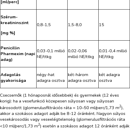
[ml/perc]
Szérum-
kreatininszint
0,8-1,5
1,5-8,0
15
[mg %]
Penicillin
0,03-0,1 millió
0,02-0,06
0,01-0,4 millió
Pharmexim (napi
NE/ttkg
millió NE/ttkg
NE/ttkg
adag)
Adagolás
négy-hat
két-három
két adagra
gyakorisága
adagra osztva
adagra osztva
osztva
Csecsemők (1 hónaposnál idősebbek) és gyermekek (12 éves
korig):
ha a vesefunkció közepesen súlyosan vagy súlyosan
2
károsodott (glomerulusfiltrációs ráta = 10–50 ml/perc/1,73 m
),
akkor a szokásos adagot adják be 8-12 óránként. Nagyon súlyos
vesekárosodás vagy veseelégtelenség (glomerulusfiltrációs ráta
2
<10 ml/perc/1,73 m
) esetén a szokásos adagot 12 óránként adják