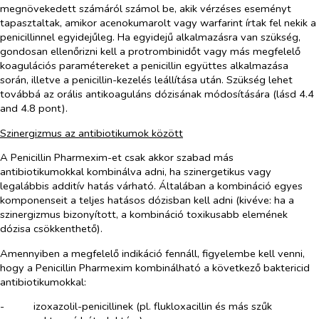
megnövekedett számáról számol be, akik vérzéses eseményt
tapasztaltak, amikor acenokumarolt vagy warfarint írtak fel nekik a
penicillinnel egyidejűleg. Ha egyidejű alkalmazásra van szükség,
gondosan ellenőrizni kell a protrombinidőt vagy más megfelelő
koagulációs paramétereket a penicillin együttes alkalmazása
során, illetve a penicillin-kezelés leállítása után. Szükség lehet
továbbá az orális antikoaguláns dózisának módosítására (lásd 4.4
and 4.8 pont).
Szinergizmus az antibiotikumok között
A Penicillin Pharmexim-et csak akkor szabad más
antibiotikumokkal kombinálva adni, ha szinergetikus vagy
legalábbis additív hatás várható. Általában a kombináció egyes
komponenseit a teljes hatásos dózisban kell adni (kivéve: ha a
szinergizmus bizonyított, a kombináció toxikusabb elemének
dózisa csökkenthető).
Amennyiben a megfelelő indikáció fennáll, figyelembe kell venni,
hogy a Penicillin Pharmexim kombinálható a következő baktericid
antibiotikumokkal:
-​
izoxazolil-penicillinek (pl. flukloxacillin és más szűk