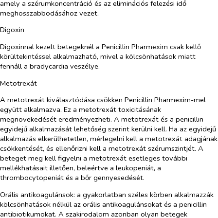
amely a szérumkoncentráció és az eliminációs felezési idő
meghosszabbodásához vezet.
Digoxin
Digoxinnal kezelt betegeknél a Penicillin Pharmexim csak kellő
körültekintéssel alkalmazható, mivel a kölcsönhatások miatt
fennáll a bradycardia veszélye.
Metotrexát
A metotrexát kiválasztódása csökken Penicillin Pharmexim-mel
együtt alkalmazva. Ez a metotrexát toxicitásának
megnövekedését eredményezheti. A metotrexát és a penicillin
egyidejű alkalmazását lehetőség szerint kerülni kell. Ha az egyidejű
alkalmazás elkerülhetetlen, mérlegelni kell a metotrexát adagjának
csökkentését, és ellenőrizni kell a metotrexát szérumszintjét. A
beteget meg kell figyelni a metotrexát esetleges további
mellékhatásait illetően, beleértve a leukopeniát, a
thrombocytopeniát és a bőr gennyesedését.
Orális antikoagulánsok
: a gyakorlatban széles körben alkalmazzák
kölcsönhatások nélkül az orális antikoagulánsokat és a penicillin
antibiotikumokat. A szakirodalom azonban olyan betegek