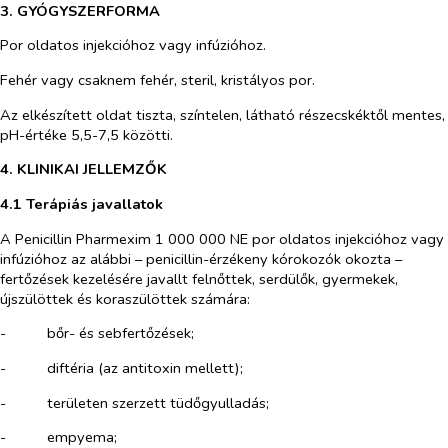
3. GYÓGYSZERFORMA
Por oldatos injekcióhoz vagy infúzióhoz.
Fehér vagy csaknem fehér, steril, kristályos por.
Az elkészített oldat tiszta, színtelen, látható részecskéktől mentes,
pH-értéke 5,5-7,5 közötti.
4. KLINIKAI JELLEMZŐK
4.1 Terápiás javallatok
A Penicillin Pharmexim 1 000 000 NE por oldatos injekcióhoz vagy
infúzióhoz az alábbi – penicillin-érzékeny kórokozók okozta –
fertőzések kezelésére javallt felnőttek, serdülők, gyermekek,
újszülöttek és koraszülöttek számára:
-​
bőr- és sebfertőzések;
-​
diftéria (az antitoxin mellett);
-​
területen szerzett tüdőgyulladás;
-​
empyema;