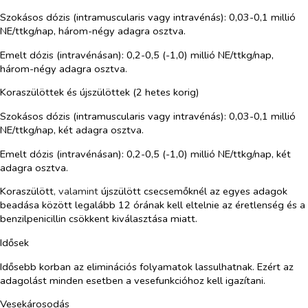
Szokásos dózis (intramuscularis vagy intravénás): 0,03-0,1 millió
NE/ttkg/nap, három-négy adagra osztva.
Emelt dózis (intravénásan): 0,2-0,5 (-1,0) millió NE/ttkg/nap,
három-négy adagra osztva.
Koraszülöttek és újszülöttek (2 hetes korig)
Szokásos dózis (intramuscularis vagy intravénás): 0,03-0,1 millió
NE/ttkg/nap, két adagra osztva.
Emelt dózis (intravénásan): 0,2-0,5 (-1,0) millió NE/ttkg/nap, két
adagra osztva.
Koraszülött
, valamint
újszülött csecsemőknél az egyes adagok
beadása között legalább 12 órának kell eltelnie az éretlenség és a
benzilpenicillin csökkent kiválasztása miatt.
Idősek
Idősebb korban az eliminációs folyamatok lassulhatnak. Ezért az
adagolást minden esetben a vesefunkcióhoz kell igazítani.
Vesekárosodás