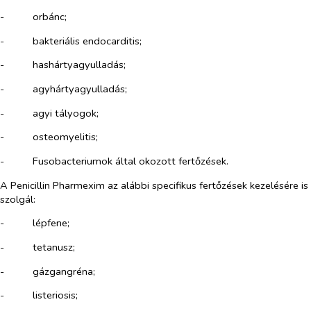
-​
orbánc;
-​
bakteriális endocarditis;
-​
hashártyagyulladás;
-​
agyhártyagyulladás;
-​
agyi tályogok;
-​
osteomyelitis;
-​
Fusobacterium
ok által okozott fertőzések.
A Penicillin Pharmexim az alábbi specifikus fertőzések kezelésére is
szolgál:
-​
lépfene;
-​
tetanusz;
-​
gázgangréna;
-​
listeriosis;