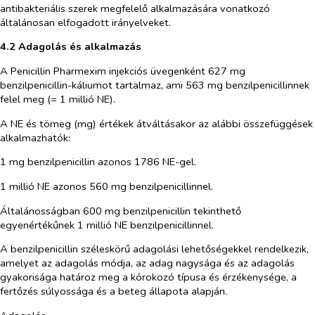
antibakteriális szerek megfelelő alkalmazására vonatkozó
általánosan elfogadott irányelveket.
4.2 Adagolás és alkalmazás
A Penicillin Pharmexim injekciós üvegenként 627 mg
benzilpenicillin-káliumot tartalmaz, ami 563 mg benzilpenicillinnek
felel meg (= 1 millió NE).
A NE és tömeg (mg) értékek átváltásakor az alábbi összefüggések
alkalmazhatók:
1 mg benzilpenicillin azonos 1786 NE-gel.
1 millió NE azonos 560 mg benzilpenicillinnel.
Általánosságban 600 mg benzilpenicillin tekinthető
egyenértékűnek 1 millió NE benzilpenicillinnel.
A benzilpenicillin széleskörű adagolási lehetőségekkel rendelkezik,
amelyet az adagolás módja, az adag nagysága és az adagolás
gyakorisága határoz meg a kórokozó típusa és érzékenysége, a
fertőzés súlyossága és a beteg állapota alapján.