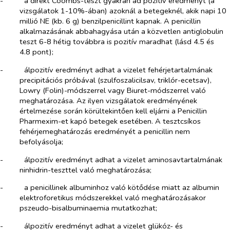
-​
a direkt Coombs-teszt gyakran ad pozitív eredményt (a
vizsgálatok 1-10%-ában) azoknál a betegeknél, akik napi 10
millió NE (kb. 6 g) benzilpenicillint kapnak. A penicillin
alkalmazásának abbahagyása után a közvetlen antiglobulin
teszt 6-8 hétig továbbra is pozitív maradhat (lásd 4.5 és
4.8 pont);
-​
álpozitív eredményt adhat a vizelet fehérjetartalmának
precipitációs próbával (szulfoszalicilsav, triklór-ecetsav),
Lowry (Folin)-módszerrel vagy Biuret-módszerrel való
meghatározása. Az ilyen vizsgálatok eredményének
értelmezése során körültekintően kell eljárni a Penicillin
Pharmexim-et kapó betegek esetében. A tesztcsíkos
fehérjemeghatározás eredményét a penicillin nem
befolyásolja;
-​
álpozitív eredményt adhat a vizelet aminosavtartalmának
ninhidrin-teszttel való meghatározása;
-​
a penicillinek albuminhoz való kötődése miatt az albumin
elektroforetikus módszerekkel való meghatározásakor
pszeudo-bisalbuminaemia mutatkozhat;
-​
álpozitív eredményt adhat a vizelet glükóz- és