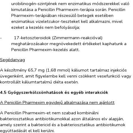
urobilinogén-szintjének nem enzimatikus módszerekkel való
kimutatása a Penicillin Pharmexim-terápia során. Penicillin
Pharmexim-terápiában részesülő betegek esetében
enzimatikus vizeletcukor-teszteket kell alkalmazni, mivel
ezeket a kezelés nem befolyásolja;
-​
17-ketoszteroidok (Zimmermann-reakcióval)
meghatározásakor megnövekedett értékeket kaphatunk a
Penicillin Pharmexim-kezelés alatt.
Segédanyag
A készítmény 65,7 mg (1,68 mmol) káliumot tartalmaz injekciós
üvegenként, amit figyelembe kell venni csökkent vesefunkció vagy
kontrollált káliumtartalmú diéta esetén.
4.5 Gyógyszerkölcsönhatások és egyéb interakciók
A Penicillin Pharmexim egyidejű alkalmazása nem ajánlott
A Penicillin Pharmexim-et nem szabad kombinálni
bakteriosztatikus antibiotikumokkal azon általános elv alapján,
amely szerint a baktericid és a bakteriosztatikus antibiotikumok
együttadását el kell kerülni.