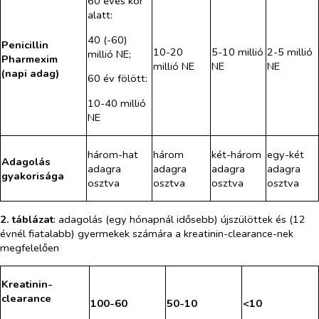
60 éves kor
alatt:
40 (-60)
Penicillin
10-20
5-10 millió
2-5 millió
millió NE;
Pharmexim
millió NE
NE
NE
(napi adag)
60 év fölött:
10-40 millió
NE
három-hat
három
két-három
egy-két
Adagolás
adagra
adagra
adagra
adagra
gyakorisága
osztva
osztva
osztva
osztva
2. táblázat
: adagolás (egy hónapnál idősebb) újszülöttek és (12
évnél fiatalabb) gyermekek számára a kreatinin-clearance-nek
megfelelően
Kreatinin-
clearance
100-60
50-10
<10