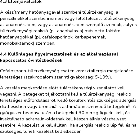
4.3 Ellenjavallatok
A készítmény hatóanyagával szembeni túlérzékenység, a
penicillinekkel szembeni ismert vagy feltételezett túlérzékenység
az anamnézisben, vagy az anamnézisben szereplő azonnali, súlyos
túlérzékenységi reakció (pl. anaphylaxia) más béta-laktám
hatóanyagokkal (pl. cefalosporinok, karbapenemek,
monobaktámok) szemben.
4.4 Különleges figyelmeztetések és az alkalmazással
kapcsolatos óvintézkedések
Cefalosporin-túlérzékenység esetén keresztallergia megjelenése
lehetséges (szakirodalom szerinti gyakoriság: 5-10%).
A kezelés megkezdése előtt túlérzékenységi vizsgálatot kell
végezni. A betegeket tájékoztatni kell a túlérzékenységi reakció
lehetséges előfordulásáról. Kellő körültekintés szükséges allergiás
diathesisben vagy bronchiális asthmában szenvedő betegeknél. A
gyógyszer beadása után a betegeket 30 percig figyelni kell, és
injektálható adrenalin-oldatnak kell készen állnia vészhelyzet
esetére. A kezelést le kell állítani, ha allergiás reakció lép fel, és ha
szükséges, tüneti kezelést kell elkezdeni.