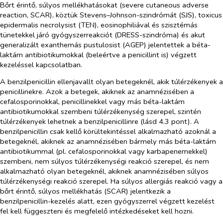
Bőrt érintő, súlyos mellékhatásokat (
severe cutaneous adverse
reaction
, SCAR), köztük Stevens–Johnson-szindrómát (SJS), toxicus
epidermalis necrolysist (TEN), eosinophiliával és szisztémás
tünetekkel járó gyógyszerreakciót (DRESS-szindróma) és akut
generalizált exanthemás pustulosist (AGEP) jelentettek a béta-
laktám antibiotikumokkal (beleértve a penicillint is) végzett
kezeléssel kapcsolatban.
A benzilpenicillin ellenjavallt olyan betegeknél, akik túlérzékenyek a
penicillinekre. Azok a betegek, akiknek az anamnézisében a
cefalosporinokkal, penicillinekkel vagy más béta-laktám
antibiotikumokkal szembeni túlérzékenység szerepel, szintén
túlérzékenyek lehetnek a benzilpenicillinre (lásd 4.3 pont). A
benzilpenicillin csak kellő körültekintéssel alkalmazható azoknál a
betegeknél, akiknek az anamnézisében bármely más béta-laktám
antibiotikummal (pl. cefalosporinokkal vagy karbapenemekkel)
szembeni, nem súlyos túlérzékenységi reakció szerepel, és nem
alkalmazható olyan betegeknél, akiknek anamnézisében súlyos
túlérzékenységi reakció szerepel. Ha súlyos allergiás reakció vagy a
bőrt érintő, súlyos mellékhatás (SCAR) jelentkezik a
benzilpenicillin-kezelés alatt, ezen gyógyszerrel végzett kezelést
fel kell függeszteni és megfelelő intézkedéseket kell hozni.