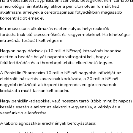
Ha a veleszületett syphilisben szenvedő betegeknél nem zárható ki
a neurológiai érintettség, akkor a penicillin olyan formáit kell
alkalmazni, amelyek a cerebrospinalis folyadékban magasabb
koncentrációt érnek el.
Intramuscularis alkalmazás esetén súlyos helyi reakciók
fordulhatnak elő csecsemőknél és kisgyermekeknél. Ha lehetséges,
intravénás terápiát kell végezni.
Nagyon nagy dózisok (>10 millió NE/nap) intravénás beadása
esetén a beadás helyét naponta váltogatni kell, hogy a
felülfertőződés és a thrombophlebitis elkerülhető legyen.
A Penicillin Pharmexim 10 millió NE-nél nagyobb infúzióját az
elektrolit-háztartás zavarainak kockázata, a 20 millió NE-nél
nagyobb infúzióját a központi idegrendszeri görcsrohamok
kockázata miatt lassan kell beadni.
Nagy penicillin-adagokkal való hosszan tartó (több mint öt napos)
kezelés esetén ajánlott az elektrolit-egyensúly, a vérkép és a
vesefunkció ellenőrzése.
A labordiagnosztikai eredmények befolyásolása
: