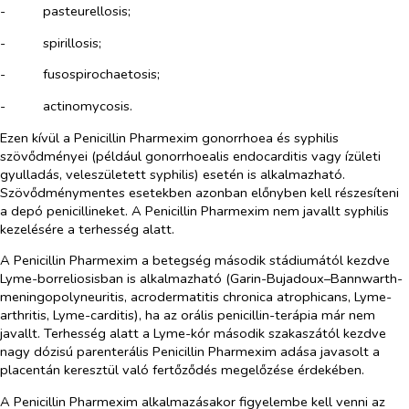
-​
pasteurellosis;
-​
spirillosis;
-​
fusospirochaetosis;
-​
actinomycosis.
Ezen kívül a Penicillin Pharmexim gonorrhoea és syphilis
szövődményei (például gonorrhoealis endocarditis vagy ízületi
gyulladás, veleszületett syphilis) esetén is alkalmazható.
Szövődménymentes esetekben azonban előnyben kell részesíteni
a depó penicillineket. A Penicillin Pharmexim nem javallt syphilis
kezelésére a terhesség alatt.
A Penicillin Pharmexim a betegség második stádiumától kezdve
Lyme-borreliosisban is alkalmazható (Garin-Bujadoux–Bannwarth-
meningopolyneuritis, acrodermatitis chronica atrophicans, Lyme-
arthritis, Lyme-carditis), ha az orális penicillin-terápia már nem
javallt. Terhesség alatt a Lyme-kór második szakaszától kezdve
nagy dózisú parenterális Penicillin Pharmexim adása javasolt a
placentán keresztül való fertőződés megelőzése érdekében.
A Penicillin Pharmexim alkalmazásakor figyelembe kell venni az