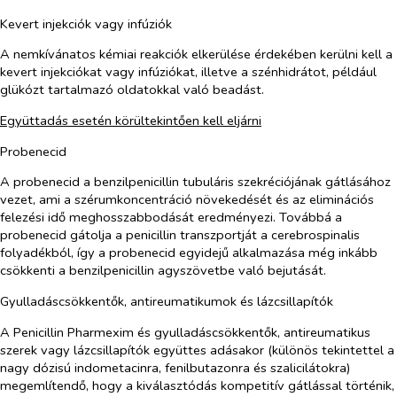
Kevert injekciók vagy infúziók
A nemkívánatos kémiai reakciók elkerülése érdekében kerülni kell a
kevert injekciókat vagy infúziókat, illetve a szénhidrátot, például
glükózt tartalmazó oldatokkal való beadást.
Együttadás esetén körültekintően kell eljárni
Probenecid
A probenecid a benzilpenicillin tubuláris szekréciójának gátlásához
vezet, ami a szérumkoncentráció növekedését és az eliminációs
felezési idő meghosszabbodását eredményezi. Továbbá a
probenecid gátolja a penicillin transzportját a cerebrospinalis
folyadékból, így a probenecid egyidejű alkalmazása még inkább
csökkenti a benzilpenicillin agyszövetbe való bejutását.
Gyulladáscsökkentők, antireumatikumok és lázcsillapítók
A Penicillin Pharmexim és gyulladáscsökkentők, antireumatikus
szerek vagy lázcsillapítók együttes adásakor (különös tekintettel a
nagy dózisú indometacinra, fenilbutazonra és szalicilátokra)
megemlítendő, hogy a kiválasztódás kompetitív gátlással történik,