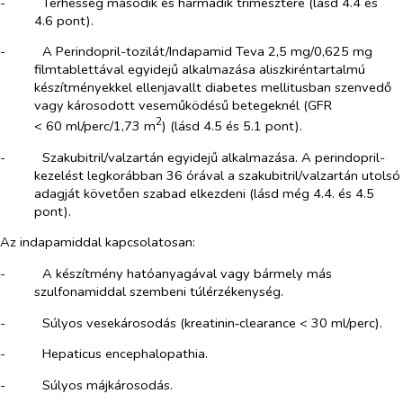
-​
Terhesség második és harmadik trimesztere (lásd 4.4 és
4.6 pont).
-​
A Perindopril-tozilát/Indapamid Teva 2,5 mg/0,625 mg
filmtablettával egyidejű alkalmazása aliszkiréntartalmú
készítményekkel ellenjavallt diabetes mellitusban szenvedő
vagy károsodott veseműködésű betegeknél (GFR
2
< 60 ml/perc/1,73 m
) (lásd 4.5 és 5.1 pont).
-​
Szakubitril/valzartán egyidejű alkalmazása. A perindopril-
kezelést legkorábban 36 órával a szakubitril/valzartán utolsó
adagját követően szabad elkezdeni (lásd még 4.4. és 4.5
pont).
Az indapamiddal kapcsolatosan:
-​
A készítmény hatóanyagával vagy bármely más
szulfonamiddal szembeni túlérzékenység.
-​
Súlyos vesekárosodás (kreatinin‑clearance < 30 ml/perc).
-​
Hepaticus encephalopathia.
-​
Súlyos májkárosodás.