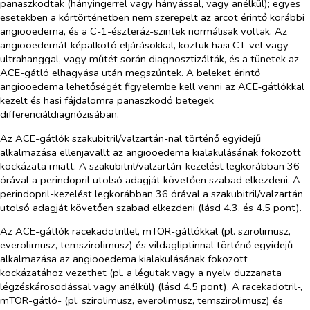
panaszkodtak (hányingerrel vagy hányással, vagy anélkül); egyes
esetekben a kórtörténetben nem szerepelt az arcot érintő korábbi
angiooedema, és a C-1-észteráz-szintek normálisak voltak. Az
angiooedemát képalkotó eljárásokkal, köztük hasi CT-vel vagy
ultrahanggal, vagy műtét során diagnosztizálták, és a tünetek az
ACE-gátló elhagyása után megszűntek. A beleket érintő
angiooedema lehetőségét figyelembe kell venni az ACE‑gátlókkal
kezelt és hasi fájdalomra panaszkodó betegek
differenciáldiagnózisában.
Az ACE-gátlók szakubitril/valzartán-nal történő egyidejű
alkalmazása ellenjavallt az angiooedema kialakulásának fokozott
kockázata miatt. A szakubitril/valzartán-kezelést legkorábban 36
órával a perindopril utolsó adagját követően szabad elkezdeni. A
perindopril-kezelést legkorábban 36 órával a szakubitril/valzartán
utolsó adagját követően szabad elkezdeni (lásd 4.3. és 4.5 pont).
Az ACE-gátlók racekadotrillel, mTOR-gátlókkal (pl. szirolimusz,
everolimusz, temszirolimusz) és vildagliptinnal történő egyidejű
alkalmazása az angiooedema kialakulásának fokozott
kockázatához vezethet (pl. a légutak vagy a nyelv duzzanata
légzéskárosodással vagy anélkül) (lásd 4.5 pont). A racekadotril-,
mTOR-gátló- (pl. szirolimusz, everolimusz, temszirolimusz) és