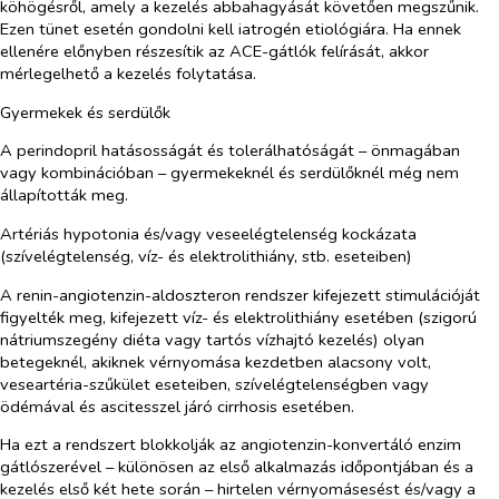
köhögésről, amely a kezelés abbahagyását követően megszűnik.
Ezen tünet esetén gondolni kell iatrogén etiológiára. Ha ennek
ellenére előnyben részesítik az ACE-gátlók felírását, akkor
mérlegelhető a kezelés folytatása.
Gyermekek és serdülők
A perindopril hatásosságát és tolerálhatóságát – önmagában
vagy kombinációban – gyermekeknél és serdülőknél még nem
állapították meg.
Artériás hypotonia és/vagy veseelégtelenség kockázata
(szívelégtelenség, víz- és elektrolithiány, stb. eseteiben)
A renin-angiotenzin-aldoszteron rendszer kifejezett stimulációját
figyelték meg, kifejezett víz- és elektrolithiány esetében (szigorú
nátriumszegény diéta vagy tartós vízhajtó kezelés) olyan
betegeknél, akiknek vérnyomása kezdetben alacsony volt,
veseartéria-szűkület eseteiben, szívelégtelenségben vagy
ödémával és ascitesszel járó cirrhosis esetében.
Ha ezt a rendszert blokkolják az angiotenzin-konvertáló enzim
gátlószerével – különösen az első alkalmazás időpontjában és a
kezelés első két hete során – hirtelen vérnyomásesést és/vagy a