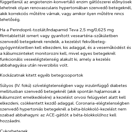
függetlenül az angiotenzin-konvertáló enzim gátlószerei előnyösek
lehetnek olyan renovascularis hypertoniában szenvedő betegeknél,
akik korrekciós műtétre várnak, vagy amikor ilyen műtétre nincs
lehetőség.
Ha a Perindopril-tozilát/Indapamid Teva 2,5 mg/0,625 mg
filmtablettát ismert vagy gyanított veseartéria-szűkületben
szenvedő betegeknek rendelik, a kezelést fekvőbeteg-
gyógyintézetben kell elkezdeni, kis adaggal, és a veseműködést és
a káliumszinteket monitorozni kell, mivel egyes betegeknél
funkcionális veseelégtelenség alakult ki, amely a kezelés
abbahagyása után reverzibilis volt.
Kockázatnak kitett egyéb betegcsoportok
Súlyos (IV. fokú) szívelégtelenségben vagy inzulinfüggő diabetes
mellitusban szenvedő betegeknél (akik spontán hajlamosak a
káliumszint emelkedésére) a kezelést orvosi felügyelet alatt kell
elkezdeni, csökkentett kezdő adaggal. Coronaria-elégtelenségben
szenvedő hypertoniás betegeknél a béta‑blokkoló-kezelést nem
szabad abbahagyni: az ACE-gátlót a béta-blokkolóhoz kell
hozzáadni.
Cukorbetegek