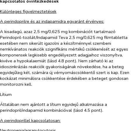
kapcsolatos óvintézkedések
Különleges figyelmeztetések
A perindoprilre és az indapamidra egyaránt érvényes:
A kisadagú, azaz 2,5 mg/0,625 mg kombinációt tartalmazó
Perindopril-tozilát/Indapamid Teva 2,5 mg/0,625 mg filmtabletta
esetében nem sikerült igazolni a készítménnyel szembeni
nemkívánatos reakciók szignifikáns mértékű csökkenését az egyes
komponensek legkisebb engedélyezett adagjaihoz viszonyítva,
kivéve a hypokalaemiát (lásd 4.8 pont). Nem zárható ki az
idioszinkráziás reakciók gyakoriságának növekedése, ha a beteg
egyidejűleg két, számára új vérnyomáscsökkentő szert is kap. Ezen
kockázat minimálisra csökkentése érdekében a beteget gondosan
monitorozni kell.
Lítium
Általában nem ajánlott a lítium egyidejű alkalmazása a
perindopril/indapamid kombinációval (lásd 4.5 pont).
A perindoprillel kapcsolatosan:
Neutropenia/agranulocytosis