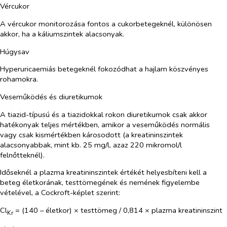
Vércukor
A vércukor monitorozása fontos a cukorbetegeknél, különösen
akkor, ha a káliumszintek alacsonyak.
Húgysav
Hyperuricaemiás betegeknél fokozódhat a hajlam köszvényes
rohamokra.
Veseműködés és diuretikumok
A tiazid-típusú és a tiazidokkal rokon diuretikumok csak akkor
hatékonyak teljes mértékben, amikor a veseműködés normális
vagy csak kismértékben károsodott (a kreatininszintek
alacsonyabbak, mint kb. 25 mg/l, azaz 220 mikromol/l
felnőtteknél).
Időseknél a plazma kreatininszintek értékét helyesbíteni kell a
beteg életkorának, testtömegének és nemének figyelembe
vételével, a Cockroft-képlet szerint:
Cl
= (140 – életkor) × testtömeg / 0,814 × plazma kreatininszint
Kr