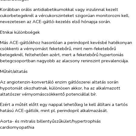
Korábban orális antidiabetikumokkal vagy inzulinnal kezelt
cukorbetegeknél a vércukorszinteket szigorúan monitorozni kell,
nevezetesen az ACE-gátló-kezelés első hónapja során.
Etnikai különbségek
Más ACE-gátlókhoz hasonlóan a perindopril kevésbé hatékonyan
csökkenti a vérnyomást feketebőrű, mint nem-feketebőrű
betegeknél, feltehetően azért, mert a feketebőrű hypertoniás
betegcsoportban nagyobb az alacsony reninszint prevalenciája.
Műtét/altatás
Az angiotenzin-konvertáló enzim gátlószerei altatás során
hypotoniát okozhatnak, különösen akkor, ha az alkalmazott
altatószer vérnyomáscsökkentő potenciállal bír.
Ezért a műtét előtt egy nappal lehetőleg le kell állítani a tartós
hatású ACE-gátlók, mint pl. perindopril alkalmazását.
Aorta- és mitralis billentyűszűkület/hypertrophiás
cardiomyopathia