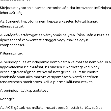
Kifejezett hypotonia esetén izotóniás sóoldat intravénás infúziójára
lehet szükség.
Az átmeneti hypotonia nem képezi a kezelés folytatásának
ellenjavallatát.
A kielégítő vértérfogat és vérnyomás helyreállítása után a kezelés
újrakezdhető csökkentett adaggal vagy csak az egyik
komponenssel.
Káliumszintek
A perindopril és az indapamid kombinált alkalmazása nem védi ki a
hypokalaemia kialakulását, különösen cukorbetegeknél vagy
veseelégtelenségben szenvedő betegeknél. Diuretikumokkal
kombinációban alkalmazott vérnyomáscsökkentő esetében
rendszeresen monitorozni kell a plazma káliumszinteket.
A perindoprillel kapcsolatosan:
Köhögés
Az ACE-gátlók használata mellett beszámoltak tartós, száraz