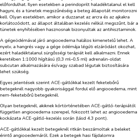
előfordulhat. Ilyen esetekben a perindoprilt haladéktalanul el kell
hagyni, és a tünetek megszűnéséig a beteg állapotát monitorozni
kell. Olyan esetekben, amikor a duzzanat az arcra és az ajkakra
korlátozódott, az állapot általában kezelés nélkül megszűnt, bár a
tünetek enyhítésében hasznosnak bizonyultak az antihisztaminok.
A gégeödémával járó angiooedema halálos kimenetelű lehet. A
nyelv, a hangrés vagy a gége ödémája légúti elzáródást okozhat,
ezért haladéktalanul sürgősségi terápiát kell alkalmazni. Ennek
keretében 1:1000 hígítású (0,3 ml–0,5 ml) adrenalin-oldat
subcutan
alkalmazására és/vagy szabad légutak biztosítására
lehet szükség.
Egyes jelentések szerint ACE-gátlókkal kezelt feketebőrű
betegeknél nagyobb gyakorisággal fordul elő angiooedema, mint
nem-feketebőrű betegeknél.
Olyan betegeknél, akiknek kórtörténetében ACE-gátló-terápiától
független angiooedema szerepel, fokozott lehet az angiooedema
kockázata ACE-gátló-kezelés során (lásd 4.3 pont).
ACE-gátlókkal kezelt betegeknél ritkán beszámoltak a beleket
érintő angiooedemáról. Ezek a betegek hasi fájdalomra