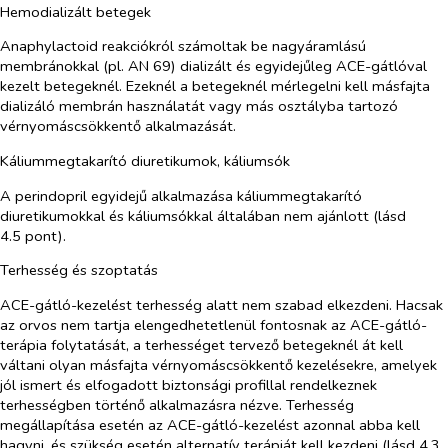
Hemodializált betegek
Anaphylactoid reakciókról számoltak be nagyáramlású
membránokkal (pl. AN 69) dializált és egyidejűleg ACE-gátlóval
kezelt betegeknél. Ezeknél a betegeknél mérlegelni kell másfajta
dializáló membrán használatát vagy más osztályba tartozó
vérnyomáscsökkentő alkalmazását.
Káliummegtakarító diuretikumok, káliumsók
A perindopril egyidejű alkalmazása káliummegtakarító
diuretikumokkal és káliumsókkal általában nem ajánlott (lásd
4.5 pont).
Terhesség és szoptatás
ACE-gátló-kezelést terhesség alatt nem szabad elkezdeni. Hacsak
az orvos nem tartja elengedhetetlenül fontosnak az ACE-gátló-
terápia folytatását, a terhességet tervező betegeknél át kell
váltani olyan másfajta vérnyomáscsökkentő kezelésekre, amelyek
jól ismert és elfogadott biztonsági profillal rendelkeznek
terhességben történő alkalmazásra nézve. Terhesség
megállapítása esetén az ACE-gátló-kezelést azonnal abba kell
hagyni, és szükség esetén alternatív terápiát kell kezdeni (lásd 4.3