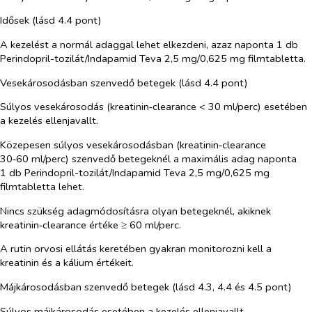
Idősek (lásd 4.4 pont)
A kezelést a normál adaggal lehet elkezdeni, azaz naponta 1 db
Perindopril-tozilát/Indapamid Teva 2,5 mg/0,625 mg filmtabletta.
Vesekárosodásban szenvedő betegek
(lásd 4.4 pont)
Súlyos vesekárosodás (kreatinin‑clearance < 30 ml/perc) esetében
a kezelés ellenjavallt.
Közepesen súlyos vesekárosodásban (kreatinin‑clearance
30‑60 ml/perc) szenvedő betegeknél a maximális adag naponta
1 db Perindopril-tozilát/Indapamid Teva 2,5 mg/0,625 mg
filmtabletta lehet.
Nincs szükség adagmódosításra olyan betegeknél, akiknek
kreatinin‑clearance értéke ≥ 60 ml/perc.
A rutin orvosi ellátás keretében gyakran monitorozni kell a
kreatinin és a kálium értékeit.
Májkárosodásban szenvedő betegek
(lásd 4.3, 4.4 és 4.5 pont)
Súlyos májkárosodás esetében a kezelés ellenjavallt.