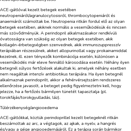
ACE-gátlóval kezelt betegek esetében
neutropeniáról/agranulocytosisról, thrombocytopeniáról és
anaemiáról számoltak be. Neutropenia ritkán fordul elő az olyan
betegek esetében, akiknek normális a veseműködésük és nincsen
más szövődményük. A perindopril alkalmazásakor rendkívüli
óvatosságra van szükség az olyan betegek esetében, akik
kollagén-érbetegségben szenvednek, akik immunszuppresszív
terápiában részesülnek, akiket allopurinollal vagy prokainamiddal
kezelnek, ill. ezen tényezők kombinációja esetén, különösen a
veseműködés már eleve fennálló károsodása esetén. Néhány ilyen
betegnél súlyos fertőzések alakultak ki, amelyek néhány esetben
nem reagáltak intenzív antibiotikus terápiára. Ha ilyen betegnél
alkalmaznak perindoprilt, akkor a fehérvérsejtszám rendszeres
ellenőrzése javasolt, a beteget pedig figyelmeztetni kell, hogy
jelezze, ha a fertőzés bármilyen tünetét tapasztalja (pl.
torokfájás/torokgyulladás, láz).
Túlérzékenység/angiooedema
ACE-gátlókkal, köztük perindoprillel kezelt betegeknél ritkán
beszámoltak az arc, a végtagok, az ajkak, a nyelv, a hangrés
és/vagy a gége angiooedemájáról. Ez a terápia során bármikor