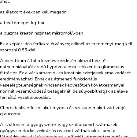
ahol:
az életkort években kell megadni
a testtömeget kg-ban
a plazma kreatininszintet mikromol/l-ben
Ez a képlet idős férfiakra érvényes; nőknél az eredményt meg kell
szorozni 0,85-dal.
A diuretikum által a kezelés kezdetén okozott víz- és
nátriumhiányból eredő hypovolaemia csökkenti a glomerulus
filtrációt. Ez a vér karbamid- és kreatinin szintjeinek emelkedését
eredményezheti. Ennek az átmeneti funkcionális
veseelégtelenségnek nincsenek kedvezőtlen következményei
normál veseműködésű betegeknél, de súlyosbíthatják az eleve
fennálló vesekárosodást.
Choroidealis effusio, akut myopia és szekunder akut zárt zugú
glaucoma
A szulfonamid gyógyszerek vagy szulfonamid-származék
gyógyszerek idioszinkráziás reakciót válthatnak ki, amely
látótérkieséssel járó choroidealis effusiót, átmeneti myopiát és