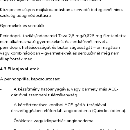
Közepesen súlyos májkárosodásban szenvedő betegeknél nincs
szükség adagmódosításra.
Gyermekek és serdülők
Perindopril-tozilát/Indapamid Teva 2,5 mg/0,625 mg filmtabletta
nem alkalmazható gyermekeknél és serdülőknél, mivel a
perindopril hatéásosságát és biztonságosságát – önmagában
vagy kombinációban – gyermekeknél és serdülőknél még nem
állapították meg.
4.3 Ellenjavallatok
A perindoprillel kapcsolatosan:
-​
A készítmény hatóanyagával vagy bármely más ACE-
gátlóval szembeni túlérzékenység.
-​
A kórtörténetben korábbi ACE-gátló-terápiával
összefüggésben előfordult angiooedema (Quincke-ödéma).
-​
Örökletes vagy idiopathiás angiooedema.