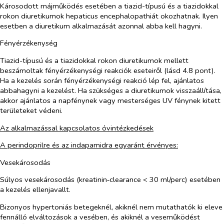
Károsodott májműködés esetében a tiazid-típusú és a tiazidokkal
rokon diuretikumok hepaticus encephalopathiát okozhatnak. Ilyen
esetben a diuretikum alkalmazását azonnal abba kell hagyni.
Fényérzékenység
Tiazid-típusú és a tiazidokkal rokon diuretikumok mellett
beszámoltak fényérzékenységi reakciók eseteiről (lásd 4.8 pont).
Ha a kezelés során fényérzékenységi reakció lép fel, ajánlatos
abbahagyni a kezelést. Ha szükséges a diuretikumok visszaállítása,
akkor ajánlatos a napfénynek vagy mesterséges UV fénynek kitett
területeket védeni.
Az alkalmazással kapcsolatos óvintézkedések
A perindoprilre és az indapamidra egyaránt érvényes:
Vesekárosodás
Súlyos vesekárosodás (kreatinin‑clearance < 30 ml/perc) esetében
a kezelés ellenjavallt.
Bizonyos hypertoniás betegeknél, akiknél nem mutathatók ki eleve
fennálló elváltozások a vesében, és akiknél a veseműködést