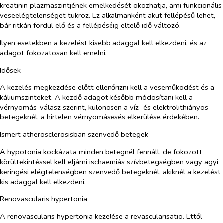
kreatinin plazmaszintjének emelkedését okozhatja, ami funkcionális
veseelégtelenséget tükröz. Ez alkalmanként akut fellépésű lehet,
bár ritkán fordul elő és a fellépéséig eltelő idő változó.
Ilyen esetekben a kezelést kisebb adaggal kell elkezdeni, és az
adagot fokozatosan kell emelni.
Idősek
A kezelés megkezdése előtt ellenőrizni kell a veseműködést és a
káliumszinteket. A kezdő adagot később módosítani kell a
vérnyomás-válasz szerint, különösen a víz- és elektrolithiányos
betegeknél, a hirtelen vérnyomásesés elkerülése érdekében.
Ismert atherosclerosisban szenvedő betegek
A hypotonia kockázata minden betegnél fennáll, de fokozott
körültekintéssel kell eljárni ischaemiás szívbetegségben vagy agyi
keringési elégtelenségben szenvedő betegeknél, akiknél a kezelést
kis adaggal kell elkezdeni.
Renovascularis hypertonia
A renovascularis hypertonia kezelése a revascularisatio. Ettől