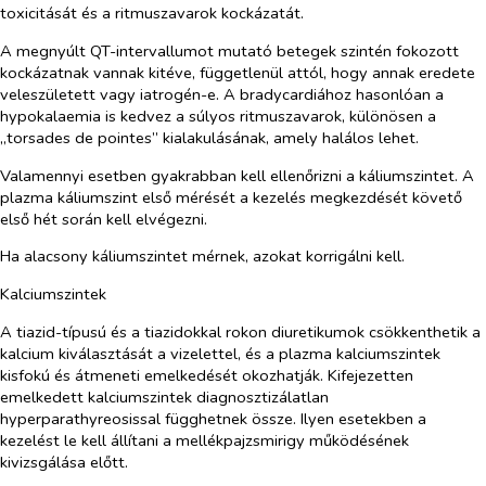
toxicitását és a ritmuszavarok kockázatát.
A megnyúlt QT-intervallumot mutató betegek szintén fokozott
kockázatnak vannak kitéve, függetlenül attól, hogy annak eredete
veleszületett vagy iatrogén-e. A bradycardiához hasonlóan a
hypokalaemia is kedvez a súlyos ritmuszavarok, különösen a
„torsades de pointes”
kialakulásának, amely halálos lehet.
Valamennyi esetben gyakrabban kell ellenőrizni a káliumszintet. A
plazma káliumszint első mérését a kezelés megkezdését követő
első hét során kell elvégezni.
Ha alacsony káliumszintet mérnek, azokat korrigálni kell.
Kalciumszintek
A tiazid-típusú és a tiazidokkal rokon diuretikumok csökkenthetik a
kalcium kiválasztását a vizelettel, és a plazma kalciumszintek
kisfokú és átmeneti emelkedését okozhatják. Kifejezetten
emelkedett kalciumszintek diagnosztizálatlan
hyperparathyreosissal függhetnek össze. Ilyen esetekben a
kezelést le kell állítani a mellékpajzsmirigy működésének
kivizsgálása előtt.