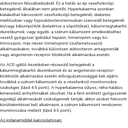
aldoszteron felszabadulását. Ez a hatás az ép vesefunkciójú
betegeknél általában nem jelentős. Hyperkalaemia azonban
kialakulhat károsodott vesefunkciójú betegeknél, diabetes
mellitusban vagy hypoaldosteronismusban szenvedő betegeknél
és/vagy káliumpótlók (beleértve a sópótlókat), káliummegtakarító
diuretikumok, vagy egyéb, a szérum káliumszint emelkedéséhez
vezető gyógyszer (például heparin, trimetoprim vagy ko-
trimoxazol, más néven trimetoprim/ szulfametoxazol)
alkalmazásakor, továbbá különösen aldoszteron-antagonisták
vagy angiotenzin-receptor-blokkolók alkalmazása esetén.
Az ACE-gátló-kezelésben részesülő betegeknél a
káliummegtakarító diuretikumok és az angiotenzin‑receptor-
blokkolók alkalmazása esetén elővigyázatossággal kell eljárni,
továbbá a szérum káliumszint és a vesefunkció monitorozása
szükséges (lásd 4.5 pont). A hyperkalaemia súlyos, néha halálos
kimenetelű arrhythmiákat okozhat. Ha a fent említett gyógyszerek
egyidejű alkalmazását szükségesnek tartják, akkor azokat fokozott
körültekintéssel kell alkalmazni, a szérum káliumszint rendszeres
monitorozása mellett (lásd 4.5 pont).
Az indapamiddal kapcsolatosan: