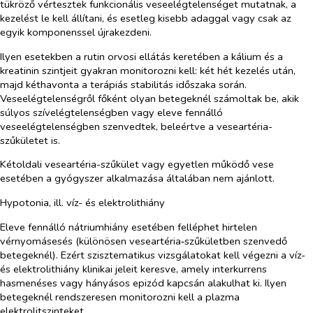
tükröző vértesztek funkcionális veseelégtelenséget mutatnak, a
kezelést le kell állítani, és esetleg kisebb adaggal vagy csak az
egyik komponenssel újrakezdeni.
Ilyen esetekben a rutin orvosi ellátás keretében a kálium és a
kreatinin szintjeit gyakran monitorozni kell: két hét kezelés után,
majd kéthavonta a terápiás stabilitás időszaka során.
Veseelégtelenségről főként olyan betegeknél számoltak be, akik
súlyos szívelégtelenségben vagy eleve fennálló
veseelégtelenségben szenvedtek, beleértve a veseartéria-
szűkületet is.
Kétoldali veseartéria-szűkület vagy egyetlen működő vese
esetében a gyógyszer alkalmazása általában nem ajánlott.
Hypotonia, ill. víz- és elektrolithiány
Eleve fennálló nátriumhiány esetében felléphet hirtelen
vérnyomásesés (különösen veseartéria‑szűkületben szenvedő
betegeknél). Ezért szisztematikus vizsgálatokat kell végezni a víz-
és elektrolithiány klinikai jeleit keresve, amely interkurrens
hasmenéses vagy hányásos epizód kapcsán alakulhat ki. Ilyen
betegeknél rendszeresen monitorozni kell a plazma
elektrolitszinteket.