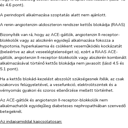
és 4.6 pont).
A perindopril alkalmazása szoptatás alatt nem ajánlott.
A renin-angiotenzin-aldoszteron rendszer kettős blokádja (RAAS)
Bizonyíték van rá, hogy az ACE-gátlók, angiotenzin II-receptor-
blokkolók vagy az aliszkirén egyidejű alkalmazása fokozza a
hypotonia, hyperkalaemia és csökkent veseműködés kockázatát
(beleértve az akut veseelégtelenséget is), ezért a RAAS ACE-
gátlók, angiotenzin II-receptor-blokkolók vagy aliszkirén kombinált
alkalmazásával történő kettős blokádja nem javasolt (lásd 4.5 és
5.1 pont).
Ha a kettős blokád-kezelést abszolút szükségesnek ítélik, az csak
szakorvos felügyeletével, a vesefunkció, elektrolitszintek és a
vérnyomás gyakori és szoros ellenőrzése mellett történhet.
Az ACE-gátlók és angiotenzin II-receptor-blokkolók nem
alkalmazhatók egyidejűleg diabeteses nephropathiában szenvedő
betegeknél.
Az indapamiddal kapcsolatosan: