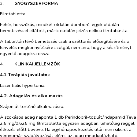
3.​
GYÓGYSZERFORMA
Filmtabletta.
Fehér, hosszúkás, mindkét oldalán domború, egyik oldalán
bemetszéssel ellátott, másik oldalán jelzés nélküli filmtabletta.
A tablettán lévő bemetszés csak a széttörés elősegítésére és a
lenyelés megkönnyítésére szolgál, nem arra, hogy a készítményt
egyenlő adagokra ossza.
4.​
KLINIKAI JELLEMZŐK
4.1 Terápiás javallatok
Essentialis hypertonia.
4.2. Adagolás és alkalmazás
Szájon át történő alkalmazásra.
A szokásos adag naponta 1 db Perindopril-tozilát/Indapamid Teva
2,5 mg/0,625 mg filmtabletta egyszeri adagban, lehetőleg reggel,
étkezés előtt bevéve. Ha egyhónapos kezelés után nem sikerül a
vérnyomás szabályozását elérni, az adag megduplázható.