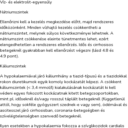
Víz- és elektrolit-egyensúly
Nátriumszintek
Ellenőrizni kell a kezelés megkezdése előtt, majd rendszeres
időközönként. Minden vízhajtó kezelés csökkentheti a
nátriumszintet, melynek súlyos következményei lehetnek. A
nátriumszint csökkenése eleinte tünetmentes lehet, ezért
elengedhetetlen a rendszeres ellenőrzés. Idős és cirrhosisos
betegeknél gyakrabban kell ellenőrzést végezni (lásd 4.8 és
4.9 pont).
Káliumszintek
A hypokalaemiával járó káliumhiány a tiazid-típusú és a tiazidokkal
rokon diuretikumok egyik komoly kockázatát képezi. A csökkent
káliumszintek (< 3,4 mmol/l) kialakulásának kockázatát ki kell
védeni egyes fokozott kockázatnak kitett betegcsoportokban,
mint pl. időseknél és/vagy rosszul táplált betegeknél (függetlenül
attól, hogy sokféle gyógyszert szednek-e vagy sem), ödémával és
ascitesszel járó cirrhosisban, coronaria-betegségben és
szívelégtelenségben szenvedő betegeknél.
Ilyen esetekben a hypokalaemia fokozza a szívglikozidok cardialis