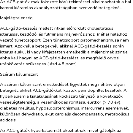
Az ACE-gátlók csak fokozott körültekintéssel alkalmazhatók a bal
kamrai kiáramlás akadályozottságában szenvedő betegeknél.
Májelégtelenség
ACE-gátló-kezelés mellett ritkán előfordult cholestaticus
icterussal kezdődő, és fulmináns májnekrózishoz, (néha) halálhoz
vezető tünetcsoport. Ezen tünetcsoport patomechanizmusa nem
ismert. Azoknál a betegeknél, akiknél ACE-gátló-kezelés során
icterus alakul ki vagy kifejezetten emelkedik a májenzimek szintje,
abba kell hagyni az ACE-gátló-kezelést, és megfelelő orvosi
utánkövetés szükséges (lásd 4.8 pont).
Szérum káliumszint
A szérum káliumszint emelkedését figyelték meg néhány olyan
betegnél, akiket ACE-gátlókkal, köztük perindoprillel kezeltek. A
hyperkalaemia kialakulásának kockázati tényezői a következők:
veseelégtelenség, a veseműködés romlása, életkor (> 70 év),
diabetes mellitus, hypoaldosteronismus, intercurrens események,
különösen dehydratio, akut cardialis decompensatio, metabolicus
acidosis.
Az ACE-gátlók hyperkalaemiát okozhatnak, mivel gátolják az