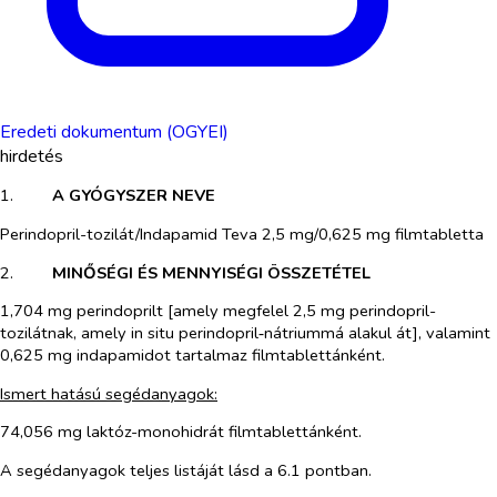
Eredeti dokumentum (OGYEI)
hirdetés
1.​
A GYÓGYSZER NEVE
Perindopril-tozilát/Indapamid Teva 2,5 mg/0,625 mg filmtabletta
2.​
MINŐSÉGI ÉS MENNYISÉGI ÖSSZETÉTEL
1,704 mg perindoprilt [amely megfelel 2,5 mg perindopril-
tozilátnak, amely
in situ
perindopril‑nátriummá alakul át], valamint
0,625 mg indapamidot tartalmaz filmtablettánként.
Ismert hatású segédanyagok:
74,056 mg laktóz-monohidrát filmtablettánként.
A segédanyagok teljes listáját lásd a 6.1 pontban.