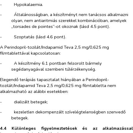
-​
Hypokalaemia.
-​
Általánosságban, a készítményt nem tanácsos alkalmazni
olyan, nem antiaritmiás szerekkel kombinációban, amelyek
„
torsades de pointes
”-ot okoznak (lásd 4.5 pont).
-​
Szoptatás (lásd 4.6 pont).
A Perindopril-tozilát/Indapamid Teva 2,5 mg/0,625 mg
filmtablettával kapcsolatosan:
-​
A készítmény 6.1 pontban felsorolt bármely
segédanyagával szembeni túlérzékenység.
Elegendő terápiás tapasztalat hiányában a Perindopril-
tozilát/Indapamid Teva 2,5 mg/0,625 mg filmtabletta nem
alkalmazható az alábbi esetekben:
-​
dializált betegek;
-​
kezeletlen dekompenzált szívelégtelenségben szenvedő
betegek.
4.4 Különleges figyelmeztetések és az alkalmazással