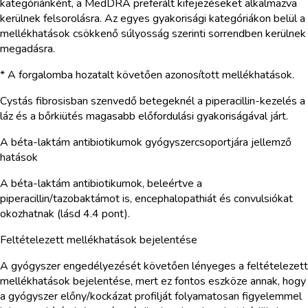
kategóriánként, a MedDRA preferált kifejezéseket alkalmazva
kerülnek felsorolásra. Az egyes gyakorisági kategóriákon belül a
mellékhatások csökkenő súlyosság szerinti sorrendben kerülnek
megadásra.
* A forgalomba hozatalt követően azonosított mellékhatások.
Cystás fibrosisban szenvedő betegeknél a piperacillin-kezelés a
láz és a bőrkiütés magasabb előfordulási gyakoriságával járt.
A béta-laktám antibiotikumok gyógyszercsoportjára jellemző
hatások
A béta-laktám antibiotikumok, beleértve a
piperacillin/tazobaktámot is, encephalopathiát és convulsiókat
okozhatnak (lásd 4.4 pont).
Feltételezett mellékhatások bejelentése
A gyógyszer engedélyezését követően lényeges a feltételezett
mellékhatások bejelentése, mert ez fontos eszköze annak, hogy
a gyógyszer előny/kockázat profilját folyamatosan figyelemmel