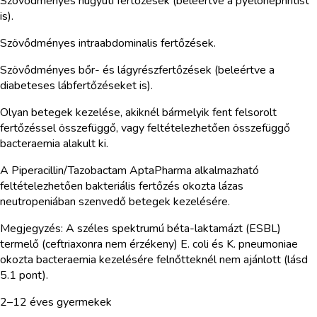
Szövődményes húgyúti fertőzések (beleértve a pyelonephritist
is).
Szövődményes intraabdominalis fertőzések.
Szövődményes bőr- és lágyrészfertőzések (beleértve a
diabeteses lábfertőzéseket is).
Olyan betegek kezelése, akiknél bármelyik fent felsorolt
fertőzéssel összefüggő, vagy feltételezhetően összefüggő
bacteraemia alakult ki.
A Piperacillin/Tazobactam AptaPharma alkalmazható
feltételezhetően bakteriális fertőzés okozta lázas
neutropeniában szenvedő betegek kezelésére.
Megjegyzés: A széles spektrumú béta-laktamázt (ESBL)
termelő (ceftriaxonra nem érzékeny) E. coli és K. pneumoniae
okozta bacteraemia kezelésére felnőtteknél nem ajánlott (lásd
5.1 pont).
2–12 éves gyermekek