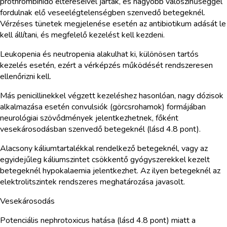
prothrombinidő eltéréseivel jártak, és nagyobb valószínűséggel
fordulnak elő veseelégtelenségben szenvedő betegeknél.
Vérzéses tünetek megjelenése esetén az antibiotikum adását le
kell állítani, és megfelelő kezelést kell kezdeni.
Leukopenia és neutropenia alakulhat ki, különösen tartós
kezelés esetén, ezért a vérképzés működését rendszeresen
ellenőrizni kell.
Más penicillinekkel végzett kezeléshez hasonlóan, nagy dózisok
alkalmazása esetén convulsiók (görcsrohamok) formájában
neurológiai szövődmények jelentkezhetnek, főként
vesekárosodásban szenvedő betegeknél (lásd 4.8 pont).
Alacsony káliumtartalékkal rendelkező betegeknél, vagy az
egyidejűleg káliumszintet csökkentő gyógyszerekkel kezelt
betegeknél hypokalaemia jelentkezhet. Az ilyen betegeknél az
elektrolitszintek rendszeres meghatározása javasolt.
Vesekárosodás
Potenciális nephrotoxicus hatása (lásd 4.8 pont) miatt a