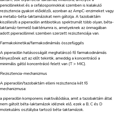
penicillinekkel és a cefalosporinokkal szemben is kialakuló
rezisztencia gyakori előidézői, azonban az AmpC-enzimeket vagy
a metallo-béta-laktamázokat nem gátolja. A tazobaktám
kiszélesíti a piperacillin antibiotikus spektrumát több olyan, béta-
laktamáz-termelő baktériumra is, amelyeknek az önmagában
adott piperacillinnel szemben szerzett rezisztenciája van.
Farmakokinetikai/farmakodinámiás összefüggés
A piperacillin hatásosságát meghatározó fő farmakodinámiás
tényezőnek azt az időt tekintik, ameddig a koncentráció a
minimális gátló koncentráció felett van (T > MIC).
Rezisztencia-mechanizmus
A piperacillin/tazobaktám elleni rezisztencia két fő
mechanizmusa:
a piperacillin komponens inaktiválódása, amit a tazobaktám által
nem gátolt béta-laktamázok idéznek elő, ezek a B, C és D
molekuláris osztályba tartozó béta-laktamázok.