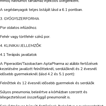
mmol) nátriumot tartalmaz injekciós üvegenként.
A segédanyagok teljes listáját lásd a 6.1 pontban.
3. GYÓGYSZERFORMA
Por oldatos infúzióhoz.
Fehér vagy törtfehér színű por.
4. KLINIKAI JELLEMZŐK
4.1 Terápiás javallatok
A Piperacillin/Tazobactam AptaPharma az alábbi fertőzések
kezelésére javallott felnőtteknél, serdülőknél és 2 évesnél
idősebb gyermekeknél (lásd 4.2 és 5.1 pont):
Felnőttek és 12 évesnél idősebb gyermekek és serdülők
Súlyos pneumonia, beleértve a kórházban szerzett és
lélegeztetéssel összefüggő pneumoniát is.