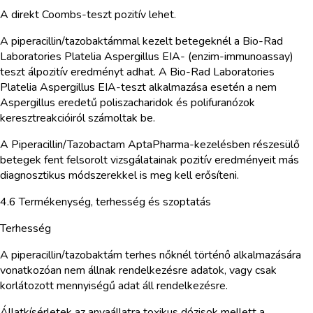
A direkt Coombs-teszt pozitív lehet.
A piperacillin/tazobaktámmal kezelt betegeknél a Bio-Rad
Laboratories Platelia Aspergillus EIA- (enzim-immunoassay)
teszt álpozitív eredményt adhat. A Bio-Rad Laboratories
Platelia Aspergillus EIA-teszt alkalmazása esetén a nem
Aspergillus eredetű poliszacharidok és polifuranózok
keresztreakcióiról számoltak be.
A Piperacillin/Tazobactam AptaPharma-kezelésben részesülő
betegek fent felsorolt vizsgálatainak pozitív eredményeit más
diagnosztikus módszerekkel is meg kell erősíteni.
4.6 Termékenység, terhesség és szoptatás
Terhesség
A piperacillin/tazobaktám terhes nőknél történő alkalmazására
vonatkozóan nem állnak rendelkezésre adatok, vagy csak
korlátozott mennyiségű adat áll rendelkezésre.
Állatkísérletek az anyaállatra toxikus dózisok mellett a