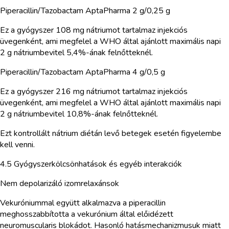
Piperacillin/Tazobactam AptaPharma 2 g/0,25 g
Ez a gyógyszer 108 mg nátriumot tartalmaz injekciós
üvegenként, ami megfelel a WHO által ajánlott maximális napi
2 g nátriumbevitel 5,4%-ának felnőtteknél.
Piperacillin/Tazobactam AptaPharma 4 g/0,5 g
Ez a gyógyszer 216 mg nátriumot tartalmaz injekciós
üvegenként, ami megfelel a WHO által ajánlott maximális napi
2 g nátriumbevitel 10,8%-ának felnőtteknél.
Ezt kontrollált nátrium diétán levő betegek esetén figyelembe
kell venni.
4.5 Gyógyszerkölcsönhatások és egyéb interakciók
Nem depolarizáló izomrelaxánsok
Vekuróniummal együtt alkalmazva a piperacillin
meghosszabbította a vekurónium által előidézett
neuromuscularis blokádot. Hasonló hatásmechanizmusuk miatt