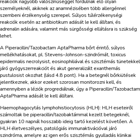
reakciók nagyobb valószínűséggel fordulnak elő olyan
személyeknél, akiknek az anamnézisében több allergénnel
szembeni érzékenység szerepel. Súlyos túlérzékenységi
reakciók esetén az antibiotikum adását le kell állítani, és
adrenalin adására, valamint más sürgősségi ellátásra is szükség
lehet.
A Piperacillin/Tazobactam AptaPharma bőrt érintő, súlyos
mellékhatásokat, pl. Stevens–Johnson-szindrómát, toxicus
epidermalis necrolysist, eosinophiliával és szisztémás tünetekkel
járó gyógyszerreakciót és akut generalizált exanthemás
pustulosist okozhat (lásd 4.8 pont). Ha a betegnél bőrkiütések
jelentkeznek, akkor ezeket szorosan monitorozni kell, és
amennyiben a léziók progrediálnak, úgy a Piperacillin/Tazobactam
AptaPharma adását le kell állítani.
Haemophagocytás lymphohistiocytosis (HLH): HLH eseteiről
számoltak be piperacillin/tazobaktámmal kezelt betegeknél,
gyakran 10 napnál hosszabb ideig tartó kezelést követően. A
HLH életveszélyes, patológiás immunaktivációval járó
szindróma, amelyre az igen erős szisztémás gyulladás klinikai