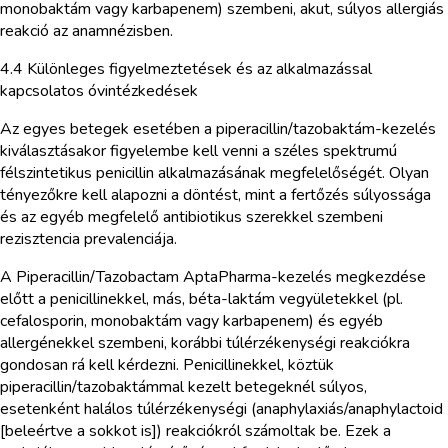
monobaktám vagy karbapenem) szembeni, akut, súlyos allergiás
reakció az anamnézisben.
4.4 Különleges figyelmeztetések és az alkalmazással
kapcsolatos óvintézkedések
Az egyes betegek esetében a piperacillin/tazobaktám-kezelés
kiválasztásakor figyelembe kell venni a széles spektrumú
félszintetikus penicillin alkalmazásának megfelelőségét. Olyan
tényezőkre kell alapozni a döntést, mint a fertőzés súlyossága
és az egyéb megfelelő antibiotikus szerekkel szembeni
rezisztencia prevalenciája.
A Piperacillin/Tazobactam AptaPharma-kezelés megkezdése
előtt a penicillinekkel, más, béta-laktám vegyületekkel (pl.
cefalosporin, monobaktám vagy karbapenem) és egyéb
allergénekkel szembeni, korábbi túlérzékenységi reakciókra
gondosan rá kell kérdezni. Penicillinekkel, köztük
piperacillin/tazobaktámmal kezelt betegeknél súlyos,
esetenként halálos túlérzékenységi (anaphylaxiás/anaphylactoid
[beleértve a sokkot is]) reakciókról számoltak be. Ezek a