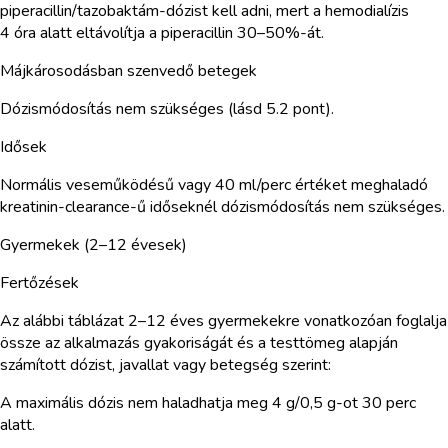
piperacillin/tazobaktám-dózist kell adni, mert a hemodialízis
4 óra alatt eltávolítja a piperacillin 30–50%-át.
Májkárosodásban szenvedő betegek
Dózismódosítás nem szükséges (lásd 5.2 pont).
Idősek
Normális veseműködésű vagy 40 ml/perc értéket meghaladó
kreatinin-clearance-ű időseknél dózismódosítás nem szükséges.
Gyermekek (2–12 évesek)
Fertőzések
Az alábbi táblázat 2–12 éves gyermekekre vonatkozóan foglalja
össze az alkalmazás gyakoriságát és a testtömeg alapján
számított dózist, javallat vagy betegség szerint:
A maximális dózis nem haladhatja meg 4 g/0,5 g-ot 30 perc
alatt.