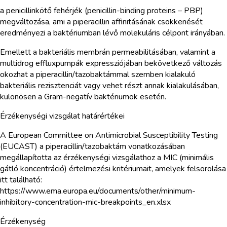
a penicillinkötő fehérjék (penicillin-binding proteins – PBP)
megváltozása, ami a piperacillin affinitásának csökkenését
eredményezi a baktériumban lévő molekuláris célpont irányában.
Emellett a bakteriális membrán permeabilitásában, valamint a
multidrog effluxpumpák expressziójában bekövetkező változás
okozhat a piperacillin/tazobaktámmal szemben kialakuló
bakteriális rezisztenciát vagy vehet részt annak kialakulásában,
különösen a Gram-negatív baktériumok esetén.
Érzékenységi vizsgálat határértékei
A European Committee on Antimicrobial Susceptibility Testing
(EUCAST) a piperacillin/tazobaktám vonatkozásában
megállapította az érzékenységi vizsgálathoz a MIC (minimális
gátló koncentráció) értelmezési kritériumait, amelyek felsorolása
itt található:
https://www.ema.europa.eu/documents/other/minimum-
inhibitory-concentration-mic-breakpoints_en.xlsx
Érzékenység