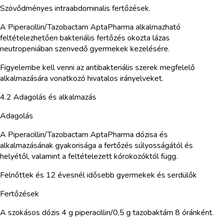
Szövődményes intraabdominalis fertőzések.
A Piperacillin/Tazobactam AptaPharma alkalmazható
feltételezhetően bakteriális fertőzés okozta lázas
neutropeniában szenvedő gyermekek kezelésére.
Figyelembe kell venni az antibakteriális szerek megfelelő
alkalmazására vonatkozó hivatalos irányelveket.
4.2 Adagolás és alkalmazás
Adagolás
A Piperacillin/Tazobactam AptaPharma dózisa és
alkalmazásának gyakorisága a fertőzés súlyosságától és
helyétől, valamint a feltételezett kórokozóktól függ.
Felnőttek és 12 évesnél idősebb gyermekek és serdülők
Fertőzések
A szokásos dózis 4 g piperacillin/0,5 g tazobaktám 8 óránként.