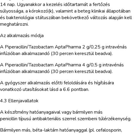
14 nap. Ugyanakkor a kezelés időtartamát a fertőzés
súlyossága, a kórokozó(k), valamint a beteg klinikai állapotában
és bakteriológiai státuszában bekövetkező változás alapján kell
meghatározni.
Az alkalmazás módja
A Piperacillin/Tazobactam AptaPharma 2 g/0,25 g intravénás
infúzióban alkalmazandó (30 percen keresztül beadva).
A Piperacillin/Tazobactam AptaPharma 4 g/0,5 g intravénás
infúzióban alkalmazandó (30 percen keresztül beadva).
A gyógyszer alkalmazás előtti feloldására és hígítására
vonatkozó utasításokat lásd a 6.6 pontban.
4.3 Ellenjavallatok
A készítmény hatóanyagaival vagy bármilyen más
penicillin típusú antibakteriális szerrel szembeni túlérzékenység.
Bármilyen más, béta-laktám hatóanyaggal (pl. cefalosporin,