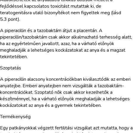
fejlődéssel kapcsolatos toxicitást mutattak ki, de
teratogenitásra utaló bizonyítékot nem figyeltek meg (lásd
5.3 pont).
A piperacillin és a tazobaktám átjut a placentán. A
piperacillin/tazobaktám csak akkor alkalmazható terhesség alatt,
ha az egyértelműen javallott, azaz, ha a várható előnyök
meghaladják a lehetséges kockázatokat az anya és a magzat
tekintetében.
Szoptatás
A piperacillin alacsony koncentrációkban kiválasztódik az emberi
anyatejbe. Emberi anyatejben nem vizsgálták a tazobaktám-
koncentrációkat. Szoptató nők csak akkor kezelhetők a
készítménnyel, ha a várható előnyök meghaladják a lehetséges
kockázatokat az anya és a gyermek tekintetében.
Termékenység
Egy patkányokkal végzett fertilitási vizsgálat azt mutatta, hogy a