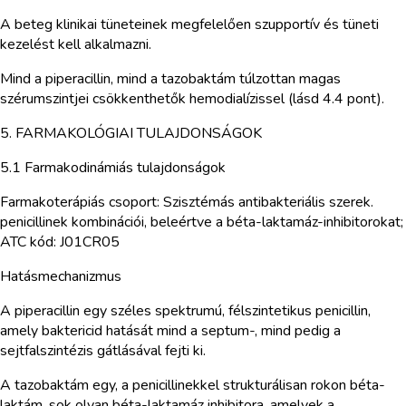
A beteg klinikai tüneteinek megfelelően szupportív és tüneti
kezelést kell alkalmazni.
Mind a piperacillin, mind a tazobaktám túlzottan magas
szérumszintjei csökkenthetők hemodialízissel (lásd 4.4 pont).
5. FARMAKOLÓGIAI TULAJDONSÁGOK
5.1 Farmakodinámiás tulajdonságok
Farmakoterápiás csoport: Szisztémás antibakteriális szerek.
penicillinek kombinációi, beleértve a béta-laktamáz-inhibitorokat;
ATC kód: J01CR05
Hatásmechanizmus
A piperacillin egy széles spektrumú, félszintetikus penicillin,
amely baktericid hatását mind a septum-, mind pedig a
sejtfalszintézis gátlásával fejti ki.
A tazobaktám egy, a penicillinekkel strukturálisan rokon béta-
laktám, sok olyan béta-laktamáz inhibitora, amelyek a