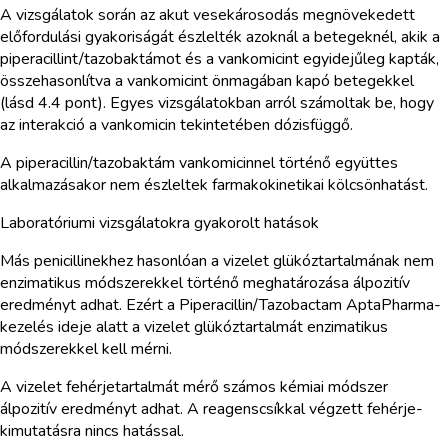
A vizsgálatok során az akut vesekárosodás megnövekedett
előfordulási gyakoriságát észlelték azoknál a betegeknél, akik a
piperacillint/tazobaktámot és a vankomicint egyidejűleg kapták,
összehasonlítva a vankomicint önmagában kapó betegekkel
(lásd 4.4 pont). Egyes vizsgálatokban arról számoltak be, hogy
az interakció a vankomicin tekintetében dózisfüggő.
A piperacillin/tazobaktám vankomicinnel történő együttes
alkalmazásakor nem észleltek farmakokinetikai kölcsönhatást.
Laboratóriumi vizsgálatokra gyakorolt hatások
Más penicillinekhez hasonlóan a vizelet glükóztartalmának nem
enzimatikus módszerekkel történő meghatározása álpozitív
eredményt adhat. Ezért a Piperacillin/Tazobactam AptaPharma-
kezelés ideje alatt a vizelet glükóztartalmát enzimatikus
módszerekkel kell mérni.
A vizelet fehérjetartalmát mérő számos kémiai módszer
álpozitív eredményt adhat. A reagenscsíkkal végzett fehérje-
kimutatásra nincs hatással.