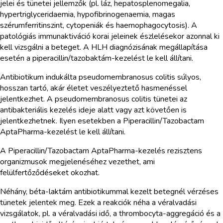
jelei és tünetei jellemzők (pl. láz, hepatosplenomegalia,
hypertriglyceridaemia, hypofibrinogenaemia, magas
szérumferritinszint, cytopeniák és haemophagocytosis). A
patológiás immunaktiváció korai jeleinek észlelésekor azonnal ki
kell vizsgálni a beteget. A HLH diagnózisának megállapítása
esetén a piperacillin/tazobaktám-kezelést le kell állítani.
Antibiotikum indukálta pseudomembranosus colitis súlyos,
hosszan tartó, akár életet veszélyeztető hasmenéssel
jelentkezhet. A pseudomembranosus colitis tünetei az
antibakteriális kezelés ideje alatt vagy azt követően is
jelentkezhetnek. Ilyen esetekben a Piperacillin/Tazobactam
AptaPharma-kezelést le kell állítani.
A Piperacillin/Tazobactam AptaPharma-kezelés rezisztens
organizmusok megjelenéséhez vezethet, ami
felülfertőződéseket okozhat.
Néhány, béta-laktám antibiotikummal kezelt betegnél vérzéses
tünetek jelentek meg. Ezek a reakciók néha a véralvadási
vizsgálatok, pl. a véralvadási idő, a thrombocyta-aggregáció és a