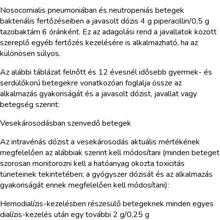
Nosocomialis pneumoniában és neutropeniás betegek
bakteriális fertőzéseiben a javasolt dózis 4 g piperacillin/0,5 g
tazobaktám 6 óránként. Ez az adagolási rend a javallatok között
szereplő egyéb fertőzés kezelésére is alkalmazható, ha az
különösen súlyos.
Az alábbi táblázat felnőtt és 12 évesnél idősebb gyermek- és
serdülőkorú betegekre vonatkozóan foglalja össze az
alkalmazás gyakoriságát és a javasolt dózist, javallat vagy
betegség szerint:
Vesekárosodásban szenvedő betegek
Az intravénás dózist a vesekárosodás aktuális mértékének
megfelelően az alábbiak szerint kell módosítani (minden beteget
szorosan monitorozni kell a hatóanyag okozta toxicitás
tüneteinek tekintetében; a gyógyszer dózisát és az alkalmazás
gyakoriságát ennek megfelelően kell módosítani):
Hemodialízis-kezelésben részesülő betegeknek minden egyes
dialízis-kezelés után egy további 2 g/0,25 g