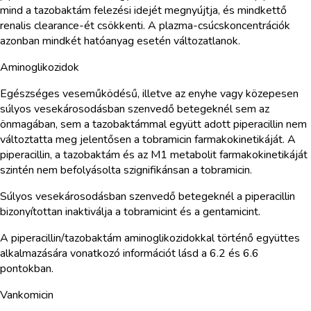
mind a tazobaktám felezési idejét megnyújtja, és mindkettő
renalis clearance-ét csökkenti. A plazma-csúcskoncentrációk
azonban mindkét hatóanyag esetén változatlanok.
Aminoglikozidok
Egészséges veseműködésű, illetve az enyhe vagy közepesen
súlyos vesekárosodásban szenvedő betegeknél sem az
önmagában, sem a tazobaktámmal együtt adott piperacillin nem
változtatta meg jelentősen a tobramicin farmakokinetikáját. A
piperacillin, a tazobaktám és az M1 metabolit farmakokinetikáját
szintén nem befolyásolta szignifikánsan a tobramicin.
Súlyos vesekárosodásban szenvedő betegeknél a piperacillin
bizonyítottan inaktiválja a tobramicint és a gentamicint.
A piperacillin/tazobaktám aminoglikozidokkal történő együttes
alkalmazására vonatkozó információt lásd a 6.2 és 6.6
pontokban.
Vankomicin