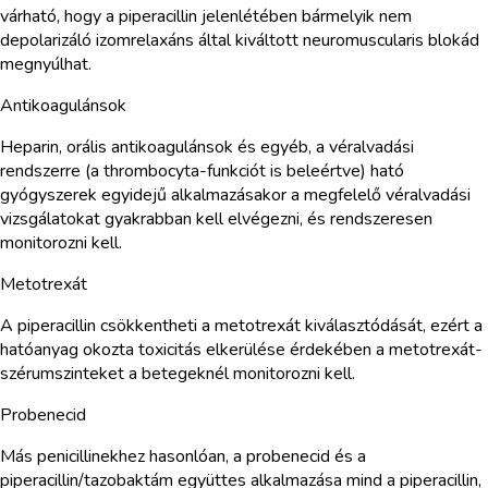
várható, hogy a piperacillin jelenlétében bármelyik nem
depolarizáló izomrelaxáns által kiváltott neuromuscularis blokád
megnyúlhat.
Antikoagulánsok
Heparin, orális antikoagulánsok és egyéb, a véralvadási
rendszerre (a thrombocyta-funkciót is beleértve) ható
gyógyszerek egyidejű alkalmazásakor a megfelelő véralvadási
vizsgálatokat gyakrabban kell elvégezni, és rendszeresen
monitorozni kell.
Metotrexát
A piperacillin csökkentheti a metotrexát kiválasztódását, ezért a
hatóanyag okozta toxicitás elkerülése érdekében a metotrexát-
szérumszinteket a betegeknél monitorozni kell.
Probenecid
Más penicillinekhez hasonlóan, a probenecid és a
piperacillin/tazobaktám együttes alkalmazása mind a piperacillin,