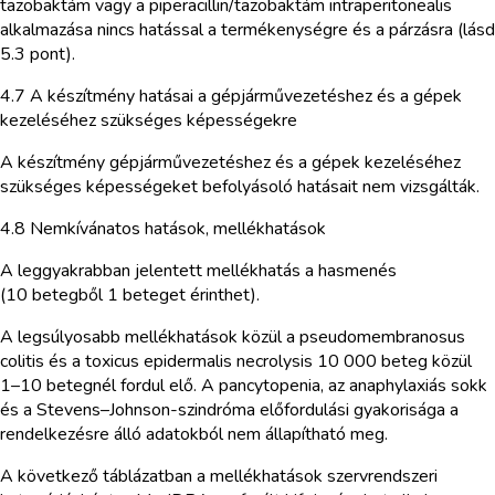
tazobaktám vagy a piperacillin/tazobaktám intraperitonealis
alkalmazása nincs hatással a termékenységre és a párzásra (lásd
5.3 pont).
4.7 A készítmény hatásai a gépjárművezetéshez és a gépek
kezeléséhez szükséges képességekre
A készítmény gépjárművezetéshez és a gépek kezeléséhez
szükséges képességeket befolyásoló hatásait nem vizsgálták.
4.8 Nemkívánatos hatások, mellékhatások
A leggyakrabban jelentett mellékhatás a hasmenés
(10 betegből 1 beteget érinthet).
A legsúlyosabb mellékhatások közül a pseudomembranosus
colitis és a toxicus epidermalis necrolysis 10 000 beteg közül
1–10 betegnél fordul elő. A pancytopenia, az anaphylaxiás sokk
és a Stevens–Johnson-szindróma előfordulási gyakorisága a
rendelkezésre álló adatokból nem állapítható meg.
A következő táblázatban a mellékhatások szervrendszeri