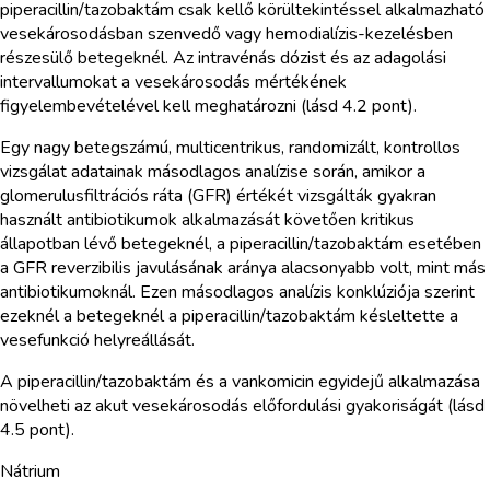
piperacillin/tazobaktám csak kellő körültekintéssel alkalmazható
vesekárosodásban szenvedő vagy hemodialízis-kezelésben
részesülő betegeknél. Az intravénás dózist és az adagolási
intervallumokat a vesekárosodás mértékének
figyelembevételével kell meghatározni (lásd 4.2 pont).
Egy nagy betegszámú, multicentrikus, randomizált, kontrollos
vizsgálat adatainak másodlagos analízise során, amikor a
glomerulusfiltrációs ráta (GFR) értékét vizsgálták gyakran
használt antibiotikumok alkalmazását követően kritikus
állapotban lévő betegeknél, a piperacillin/tazobaktám esetében
a GFR reverzibilis javulásának aránya alacsonyabb volt, mint más
antibiotikumoknál. Ezen másodlagos analízis konklúziója szerint
ezeknél a betegeknél a piperacillin/tazobaktám késleltette a
vesefunkció helyreállását.
A piperacillin/tazobaktám és a vankomicin egyidejű alkalmazása
növelheti az akut vesekárosodás előfordulási gyakoriságát (lásd
4.5 pont).
Nátrium