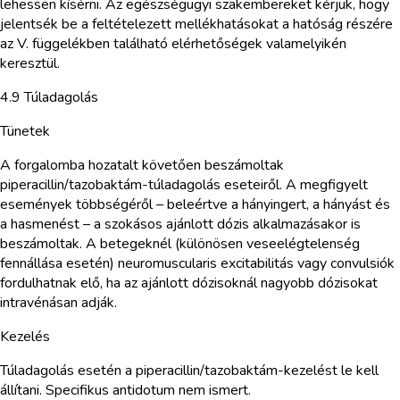
lehessen kísérni. Az egészségügyi szakembereket kérjük, hogy
jelentsék be a feltételezett mellékhatásokat a hatóság részére
az V. függelékben található elérhetőségek valamelyikén
keresztül.
4.9 Túladagolás
Tünetek
A forgalomba hozatalt követően beszámoltak
piperacillin/tazobaktám-túladagolás eseteiről. A megfigyelt
események többségéről – beleértve a hányingert, a hányást és
a hasmenést – a szokásos ajánlott dózis alkalmazásakor is
beszámoltak. A betegeknél (különösen veseelégtelenség
fennállása esetén) neuromuscularis excitabilitás vagy convulsiók
fordulhatnak elő, ha az ajánlott dózisoknál nagyobb dózisokat
intravénásan adják.
Kezelés
Túladagolás esetén a piperacillin/tazobaktám-kezelést le kell
állítani. Specifikus antidotum nem ismert.