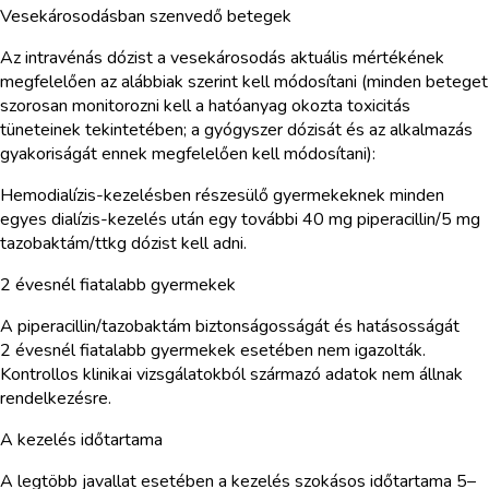
Vesekárosodásban szenvedő betegek
Az intravénás dózist a vesekárosodás aktuális mértékének
megfelelően az alábbiak szerint kell módosítani (minden beteget
szorosan monitorozni kell a hatóanyag okozta toxicitás
tüneteinek tekintetében; a gyógyszer dózisát és az alkalmazás
gyakoriságát ennek megfelelően kell módosítani):
Hemodialízis-kezelésben részesülő gyermekeknek minden
egyes dialízis-kezelés után egy további 40 mg piperacillin/5 mg
tazobaktám/ttkg dózist kell adni.
2 évesnél fiatalabb gyermekek
A piperacillin/tazobaktám biztonságosságát és hatásosságát
2 évesnél fiatalabb gyermekek esetében nem igazolták.
Kontrollos klinikai vizsgálatokból származó adatok nem állnak
rendelkezésre.
A kezelés időtartama
A legtöbb javallat esetében a kezelés szokásos időtartama 5–