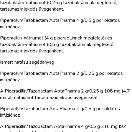
tazobaktám-nátriumot (0,25 g tazobaktámnak megfelelő)
tartalmaz injekciós üvegenként.
Piperacillin/Tazobactam AptaPharma 4 g/0,5 g por oldatos
infúzióhoz
Piperacillin-nátriumot (4 g piperacillinnek megfelelő) és
tazobaktám-nátriumot (0,5 g tazobaktámnak megfelelő)
tartalmaz injekciós üvegenként.
Ismert hatású segédanyag
Piperacillin/Tazobactam AptaPharma 2 g/0,25 g por oldatos
infúzióhoz
A Piperacillin/Tazobactam AptaPharma 2 g/0,25 g 108 mg (4.7
mmol) nátriumot tartalmaz injekciós üvegenként.
Piperacillin/Tazobactam AptaPharma 4 g/0,5 g por oldatos
infúzióhoz
A Piperacillin/Tazobactam AptaPharma 4 g/0,5 g 216 mg (9.4