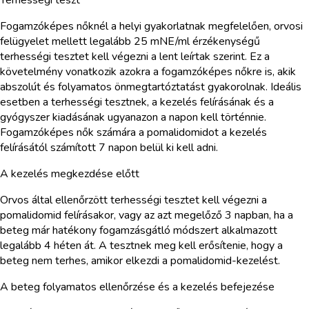
Fogamzóképes nőknél a helyi gyakorlatnak megfelelően, orvosi
felügyelet mellett legalább 25 mNE/ml érzékenységű
terhességi tesztet kell végezni a lent leírtak szerint. Ez a
követelmény vonatkozik azokra a fogamzóképes nőkre is, akik
abszolút és folyamatos önmegtartóztatást gyakorolnak. Ideális
esetben a terhességi tesztnek, a kezelés felírásának és a
gyógyszer kiadásának ugyanazon a napon kell történnie.
Fogamzóképes nők számára a pomalidomidot a kezelés
felírásától számított 7 napon belül ki kell adni.
A kezelés megkezdése előtt
Orvos által ellenőrzött terhességi tesztet kell végezni a
pomalidomid felírásakor, vagy az azt megelőző 3 napban, ha a
beteg már hatékony fogamzásgátló módszert alkalmazott
legalább 4 héten át. A tesztnek meg kell erősítenie, hogy a
beteg nem terhes, amikor elkezdi a pomalidomid-kezelést.
A beteg folyamatos ellenőrzése és a kezelés befejezése