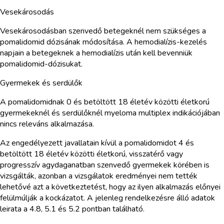
Vesekárosodás
Vesekárosodásban szenvedő betegeknél nem szükséges a
pomalidomid dózisának módosítása. A hemodialízis-kezelés
napjain a betegeknek a hemodialízis után kell bevenniük
pomalidomid-dózisukat.
Gyermekek és serdülők
A pomalidomidnak 0 és betöltött 18 életév közötti életkorú
gyermekeknél és serdülőknél myeloma multiplex indikációjában
nincs releváns alkalmazása.
Az engedélyezett javallatain kívül a pomalidomidot 4 és
betöltött 18 életév közötti életkorú, visszatérő vagy
progresszív agydaganatban szenvedő gyermekek körében is
vizsgálták, azonban a vizsgálatok eredményei nem tették
lehetővé azt a következtetést, hogy az ilyen alkalmazás előnyei
felülmúlják a kockázatot. A jelenleg rendelkezésre álló adatok
leirata a 4.8, 5.1 és 5.2 pontban található.