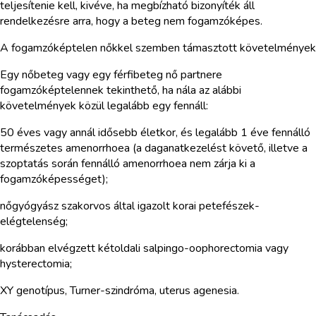
teljesítenie kell, kivéve, ha megbízható bizonyíték áll
rendelkezésre arra, hogy a beteg nem fogamzóképes.
A fogamzóképtelen nőkkel szemben támasztott követelmények
Egy nőbeteg vagy egy férfibeteg nő partnere
fogamzóképtelennek tekinthető, ha nála az alábbi
követelmények közül legalább egy fennáll:
50 éves vagy annál idősebb életkor, és legalább 1 éve fennálló
természetes amenorrhoea (a daganatkezelést követő, illetve a
szoptatás során fennálló amenorrhoea nem zárja ki a
fogamzóképességet);
nőgyógyász szakorvos által igazolt korai petefészek-
elégtelenség;
korábban elvégzett kétoldali salpingo-oophorectomia vagy
hysterectomia;
XY genotípus, Turner-szindróma, uterus agenesia.