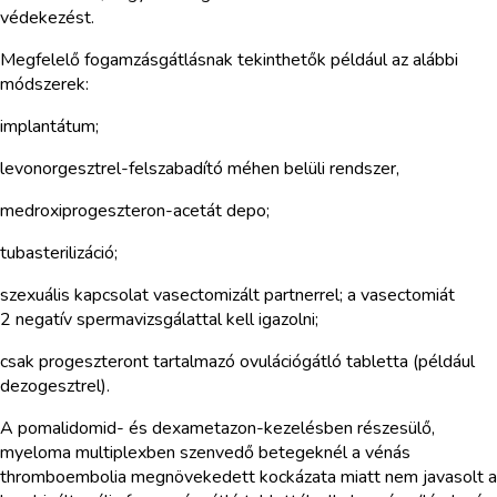
védekezést.
Megfelelő fogamzásgátlásnak tekinthetők például az alábbi
módszerek:
implantátum;
levonorgesztrel-felszabadító méhen belüli rendszer,
medroxiprogeszteron-acetát depo;
tubasterilizáció;
szexuális kapcsolat vasectomizált partnerrel; a vasectomiát
2 negatív spermavizsgálattal kell igazolni;
csak progeszteront tartalmazó ovulációgátló tabletta (például
dezogesztrel).
A pomalidomid- és dexametazon-kezelésben részesülő,
myeloma multiplexben szenvedő betegeknél a vénás
thromboembolia megnövekedett kockázata miatt nem javasolt a