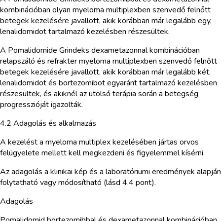
kombinációban olyan myeloma multiplexben szenvedő felnőtt
betegek kezelésére javallott, akik korábban már legalább egy,
lenalidomidot tartalmazó kezelésben részesültek.
A Pomalidomide Grindeks dexametazonnal kombinációban
relapszáló és refrakter myeloma multiplexben szenvedő felnőtt
betegek kezelésére javallott, akik korábban már legalább két,
lenalidomidot és bortezomibot egyaránt tartalmazó kezelésben
részesültek, és akiknél az utolsó terápia során a betegség
progresszióját igazolták.
4.2 Adagolás és alkalmazás
A kezelést a myeloma multiplex kezelésében jártas orvos
felügyelete mellett kell megkezdeni és figyelemmel kísérni.
Az adagolás a klinikai kép és a laboratóriumi eredmények alapján
folytatható vagy módosítható (lásd 4.4 pont).
Adagolás
Pomalidomid bortezomibbal és dexametazonnal kombinációban