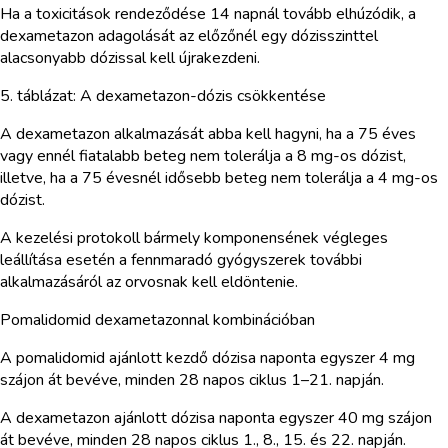
Ha a toxicitások rendeződése 14 napnál tovább elhúzódik, a
dexametazon adagolását az előzőnél egy dózisszinttel
alacsonyabb dózissal kell újrakezdeni.
5. táblázat: A dexametazon-dózis csökkentése
A dexametazon alkalmazását abba kell hagyni, ha a 75 éves
vagy ennél fiatalabb beteg nem tolerálja a 8 mg-os dózist,
illetve, ha a 75 évesnél idősebb beteg nem tolerálja a 4 mg-os
dózist.
A kezelési protokoll bármely komponensének végleges
leállítása esetén a fennmaradó gyógyszerek további
alkalmazásáról az orvosnak kell eldöntenie.
Pomalidomid dexametazonnal kombinációban
A pomalidomid ajánlott kezdő dózisa naponta egyszer 4 mg
szájon át bevéve, minden 28 napos ciklus 1–21. napján.
A dexametazon ajánlott dózisa naponta egyszer 40 mg szájon
át bevéve, minden 28 napos ciklus 1., 8., 15. és 22. napján.