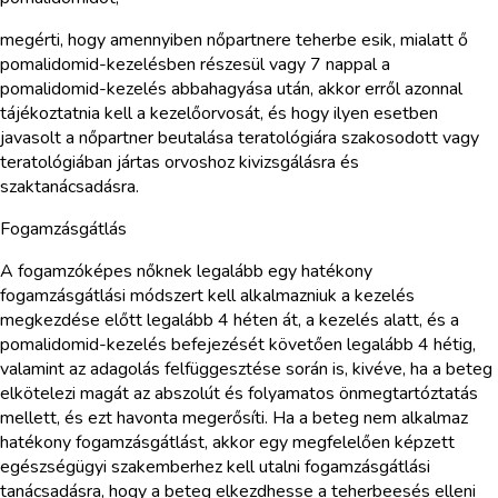
megérti, hogy amennyiben nőpartnere teherbe esik, mialatt ő
pomalidomid-kezelésben részesül vagy 7 nappal a
pomalidomid-kezelés abbahagyása után, akkor erről azonnal
tájékoztatnia kell a kezelőorvosát, és hogy ilyen esetben
javasolt a nőpartner beutalása teratológiára szakosodott vagy
teratológiában jártas orvoshoz kivizsgálásra és
szaktanácsadásra.
Fogamzásgátlás
A fogamzóképes nőknek legalább egy hatékony
fogamzásgátlási módszert kell alkalmazniuk a kezelés
megkezdése előtt legalább 4 héten át, a kezelés alatt, és a
pomalidomid-kezelés befejezését követően legalább 4 hétig,
valamint az adagolás felfüggesztése során is, kivéve, ha a beteg
elkötelezi magát az abszolút és folyamatos önmegtartóztatás
mellett, és ezt havonta megerősíti. Ha a beteg nem alkalmaz
hatékony fogamzásgátlást, akkor egy megfelelően képzett
egészségügyi szakemberhez kell utalni fogamzásgátlási
tanácsadásra, hogy a beteg elkezdhesse a teherbeesés elleni