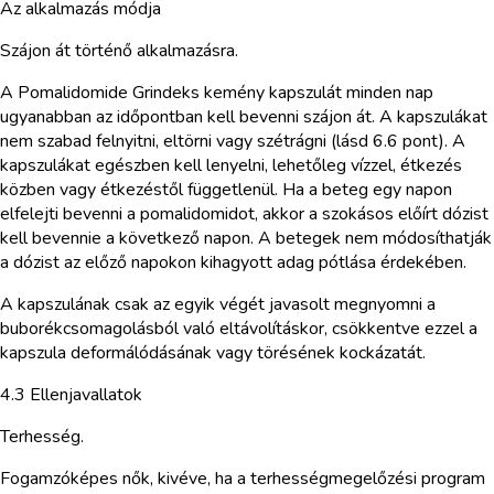
Az alkalmazás módja
Szájon át történő alkalmazásra.
A Pomalidomide Grindeks kemény kapszulát minden nap
ugyanabban az időpontban kell bevenni szájon át. A kapszulákat
nem szabad felnyitni, eltörni vagy szétrágni (lásd 6.6 pont). A
kapszulákat egészben kell lenyelni, lehetőleg vízzel, étkezés
közben vagy étkezéstől függetlenül. Ha a beteg egy napon
elfelejti bevenni a pomalidomidot, akkor a szokásos előírt dózist
kell bevennie a következő napon. A betegek nem módosíthatják
a dózist az előző napokon kihagyott adag pótlása érdekében.
A kapszulának csak az egyik végét javasolt megnyomni a
buborékcsomagolásból való eltávolításkor, csökkentve ezzel a
kapszula deformálódásának vagy törésének kockázatát.
4.3 Ellenjavallatok
Terhesség.
Fogamzóképes nők, kivéve, ha a terhességmegelőzési program