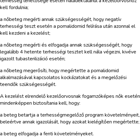
terhesség lehetősége esetén haladéktalanul a kezelőorvoshoz
kell fordulnia;
a nőbeteg megérti annak szükségességét, hogy negatív
terhességi teszt esetén a pomalidomid felírása után azonnal el
kell kezdeni a kezelést;
a nőbeteg megérti és elfogadja annak szükségességét, hogy
legalább 4 hetente terhességi tesztet kell nála végezni, kivéve
igazolt tubasterilizáció esetén;
a nőbeteg megerősíti, hogy megértette a pomalidomid
alkalmazásával kapcsolatos kockázatokat és a megelőzési
teendők szükségességét.
A kezelést elrendelő kezelőorvosnak fogamzóképes nők esetén
mindenképpen biztosítania kell, hogy:
a beteg betartja a terhességmegelőző program követelményeit,
beleértve annak igazolását, hogy azokat kielégítően megértette;
a beteg elfogadja a fenti követelményeket.