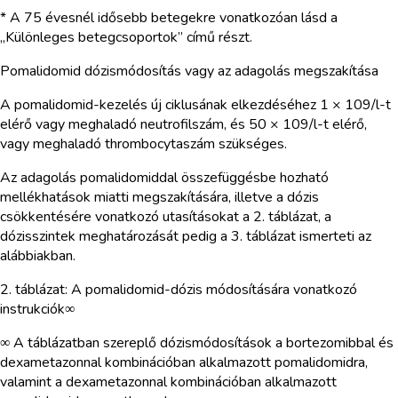
* A 75 évesnél idősebb betegekre vonatkozóan lásd a
„Különleges betegcsoportok” című részt.
Pomalidomid dózismódosítás vagy az adagolás megszakítása
A pomalidomid-kezelés új ciklusának elkezdéséhez 1 × 109/l-t
elérő vagy meghaladó neutrofilszám, és 50 × 109/l-t elérő,
vagy meghaladó thrombocytaszám szükséges.
Az adagolás pomalidomiddal összefüggésbe hozható
mellékhatások miatti megszakítására, illetve a dózis
csökkentésére vonatkozó utasításokat a 2. táblázat, a
dózisszintek meghatározását pedig a 3. táblázat ismerteti az
alábbiakban.
2. táblázat: A pomalidomid-dózis módosítására vonatkozó
instrukciók∞
∞ A táblázatban szereplő dózismódosítások a bortezomibbal és
dexametazonnal kombinációban alkalmazott pomalidomidra,
valamint a dexametazonnal kombinációban alkalmazott