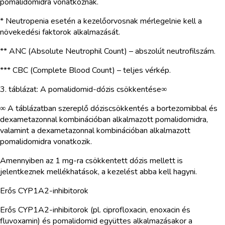
pomalidomidra vonatkoznak.
* Neutropenia esetén a kezelőorvosnak mérlegelnie kell a
növekedési faktorok alkalmazását.
** ANC (Absolute Neutrophil Count) – abszolút neutrofilszám.
*** CBC (Complete Blood Count) – teljes vérkép.
3. táblázat: A pomalidomid-dózis csökkentése∞
∞ A táblázatban szereplő dóziscsökkentés a bortezomibbal és
dexametazonnal kombinációban alkalmazott pomalidomidra,
valamint a dexametazonnal kombinációban alkalmazott
pomalidomidra vonatkozik.
Amennyiben az 1 mg-ra csökkentett dózis mellett is
jelentkeznek mellékhatások, a kezelést abba kell hagyni.
Erős CYP1A2-inhibitorok
Erős CYP1A2-inhibitorok (pl. ciprofloxacin, enoxacin és
fluvoxamin) és pomalidomid együttes alkalmazásakor a