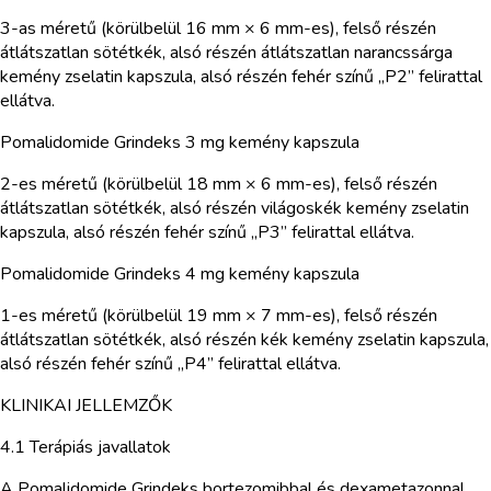
3-as méretű (körülbelül 16 mm × 6 mm-es), felső részén
átlátszatlan sötétkék, alsó részén átlátszatlan narancssárga
kemény zselatin kapszula, alsó részén fehér színű „P2” felirattal
ellátva.
Pomalidomide Grindeks 3 mg kemény kapszula
2-es méretű (körülbelül 18 mm × 6 mm-es), felső részén
átlátszatlan sötétkék, alsó részén világoskék kemény zselatin
kapszula, alsó részén fehér színű „P3” felirattal ellátva.
Pomalidomide Grindeks 4 mg kemény kapszula
1-es méretű (körülbelül 19 mm × 7 mm-es), felső részén
átlátszatlan sötétkék, alsó részén kék kemény zselatin kapszula,
alsó részén fehér színű „P4” felirattal ellátva.
KLINIKAI JELLEMZŐK
4.1 Terápiás javallatok
A Pomalidomide Grindeks bortezomibbal és dexametazonnal