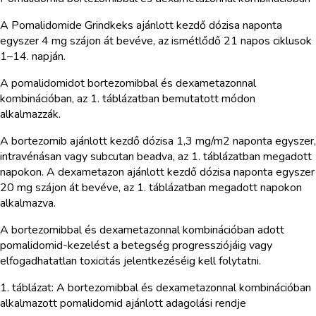
A Pomalidomide Grindkeks ajánlott kezdő dózisa naponta
egyszer 4 mg szájon át bevéve, az ismétlődő 21 napos ciklusok
1–14. napján.
A pomalidomidot bortezomibbal és dexametazonnal
kombinációban, az 1. táblázatban bemutatott módon
alkalmazzák.
A bortezomib ajánlott kezdő dózisa 1,3 mg/m2 naponta egyszer,
intravénásan vagy subcutan beadva, az 1. táblázatban megadott
napokon. A dexametazon ajánlott kezdő dózisa naponta egyszer
20 mg szájon át bevéve, az 1. táblázatban megadott napokon
alkalmazva.
A bortezomibbal és dexametazonnal kombinációban adott
pomalidomid-kezelést a betegség progressziójáig vagy
elfogadhatatlan toxicitás jelentkezéséig kell folytatni.
1. táblázat: A bortezomibbal és dexametazonnal kombinációban
alkalmazott pomalidomid ajánlott adagolási rendje