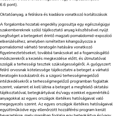
6.6 pont).
Oktatóanyag, a felírásra és kiadásra vonatkozó korlátozások
A forgalomba hozatali engedély jogosultja egy egészségügyi
szakembereknek szóló tájékoztató anyag készítésével nyújt
segítséget a betegeket érintő magzati pomalidomid-expozíció
elkerüléséhez, amelyben ismételten kihangsúlyozza a
pomalidomid várható teratogén hatására vonatkozó
figyelmeztetéseket, továbbá tanácsokat ad a fogamzásgátló
módszerekről a kezelés megkezdése előtt, és útmutatóval
szolgál a terhességi tesztek szükségességéről. A gyógyszert
felíró orvosnak kötelessége tájékoztatni a beteget a várható
teratogén kockázatról és a szigorú terhességmegelőző
intézkedésekről a terhességmegelőző programban foglaltak
szerint, valamint el kell látnia a beteget a megfelelő oktatási
tájékoztatóval, betegkártyával és/vagy ezekkel egyenértékű
anyagokkal az egyes országok illetékes hatóságaival való
megegyezés szerint. Az egyes országok illetékes hatóságaival
együttműködve egy ellenőrzött hozzáférési program került
bevezetésre, mely magában foglalja egy betegkártya és/vagy