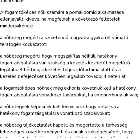
Tanácsadás
A fogamzóképes nők számára a pomalidomid alkalmazása
ellenjavallt, kivéve, ha megfelnek a következő feltételek
mindegyikének:
a nőbeteg megérti a születendő magzatra gyakorolt várható
teratogén kockázatot;
a nőbeteg megérti, hogy megszakítás nélküli, hatékony
fogamzásgátlásra van szükség a kezelés kezdetét megelőző
legalább 4 hétben, a kezelés teljes időtartama alatt és a
kezelés befejezését követően legalább további 4 héten át;
a fogamzóképes nőknek még akkor is követniük kell a hatékony
fogamzásgátlásra vonatkozó tanácsokat, ha amenorrhoeájuk van;
a nőbetegnek képesnek kell lennie arra, hogy betartsa a
hatékony fogamzásgátlásra vonatkozó szabályokat;
a nőbeteg tájékoztatást kapott, és megértette a terhesség
lehetséges következményeit, és annak szükségességét, hogy