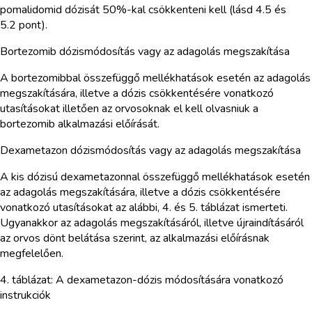
pomalidomid dózisát 50%-kal csökkenteni kell (lásd 4.5 és
5.2 pont).
Bortezomib dózismódosítás vagy az adagolás megszakítása
A bortezomibbal összefüggő mellékhatások esetén az adagolás
megszakítására, illetve a dózis csökkentésére vonatkozó
utasításokat illetően az orvosoknak el kell olvasniuk a
bortezomib alkalmazási előírását.
Dexametazon dózismódosítás vagy az adagolás megszakítása
A kis dózisú dexametazonnal összefüggő mellékhatások esetén
az adagolás megszakítására, illetve a dózis csökkentésére
vonatkozó utasításokat az alábbi, 4. és 5. táblázat ismerteti.
Ugyanakkor az adagolás megszakításáról, illetve újraindításáról
az orvos dönt belátása szerint, az alkalmazási előírásnak
megfelelően.
4. táblázat: A dexametazon-dózis módosítására vonatkozó
instrukciók