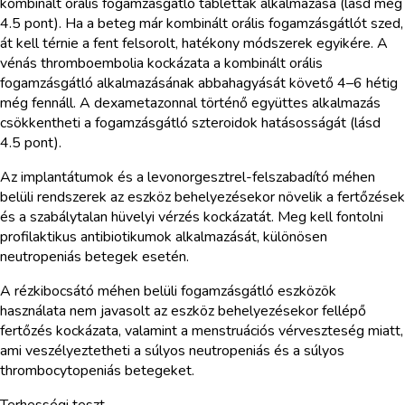
kombinált orális fogamzásgátló tabletták alkalmazása (lásd még
4.5 pont). Ha a beteg már kombinált orális fogamzásgátlót szed,
át kell térnie a fent felsorolt, hatékony módszerek egyikére. A
vénás thromboembolia kockázata a kombinált orális
fogamzásgátló alkalmazásának abbahagyását követő 4–6 hétig
még fennáll. A dexametazonnal történő együttes alkalmazás
csökkentheti a fogamzásgátló szteroidok hatásosságát (lásd
4.5 pont).
Az implantátumok és a levonorgesztrel-felszabadító méhen
belüli rendszerek az eszköz behelyezésekor növelik a fertőzések
és a szabálytalan hüvelyi vérzés kockázatát. Meg kell fontolni
profilaktikus antibiotikumok alkalmazását, különösen
neutropeniás betegek esetén.
A rézkibocsátó méhen belüli fogamzásgátló eszközök
használata nem javasolt az eszköz behelyezésekor fellépő
fertőzés kockázata, valamint a menstruációs vérveszteség miatt,
ami veszélyeztetheti a súlyos neutropeniás és a súlyos
thrombocytopeniás betegeket.
Terhességi teszt