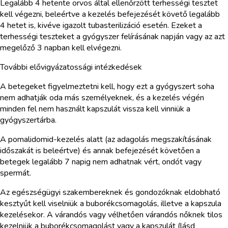
Legalább 4 hetente orvos által ellenőrzött terhességi tesztet
kell végezni, beleértve a kezelés befejezését követő legalább
4 hetet is, kivéve igazolt tubasterilizáció esetén. Ezeket a
terhességi teszteket a gyógyszer felírásának napján vagy az azt
megelőző 3 napban kell elvégezni.
További elővigyázatossági intézkedések
A betegeket figyelmeztetni kell, hogy ezt a gyógyszert soha
nem adhatják oda más személyeknek, és a kezelés végén
minden fel nem használt kapszulát vissza kell vinniük a
gyógyszertárba.
A pomalidomid-kezelés alatt (az adagolás megszakításának
időszakát is beleértve) és annak befejezését követően a
betegek legalább 7 napig nem adhatnak vért, ondót vagy
spermát.
Az egészségügyi szakembereknek és gondozóknak eldobható
kesztyűt kell viselniük a buborékcsomagolás, illetve a kapszula
kezelésekor. A várandós vagy vélhetően várandós nőknek tilos
kezelniük a buborékcsomagolást vagy a kapszulát (lásd