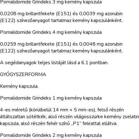
Pomalidomide Grindeks 3 mg kemény kapszula
0,0208 mg brillantfekete (E151) és 0,0039 mg azorubin
(E122) színezőanyagot tartalmaz kemény kapszulánként.
Pomalidomide Grindeks 4 mg kemény kapszula
0,0259 mg brillantfekete (E151) és 0,0048 mg azorubin
(E122) színezőanyagot tartalmaz kemény kapszulánként.
A segédanyagok teljes listáját lásd a 6.1 pontban.
GYÓGYSZERFORMA
Kemény kapszula.
Pomalidomide Grindeks 1 mg kemény kapszula
4-es méretű (körülbelül 14 mm × 5 mm-es), felső részén
átlátszatlan sötétkék, alsó részén világosszürke kemény zselatin
kapszula, alsó részén fehér színű „P1” felirattal ellátva.
Pomalidomide Grindeks 2 mg kemény kapszula