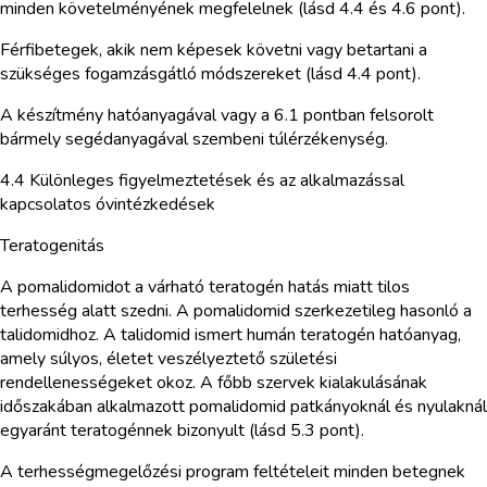
minden követelményének megfelelnek (lásd 4.4 és 4.6 pont).
Férfibetegek, akik nem képesek követni vagy betartani a
szükséges fogamzásgátló módszereket (lásd 4.4 pont).
A készítmény hatóanyagával vagy a 6.1 pontban felsorolt
bármely segédanyagával szembeni túlérzékenység.
4.4 Különleges figyelmeztetések és az alkalmazással
kapcsolatos óvintézkedések
Teratogenitás
A pomalidomidot a várható teratogén hatás miatt tilos
terhesség alatt szedni. A pomalidomid szerkezetileg hasonló a
talidomidhoz. A talidomid ismert humán teratogén hatóanyag,
amely súlyos, életet veszélyeztető születési
rendellenességeket okoz. A főbb szervek kialakulásának
időszakában alkalmazott pomalidomid patkányoknál és nyulaknál
egyaránt teratogénnek bizonyult (lásd 5.3 pont).
A terhességmegelőzési program feltételeit minden betegnek