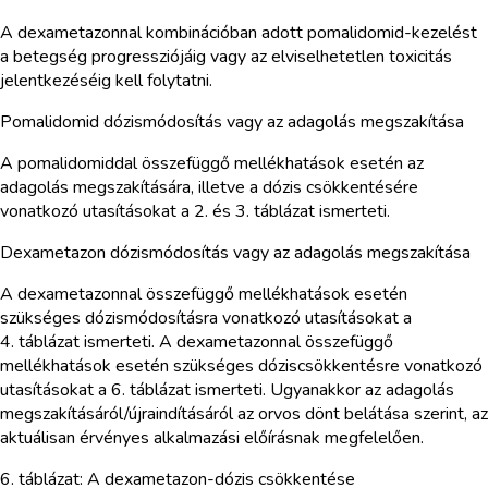
A dexametazonnal kombinációban adott pomalidomid-kezelést
a betegség progressziójáig vagy az elviselhetetlen toxicitás
jelentkezéséig kell folytatni.
Pomalidomid dózismódosítás vagy az adagolás megszakítása
A pomalidomiddal összefüggő mellékhatások esetén az
adagolás megszakítására, illetve a dózis csökkentésére
vonatkozó utasításokat a 2. és 3. táblázat ismerteti.
Dexametazon dózismódosítás vagy az adagolás megszakítása
A dexametazonnal összefüggő mellékhatások esetén
szükséges dózismódosításra vonatkozó utasításokat a
4. táblázat ismerteti. A dexametazonnal összefüggő
mellékhatások esetén szükséges dóziscsökkentésre vonatkozó
utasításokat a 6. táblázat ismerteti. Ugyanakkor az adagolás
megszakításáról/újraindításáról az orvos dönt belátása szerint, az
aktuálisan érvényes alkalmazási előírásnak megfelelően.
6. táblázat: A dexametazon-dózis csökkentése