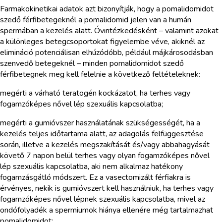
Farmakokinetikai adatok azt bizonyítják, hogy a pomalidomidot
szedő férfibetegeknél a pomalidomid jelen van a humán
spermában a kezelés alatt. Óvintézkedésként – valamint azokat
a különleges betegcsoportokat figyelembe véve, akiknél az
elimináció potenciálisan elhúzódóbb, például májkárosodásban
szenvedő betegeknél – minden pomalidomidot szedő
férfibetegnek meg kell felelnie a következő feltételeknek:
megérti a várható teratogén kockázatot, ha terhes vagy
fogamzóképes nővel lép szexuális kapcsolatba;
megérti a gumióvszer használatának szükségességét, ha a
kezelés teljes időtartama alatt, az adagolás felfüggesztése
során, illetve a kezelés megszakítását és/vagy abbahagyását
követő 7 napon belül terhes vagy olyan fogamzóképes nővel
lép szexuális kapcsolatba, aki nem alkalmaz hatékony
fogamzásgátló módszert. Ez a vasectomizált férfiakra is
érvényes, nekik is gumióvszert kell használniuk, ha terhes vagy
fogamzóképes nővel lépnek szexuális kapcsolatba, mivel az
ondófolyadék a spermiumok hiánya ellenére még tartalmazhat
pomalidomidot;