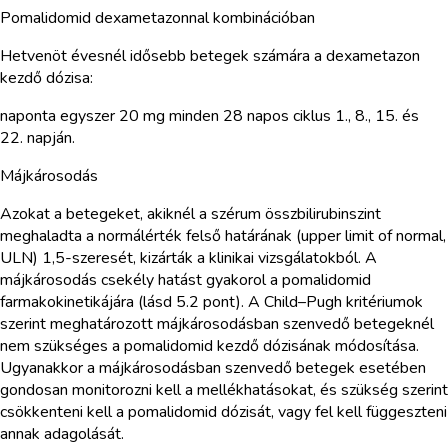
Pomalidomid dexametazonnal kombinációban
Hetvenöt évesnél idősebb betegek számára a dexametazon
kezdő dózisa:
naponta egyszer 20 mg minden 28 napos ciklus 1., 8., 15. és
22. napján.
Májkárosodás
Azokat a betegeket, akiknél a szérum összbilirubinszint
meghaladta a normálérték felső határának (upper limit of normal,
ULN) 1,5-szeresét, kizárták a klinikai vizsgálatokból. A
májkárosodás csekély hatást gyakorol a pomalidomid
farmakokinetikájára (lásd 5.2 pont). A Child–Pugh kritériumok
szerint meghatározott májkárosodásban szenvedő betegeknél
nem szükséges a pomalidomid kezdő dózisának módosítása.
Ugyanakkor a májkárosodásban szenvedő betegek esetében
gondosan monitorozni kell a mellékhatásokat, és szükség szerint
csökkenteni kell a pomalidomid dózisát, vagy fel kell függeszteni
annak adagolását.