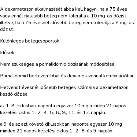
A dexametazon alkalmazását abba kell hagyni, ha a 75 éves
vagy ennél fiatalabb beteg nem tolerálja a 10 mg-os dózist,
illetve, ha a 75 évesnél idősebb beteg nem tolerálja a 8 mg-os
dózist.
Különleges betegcsoportok
Idősek
Nem szükséges a pomalidomid dózisának módosítása.
Pomalidomid bortezomibbal és dexametazonnal kombinációban
Hetvenöt évesnél idősebb betegek számára a dexametazon
kezdő dózisa:
az 1–8. ciklusban: naponta egyszer 10 mg minden 21 napos
kezelési ciklus 1., 2., 4., 5., 8., 9., 11. és 12. napján.
a 9. és az azt követő ciklusokban: naponta egyszer 10 mg
minden 21 napos kezelési ciklus 1., 2., 8. és 9. napján.