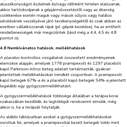
aluszékonyságot észlelnek és/vagy időnként hirtelen elalszanak,
akkor tartózkodjanak a gépjárművezetéstől vagy az éberség
csökkenése esetén maguk vagy mások súlyos vagy halálos
sérülésének veszélyével járó tevékenységektől és csak abban az
esetben vállalkozzanak rájuk (pl. gépek kezelése), ha az említett
rendellenességek már megszűntek (lásd még a 4.4, 4.5 és 4.8
pontot is).
4.8 Nemkívánatos hatások, mellékhatások
A placebo-kontrollos vizsgálatok összesített eredményeinek
elemzése alapján, amelyek 1778 pramipexolt és 1297 placebót
kapó Parkinson-kóros beteg adatait tartalmazták, gyakran
jelentettek mellékhatásokat mindkét csoportban. A pramipexolt
kapó betegek 67%-a és a placebót kapó betegek 54%-a jelentett
legalább egy gyógyszermellékhatást.
A gyógyszermellékhatások többsége általában a terápia korai
szakaszában kezdődik, és legtöbbjük rendszerint elmúlik, még
akkor is, ha a terápiát folytatják.
Az alábbi táblázatban azokat a gyógyszermellékhatásokat
soroltuk fel, amelyek a pramipexollal kezelt betegek több mint