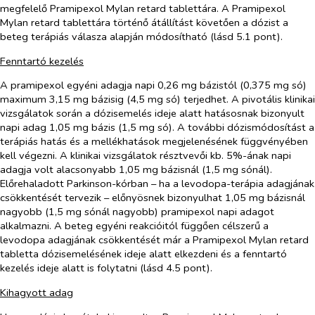
megfelelő Pramipexol Mylan retard tablettára. A Pramipexol
Mylan retard tablettára történő átállítást követően a dózist a
beteg terápiás válasza alapján módosítható (lásd 5.1 pont).
Fenntartó kezelés
A pramipexol egyéni adagja napi 0,26 mg bázistól (0,375 mg só)
maximum 3,15 mg bázisig (4,5 mg só) terjedhet. A pivotális klinikai
vizsgálatok során a dózisemelés ideje alatt hatásosnak bizonyult
napi adag 1,05 mg bázis (1,5 mg só). A további dózismódosítást a
terápiás hatás és a mellékhatások megjelenésének függvényében
kell végezni. A klinikai vizsgálatok résztvevői kb. 5%-ának napi
adagja volt alacsonyabb 1,05 mg bázisnál (1,5 mg sónál).
Előrehaladott Parkinson-kórban – ha a levodopa-terápia adagjának
csökkentését tervezik – előnyösnek bizonyulhat 1,05 mg bázisnál
nagyobb (1,5 mg sónál nagyobb) pramipexol napi adagot
alkalmazni. A beteg egyéni reakcióitól függően célszerű a
levodopa adagjának csökkentését már a Pramipexol Mylan retard
tabletta dózisemelésének ideje alatt elkezdeni és a fenntartó
kezelés ideje alatt is folytatni (lásd 4.5 pont).
Kihagyott adag