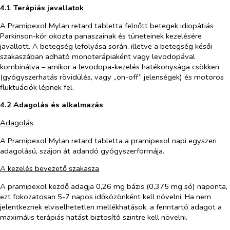
4.1 Terápiás javallatok
A Pramipexol Mylan retard tabletta felnőtt betegek idiopátiás
Parkinson-kór okozta panaszainak és tüneteinek kezelésére
javallott. A betegség lefolyása során, illetve a betegség késői
szakaszában adható monoterápiaként vagy levodopával
kombinálva – amikor a levodopa-kezelés hatékonysága csökken
(gyógyszerhatás rövidülés, vagy „on-off” jelenségek) és motoros
fluktuációk lépnek fel.
4.2 Adagolás és alkalmazás
Adagolás
A Pramipexol Mylan retard tabletta a pramipexol napi egyszeri
adagolású, szájon át adandó gyógyszerformája.
A kezelés bevezető szakasza
A pramipexol kezdő adagja 0,26 mg bázis (0,375 mg só) naponta,
ezt fokozatosan 5-7 napos időközönként kell növelni. Ha nem
jelentkeznek elviselhetetlen mellékhatások, a fenntartó adagot a
maximális terápiás hatást biztosító szintre kell növelni.