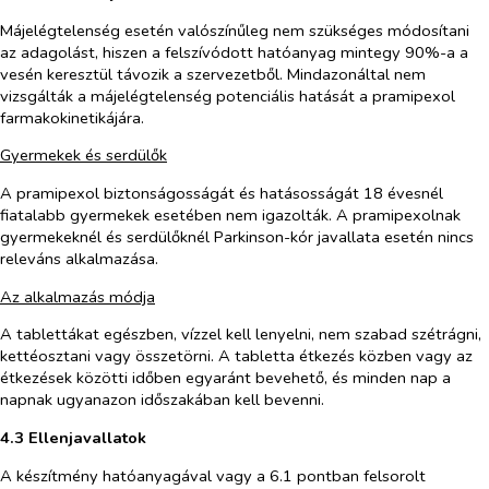
Májelégtelenség esetén valószínűleg nem szükséges módosítani
az adagolást, hiszen a felszívódott hatóanyag mintegy 90%-a a
vesén keresztül távozik a szervezetből. Mindazonáltal nem
vizsgálták a májelégtelenség potenciális hatását a pramipexol
farmakokinetikájára.
Gyermekek és serdülők
A pramipexol biztonságosságát és hatásosságát 18 évesnél
fiatalabb gyermekek esetében nem igazolták. A pramipexolnak
gyermekeknél és serdülőknél Parkinson-kór javallata esetén nincs
releváns alkalmazása.
Az alkalmazás módja
A tablettákat egészben, vízzel kell lenyelni, nem szabad szétrágni,
kettéosztani vagy összetörni. A tabletta étkezés közben vagy az
étkezések közötti időben egyaránt bevehető, és minden nap a
napnak ugyanazon időszakában kell bevenni.
4.3 Ellenjavallatok
A készítmény hatóanyagával vagy a 6.1 pontban felsorolt