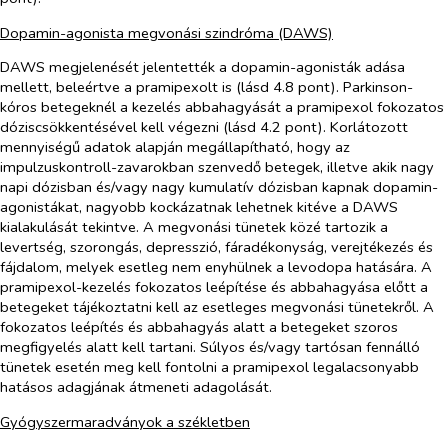
Dopamin-agonista megvonási szindróma (DAWS)
DAWS megjelenését jelentették a dopamin-agonisták adása
mellett, beleértve a pramipexolt is (lásd 4.8 pont). Parkinson-
kóros betegeknél a kezelés abbahagyását a pramipexol fokozatos
dóziscsökkentésével kell végezni (lásd 4.2 pont). Korlátozott
mennyiségű adatok alapján megállapítható, hogy az
impulzuskontroll-zavarokban szenvedő betegek, illetve akik nagy
napi dózisban és/vagy nagy kumulatív dózisban kapnak dopamin-
agonistákat, nagyobb kockázatnak lehetnek kitéve a DAWS
kialakulását tekintve. A megvonási tünetek közé tartozik a
levertség, szorongás, depresszió, fáradékonyság, verejtékezés és
fájdalom, melyek esetleg nem enyhülnek a levodopa hatására. A
pramipexol-kezelés fokozatos leépítése és abbahagyása előtt a
betegeket tájékoztatni kell az esetleges megvonási tünetekről. A
fokozatos leépítés és abbahagyás alatt a betegeket szoros
megfigyelés alatt kell tartani. Súlyos és/vagy tartósan fennálló
tünetek esetén meg kell fontolni a pramipexol legalacsonyabb
hatásos adagjának átmeneti adagolását.
Gyógyszermaradványok a székletben