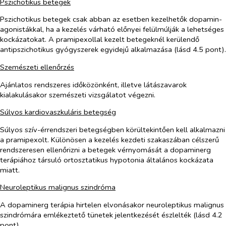
Pszichotikus betegek
Pszichotikus betegek csak abban az esetben kezelhetők dopamin-
agonistákkal, ha a kezelés várható előnyei felülmúlják a lehetséges
kockázatokat. A pramipexollal kezelt betegeknél kerülendő
antipszichotikus gyógyszerek egyidejű alkalmazása (lásd 4.5 pont).
Szemészeti ellenőrzés
Ajánlatos rendszeres időközönként, illetve látászavarok
kialakulásakor szemészeti vizsgálatot végezni.
Súlyos kardiovaszkuláris betegség
Súlyos szív-érrendszeri betegségben körültekintően kell alkalmazni
a pramipexolt. Különösen a kezelés kezdeti szakaszában célszerű
rendszeresen ellenőrizni a betegek vérnyomását a dopaminerg
terápiához társuló ortosztatikus hypotonia általános kockázata
miatt.
Neuroleptikus malignus szindróma
A dopaminerg terápia hirtelen elvonásakor neuroleptikus malignus
szindrómára emlékeztető tünetek jelentkezését észlelték (lásd 4.2
pont).