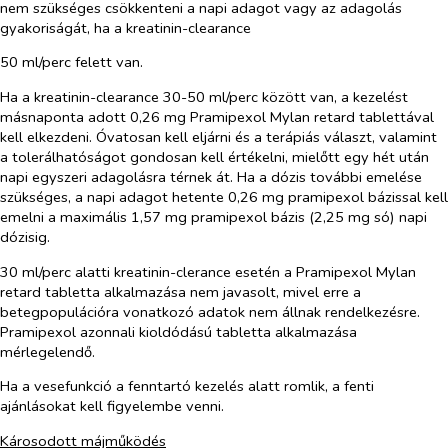
nem szükséges csökkenteni a napi adagot vagy az adagolás
gyakoriságát, ha a kreatinin-clearance
50 ml/perc felett van.
Ha a kreatinin-clearance 30-50 ml/perc között van, a kezelést
másnaponta adott 0,26 mg Pramipexol Mylan retard tablettával
kell elkezdeni. Óvatosan kell eljárni és a terápiás választ, valamint
a tolerálhatóságot gondosan kell értékelni, mielőtt egy hét után
napi egyszeri adagolásra térnek át. Ha a dózis további emelése
szükséges, a napi adagot hetente 0,26 mg pramipexol bázissal kell
emelni a maximális 1,57 mg pramipexol bázis (2,25 mg só) napi
dózisig.
30 ml/perc alatti kreatinin-clerance esetén a Pramipexol Mylan
retard tabletta alkalmazása nem javasolt, mivel erre a
betegpopulációra vonatkozó adatok nem állnak rendelkezésre.
Pramipexol azonnali kioldódású tabletta alkalmazása
mérlegelendő.
Ha a vesefunkció a fenntartó kezelés alatt romlik, a fenti
ajánlásokat kell figyelembe venni.
Károsodott májműködés