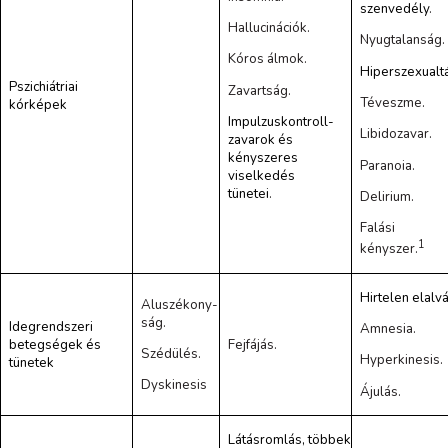
szenvedély
.
Hallucinációk.
Nyugtalanság.
Kóros álmok.
Hiperszexualt
Pszichiátriai
Zavartság.
Téveszme.
kórképek
Impulzuskontroll-
Libidozavar.
zavarok és
kényszeres
Paranoia.
viselkedés
tünetei
.
Delirium.
Falási
1
kényszer.
Hirtelen elalv
Aluszékony-
ság.
Idegrendszeri
Amnesia.
betegségek és
Fejfájás.
Szédülés.
Hyperkinesis.
tünetek
Dyskinesis
Ájulás.
Látásromlás, többek