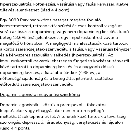
hiperszexualitás, költekezési, vásárlási vagy falási kényszer, illetve
túlevés jelentkezhet (lásd 4.4 pont).
Egy 3090 Parkinson-kóros beteget magába foglaló
keresztmetszeti, retrospektív szűrési és eset-kontroll vizsgálat
során az összes dopaminerg vagy nem dopaminerg kezelést kapó
beteg 13,6%-ánál jelentkezett egy impulzuskontroll-zavar a
megelőző 6 hónapban. A megfigyelt manifesztációk közé tartozik
a kóros szerencsejáték-szenvedély, a falási, vagy vásárlási kényszer
és a kényszeres szexuális viselkedés (hiperszexualitás). Az
impulzuskontroll-zavarok lehetséges független kockázati tényezői
közé tartozott a dopaminerg kezelés és a nagyobb dózisú
dopaminerg kezelés, a fiatalabb életkor (≤ 65 év), a
nőtlenség/hajadonság és a beteg által jelentett, családban
előfordult szerencsejáték-szenvedély.
Dopamin-agonista megvonási szindróma
Dopamin-agonisták – köztük a pramipexol – fokozatos
leépítésekor vagy elhagyásakor nem motoros jellegű
mellékhatások léphetnek fel. A tünetek közé tartozik a levertség,
szorongás, depresszió, fáradékonyság, verejtékezés és fájdalom
(lásd 4.4 pont).