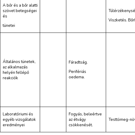
A bőr és a bőr alatti
szövet betegségei
Túlérzékenysé
és
Viszketés. Bőr
tünetei
Általános tünetek,
Fáradtság.
az alkalmazás
Perifériás
helyén fellépő
oedema.
reakciók
Laboratóriumi és
Fogyás, beleértve
egyéb vizsgálatok
az étvágy
Testtömeg-nö
eredményei
csökkenését.