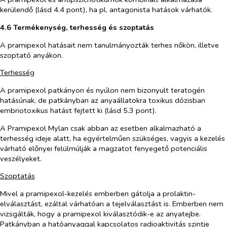
kerülendő (lásd 4.4 pont), ha pl. antagonista hatások várhatók.
4.6 Termékenység, terhesség és szoptatás
A pramipexol hatásait nem tanulmányozták terhes nőkön, illetve
szoptató anyákon.
Terhesség
A pramipexol patkányon és nyúlon nem bizonyult teratogén
hatásúnak, de patkányban az anyaállatokra toxikus dózisban
embriotoxikus hatást fejtett ki (lásd 5.3 pont).
A Pramipexol Mylan csak abban az esetben alkalmazható a
terhesség ideje alatt, ha egyértelműen szükséges, vagyis a kezelés
várható előnyei felülmúlják a magzatot fenyegető potenciális
veszélyeket.
Szoptatás
Mivel a pramipexol-kezelés emberben gátolja a prolaktin-
elválasztást, ezáltal várhatóan a tejelválasztást is. Emberben nem
vizsgálták, hogy a pramipexol kiválasztódik-e az anyatejbe.
Patkányban a hatóanyaggal kapcsolatos radioaktivitás szintje