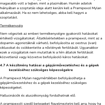
magasabb volt a tejben, mint a plazmában. Humán adatok
hiányában a szoptatás ideje alatt kerülni kell a Pramipexol Mylan
alkalmazását. Ha ez nem lehetséges, abba kell hagyni a
szoptatást.
Termékenység
Nem végeztek az emberi termékenységre gyakorolt hatásokat
értékelő vizsgálatokat. Állatkísérletekben a pramipexol, mint az a
dopamin-agonistáknál várható, befolyásolta az oestrus (ivari)
ciklusokat és csökkentette a nőstények fertilitását. Ugyanakkor
ezek a vizsgálatok nem mutattak ki a hím állatok fertilitását
közvetlenül vagy közvetve befolyásoló káros hatásokat.
4.7 A készítmény hatásai a gépjárművezetéshez és a gépek
kezeléséhez szükséges képességekre
A Pramipexol Mylan nagymértékben befolyásolhatja a
gépjárművezetéshez és a gépek kezeléséhez szükséges
képességeket.
Hallucinációk és aluszékonyság fordulhatnak elő.
A pramipexolt szedő betegeket figyelmeztetni kell arra, hogy ha