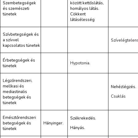
Szembetegségek
között kettőslátás,
és szemészeti
homályos látás.
tünetek
Cökkent
látásélesség
Szívbetegségek és
a szívvel
Szívelégtelen
kapcsolatos tünetek
Érbetegségek és
Hypotonia.
tünetek
Légzőrendszeri,
mellkasi és
Nehézlégzés
.
mediastinalis
Csuklás
betegségek és
tünetek
Emésztőrendszeri
Székrekedés.
betegségek és
Hányinger
.
Hányás.
tünetek