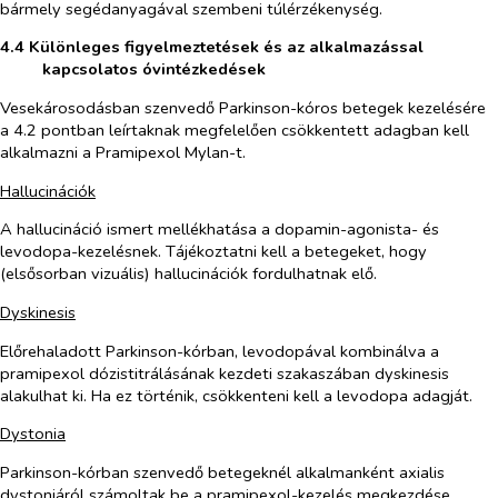
bármely segédanyagával szembeni túlérzékenység.
4.4 Különleges figyelmeztetések és az alkalmazással
kapcsolatos óvintézkedések
Vesekárosodásban szenvedő Parkinson-kóros betegek kezelésére
a 4.2 pontban leírtaknak megfelelően csökkentett adagban kell
alkalmazni a Pramipexol Mylan-t.
Hallucinációk
A hallucináció ismert mellékhatása a dopamin-agonista- és
levodopa-kezelésnek. Tájékoztatni kell a betegeket, hogy
(elsősorban vizuális) hallucinációk fordulhatnak elő.
Dyskinesis
Előrehaladott Parkinson-kórban, levodopával kombinálva a
pramipexol dózistitrálásának kezdeti szakaszában dyskinesis
alakulhat ki. Ha ez történik, csökkenteni kell a levodopa adagját.
Dystonia
Parkinson-kórban szenvedő betegeknél alkalmanként axialis
dystoniáról számoltak be a pramipexol-kezelés megkezdése,