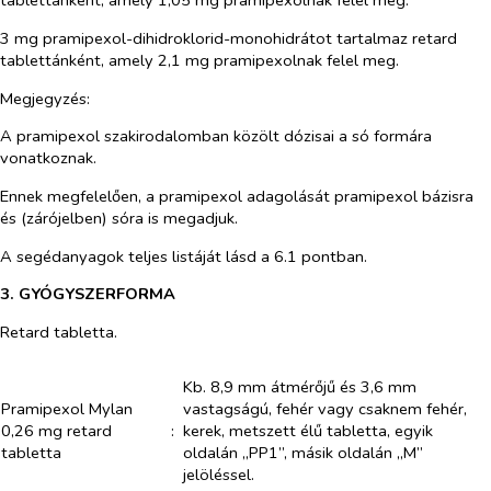
tablettánként, amely 1,05 mg pramipexolnak felel meg.
3 mg pramipexol-dihidroklorid-monohidrátot tartalmaz retard
tablettánként, amely 2,1 mg pramipexolnak felel meg.
Megjegyzés:
A pramipexol szakirodalomban közölt dózisai a só formára
vonatkoznak.
Ennek megfelelően, a pramipexol adagolását pramipexol bázisra
és (zárójelben) sóra is megadjuk.
A segédanyagok teljes listáját lásd a 6.1 pontban.
3. GYÓGYSZERFORMA
Retard tabletta.
Kb. 8,9 mm átmérőjű és 3,6 mm
Pramipexol Mylan
vastagságú, fehér vagy csaknem fehér,
0,26 mg retard
:
kerek, metszett élű tabletta, egyik
tabletta
oldalán „PP1”, másik oldalán „M”
jelöléssel.