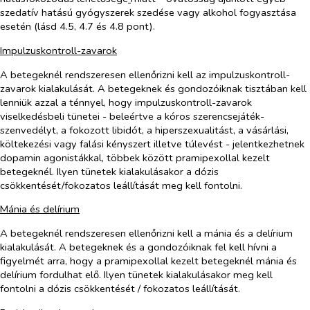
szedatív hatású gyógyszerek szedése vagy alkohol fogyasztása
esetén (lásd 4.5, 4.7 és 4.8 pont).
Impulzuskontroll-zavarok
A betegeknél rendszeresen ellenőrizni kell az impulzuskontroll-
zavarok kialakulását. A betegeknek és gondozóiknak tisztában kell
lenniük azzal a ténnyel, hogy impulzuskontroll-zavarok
viselkedésbeli tünetei - beleértve a kóros szerencsejáték-
szenvedélyt, a fokozott libidót, a hiperszexualitást, a vásárlási,
költekezési vagy falási kényszert illetve túlevést - jelentkezhetnek
dopamin agonistákkal, többek között pramipexollal kezelt
betegeknél. Ilyen tünetek kialakulásakor a dózis
csökkentését/fokozatos leállítását meg kell fontolni.
Mánia és delírium
A betegeknél rendszeresen ellenőrizni kell a mánia és a delírium
kialakulását. A betegeknek és a gondozóiknak fel kell hívni a
figyelmét arra, hogy a pramipexollal kezelt betegeknél mánia és
delírium fordulhat elő. Ilyen tünetek kialakulásakor meg kell
fontolni a dózis csökkentését / fokozatos leállítását.