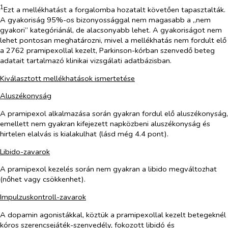
1
Ezt a mellékhatást a forgalomba hozatalt követően tapasztalták.
A gyakoriság 95%-os bizonyossággal nem magasabb a „nem
gyakori” kategóriánál, de alacsonyabb lehet. A gyakoriságot nem
lehet pontosan meghatározni, mivel a mellékhatás nem fordult elő
a 2762 pramipexollal kezelt, Parkinson-kórban szenvedő beteg
adatait tartalmazó klinikai vizsgálati adatbázisban.
Kiválasztott mellékhatások ismertetése
Aluszékonyság
A pramipexol alkalmazása során gyakran fordul elő aluszékonyság,
emellett nem gyakran kifejezett napközbeni aluszékonyság és
hirtelen elalvás is kialakulhat (lásd még 4.4 pont).
Libido-zavarok
A pramipexol kezelés során nem gyakran a libido megváltozhat
(nőhet vagy csökkenhet).
Impulzuskontroll-zavarok
A dopamin agonistákkal, köztük a pramipexollal kezelt betegeknél
kóros szerencsejáték-szenvedély, fokozott libidó és