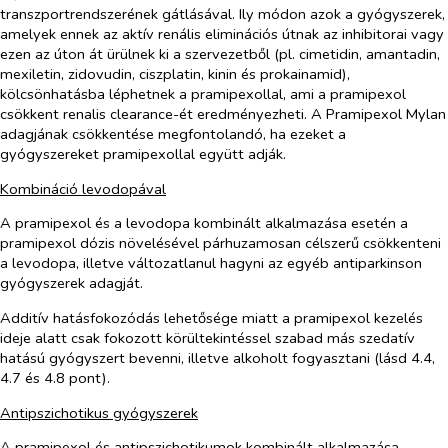
transzportrendszerének gátlásával. Ily módon azok a gyógyszerek,
amelyek ennek az aktív renális eliminációs útnak az inhibitorai vagy
ezen az úton át ürülnek ki a szervezetből (pl. cimetidin, amantadin,
mexiletin, zidovudin, ciszplatin, kinin és prokainamid),
kölcsönhatásba léphetnek a pramipexollal, ami a pramipexol
csökkent renalis clearance-ét eredményezheti. A Pramipexol Mylan
adagjának csökkentése megfontolandó, ha ezeket a
gyógyszereket pramipexollal együtt adják.
Kombináció levodopával
A pramipexol és a levodopa kombinált alkalmazása esetén a
pramipexol dózis növelésével párhuzamosan célszerű csökkenteni
a levodopa, illetve változatlanul hagyni az egyéb antiparkinson
gyógyszerek adagját.
Additív hatásfokozódás lehetősége miatt a pramipexol kezelés
ideje alatt csak fokozott körültekintéssel szabad más szedatív
hatású gyógyszert bevenni, illetve alkoholt fogyasztani (lásd 4.4,
4.7 és 4.8 pont).
Antipszichotikus gyógyszerek
A pramipexol és antipszichotikumok kombinált alkalmazása