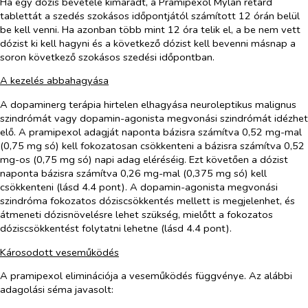
Ha egy dózis bevétele kimaradt, a Pramipexol Mylan retard
tablettát a szedés szokásos időpontjától számított 12 órán belül
be kell venni. Ha azonban több mint 12 óra telik el, a be nem vett
dózist ki kell hagyni és a következő dózist kell bevenni másnap a
soron következő szokásos szedési időpontban.
A kezelés abbahagyása
A dopaminerg terápia hirtelen elhagyása neuroleptikus malignus
szindrómát vagy dopamin-agonista megvonási szindrómát idézhet
elő. A pramipexol adagját naponta bázisra számítva 0,52 mg-mal
(0,75 mg só) kell fokozatosan csökkenteni a bázisra számítva 0,52
mg-os (0,75 mg só) napi adag eléréséig. Ezt követően a dózist
naponta bázisra számítva 0,26 mg-mal (0,375 mg só) kell
csökkenteni (lásd 4.4 pont). A dopamin-agonista megvonási
szindróma fokozatos dóziscsökkentés mellett is megjelenhet, és
átmeneti dózisnövelésre lehet szükség, mielőtt a fokozatos
dóziscsökkentést folytatni lehetne (lásd 4.4 pont).
Károsodott veseműködés
A pramipexol eliminációja a veseműködés függvénye. Az alábbi
adagolási séma javasolt: