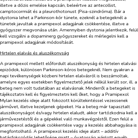
illetve a dózis emelése kapcsán, beleértve az antecollist,
camptocormiát és a pleurothotonust (Pisa-szindróma). Bár a
dystonia lehet a Parkinson-kór tünete, ezeknél a betegeknél a
tünetek javultak a pramipexol adagjának csökkentése, illetve a
gyógyszer megvonása után. Amennyiben dystonia jelentkezik, felül
kell vizsgálni a dopaminerg gyógyszereket és mérlegelni kell a
pramipexol adagjának módosítását.
Hirtelen elalvás és aluszékonyság
A pramipexol mellett előfordult aluszékonyság és hirtelen elalvási
epizódok, különösen Parkinson-kóros betegeknél. Nem gyakran a
napi tevékenységek közbeni hirtelen elalvásról is beszámoltak,
amelyre egyes esetekben figyelmeztető jelek nélkül került sor, ill. a
beteg nem volt tudatában az elalvásnak. Minderről a betegeket is
tájékoztatni kell és figyelmeztetni kell őket, hogy a Pramipexol
Mylan kezelés ideje alatt fokozott körültekintéssel vezessenek
járművet, illetve kezeljenek gépeket. Ha a beteg már tapasztalt
aluszékonyságot és/vagy hirtelen elaludt, akkor tartózkodnia kell a
járművezetéstől és a gépekkel való munkavégzéstől. Ezen felül a
pramipexol adagjának csökkentése vagy a kezelés abbahagyása is
megfontolható. A pramipexol kezelés ideje alatt – additív
hatásfokozódás lehetősége
miatt – óvatosság ajánlott egyéb