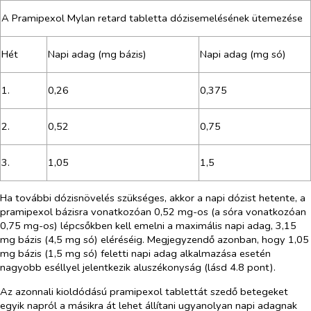
A Pramipexol Mylan retard tabletta dózisemelésének ütemezése
Hét
Napi adag (mg bázis)
Napi adag (mg só)
1.
0,26
0,375
2.
0,52
0,75
3.
1,05
1,5
Ha további dózisnövelés szükséges, akkor a napi dózist hetente, a
pramipexol bázisra vonatkozóan 0,52 mg-os (a sóra vonatkozóan
0,75 mg-os) lépcsőkben kell emelni a maximális napi adag, 3,15
mg bázis (4,5 mg só) eléréséig. Megjegyzendő azonban, hogy 1,05
mg bázis (1,5 mg só) feletti napi adag alkalmazása esetén
nagyobb eséllyel jelentkezik aluszékonyság (lásd 4.8 pont).
Az azonnali kioldódású pramipexol tablettát szedő betegeket
egyik napról a másikra át lehet állítani ugyanolyan napi adagnak