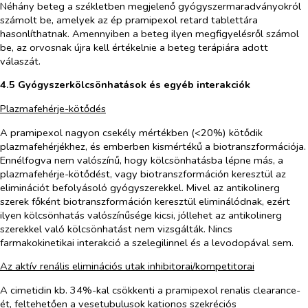
Néhány beteg a székletben megjelenő gyógyszermaradványokról
számolt be, amelyek az ép pramipexol retard tablettára
hasonlíthatnak. Amennyiben a beteg ilyen megfigyelésről számol
be, az orvosnak újra kell értékelnie a beteg terápiára adott
válaszát.
4.5 Gyógyszerkölcsönhatások és egyéb interakciók
Plazmafehérje-kötődés
A pramipexol nagyon csekély mértékben (<20%) kötődik
plazmafehérjékhez, és emberben kismértékű a biotranszformációja.
Ennélfogva nem valószínű, hogy kölcsönhatásba lépne más, a
plazmafehérje-kötődést, vagy biotranszformáción keresztül az
eliminációt befolyásoló gyógyszerekkel. Mivel az antikolinerg
szerek főként biotranszformáción keresztül eliminálódnak, ezért
ilyen kölcsönhatás valószínűsége kicsi, jóllehet az antikolinerg
szerekkel való kölcsönhatást nem vizsgálták. Nincs
farmakokinetikai interakció a szelegilinnel és a levodopával sem.
Az aktív renális eliminációs utak inhibitorai/kompetitorai
A cimetidin kb. 34%-kal csökkenti a pramipexol renalis clearance-
ét, feltehetően a vesetubulusok kationos szekréciós