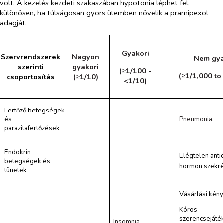
volt. A kezelés kezdeti szakaszában hypotonia léphet fel,
különösen, ha túlságosan gyors ütemben növelik a pramipexol
adagját.
Gyakori
Szervrendszerek
Nagyon
Nem gya
szerinti
gyakori
(≥1/100 -
(≥1/1,000 to
csoportosítás
(≥1/10)
<1/10)
Fertőző betegségek
és
Pneumonia.
parazitafertőzések
Endokrin
Elégtelen anti
betegségek és
hormon szekré
tünetek
Vásárlási kén
Kóros
szerencsejáté
Insomnia.