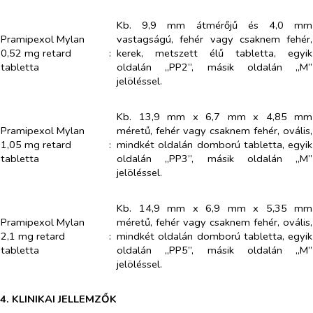
Kb. 9,9 mm átmérőjű és 4,0 mm
Pramipexol Mylan
vastagságú, fehér vagy csaknem fehér,
0,52 mg retard
:
kerek, metszett élű tabletta, egyik
tabletta
oldalán „PP2”, másik oldalán „M”
jelöléssel.
Kb. 13,9 mm x 6,7 mm x 4,85 mm
Pramipexol Mylan
méretű, fehér vagy csaknem fehér, ovális,
1,05 mg retard
:
mindkét oldalán domború tabletta, egyik
tabletta
oldalán „PP3”, másik oldalán „M”
jelöléssel.
Kb. 14,9 mm x 6,9 mm x 5,35 mm
Pramipexol Mylan
méretű, fehér vagy csaknem fehér, ovális,
2,1 mg retard
:
mindkét oldalán domború tabletta, egyik
tabletta
oldalán „PP5”, másik oldalán „M”
jelöléssel.
4. KLINIKAI JELLEMZŐK