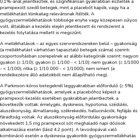
0,1%-ánál jelentkeztek, és szignifikánsan gyakrabban észlelték a
pramipexolt szedő betegek, mint a placebót kapók, vagy ha a
mellékhatást klinikailag relevánsnak ítélték. A
gyógyszermellékhatások többsége enyhe vagy közepesen súlyos
volt, általában a kezelés elején jelentkezett és rendszerint a
kezelés folytatása mellett is megszűnt.
A mellékhatások – az egyes szervrendszereken belül – gyakoriság
(a mellékhatást várhatóan tapasztaló betegek száma) szerinti
csoportosításban szerepelnek az alábbi kategóriák szerint: nagyon
gyakori (≥ 1/10); gyakori (≥ 1/100 - < 1/10); nem gyakori (≥ 1/1000
- < 1/100); ritka (≥ 1/10 000 - < 1/1000); nem ismert (a
rendelkezésre álló adatokból nem állapítható meg).
A Parkinson-kóros betegeknél leggyakrabban előforduló (≥ 5%)
gyógyszermellékhatások, amelyek a placebóhoz képest a
pramipexol-kezelés esetében gyakrabban jelentkeztek, a
következők voltak: émelygés, dyskinesis, hypotonia, szédülés,
aluszékonyság, álmatlanság, székrekedés, hallucinációk, fejfájás és
fáradtság voltak. Az aluszékonyság előfordulási gyakorisága
növekedett 1,5 mg pramipexol sót meghaladó napi dózisok
alkalmazása esetén (lásd 4.2 pont). A levodopával való
kombináció esetén a dyskinesia gyakoribb gyógyszermellékhatás