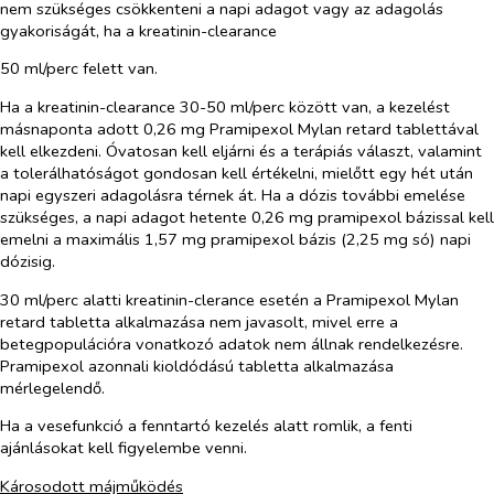
nem szükséges csökkenteni a napi adagot vagy az adagolás
gyakoriságát, ha a kreatinin-clearance
50 ml/perc felett van.
Ha a kreatinin-clearance 30-50 ml/perc között van, a kezelést
másnaponta adott 0,26 mg Pramipexol Mylan retard tablettával
kell elkezdeni. Óvatosan kell eljárni és a terápiás választ, valamint
a tolerálhatóságot gondosan kell értékelni, mielőtt egy hét után
napi egyszeri adagolásra térnek át. Ha a dózis további emelése
szükséges, a napi adagot hetente 0,26 mg pramipexol bázissal kell
emelni a maximális 1,57 mg pramipexol bázis (2,25 mg só) napi
dózisig.
30 ml/perc alatti kreatinin-clerance esetén a Pramipexol Mylan
retard tabletta alkalmazása nem javasolt, mivel erre a
betegpopulációra vonatkozó adatok nem állnak rendelkezésre.
Pramipexol azonnali kioldódású tabletta alkalmazása
mérlegelendő.
Ha a vesefunkció a fenntartó kezelés alatt romlik, a fenti
ajánlásokat kell figyelembe venni.
Károsodott májműködés