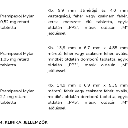
Kb. 9,9 mm átmérőjű és 4,0 mm
Pramipexol Mylan
vastagságú, fehér vagy csaknem fehér,
0,52 mg retard
:
kerek, metszett élű tabletta, egyik
tabletta
oldalán „PP2”, másik oldalán „M”
jelöléssel.
Kb. 13,9 mm x 6,7 mm x 4,85 mm
Pramipexol Mylan
méretű, fehér vagy csaknem fehér, ovális,
1,05 mg retard
:
mindkét oldalán domború tabletta, egyik
tabletta
oldalán „PP3”, másik oldalán „M”
jelöléssel.
Kb. 14,9 mm x 6,9 mm x 5,35 mm
Pramipexol Mylan
méretű, fehér vagy csaknem fehér, ovális,
2,1 mg retard
:
mindkét oldalán domború tabletta, egyik
tabletta
oldalán „PP5”, másik oldalán „M”
jelöléssel.
4. KLINIKAI JELLEMZŐK