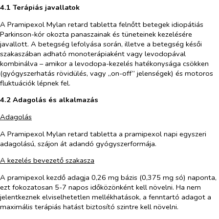
4.1 Terápiás javallatok
A Pramipexol Mylan retard tabletta felnőtt betegek idiopátiás
Parkinson-kór okozta panaszainak és tüneteinek kezelésére
javallott. A betegség lefolyása során, illetve a betegség késői
szakaszában adható monoterápiaként vagy levodopával
kombinálva – amikor a levodopa-kezelés hatékonysága csökken
(gyógyszerhatás rövidülés, vagy „on-off” jelenségek) és motoros
fluktuációk lépnek fel.
4.2 Adagolás és alkalmazás
Adagolás
A Pramipexol Mylan retard tabletta a pramipexol napi egyszeri
adagolású, szájon át adandó gyógyszerformája.
A kezelés bevezető szakasza
A pramipexol kezdő adagja 0,26 mg bázis (0,375 mg só) naponta,
ezt fokozatosan 5-7 napos időközönként kell növelni. Ha nem
jelentkeznek elviselhetetlen mellékhatások, a fenntartó adagot a
maximális terápiás hatást biztosító szintre kell növelni.