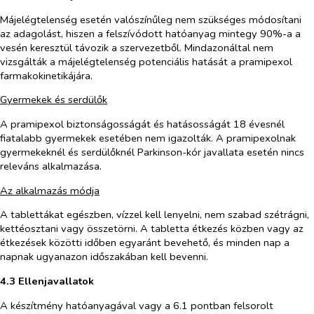
Májelégtelenség esetén valószínűleg nem szükséges módosítani
az adagolást, hiszen a felszívódott hatóanyag mintegy 90%-a a
vesén keresztül távozik a szervezetből. Mindazonáltal nem
vizsgálták a májelégtelenség potenciális hatását a pramipexol
farmakokinetikájára.
Gyermekek és serdülők
A pramipexol biztonságosságát és hatásosságát 18 évesnél
fiatalabb gyermekek esetében nem igazolták. A pramipexolnak
gyermekeknél és serdülőknél Parkinson-kór javallata esetén nincs
releváns alkalmazása.
Az alkalmazás módja
A tablettákat egészben, vízzel kell lenyelni, nem szabad szétrágni,
kettéosztani vagy összetörni. A tabletta étkezés közben vagy az
étkezések közötti időben egyaránt bevehető, és minden nap a
napnak ugyanazon időszakában kell bevenni.
4.3 Ellenjavallatok
A készítmény hatóanyagával vagy a 6.1 pontban felsorolt