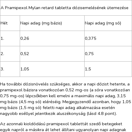
A Pramipexol Mylan retard tabletta dózisemelésének ütemezése
Hét
Napi adag (mg bázis)
Napi adag (mg só)
1.
0,26
0,375
2.
0,52
0,75
3.
1,05
1,5
Ha további dózisnövelés szükséges, akkor a napi dózist hetente, a
pramipexol bázisra vonatkozóan 0,52 mg-os (a sóra vonatkozóan
0,75 mg-os) lépcsőkben kell emelni a maximális napi adag, 3,15
mg bázis (4,5 mg só) eléréséig. Megjegyzendő azonban, hogy 1,05
mg bázis (1,5 mg só) feletti napi adag alkalmazása esetén
nagyobb eséllyel jelentkezik aluszékonyság (lásd 4.8 pont).
Az azonnali kioldódású pramipexol tablettát szedő betegeket
egyik napról a másikra át lehet állítani ugyanolyan napi adagnak