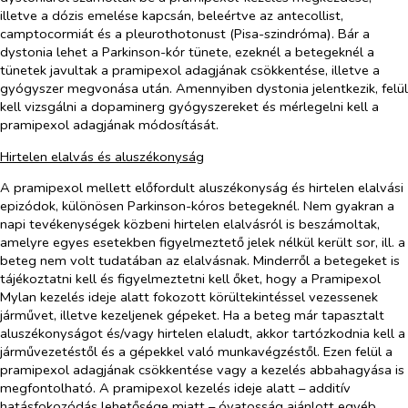
illetve a dózis emelése kapcsán, beleértve az antecollist,
camptocormiát és a pleurothotonust (Pisa-szindróma). Bár a
dystonia lehet a Parkinson-kór tünete, ezeknél a betegeknél a
tünetek javultak a pramipexol adagjának csökkentése, illetve a
gyógyszer megvonása után. Amennyiben dystonia jelentkezik, felül
kell vizsgálni a dopaminerg gyógyszereket és mérlegelni kell a
pramipexol adagjának módosítását.
Hirtelen elalvás és aluszékonyság
A pramipexol mellett előfordult aluszékonyság és hirtelen elalvási
epizódok, különösen Parkinson-kóros betegeknél. Nem gyakran a
napi tevékenységek közbeni hirtelen elalvásról is beszámoltak,
amelyre egyes esetekben figyelmeztető jelek nélkül került sor, ill. a
beteg nem volt tudatában az elalvásnak. Minderről a betegeket is
tájékoztatni kell és figyelmeztetni kell őket, hogy a Pramipexol
Mylan kezelés ideje alatt fokozott körültekintéssel vezessenek
járművet, illetve kezeljenek gépeket. Ha a beteg már tapasztalt
aluszékonyságot és/vagy hirtelen elaludt, akkor tartózkodnia kell a
járművezetéstől és a gépekkel való munkavégzéstől. Ezen felül a
pramipexol adagjának csökkentése vagy a kezelés abbahagyása is
megfontolható. A pramipexol kezelés ideje alatt – additív
hatásfokozódás lehetősége
miatt – óvatosság ajánlott egyéb