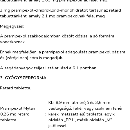
tablettánként, amely 1,05 mg pramipexolnak felel meg.
3 mg pramipexol-dihidroklorid-monohidrátot tartalmaz retard
tablettánként, amely 2,1 mg pramipexolnak felel meg.
Megjegyzés:
A pramipexol szakirodalomban közölt dózisai a só formára
vonatkoznak.
Ennek megfelelően, a pramipexol adagolását pramipexol bázisra
és (zárójelben) sóra is megadjuk.
A segédanyagok teljes listáját lásd a 6.1 pontban.
3. GYÓGYSZERFORMA
Retard tabletta.
Kb. 8,9 mm átmérőjű és 3,6 mm
Pramipexol Mylan
vastagságú, fehér vagy csaknem fehér,
0,26 mg retard
:
kerek, metszett élű tabletta, egyik
tabletta
oldalán „PP1”, másik oldalán „M”
jelöléssel.