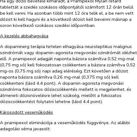
Ha egy dózis bevétele kimaradt, a Pramipexol Mylan retard
tablettát a szedés szokásos időpontjától számított 12 órán belül
be kell venni. Ha azonban több mint 12 óra telik el, a be nem vett
dózist ki kell hagyni és a következő dózist kell bevenni másnap a
soron következő szokásos szedési időpontban.
A kezelés abbahagyása
A dopaminerg terápia hirtelen elhagyása neuroleptikus malignus
szindrómát vagy dopamin-agonista megvonási szindrómát idézhet
elő. A pramipexol adagját naponta bázisra számítva 0,52 mg-mal
(0,75 mg só) kell fokozatosan csökkenteni a bázisra számítva 0,52
mg-os (0,75 mg só) napi adag eléréséig. Ezt követően a dózist
naponta bázisra számítva 0,26 mg-mal (0,375 mg só) kell
csökkenteni (lásd 4.4 pont). A dopamin-agonista megvonási
szindróma fokozatos dóziscsökkentés mellett is megjelenhet, és
átmeneti dózisnövelésre lehet szükség, mielőtt a fokozatos
dóziscsökkentést folytatni lehetne (lásd 4.4 pont).
Károsodott veseműködés
A pramipexol eliminációja a veseműködés függvénye. Az alábbi
adagolási séma javasolt: