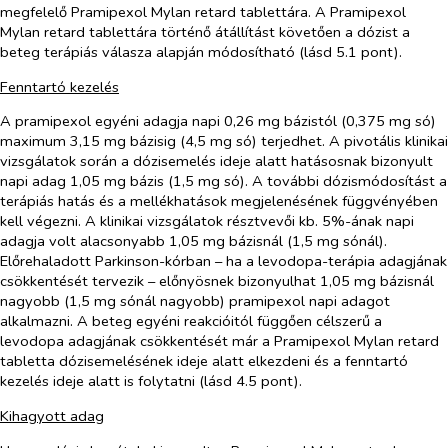
megfelelő Pramipexol Mylan retard tablettára. A Pramipexol
Mylan retard tablettára történő átállítást követően a dózist a
beteg terápiás válasza alapján módosítható (lásd 5.1 pont).
Fenntartó kezelés
A pramipexol egyéni adagja napi 0,26 mg bázistól (0,375 mg só)
maximum 3,15 mg bázisig (4,5 mg só) terjedhet. A pivotális klinikai
vizsgálatok során a dózisemelés ideje alatt hatásosnak bizonyult
napi adag 1,05 mg bázis (1,5 mg só). A további dózismódosítást a
terápiás hatás és a mellékhatások megjelenésének függvényében
kell végezni. A klinikai vizsgálatok résztvevői kb. 5%-ának napi
adagja volt alacsonyabb 1,05 mg bázisnál (1,5 mg sónál).
Előrehaladott Parkinson-kórban – ha a levodopa-terápia adagjának
csökkentését tervezik – előnyösnek bizonyulhat 1,05 mg bázisnál
nagyobb (1,5 mg sónál nagyobb) pramipexol napi adagot
alkalmazni. A beteg egyéni reakcióitól függően célszerű a
levodopa adagjának csökkentését már a Pramipexol Mylan retard
tabletta dózisemelésének ideje alatt elkezdeni és a fenntartó
kezelés ideje alatt is folytatni (lásd 4.5 pont).
Kihagyott adag