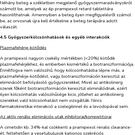
Néhány beteg a székletben megjelenő gyógyszermaradványokról
számolt be, amelyek az ép pramipexol retard tablettára
hasonlíthatnak. Amennyiben a beteg ilyen megfigyelésről számol
be, az orvosnak újra kell értékelnie a beteg terápiára adott
válaszát.
4.5 Gyógyszerkölcsönhatások és egyéb interakciók
Plazmafehérje-kötődés
A pramipexol nagyon csekély mértékben (<20%) kötődik
plazmafehérjékhez, és emberben kismértékű a biotranszformációja.
Ennélfogva nem valószínű, hogy kölcsönhatásba lépne más, a
plazmafehérje-kötődést, vagy biotranszformáción keresztül az
eliminációt befolyásoló gyógyszerekkel. Mivel az antikolinerg
szerek főként biotranszformáción keresztül eliminálódnak, ezért
ilyen kölcsönhatás valószínűsége kicsi, jóllehet az antikolinerg
szerekkel való kölcsönhatást nem vizsgálták. Nincs
farmakokinetikai interakció a szelegilinnel és a levodopával sem.
Az aktív renális eliminációs utak inhibitorai/kompetitorai
A cimetidin kb. 34%-kal csökkenti a pramipexol renalis clearance-
ét, feltehetően a vesetubulusok kationos szekréciós