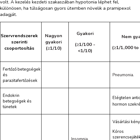
volt. A kezelés kezdeti szakaszában hypotonia léphet fel,
különösen, ha túlságosan gyors ütemben növelik a pramipexol
adagját.
Gyakori
Szervrendszerek
Nagyon
Nem gya
szerinti
gyakori
(≥1/100 -
(≥1/1,000 to
csoportosítás
(≥1/10)
<1/10)
Fertőző betegségek
és
Pneumonia.
parazitafertőzések
Endokrin
Elégtelen anti
betegségek és
hormon szekré
tünetek
Vásárlási kén
Kóros
szerencsejáté
Insomnia.