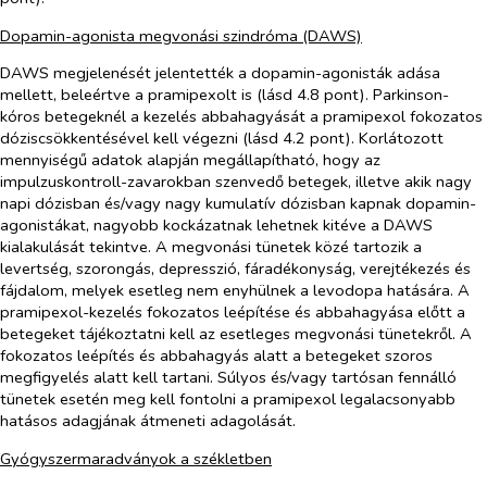
Dopamin-agonista megvonási szindróma (DAWS)
DAWS megjelenését jelentették a dopamin-agonisták adása
mellett, beleértve a pramipexolt is (lásd 4.8 pont). Parkinson-
kóros betegeknél a kezelés abbahagyását a pramipexol fokozatos
dóziscsökkentésével kell végezni (lásd 4.2 pont). Korlátozott
mennyiségű adatok alapján megállapítható, hogy az
impulzuskontroll-zavarokban szenvedő betegek, illetve akik nagy
napi dózisban és/vagy nagy kumulatív dózisban kapnak dopamin-
agonistákat, nagyobb kockázatnak lehetnek kitéve a DAWS
kialakulását tekintve. A megvonási tünetek közé tartozik a
levertség, szorongás, depresszió, fáradékonyság, verejtékezés és
fájdalom, melyek esetleg nem enyhülnek a levodopa hatására. A
pramipexol-kezelés fokozatos leépítése és abbahagyása előtt a
betegeket tájékoztatni kell az esetleges megvonási tünetekről. A
fokozatos leépítés és abbahagyás alatt a betegeket szoros
megfigyelés alatt kell tartani. Súlyos és/vagy tartósan fennálló
tünetek esetén meg kell fontolni a pramipexol legalacsonyabb
hatásos adagjának átmeneti adagolását.
Gyógyszermaradványok a székletben