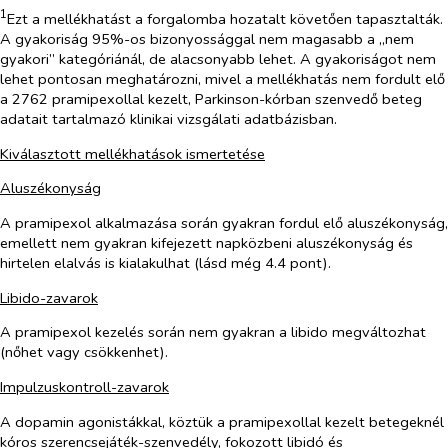
1
Ezt a mellékhatást a forgalomba hozatalt követően tapasztalták.
A gyakoriság 95%-os bizonyossággal nem magasabb a „nem
gyakori” kategóriánál, de alacsonyabb lehet. A gyakoriságot nem
lehet pontosan meghatározni, mivel a mellékhatás nem fordult elő
a 2762 pramipexollal kezelt, Parkinson-kórban szenvedő beteg
adatait tartalmazó klinikai vizsgálati adatbázisban.
Kiválasztott mellékhatások ismertetése
Aluszékonyság
A pramipexol alkalmazása során gyakran fordul elő aluszékonyság,
emellett nem gyakran kifejezett napközbeni aluszékonyság és
hirtelen elalvás is kialakulhat (lásd még 4.4 pont).
Libido-zavarok
A pramipexol kezelés során nem gyakran a libido megváltozhat
(nőhet vagy csökkenhet).
Impulzuskontroll-zavarok
A dopamin agonistákkal, köztük a pramipexollal kezelt betegeknél
kóros szerencsejáték-szenvedély, fokozott libidó és