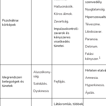
szenvedély
.
Hallucinációk.
Nyugtalanság.
Kóros álmok.
Hiperszexualt
Pszichiátriai
Zavartság.
Téveszme.
kórképek
Impulzuskontroll-
Libidozavar.
zavarok és
kényszeres
Paranoia.
viselkedés
tünetei
.
Delirium.
Falási
1
kényszer.
Hirtelen elalv
Aluszékony-
ság.
Idegrendszeri
Amnesia.
betegségek és
Fejfájás.
Szédülés.
Hyperkinesis.
tünetek
Dyskinesis
Ájulás.
Látásromlás, többek