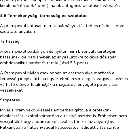
kerülendő (lásd 4.4 pont), ha pl. antagonista hatások várhatók.
4.6 Termékenység, terhesség és szoptatás
A pramipexol hatásait nem tanulmányozták terhes nőkön, illetve
szoptató anyákon.
Terhesség
A pramipexol patkányon és nyúlon nem bizonyult teratogén
hatásúnak, de patkányban az anyaállatokra toxikus dózisban
embriotoxikus hatást fejtett ki (lásd 5.3 pont).
A Pramipexol Mylan csak abban az esetben alkalmazható a
terhesség ideje alatt, ha egyértelműen szükséges, vagyis a kezelés
várható előnyei felülmúlják a magzatot fenyegető potenciális
veszélyeket.
Szoptatás
Mivel a pramipexol-kezelés emberben gátolja a prolaktin-
elválasztást, ezáltal várhatóan a tejelválasztást is. Emberben nem
vizsgálták, hogy a pramipexol kiválasztódik-e az anyatejbe.
Patkányban a hatóanyaggal kapcsolatos radioaktivitás szintje