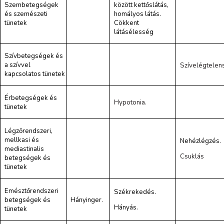
Szembetegségek
között kettőslátás,
és szemészeti
homályos látás.
tünetek
Cökkent
látásélesség
Szívbetegségek és
a szívvel
Szívelégtelen
kapcsolatos tünetek
Érbetegségek és
Hypotonia.
tünetek
Légzőrendszeri,
mellkasi és
Nehézlégzés
.
mediastinalis
Csuklás
betegségek és
tünetek
Emésztőrendszeri
Székrekedés.
betegségek és
Hányinger
.
Hányás.
tünetek