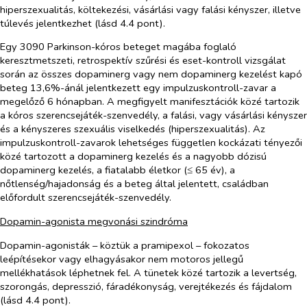
hiperszexualitás, költekezési, vásárlási vagy falási kényszer, illetve
túlevés jelentkezhet (lásd 4.4 pont).
Egy 3090 Parkinson-kóros beteget magába foglaló
keresztmetszeti, retrospektív szűrési és eset-kontroll vizsgálat
során az összes dopaminerg vagy nem dopaminerg kezelést kapó
beteg 13,6%-ánál jelentkezett egy impulzuskontroll-zavar a
megelőző 6 hónapban. A megfigyelt manifesztációk közé tartozik
a kóros szerencsejáték-szenvedély, a falási, vagy vásárlási kényszer
és a kényszeres szexuális viselkedés (hiperszexualitás). Az
impulzuskontroll-zavarok lehetséges független kockázati tényezői
közé tartozott a dopaminerg kezelés és a nagyobb dózisú
dopaminerg kezelés, a fiatalabb életkor (≤ 65 év), a
nőtlenség/hajadonság és a beteg által jelentett, családban
előfordult szerencsejáték-szenvedély.
Dopamin-agonista megvonási szindróma
Dopamin-agonisták – köztük a pramipexol – fokozatos
leépítésekor vagy elhagyásakor nem motoros jellegű
mellékhatások léphetnek fel. A tünetek közé tartozik a levertség,
szorongás, depresszió, fáradékonyság, verejtékezés és fájdalom
(lásd 4.4 pont).