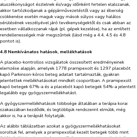
aluszékonyságot észlelnek és/vagy időnként hirtelen elalszanak,
akkor tartózkodjanak a gépjárművezetéstől vagy az éberség
csökkenése esetén maguk vagy mások súlyos vagy halálos
sérülésének veszélyével járó tevékenységektől és csak abban az
esetben vállalkozzanak rájuk (pl. gépek kezelése), ha az említett
rendellenességek már megszűntek (lásd még a 4.4, 4.5 és 4.8
pontot is).
4.8 Nemkívánatos hatások, mellékhatások
A placebo-kontrollos vizsgálatok összesített eredményeinek
elemzése alapján, amelyek 1778 pramipexolt és 1297 placebót
kapó Parkinson-kóros beteg adatait tartalmazták, gyakran
jelentettek mellékhatásokat mindkét csoportban. A pramipexolt
kapó betegek 67%-a és a placebót kapó betegek 54%-a jelentett
legalább egy gyógyszermellékhatást.
A gyógyszermellékhatások többsége általában a terápia korai
szakaszában kezdődik, és legtöbbjük rendszerint elmúlik, még
akkor is, ha a terápiát folytatják.
Az alábbi táblázatban azokat a gyógyszermellékhatásokat
soroltuk fel, amelyek a pramipexollal kezelt betegek több mint