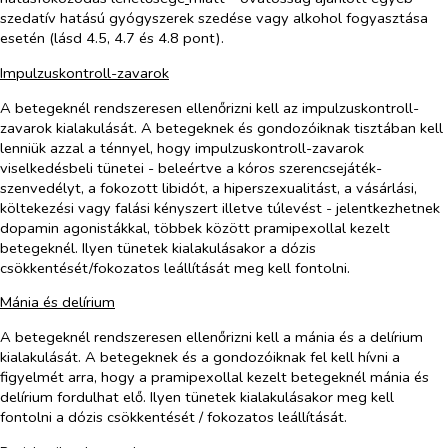
szedatív hatású gyógyszerek szedése vagy alkohol fogyasztása
esetén (lásd 4.5, 4.7 és 4.8 pont).
Impulzuskontroll-zavarok
A betegeknél rendszeresen ellenőrizni kell az impulzuskontroll-
zavarok kialakulását. A betegeknek és gondozóiknak tisztában kell
lenniük azzal a ténnyel, hogy impulzuskontroll-zavarok
viselkedésbeli tünetei - beleértve a kóros szerencsejáték-
szenvedélyt, a fokozott libidót, a hiperszexualitást, a vásárlási,
költekezési vagy falási kényszert illetve túlevést - jelentkezhetnek
dopamin agonistákkal, többek között pramipexollal kezelt
betegeknél. Ilyen tünetek kialakulásakor a dózis
csökkentését/fokozatos leállítását meg kell fontolni.
Mánia és delírium
A betegeknél rendszeresen ellenőrizni kell a mánia és a delírium
kialakulását. A betegeknek és a gondozóiknak fel kell hívni a
figyelmét arra, hogy a pramipexollal kezelt betegeknél mánia és
delírium fordulhat elő. Ilyen tünetek kialakulásakor meg kell
fontolni a dózis csökkentését / fokozatos leállítását.