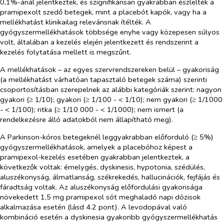
0,1%-ánál jelentkeztek, és szignifikánsan gyakrabban észlelték a
pramipexolt szedő betegek, mint a placebót kapók, vagy ha a
mellékhatást klinikailag relevánsnak ítélték. A
gyógyszermellékhatások többsége enyhe vagy közepesen súlyos
volt, általában a kezelés elején jelentkezett és rendszerint a
kezelés folytatása mellett is megszűnt.
A mellékhatások – az egyes szervrendszereken belül – gyakoriság
(a mellékhatást várhatóan tapasztaló betegek száma) szerinti
csoportosításban szerepelnek az alábbi kategóriák szerint: nagyon
gyakori (≥ 1/10); gyakori (≥ 1/100 - < 1/10); nem gyakori (≥ 1/1000
- < 1/100); ritka (≥ 1/10 000 - < 1/1000); nem ismert (a
rendelkezésre álló adatokból nem állapítható meg).
A Parkinson-kóros betegeknél leggyakrabban előforduló (≥ 5%)
gyógyszermellékhatások, amelyek a placebóhoz képest a
pramipexol-kezelés esetében gyakrabban jelentkeztek, a
következők voltak: émelygés, dyskinesis, hypotonia, szédülés,
aluszékonyság, álmatlanság, székrekedés, hallucinációk, fejfájás és
fáradtság voltak. Az aluszékonyság előfordulási gyakorisága
növekedett 1,5 mg pramipexol sót meghaladó napi dózisok
alkalmazása esetén (lásd 4.2 pont). A levodopával való
kombináció esetén a dyskinesia gyakoribb gyógyszermellékhatás