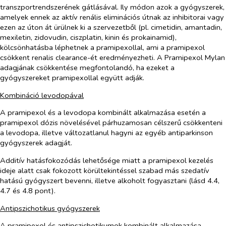
transzportrendszerének gátlásával. Ily módon azok a gyógyszerek,
amelyek ennek az aktív renális eliminációs útnak az inhibitorai vagy
ezen az úton át ürülnek ki a szervezetből (pl. cimetidin, amantadin,
mexiletin, zidovudin, ciszplatin, kinin és prokainamid),
kölcsönhatásba léphetnek a pramipexollal, ami a pramipexol
csökkent renalis clearance-ét eredményezheti. A Pramipexol Mylan
adagjának csökkentése megfontolandó, ha ezeket a
gyógyszereket pramipexollal együtt adják.
Kombináció levodopával
A pramipexol és a levodopa kombinált alkalmazása esetén a
pramipexol dózis növelésével párhuzamosan célszerű csökkenteni
a levodopa, illetve változatlanul hagyni az egyéb antiparkinson
gyógyszerek adagját.
Additív hatásfokozódás lehetősége miatt a pramipexol kezelés
ideje alatt csak fokozott körültekintéssel szabad más szedatív
hatású gyógyszert bevenni, illetve alkoholt fogyasztani (lásd 4.4,
4.7 és 4.8 pont).
Antipszichotikus gyógyszerek
A pramipexol és antipszichotikumok kombinált alkalmazása