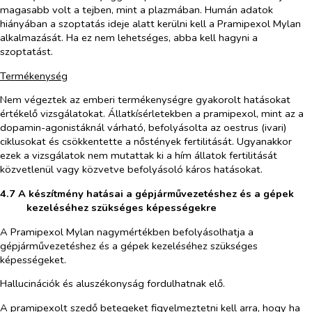
magasabb volt a tejben, mint a plazmában. Humán adatok
hiányában a szoptatás ideje alatt kerülni kell a Pramipexol Mylan
alkalmazását. Ha ez nem lehetséges, abba kell hagyni a
szoptatást.
Termékenység
Nem végeztek az emberi termékenységre gyakorolt hatásokat
értékelő vizsgálatokat. Állatkísérletekben a pramipexol, mint az a
dopamin-agonistáknál várható, befolyásolta az oestrus (ivari)
ciklusokat és csökkentette a nőstények fertilitását. Ugyanakkor
ezek a vizsgálatok nem mutattak ki a hím állatok fertilitását
közvetlenül vagy közvetve befolyásoló káros hatásokat.
4.7 A készítmény hatásai a gépjárművezetéshez és a gépek
kezeléséhez szükséges képességekre
A Pramipexol Mylan nagymértékben befolyásolhatja a
gépjárművezetéshez és a gépek kezeléséhez szükséges
képességeket.
Hallucinációk és aluszékonyság fordulhatnak elő.
A pramipexolt szedő betegeket figyelmeztetni kell arra, hogy ha