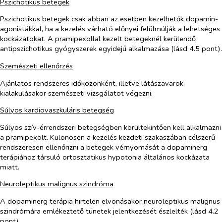
Pszichotikus betegek
Pszichotikus betegek csak abban az esetben kezelhetők dopamin-
agonistákkal, ha a kezelés várható előnyei felülmúlják a lehetséges
kockázatokat. A pramipexollal kezelt betegeknél kerülendő
antipszichotikus gyógyszerek egyidejű alkalmazása (lásd 4.5 pont).
Szemészeti ellenőrzés
Ajánlatos rendszeres időközönként, illetve látászavarok
kialakulásakor szemészeti vizsgálatot végezni.
Súlyos kardiovaszkuláris betegség
Súlyos szív-érrendszeri betegségben körültekintően kell alkalmazni
a pramipexolt. Különösen a kezelés kezdeti szakaszában célszerű
rendszeresen ellenőrizni a betegek vérnyomását a dopaminerg
terápiához társuló ortosztatikus hypotonia általános kockázata
miatt.
Neuroleptikus malignus szindróma
A dopaminerg terápia hirtelen elvonásakor neuroleptikus malignus
szindrómára emlékeztető tünetek jelentkezését észlelték (lásd 4.2
pont).