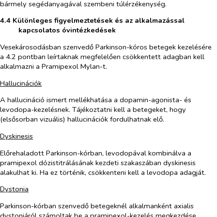
bármely segédanyagával szembeni túlérzékenység.
4.4 Különleges figyelmeztetések és az alkalmazással
kapcsolatos óvintézkedések
Vesekárosodásban szenvedő Parkinson-kóros betegek kezelésére
a 4.2 pontban leírtaknak megfelelően csökkentett adagban kell
alkalmazni a Pramipexol Mylan-t.
Hallucinációk
A hallucináció ismert mellékhatása a dopamin-agonista- és
levodopa-kezelésnek. Tájékoztatni kell a betegeket, hogy
(elsősorban vizuális) hallucinációk fordulhatnak elő.
Dyskinesis
Előrehaladott Parkinson-kórban, levodopával kombinálva a
pramipexol dózistitrálásának kezdeti szakaszában dyskinesis
alakulhat ki. Ha ez történik, csökkenteni kell a levodopa adagját.
Dystonia
Parkinson-kórban szenvedő betegeknél alkalmanként axialis
dystoniáról számoltak be a pramipexol-kezelés megkezdése,