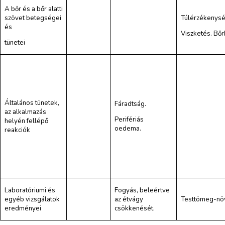
A bőr és a bőr alatti
szövet betegségei
Túlérzékenysé
és
Viszketés. Bőr
tünetei
Általános tünetek,
Fáradtság.
az alkalmazás
Perifériás
helyén fellépő
oedema.
reakciók
Laboratóriumi és
Fogyás, beleértve
egyéb vizsgálatok
az étvágy
Testtömeg-nö
eredményei
csökkenését.