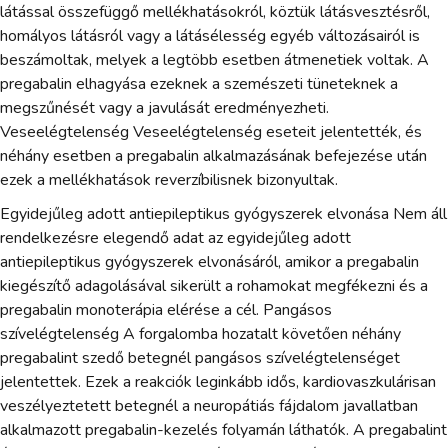
látással összefüggő mellékhatásokról, köztük látásvesztésről,
homályos látásról vagy a látásélesség egyéb változásairól is
beszámoltak, melyek a legtöbb esetben átmenetiek voltak. A
pregabalin elhagyása ezeknek a szemészeti tüneteknek a
megszűnését vagy a javulását eredményezheti.
Veseelégtelenség Veseelégtelenség eseteit jelentették, és
néhány esetben a pregabalin alkalmazásának befejezése után
ezek a mellékhatások reverzíbilisnek bizonyultak.
Egyidejűleg adott antiepileptikus gyógyszerek elvonása Nem áll
rendelkezésre elegendő adat az egyidejűleg adott
antiepileptikus gyógyszerek elvonásáról, amikor a pregabalin
kiegészítő adagolásával sikerült a rohamokat megfékezni és a
pregabalin monoterápia elérése a cél. Pangásos
szívelégtelenség A forgalomba hozatalt követően néhány
pregabalint szedő betegnél pangásos szívelégtelenséget
jelentettek. Ezek a reakciók leginkább idős, kardiovaszkulárisan
veszélyeztetett betegnél a neuropátiás fájdalom javallatban
alkalmazott pregabalin-kezelés folyamán láthatók. A pregabalint