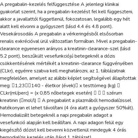
A pregabalin-kezelés felfüggesztése A jelenlegi klinikai
gyakorlat szerint, ha a pregabalin-kezelést fel kell függeszteni,
akkor a javallattól függetlenül, fokozatosan, legalább egy hét
alatt kell elvonni a gyógyszert (lásd 4.4 és 4.8 pont).
Vesekárosodás A pregabalin a vérkeringésből elsősorban
renalis exkrécióval ürül változatlan formában. Mivel a pregabalin-
clearance egyenesen arányos a kreatinin-clearance-szel (lásd
5.2 pont), beszűkült vesefunkciójú betegeknél a dózis
csökkentésének mértékét a kreatinin-clearance függvényében
(CLkr), egyénre szabva kell meghatározni, az 1. táblázatnak
megfelelően, amelyet az alábbi képlet segítségével állapítottak
meg: 1,23140 - életkor (évek) x testtömeg (kg) 
CLkr(ml/perc) = (x 0,85 nőbetegek esetén)    szérum
kreatinin (mol/l)  A pregabalint a plazmából hemodialízissel
hatékonyan el lehet távolítani (4 óra alatt a gyógyszer 50%át).
Hemodializált betegeknél a napi pregabalin adagot a
vesefunkció alapján kell beállítani. A napi adagon felül egy
kiegészítő dózist kell bevenni közvetlenül mindegyik 4 órás
hemodialízis kezelés után (lásd 1. táblázat).