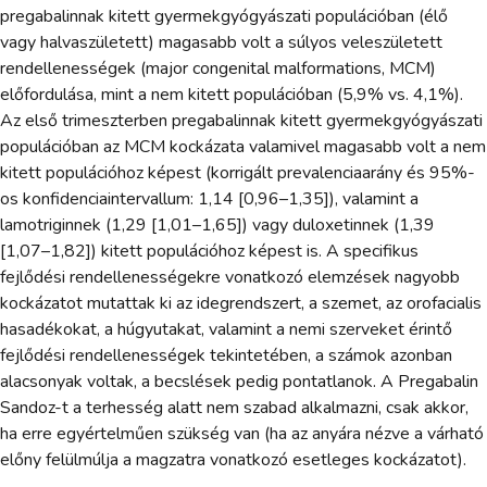
pregabalinnak kitett gyermekgyógyászati populációban (élő
vagy halvaszületett) magasabb volt a súlyos veleszületett
rendellenességek (major congenital malformations, MCM)
előfordulása, mint a nem kitett populációban (5,9% vs. 4,1%).
Az első trimeszterben pregabalinnak kitett gyermekgyógyászati
populációban az MCM kockázata valamivel magasabb volt a nem
kitett populációhoz képest (korrigált prevalenciaarány és 95%-
os konfidenciaintervallum: 1,14 [0,96–1,35]), valamint a
lamotriginnek (1,29 [1,01–1,65]) vagy duloxetinnek (1,39
[1,07–1,82]) kitett populációhoz képest is. A specifikus
fejlődési rendellenességekre vonatkozó elemzések nagyobb
kockázatot mutattak ki az idegrendszert, a szemet, az orofacialis
hasadékokat, a húgyutakat, valamint a nemi szerveket érintő
fejlődési rendellenességek tekintetében, a számok azonban
alacsonyak voltak, a becslések pedig pontatlanok. A Pregabalin
Sandoz-t a terhesség alatt nem szabad alkalmazni, csak akkor,
ha erre egyértelműen szükség van (ha az anyára nézve a várható
előny felülmúlja a magzatra vonatkozó esetleges kockázatot).