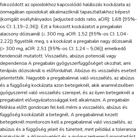
fokozódott az opioidokhoz kapcsolódó halálozás kockázata az
önmagában opioidokat alkalmazóknál tapasztaltakhoz képest
(korrigált esélyhányados [adjusted odds ratio, aOR]: 1,68 [95%-
os CI: 1,19–2,36]). Ezt a fokozott kockázatot a pregabalin
alacsony dózisainál (≤ 300 mg, aOR: 1,52 [95%-os CI: 1,04-
2,22]) figyelték meg, s a kockázat a pregabalin nagy dózisainál
(> 300 mg, aOR: 2,51 [95%-os CI: 1,24 – 5,06]) emelkedő
tendenciát mutatott. Visszaélés, abúzus potenciál vagy
dependencia A pregabalin gyógyszerfüggőséget okozhat, ami
terápiás dózisoknál is előfordulhat. Abúzus és visszaélés eseteit
jelentették. Nagyobb a pregabalinnal való visszaélés, az abúzus
és a függőség kockázata azon betegeknél, akik anamnézisében
gyógyszerrel való visszaélés szerepel, és az ilyen betegeknél a
pregabalint elővigyázatossággal kell alkalmazni. A pregabalin
felírása előtt gondosan fel kell mérni a visszaélés, abúzus és
függőség kockázatát a betegnél. A pregabalinnal kezelt
betegeknél monitorozni kell a pregabalinnal való visszaélés, az
abúzus és a függőség jeleit és tüneteit, mint például a tolerancia
kialakulását, a dózisnövelést és a gyógyszerkereső magatartást.