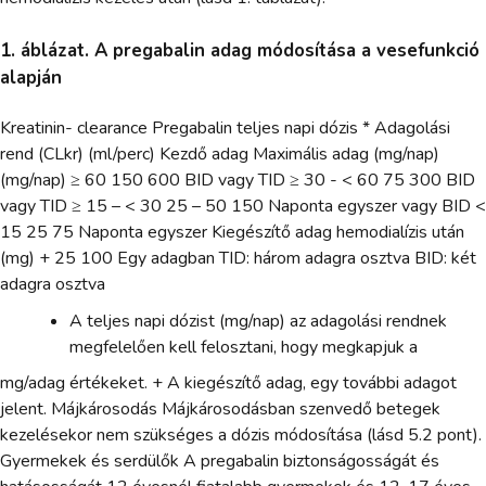
1. áblázat. A pregabalin adag módosítása a vesefunkció
alapján
Kreatinin- clearance Pregabalin teljes napi dózis * Adagolási
rend (CLkr) (ml/perc) Kezdő adag Maximális adag (mg/nap)
(mg/nap) ≥ 60 150 600 BID vagy TID ≥ 30 - < 60 75 300 BID
vagy TID ≥ 15 – < 30 25 – 50 150 Naponta egyszer vagy BID <
15 25 75 Naponta egyszer Kiegészítő adag hemodialízis után
(mg) + 25 100 Egy adagban TID: három adagra osztva BID: két
adagra osztva
A teljes napi dózist (mg/nap) az adagolási rendnek
megfelelően kell felosztani, hogy megkapjuk a
mg/adag értékeket. + A kiegészítő adag, egy további adagot
jelent. Májkárosodás Májkárosodásban szenvedő betegek
kezelésekor nem szükséges a dózis módosítása (lásd 5.2 pont).
Gyermekek és serdülők A pregabalin biztonságosságát és