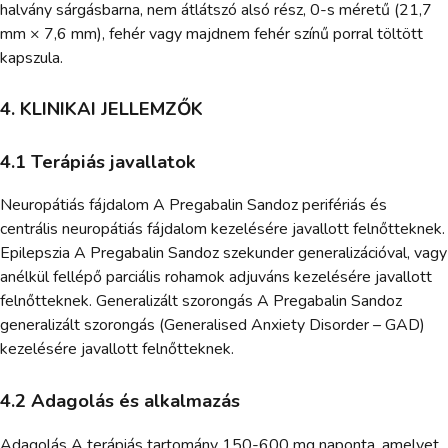
halvány sárgásbarna, nem átlátszó alsó rész, 0-s méretű (21,7
mm × 7,6 mm), fehér vagy majdnem fehér színű porral töltött
kapszula.
4. KLINIKAI JELLEMZŐK
4.1 Terápiás javallatok
Neuropátiás fájdalom A Pregabalin Sandoz perifériás és
centrális neuropátiás fájdalom kezelésére javallott felnőtteknek.
Epilepszia A Pregabalin Sandoz szekunder generalizációval, vagy
anélkül fellépő parciális rohamok adjuváns kezelésére javallott
felnőtteknek. Generalizált szorongás A Pregabalin Sandoz
generalizált szorongás (Generalised Anxiety Disorder – GAD)
kezelésére javallott felnőtteknek.
4.2 Adagolás és alkalmazás
Adagolás A terápiás tartomány 150-600 mg naponta, amelyet