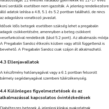
hatásosságát 12 évesnél fiatalabb gyermekek és 12-17 éves
korú serdülők esetében nem igazolták. A jelenleg rendelkezésre
álló adatok leírása a 4.8, 5.1 és 5.2 pontban található, de nincs
az adagolásra vonatkozó javaslat.
Idősek Idős betegek esetében szükség lehet a pregabalin
adagok csökkentésére, amennyiben a beteg csökkent
vesefunkcióval rendelkezik (lásd 5.2 pont). Az alkalmazás módja
A Pregabalin Sandoz étkezés közben vagy attól függetlenül is
bevehető. A Pregabalin Sandoz csak szájon át alkalmazható.
4.3 Ellenjavallatok
A készítmény hatóanyagával vagy a 6.1 pontban felsorolt
bármely segédanyagával szembeni túlérzékenység.
4.4 Különleges figyelmeztetések és az
alkalmazással kapcsolatos óvintézkedések
Diabéteszes betegek A jelenlegi klinikai gyakorlatnak