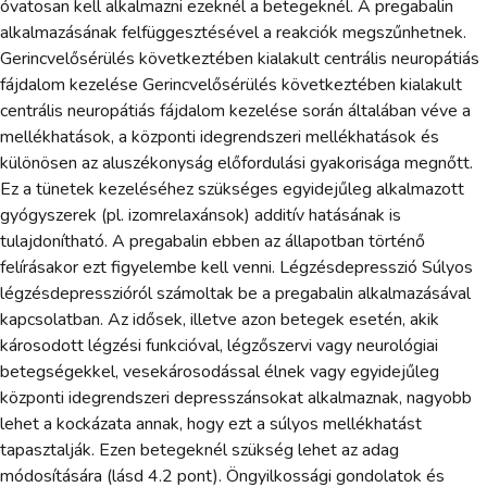
óvatosan kell alkalmazni ezeknél a betegeknél. A pregabalin
alkalmazásának felfüggesztésével a reakciók megszűnhetnek.
Gerincvelősérülés következtében kialakult centrális neuropátiás
fájdalom kezelése Gerincvelősérülés következtében kialakult
centrális neuropátiás fájdalom kezelése során általában véve a
mellékhatások, a központi idegrendszeri mellékhatások és
különösen az aluszékonyság előfordulási gyakorisága megnőtt.
Ez a tünetek kezeléséhez szükséges egyidejűleg alkalmazott
gyógyszerek (pl. izomrelaxánsok) additív hatásának is
tulajdonítható. A pregabalin ebben az állapotban történő
felírásakor ezt figyelembe kell venni. Légzésdepresszió Súlyos
légzésdepresszióról számoltak be a pregabalin alkalmazásával
kapcsolatban. Az idősek, illetve azon betegek esetén, akik
károsodott légzési funkcióval, légzőszervi vagy neurológiai
betegségekkel, vesekárosodással élnek vagy egyidejűleg
központi idegrendszeri depresszánsokat alkalmaznak, nagyobb
lehet a kockázata annak, hogy ezt a súlyos mellékhatást
tapasztalják. Ezen betegeknél szükség lehet az adag
módosítására (lásd 4.2 pont). Öngyilkossági gondolatok és