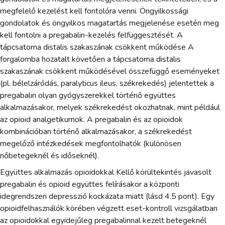
megfelelő kezelést kell fontolóra venni. Öngyilkossági
gondolatok és öngyilkos magatartás megjelenése esetén meg
kell fontolni a pregabalin-kezelés felfüggesztését. A
tápcsatorna distalis szakaszának csökkent működése A
forgalomba hozatalt követően a tápcsatorna distalis
szakaszának csökkent működésével összefüggő eseményeket
(pl. bélelzáródás, paralyticus ileus, székrekedés) jelentettek a
pregabalin olyan gyógyszerekkel történő együttes
alkalmazásakor, melyek székrekedést okozhatnak, mint például
az opioid analgetikumok. A pregabalin és az opioidok
kombinációban történő alkalmazásakor, a székrekedést
megelőző intézkedések megfontolhatók (különösen
nőbetegeknél és időseknél).
Együttes alkalmazás opioidokkal Kellő körültekintés javasolt
pregabalin és opioid együttes felírásakor a központi
idegrendszeri depresszió kockázata miatt (lásd 4.5 pont). Egy
opioidfelhasználók körében végzett eset-kontroll vizsgálatban
az opioidokkal egyidejűleg pregabalinnal kezelt betegeknél