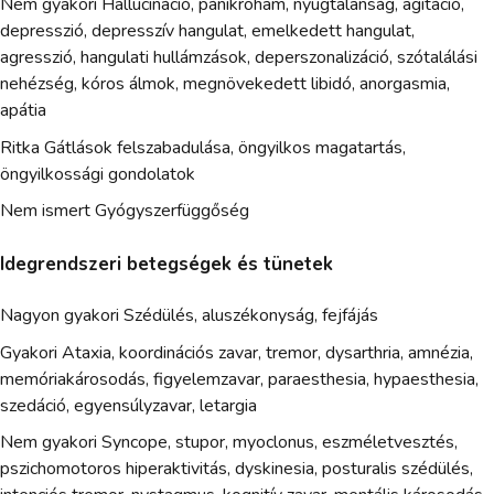
Nem gyakori Hallucináció, pánikroham, nyugtalanság, agitáció,
depresszió, depresszív hangulat, emelkedett hangulat,
agresszió, hangulati hullámzások, deperszonalizáció, szótalálási
nehézség, kóros álmok, megnövekedett libidó, anorgasmia,
apátia
Ritka Gátlások felszabadulása, öngyilkos magatartás,
öngyilkossági gondolatok
Nem ismert Gyógyszerfüggőség
Idegrendszeri betegségek és tünetek
Nagyon gyakori Szédülés, aluszékonyság, fejfájás
Gyakori Ataxia, koordinációs zavar, tremor, dysarthria, amnézia,
memóriakárosodás, figyelemzavar, paraesthesia, hypaesthesia,
szedáció, egyensúlyzavar, letargia
Nem gyakori Syncope, stupor, myoclonus, eszméletvesztés,
pszichomotoros hiperaktivitás, dyskinesia, posturalis szédülés,