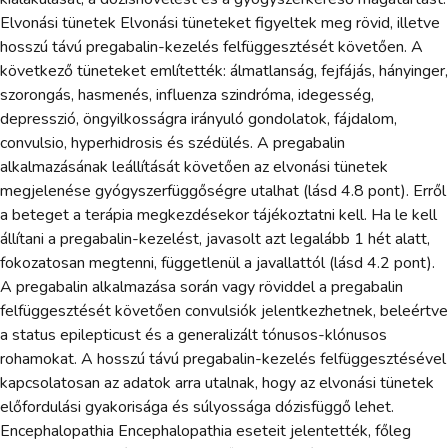
Elvonási tünetek Elvonási tüneteket figyeltek meg rövid, illetve
hosszú távú pregabalin-kezelés felfüggesztését követően. A
következő tüneteket említették: álmatlanság, fejfájás, hányinger,
szorongás, hasmenés, influenza szindróma, idegesség,
depresszió, öngyilkosságra irányuló gondolatok, fájdalom,
convulsio, hyperhidrosis és szédülés. A pregabalin
alkalmazásának leállítását követően az elvonási tünetek
megjelenése gyógyszerfüggőségre utalhat (lásd 4.8 pont). Erről
a beteget a terápia megkezdésekor tájékoztatni kell. Ha le kell
állítani a pregabalin-kezelést, javasolt azt legalább 1 hét alatt,
fokozatosan megtenni, függetlenül a javallattól (lásd 4.2 pont).
A pregabalin alkalmazása során vagy röviddel a pregabalin
felfüggesztését követően convulsiók jelentkezhetnek, beleértve
a status epilepticust és a generalizált tónusos-klónusos
rohamokat. A hosszú távú pregabalin-kezelés felfüggesztésével
kapcsolatosan az adatok arra utalnak, hogy az elvonási tünetek
előfordulási gyakorisága és súlyossága dózisfüggő lehet.
Encephalopathia Encephalopathia eseteit jelentették, főleg