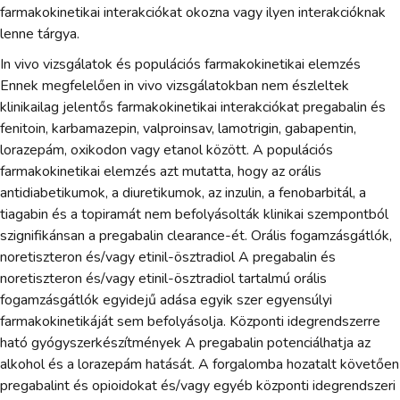
farmakokinetikai interakciókat okozna vagy ilyen interakcióknak
lenne tárgya.
In vivo vizsgálatok és populációs farmakokinetikai elemzés
Ennek megfelelően in vivo vizsgálatokban nem észleltek
klinikailag jelentős farmakokinetikai interakciókat pregabalin és
fenitoin, karbamazepin, valproinsav, lamotrigin, gabapentin,
lorazepám, oxikodon vagy etanol között. A populációs
farmakokinetikai elemzés azt mutatta, hogy az orális
antidiabetikumok, a diuretikumok, az inzulin, a fenobarbitál, a
tiagabin és a topiramát nem befolyásolták klinikai szempontból
szignifikánsan a pregabalin clearance-ét. Orális fogamzásgátlók,
noretiszteron és/vagy etinil-ösztradiol A pregabalin és
noretiszteron és/vagy etinil-ösztradiol tartalmú orális
fogamzásgátlók egyidejű adása egyik szer egyensúlyi
farmakokinetikáját sem befolyásolja. Központi idegrendszerre
ható gyógyszerkészítmények A pregabalin potenciálhatja az
alkohol és a lorazepám hatását. A forgalomba hozatalt követően
pregabalint és opioidokat és/vagy egyéb központi idegrendszeri