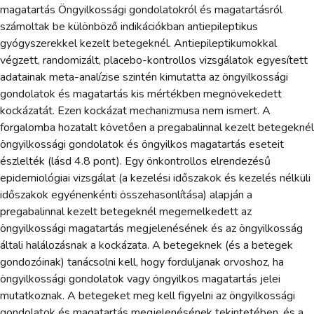
magatartás Öngyilkossági gondolatokról és magatartásról
számoltak be különböző indikációkban antiepileptikus
gyógyszerekkel kezelt betegeknél. Antiepileptikumokkal
végzett, randomizált, placebo-kontrollos vizsgálatok egyesített
adatainak meta-analízise szintén kimutatta az öngyilkossági
gondolatok és magatartás kis mértékben megnövekedett
kockázatát. Ezen kockázat mechanizmusa nem ismert. A
forgalomba hozatalt követően a pregabalinnal kezelt betegeknél
öngyilkossági gondolatok és öngyilkos magatartás eseteit
észlelték (lásd 4.8 pont). Egy önkontrollos elrendezésű
epidemiológiai vizsgálat (a kezelési időszakok és kezelés nélküli
időszakok egyénenkénti összehasonlítása) alapján a
pregabalinnal kezelt betegeknél megemelkedett az
öngyilkossági magatartás megjelenésének és az öngyilkosság
általi halálozásnak a kockázata. A betegeknek (és a betegek
gondozóinak) tanácsolni kell, hogy forduljanak orvoshoz, ha
öngyilkossági gondolatok vagy öngyilkos magatartás jelei
mutatkoznak. A betegeket meg kell figyelni az öngyilkossági
gondolatok és magatartás megjelenésének tekintetében, és a