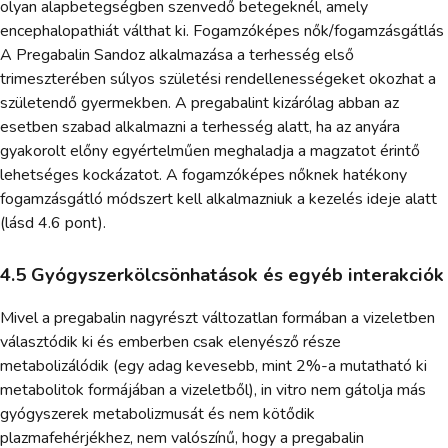
olyan alapbetegségben szenvedő betegeknél, amely
encephalopathiát válthat ki. Fogamzóképes nők/fogamzásgátlás
A Pregabalin Sandoz alkalmazása a terhesség első
trimeszterében súlyos születési rendellenességeket okozhat a
születendő gyermekben. A pregabalint kizárólag abban az
esetben szabad alkalmazni a terhesség alatt, ha az anyára
gyakorolt előny egyértelműen meghaladja a magzatot érintő
lehetséges kockázatot. A fogamzóképes nőknek hatékony
fogamzásgátló módszert kell alkalmazniuk a kezelés ideje alatt
(lásd 4.6 pont).
4.5 Gyógyszerkölcsönhatások és egyéb interakciók
Mivel a pregabalin nagyrészt változatlan formában a vizeletben
választódik ki és emberben csak elenyésző része
metabolizálódik (egy adag kevesebb, mint 2%-a mutatható ki
metabolitok formájában a vizeletből), in vitro nem gátolja más
gyógyszerek metabolizmusát és nem kötődik
plazmafehérjékhez, nem valószínű, hogy a pregabalin