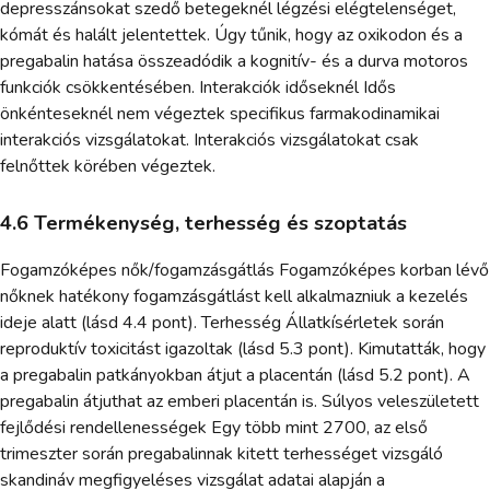
depresszánsokat szedő betegeknél légzési elégtelenséget,
kómát és halált jelentettek. Úgy tűnik, hogy az oxikodon és a
pregabalin hatása összeadódik a kognitív- és a durva motoros
funkciók csökkentésében. Interakciók időseknél Idős
önkénteseknél nem végeztek specifikus farmakodinamikai
interakciós vizsgálatokat. Interakciós vizsgálatokat csak
felnőttek körében végeztek.
4.6 Termékenység, terhesség és szoptatás
Fogamzóképes nők/fogamzásgátlás Fogamzóképes korban lévő
nőknek hatékony fogamzásgátlást kell alkalmazniuk a kezelés
ideje alatt (lásd 4.4 pont). Terhesség Állatkísérletek során
reproduktív toxicitást igazoltak (lásd 5.3 pont). Kimutatták, hogy
a pregabalin patkányokban átjut a placentán (lásd 5.2 pont). A
pregabalin átjuthat az emberi placentán is. Súlyos veleszületett
fejlődési rendellenességek Egy több mint 2700, az első
trimeszter során pregabalinnak kitett terhességet vizsgáló
skandináv megfigyeléses vizsgálat adatai alapján a