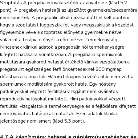
Szoptatás A pregabalin kiválasztódik az anyatejbe (lásd 5.2
pont). A pregabalin hatása(i) az újszülött gyermekre/csecsemőre
nem ismertek. A pregabalin alkalmazása előtt el kell dönteni,
hogy a szoptatást függesztik fel, vagy megszakítják a kezelést -
figyelembe véve a szoptatás előnyét a gyermekre nézve,
valamint a terápia előnyét a nőre nézve. Termékenység
Nincsenek klinikai adatok a pregabalin női termékenységre
kifejtett hatásaira vonatkozóan. A pregabalin spermiumok
motilitására gyakorolt hatását értékelő klinikai vizsgálatban a
pregabalint egészséges férfi önkénteseknél 600 mg/nap
dózisban alkalmazták. Három hónapos kezelés után nem volt a
spermiumok motilitására gyakorolt hatás. Egy nőstény
patkányokkal végzett fertilitási vizsgálat nem kívánatos
reproduktív hatásokat mutatott. Hím patkányokkal végzett
fertilitási vizsgálatok a termékenységre és a fejlődésre kifejtett
nem kívánatos hatásokat mutattak. Ezen adatok klinikai
jelentősége nem ismert (lásd 5.3 pont).
4.7 A készítmény hatásai a gépjárművezetéshez és