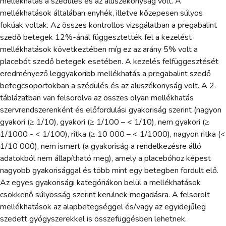
mellékhatás a szédülés és az aluszékonyság volt. A
mellékhatások általában enyhék, illetve közepesen súlyos
fokúak voltak. Az összes kontrollos vizsgálatban a pregabalint
szedő betegek 12%-ánál függesztették fel a kezelést
mellékhatások következtében míg ez az arány 5% volt a
placebót szedő betegek esetében. A kezelés felfüggesztését
eredményező leggyakoribb mellékhatás a pregabalint szedő
betegcsoportokban a szédülés és az aluszékonyság volt. A 2.
táblázatban van felsorolva az összes olyan mellékhatás
szervrendszerenként és előfordulási gyakoriság szerint (nagyon
gyakori (≥ 1/10), gyakori (≥ 1/100 – < 1/10), nem gyakori (≥
1/1000 - < 1/100), ritka (≥ 10 000 – < 1/1000), nagyon ritka (<
1/10 000), nem ismert (a gyakoriság a rendelkezésre álló
adatokból nem állapítható meg), amely a placebóhoz képest
nagyobb gyakorisággal és több mint egy betegben fordult elő.
Az egyes gyakorisági kategóriákon belül a mellékhatások
csökkenő súlyosság szerint kerülnek megadásra. A felsorolt
mellékhatások az alapbetegséggel és/vagy az egyidejűleg
szedett gyógyszerekkel is összefüggésben lehetnek.